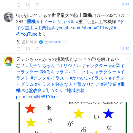
6:22
街が歩いている？世界最大の陸上
重機
バガー 293#バガ
293
#
重機
#
ホイールショベル
#重工巨獣#土木機械
#
ド
イツ重工
#
工業雑学
youtube.com/shorts/GPLwyZA…
@YouTube
より
星野 博幸
@
couki26223
2:49
天テンちゃんからの挑戦状だよ✨ この謎を解けるか
な？
#
天テンちゃん
#
オリジナルキャラクター
#
企業キ
ャラクター
#
ゆるキャラ
#
マスコットキャラクター
#
イ
ラスト
#
デジタルイラスト
#
かわいいイラスト
#
イラス
トグラム
#
イラスト好きな人と繋がりたい
#
建設業
#
重
機
#
地盤改良
#
街づくり
#
地域密着
pic.x.com/lN98TYlxuc