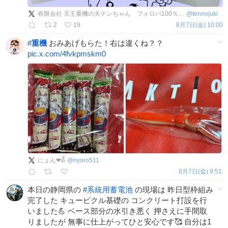
有限会社 天王重機の天テンちゃん フォロバ100％の気持ちです！
@
tennojuki
2
19
8月7日(金) 10:00
#
重機
おみあげもらた！右は違くね？？
pic.x.com/4fvkpmskm0
にょん❤ด้้้้้็็็็็้้
@
nyoro511
8月7日(金) 9:51
本日の静岡県の
#
系統用蓄電池
の現場は 昨日型枠組み
完了した キュービクル基礎の コンクリート打設を行
いました💪 ベース部分の水引き悪く 押さえに手間取
りましたが 無事に仕上がってひと安心です🥰 自分は1