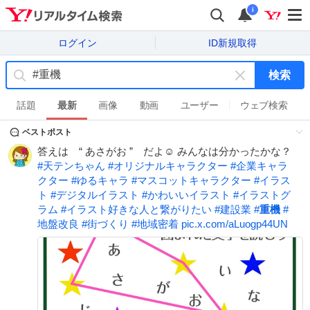
i
ログイン
ID新規取得
検索
キ
ー
話題
最新
画像
動画
ユーザー
ウェブ検索
ワ
ベストポスト
ー
ド
答えは “ あさがお ” だよ☺ みんなは分かったかな？
を
#
天テンちゃん
#
オリジナルキャラクター
#
企業キャラ
消
クター
#
ゆるキャラ
#
マスコットキャラクター
#
イラス
す
ト
#
デジタルイラスト
#
かわいいイラスト
#
イラストグ
ラム
#
イラスト好きな人と繋がりたい
#
建設業
#
重機
#
地盤改良
#
街づくり
#
地域密着
pic.x.com/aLuogp44UN