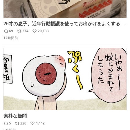
26才の息子、近年行動援護を使ってお出かけをよくする 親
との外出はもう嫌らしい。 中身は小学生位なのに小癪な😅
69
374
20,133
返
リ
い
昨日は夜のショッピングモールに行った 先に寝といてよ❗
17時間前
信
ポ
い
と何度も何度も言い残して。 起きたら冷蔵庫に… ああ、こ
数
ス
ね
れ買いに行ってくれたんだ…😭
ト
数
数
素朴な疑問
5
220
4,442
返
リ
い