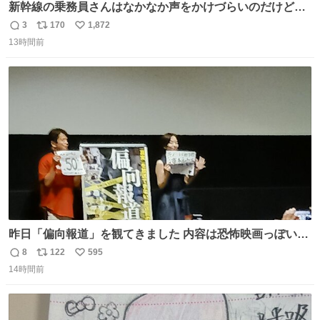
新幹線の乗務員さんはなかなか声をかけづらいのだけど😅
ルミエールの運転士さん、運転台にカメラマン向けたらお
3
170
1,872
返
リ
い
二人で敬礼🫡✨ 暗くて上手く撮れないなぁ…な顔してた
13時間前
信
ポ
い
ら、わざわざ車外に出て来てくださり✨ 「フリー素材なの
数
ス
ね
で載せて大丈夫です！」と自ら言ってくださる親切気さく
ト
数
数
なS運転士さん感謝
昨日「偏向報道」を観てきました 内容は恐怖映画っぽいの
かと思ってましたが きちんとエンタメ映画でした。 伏線回
8
122
595
返
リ
い
収もあり、小さい笑いもあり、爽快感もある満足 びっくり
14時間前
信
ポ
い
したのが客層高年齢層だった、この映画ってテレビとか新
数
ス
ね
聞で取り上げてないのにこれだけネットを駆使してる方多
ト
数
数
い 変わるぞ日本