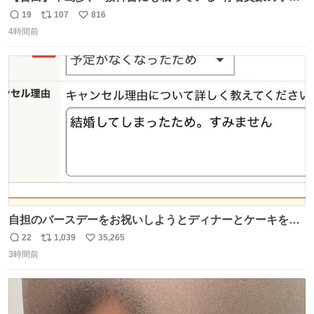
だった「ばぁばのじぃじ」
19
107
816
返
リ
い
news.livedoor.com/article/detail… 中島は明治時代の文
4時間前
信
ポ
い
豪・国木田独歩の玄孫だという。国木田との関係は「ばあ
数
ス
ね
ちゃんのじいちゃん」だとし、“歩”という名前も独歩から
ト
数
数
取られているとのこと。
自担のバースデーをお祝いしようとディナーとケーキを予
約していたにも関わらず、当の本人がご結婚なさったので
22
1,039
35,265
返
リ
い
泣く泣くキャンセルした可哀想な重岡担を見かけたら私で
3時間前
信
ポ
い
す
数
ス
ね
ト
数
数