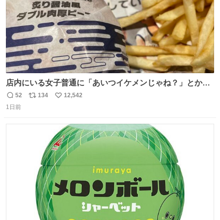
店内にいる女子普通に「あいつイケメンじゃね？」とか
「スマホの持ち方きもw」とか大声で騒いでて怖い
52
134
12,542
返
リ
い
1日前
信
ポ
い
数
ス
ね
ト
数
数