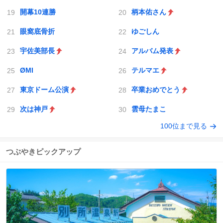
開幕10連勝
柄本佑さん
眼窩底骨折
ゆごしん
宇佐美部長
アルバム発表
ØMI
テルマエ
東京ドーム公演
卒業おめでとう
次は神戸
雲母たまこ
100位まで見る
つぶやきピックアップ