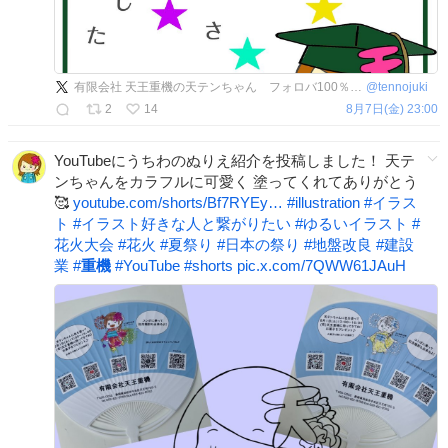
有限会社 天王重機の天テンちゃん フォロバ100％の気持ちです！
@
tennojuki
2
14
8月7日(金) 23:00
YouTubeにうちわのぬりえ紹介を投稿しました！ 天テ
ンちゃんをカラフルに可愛く 塗ってくれてありがとう
🥰
youtube.com/shorts/Bf7RYEy…
#
illustration
#
イラス
ト
#
イラスト好きな人と繋がりたい
#
ゆるいイラスト
#
花火大会
#
花火
#
夏祭り
#
日本の祭り
#
地盤改良
#
建設
業
#
重機
#
YouTube
#
shorts
pic.x.com/7QWW61JAuH