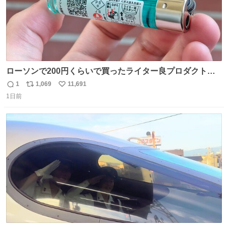
ローソンで200円くらいで買ったライター良プロダクトだ
これ 質感めっちゃ良い ガス充填とフリント交換もできてマ
1
1,069
11,691
返
リ
い
ジでこういうのでいいんだよ案件
1日前
信
ポ
い
数
ス
ね
ト
数
数