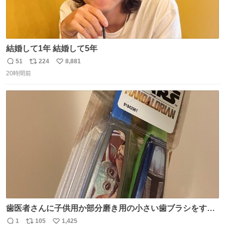
結婚して1年 結婚して5年
51
224
8,881
返
リ
い
20時間前
信
ポ
い
数
ス
ね
ト
数
数
歯医者さんに子供用か部分磨き用の小さい歯ブラシをすす
められたので今日から私の歯ブラシこれ
1
105
1,425