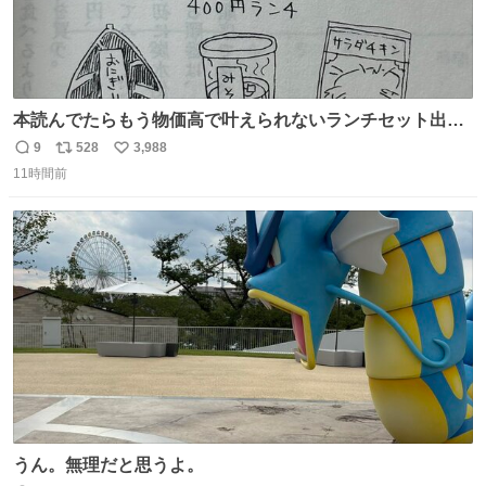
本読んでたらもう物価高で叶えられないランチセット出て
きた
9
528
3,988
返
リ
い
11時間前
信
ポ
い
数
ス
ね
ト
数
数
うん。無理だと思うよ。