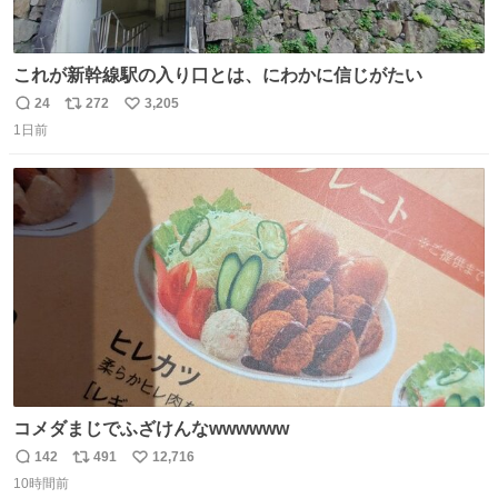
これが新幹線駅の入り口とは、にわかに信じがたい
24
272
3,205
返
リ
い
1日前
信
ポ
い
数
ス
ね
ト
数
数
コメダまじでふざけんなwwwwww
142
491
12,716
返
リ
い
10時間前
信
ポ
い