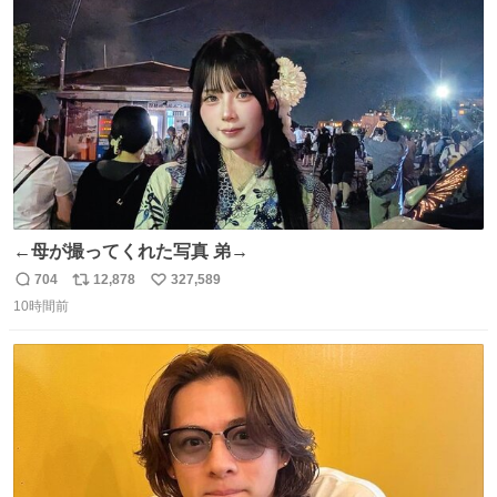
れてるクルーの方は駅での購入が断然オススメです👍 #え
ト
数
数
んがわ明太寿司
←母が撮ってくれた写真 弟→
704
12,878
327,589
返
リ
い
10時間前
信
ポ
い
数
ス
ね
ト
数
数