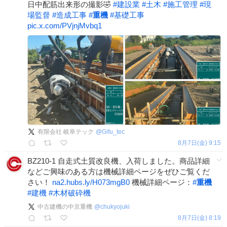
日中配筋出来形の撮影🤣
#
建設業
#
土木
#
施工管理
#
現
場監督
#
造成工事
#
重機
#
基礎工事
pic.x.com/PVjnjMvbq1
有限会社 岐阜テック
@
Gifu_tec
8月7日(金) 9:15
BZ210-1 自走式土質改良機、入荷しました。商品詳細
などご興味のある方は機械詳細ページをぜひご覧くだ
さい！
na2.hubs.ly/H073mgB0
機械詳細ページ：
#
重機
#
建機
#
木材破砕機
中古建機の中京重機
@
chukyojuki
8月7日(金) 8:19