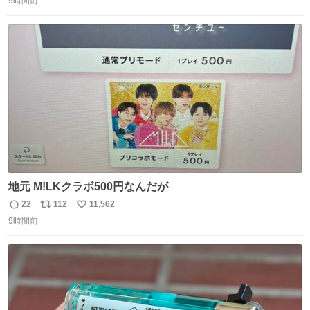
9時間前
信
ポ
い
数
ス
ね
ト
数
数
地元 M!LKクラボ500円なんだが
22
112
11,562
返
リ
い
9時間前
信
ポ
い
数
ス
ね
ト
数
数