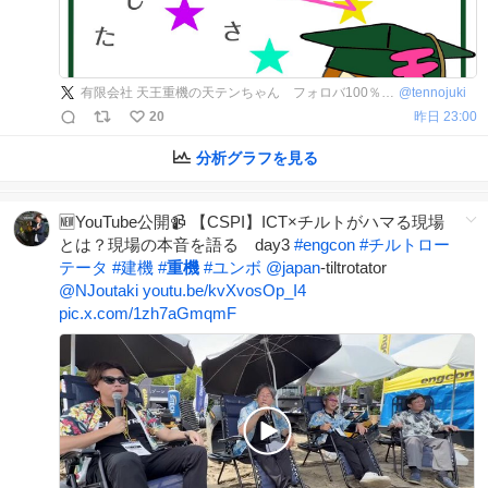
有限会社 天王重機の天テンちゃん フォロバ100％の気持ちです！
@
tennojuki
20
昨日 23:00
分析グラフを見る
🆕YouTube公開📹 【CSPI】ICT×チルトがハマる現場
とは？現場の本音を語る day3
#
engcon
#
チルトロー
テータ
#
建機
#
重機
#
ユンボ
@japan
-tiltrotator
@NJoutaki
youtu.be/kvXvosOp_I4
pic.x.com/1zh7aGmqmF