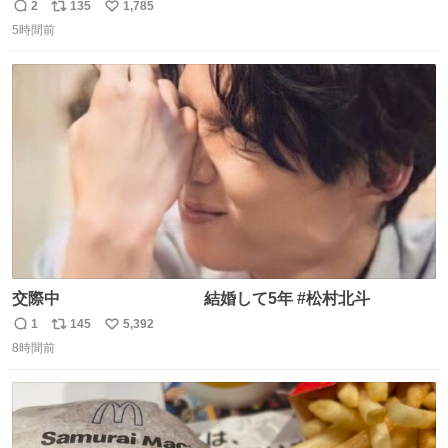
2
135
1,785
返
リ
い
5時間前
信
ポ
い
数
ス
ね
ト
数
数
交際中 結婚して5年 #松村北斗
1
145
5,392
返
リ
い
8時間前
信
ポ
い
数
ス
ね
ト
数
数