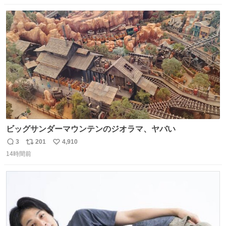
数
ス
ね
ト
数
数
ビッグサンダーマウンテンのジオラマ、ヤバい
3
201
4,910
返
リ
い
14時間前
信
ポ
い
数
ス
ね
ト
数
数