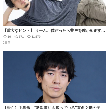
【重大なヒント】 うーん、僕だったら井戸を確かめますけ
どね
16
371
11,670
返
リ
い
1日前
信
ポ
い
数
ス
ね
ト
数
数
【告白】中島歩、“教科書にも載っている”有名文豪の子孫