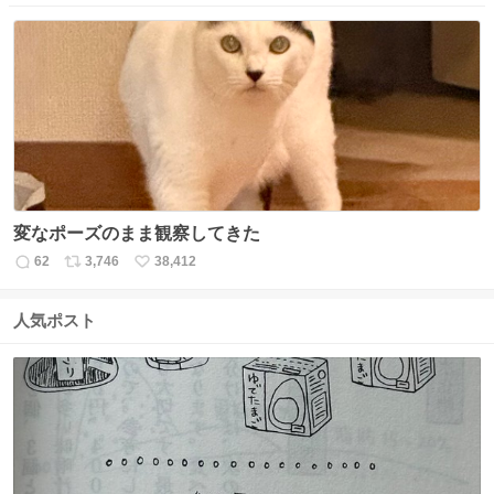
信
ポ
い
数
ス
ね
ト
数
数
変なポーズのまま観察してきた
62
3,746
38,412
返
リ
い
信
ポ
い
数
ス
ね
人気ポスト
ト
数
数