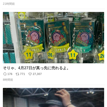
返
リ
い
21時間前
信
ポ
い
数
ス
ね
ト
数
数
そりゃ、4月27日が真っ先に売れるよ。
176
771
27,307
返
リ
い
8時間前
信
ポ
い
数
ス
ね
ト
数
数