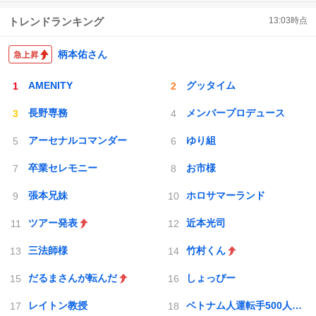
トレンドランキング
13:03
時点
柄本佑さん
AMENITY
グッタイム
長野専務
メンバープロデュース
アーセナルコマンダー
ゆり組
卒業セレモニー
お市様
張本兄妹
ホロサマーランド
ツアー発表
近本光司
三法師様
竹村くん
だるまさんが転んだ
しょっぴー
レイトン教授
ベトナム人運転手500人採用