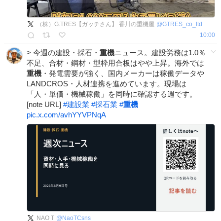
（株）G.TRES【ガッチさん】 香川の重機屋
@
GTRES_co_ltd
10:00
> 今週の建設・採石・
重機
ニュース。建設労務は1.0％
不足、合材・鋼材・型枠用合板はやや上昇。海外では
重機
・発電需要が強く、国内メーカーは稼働データや
LANDCROS・人材連携を進めています。現場は
「人・単価・機械稼働」を同時に確認する週です。
[note URL]
#
建設業
#
採石業
#
重機
pic.x.com/avhYYVPNqA
NAO T
@
NaoTCsns