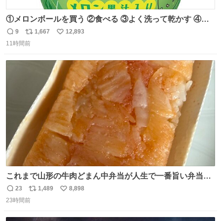
①メロンボールを買う ②食べる ③よく洗って乾かす ④か
わいい
9
1,667
12,893
返
リ
い
11時間前
信
ポ
い
数
ス
ね
ト
数
数
これまで山形の牛肉どまん中弁当が人生で一番旨い弁当だ
ったのだが、それを遥かに超える弁当発見。 個人的に駅弁
23
1,489
8,898
返
リ
い
＆空弁ランキングぶっち切りで首位を独走しているお弁当
23時間前
信
ポ
い
です🥹 福岡空港＆博多駅で購入可🍱 博多駅界隈にステイさ
数
ス
ね