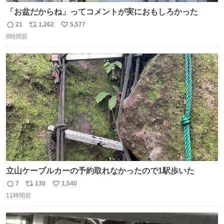
「お盆だからね」ってコメントが実におもしろかった
21
1,262
5,577
返
リ
い
8時間前
信
ポ
い
数
ス
ね
ト
数
数
立山ケーブルカーの予約取れなかったので1駅歩いた
7
130
1,540
返
リ
い
11時間前
信
ポ
い
数
ス
ね
ト
数