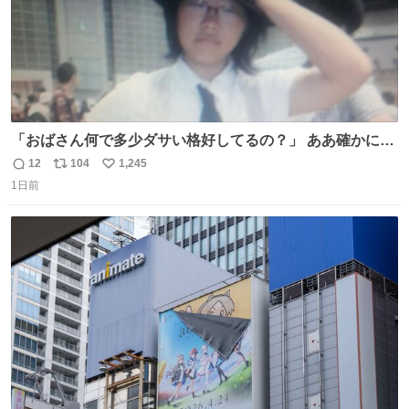
「おばさん何で多少ダサい格好してるの？」 ああ確かに多
少ダサいな。君達が大人になる時にはこんな格好しなくて
12
104
1,245
返
リ
い
済むと良いな
1日前
信
ポ
い
数
ス
ね
ト
数
数