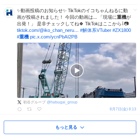
✨動画投稿のお知らせ✨ TikTokのイコちゃんねるに動
画が投稿されました！ 今回の動画は... 「現場に
重機
が
出発！」 是非チェックしてね🍀 TikTokはここから⇩📷
tiktok.com/@iko_chan_neru…
#
解体系VTuber
#
ZX1800
#
重機
pic.x.com/ycnPbAI2PB
初谷グループ
@
hatsugai_group
8月7日(金) 8:13
もっと見る