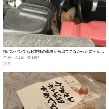
数
猫バンバンでもお客様の車両から出てこなかったにゃんこ
🐈 救出しようとした工場長が腕を引っ掻かれ、ぱんぱんに
40
918
8,597
返
リ
い
膨れ上がり、傷だらけ血だらけになりながらも何とか救出
1日前
信
ポ
い
したこの子はその後、工場長の家の子になりました😌💕
数
ス
ね
ト
数
数