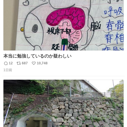
本当に勉強しているのか疑わしい
12
687
10,748
返
リ
い
1日前
信
ポ
い
数
ス
ね
ト
数
数