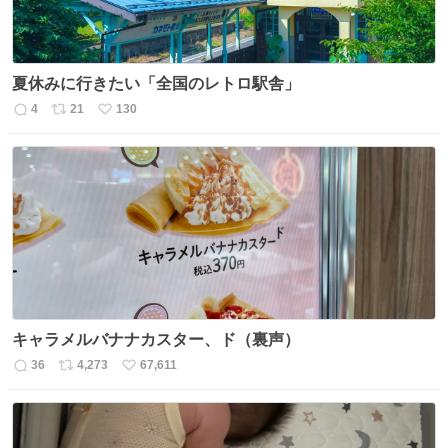
夏休みに行きたい「全国のレトロ駅舎」
4
21
130
返
リ
い
信
ポ
い
数
ス
ね
ト
数
数
キャラメルバナナカスター、ド（裏声）
36
4,273
67,611
返
リ
い
信
ポ
い
数
ス
ね
ト
数