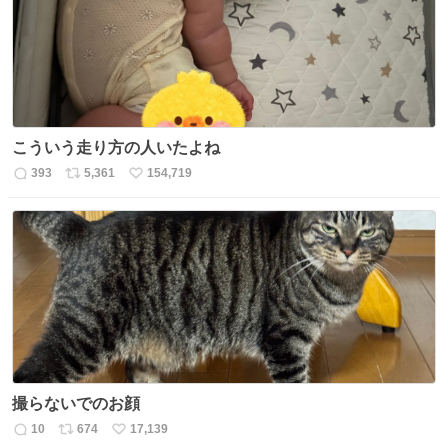
数
こういう走り方の人いたよね
393
5,361
154,719
返
リ
い
信
ポ
い
数
ス
ね
ト
数
数
撮らないでのお顔
10
674
17,139
返
リ
い