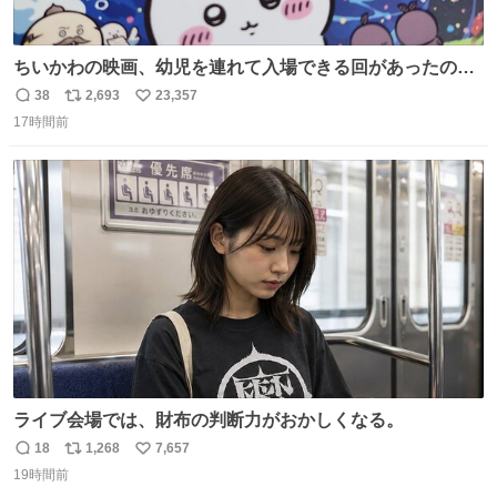
ちいかわの映画、幼児を連れて入場できる回があったので
子どもを連れて観てきたんですけど、セイレーンの登場シ
38
2,693
23,357
返
リ
い
ーンで場内のベビーが一斉に泣き出してたのがとてもよい
17時間前
信
ポ
い
映画体験でした。
数
ス
ね
ト
数
数
ライブ会場では、財布の判断力がおかしくなる。
18
1,268
7,657
返
リ
い
19時間前
信
ポ
い