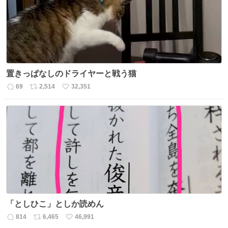
数
置きっぱなしのドライヤーと戦う猫
69
2,514
32,351
返
リ
い
信
ポ
い
数
ス
ね
ト
数
数
「としひこ」としか読めん
814
6,465
46,991
返
リ
い