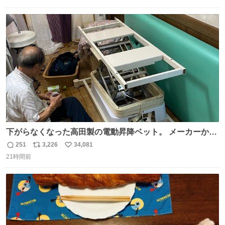
信
ポ
い
数
ス
ね
ト
数
数
下がらなくなった高田製の電動昇降ベット。 メーカーから
は、完全に見放されたんですが、 見事に85歳の父が治しま
251
3,226
34,081
返
リ
い
した。 うちの父は、トヨタカローラのボディをオート生産
21時間前
信
ポ
い
する、工業ロボットの製作者なんですが、 父が電動ベット
数
ス
ね
の配線をハンダで修理している横で、
ト
数
数