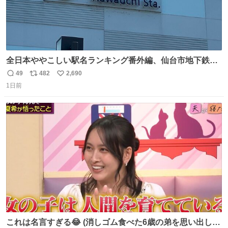
全日本ややこしい駅名ランキング番外編、仙台市地下鉄川
内駅
49
482
2,690
返
リ
い
1日前
信
ポ
い
数
ス
ね
ト
数
数
これは名言すぎる😂 (消しゴム食べた6歳の弟を思い出しな