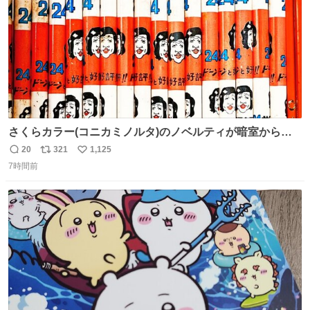
さくらカラー(コニカミノルタ)のノベルティが暗室から山
のように出てきた。 1970年代のものかなあ。 欽ちゃん鉛
20
321
1,125
返
リ
い
筆。どうすんの、これ。
7時間前
信
ポ
い
数
ス
ね
ト
数
数