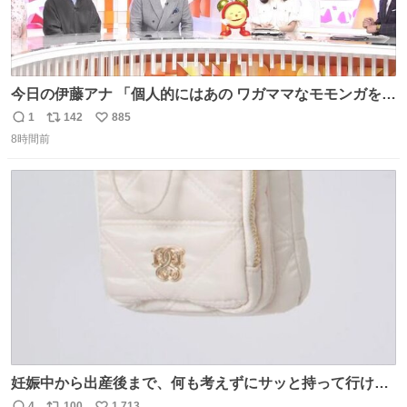
今日の伊藤アナ 「個人的にはあの ワガママなモモンガを是
非松平さんに成敗してほしい」 (手に刀を持ってモモ○ガを
1
142
885
返
リ
い
切る仕草) #ちいかわ #アニメちいかわ
8時間前
信
ポ
い
数
ス
ね
ト
数
数
妊娠中から出産後まで、何も考えずにサッと持って行ける
ようなショルダーバッグが欲しいな〜と思っていたのだけ
4
100
1,713