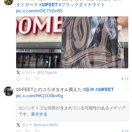
タイガース
#
10FEET
#
ブラックダイナマイト
pic.x.com/mOE7YjSn55
ヒチロー
@
51Tigers6
4:23
10-FEETとのコラボタオル買えた
#
阪神
#
10FEET
pic.x.com/HK21O0kvKg
センシティブな内容が含まれている可能性のあるメディア
です。
表示する
ダミー
@
sonar126khz
4:13