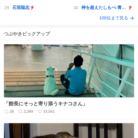
石垣聡志
神を超えたしもべ-青眼の究極竜
100位まで見る
つぶやきピックアップ
「館長にそっと寄り添うキナコさん」
28
2,360
33,561
返
リ
い
信
ポ
い
数
ス
ね
ト
数