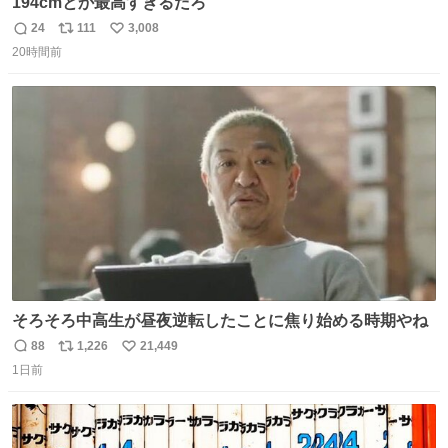
194cmとか最高すぎるだろ
24
111
3,008
返
リ
い
20時間前
信
ポ
い
数
ス
ね
ト
数
数
そろそろ中高生が昼夜逆転したことに焦り始める時期やね
88
1,226
21,449
返
リ
い
1日前
信
ポ
い
数
ス
ね
ト
数
数