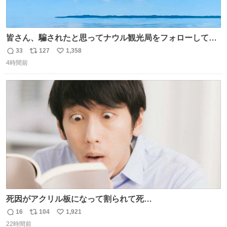
皆さん、騙されたと思ってナウル観光局をフォローしてみ
てください。たまに海とか島とかわけわからん画像が流れ
33
127
1,358
返
リ
い
てくるだけで、特に何も起こりません。
4時間前
信
ポ
い
数
ス
ね
ト
数
数
死因がアクリル板になって割られて死
亡……………！？！？
16
104
1,921
返
リ
い
22時間前