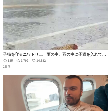
数
った気がする 凄い
子猫を守るニワトリ...。 雨の中、羽の中に子猫を入れて守
る姿に感動した！！ 愛は種族を超える！
135
1,792
14,382
返
リ
い
1日前
信
ポ
い
数
ス
ね
ト
数
数