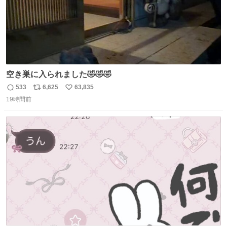
空き巣に入られました🤣🤣🤣
533
6,625
63,835
返
リ
い
19時間前
信
ポ
い
数
ス
ね
ト
数
数