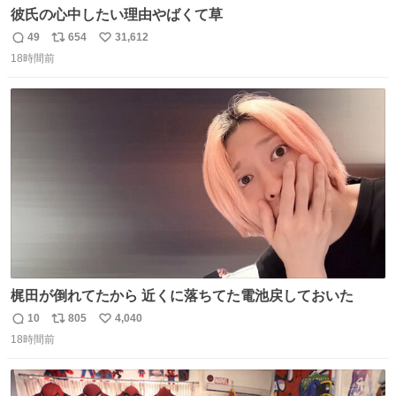
彼氏の心中したい理由やばくて草
49
654
31,612
返
リ
い
18時間前
信
ポ
い
数
ス
ね
ト
数
数
梶田が倒れてたから 近くに落ちてた電池戻しておいた
10
805
4,040
返
リ
い
18時間前
信
ポ
い
数
ス
ね
ト
数