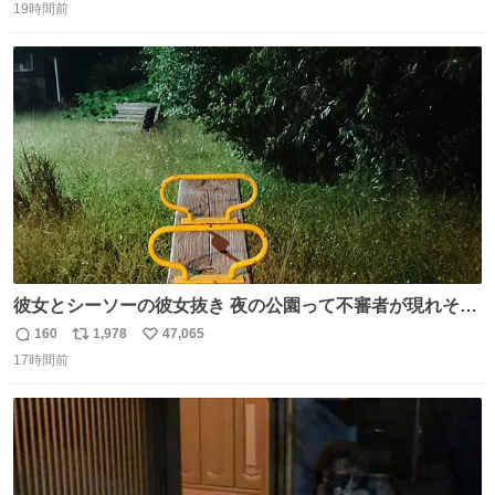
ります」と機長の気合い十分！ が、フライトは順調に進み
19時間前
信
ポ
い
すぎ… 「飛ばしすぎたせいか現在奈良県上空での待機を命
数
ス
ね
じられております」 でコンソメスープ吹き出しそうになり
ト
数
数
ましたw
彼女とシーソーの彼女抜き 夜の公園って不審者が現れそう
で怖いんだよな
160
1,978
47,065
返
リ
い
17時間前
信
ポ
い
数
ス
ね
ト
数
数