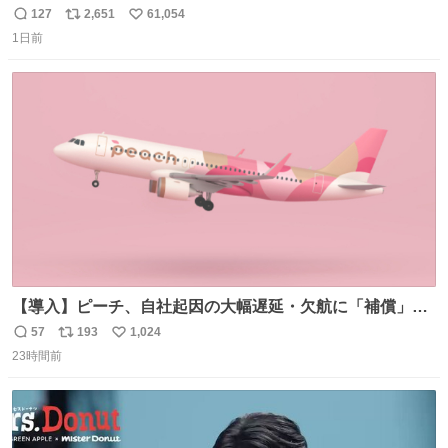
がら)
127
2,651
61,054
返
リ
い
1日前
信
ポ
い
数
ス
ね
ト
数
数
【導入】ピーチ、自社起因の大幅遅延・欠航に「補償」開
始へ news.livedoor.com/article/detail… 同社に起因する理
57
193
1,024
返
リ
い
由によって大幅遅延や欠航が発生した場合、乗客が負担し
23時間前
信
ポ
い
た宿泊費や交通費を、領収書の事後申請に基づき、国内線
数
ス
ね
は1人あたり上限1万円、国際線は上限2万円まで支払う。
ト
数
数