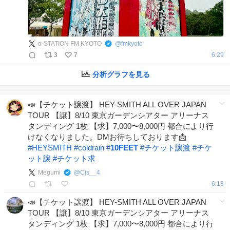
α-STATION FM KYOTO
@
fmkyoto
3
7
6:29
分析グラフを見る
📣【チケット譲渡】 HEY-SMITH ALL OVER JAPAN
TOUR 【譲】8/10 東京ガーデンシアター アリーナス
タンディング 1枚 【求】7,000〜8,000円 都合により行
けなくなりました。DMお待ちしております📩
#
HEYSMITH
#
coldrain
#
10FEET
#
チケット譲渡
#
チケ
ット譲
#
チケット求
Megumi
@
Cjs__4
6:13
📣【チケット譲渡】 HEY-SMITH ALL OVER JAPAN
TOUR 【譲】8/10 東京ガーデンシアター アリーナス
タンディング 1枚 【求】7,000〜8,000円 都合により行