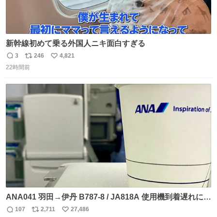
新幹線初めて乗る外国人ニキ面白すぎる
3
246
4,821
返
リ
い
22時間前
信
ポ
い
数
ス
ね
ト
数
数
ANA041 羽田→伊丹 B787-8 / JA818A 使用機到着遅れにつ
き 「安全に支障ない範囲で1分1秒でも遅延回復に努めてお
107
2,711
27,486
返
リ
い