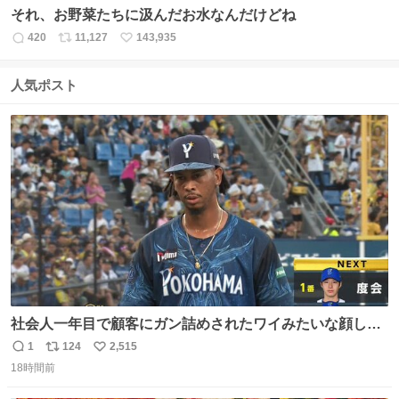
それ、お野菜たちに汲んだお水なんだけどね
420
11,127
143,935
返
リ
い
信
ポ
い
数
ス
ね
人気ポスト
ト
数
数
社会人一年目で顧客にガン詰めされたワイみたいな顔して
る
1
124
2,515
返
リ
い
18時間前
信
ポ
い
数
ス
ね