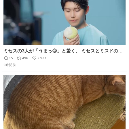
ミセスの3人が「うまっ😍」と驚く、 ミセスとミスドのコ
ラボドーナツ🍏🍩 その味わいとは....！？ 『Mrs.
15
496
2,927
返
リ
い
Donut（ミセスドーナツ）』 8月7日（金）店頭販売開始🎉
2時間前
信
ポ
い
数
ス
ね
ト
数
数