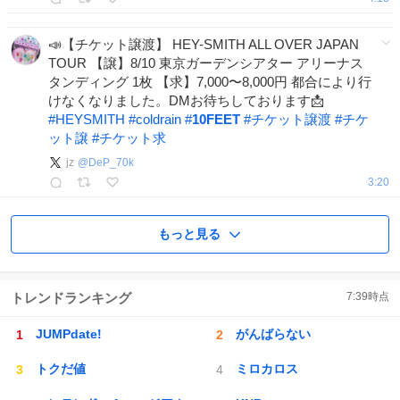
📣【チケット譲渡】 HEY-SMITH ALL OVER JAPAN
TOUR 【譲】8/10 東京ガーデンシアター アリーナス
タンディング 1枚 【求】7,000〜8,000円 都合により行
けなくなりました。DMお待ちしております📩
#
HEYSMITH
#
coldrain
#
10FEET
#
チケット譲渡
#
チケ
ット譲
#
チケット求
jz
@
DeP_70k
3:20
もっと見る
トレンドランキング
7:39
時点
JUMPdate!
がんばらない
トクだ値
ミロカロス