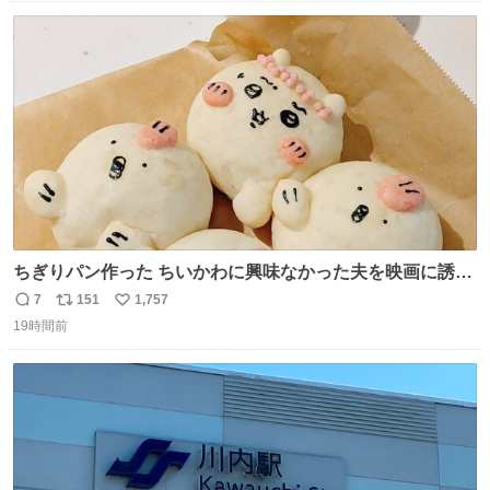
数
ス
ね
ト
数
数
ちぎりパン作った ちいかわに興味なかった夫を映画に誘い
出すことに成功したからさァ、永遠のいのち食べさせてか
7
151
1,757
返
リ
い
ら観に行くねッ🎫
19時間前
信
ポ
い
数
ス
ね
ト
数
数