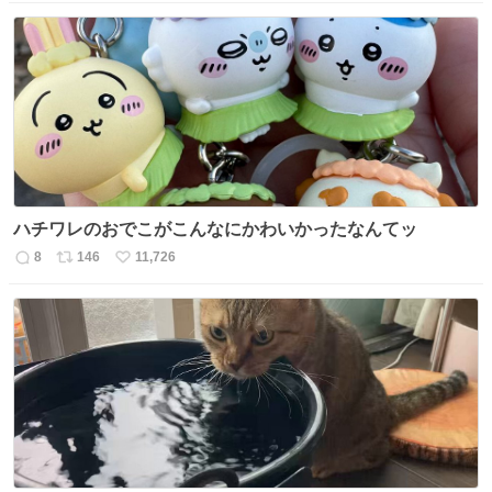
信
ポ
い
数
ス
ね
ト
数
数
ハチワレのおでこがこんなにかわいかったなんてッ
8
146
11,726
返
リ
い
信
ポ
い
数
ス
ね
ト
数
数