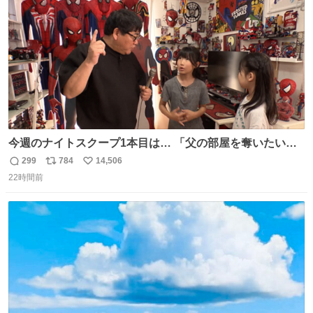
数
今週のナイトスクープ1本目は… 「父の部屋を奪いたい姉
妹」
299
784
14,506
返
リ
い
22時間前
信
ポ
い
数
ス
ね
ト
数
数