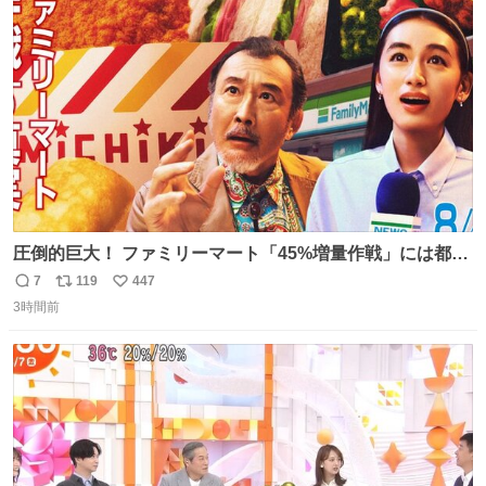
ト
数
数
圧倒的巨大！ ファミリーマート「45%増量作戦」には都市
伝説が隠されている、のかもしれない。 web-
7
119
447
返
リ
い
mu.jp/news/79509/
3時間前
信
ポ
い
数
ス
ね
ト
数
数