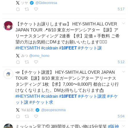
ソヤ
@
Gideonresa
5:17
【チケットお譲りします🎫】 HEY-SMITH ALL OVER
JAPAN TOUR 📍8/10 東京ガーデンシアター 【譲】ア
リーナスタンディング 2連番 【求】定価＋手数料 ご希
望の方はお気軽にDMまでお願いいたします🙇‍♀️✨
#
HEYSMITH
#
coldrain
#
10FEET
#
チケット譲
みつ
@
omo_hono
5:12
📣【チケット譲渡】 HEY-SMITH ALL OVER JAPAN
TOUR 【譲】8/10 東京ガーデンシアター アリーナス
タンディング 1枚 【求】7,000〜8,000円 都合により行
けなくなりました。DMお待ちしております📩
#
HEYSMITH
#
coldrain
#
10FEET
#
チケット譲渡
#
チケ
ット譲
#
チケット求
Yui 結衣
@
peopescmma
5:04
ミッション完了🫡 3時間並んで買い物は5分笑笑
#
阪神