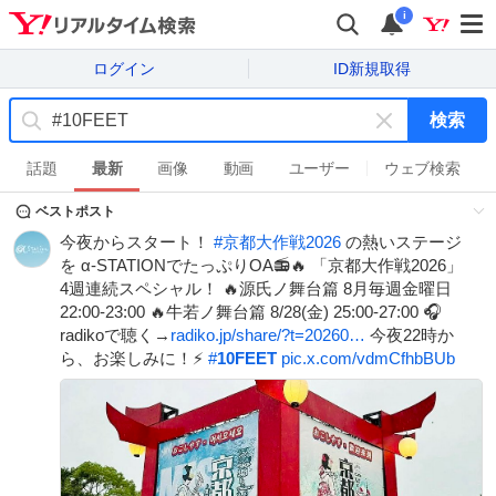
i
ログイン
ID新規取得
検索
キ
ー
話題
最新
画像
動画
ユーザー
ウェブ検索
ワ
ベストポスト
ー
ド
今夜からスタート！
#
京都大作戦2026
の熱いステージ
を
を α-STATIONでたっぷりOA📻🔥 「京都大作戦2026」
消
4週連続スペシャル！ 🔥源氏ノ舞台篇 8月毎週金曜日
す
22:00-23:00 🔥牛若ノ舞台篇 8/28(金) 25:00-27:00 🎧
radikoで聴く→
radiko.jp/share/?t=20260…
今夜22時か
ら、お楽しみに！⚡️
#
10FEET
pic.x.com/vdmCfhbBUb