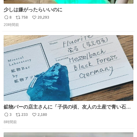
少しは嫌がったらいいのに
8
758
20,293
返
リ
い
20時間前
信
ポ
い
数
ス
ね
ト
数
数
鉱物バーの店主さんに「子供の頃、友人の土産で青い石を
貰って、それがすごく気に入ってたのに、いつかの引越し
3
233
2,180
返
リ
い
で無くしてしまった」という話をしたら、 「お土産で買っ
8時間前
信
ポ
い
てきたくらいの価格感なら、ドイツの黒い森のフローライ
数
ス
ね
トかな…」と当たりつけてもらった。確かにこんな感じだ
ト
数