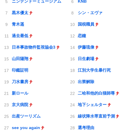
ニンテンドーミュージアム
KNB
黒木優太
シン・エヴァ
青木遥
国税職員
過去最低
恋鐘
日本事故物件監視協会3
伊藤琉偉
山田陽翔
日生劇場
印鑑証明
江別大学生暴行死
刀水書房
出禁解除
新ロール
二哈和他的白猫師尊
京大病院
地下シェルター
出産ツーリズム
線状降水帯直前予測
see you again
選考理由