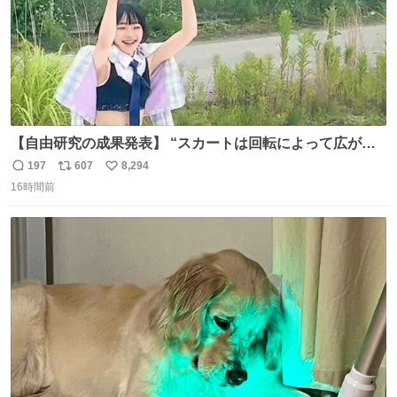
【自由研究の成果発表】 “スカートは回転によって広がる
が、岡澤恋によって270°までなら広がらずに回転が可能な
197
607
8,294
返
リ
い
ことが証明された！”
16時間前
信
ポ
い
数
ス
ね
ト
数
数