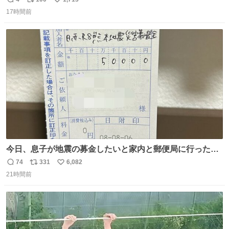
返
リ
い
ど snidelでめちゃくちゃピッタリなものを見つけたので買
17時間前
信
ポ
い
った！✨ スマホと小物とペットボトルが入るの最高すぎる
数
ス
ね
🥹 しかもスマホ入れ独立してるしファスナーない！地味に
ト
数
数
嬉しいやつ！！！
今日、息子が地震の募金したいと家内と郵便局に行ったみ
たいです。おもちゃとか買う選択肢もあったと思うけど、
74
331
6,082
返
リ
い
自分で貯めてた2万円を役に立てて欲しい、みんなも元気
21時間前
信
ポ
い
になって欲しいと。家内も一緒に募金したので、自分も何
数
ス
ね
かできたらなぁと思いました。
ト
数
数