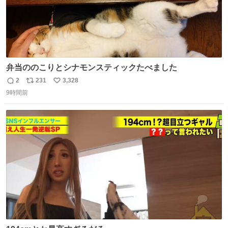
弁当ののこりとシナモンスティックたべました
2
231
3,328
返
リ
い
9時間前
信
ポ
い
数
ス
ね
ト
数
数