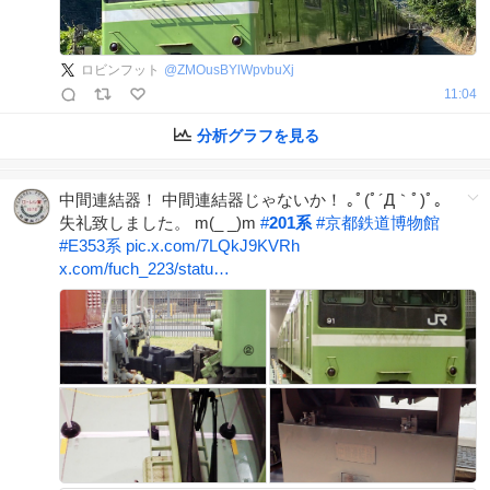
ロビンフット
@
ZMOusBYlWpvbuXj
11:04
分析グラフを見る
中間連結器！ 中間連結器じゃないか！ ｡ﾟ(ﾟ´Д｀ﾟ)ﾟ｡
失礼致しました。 m(_ _)m
#
201系
#
京都鉄道博物館
#
E353系
pic.x.com/7LQkJ9KVRh
x.com/fuch_223/statu…