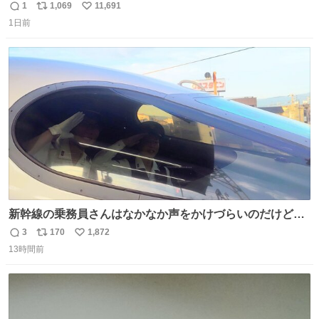
これ 質感めっちゃ良い ガス充填とフリント交換もできてマ
1
1,069
11,691
返
リ
い
ジでこういうのでいいんだよ案件
1日前
信
ポ
い
数
ス
ね
ト
数
数
新幹線の乗務員さんはなかなか声をかけづらいのだけど😅
ルミエールの運転士さん、運転台にカメラマン向けたらお
3
170
1,872
返
リ
い
二人で敬礼🫡✨ 暗くて上手く撮れないなぁ…な顔してた
13時間前
信
ポ
い
ら、わざわざ車外に出て来てくださり✨ 「フリー素材なの
数
ス
ね
で載せて大丈夫です！」と自ら言ってくださる親切気さく
ト
数
数
なS運転士さん感謝