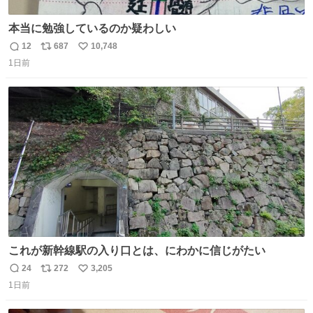
本当に勉強しているのか疑わしい
12
687
10,748
返
リ
い
1日前
信
ポ
い
数
ス
ね
ト
数
数
これが新幹線駅の入り口とは、にわかに信じがたい
24
272
3,205
返
リ
い
1日前
信
ポ
い
数
ス
ね