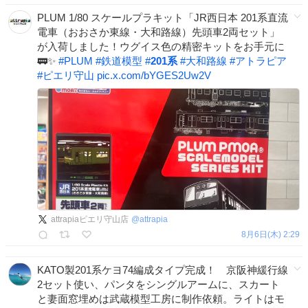
PLUM 1/80 スケールプラキット「JR西日本 201系直流
電車（おおさか東線・大和路線）先頭車2両セット」
が入荷しました！ウグイス色の精密キットをお手元に
🚃✨
#
PLUM
#
鉄道模型
#
201系
#
大和路線
#
アトラピア
#
ピエリ守山
pic.x.com/bYGES2Uw2V
attrapiaピエリ守山店
@
attrapia
8月6日(木) 2:29
KATO製201系ケヨ74編成タイプ完成！ 京阪神緩行線
2セット使い、パンタをシングルアームに、スカート
と妻面窓埋めは武蔵模型工房に制作依頼。ライトはモ