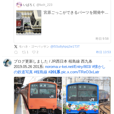
いぱろく
@fuch_223
宮原ごっこができるパーツを開発中…
昨日 9:58
モハネ・ゴーパッサン
@
l5Su8yhpq2w1T3T
1
2
昨日 13:53
ブログ更新しました / JR西日本 桜島線 西九条
2019.05.26 201系:
noroma.v-kei.net/Entry/803/
#
懐かし
の鉄道写真
#
桜島線
#
201系
pic.x.com/TReO3xLatr