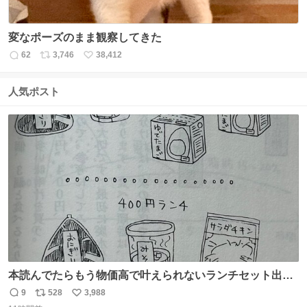
変なポーズのまま観察してきた
62
3,746
38,412
返
リ
い
信
ポ
い
数
ス
ね
人気ポスト
ト
数
数
本読んでたらもう物価高で叶えられないランチセット出て
きた
9
528
3,988
返
リ
い