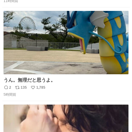
11時間前
信
ポ
い
数
ス
ね
ト
数
数
うん。無理だと思うよ。
2
135
1,785
返
リ
い
5時間前
信
ポ
い
数
ス
ね
ト
数
数