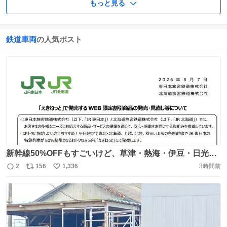
もっと見る
鉄道車両
の人気ポスト
新幹線50%OFFもすごいけど、草津・熱海・伊豆・日光と
か人気温泉地への特急も半額なの最高だな…
2
156
1,336
3時間前
返
リ
い
https://t.co/wlQDdnqUgP
信
ポ
い
数
ス
ね
ト
数
数