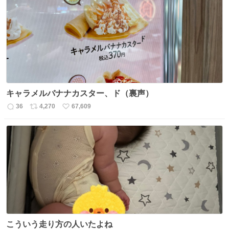
数
ス
ね
ト
数
数
キャラメルバナナカスター、ド（裏声）
36
4,270
67,609
返
リ
い
信
ポ
い
数
ス
ね
ト
数
数
こういう走り方の人いたよね