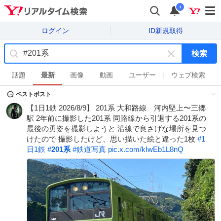
i
ログイン
ID新規取得
検索
キ
ー
話題
最新
画像
動画
ユーザー
ウェブ検索
ワ
ベストポスト
ー
ド
【1日1鉄 2026/8/9】 201系 大和路線 河内堅上〜三郷
を
駅 2年前に撮影した201系 同路線から引退する201系の
消
最後の勇姿を撮影しようと 沿線で良さげな場所を見つ
す
けたので 撮影したけど、思い描いた絵と違った1枚
#
1
日1鉄
#
201系
#
鉄道写真
pic.x.com/kIwEb1L8nQ