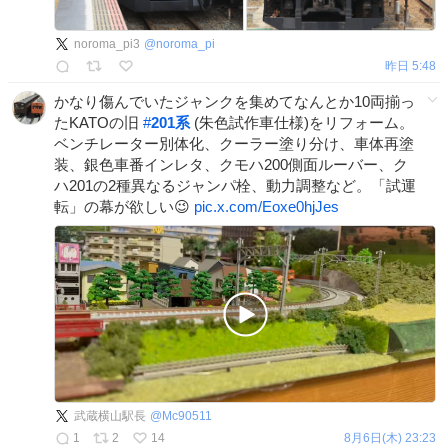
noroma_pi3
@
noroma_pi
昨日 5:48
かなり傷んでいたジャンクを集めてなんとか10両揃っ
たKATOの旧
#
201系
(朱色試作車仕様)をリフォーム。
ベンチレーター別体化、クーラー塗り分け、車体再塗
装、銀色車番インレタ、クモハ200側面ルーバー、ク
ハ201の2種異なるジャンパ栓、動力調整など。「試運
転」の幕が欲しい😉
pic.x.com/Eoxe0hjJes
武蔵横山駅長
@
Mc90511
1
2
14
8月6日(木) 23:23