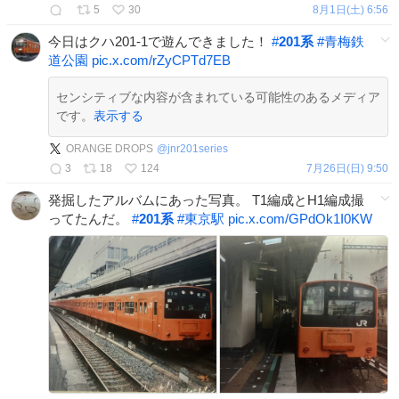
5
30
8月1日(土) 6:56
今日はクハ201-1で遊んできました！
#
201系
#
青梅鉄
道公園
pic.x.com/rZyCPTd7EB
センシティブな内容が含まれている可能性のあるメディア
です。
表示する
ORANGE DROPS
@
jnr201series
3
18
124
7月26日(日) 9:50
発掘したアルバムにあった写真。 T1編成とH1編成撮
ってたんだ。
#
201系
#
東京駅
pic.x.com/GPdOk1I0KW