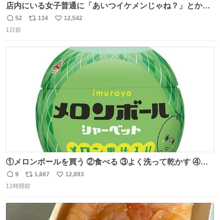
店内にいる女子普通に「あいつイケメンじゃね？」とか
「スマホの持ち方きもw」とか大声で騒いでて怖い
52
134
12,542
返
リ
い
1日前
信
ポ
い
数
ス
ね
ト
数
数
①メロンボールを買う ②食べる ③よく洗って乾かす ④か
わいい
9
1,667
12,893
返
リ
い
11時間前
信
ポ
い
数
ス
ね
ト
数