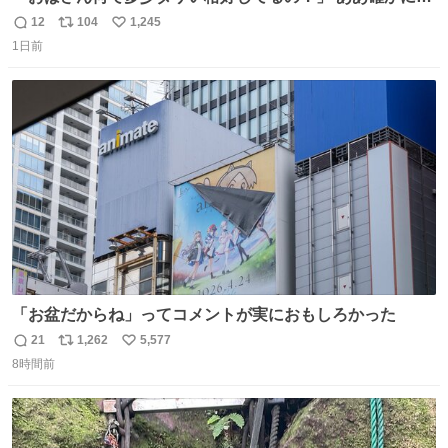
少ダサいな。君達が大人になる時にはこんな格好しなくて
12
104
1,245
返
リ
い
済むと良いな
1日前
信
ポ
い
数
ス
ね
ト
数
数
「お盆だからね」ってコメントが実におもしろかった
21
1,262
5,577
返
リ
い
8時間前
信
ポ
い
数
ス
ね
ト
数
数