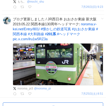
もち。
@
mochi_shu
7月26日(日) 9:23
ブログ更新しました / JR西日本 おおさか東線 新大阪
2019.05.22 関西本線130周年ヘッドマーク:
noroma.v-
kei.net/Entry/801/
#
懐かしの鉄道写真
#
おおさか東線
#
関西本線
#
大和路線
#
201系
#
ヘッドマーク
pic.x.com/lru1w5RZ3a
noroma_pi3
@
noroma_pi
7月25日(土) 8:51