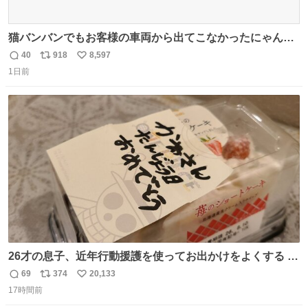
猫バンバンでもお客様の車両から出てこなかったにゃんこ
🐈 救出しようとした工場長が腕を引っ掻かれ、ぱんぱんに
40
918
8,597
返
リ
い
膨れ上がり、傷だらけ血だらけになりながらも何とか救出
1日前
信
ポ
い
したこの子はその後、工場長の家の子になりました😌💕
数
ス
ね
ト
数
数
26才の息子、近年行動援護を使ってお出かけをよくする 親
との外出はもう嫌らしい。 中身は小学生位なのに小癪な😅
69
374
20,133
返
リ
い
昨日は夜のショッピングモールに行った 先に寝といてよ❗
17時間前
信
ポ
い
と何度も何度も言い残して。 起きたら冷蔵庫に… ああ、こ