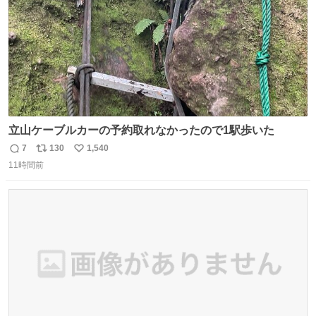
立山ケーブルカーの予約取れなかったので1駅歩いた
7
130
1,540
返
リ
い
11時間前
信
ポ
い
数
ス
ね
ト
数
数