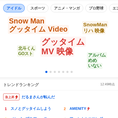
https://t.co/u6Y8ozhlrY
ト
数
数
アイドル
スポーツ
アニメ・マンガ
プロ野球
エ
Snow Man
SnowMan
グッタイム Video
リハ 映像
グッタイム
北斗くん
MV 映像
GOスト
アルバム
めめ
いない
トレンドランキング
12:49
時点
だるまさんが転んだ
スノとグッタイムしよう
AMENITY