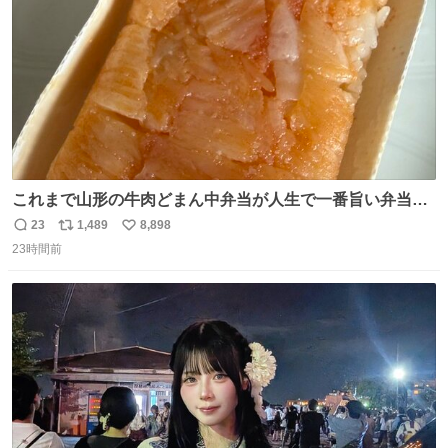
数
これまで山形の牛肉どまん中弁当が人生で一番旨い弁当だ
ったのだが、それを遥かに超える弁当発見。 個人的に駅弁
23
1,489
8,898
返
リ
い
＆空弁ランキングぶっち切りで首位を独走しているお弁当
23時間前
信
ポ
い
です🥹 福岡空港＆博多駅で購入可🍱 博多駅界隈にステイさ
数
ス
ね
れてるクルーの方は駅での購入が断然オススメです👍 #え
ト
数
数
んがわ明太寿司