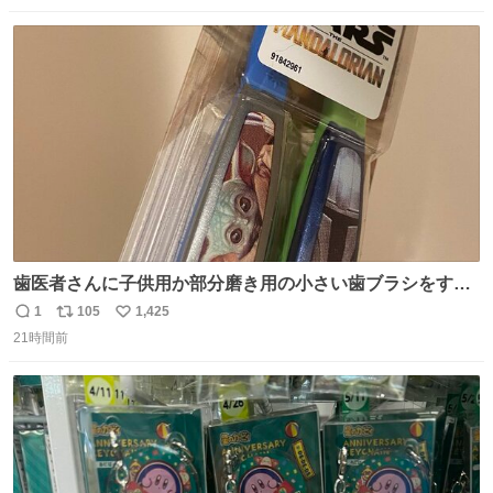
数
ス
ね
ト
数
数
歯医者さんに子供用か部分磨き用の小さい歯ブラシをすす
められたので今日から私の歯ブラシこれ
1
105
1,425
返
リ
い
21時間前
信
ポ
い
数
ス
ね
ト
数
数