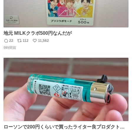
地元 M!LKクラボ500円なんだが
22
112
11,562
返
リ
い
9時間前
信
ポ
い
数
ス
ね
ト
数
数
ローソンで200円くらいで買ったライター良プロダクトだ