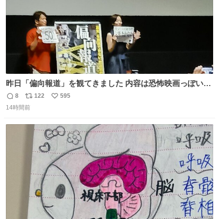
昨日「偏向報道」を観てきました 内容は恐怖映画っぽいの
かと思ってましたが きちんとエンタメ映画でした。 伏線回
8
122
595
返
リ
い
収もあり、小さい笑いもあり、爽快感もある満足 びっくり
14時間前
信
ポ
い
したのが客層高年齢層だった、この映画ってテレビとか新
数
ス
ね
聞で取り上げてないのにこれだけネットを駆使してる方多
ト
数
数
い 変わるぞ日本