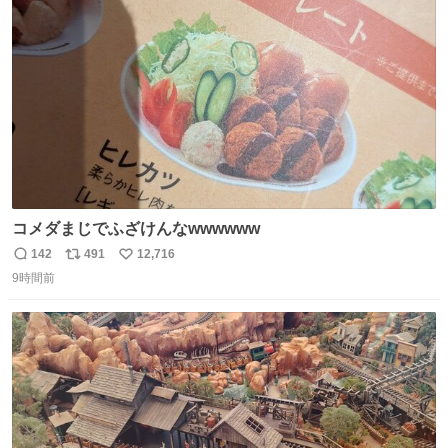
ト
数
数
コメダまじでふざけんなwwwwww
142
491
12,716
返
リ
い
9時間前
信
ポ
い
数
ス
ね
ト
数
数