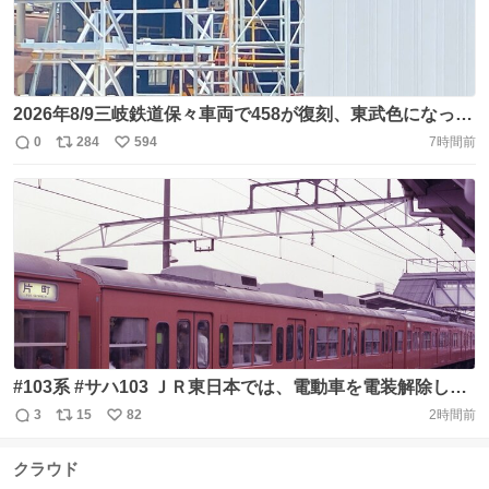
2026年8/9三岐鉄道保々車両で458が復刻、東武色になって
いました https://t.co/IFx3xkUms3
0
284
594
7時間前
返
リ
い
信
ポ
い
数
ス
ね
ト
数
数
#103系 #サハ103 ＪＲ東日本では、電動車を電装解除して
サハ103にした区分は、サハ103の800番台となりました。
3
15
82
2時間前
返
リ
い
一方、ＪＲ西日本では、電動車を電装解除してサハ103に
信
ポ
い
した区分は、サハ103の2500番台となりました。
クラウド
数
ス
ね