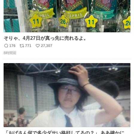
そりゃ、4月27日が真っ先に売れるよ。
176
771
27,307
返
リ
い
8時間前
信
ポ
い
数
ス
ね
ト
数
数
「おばさん何で多少ダサい格好してるの？」 ああ確かに多