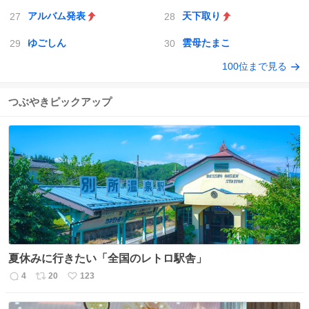
アルバム発表
天下取り
ゆごしん
雲母たまこ
100位まで見る
つぶやきピックアップ
夏休みに行きたい「全国のレトロ駅舎」
4
20
123
返
リ
い
信
ポ
い