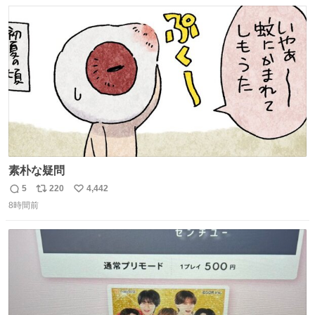
数
ス
ね
れ買いに行ってくれたんだ…😭
ト
数
数
素朴な疑問
5
220
4,442
返
リ
い
8時間前
信
ポ
い
数
ス
ね
ト
数
数