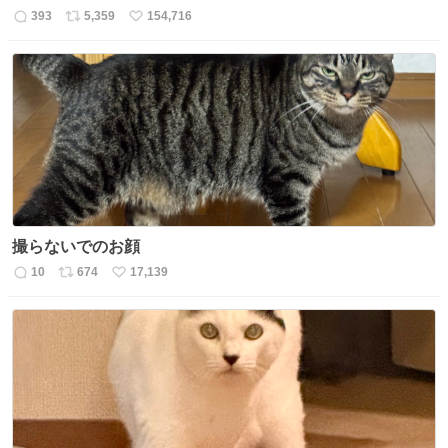
393
5,359
154,716
返
リ
い
信
ポ
い
数
ス
ね
ト
数
数
撮らないでのお顔
10
674
17,139
返
リ
い
信
ポ
い
数
ス
ね
ト
数
数