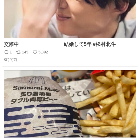
交際中 結婚して5年 #松村北斗
1
145
5,392
返
リ
い
8時間前
信
ポ
い
数
ス
ね
ト
数
数