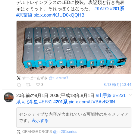
デルトレインプラスのLEDに換装。表記類と行き先表
示はオミット。それっぽくはなった。
#
KATO
#
201系
#
京葉線
pic.x.com/KJUD0kQQHB
すーぱーあずさ
@
s_azusa7
3
8月3日(月) 13:44
20年前の8月1日 2006(平成18)年8月1日
#
山手線
#
E231
系
#
北斗星
#
EF81
#
201系
pic.x.com/UVBAvBZflN
センシティブな内容が含まれている可能性のあるメディア
です。
表示する
ORANGE DROPS
@
jnr201series