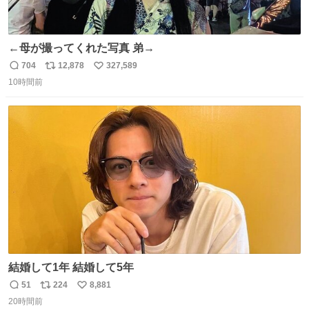
←母が撮ってくれた写真 弟→
704
12,878
327,589
返
リ
い
10時間前
信
ポ
い
数
ス
ね
ト
数
数
結婚して1年 結婚して5年
51
224
8,881
返
リ
い
20時間前
信
ポ
い