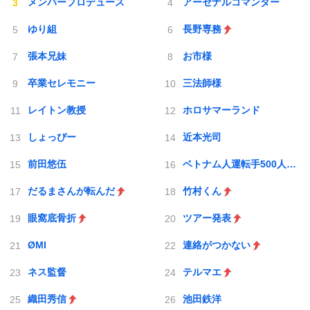
メンバープロデュース
アーセナルコマンダー
ゆり組
長野専務
張本兄妹
お市様
卒業セレモニー
三法師様
レイトン教授
ホロサマーランド
しょっぴー
近本光司
前田悠伍
ベトナム人運転手500人採用
だるまさんが転んだ
竹村くん
眼窩底骨折
ツアー発表
ØMI
連絡がつかない
ネス監督
テルマエ
織田秀信
池田鉄洋