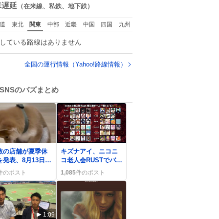
ずっとマ
数
車遅延
（在来線、私鉄、地下鉄）
の側から離れな
手を繋がなく
道
東北
関東
中部
近畿
中国
四国
九州
もうろちょろしな
しママが歩いたら
している路線はありません
クミンみたいにﾄﾃﾄ
ついてってるし逃走
ないし脱走しない
全国の運行情報（Yahoo!路線情報）
逃げないし走ら文
数
SNSのバズまとめ
0
数の店舗が夏季休
キズナアイ、ニコニ
を発表、8月13日～
コ老人会RUSTでバト
6日まで営業停止で
ル登場 ゆゆうた共
件のポスト
1,085
件のポスト
用者は残念の声
演NGが話題に
1:09