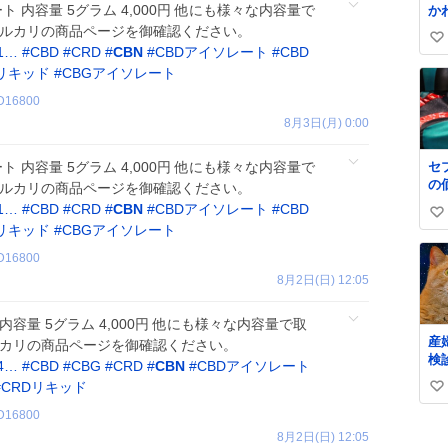
ト 内容量 5グラム 4,000円 他にも様々な内容量で
か
ン
メルカリの商品ページを御確認ください。
い
う
51…
#
CBD
#
CRD
#
CBN
#
CBDアイソレート
#
CBD
い
Dリキッド
#
CBGアイソレート
ね
D16800
数
8月3日(月) 0:00
ト 内容量 5グラム 4,000円 他にも様々な内容量で
セ
の
メルカリの商品ページを御確認ください。
今
51…
#
CBD
#
CRD
#
CBN
#
CBDアイソレート
#
CBD
い
Dリキッド
#
CBGアイソレート
い
D16800
ね
8月2日(日) 12:05
数
 内容量 5グラム 4,000円 他にも様々な内容量で取
産
ルカリの商品ページを御確認ください。
検
14…
#
CBD
#
CBG
#
CRD
#
CBN
#
CBDアイソレート
や赤
#
CRDリキッド
い
定2
を
D16800
い
る
8月2日(日) 12:05
ね