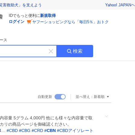
Yahoo! JAPAN
ヘ
災害救助犬」を支えよう
IDでもっと便利に
新規取得
ログイン
ヤフーショッピングなら「毎日5％」おトク
ース
検索
キ
ー
ワ
ー
ド
を
消
自動更新
並べ替え：
新着順
す
 内容量 5グラム 4,000円 他にも様々な内容量で取
ルカリの商品ページを御確認ください。
34…
#
CBD
#
CBG
#
CRD
#
CBN
#
CBDアイソレート