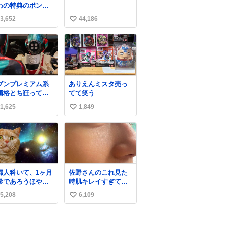
わの特典のボンボ
ドロップシール も
3,652
44,186
い
メルカリにでてる
やん #ちいかわ
い
ね
数
ブンプレミアム系
ありえんミスタ売っ
価格とち狂ってて
てて笑う
これ
1,625
1,849
い
い
ね
数
婦人科いて、1ヶ月
佐野さんのこれ見た
診であろうほやほ
時肌キレイすぎてび
ちゃん👩‍🍼と推
っくりしたし、やは
5,208
6,109
い
,3歳の女の子👧🏻
りアイドルって体型･
ワンオペで連れて
肌管理すごすぎる
い
ママがいるのだけ
ね