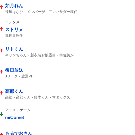
如月れん
蝶屋はなび
メンバーが
アンバサダー就任
アンバサダー
エンタメ
ストリヌ
異世界転生
リトくん
キリンちゃん
新衣装お披露目
宇佐美が
新衣装
後日放送
Jリーグ
豊洲PIT
高部くん
髙部
髙部くん
鈴木くん
マダックス
素晴らしい投手
聖隷クリストファー高部
ワインドアップ
投手戦
タイムリーエラー
アニメ・ゲーム
佐日
もっと見たかった
初戦敗退
讃美歌
凄い試合だった
4年後
miComet
もるでおさん