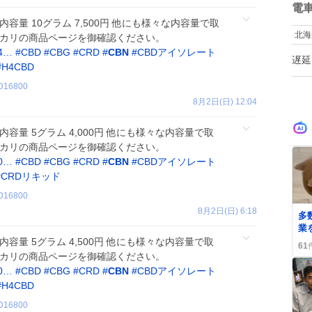
ども 女の子
数
電
マ
料 内容量 10グラム 7,500円 他にも様々な内容量で取
い…⁉️ 
北海
ルカリの商品ページを御確認ください。
て
い
74…
#
CBD
#
CBG
#
CRD
#
CBN
#
CBDアイソレート
遅延
ピ
#
H4CBD
ﾃ
D16800
し
し
8月2日(日) 12:04
字
 内容量 5グラム 4,000円 他にも様々な内容量で取
ルカリの商品ページを御確認ください。
80…
#
CBD
#
CBG
#
CRD
#
CBN
#
CBDアイソレート
#
CRDリキッド
D16800
0
8月2日(日) 6:18
多
業
1
原料 内容量 5グラム 4,500円 他にも様々な内容量で取
61
利
ルカリの商品ページを御確認ください。
40…
#
CBD
#
CBG
#
CRD
#
CBN
#
CBDアイソレート
#
H4CBD
D16800