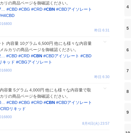
ルカリの商品ページを御確認ください。
4
97…
#
CBD
#
CBG
#
CRD
#
CBN
#
CBDアイソレート
#
H4CBD
D16800
5
昨日 6:31
ト 内容量 10グラム 6,500円 他にも様々な内容量
はメルカリの商品ページを御確認ください。
6
12…
#
CBD
#
CRD
#
CBN
#
CBDアイソレート
#
CBD
Dリキッド
#
CBGアイソレート
7
D16800
昨日 6:30
 内容量 5グラム 4,000円 他にも様々な内容量で取
8
ルカリの商品ページを御確認ください。
80…
#
CBD
#
CBG
#
CRD
#
CBN
#
CBDアイソレート
#
CRDリキッド
9
D16800
8月4日(火) 23:57
10