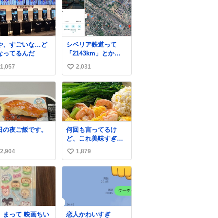
や、すごいな…ど
シベリア鉄道って
なってるんだ
「2143km」とか
「2145km」みたい
1,057
2,031
い
に、モスクワからの
距離名そのままの駅
い
名があるんですね。
ね
数
日の夜ご飯です。
何回も言ってるけ
ど、これ美味すぎん
の！！！低カロリー
2,904
1,879
い
で満足感エグいから
一生食べてる😭
い
ね
数
、まって 映画ちい
恋人かわいすぎ