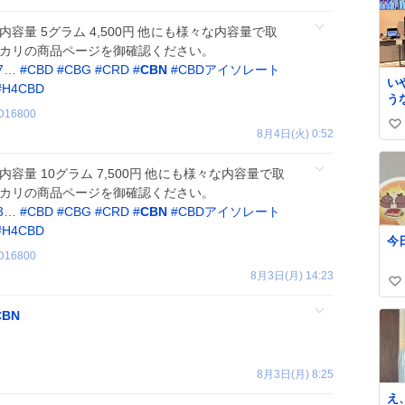
原料 内容量 5グラム 4,500円 他にも様々な内容量で取
ルカリの商品ページを御確認ください。
97…
#
CBD
#
CBG
#
CRD
#
CBN
#
CBDアイソレート
い
#
H4CBD
う
D16800
い
8月4日(火) 0:52
い
ね
料 内容量 10グラム 7,500円 他にも様々な内容量で取
数
ルカリの商品ページを御確認ください。
03…
#
CBD
#
CBG
#
CRD
#
CBN
#
CBDアイソレート
#
H4CBD
今
D16800
8月3日(月) 14:23
い
い
CBN
ね
数
8月3日(月) 8:25
え