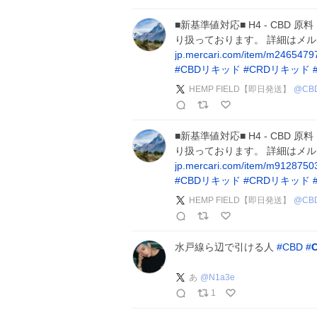
■新基準値対応■ H4 - CBD 
り扱っております。 詳細はメ
jp.mercari.com/item/m246547
#
CBDリキッド
#
CRDリキッド
HEMP FIELD【即日発送】
@
CB
■新基準値対応■ H4 - CBD 原
り扱っております。 詳細はメ
jp.mercari.com/item/m912875
#
CBDリキッド
#
CRDリキッド
HEMP FIELD【即日発送】
@
CB
水戸線ら辺で引ける人
#
CBD
#
あ
@
N1a3e
1