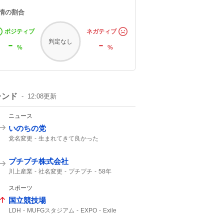
情の割合
ポジティブ
ネガティブ
-
-
判定なし
%
%
レンド
12:08
更新
ニュース
いのちの党
党名変更
生まれてきて良かった
れいわ新選組
いのち
れいわ
プチプチ株式会社
川上産業
社名変更
プチプチ
58年
スポーツ
国立競技場
LDH
MUFGスタジアム
EXPO
Exile
鹿島アントラーズ
松田元太
元太