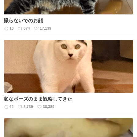
撮らないでのお顔
10
674
17,139
返
リ
い
信
ポ
い
数
ス
ね
ト
数
数
変なポーズのまま観察してきた
62
3,739
38,389
返
リ
い
信
ポ
い
数
ス
ね
ト
数
数