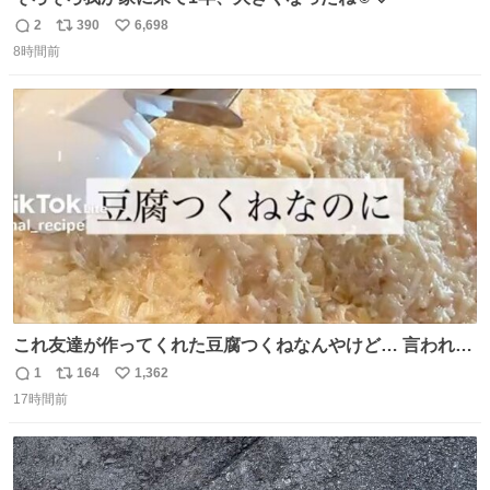
2
390
6,698
返
リ
い
8時間前
信
ポ
い
数
ス
ね
ト
数
数
これ友達が作ってくれた豆腐つくねなんやけど… 言われる
まで豆腐って気づかなかった🤣✨ふわふわで食べ応えある
1
164
1,362
返
リ
い
し普通につくねより好きかもしれん🥹🤍 ダイエット中でも
17時間前
信
ポ
い
罪悪感なく食べられるの最高👇
数
ス
ね
ト
数
数