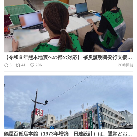
【令和８年熊本地震への都の対応】 罹災証明書発行支援の
ため派遣された応援職員は、今日（8/8）から熊本市役所に
3
41
206
20時間前
返
リ
い
おいて被災者生活再建支援システムにより罹災証明書の発
信
ポ
い
行業務を行っています。 https://t.co/1vsj1waj09
数
ス
ね
ト
数
数
鶴屋百貨店本館（1973年増築 日建設計）は、通常どおり