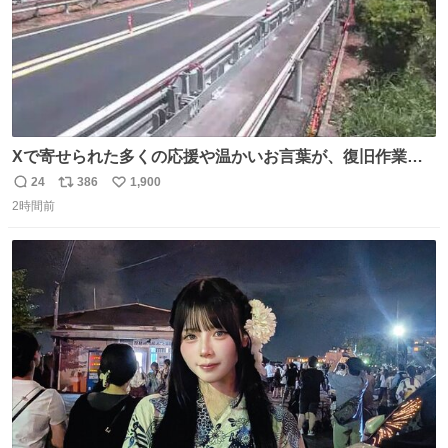
Xで寄せられた多くの応援や温かいお言葉が、復旧作業に
携わる社員の大きな励みとなっております。ありがとうご
24
386
1,900
返
リ
い
ざいます。 九州道
2時間前
信
ポ
い
数
ス
ね
ト
数
数