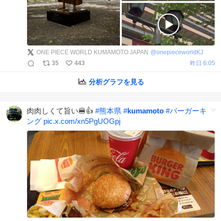
ONE PIECE WORLD KUMAMOTO JAPAN
@
onepieceworldKJ
35
443
昨日 6:05
分析グラフを見る
肉肉しくて旨い🍔👍
#
熊本県
#
kumamoto
#
バーガーキ
ング
pic.x.com/xn5PgUOGpj