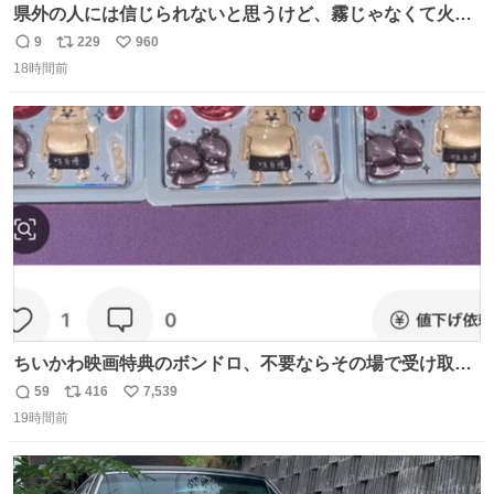
県外の人には信じられないと思うけど、霧じゃなくて火山
灰です🌋 #桜島
9
229
960
返
リ
い
18時間前
信
ポ
い
数
ス
ね
ト
数
数
ちいかわ映画特典のボンドロ、不要ならその場で受け取り
辞退すれば良いのに白々しい
59
416
7,539
返
リ
い
19時間前
信
ポ
い
数
ス
ね
ト
数