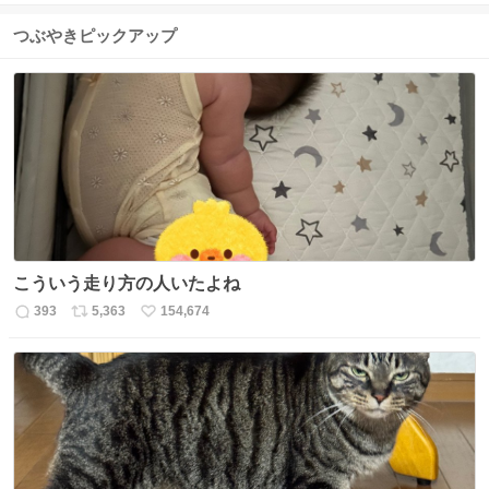
つぶやきピックアップ
こういう走り方の人いたよね
393
5,363
154,674
返
リ
い
信
ポ
い
数
ス
ね
ト
数
数