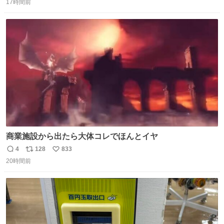
がら1つ食べたら 奥歯欠けたんだけど！！！！？？？ しか
17時間前
信
ポ
い
もガッツリ😭 まんじゅうだよ？？？？？？ ガリッて言っ
数
ス
ね
たから何？と思って口から出したら自分の歯wwwwww セ
ト
数
数
イレーンの呪いじゃん😭
商業施設から出たら大体コレでほんとイヤ
4
128
833
返
リ
い
20時間前
信
ポ
い
数
ス
ね
ト
数
数