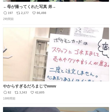
←母が撮ってくれた写真 弟→
197
2,177
86,498
返
リ
い
2時間前
信
ポ
い
数
ス
ね
ト
数
数
やからすぎるだろまじでwww
82
3,343
42,605
返
リ
い
18時間前
信
ポ
い
数
ス
ね
ト
数