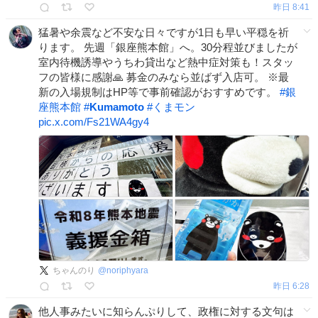
昨日 8:41
猛暑や余震など不安な日々ですが1日も早い平穏を祈
ります。 先週「銀座熊本館」へ。30分程並びましたが
室内待機誘導やうちわ貸出など熱中症対策も！スタッ
フの皆様に感謝🙏 募金のみなら並ばず入店可。 ※最
新の入場規制はHP等で事前確認がおすすめです。
#
銀
座熊本館
#
Kumamoto
#
くまモン
pic.x.com/Fs21WA4gy4
ちゃんのり
@
noriphyara
昨日 6:28
他人事みたいに知らんぷりして、政権に対する文句は