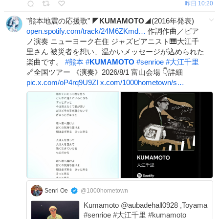
昨日 10:20
”熊本地震の応援歌” ◤
KUMAMOTO
◢(2016年発表)
open.spotify.com/track/24M6ZKmd…
作詞作曲／ピア
ノ演奏 ニューヨーク在住 ジャズピアニスト🎹大江千
里さん 被災者を想い、温かいメッセージが込められた
楽曲です。
#
熊本
#
KUMAMOTO
#
senrioe
#
大江千里
🔗全国ツアー 《演奏》2026/8/1 富山会場 👇詳細
pic.x.com/oP4rq9U9ZI
x.com/1000hometown/s…
Senri Oe
@1000hometown
Kumamoto @aubadehall0928 ,Toyama
#senrioe #大江千里 #kumamoto