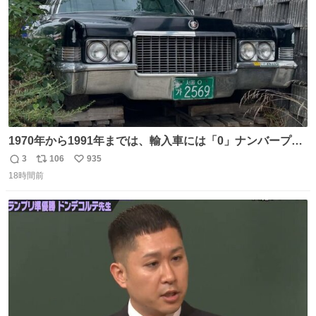
数
1970年から1991年までは、輸入車には「0」ナンバープレ
ートが使用されていました。 その後、この制度は廃止さ
3
106
935
返
リ
い
れ、すべての「0」ナンバープレートは抹消・無効化され
18時間前
信
ポ
い
ました。 ところが最近、その「0」ナンバープレートを装
数
ス
ね
着した車両が発見されました。 今でも残っていること自体
ト
数
数
が奇跡です……。