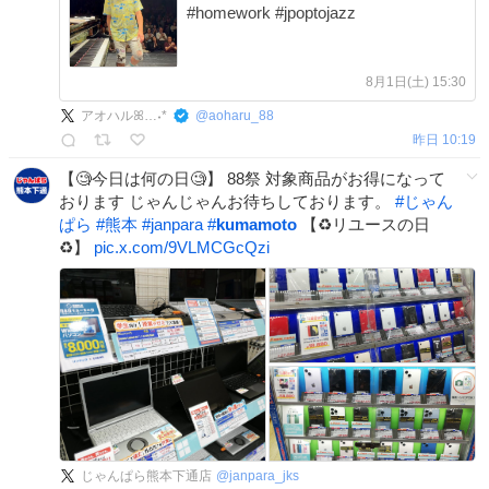
#homework #jpoptojazz
8月1日(土) 15:30
アオハルꕤ…˖*
@
aoharu_88
昨日 10:19
【🧐今日は何の日🧐】 88祭 対象商品がお得になって
おります じゃんじゃんお待ちしております。
#
じゃん
ぱら
#
熊本
#
janpara
#
kumamoto
【♻️リユースの日
♻️】
pic.x.com/9VLMCGcQzi
じゃんぱら熊本下通店
@
janpara_jks