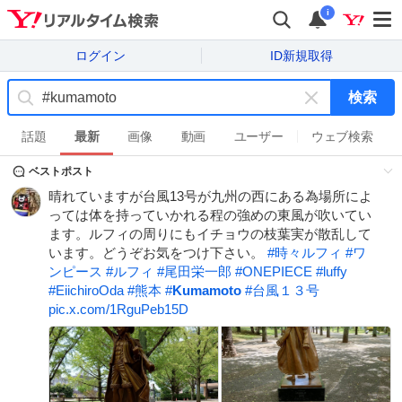
i
ログイン
ID新規取得
検索
キ
ー
話題
最新
画像
動画
ユーザー
ウェブ検索
ワ
ベストポスト
ー
ド
晴れていますが台風13号が九州の西にある為場所によ
を
っては体を持っていかれる程の強めの東風が吹いてい
消
ます。ルフィの周りにもイチョウの枝葉実が散乱して
す
います。どうぞお気をつけ下さい。
#
時々ルフィ
#
ワ
ンピース
#
ルフィ
#
尾田栄一郎
#
ONEPIECE
#
luffy
#
EiichiroOda
#
熊本
#
Kumamoto
#
台風１３号
pic.x.com/1RguPeb15D