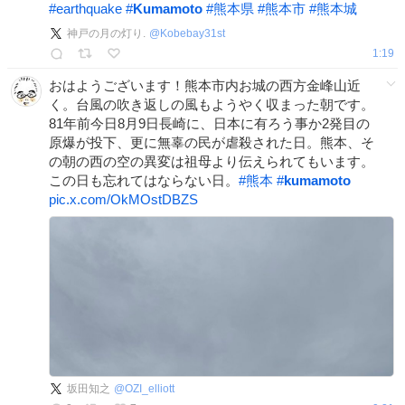
#
earthquake
#
Kumamoto
#
熊本県
#
熊本市
#
熊本城
神戸の月の灯り.
@
Kobebay31st
1:19
おはようございます！熊本市内お城の西方金峰山近
く。台風の吹き返しの風もようやく収まった朝です。
81年前今日8月9日長崎に、日本に有ろう事か2発目の
原爆が投下、更に無辜の民が虐殺された日。熊本、そ
の朝の西の空の異変は祖母より伝えられてもいます。
この日も忘れてはならない日。
#
熊本
#
kumamoto
pic.x.com/OkMOstDBZS
坂田知之
@
OZI_elliott