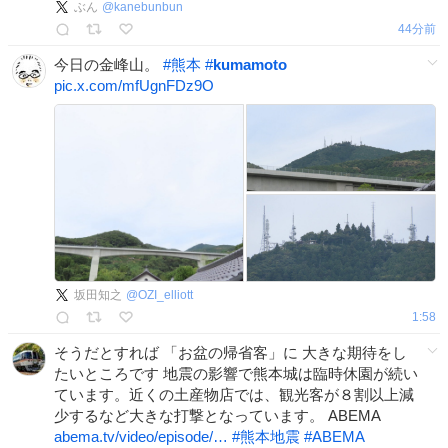
ぶん
@
kanebunbun
45分前
今日の金峰山。
#
熊本
#
kumamoto
pic.x.com/mfUgnFDz9O
坂田知之
@
OZI_elliott
1:58
そうだとすれば 「お盆の帰省客」に 大きな期待をし
たいところです 地震の影響で熊本城は臨時休園が続い
ています。近くの土産物店では、観光客が８割以上減
少するなど大きな打撃となっています。 ABEMA
abema.tv/video/episode/…
#
熊本地震
#
ABEMA