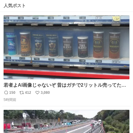
数
ス
ね
人気ポスト
ト
数
数
若者よAI画像じゃないぞ 昔はガチで2リットル売ってたん
やでw
150
412
3,080
返
リ
い
5時間前
信
ポ
い
数
ス
ね
ト
数
数