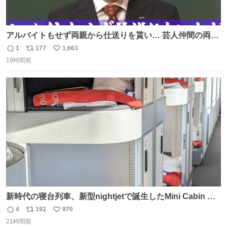
アルバイトもせず両親から仕送りを貰い… 芸人仲間の両親
のスネまでかじる!? ドンデコルテ銀次⚡️ 無料見逃し配信は
1
177
1,663
返
リ
い
こちらから ▶︎abema.go.link/gBLVb ◤しくじり先生
19時間前
信
ポ
い
ABEMAにて毎週最新話無料配信中◢ @10000nabe
数
ス
ね
@akmllube0617
ト
数
数
新時代の寝台列車、新型nightjetで誕生したMini Cabin ま
さに走るカプセルホテルといった感じで、一人旅で利用す
4
192
970
返
リ
い
るのにはちょうどいい設備。 他の人も言ってましたが、サ
21時間前
信
ポ
い