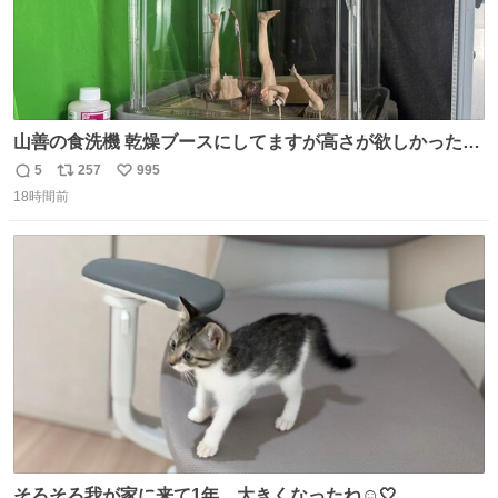
山善の食洗機 乾燥ブースにしてますが高さが欲しかったの
でコレクションケースを置くだけのツルセコ改造 扉が手前
5
257
995
返
リ
い
に開き天井の温度もしっかり上がるのでかなり使いやすく
18時間前
信
ポ
い
なりました😎
数
ス
ね
ト
数
数
そろそろ我が家に来て1年、大きくなったね☺️🤍