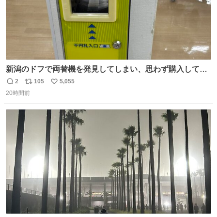
新潟のドフで両替機を発見してしまい、思わず購入してし
まい大阪に発送するイベントが発生
2
105
5,055
返
リ
い
20時間前
信
ポ
い
数
ス
ね
ト
数
数