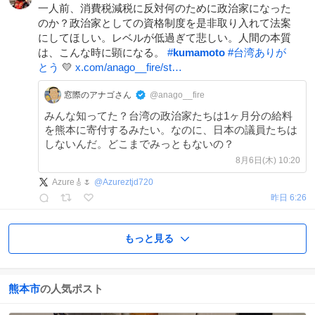
一人前、消費税減税に反対何のために政治家になった
のか？政治家としての資格制度を是非取り入れて法案
にしてほしい。レベルが低過ぎて悲しい。人間の本質
は、こんな時に顕になる。
#
kumamoto
#
台湾ありが
とう
💛
x.com/anago__fire/st…
窓際のアナゴさん
@anago__fire
みんな知ってた？台湾の政治家たちは1ヶ月分の給料
を熊本に寄付するみたい。なのに、日本の議員たちは
しないんだ。どこまでみっともないの？
8月6日(木) 10:20
Azure🎸🌷
@
Azureztjd720
昨日 6:26
もっと見る
熊本市
の人気ポスト