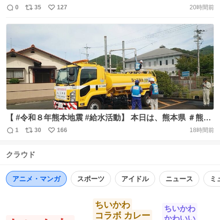
営業中です。 偶然にも6階で「くまもとの物産展」開催
0
35
127
20時間前
返
リ
い
中。 被害が酷かった宇城・八代の復興支援マルシェも併
信
ポ
い
催。綺麗なぶどう🍇が販売されていました。 熊本市中心市
数
ス
ね
街地はほぼ、営業再開できてる印象。10年前と大きく違う
ト
数
数
ところです。 https://t.co/Bb7tS4sARL
【 #令和８年熊本地震 #給水活動】 本日は、熊本県 ＃熊本
市 総合体育館で自治体支援車両の積載タンクへ給水を行い
1
30
166
18時間前
返
リ
い
ました。 給水量は2000L（500mlのペットボトル4,000本
信
ポ
い
分）です。 被災地で生活される皆様の負担が少しでも軽減
クラウド
数
ス
ね
されるよう、引き続き支援活動を続けてまいります。
ト
数
数
#TECｰFORCE #給水支援 https://t.co/PqECcWQLzn
アニメ・マンガ
スポーツ
アイドル
ニュース
ミ
ちいかわ
ちいかわ
コラボ カレー
かわいい