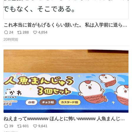
これ本当に首がもげるくらい頷いた。 私は入学前に送られ
てきた、大学のサークル紹介冊子を見た時点で終わりを感
24
288
4,054
返
リ
い
じたので、女子大でもないくせに偏差値の高い大学のイン
20時間前
信
ポ
い
カレサークルに突撃して所属するという奇行で事なきを得
数
ス
ね
た。 高偏差値に行けないならせめてそれくらいした方が予
ト
数
数
後がいいです。 https://t.co/9nMHIrETkw
ねえまってwwwwww ほんとに怖いwwwww 人魚まんじゅ
う買ってきたから私も永遠のいのちを…ぐへへ…と思いな
39
601
9,641
返
リ
い