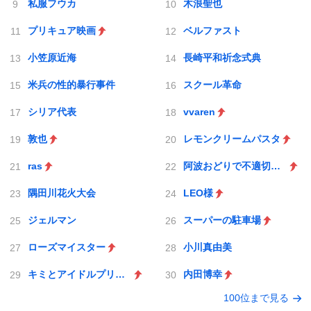
私服フウカ
木浪聖也
プリキュア映画
ベルファスト
小笠原近海
長崎平和祈念式典
米兵の性的暴行事件
スクール革命
シリア代表
vvaren
敦也
レモンクリームパスタ
ras
阿波おどりで不適切な動画
隅田川花火大会
LEO様
ジェルマン
スーパーの駐車場
ローズマイスター
小川真由美
キミとアイドルプリキュア♪
内田博幸
100位まで見る