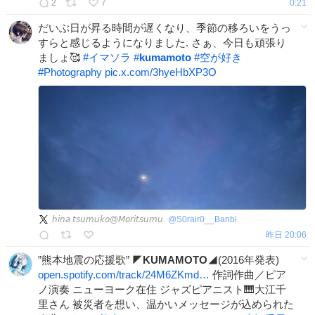
2
7
0:21
だいぶ日が昇る時間が遅くなり、季節の移ろいをうっ
すらと感じるようになりました. さぁ、今日も頑張り
ましょ🥰
#
イマソラ
#
kumamoto
#
空が好き
#
Photography
pic.x.com/3hyeHbXP3O
𝘩𝘪𝘯𝘢 𝘵𝘴𝘶𝘮𝘶𝘬𝘰@𝘔𝘰𝘳𝘪𝘵𝘴𝘶𝘮𝘶.
@
S0rair0__Banbi
昨日 20:06
”熊本地震の応援歌” ◤
KUMAMOTO
◢(2016年発表)
open.spotify.com/track/24M6ZKmd…
作詞作曲／ピア
ノ演奏 ニューヨーク在住 ジャズピアニスト🎹大江千
里さん 被災者を想い、温かいメッセージが込められた