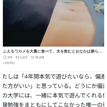
数
ふえるワカメを大量に食べて、水を飲むとおなかは膨ら
む・・・・！？ ⚠️よい子は絶対マネしないでね⚠️ #夏休み
319
1,213
36,328
返
リ
い
の自由研究
16時間前
信
ポ
い
数
ス
ね
ト
数
数