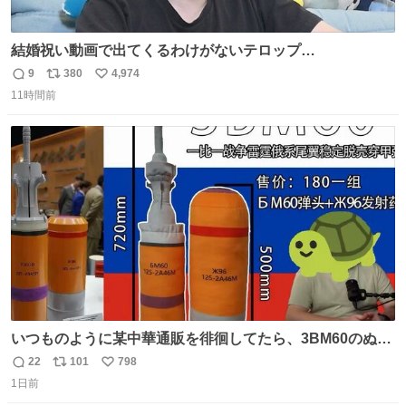
結婚祝い動画で出てくるわけがないテロップ
youtu.be/4pJ7U22AYtw
9
380
4,974
返
リ
い
11時間前
信
ポ
い
数
ス
ね
ト
数
数
いつものように某中華通販を徘徊してたら、3BM60のぬい
ぐるみを発見してしまった…。
22
101
798
返
リ
い
1日前
信
ポ
い