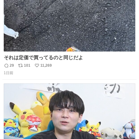
それは定価で買ってるのと同じだよ
29
101
11,269
返
リ
い
1日前
信
ポ
い
数
ス
ね
ト
数
数