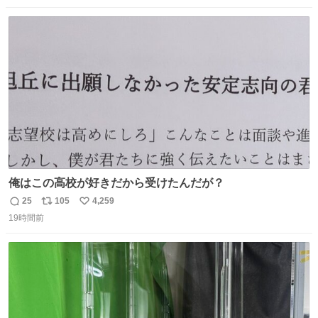
ンライズの後継に欲しい…
数
ス
ね
ト
数
数
俺はこの高校が好きだから受けたんだが？
25
105
4,259
返
リ
い
19時間前
信
ポ
い
数
ス
ね
ト
数
数