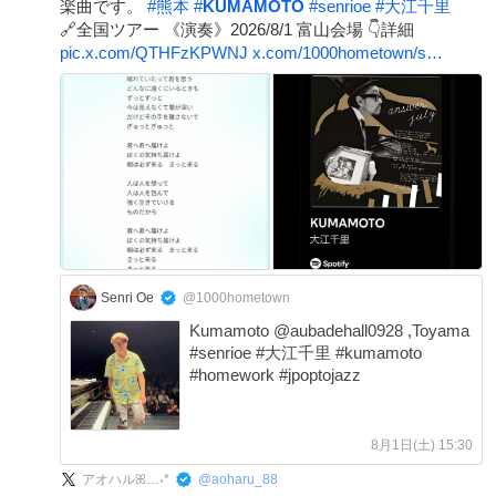
楽曲です。
#
熊本
#
KUMAMOTO
#
senrioe
#
大江千里
🔗全国ツアー 《演奏》2026/8/1 富山会場 👇詳細
pic.x.com/QTHFzKPWNJ
x.com/1000hometown/s…
Senri Oe
@1000hometown
Kumamoto @aubadehall0928 ,Toyama
#senrioe #大江千里 #kumamoto
#homework #jpoptojazz
8月1日(土) 15:30
アオハルꕤ…˖*
@
aoharu_88