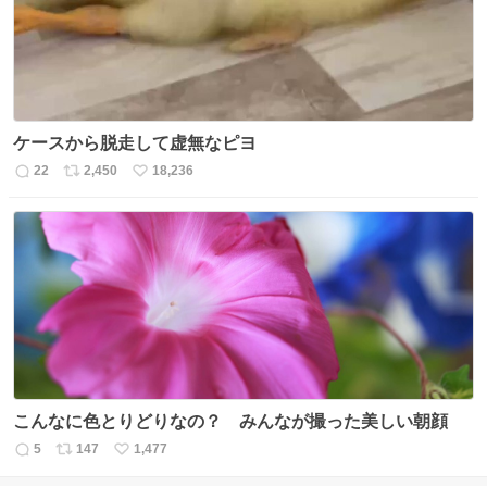
ケースから脱走して虚無なピヨ
22
2,450
18,236
返
リ
い
信
ポ
い
数
ス
ね
ト
数
数
こんなに色とりどりなの？ みんなが撮った美しい朝顔
5
147
1,477
返
リ
い
信
ポ
い