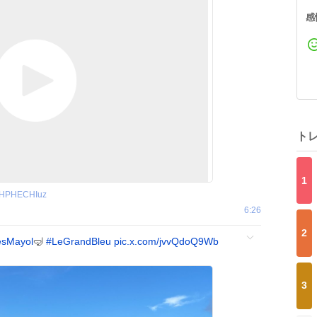
感
ト
1
HPHECHIuz
6:26
2
esMayol
🤿
#
LeGrandBleu
pic.x.com/jvvQdoQ9Wb
3