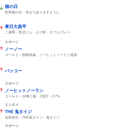
猫の日
世界猫の日
幸せでありますように
東日大昌平
二遊間
照沼くん
入ケ町
ダブルプレー
北北海道
ビデオ検証
初勝利
タイブレーク
スポーツ
ノーノー
コールド
怪物球威
ノーヒットノーラン達成
バッコー
スポーツ
ノーヒットノーラン
コールド
10奪三振
2安打
0.7%
エンタメ
THE 鬼タイジ
金村美玖
THE鬼タイジ
鬼タイジ
スポーツ