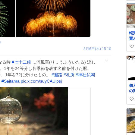
転
買
u
8月6日(木) 15:10
い
い
ね
なる時
#
七十二候
…涼風至(りょうふういたる) 涼し
数
、1年を24等分し各季節を表す名前を付けた暦。
、1年を72に分けたもの。
#
遍路
#
札所
#
神社仏閣
a
#
Saitama
pic.x.com/suyCAUipsj
個
の
い
い
ね
数