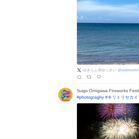
ゆきらぶ🦋ゆっきい
@
yukinewl
Suigo Omigawa Fireworks Festiv
#
photograghy
#
キリトリセカイ