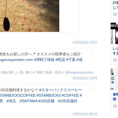
2
し
か
い
チ
き
い
o̴̶̷̥
ね
数
8月6日(木) 15:01
い
す
室をお探しの方へ📍 オススメの指導者をご紹介
sugarusyamisen.com
#
津軽三味線
#
民謡
#
千葉
#
成
い
い
🌻夏の新しい習い事に🌞 津軽三味線・民謡🎶
@
tsugarusyamisen
ね
8月6日(木) 13:54
数
100店舗到達するかな？
#
スターバックスコーヒー
食
STARBUCKSCOFFEE
#
STARBUCKS
#
COFFEE
#
律
県
#
埼玉
#
SAITAMA
#
100店舗
#
100店舗目
比
い
し
と
8月5日(水) 20:43
い