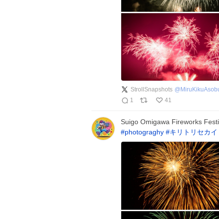
StrollSnapshots
@
MiruKikuAsob
1
41
Suigo Omigawa Fireworks Festiv
#
photograghy
#
キリトリセカイ