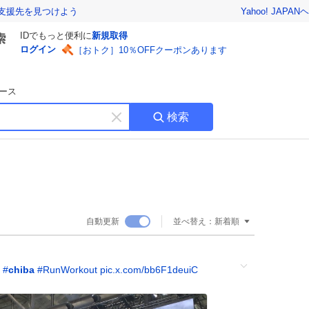
Yahoo! JAPAN
ヘ
支援先を見つけよう
IDでもっと便利に
新規取得
ログイン
［おトク］10％OFFクーポンあります
ース
検索
キ
ー
ワ
ー
ド
を
消
自動更新
並べ替え：
新着順
す
#
chiba
#
RunWorkout
pic.x.com/bb6F1deuiC