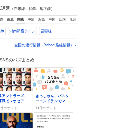
も香水は、髪や肌の
ね
手入れと同じくら
数
車遅延
（在来線、私鉄、地下鉄）
い、ヴィクトリア朝
の女性達の美容習慣
道
東北
関東
中部
近畿
中国
四国
九州
に欠かせないものだ
った。 当時の香水
郡線
湘南新宿ライン
吾妻線
は、現在私たちが知
る香水よりも単純な
組成で、その大部分
全国の運行情報（Yahoo!路線情報）
は薔薇、菫、ベルガ
モット、
SNSのバズまとめ
島アントラーズ、
きっしゃん、バスタ
幕戦でレオセアラ
ーエンドランでマリ
セットプレー得点
オジャンプ成功にフ
2
件のポスト
71
件のポスト
同点に！
ァン歓喜