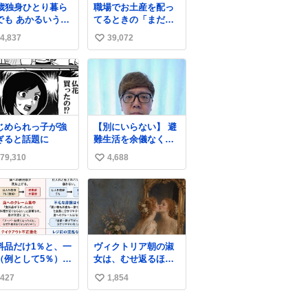
7歳独身ひとり暮ら
職場でお土産を配っ
でも あかるいうち
てるときの「まだ気
ら呑みながらキッ
づいてませんよ」的
4,837
39,072
い
ンでひとり焼肉で
な演技が毎回シンド
てしあわせだもん՞
い。
い
 ̫ o̴̶̷̥ ՞
ね
数
じめられっ子が強
【別にいらない】 避
ぎると話題に
難生活を余儀なくさ
れている子どもたち
79,310
4,688
い
のためにヒカキンボ
ックス1000個を寄付
い
させていただきまし
ね
た
数
料品だけ1％と、一
ヴィクトリア朝の淑
（例として5％）の
女は、むせ返るほど
較表を作ってみま
大量の香水を身につ
427
1,854
い
た。 参考になるか
けるものではないと
思います。
されていた。それで
い