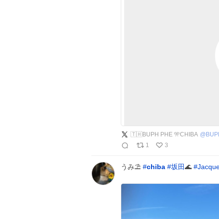
🇹🇭BUPH PHE 🎌CHIBA
@
BUP
1
3
うみ⛱️
#
chiba
#
坂田
🌊
#
Jacqu