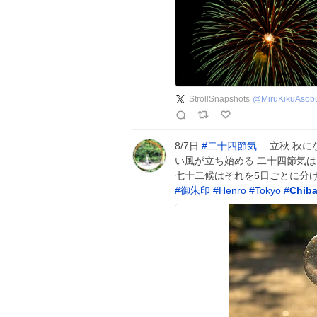
StrollSnapshots
@
MiruKikuAsob
8/7日
#
二十四節気
…立秋 秋に
い風が立ち始める 二十四節気は
七十二候はそれを5日ごとに分け
#
御朱印
#
Henro
#
Tokyo
#
Chib