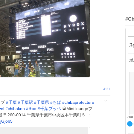
#C
3
ポ
4:21
ラブ
#
千葉
#
千葉駅
#
千葉県
#
ちば
#
chibaprefecture
vel
#
chibaken
#
ชิบะ
#
千葉ブッペ
🥃Mini loungeブ
階 〒260-0014 千葉県千葉市中央区本千葉町５−１
2:00
LjGjob5