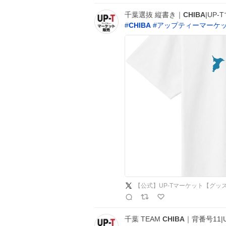
千葉選抜 縦書き｜
CHIBA
|UP
#
CHIBA
#
アップティーマーケ
【公式】UP-Tマーケット【グッ
千葉 TEAM
CHIBA
｜背番号11|