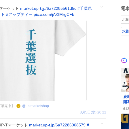
ね
数
電
-Tマーケット
market.up-t.jp/6a72285b61d5c
#
千葉県
ット
#
アップティー
pic.x.com/jAKIMrgCFb
北海
水
0
鹿
開
ズ販売中】
@
uptmarketshop
の
61
で
8月5日(水) 20:22
UP-Tマーケット
market.up-t.jp/6a72286908579
#