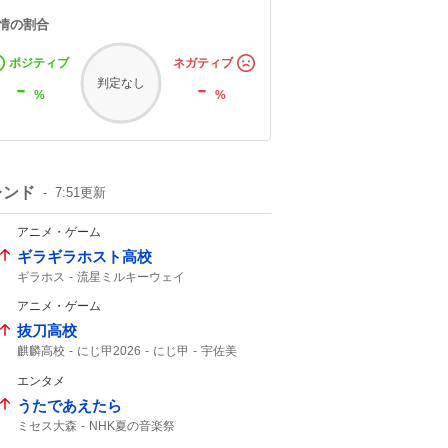
情の割合
ポジティブ
ネガティブ
-
-
判定なし
%
%
レンド
7:51
更新
アニメ・ゲーム
ギラギラホスト高校
ギラホス
流星ミルキーウェイ
ミルキーウェイ
不破湊
アニメ・ゲーム
抜刀高校
麒麟高校
にじ甲2026
にじ甲
宇佐美
エンタメ
うたであえたら
ミセス大森
NHK夏の音楽祭