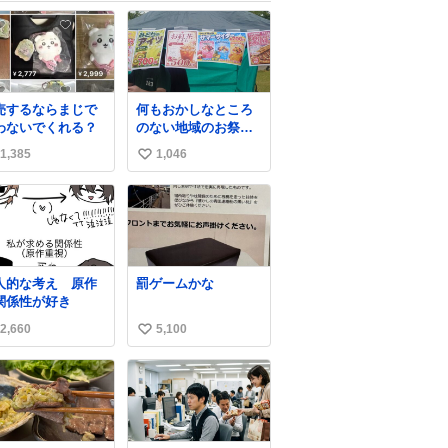
売するならまじで
何もおかしなところ
わないでくれる？
のない地域のお祭り
の屋台。あとなんか
1,385
1,046
い
割と聞き馴染みのあ
るBGMが流れてます
い
#関広見まつり #関広
ね
見まつり2026
数
人的な考え 原作
罰ゲームかな
関係性が好き
2,660
5,100
い
い
ね
数