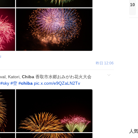
10
u
昨日 12:06
al, Katori,
Chiba
香取市水郷おみがわ花火大会
#
sky
#
空
#
chiba
pic.x.com/e9QZaLN2Tv
人