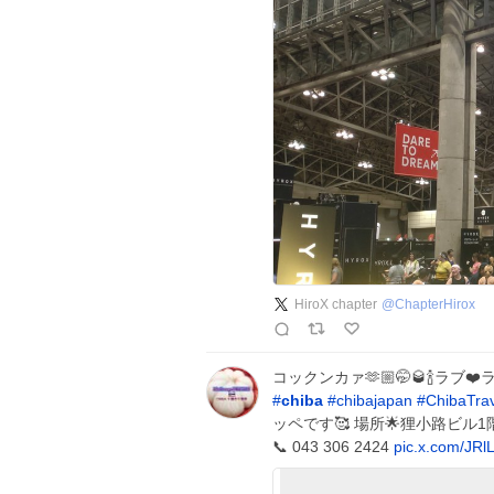
HiroX chapter
@
ChapterHirox
コックンカァ🫶🏼🤭🥃🍾ラブ❤️
#
chiba
#
chibajapan
#
ChibaTra
ッペです🥰 場所🌟狸小路ビル1
📞 043 306 2424
pic.x.com/JRl