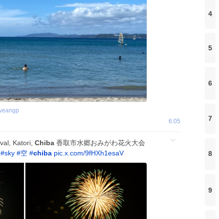
4
5
6
oveangp
7
6:05
al, Katori,
Chiba
香取市水郷おみがわ花火大会
#
sky
#
空
#
chiba
pic.x.com/9fHXh1esaV
8
9