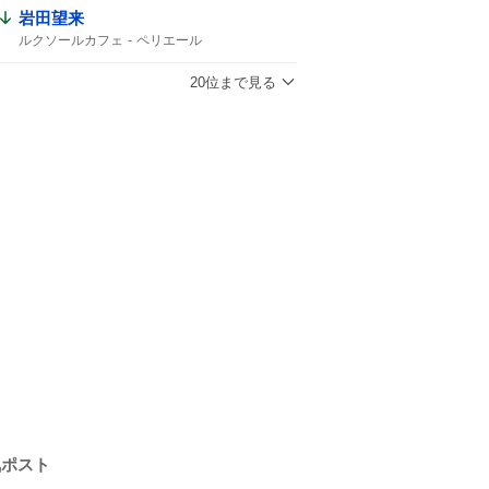
岩田望来
ルクソールカフェ
ペリエール
テーオーパスワード
20位まで見る
気ポスト