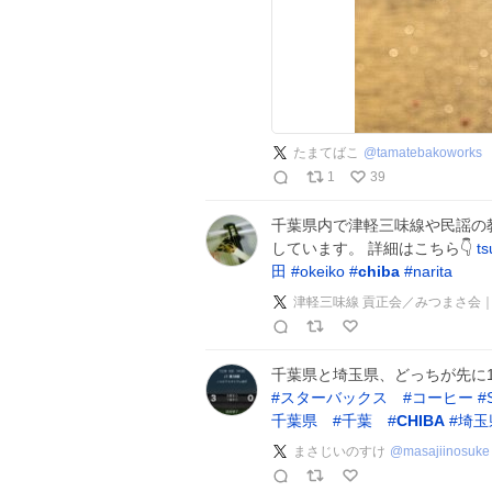
たまてばこ
@
tamatebakoworks
1
39
千葉県内で津軽三味線や民謡の教
しています。 詳細はこちら👇
t
田
#
okeiko
#
chiba
#
narita
津軽三味線 貢正会／みつまさ会｜
千葉県と埼玉県、どっちが先に
#
スターバックス
#
コーヒー
#
千葉県
#
千葉
#
CHIBA
#
埼玉
まさじいのすけ
@
masajiinosuke