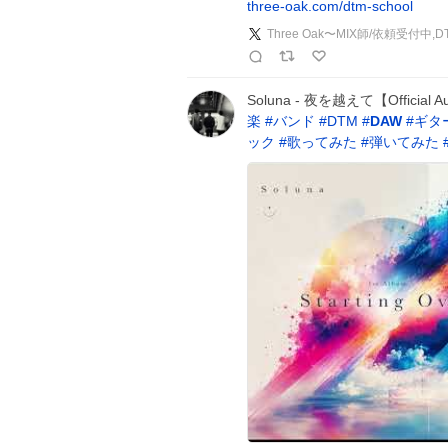
three-oak.com/dtm-school
Three Oak〜MIX師/依頼受付
Soluna - 夜を越えて【Official A
楽
#
バンド
#
DTM
#
DAW
#
ギタ
ック
#
歌ってみた
#
弾いてみた