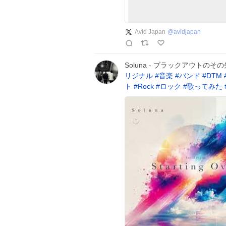
Avid Japan
@
avidjapan
Soluna - ブラックアウトのその先で
リジナル
#
音楽
#
バンド
#
DTM
ト
#
Rock
#
ロック
#
歌ってみた