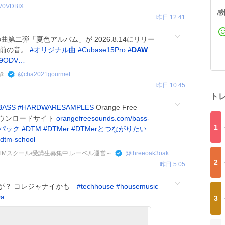
V0VDBIX
感
昨日 12:41
夏の曲第二弾「夏色アルバム」が 2026.8.14にリリー
る前の音。
#
オリジナル曲
#
Cubase15Pro
#
DAW
eg9ODV…
き
@
cha2021gourmet
昨日 10:45
ト
BASS
#
HARDWARESAMPLES
Orange Free
ps ↓ダウンロードサイト
orangefreesounds.com/bass-
1
パック
#
DTM
#
DTMer
#
DTMerとつながりたい
/dtm-school
中,DTMスクール/受講生募集中,レーベル運営～
@
threeoak3oak
2
昨日 5:05
が？ コレジャナイかも
#
techhouse
#
housemusic
0a
3