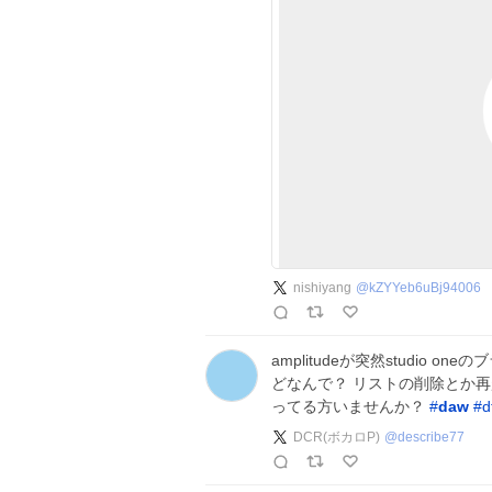
nishiyang
@
kZYYeb6uBj94006
amplitudeが突然studio
どなんで？ リストの削除とか
ってる方いませんか？
#
daw
#
d
DCR(ボカロP)
@
describe77