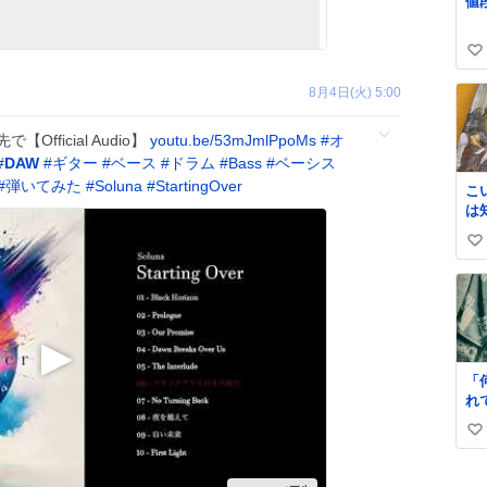
値
す
ま
門
い
上
い
ね
8月4日(火) 5:00
ね
数
【Official Audio】
youtu.be/53mJmlPpoMs
#
オ
#
DAW
#
ギター
#
ベース
#
ドラム
#
Bass
#
ベーシス
#
弾いてみた
#
Soluna
#
StartingOver
こ
は
史
い
𝑩
い
ね
数
「
れ
すぎ
い
立
ー
い
「
ね