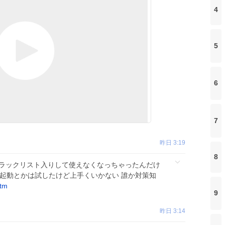
4
5
6
7
昨日 3:19
8
 oneのブラックリスト入りして使えなくなっちゃったんだけ
再起動とかは試したけど上手くいかない 誰か対策知
tm
9
昨日 3:14