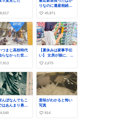
段５度見した
最近新居買ったばか
けど。警察が来て
りなのに遺産相続で
した」と述懐。専
家もらっちゃった長
家も「銅の価値が
8,617
45,971
い
男
がってるんですよ
い
…」と反応した。
ね
数
いつまじ高校時代
【夏休みは家事手伝
知らなかった世界
い】 女房が娘に、働
が溢れすぎてて
いたらバイト代もら
7,913
2,075
い
𝑮 𝑳𝑶𝑽𝑬＿＿
えば？と言ったら、
娘は、いらない、と
い
言って黙々と働いて
ね
くれました。 あとで
数
ソフトクリーム買っ
てやろうと思いまし
た。
何んぼなんでもこ
意味がわかると怖い
ではあんまり勇敢
写真
ます。」 女性の
4,540
914
い
ち振る舞い指南コ
ナーで、大股を
い
下品」や「はした
ね