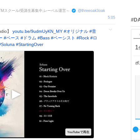
中,DTMスクール/受講生募集中,レーベル運営～
@
threeoak3oak
5:05
#D
udio】
youtu.be/9udmUyKN_MY
#
オリジナル
#
音
ー
#
ベース
#
ドラム
#
Bass
#
ベーシスト
#
Rock
#
ロ
#
Soluna
#
StartingOver
1
ポ