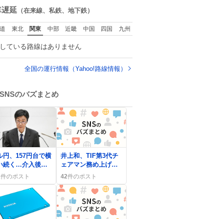
い」という言葉を
数
車遅延
（在来線、私鉄、地下鉄）
わず「勇敢すぎま
」と洒落っ気たっ
道
東北
関東
中部
近畿
中国
四国
九州
りにたしなめる当
の言葉選びよ 勇敢
している路線はありません
ぎます、使ってい
たい… （昭和4年
人倶楽部新年号よ
全国の運行情報（Yahoo!路線情報）
）
SNSのバズまとめ
ル円、157円台で横
井上和、TIF第3代チ
い続く…介入後の
ェアマン務め上げ
きにユーザーは
「お疲れ様」称賛の
1
件のポスト
42
件のポスト
様子見」
声が続出