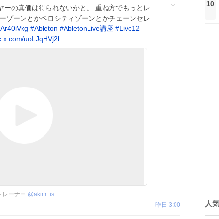
10
ヤーの真価は得られないかと。 重ね方でもっとレ
キーゾーンとかベロシティゾーンとかチェーンセレ
Ar40iVkg
#
Ableton
#
AbletonLive講座
#
Live12
c.x.com/uoLJqHVj2l
認定トレーナー
@
akim_is
人
昨日 3:00