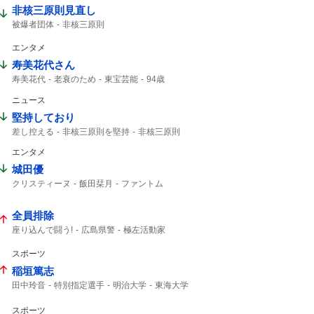
非核三原則見直し
被爆者団体
非核三原則
エンタメ
寿美花代さん
寿美花代
老衰のため
東宝芸能
94歳
高島忠夫
高嶋政宏
髙嶋政宏
ニュース
最期の最期まで...
おしどり夫婦
最期まで
堅持しており
差し控える
非核三原則を堅持
非核三原則
唯一の戦争被爆国
広島平和記念式典
エンタメ
被爆国として
城田優
クリスティーヌ
飯田栞月
ファントム
加藤和樹
小南満佑子
栞月
天使の歌声
ミュージカル
2027年10月
全身全霊
全員排除
座り込んで闘う!
広島県警
極左活動家
座り込んで闘う
座り込んで
広島市中区
スポーツ
稲垣篤志
田中玲音
特別指定選手
明治大学
東海大学
JFA
2029年
サッカー
Jリーグ
スポーツ