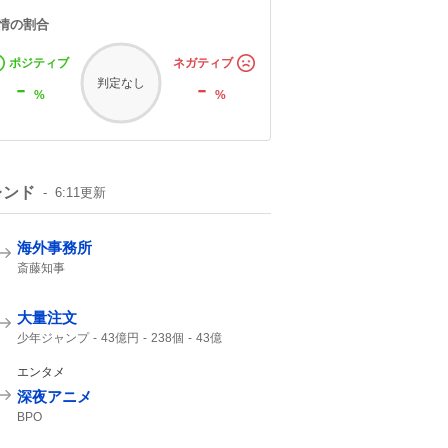
情の割合
ポジティブ
ネガティブ
-
-
判定なし
%
%
レンド
6:11
更新
海外事務所
斎藤知事
大量注文
少年ジャンプ
43億円
238個
43億
ジャンプ
ジャンプ+
エンタメ
深夜アニメ
BPO