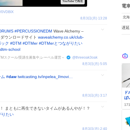
な
数
電
使
V0VDBIX
す
北海
8月3日(月) 13:28
ぷ
時
遅延
す
DRUMS
#
PERCUSSIONEDM
Wave Alchemy –
き
ples ↓ダウンロードサイト
wavealchemy.co.uk/club-
婦
パック
#
DTM
#
DTMer
#
DTMerとつながりたい
り
/dtm-school
中,DTMスクール/受講生募集中,レーベル運営～
@
threeoak3oak
8月3日(月) 5:05
ーム
#
daw
twitcasting.tv/inpelea_l/movi…
0
ド
8月3日(月) 3:17
ば
動
17
「
！ まともに再生できないタイムがあるんやが！？
がりたい
8月3日(月) 2:40