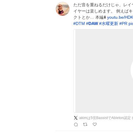
ただ音を重ねるだけじゃ、レイ
イヤーは楽しめます。 例えば
クトとか… 本編⬇️
youtu.be/HDK
#
DTM
#
DAW
#
水曜更新
#
PR
pi
akimは5弦BassistでAbleton