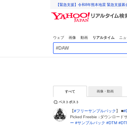
【緊急支援】令和8年熊本地震 緊急支援募
ウェブ
画像
動画
リアルタイム
ニュ
画像・動画
すべて
ベストポスト
【
#
フリーサンプルパック
】 ■
#
Picked Freebie ↓ダウンロー
ー
#
サンプルパック
#
DTM
#
DT