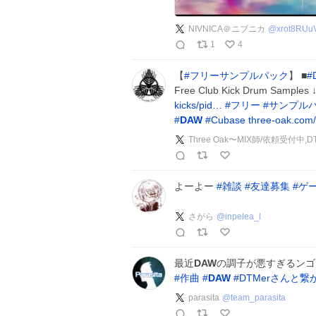
NIVNICA＠ニブニカ
@
xrot8RUu
1
4
【
#
フリーサンプルパック
】 ■
#
Free Club Kick Drum Sam
kicks/pid…
#
フリー
#
サンプル
#
DAW
#
Cubase
three-oak.com
Three Oak〜MIX師/依頼受付
よーよー
#
雑談
#
友達募集
#
ゲ
さがら
@
inpelea_l
最近
DAW
の調子が悪すぎるンゴ
#
作曲
#
DAW
#
DTMerさんと繋
parasita
@
team_parasita