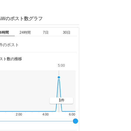
AWの
ポスト数グラフ
6時間
24時間
7日
30日
件のポスト
スト数の推移
5:00
1
件
2:00
4:00
6:00