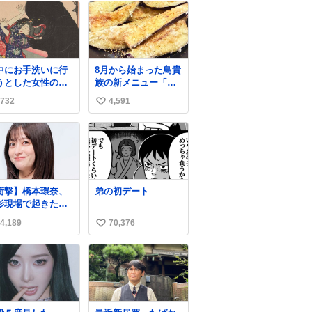
中にお手洗いに行
8月から始まった鳥貴
うとした女性の後
族の新メニュー「フ
に突如現れ、髪の
ライド茄子」がうま
732
4,591
い
にガブリと嚙みつ
すぎでした 信じ
たのは、「髪切」
て……
い
いう真っ黒なモン
ね
ター。顔をアップ
数
みるとちょっと怖
、正体不明のキャ
クターです。原宿
衝撃】橋本環奈、
弟の初デート
太田記念美術館で
影現場で起きた窃
催中の「アニマル
事件を明かす「警
モンスター」展に
4,189
70,376
い
が来てました」
8/23まで展示して
ws.livedoor.com/
い
ます。
icle/detail… 橋本
ね
「撮影現場で照明
数
んのケーブルが盗
れて…。廃工場と
で撮影してたんで