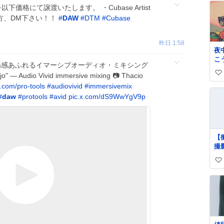
価格にて譲渡いたします。 ・Cubase Artist
る方、DM下さい！！
#
DAW
#
DTM
#
Cubase
昨日 1:58
夜
こ
jo』 — 臨場感あふれるイマーシブオーディオ・ミキシング
ろ
ojo" — Audio Vivid immersive mixing 📷 Thacio
い
毛
.com/pro-tools
#
audiovivid
#
immersivemix
い
い
と
#
daw
#
protools
#
avid
pic.x.com/dS9WwYgV9p
ね
ス
数
で
い
ラ
【
の
撮
開
盗
＆
い
察
て
ne
い
い
art
ね
は
数
さ
ま
か