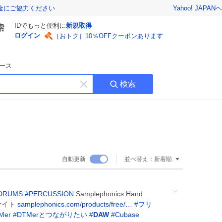
Yahoo! JAPAN
ヘ
金にご協力ください
IDでもっと便利に
新規取得
ログイン
［おトク］10％OFFクーポンあります
ース
検索
キ
ー
ワ
ー
ド
を
消
自動更新
並べ替え：
新着順
す
DRUMS
#
PERCUSSION
Samplephonics Hand
ドサイト
samplephonics.com/products/free/…
#
フリ
Mer
#
DTMerとつながりたい
#
DAW
#
Cubase