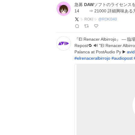
急募
DAW
ソフトのライセンスを以下
14 ⇒ 21000 詳細興味あ
✨ ROKI ✨
@
ROKI340
『El Renacer Albirro
Repost🔁 🔊 "El Renacer Albirr
Palanca at PostAudio Py ▶️
avid
#
elrenaceralbirrojo
#
audiopost