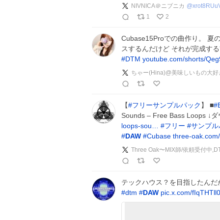
NIVNICA＠ニブニカ
@
xrot8RUu
1
2
Cubase15Proでの曲作り。 
スするんだけど それが完成す
#
DTM
youtube.com/shorts/Q
ちゃー(Hina)@美味しいもの大好
【
#
フリーサンプルパック
】 ■
#
Sounds – Free Bass Loo
loops-sou…
#
フリー
#
サンプル
#
DAW
#
Cubase
three-oak.com
Three Oak〜MIX師/依頼受付
テックハウス？を目指したんだ
#
dtm
#
DAW
pic.x.com/fIqTHTll