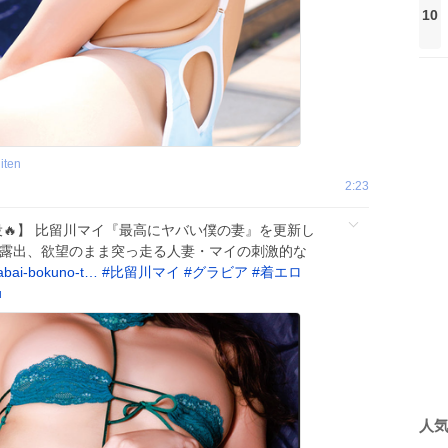
10
iten
2:23
🔥】 比留川マイ『最高にヤバい僕の妻』を更新し
肌露出、欲望のまま突っ走る人妻・マイの刺激的な
yabai-bokuno-t…
#
比留川マイ
#
グラビア
#
着エロ
u
人