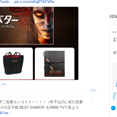
l?urid=…
pic.x.com/w5qET6CVHu
#D
1
ポ
_PR
3:02
。不二先輩カッコイイ～！！！（年下なのに未だ先輩
王子様 BEST GAMES!! をDMM TVで見よう
il/?se…