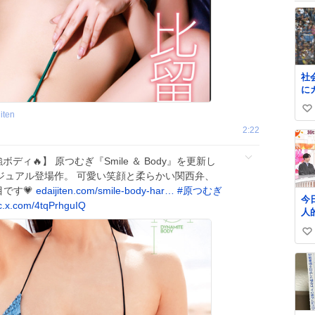
社
に
イ
い
iten
い
2:22
ね
数
ディ🔥】 原つむぎ『Smile ＆ Body』を更新し
ジュアル登場作。 可愛い笑顔と柔らかい関西弁、
目です💗
edaijiten.com/smile-body-har…
#
原つむぎ
今日
c.x.com/4tqPrhguIQ
人
マ
い
松
ほしい
い
っ
ね
草) #ちいかわ #ア
数
メ