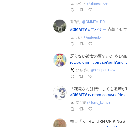
シゲト
@
shigeshiget
返信先:
@
DMMTV_PR
#
DMMTV
#
アバター
応募させて
ガボ
@
gaboruby
冴えない彼女の育てかた をDM
rcv.ixd.dmm.com/api/surl?urid
ひもぱん
@
himopan1234
「花織さんは転生しても喧嘩がした
#
DMMTV
tv.dmm.com/vod/deta
立ち寝
@
Terry_kome3
舞台『Ｋ -RETURN OF KING