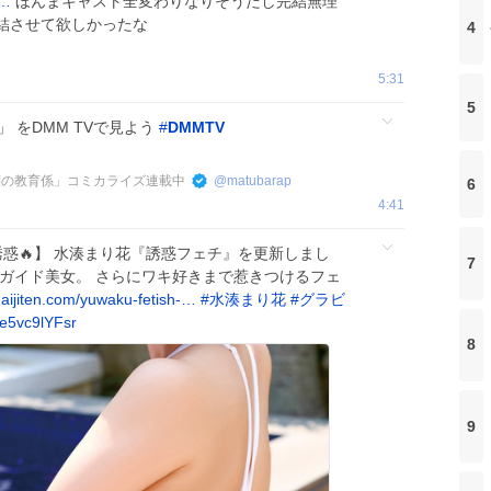
=…
ほんまキャスト全変わりなりそうだし完結無理
結させて欲しかったな
4
5:31
5
」 をDMM TVで見よう
#
DMMTV
王令嬢の教育係」コミカライズ連載中
@
matubarap
6
4:41
惑🔥】 水湊まり花『誘惑フェチ』を更新しまし
7
スガイド美女。 さらにワキ好きまで惹きつけるフェ
aijiten.com/yuwaku-fetish-…
#
水湊まり花
#
グラビ
/e5vc9lYFsr
8
9