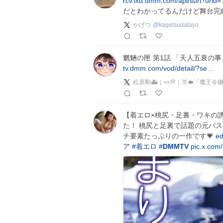
rcv.ixd.dmm.com/api/surl?urid
だとわかってるんだけど舞台完
かげつ
@
kagetsudatayo
魍魎の匣 第1話 「天人五衰の事
tv.dmm.com/vod/detail/?se…
松原剛🚑｜🍬💭｜🍑🐖「魔
【着エロ×桃尻・足裏・ワキの誘
た！ 桃尻と足裏で話題の元バ
チ要素たっぷりの一作です💗
ed
ア
#
着エロ
#
DMMTV
pic.x.com