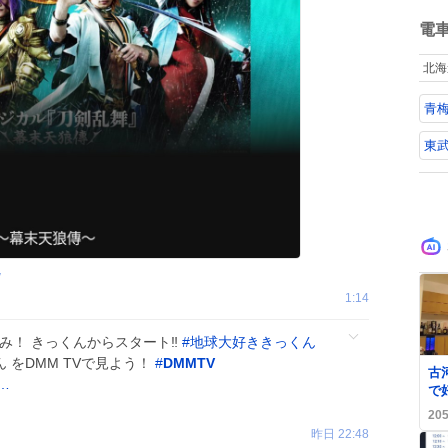
ね
数
電
北海
青梅
東
v
1:14
み！ きっくんからスタート‼️
#
地球大好ききっくん
 をDMM TVで見よう！
#
DMMTV
古
=…
で
利
20
歓
昨日 22:48