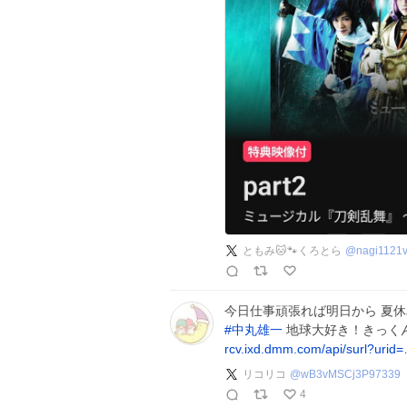
ともみ🐱🐾くろとら
@
nagi1121
今日仕事頑張れば明日から 夏休
#
中丸雄一
地球大好き！きっくん
rcv.ixd.dmm.com/api/surl?urid
リコリコ
@
wB3vMSCj3P97339
4