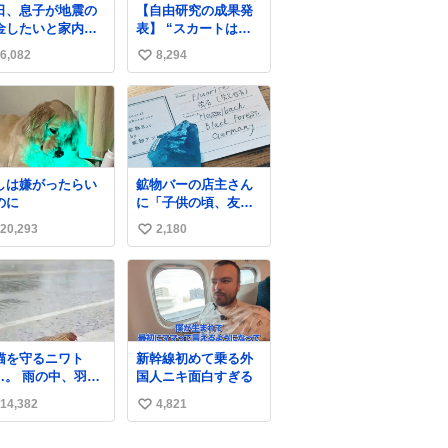
日、息子が地震の
【自由研究の成果発
とペットボトルが入
金したいと家内と
表】 “スカートは回
るの最高すぎる🥹 し
便局に行ったみた
転によって広がる
かもスマホ入れ独立
6,082
8,294
い
です。おもちゃと
が、岡澤恋によって
してるしファスナー
買う選択肢もあっ
270°までなら広がら
い
ない！地味に嬉しい
と思うけど、自分
ずに回転が可能なこ
やつ！！！
ね
貯めてた2万円を役
とが証明された！”
数
立てて欲しい、み
なも元気になって
しいと。家内も一
しは嫌がったらい
鉱物バーの店主さん
に募金したので、
のに
に「子供の頃、友人
分も何かできたら
の土産で青い石を貰
ぁと思いました。
20,293
2,180
い
って、それがすごく
気に入ってたのに、
い
いつかの引越しで無
ね
くしてしまった」と
数
いう話をしたら、
「お土産で買ってき
たくらいの価格感な
猫を守るニワト
新幹線初めて乗る外
ら、ドイツの黒い森
 雨の中、羽の
国人ニキ面白すぎる
のフローライトか
に子猫を入れて守
な…」と当たりつけ
14,382
4,821
い
姿に感動した！！
てもらった。確かに
は種族を超える！
い
こんな感じだった気