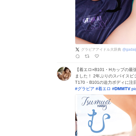
グラビアアイドル大辞典
@
gadaij
【着エロ×B101・Hカップの最強ボ
ました！ 2年ぶりのスパイスビ
T170・B101の迫力ボディに注
#
グラビア
#
着エロ
#
DMMTV
pi