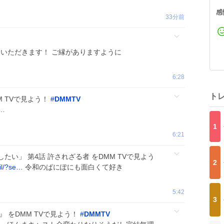
感
33分前
いただきます！ ご縁がありますように
6:28
ト
M TVで見よう！
#
DMMTV
=…
1
6:21
い」 第4話 許されざる者 をDMM TVで見よう
2
il/?se…
令和のぱにぽにも面白くて好き
5:42
3
S-』 をDMM TVで見よう！
#
DMMTV