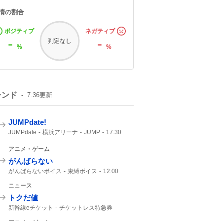
情の割合
ポジティブ
ネガティブ
-
-
判定なし
%
%
レンド
7:36
更新
JUMPdate!
JUMPdate
横浜アリーナ
JUMP
17:30
横浜
アニメ・ゲーム
がんばらない
がんばらないボイス
束縛ボイス
12:00
にじさんじ
ニュース
トクだ値
新幹線eチケット
チケットレス特急券
チケットレス
トクだ値14
週末パス