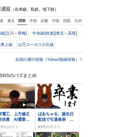
がする 凄い
ね
数
車遅延
（在来線、私鉄、地下鉄）
道
東北
関東
中部
近畿
中国
四国
九州
線[立川～青梅]
中央線(快速)[東京～高尾]
武東上線
山万ユーカリが丘線
全国の運行情報（Yahoo!路線情報）
SNSのバズまとめ
1:15
0
河電工、上方修正
ばあちゃる、誕生日
好決算 AI需要で
配信で引退発表 フ
益急伸にユーザー
ァンは「マジか…」
5
件のポスト
41
件のポスト
喜
と驚きと悲しみの声
が上がる