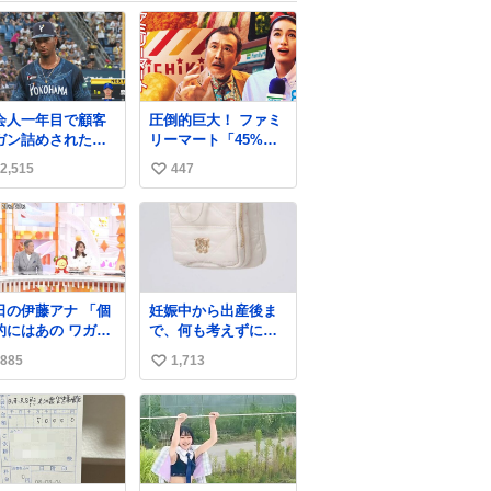
会人一年目で顧客
圧倒的巨大！ ファミ
ガン詰めされたワ
リーマート「45%増
みたいな顔してる
量作戦」には都市伝
2,515
447
い
説が隠されている、
のかもしれない。
い
web-
ね
mu.jp/news/79509/
数
の伊藤アナ 「個
妊娠中から出産後ま
的にはあの ワガマ
で、何も考えずにサ
なモモンガを是非
ッと持って行けるよ
885
1,713
い
平さんに成敗して
うなショルダーバッ
」 (手に刀を持
グが欲しいな〜と思
い
てモモ○ガを切る仕
っていたのだけど
ね
ニ
snidelでめちゃくち
数
ちいかわ
ゃピッタリなものを
見つけたので買っ
た！✨ スマホと小物