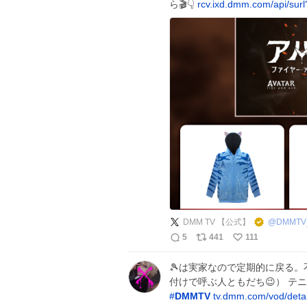
ら🎬️👇️
rcv.ixd.dmm.com/api/sur
DMM TV 【公式】
@
DMMTV
5
441
111
🎾は実家なので定期的に戻る
付けで呼ぶ人ともだち😉） テニスの
#
DMMTV
tv.dmm.com/vod/deta