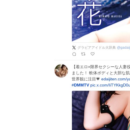
グラビアアイドル大辞典
@
gadaij
【着エロ×限界セクシーな人妻役
ました！ 軟体ボディと大胆な
世界観に注目💗
edaijiten.com/
#
DMMTV
pic.x.com/IiTYKkgD0