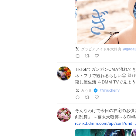
グラビアアイドル大辞典
@
gadaij
TikTokでガンガンCMが流れ
ネトフリで観れるらしい🤗 🐰ｲﾔｲﾔｲﾔ
殺し屋生活 をDMM TVで見よ
みう♉️
@
miucherry
そんなわけで今日の在宅のお供は幕末天
剣乱舞』 ～幕末天狼傳～をDM
rcv.ixd.dmm.com/api/surl?urid