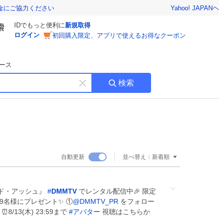
Yahoo! JAPAN
ヘ
金にご協力ください
IDでもっと便利に
新規取得
ログイン
初回購入限定、アプリで使えるお得なクーポン
ース
検索
キ
ー
ワ
ー
ド
を
消
自動更新
並べ替え：
新着順
す
ド・アッシュ』
#
DMMTV
でレンタル配信中🎉 限定
9名様にプレゼント✨ ①
@DMMTV_PR
をフォロー
/13(木) 23:59まで
#
アバター
視聴はこちらか