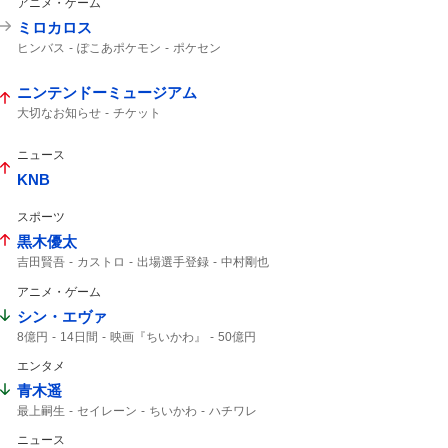
アニメ・ゲーム
トク割
えきねっと
JR東日本
JR東
ミロカロス
ヒンバス
ぽこあポケモン
ポケセン
ポケモン
ポケモンセンター
ニンテンドーミュージアム
大切なお知らせ
チケット
ニュース
KNB
スポーツ
黒木優太
吉田賢吾
カストロ
出場選手登録
中村剛也
アニメ・ゲーム
シン・エヴァ
8億円
14日間
映画『ちいかわ』
50億円
50億
映画ちいかわ
エンタメ
青木遥
最上嗣生
セイレーン
ちいかわ
ハチワレ
ニュース