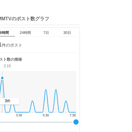
MMTVの
ポスト数グラフ
6時間
24時間
7日
30日
1
件のポスト
スト数の推移
2:15
3
件
3:30
5:30
7:30