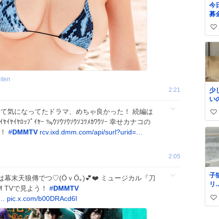
今
募
郵
い
い
か
い
た
ね
で
数
に
ん
iten
欲
2:21
少
緒
い
自
な
てきて気になってたドラマ、めちゃ良かった！ 続編は
い
ｲﾔﾛｯﾌﾟｲﾔｰ 🦦ｳｿｳｿｳｿｳｿｺﾂﾒｶﾜｳｿｰ 幸せカナコの
い
う！
#
DMMTV
rcv.ixd.dmm.com/api/surl?urid=…
ね
数
2:05
子
狼傳でつ♡⁠(⁠Ӧ⁠ｖ⁠Ӧ⁠｡⁠)💕❤️ ミュージカル『刀
リ...。
M TVで見よう！
#
DMMTV
中
=…
pic.x.com/b00DRAcd6I
い
る
愛
い