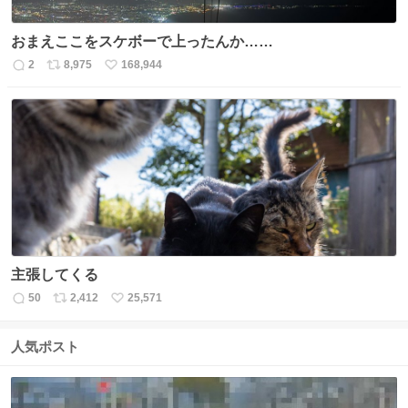
おまえここをスケボーで上ったんか……
2
8,975
168,944
返
リ
い
信
ポ
い
数
ス
ね
ト
数
数
主張してくる
50
2,412
25,571
返
リ
い
信
ポ
い
数
ス
ね
人気ポスト
ト
数
数