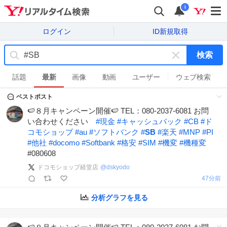
i
ログイン
ID新規取得
検索
キ
ー
話題
最新
画像
動画
ユーザー
ウェブ検索
ワ
ベストポスト
ー
ド
🍉８月キャンペーン開催🍉 TEL：080-2037-6081 お問
を
い合わせください
#
現金
#
キャッシュバック
#
CB
#
ド
消
コモショップ
#
au
#
ソフトバンク
#
SB
#
楽天
#
MNP
#
PI
す
#
他社
#
docomo
#
Softbank
#
格安
#
SIM
#
機変
#
機種変
#080608
ドコモショップ経堂店
@
dskyodo
47分前
分析グラフを見る