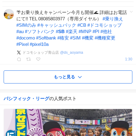
🌴お乗り換えキャンペーン今月も開催🌊 詳細はお電話
にて!! TEL 08085803977（専用ダイヤル）
#
乗り換え
#
SIMのみ
#
キャッシュバック
#
CB
#
ドコモショップ
#
au
#
ソフトバンク
#
SB
#
楽天
#
MNP
#
PI
#
他社
#
docomo
#
Softbank
#
格安
#
SIM
#
機変
#
機種変更
#
Pixel
#
pixel10a
ドコモショップ青山店
@
ds_aoyama
1:30
もっと見る
パシフィック・リーグ
の人気ポスト