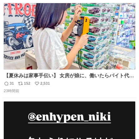
数
ス
ね
ト
数
数
【夏休みは家事手伝い】 女房が娘に、働いたらバイト代も
らえば？と言ったら、娘は、いらない、と言って黙々と働
31
152
2,531
返
リ
い
いてくれました。 あとでソフトクリーム買ってやろうと思
23時間前
信
ポ
い
いました。
数
ス
ね
ト
数
数