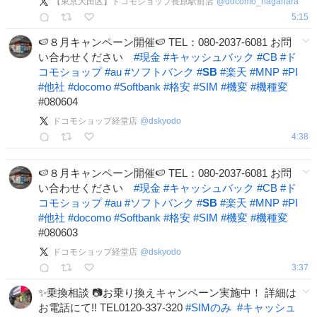
【東京大田区】ドコモショップ長原駅前店
@
docomo_nagahara
5:15
🍉８月キャンペーン開催🍉 TEL：080-2037-6081 お問
い合わせください
#
現金
#
キャッシュバック
#
CB
#
ド
コモショップ
#
au
#
ソフトバンク
#
SB
#
楽天
#
MNP
#
PI
#
他社
#
docomo
#
Softbank
#
格安
#
SIM
#
機変
#
機種変
#080604
ドコモショップ経堂店
@
dskyodo
4:38
🍉８月キャンペーン開催🍉 TEL：080-2037-6081 お問
い合わせください
#
現金
#
キャッシュバック
#
CB
#
ド
コモショップ
#
au
#
ソフトバンク
#
SB
#
楽天
#
MNP
#
PI
#
他社
#
docomo
#
Softbank
#
格安
#
SIM
#
機変
#
機種変
#080603
ドコモショップ経堂店
@
dskyodo
3:37
✨乗換相談 📷お乗り換えキャンペーン実施中！ 詳細は
お電話にて!! TEL0120-337-320
#
SIMのみ
#
キャッシュ