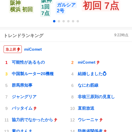
阪神
阪神
初回 7点
ガルシア
1回
横浜 初回
2号
7点
トレンドランキング
9:22
時点
miComet
可能性があるもの
miComet
中国製ルーター20機種
結婚しました💍
群馬県知事
なにわ筋線
ジャングリア
非核三原則の見直し
バッタイム
直前放送
協力的でなかったから
ウレーニャ
素のまんま
防衛省関係者