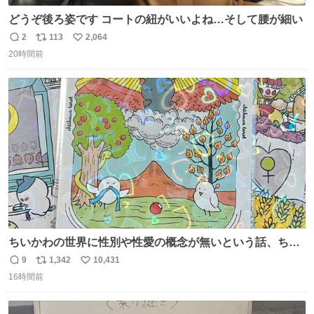
どうぞ後ろ姿です コートの紐がいいよね…そして腰が細い
2
113
2,064
返
リ
い
20時間前
信
ポ
い
数
ス
ね
ト
数
数
ちいかわの世界に性別や性愛の概念が無いという話、ちい
かわタロットでも恋人・女帝・女教皇あたりは性別を意識
9
1,342
10,431
返
リ
い
させないように描かれてるんだよね。かなり徹底している
16時間前
信
ポ
い
印象。
数
ス
ね
ト
数