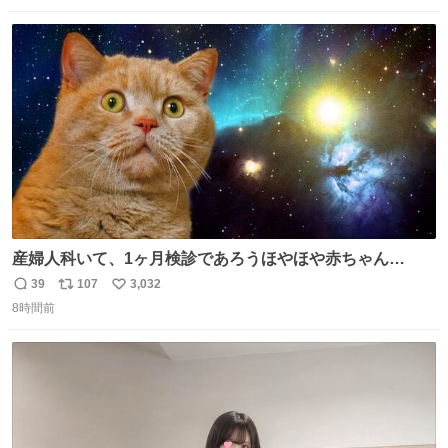
先生とちょびが怖い思いをしないでいいようにしようと思
数
ス
ね
う！
ト
数
数
産婦人科いて、1ヶ月検診であろうほやほや赤ちゃん👩‍🍼
と推定2,3歳の女の子👧🏻をワンオペで連れてるママがいる
39
107
3,032
返
リ
い
のだけども 女の子ずっとママの側から離れない…⁉️ 手を繋
8時間前
信
ポ
い
がなくてもうろちょろしないしママが歩いたらピクミンみ
数
ス
ね
たいにﾄﾃﾄﾃついてってるし逃走しないし脱走しないし逃げ
ト
数
数
ないし走ら文字数