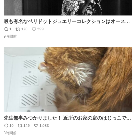
最も有名なペリドットジュエリーコレクションはオースト
リア大公妃イザベラが所有していたもの。一時期キッチン
1
120
599
返
リ
い
ペーパーに包んで保管されていたことに衝撃💥を受けた。
9時間前
信
ポ
い
数
ス
ね
ト
数
数
先生無事みつかりました！ 近所のお家の庭のはじっこでう
ずくまってました💦 拡散してくれたり探してくれたみなさ
10
149
1,083
返
リ
い
ん本当にありがとございます！ 飛び出し防止柵を増やして
3時間前
信
ポ
い