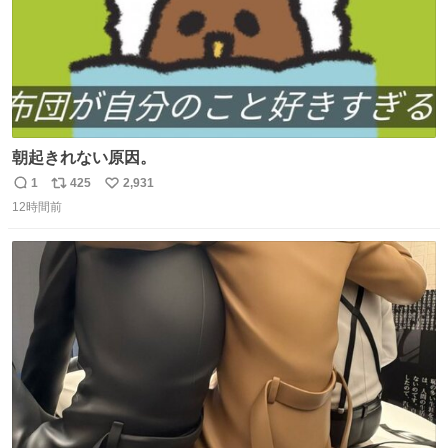
朝起きれない原因。
1
425
2,931
返
リ
い
12時間前
信
ポ
い
数
ス
ね
ト
数
数