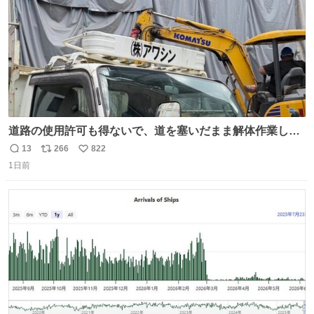
道路の使用許可も得ないで、道を塞いだまま解体作業して
る。 写真を撮ろうとしたら「勝手に写真撮るな馬鹿野郎」
13
266
822
返
リ
い
と罵倒されるなど。
1日前
信
ポ
い
数
ス
ね
ト
数
数