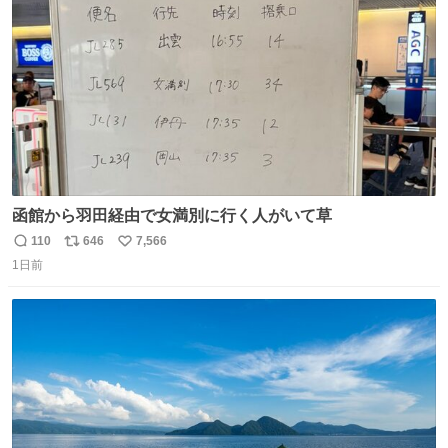
数
函館から羽田経由で女満別に行く人がいて草
110
646
7,566
返
リ
い
1日前
信
ポ
い
数
ス
ね
ト
数
数