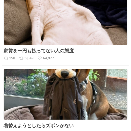
家賃を一円も払ってない人の態度
150
5,049
64,977
返
リ
い
信
ポ
い
数
ス
ね
ト
数
数
着替えようとしたらズボンがない