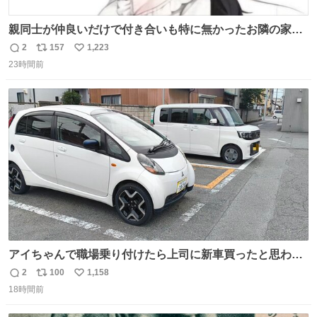
親同士が仲良いだけで付き合いも特に無かったお隣の家に
自分とこの親が外せない用事があるからと半ば強制的に預
2
157
1,223
返
リ
い
けられて空き部屋が無いからたまに見かけるけどロクに会
23時間前
信
ポ
い
話したことも無い一人娘と同じ部屋で寝るように言われ恐
数
ス
ね
る恐る部屋の扉を開けた先にこの光景が待ってた時の少年
ト
数
数
の反応を答えよ
アイちゃんで職場乗り付けたら上司に新車買ったと思われ
たの嬉しすぎる。 20年落ちの車もやりようによっては新車
2
100
1,158
返
リ
い
っぽく見えるってことよ。 令和の車の横に並べても違和感
18時間前
信
ポ
い
ない平成18年式です。
数
ス
ね