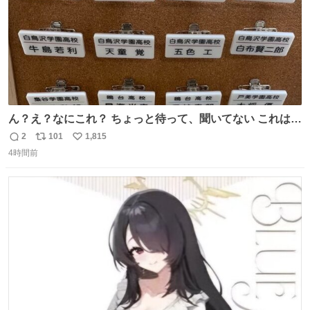
ん？え？なにこれ？ ちょっと待って、聞いてない これは販
売されているのもですか？
2
101
1,815
返
リ
い
4時間前
信
ポ
い
数
ス
ね
ト
数
数