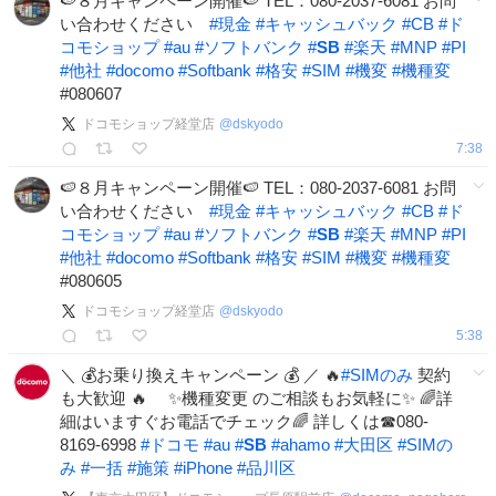
🍉８月キャンペーン開催🍉 TEL：080-2037-6081 お問
い合わせください
#
現金
#
キャッシュバック
#
CB
#
ド
コモショップ
#
au
#
ソフトバンク
#
SB
#
楽天
#
MNP
#
PI
#
他社
#
docomo
#
Softbank
#
格安
#
SIM
#
機変
#
機種変
#080607
ドコモショップ経堂店
@
dskyodo
7:38
🍉８月キャンペーン開催🍉 TEL：080-2037-6081 お問
い合わせください
#
現金
#
キャッシュバック
#
CB
#
ド
コモショップ
#
au
#
ソフトバンク
#
SB
#
楽天
#
MNP
#
PI
#
他社
#
docomo
#
Softbank
#
格安
#
SIM
#
機変
#
機種変
#080605
ドコモショップ経堂店
@
dskyodo
5:38
＼ 💰お乗り換えキャンペーン 💰 ／ 🔥
#
SIMのみ
契約
も大歓迎 🔥 ✨機種変更 のご相談もお気軽に✨ 🌈詳
細はいますぐお電話でチェック🌈 詳しくは☎080-
8169-6998
#
ドコモ
#
au
#
SB
#
ahamo
#
大田区
#
SIMの
み
#
一括
#
施策
#
iPhone
#
品川区