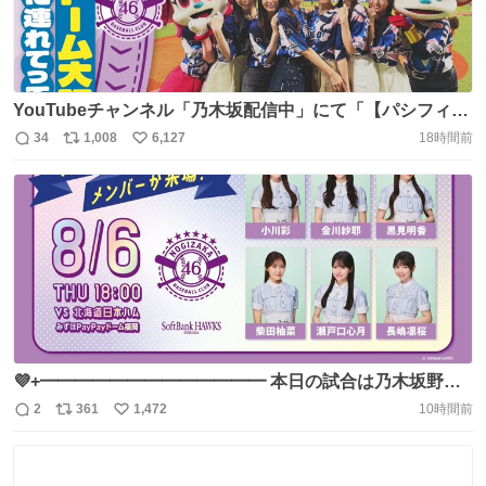
YouTubeチャンネル「乃木坂配信中」にて「【パシフィッ
ク・リーグに連れてって！】 #乃木坂野球部 が京セラドー
34
1,008
6,127
18時間前
返
リ
い
ム大阪にいってみた！【黒見の声出し】」を公開しました
信
ポ
い
⚾ スタメンアナウンスやセレモニアルピッチの裏側をお届
数
ス
ね
け📸 ぜひご覧ください🏟️ https://t.co/fnnbBLs0V3 #乃木
ト
数
数
坂46 https://t.co/iEltJy7Om0
💜+━━━━━━━━━━━━━ 本日の試合は乃木坂野球
部が来場 ━━━━━━━━━━━━━+💜 「パシフィッ
2
361
1,472
10時間前
返
リ
い
ク・リーグに連れてって」 を試合前に生パフォーマンス🎤
信
ポ
い
試合中もイニング間などに登場予定です🤟🏻 #乃木坂野球
数
ス
ね
部 #みずほPayPayドーム https://t.co/x2ZYHZi1tS