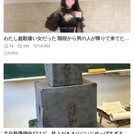
わたし超勘違い女だった 階段から男の人が降りて来てたん
だけど この格好の女が立ってたら一回は足が止まるでし
74
195
10,922
返
リ
い
ょ？普通。降りてきたのは仕事帰りっぽい男の人で、足取
22時間前
信
ポ
い
り重そうに歩いてて見るからに異変を感じたんだけど
数
ス
ね
ト
数
数
文化祭準備中だけど、机上があまりにいじめっぽすぎる