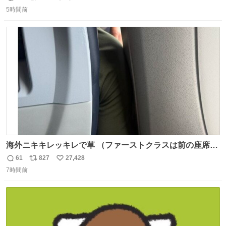
返
リ
い
5時間前
信
ポ
い
数
ス
ね
ト
数
数
海外ニキキレッキレで草 （ファーストクラスは前の座席で
あるため）
61
827
27,428
返
リ
い
7時間前
信
ポ
い
数
ス
ね
ト
数
数