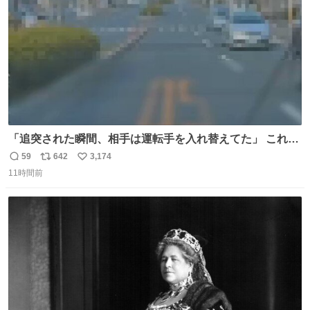
「追突された瞬間、相手は運転手を入れ替えてた」 これ実
話。 しかも後で無免許と判明。 ドラレコ無かったら完全に
59
642
3,174
返
リ
い
やられてた案件。 #追突 #替え玉 #無免許運転
11時間前
信
ポ
い
数
ス
ね
ト
数
数