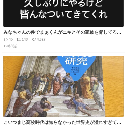
みなちゃんの件でまぁくんがニキとその家族を脅してるけ
ど絶対間違えてる。 悪いのは誹謗中傷した人達でしょ。こ
45
143
4,327
返
リ
い
んなのみなちゃん望んでないし曲がった正義すぎる
12時間前
信
ポ
い
数
ス
ね
ト
数
数
こいつまじ高校時代は知らなかった世界史が溢れすぎてて