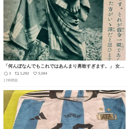
ト
数
数
「何んぼなんでもこれではあんまり勇敢すぎます。」 女性
の立ち振る舞い指南コーナーで、大股を「下品」や「はし
3
1,292
5,584
返
リ
い
たない」という言葉を使わず「勇敢すぎます」と洒落っ気
17時間前
信
ポ
い
たっぷりにたしなめる当時の言葉選びよ 勇敢すぎます、使
数
ス
ね
っていきたい… （昭和4年婦人倶楽部新年号より）
ト
数
数