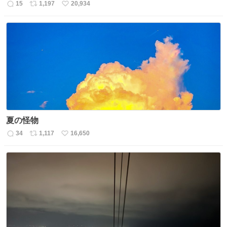
15
1,197
20,934
返
リ
い
信
ポ
い
数
ス
ね
ト
数
数
夏の怪物
34
1,117
16,650
返
リ
い
信
ポ
い
数
ス
ね
ト
数
数