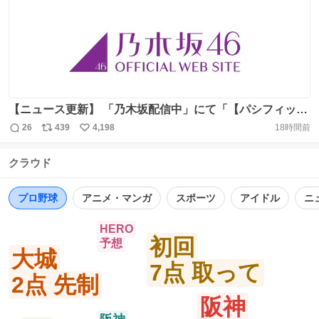
ト
数
数
【ニュース更新】 「乃木坂配信中」にて「【パシフィッ
ク・リーグに連れてって！】乃木坂野球部が京セラドーム
26
439
4,198
18時間前
返
リ
い
大阪にいってみた！【黒見の声出し】」を公開！
信
ポ
い
https://t.co/Rz4PVWRZaf https://t.co/JUne8h4wuQ
クラウド
数
ス
ね
ト
数
数
プロ野球
アニメ・マンガ
スポーツ
アイドル
ニ
HERO
初回
予想
大城
7点 取って
2点 先制
阪神