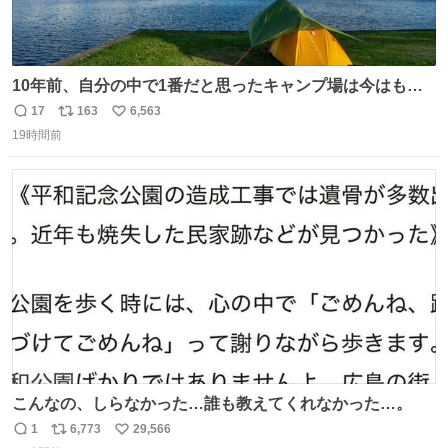
10年前、自分の中で1番だと思ったキャンプ場は今はもう
ない
17
163
6,563
返
リ
い
19時間前
信
ポ
い
数
ス
ね
ト
数
数
こんなの、しらなかった…誰も教えてくれなかった…。
1
6,773
29,566
返
リ
い