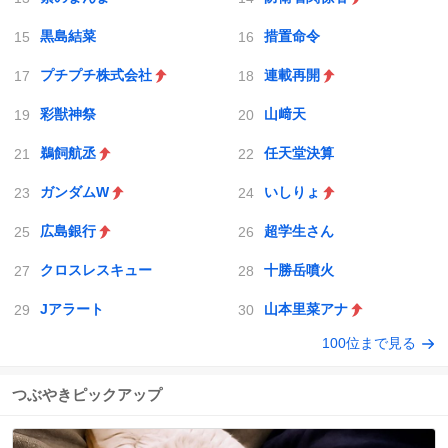
黒島結菜
措置命令
プチプチ株式会社
連載再開
彩獣神祭
山﨑天
鵜飼航丞
任天堂決算
ガンダムW
いしりょ
広島銀行
超学生さん
クロスレスキュー
十勝岳噴火
Jアラート
山本里菜アナ
100位まで見る
つぶやきピックアップ