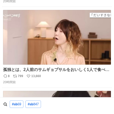
20時間前
信
ポ
い
数
ス
ね
ト
数
数
孤独とは、2人前のサムギョプサルをおいしく1人で食べる
ことである←好きすぎる
8
799
13,660
返
リ
い
20時間前
信
ポ
い
数
ス
ね
ト
数
数
#sb
69
#sb
847