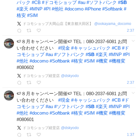
バック
#
CB
#
ドコモショップ
#
au
#
ソフトバンク
#
SB
#
楽天
#
MNP
#
PI
#
他社
#
docomo
#
iPhone
#
Softbank
#
格安
#
SIM
ドコモショップ大岡山店【東京都大田区】
@
ookayama_docomo
2:37
🍉８月キャンペーン開催🍉 TEL：080-2037-6081 お問
い合わせください
#
現金
#
キャッシュバック
#
CB
#
ド
コモショップ
#
au
#
ソフトバンク
#
SB
#
楽天
#
MNP
#
PI
#
他社
#
docomo
#
Softbank
#
格安
#
SIM
#
機変
#
機種変
#080602
ドコモショップ経堂店
@
dskyodo
2:37
🍉８月キャンペーン開催🍉 TEL：080-2037-6081 お問
い合わせください
#
現金
#
キャッシュバック
#
CB
#
ド
コモショップ
#
au
#
ソフトバンク
#
SB
#
楽天
#
MNP
#
PI
#
他社
#
docomo
#
Softbank
#
格安
#
SIM
#
機変
#
機種変
#080601
ドコモショップ経堂店
@
dskyodo
1:37