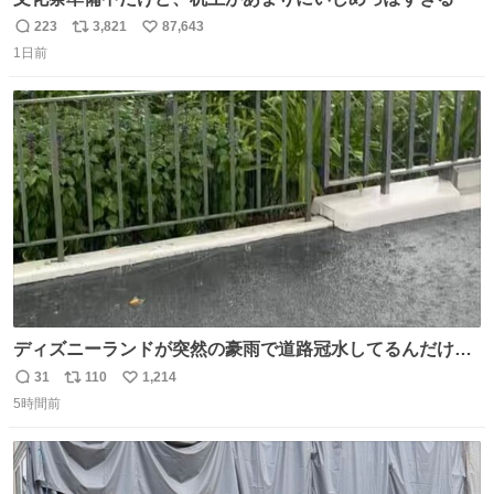
223
3,821
87,643
返
リ
い
1日前
信
ポ
い
数
ス
ね
ト
数
数
ディズニーランドが突然の豪雨で道路冠水してるんだけど
☔️ この雨で今年初のミッションクールダウン中止。幾ら何
31
110
1,214
返
リ
い
でもやばすぎだろ...
5時間前
信
ポ
い
数
ス
ね
ト
数
数