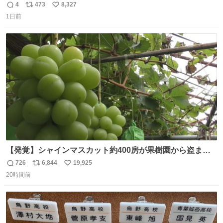
𝑩𝑰𝑮 𝑳𝑶𝑽𝑬＿＿
4
473
8,327
返
リ
い
1日前
信
ポ
い
数
ス
ね
ト
数
数
【発覚】シャインマスカット約400房が果樹園から盗まれ
る 栃木・佐野市 news.livedoor.com/article/detail… 被害
726
6,844
19,925
返
リ
い
に遭った果樹園には防犯カメラなどはなく、シャインマス
20時間前
信
ポ
い
カットが盗まれた木には刃物などで切られた跡が。市内で
数
ス
ね
今年に入って同様の被害は確認されておらず、警察はパト
ト
数
数
ロールを強化する。