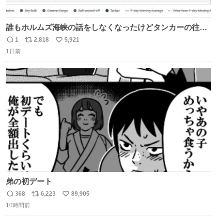
誰もホルムズ海峡の話をしなくなったけどタンカーの往来
は消滅したままですねと
1
2,818
5,921
返
リ
い
1日前
信
ポ
い
数
ス
ね
ト
数
数
弟の初デート
368
6,223
89,905
返
リ
い
10時間前
信
ポ
い