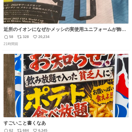
近所のイオンになぜかメッシの実使用ユニフォームが飾っ
てあっておもろい
58
328
20,234
返
リ
い
21時間前
信
ポ
い
数
ス
ね
ト
数
数
すごいこと書くなあ
62
684
6,345