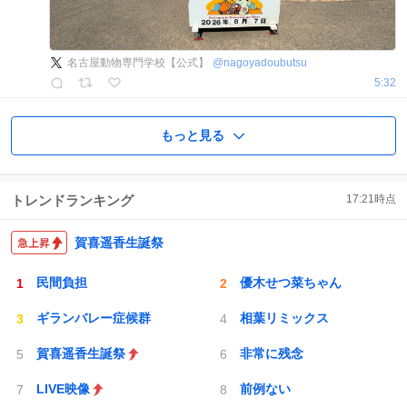
名古屋動物専門学校【公式】
@
nagoyadoubutsu
5:32
もっと見る
トレンドランキング
17:21
時点
賀喜遥香生誕祭
民間負担
優木せつ菜ちゃん
ギランバレー症候群
相葉リミックス
賀喜遥香生誕祭
非常に残念
LIVE映像
前例ない