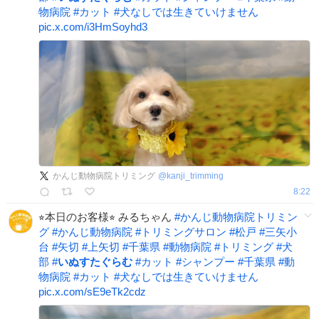
物病院
#
カット
#
犬なしでは生きていけません
pic.x.com/i3HmSoyhd3
かんじ動物病院トリミング
@
kanji_trimming
8:22
⭐︎本日のお客様⭐︎ みるちゃん
#
かんじ動物病院トリミン
グ
#
かんじ動物病院
#
トリミングサロン
#
松戸
#
三矢小
台
#
矢切
#
上矢切
#
千葉県
#
動物病院
#
トリミング
#
犬
部
#
いぬすたぐらむ
#
カット
#
シャンプー
#
千葉県
#
動
物病院
#
カット
#
犬なしでは生きていけません
pic.x.com/sE9eTk2cdz