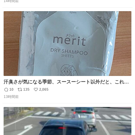
14時間前
信
ポ
い
数
ス
ね
ト
数
数
汗臭さが気になる季節、スースーシート以外だと、これが
とにかくスッキリする。2年くらい前に #生活は踊る で紹
10
135
2,065
返
リ
い
介したやつ。おじさんにもおばさんにもオススメだ。ドラ
13時間前
信
ポ
い
ストに売ってるぞ。ドライシャンプーって書いてあるけど
数
ス
ね
汗拭きシートみたいなもの。耳裏襟足首筋がんがん拭いて
ト
数
数
汗臭不安を解消。