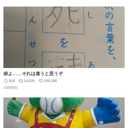
数
ス
ね
ト
数
数
娘よ……それは違うと思うぞ
819
14,535
155,168
返
リ
い
16時間前
信
ポ
い
数
ス
ね
ト
数
数