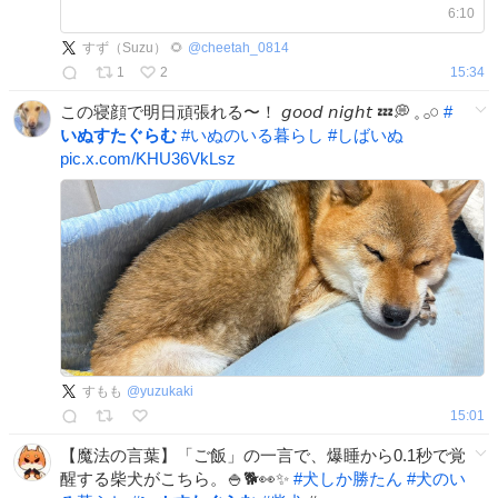
6:10
すず（Suzu） 🌻
@
cheetah_0814
1
2
15:34
この寝顔で明日頑張れる〜！ 𝘨𝘰𝘰𝘥 𝘯𝘪𝘨𝘩𝘵 💤💭 𓈒 𓂂𓏸
#
いぬすたぐらむ
#
いぬのいる暮らし
#
しばいぬ
pic.x.com/KHU36VkLsz
すもも
@
yuzukaki
15:01
【魔法の言葉】「ご飯」の一言で、爆睡から0.1秒で覚
醒する柴犬がこちら。🍚🐕👀✨
#
犬しか勝たん
#
犬のい