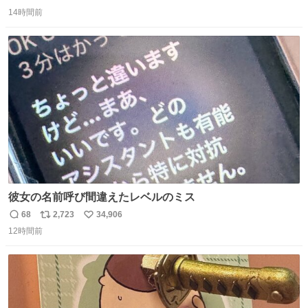
返
リ
い
14時間前
信
ポ
い
数
ス
ね
ト
数
数
彼女の名前呼び間違えたレベルのミス
68
2,723
34,906
返
リ
い
12時間前
信
ポ
い
数
ス
ね
ト
数
数