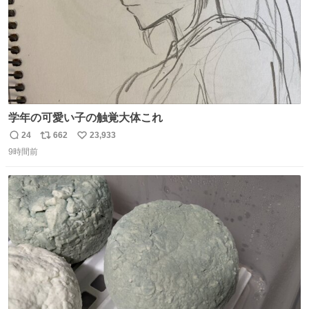
学年の可愛い子の触覚大体これ
24
662
23,933
返
リ
い
9時間前
信
ポ
い
数
ス
ね
ト
数
数