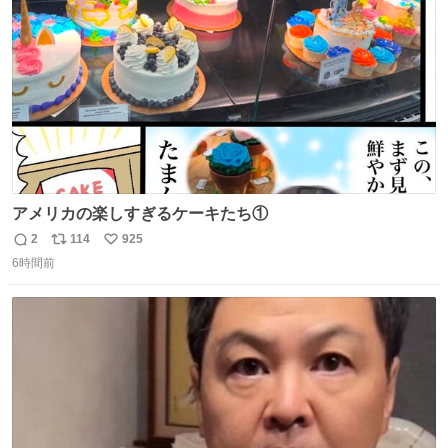
数
アメリカの楽しすぎるケーキたち①
2
114
925
返
リ
い
6時間前
信
ポ
い
数
ス
ね
ト
数
数