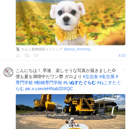
かんじ動物病院トリミング
@
kanji_trimming
8:20
こんにちは！ 早速、楽しそうな写真が届きました🌻
僕も夏を満喫中だワン😎 ガロより
#
立志舎
#
名古屋
#
専門学校
#
動物専門学校
#
いぬすたぐらむ
#
ねこすたぐ
らむ
pic.x.com/eHNab2DXQC