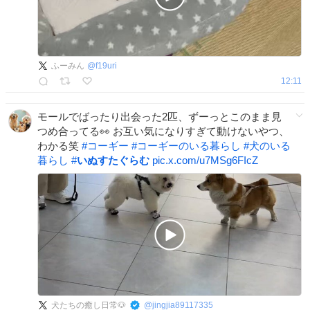
ふーみん
@
f19uri
12:11
モールでばったり出会った2匹、ずーっとこのまま見
つめ合ってる👀 お互い気になりすぎて動けないやつ、
わかる笑
#
コーギー
#
コーギーのいる暮らし
#
犬のいる
暮らし
#
いぬすたぐらむ
pic.x.com/u7MSg6FIcZ
犬たちの癒し日常🐶
@
jingjia89117335