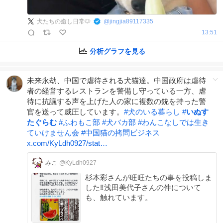
犬たちの癒し日常🐶
@
jingjia89117335
13:51
分析グラフを見る
未来永劫、中国で虐待される犬猫達。中国政府は虐待
者の経営するレストランを警備し守っている一方、虐
待に抗議する声を上げた人の家に複数の銃を持った警
官を送って威圧しています。
#
犬のいる暮らし
#
いぬす
たぐらむ
#
ふわもこ部
#
犬バカ部
#
わんこなしでは生き
ていけません会
#
中国猫の拷問ビジネス
x.com/KyLdh0927/stat…
みこ
@KyLdh0927
杉本彩さんが旺旺たちの事を投稿しま
した‼️浅田美代子さんの件について
も、触れています。