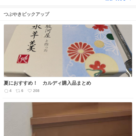
つぶやきピックアップ
夏におすすめ！ カルディ購入品まとめ
4
6
208
返
リ
い
信
ポ
い
数
ス
ね
ト
数
数