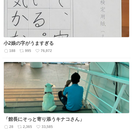
数
小2娘の字がうますぎる
188
995
76,972
返
リ
い
信
ポ
い
数
ス
ね
ト
数
数
「館長にそっと寄り添うキナコさん」
28
2,365
33,585
返
リ
い