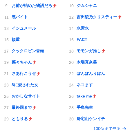
お前が始めた物語だろ
ジムシャニ
裏バイト
吉田綾乃クリスティー
イシュメール
水素水
頼重
FACT
クックロビン音頭
モモンガ推し
菜々ちゃん
木場真奈美
さあ行こうぜ
ぼんぼんりぼん
8に愛された女
ネコます
おかしなサイト
take me
最終回まで
手島先生
ともりる
帰宅山ケンイチ
100位まで見る