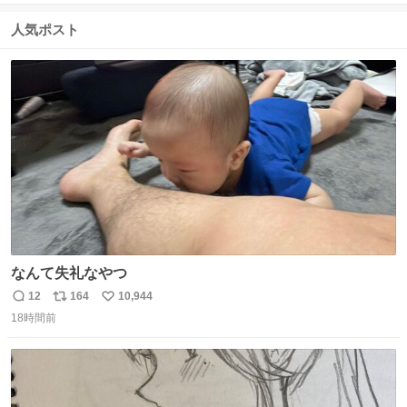
信
ポ
い
数
ス
ね
人気ポスト
ト
数
数
なんて失礼なやつ
12
164
10,944
返
リ
い
18時間前
信
ポ
い
数
ス
ね
ト
数
数