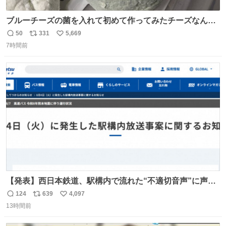
ブルーチーズの菌を入れて初めて作ってみたチーズなんだ
けど 本能でちょっとヤバいと思っちゃう見た目だな
50
331
5,669
返
リ
い
7時間前
信
ポ
い
数
ス
ね
ト
数
数
【発表】西日本鉄道、駅構内で流れた“不適切音声”に声明
「被害届も検討」 news.livedoor.com/article/detail… 4日
124
639
4,097
返
リ
い
に西鉄福岡（天神）駅および薬院駅で発生した駅構内放送
13時間前
信
ポ
い
事案について声明を公表した。「第三者によって駅構内放
数
ス
ね