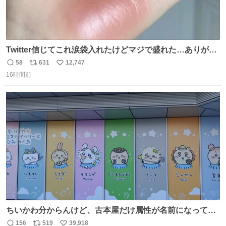
Twitter信じてこれ涙袋入れたけどマジで盛れた…ありがと
う…
58
631
12,747
返
リ
い
16時間前
信
ポ
い
数
ス
ね
ト
数
数
ちいかわ分からんけど、古本屋だけ属性が名前になってる
のはどういうこと？
156
519
39,918