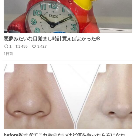
悪夢みたいな目覚まし時計買えばよかった⚾
1
455
3,427
返
リ
い
1日前
信
ポ
い
数
ス
ね
ト
数
数
before私すぎてこれやりたいけど何をやったら右になれる