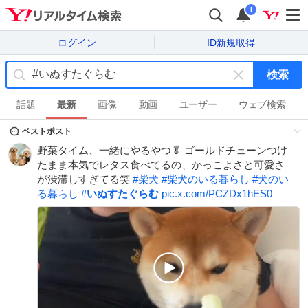
i
ログイン
ID新規取得
検索
キ
ー
話題
最新
画像
動画
ユーザー
ウェブ検索
ワ
ベストポスト
ー
ド
野菜タイム、一緒にやるやつ🥬 ゴールドチェーンつけ
を
たまま本気でレタス食べてるの、かっこよさと可愛さ
消
が渋滞しすぎてる笑
#
柴犬
#
柴犬のいる暮らし
#
犬のい
す
る暮らし
#
いぬすたぐらむ
pic.x.com/PCZDx1hES0