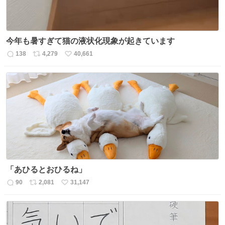
今年も暑すぎて猫の液状化現象が起きています
138
4,279
40,661
返
リ
い
信
ポ
い
数
ス
ね
ト
数
数
「あひるとおひるね」
90
2,081
31,147
返
リ
い
信
ポ
い
数
ス
ね
ト
数