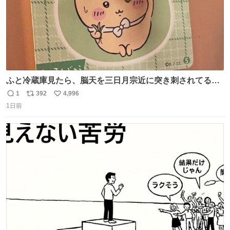
ふと冷蔵庫見たら、脳天を三日月宗近に突き刺されてるく
りまんじゅうパイセンが
1
392
4,996
返
リ
い
1日前
信
ポ
い
数
ス
ね
ト
数
数