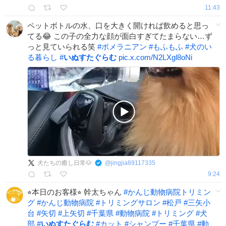
11:43
ペットボトルの水、口を大きく開ければ飲めると思っ
てる😂 この子の全力な顔が面白すぎてたまらない…ず
っと見ていられる笑
#
ポメラニアン
#
もふもふ
#
犬のい
る暮らし
#
いぬすたぐらむ
pic.x.com/N2LXgl8oNi
犬たちの癒し日常🐶
@
jingjia89117335
9:24
⭐︎本日のお客様⭐︎ 幹太ちゃん
#
かんじ動物病院トリミン
グ
#
かんじ動物病院
#
トリミングサロン
#
松戸
#
三矢小
台
#
矢切
#
上矢切
#
千葉県
#
動物病院
#
トリミング
#
犬
部
#
いぬすたぐらむ
#
カット
#
シャンプー
#
千葉県
#
動