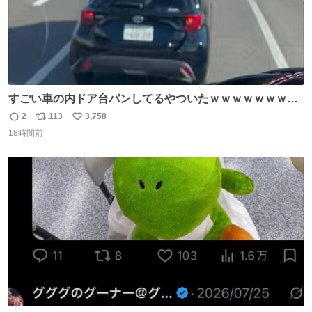
すごい車の内ドア台パンしてるやついたｗｗｗｗｗｗｗｗ
ｗｗｗｗｗｗ
2
113
3,758
返
リ
い
18時間前
信
ポ
い
数
ス
ね
ト
数
数