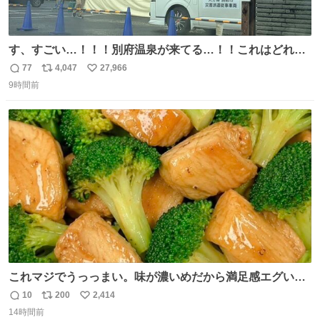
す、すごい…！！！別府温泉が来てる…！！これはどれぐ
らい待つんだろう…
77
4,047
27,966
返
リ
い
9時間前
信
ポ
い
数
ス
ね
ト
数
数
これマジでうっっまい。味が濃いめだから満足感エグいし
1週間で3キロ痩せた😭
10
200
2,414
返
リ
い
14時間前
信
ポ
い