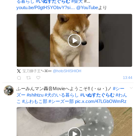
る暮らし
#
いぬすたぐらむ
#
柴犬
#...
youtu.be/P0gtHSYObvY?si…
@YouTube
より
宝刀獅子王🐾👾💤
@
hotoSHISHIOH
13:44
ふーみんマン轟音Movieへようこそ‼️ (・ω・)ノ
#
シー
ズー
#
shihtzu
#
犬のいる暮らし
#
いぬすたぐらむ
#
わん
こ
#
ふわもこ部
#
シーズー部
pic.x.com/47LGbOWmRz