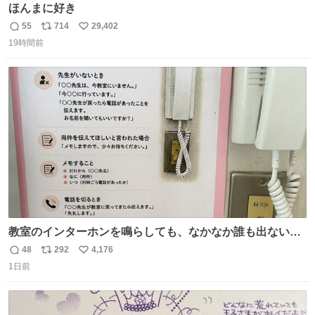
ほんまに好き
55
714
29,402
返
リ
い
19時間前
信
ポ
い
数
ス
ね
ト
数
数
教室のインターホンを鳴らしても、なかなか誰も出ないこ
とがあります…。 もしかすると「電話の出方」に困ってい
48
292
4,176
返
リ
い
るのかもしれません。 そこで「何を話せばいいか」が見え
1日前
信
ポ
い
る手引きを用意して、安心して電話に出られるようにしま
数
ス
ね
す。 インターホンの応対も大切なコミュニケーションの学
ト
数