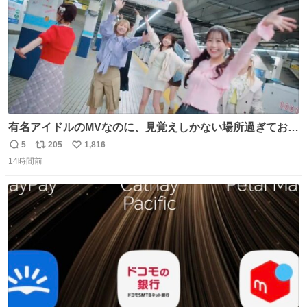
有名アイドルのMVなのに、見覚えしかない場所過ぎておも
ろいな
5
205
1,816
返
リ
い
14時間前
信
ポ
い
数
ス
ね
ト
数
数