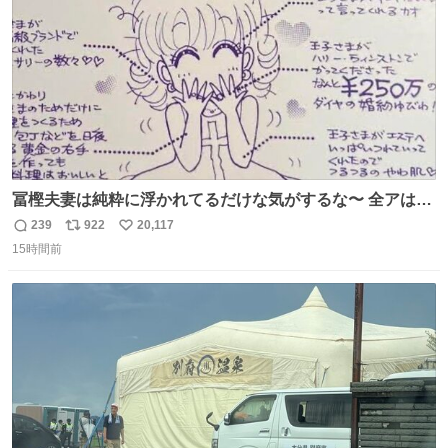
数
びです。
冨樫夫妻は純粋に浮かれてるだけな気がするな〜 全アはこ
こに自分の市場価値的なものを上乗せするので、 すっぴん
239
922
20,117
返
リ
い
＆寝起きのボサボサ頭でも「今日も可愛いね」が止まらな
15時間前
信
ポ
い
い。放っておくと永遠に髪撫でてきて作業進まない()
数
ス
ね
156cm40kg、年中日焼け止めとお友達の私より綺麗な手や
ト
数
数
めてもろて とか言う