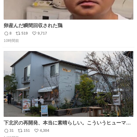
卵産んだ瞬間回収された鶏
8
519
9,717
返
リ
い
10時間前
信
ポ
い
数
ス
ね
ト
数
数
下北沢の再開発、本当に素晴らしい。こういうヒューマン
スケールの開発がいいんだよ。
31
151
4,304
返
リ
い