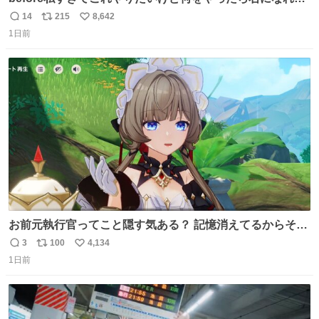
の
14
215
8,642
返
リ
い
1日前
信
ポ
い
数
ス
ね
ト
数
数
お前元執行官ってこと隠す気ある？ 記憶消えてるからそん
な考えに至らないだろうけどさ…
3
100
4,134
返
リ
い
1日前
信
ポ
い
数
ス
ね
ト
数
数