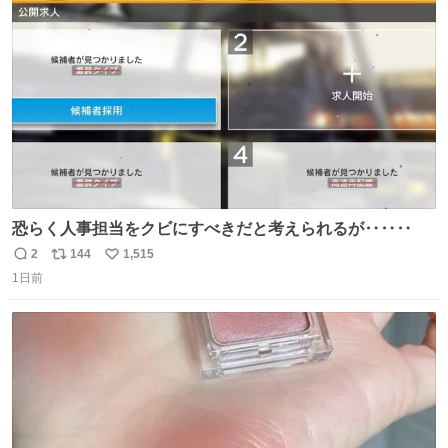
送設備に外部から不正に音声が流された可能性も含めて確
ト
数
数
認を実施」と説明した。
恐らく人事担当をクビにすべきだと考えられるが‥‥‥
2
144
1,515
返
リ
い
1日前
信
ポ
い
数
ス
ね
ト
数
数