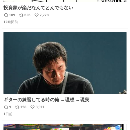
投資家が楽だなんてとんでもない
109
626
7,278
返
リ
い
17時間前
信
ポ
い
数
ス
ね
ト
数
数
ギターの練習してる時の俺 ←理想 →現実
9
158
3,911
返
リ
い
1日前
信
ポ
い
数
ス
ね
ト
数