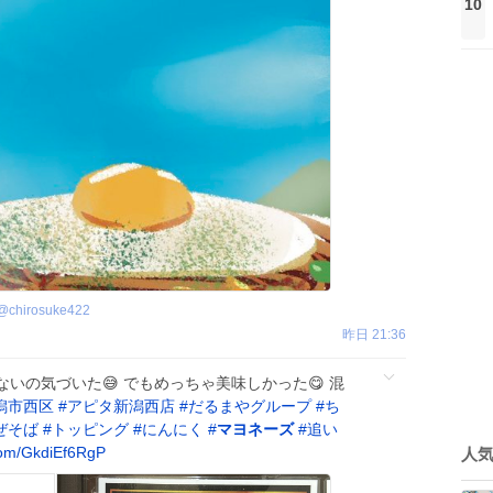
10
@
chirosuke422
昨日 21:36
いの気づいた😅 でもめっちゃ美味しかった😋 混
潟市西区
#
アピタ新潟西店
#
だるまやグループ
#
ち
ぜそば
#
トッピング
#
にんにく
#
マヨネーズ
#
追い
com/GkdiEf6RgP
人