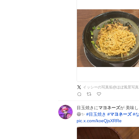
イッシーの写真垢@ほぼ風景写真
目玉焼きに
マヨネーズ
が 美味
😆✨
#
目玉焼き
#
マヨネーズ
#
pic.x.com/koeQjsXRRe