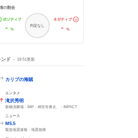
情の割合
ポジティブ
ネガティブ
-
-
判定なし
%
%
レンド
19:51
更新
カリブの海賊
エンタメ
滝沢秀明
新橋演舞場
IMP
神宮寺勇太、
IMPACT
主演舞台
ニュース
M5.5
緊急地震速報
地震規模