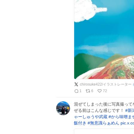
chirosuke422/イラストレーター
1
6
72
混ぜてしまった後に写真撮ってな
ぜる前はこんな感じです！
#
新
ゃーしゅうや武蔵
#
から味噌ま
飯付き
#
無意識らぁめん
pic.x.