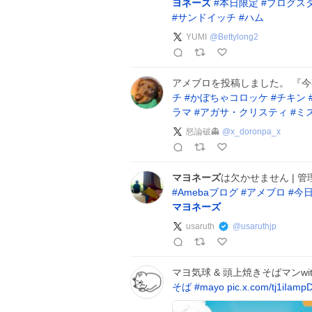
ヨネーズ
#
本日限定
#
ブログス
#
サンドイッチ
#
ハム
YUMI
@
Bettylong2
アメブロを投稿しました。 『
チ
#
かぼちゃコロッケ
#
チキン
ラマ
#
アガサ・クリスティ
#
ミ
怒論破👻
@
x_doronpa_x
マヨネーズ
は欠かせません | 
#
Amebaブログ
#
アメブロ
#
今日
マヨネーズ
usaruth
@
usaruthjp
マヨ気球 & 頭上焼きそばマンwit
そば
#
mayo
pic.x.com/tj1iIamp