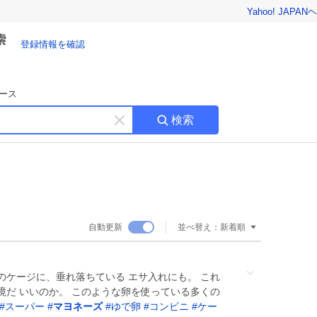
Yahoo! JAPAN
ヘ
登録情報を確認
ース
検索
キ
ー
ワ
ー
ド
を
消
自動更新
並べ替え：
新着順
す
のケージに、垂れ落ちている エサ入れにも。 これ
境だ いいのか。 このような卵を使っている多くの
#
スーパー
#
マヨネーズ
#
ゆで卵
#
コンビニ
#
ケー