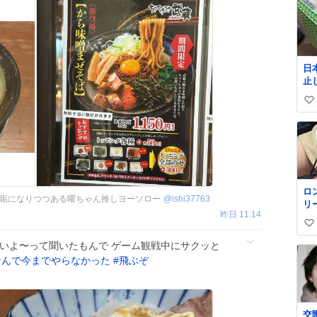
日
止
払い
い
郵
@J
い
ね
数
ロ
垢になりつつある曜ちゃん推しヨーソロー
@
ishi37763
リ
昨日 11:14
く
い
ル
✨
い
しいよ〜って聞いたもんで ゲーム観戦中にサクッと
級
ね
なんで今までやらなかった
#
飛ぶぞ
て
数
格
交際中 