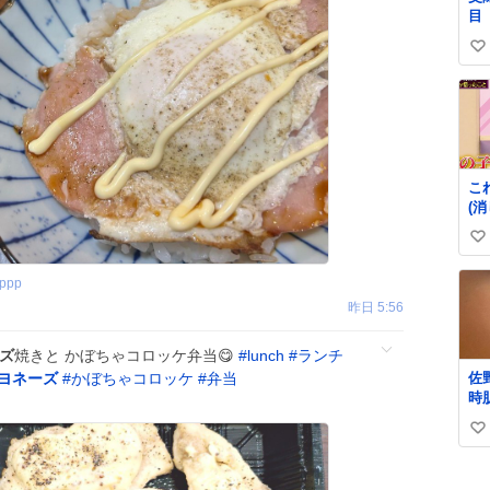
目
い
い
ね
数
こ
(
の
い
ら)
い
ppp
ね
昨日 5:56
数
ズ
焼きと かぼちゃコロッケ弁当😋
#
lunch
#
ランチ
ヨネーズ
#
かぼちゃコロッケ
#
弁当
佐
時
っ
い
り
肌
い
ね