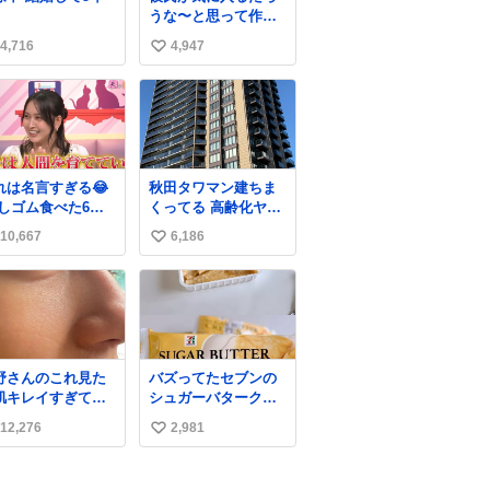
うな〜と思って作っ
たら想像の何倍も美
4,716
4,947
い
味しい美味しい言っ
てくれて嬉しい
い
ね
数
れは名言すぎる😂
秋田タワマン建ちま
消しゴム食べた6歳
くってる 高齢化ヤバ
弟を思い出しなが
すぎて駅前にコンパ
10,667
6,186
い
クトシティつくって
高齢者を住ませる考
い
えらしい 病院も全部
ね
駅前にある
数
野さんのこれ見た
バズってたセブンの
肌キレイすぎてび
シュガーバタークレ
くりしたし、やは
ープうますぎて
12,276
2,981
い
アイドルって体型･
7NOWで買い溜め🛒
管理すごすぎる
💭
い
ね