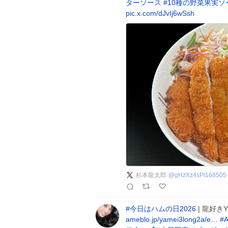
ターソース
#
10種の野菜果実ソ
pic.x.com/dJvIj6wSsh
杉本龍太郎
@
gHzXz4sPI168505
#
今日はハムの日2026
| 龍好き
ameblo.jp/yamei3long2a/e…
#