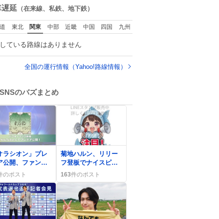
数
車遅延
（在来線、私鉄、地下鉄）
道
東北
関東
中部
近畿
中国
四国
九州
している路線はありません
全国の運行情報（Yahoo!路線情報）
SNSのバズまとめ
0
オラシオン」プレ
菊地ハルン、リリー
ア公開、ファンが
フ登板でナイスピッ
めっちゃいい」
チング プロ初勝利
件のポスト
163
件のポスト
最高だね」と歓喜
権利を守れとファン
嵐
熱狂