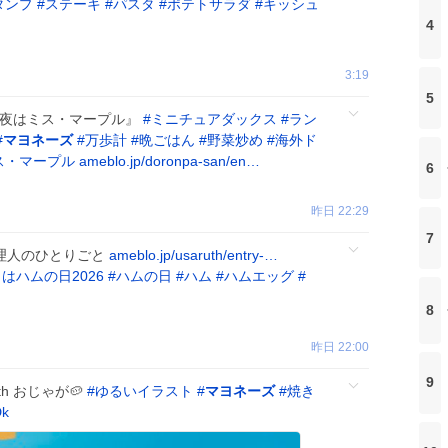
タンプ
#
ステーキ
#
パスタ
#
ポテトサラダ
#
キッシュ
4
3:19
5
今夜はミス・マープル』
#
ミニチュアダックス
#
ラン
#
マヨネーズ
#
万歩計
#
晩ごはん
#
野菜炒め
#
海外ド
ス・マープル
ameblo.jp/doronpa-san/en…
6
昨日 22:29
7
管理人のひとりごと
ameblo.jp/usaruth/entry-…
はハムの日2026
#
ハムの日
#
ハム
#
ハムエッグ
#
8
昨日 22:00
9
h おじゃが🥔
#
ゆるいイラスト
#
マヨネーズ
#
焼き
Dk