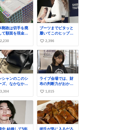
本郵政は切手を廃
ブーツまでピタッと
して額面を現金で
履いてこのヒップラ
戻せ2026 #日本
イン…強すぎる。
2,230
2,396
い
政
apanPostHD_PR
い
ね
数
ンシャンのこのシ
ライブ会場では、財
ーズ、なかなか安
布の判断力がおかし
ならないのにセー
くなる。
3,304
1,015
い
価格になってる🖤
レザーなのが反則
い
にかわいい。持っ
ね
るだけでコーデが
数
上げされる。
結婚して5年
彼氏が気に入るだろ