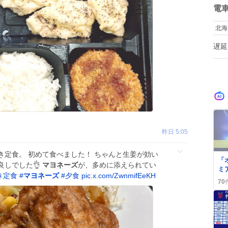
数
電
北海
遅延
昨日 5:05
き定食。 初めて食べました！ ちゃんと生姜が効い
0
「
良しでした👌
マヨネーズ
が、多めに添えられてい
ミ
き定食
#
マヨネーズ
#
夕食
pic.x.com/ZwnmifEeKH
「
70
「
の