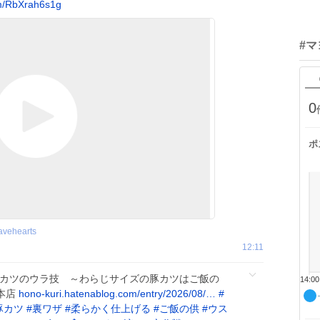
om/RbXrah6s1g
#
0
ポ
avehearts
12:11
豚カツのウラ技 ～わらじサイズの豚カツはご飯の
14:00
・本店
hono-kuri.hatenablog.com/entry/2026/08/…
#
豚カツ
#
裏ワザ
#
柔らかく仕上げる
#
ご飯の供
#
ウス