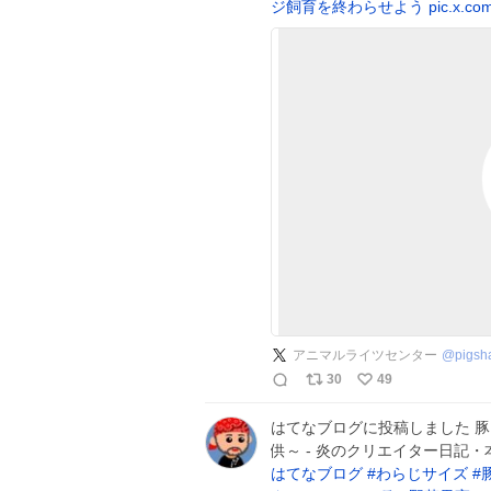
ジ飼育を終わらせよう
pic.x.c
アニマルライツセンター
@
pigsh
30
49
はてなブログに投稿しました 
供～ - 炎のクリエイター日記
はてなブログ
#
わらじサイズ
#