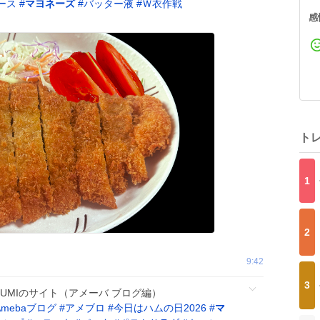
ース
#
マヨネーズ
#
バッター液
#
Ｗ衣作戦
感
ト
1
2
9:42
3
YUMIのサイト（アメーバ ブログ編）
Amebaブログ
#
アメブロ
#
今日はハムの日2026
#
マ