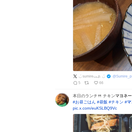
◡̈︎ sumireـتp. ◡̈︎
@
Sumire_p
5
66
本日のランチ🍴 チキン
マヨネー
#
お昼ごはん
#
昼飯
#
チキン
#
マ
pic.x.com/euKSLBQ9Vc