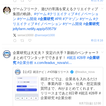
昨日 8:30
ゲームフリーク、遊びの常識を変えるクリエイティブ
集団の軌跡。
#
ゲーム
#
クリエイティブ
#
イノベーショ
ン
#
ゲーム開発
#
企業研究
#
PR
#
アマゾン
#
ゲーム
#
ク
リエイティブ
#
イノベーション
#
ゲーム開発
#
企業研究
jellyfarm.netlify.app/p/59579/
sense10000
@
sensejel1000
昨日 8:16
企業研究は大丈夫？ 安定の大手？新鋭のベンチャー？
まとめてワンタッチでできます！
#
就活
#
28卒
#
企業研
究
#
企業分析
x.com/leadus_nova/st…
【公式】就活ナビ｜🎉iOS版リリース
@leadus_nova
就活ナビでは、企業名を入れるだけ
で、事業内容・強み・社風・想定面接
質問まで、AIがまとめてくれます。
リリースまであと8日🧭 #就活 #28卒 #
企業研究 #企業分析
8月7日(金) 12:00