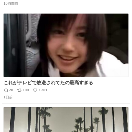
10時間前
信
ポ
い
数
ス
ね
ト
数
数
これがテレビで放送されてたの最高すぎる
20
100
3,201
返
リ
い
1日前
信
ポ
い
数
ス
ね
ト
数
数