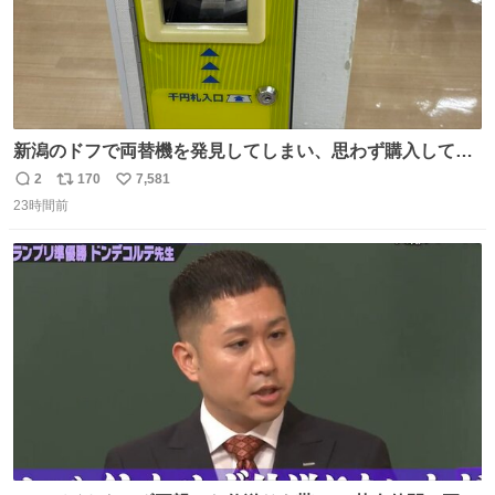
新潟のドフで両替機を発見してしまい、思わず購入してし
まい大阪に発送するイベントが発生
2
170
7,581
返
リ
い
23時間前
信
ポ
い
数
ス
ね
ト
数
数