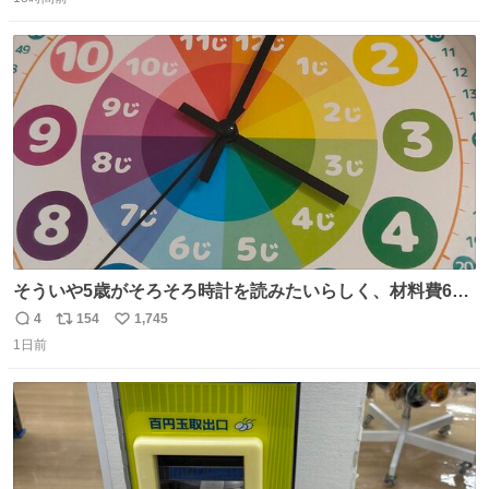
信
ポ
い
数
ス
ね
ト
数
数
そういや5歳がそろそろ時計を読みたいらしく、材料費600
円で作れる知育時計作ってみた！ めっちゃ簡単！ ありがと
4
154
1,745
返
リ
い
う先人！
1日前
信
ポ
い
数
ス
ね
ト
数
数