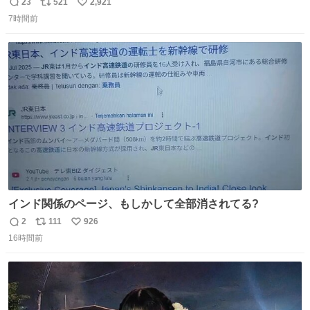
のミニチュア」 でも見ていってよ
23
521
2,921
返
リ
い
7時間前
信
ポ
い
数
ス
ね
ト
数
数
インド関係のページ、もしかして全部消されてる?
2
111
926
返
リ
い
16時間前
信
ポ
い
数
ス
ね
ト
数
数