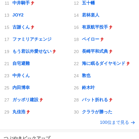
中井騎手
五十幡
JOY2
若林楽人
古謝くん
有原航平投手
ファミリアチェンジ
ペイロー
もう君以外愛せない
長崎平和式典
自宅避難
海に眠るダイヤモンド
中井くん
敦也
内田博幸
鈴木叶
ガッポリ建設
バット折れる
丸佳浩
クララが勝った
100位まで見る
つぶやきピックアップ