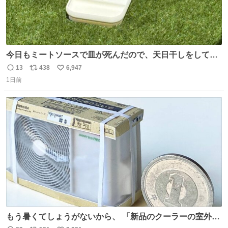
今日もミートソースで皿が死んだので、天日干しをしてい
ます🍝 ありがとう先人の知恵
13
438
6,947
返
リ
い
1日前
信
ポ
い
数
ス
ね
ト
数
数
もう暑くてしょうがないから、 「新品のクーラーの室外機