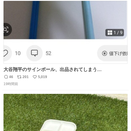
ト
数
数
大谷翔平のサインボール、出品されてしまう…
46
201
5,019
返
リ
い
19時間前
信
ポ
い
数
ス
ね
ト
数
数