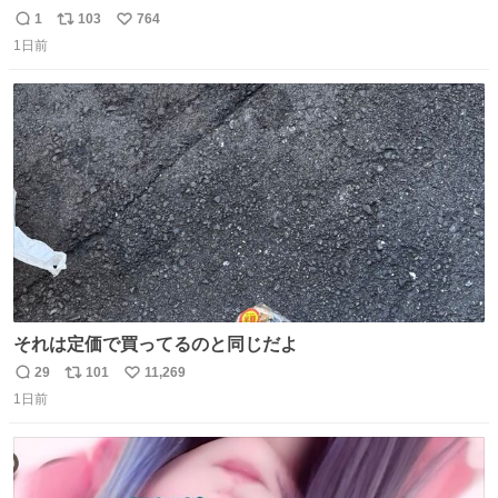
かと思ったら本物でめちゃくちゃ思想の強い紙掲げてて怖
1
103
764
返
リ
い
すぎる。
1日前
信
ポ
い
数
ス
ね
ト
数
数
それは定価で買ってるのと同じだよ
29
101
11,269
返
リ
い
1日前
信
ポ
い
数
ス
ね
ト
数
数