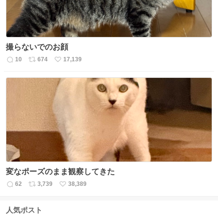
撮らないでのお顔
10
674
17,139
返
リ
い
信
ポ
い
数
ス
ね
ト
数
数
変なポーズのまま観察してきた
62
3,739
38,389
返
リ
い
信
ポ
い
数
ス
ね
人気ポスト