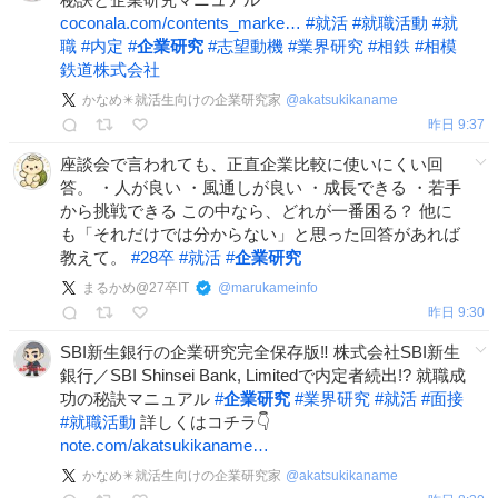
coconala.com/contents_marke…
#
就活
#
就職活動
#
就
職
#
内定
#
企業研究
#
志望動機
#
業界研究
#
相鉄
#
相模
鉄道株式会社
かなめ✴️就活生向けの企業研究家
@
akatsukikaname
昨日 9:37
座談会で言われても、正直企業比較に使いにくい回
答。 ・人が良い ・風通しが良い ・成長できる ・若手
から挑戦できる この中なら、どれが一番困る？ 他に
も「それだけでは分からない」と思った回答があれば
教えて。
#
28卒
#
就活
#
企業研究
まるかめ@27卒IT
@
marukameinfo
昨日 9:30
SBI新生銀行の企業研究完全保存版‼ 株式会社SBI新生
銀行／SBI Shinsei Bank, Limitedで内定者続出!? 就職成
功の秘訣マニュアル
#
企業研究
#
業界研究
#
就活
#
面接
#
就職活動
詳しくはコチラ👇
note.com/akatsukikaname…
かなめ✴️就活生向けの企業研究家
@
akatsukikaname