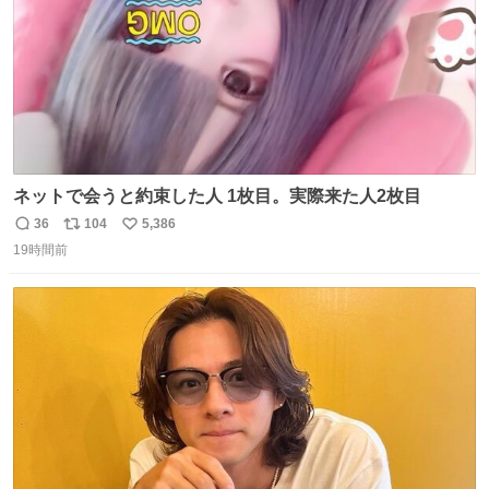
ネットで会うと約束した人 1枚目。実際来た人2枚目
36
104
5,386
返
リ
い
19時間前
信
ポ
い
数
ス
ね
ト
数
数