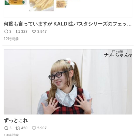
何度も言っていますが KALDI生パスタシリーズのフェット
チーネは 真剣(ガチ)で美味いぞ
3
327
3,947
返
リ
い
12時間前
信
ポ
い
数
ス
ね
ト
数
数
ずっとこれ
3
450
5,907
返
リ
い
18時間前