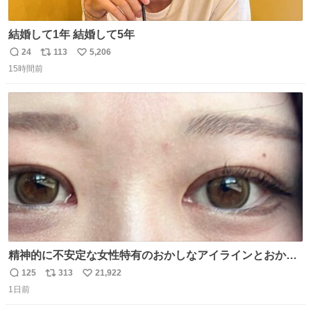
結婚して1年 結婚して5年
24
113
5,206
返
リ
い
15時間前
信
ポ
い
数
ス
ね
ト
数
数
精神的に不安定な女性特有のおかしなアイラインとおかし
な眉毛辞めてくれ本当に
125
313
21,922
返
リ
い
1日前
信
ポ
い
数
ス
ね