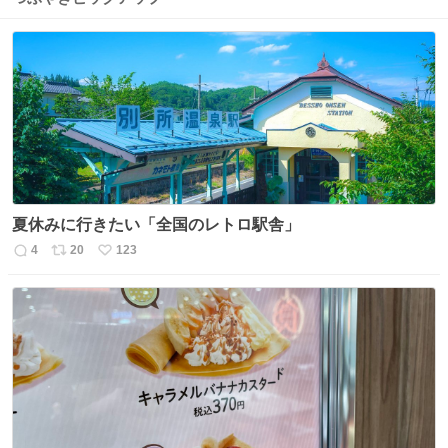
夏休みに行きたい「全国のレトロ駅舎」
4
20
123
返
リ
い
信
ポ
い
数
ス
ね
ト
数
数