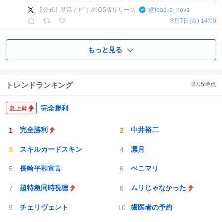
【公式】就活ナビ｜🎉iOS版リリース
@
leadus_nova
8月7日(金) 14:00
もっと見る
トレンドランキング
8:05
時点
完全勝利
完全勝利
中井裕二
スキルカードスキン
凛月
長崎平和宣言
ぺこマリ
超特急同時視聴
ムリじゃなかった
チェリヴェント
歯医者の予約