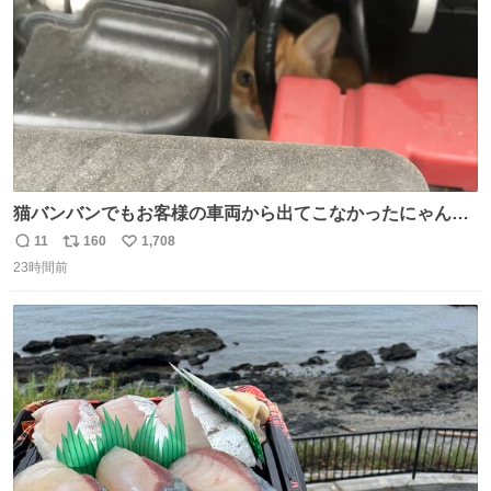
猫バンバンでもお客様の車両から出てこなかったにゃんこ
🐈 救出しようとした工場長が腕を引っ掻かれ、ぱんぱんに
11
160
1,708
返
リ
い
膨れ上がり、傷だらけ血だらけになりながらも何とか救出
23時間前
信
ポ
い
したこの子はその後、工場長の家の子になりました😌💕
数
ス
ね
ト
数
数