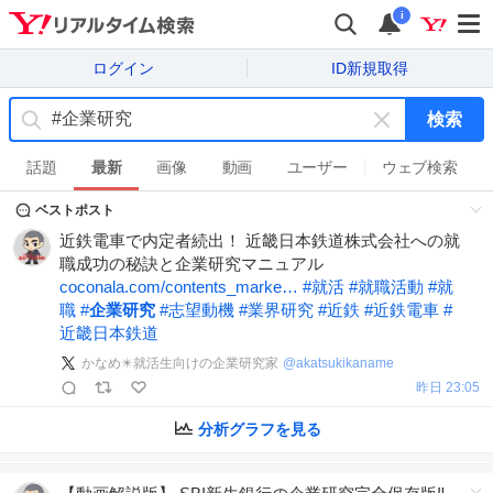
i
ログイン
ID新規取得
検索
キ
ー
話題
最新
画像
動画
ユーザー
ウェブ検索
ワ
ベストポスト
ー
ド
近鉄電車で内定者続出！ 近畿日本鉄道株式会社への就
を
職成功の秘訣と企業研究マニュアル
消
coconala.com/contents_marke…
#
就活
#
就職活動
#
就
す
職
#
企業研究
#
志望動機
#
業界研究
#
近鉄
#
近鉄電車
#
近畿日本鉄道
かなめ✴️就活生向けの企業研究家
@
akatsukikaname
昨日 23:05
分析グラフを見る