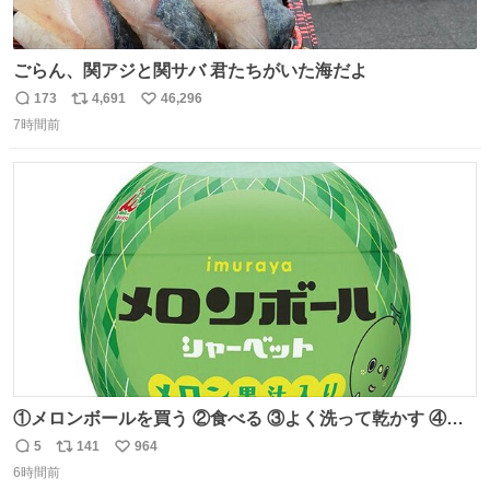
ごらん、関アジと関サバ 君たちがいた海だよ
173
4,691
46,296
返
リ
い
7時間前
信
ポ
い
数
ス
ね
ト
数
数
①メロンボールを買う ②食べる ③よく洗って乾かす ④か
わいい
5
141
964
返
リ
い
6時間前
信
ポ
い