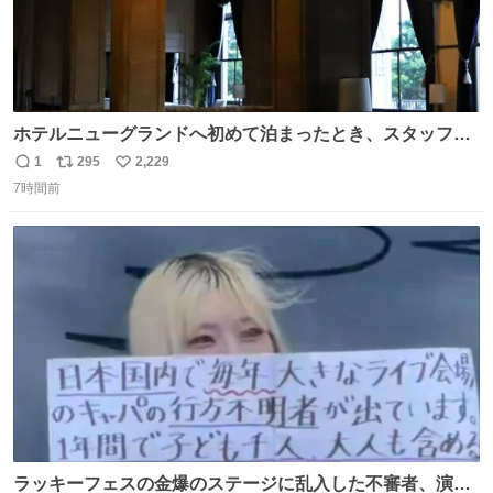
ホテルニューグランドへ初めて泊まったとき、スタッフさ
まから朝のロビーはとても綺麗ですと教えていただいた。
1
295
2,229
返
リ
い
薄暗がりの重厚な造りへ、まずやわらかな光が差し込み、
7時間前
信
ポ
い
しだいに馴染んでいって、時間をかけていつもの美しさへ
数
ス
ね
と移ろっていく。120分のドラマチック。
ト
数
数
ラッキーフェスの金爆のステージに乱入した不審者、演出