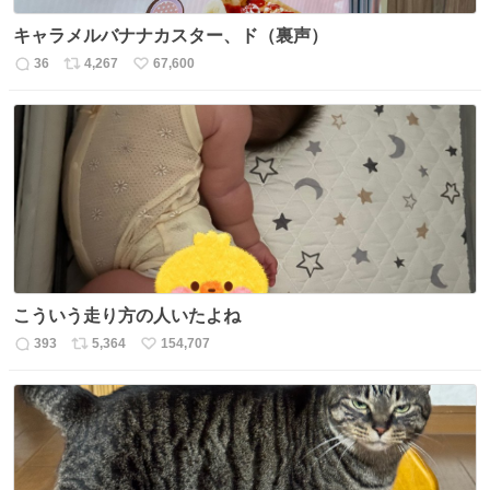
キャラメルバナナカスター、ド（裏声）
36
4,267
67,600
返
リ
い
信
ポ
い
数
ス
ね
ト
数
数
こういう走り方の人いたよね
393
5,364
154,707
返
リ
い
信
ポ
い
数
ス
ね
ト
数
数