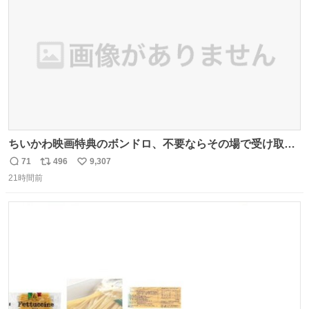
数
ちいかわ映画特典のボンドロ、不要ならその場で受け取り
辞退すれば良いのに白々しい
71
496
9,307
返
リ
い
21時間前
信
ポ
い
数
ス
ね
ト
数
数