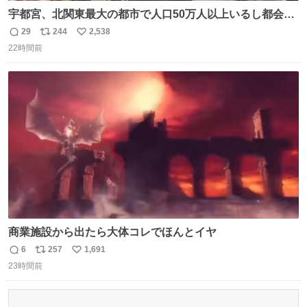
宇都宮、北関東最大の都市で人口50万人以上いるし都会何
だろうなと思っていたら想像以上に都会で興奮した
29
244
2,538
返
リ
い
22時間前
信
ポ
い
数
ス
ね
ト
数
数
商業施設から出たら大体コレでほんとイヤ
6
257
1,691
返
リ
い
23時間前
信
ポ
い
数
ス
ね
ト
数