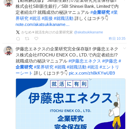
【動画解説版】 SBI新生銀行の企業研究完全保存版‼
株式会社SBI新生銀行／SBI Shinsei Bank, Limitedで内
定者続出!? 就職成功の秘訣マニュアル
#
企業研究
#
業
界研究
#
就活
#
面接
#
就職活動
詳しくはコチラ👇
note.com/akatsukikaname…
かなめ✴️就活生向けの企業研究家
@
akatsukikaname
昨日 10:35
伊藤忠エネクスの企業研究完全保存版‼ 伊藤忠エネク
ス株式会社/ITOCHU ENEX CO., LTD.で内定者続出!?
就職成功の秘訣マニュアル
#
伊藤忠エネクス
#
伊藤忠
#
企業研究
#
業界研究
#
就職
#
就職活動
#
就活
#
エントリ
ーシート
詳しくはコチラ👇
pic.x.com/zh8kKYwUB9