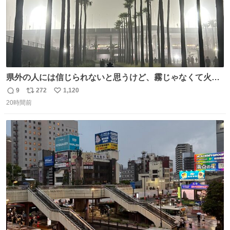
県外の人には信じられないと思うけど、霧じゃなくて火山
灰です🌋 #桜島
9
272
1,120
返
リ
い
20時間前
信
ポ
い
数
ス
ね
ト
数
数