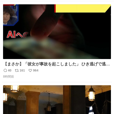
ト
数
数
【まさか】「彼女が事故を起こしました」 ひき逃げで逃走
した男、AIの相談履歴で“ウソ発覚” 警察が男のスマホを押
40
161
964
返
リ
い
収して解析すると、出頭する前に事故の詳しい状況やどう
8時間前
信
ポ
い
対応すればいいかをAIに相談していたことがわかった。し
数
ス
ね
かし、AIの回答は「正直に警察に話すように」だった。
ト
数
数