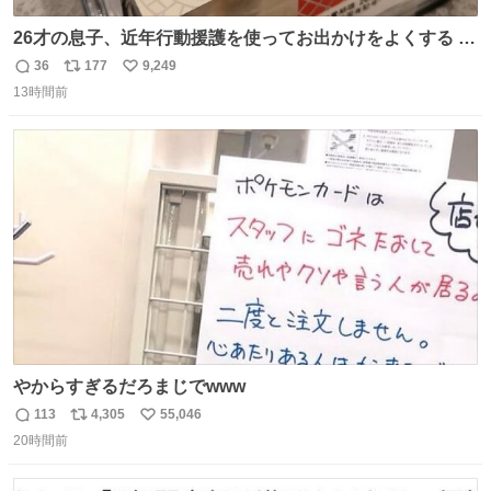
26才の息子、近年行動援護を使ってお出かけをよくする 親
との外出はもう嫌らしい。 中身は小学生位なのに小癪な😅
36
177
9,249
返
リ
い
昨日は夜のショッピングモールに行った 先に寝といてよ❗
13時間前
信
ポ
い
と何度も何度も言い残して。 起きたら冷蔵庫に… ああ、こ
数
ス
ね
れ買いに行ってくれたんだ…😭
ト
数
数
やからすぎるだろまじでwww
113
4,305
55,046
返
リ
い
20時間前
信
ポ
い
数
ス
ね