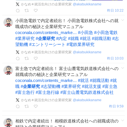
かなめ✴️就活生向けの企業研究家
@
akatsukikaname
昨日 10:22
小田急電鉄で内定者続出！ 小田急電鉄株式会社への就
職成功の秘訣と企業研究マニュアル
coconala.com/contents_marke…
#
小田急
#
小田急電鉄
#
業界研究
#
企業研究
#
内定
#
就職
#
就活
#
就職活動
#
志
望動機
#
エントリーシート
#
電鉄業界研究
かなめ✴️就活生向けの企業研究家
@
akatsukikaname
昨日 10:03
富士急で内定者続出！ 富士山麓電気鉄道株式会社への
就職成功の秘訣と企業研究マニュアル
coconala.com/contents_marke…
#
就活
#
就職活動
#
就
職
#
企業研究
#
志望動機
#
業界研究
#
就活支援
#
富士急
#
富士急行
#
富士急行線
#
富士山麓電気鉄道株式会社
かなめ✴️就活生向けの企業研究家
@
akatsukikaname
昨日 9:59
相鉄で内定者続出！ 相模鉄道株式会社への就職成功の
秘訣と企業研究マニュアル