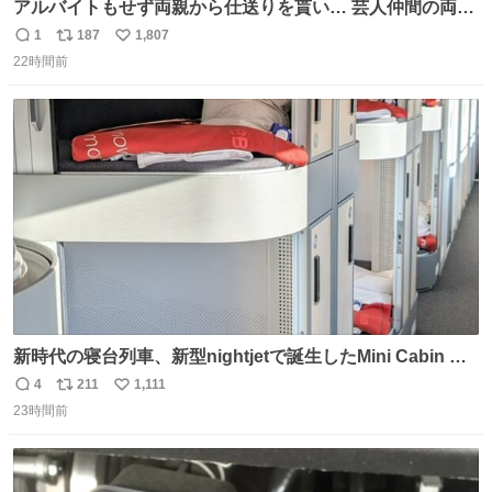
アルバイトもせず両親から仕送りを貰い… 芸人仲間の両親
のスネまでかじる!? ドンデコルテ銀次⚡️ 無料見逃し配信は
1
187
1,807
返
リ
い
こちらから ▶︎abema.go.link/gBLVb ◤しくじり先生
22時間前
信
ポ
い
ABEMAにて毎週最新話無料配信中◢ @10000nabe
数
ス
ね
@akmllube0617
ト
数
数
新時代の寝台列車、新型nightjetで誕生したMini Cabin ま
さに走るカプセルホテルといった感じで、一人旅で利用す
4
211
1,111
返
リ
い
るのにはちょうどいい設備。 他の人も言ってましたが、サ
23時間前
信
ポ
い
ンライズの後継に欲しい…
数
ス
ね
ト
数
数