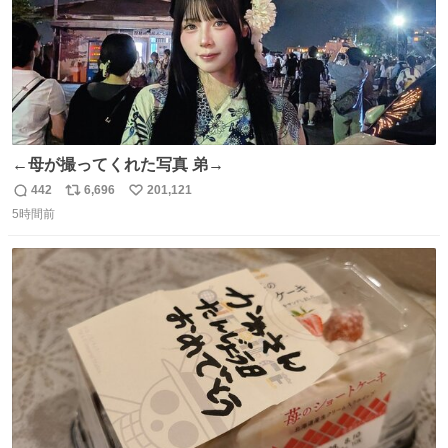
←母が撮ってくれた写真 弟→
442
6,696
201,121
返
リ
い
5時間前
信
ポ
い
数
ス
ね
ト
数
数