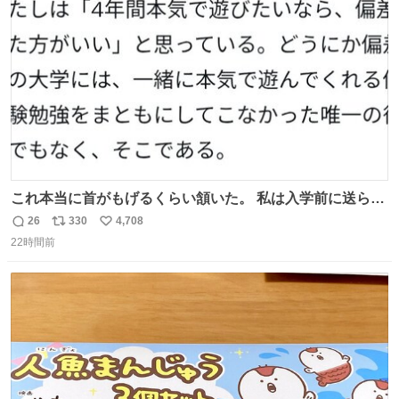
ト
数
数
これ本当に首がもげるくらい頷いた。 私は入学前に送られ
てきた、大学のサークル紹介冊子を見た時点で終わりを感
26
330
4,708
返
リ
い
じたので、女子大でもないくせに偏差値の高い大学のイン
22時間前
信
ポ
い
カレサークルに突撃して所属するという奇行で事なきを得
数
ス
ね
た。 高偏差値に行けないならせめてそれくらいした方が予
ト
数
数
後がいいです。 https://t.co/9nMHIrETkw