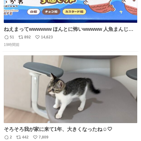
ねえまってwwwwww ほんとに怖いwwwww 人魚まんじゅ
う買ってきたから私も永遠のいのちを…ぐへへ…と思いな
51
892
14,623
返
リ
い
がら1つ食べたら 奥歯欠けたんだけど！！！！？？？ しか
19時間前
信
ポ
い
もガッツリ😭 まんじゅうだよ？？？？？？ ガリッて言っ
数
ス
ね
たから何？と思って口から出したら自分の歯wwwwww セ
ト
数
数
イレーンの呪いじゃん😭
そろそろ我が家に来て1年、大きくなったね☺️🤍
2
442
7,809
返
リ
い