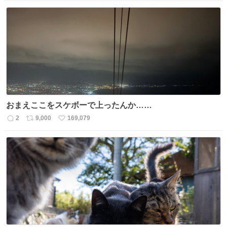
信
ポ
い
数
ス
ね
ト
数
数
おまえここをスケボーで上ったんか……
2
9,000
169,079
返
リ
い
信
ポ
い
数
ス
ね
ト
数
数