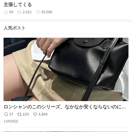
主張してくる
50
2,421
25,586
返
リ
い
信
ポ
い
数
ス
ね
人気ポスト
ト
数
数
ロンシャンのこのシリーズ、なかなか安くならないのにセ
ール価格になってる🖤✨レザーなのが反則級にかわいい。
17
133
3,304
返
リ
い
持ってるだけでコーデが格上げされる。
19時間前
信
ポ
い
数
ス
ね