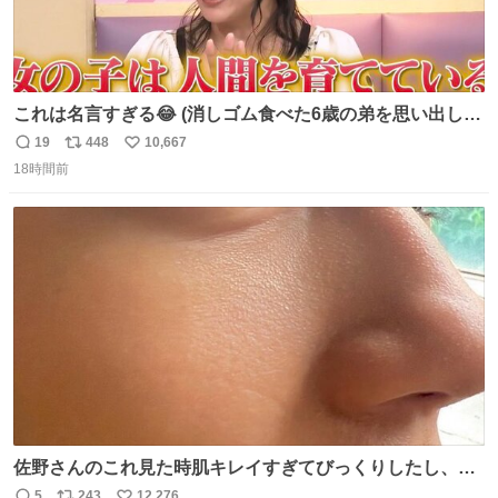
これは名言すぎる😂 (消しゴム食べた6歳の弟を思い出しな
がら)
19
448
10,667
返
リ
い
18時間前
信
ポ
い
数
ス
ね
ト
数
数
佐野さんのこれ見た時肌キレイすぎてびっくりしたし、や
はりアイドルって体型･肌管理すごすぎる
5
243
12,276