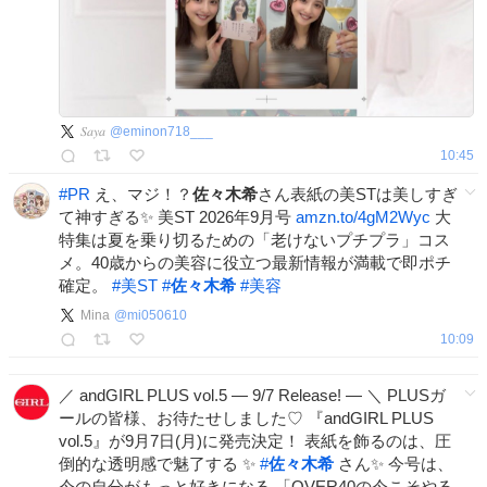
𝑆𝑎𝑦𝑎
@
eminon718___
10:45
#
PR
え、マジ！？
佐々木希
さん表紙の美STは美しすぎ
て神すぎる✨ 美ST 2026年9月号
amzn.to/4gM2Wyc
大
特集は夏を乗り切るための「老けないプチプラ」コス
メ。40歳からの美容に役立つ最新情報が満載で即ポチ
確定。
#
美ST
#
佐々木希
#
美容
Mina
@
mi050610
10:09
／ andGIRL PLUS vol.5 — 9/7 Release! — ＼ PLUSガ
ールの皆様、お待たせしました♡ 『andGIRL PLUS
vol.5』が9月7日(月)に発売決定！ 表紙を飾るのは、圧
倒的な透明感で魅了する ✨
#
佐々木希
さん✨ 今号は、
今の自分がもっと好きになる 「OVER40の今こそやる