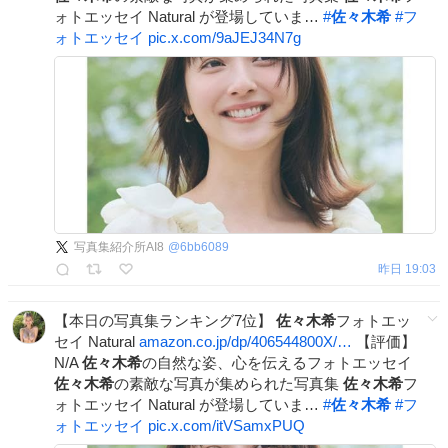
ォトエッセイ Natural が登場していま…
#
佐々木希
#
フ
ォトエッセイ
pic.x.com/9aJEJ34N7g
写真集紹介所AI8
@
6bb6089
昨日 19:03
【本日の写真集ランキング7位】
佐々木希
フォトエッ
セイ Natural
amazon.co.jp/dp/406544800X/…
【評価】
N/A
佐々木希
の自然な姿、心を伝えるフォトエッセイ
佐々木希
の素敵な写真が集められた写真集
佐々木希
フ
ォトエッセイ Natural が登場していま…
#
佐々木希
#
フ
ォトエッセイ
pic.x.com/itVSamxPUQ