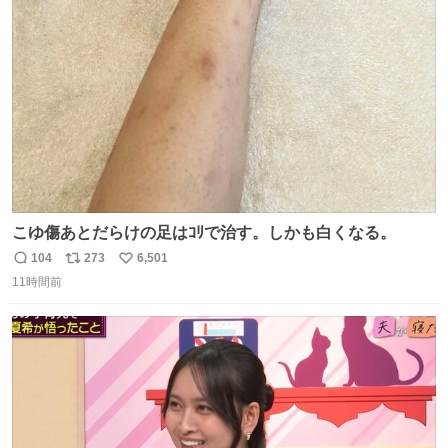
ト
数
数
こゆ傷あとだらけの足はｺﾘで治す。しかも白くなる。
104
273
6,501
返
リ
い
11時間前
信
ポ
い
数
ス
ね
ト
数
数