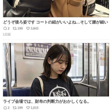
どうぞ後ろ姿です コートの紐がいいよね…そして腰が細い
2
199
3,843
返
リ
い
1日前
信
ポ
い
数
ス
ね
ト
数
数
ライブ会場では、財布の判断力がおかしくなる。
2
199
1,015
返
リ
い