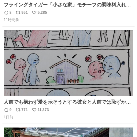
フライングタイガー「小さな家」モチーフの調味料入れ、
並べれば“デンマークの街並み”に ピンク・グリーン・テラ
8
951
5,285
返
リ
い
コッタの全9種 - fashion-press.net/news/149552
11時間前
信
ポ
い
数
ス
ね
ト
数
数
人前でも構わず愛を示そうとする彼女と人前では恥ずかし
いけど彼女を死ぬほど愛している彼氏 同士いませんか✋️
9
771
11,373
返
リ
い
1日前
信
ポ
い
数
ス
ね
ト
数