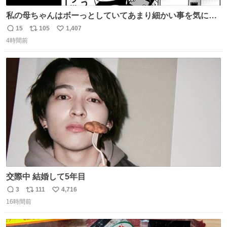
私の母ちゃんはボーっとしていてあまり細かい事を気にし
ません。優秀な人の多い現代の価値観から見ると、あまり
15
105
1,407
返
リ
い
優秀な母親ではないかもしれません。でも、だからこそ、
4時間前
信
ポ
い
私はそういう母親が大好きです。今も昔もすごくリラック
数
ス
ね
スします。「優秀」と「良い」は別なんですよね。 1/2
ト
数
数
交際中 結婚して5年目
3
111
4,716
返
リ
い
16時間前
信
ポ
い
数
ス
ね
ト
数