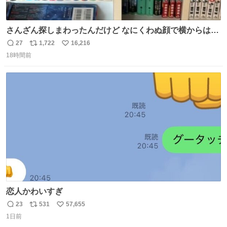
さんざん探しまわったんだけど なにくわぬ顔で横からはえ
てた
27
1,722
16,216
返
リ
い
18時間前
信
ポ
い
数
ス
ね
ト
数
数
恋人かわいすぎ
23
531
57,655
返
リ
い
1日前
信
ポ
い