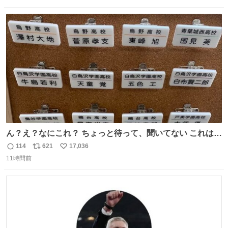
数
ス
ね
ト
数
数
ん？え？なにこれ？ ちょっと待って、聞いてない これは販
売されているのもですか？
114
621
17,036
返
リ
い
11時間前
信
ポ
い
数
ス
ね
ト
数
数