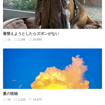
数
着替えようとしたらズボンがない
15
1,198
20,969
返
リ
い
信
ポ
い
数
ス
ね
ト
数
数
夏の怪物
34
1,120
16,675
返
リ
い