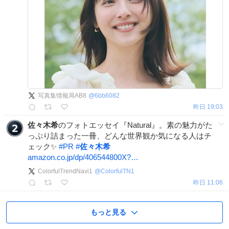
写真集情報局AB8
@
6bb6082
昨日 19:03
佐々木希
のフォトエッセイ『Natural』。素の魅力がた
っぷり詰まった一冊、どんな世界観か気になる人はチ
ェック✨
#
PR
#
佐々木希
amazon.co.jp/dp/406544800X?…
ColorfulTrendNavi1
@
ColorfulTN1
昨日 11:06
もっと見る