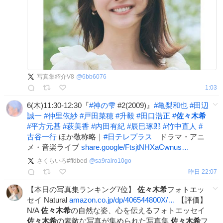
写真集紹介V8
@
6bb6076
1:03
6(木)11:30-12:30『
#
神の雫
#2(2009)』
#
亀梨和也
#
田辺
誠一
#
仲里依紗
#
戸田菜穂
#
升毅
#
田口浩正
#
佐々木希
#
平方元基
#
萩美香
#
内田有紀
#
辰巳琢郎
#
竹中直人
#
古谷一行
ほか敬称略｜
#
日テレプラス
ドラマ・アニ
メ・音楽ライブ
share.google/FtsjtNHXaCwnus…
さくらいろ#ffdbed
@
sa9rairo10go
昨日 22:07
【本日の写真集ランキング7位】
佐々木希
フォトエッ
セイ Natural
amazon.co.jp/dp/406544800X/…
【評価】
N/A
佐々木希
の自然な姿、心を伝えるフォトエッセイ
佐々木希
の素敵な写真が集められた写真集
佐々木希
フ