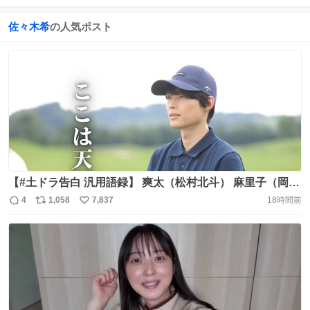
佐々木希
の人気ポスト
【#土ドラ告白 汎用語録】 爽太（松村北斗） 麻里子（岡崎
紗絵） 友也（塩野瑛久） 泉（佐々木希）編 TVerで最新話
4
1,058
7,837
18時間前
返
リ
い
までの全話（1〜4話）配信中 ▼全話イッキ見チャンス
信
ポ
い
※8/8(土)20:59まで https://t.co/w8JHjv5uyO 次回【5話】𝟖
数
ス
ね
月𝟖日(土)よる𝟗時 https://t.co/ZjvfCqDsqz
ト
数
数