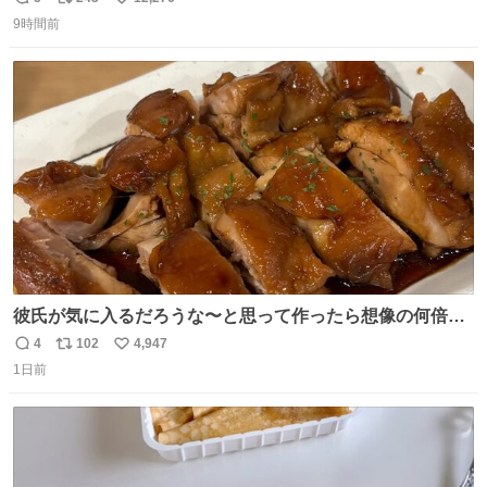
返
リ
い
9時間前
信
ポ
い
数
ス
ね
ト
数
数
彼氏が気に入るだろうな〜と思って作ったら想像の何倍も
美味しい美味しい言ってくれて嬉しい
4
102
4,947
返
リ
い
1日前
信
ポ
い
数
ス
ね
ト
数
数