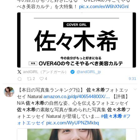
べき美容カルテ」を大特集！
pic.x.com/exW6hXNGnl
andGIRL（アンドガール）
@
andGIRL_jp
2
4
9:31
【本日の写真集ランキング7位】
佐々木希
フォトエッ
セイ Natural
amazon.co.jp/dp/406544800X/…
【評価】
N/A
佐々木希
の自然な姿、心を伝えるフォトエッセイ
佐々木希
の素敵な写真が集められた写真集
佐々木希
フ
ォトエッセイ Natural が登場していま…
#
佐々木希
#
フ
ォトエッセイ
pic.x.com/WyUPNZMkbq