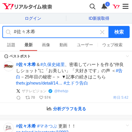
i
ログイン
ID新規取得
検索
キ
ー
話題
最新
画像
動画
ユーザー
ウェブ検索
ワ
ベストポスト
ー
ド
#
佐々木希
＆
#
久保史緒里
、密着してハートを作る“仲良
を
しショット”に「お美しい」「大好きです」の声 ＜
#
告
消
白
－25年目の秘密－＞ ▼記事の続きはこちら
す
thetv.jp/news/detail/14…
#
土ドラ告白
ザテレビジョン
@
thetvjp
70
574
昨日 5:42
分析グラフを見る
#
佐々木希
#
マネつぶ
更新！！