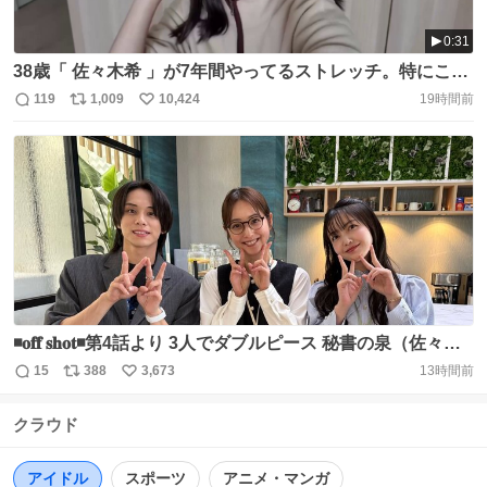
0:31
38歳「 佐々木希 」が7年間やってるストレッチ。特にこの
2つ、猫背・巻き肩・肩こりに効きすぎて二の腕痩せなが
119
1,009
10,424
19時間前
返
リ
い
ら美姿勢になれる。パイの位置まで上がったんだが。美女
信
ポ
い
やってんのに、何もせんの大罪やで？
数
ス
ね
https://t.co/VtKJSrv29U
ト
数
数
◾️𝐨𝐟𝐟 𝐬𝐡𝐨𝐭◾️第4話より 3人でダブルピース 秘書の泉（佐々木
希） PR担当の涼子（久保史緒里） 営業担当の佐野（山下
15
388
3,673
13時間前
返
リ
い
幸輝） 第二ブランド事業部 仲良しショットシリーズ TVer
信
ポ
い
で最新話までの全話（1〜4話）配信中 ▼全話イッキ見チャ
クラウド
数
ス
ね
ンス※8/8(土)20:59まで https://t.co/w8JHjv5uyO
ト
数
数
https://t.co/A6zjkbUWmo
アイドル
スポーツ
アニメ・マンガ