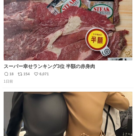
数
スーパー幸せランキング3位 半額の赤身肉
18
154
6,071
返
リ
い
1日前
信
ポ
い
数
ス
ね
ト
数
数