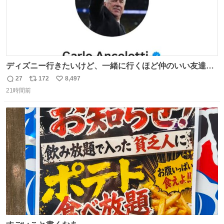
ディズニー行きたいけど、一緒に行くほど仲のいい友達が
居ない… ほんでこれ
27
172
8,497
返
リ
い
21時間前
信
ポ
い
数
ス
ね
ト
数
数