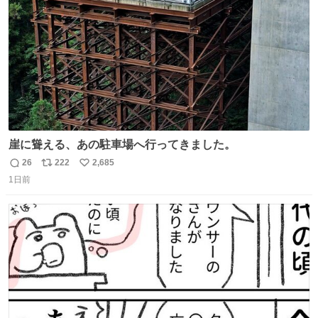
数
崖に聳える、あの駐車場へ行ってきました。
26
222
2,685
返
リ
い
1日前
信
ポ
い
数
ス
ね
ト
数
数