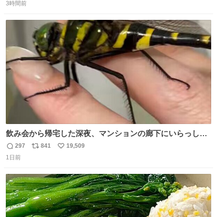
3時間前
信
ポ
い
数
ス
ね
ト
数
数
飲み会から帰宅した深夜、マンションの廊下にいらっしゃ
ったオニヤンマ様 まさかこんな都会でお会いできるなんて
297
841
19,509
返
リ
い
思っておらず大興奮しております かっこよすぎる 指を差し
1日前
信
ポ
い
伸べると乗ってきてくれたのでひとまず一緒に帰宅しまし
数
ス
ね
たが、飛ばないということは弱っていらっしゃるのでしょ
ト
数
数
うか…素敵すぎる