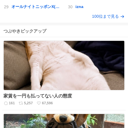
オールナイトニッポンX(クロス)
izna
100位まで見る
つぶやきピックアップ
家賃を一円も払ってない人の態度
161
5,257
67,596
返
リ
い
信
ポ
い
数
ス
ね
ト
数