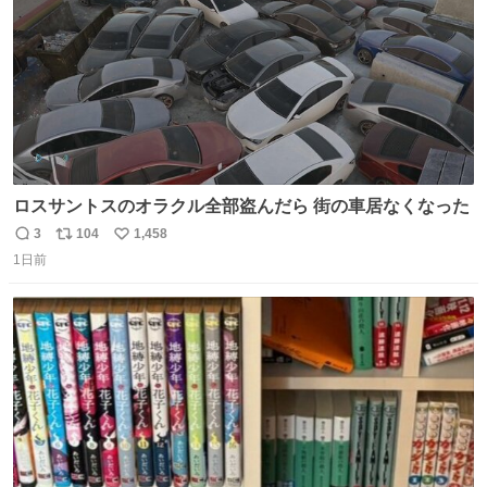
ロスサントスのオラクル全部盗んだら 街の車居なくなった
3
104
1,458
返
リ
い
1日前
信
ポ
い
数
ス
ね
ト
数
数