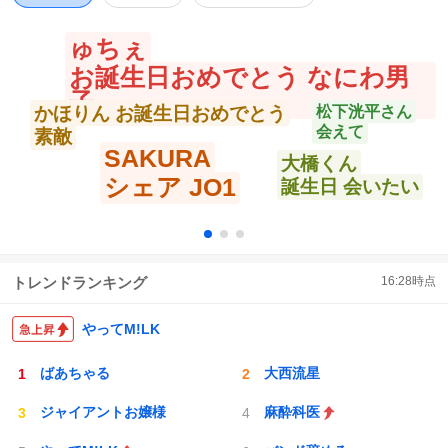
ゅちぇ
お誕生日おめでとう なにわ男
子
かほりん お誕生日おめでとう
松下洸平さん
会えて
素敵
SAKURA
大橋くん
シェア JO1
誕生日 会いたい
トレンドランキング
16:28
時点
やってM!LK
ばあちゃる
大西流星
ジャイアントお嬢様
麻酔科医