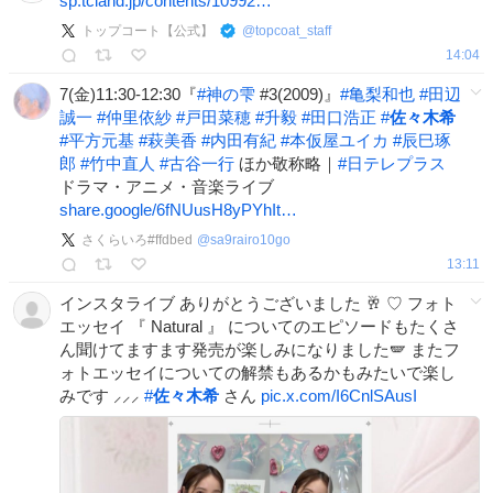
sp.tcland.jp/contents/10992…
トップコート【公式】
@
topcoat_staff
14:04
7(金)11:30-12:30『
#
神の雫
#3(2009)』
#
亀梨和也
#
田辺
誠一
#
仲里依紗
#
戸田菜穂
#
升毅
#
田口浩正
#
佐々木希
#
平方元基
#
萩美香
#
内田有紀
#
本仮屋ユイカ
#
辰巳琢
郎
#
竹中直人
#
古谷一行
ほか敬称略｜
#
日テレプラス
ドラマ・アニメ・音楽ライブ
share.google/6fNUusH8yPYhIt…
さくらいろ#ffdbed
@
sa9rairo10go
13:11
インスタライブ ありがとうございました 🥂 ♡ フォト
エッセイ 『 Natural 』 についてのエピソードもたくさ
ん聞けてますます発売が楽しみになりました🪽 またフ
ォトエッセイについての解禁もあるかもみたいで楽し
みです ⸝⸝⸝
#
佐々木希
さん
pic.x.com/I6CnlSAusI