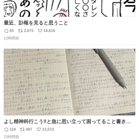
最近、訃報を見ると思うこと
65
2,675
18,616
返
リ
い
12時間前
信
ポ
い
数
ス
ね
ト
数
数
よし精神科行こう‼️と急に思い立って困ってること書き出
してたらペン止まらなくなってすごい勢いで埋まってワロ
118
497
23,533
返
リ
い
タ
23時間前
信
ポ
い