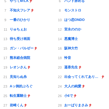
やってM!LK
バンド辞める
不知火フレア
モンストロ
一番のひかり
はつ恋ONDO
りゅちぇお
宮永ののか
待ち受け画面
悪魔博士
ガン・バルゼー
阪神大竹
熊本総合病院
怜音
レオンさん
遥香先生
見知らぬ糸
出会ってくれてありがとう
Aッ倒的ぶろぐ
大人の純愛
転生重騎士
小6で
岩崎くん
おーばりまさみ