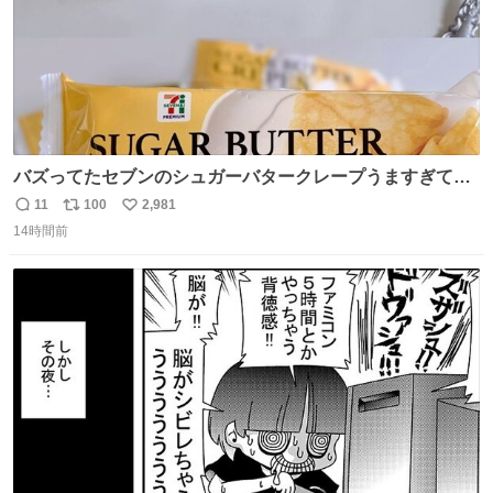
バズってたセブンのシュガーバタークレープうますぎて
7NOWで買い溜め🛒💭
11
100
2,981
返
リ
い
14時間前
信
ポ
い
数
ス
ね
ト
数
数