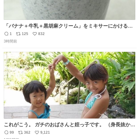
「バナナ＋牛乳＋黒胡麻クリーム」をミキサーにかけるだ
けで、濃厚な黒胡麻スムージーができます！ バナナの甘み
1
125
832
返
リ
い
と黒胡麻の香ばしさは相性◎なので、ぜひ試してみてくだ
3時間前
信
ポ
い
さい👌✨ #バナナの日
数
ス
ね
ト
数
数
これがこう。 ガチのおばさんと姪っ子です。 （身長抜かさ
れててしぬ笑） #ヤツルギ12 #家族でヒロイン
99
362
9,121
返
リ
い