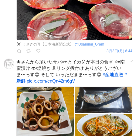
うさぎの耳【日本海新聞公式】
@
Usamimi_Gram
8月3日(月) 6:44
🐙さんから頂いたサバ🐟とイカ🦑が本日の食卓 🐟南
蛮漬け 🐟塩焼き 🦑リング煮付け ありがとうござい
ま〜っす😊 そして いっただきま〜っす😋
#
産地直送
#
新鮮
pic.x.com/cnQn42m6gV