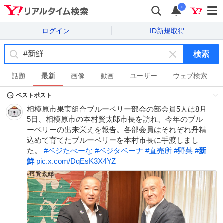
i
ログイン
ID新規取得
検索
キ
ー
話題
最新
画像
動画
ユーザー
ウェブ検索
ワ
ベストポスト
ー
ド
相模原市果実組合ブルーベリー部会の部会員5人は8月
を
5日、相模原市の本村賢太郎市長を訪れ、今年のブル
消
ーベリーの出来栄えを報告。各部会員はそれぞれ丹精
す
込めて育てたブルーベリーを本村市長に手渡しまし
た。
#
ベジたべーな
#
ベジタベーナ
#
直売所
#
野菜
#
新
鮮
pic.x.com/DqEsK3X4YZ