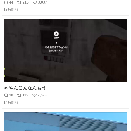
44
215
3,037
返
リ
い
19時間前
信
ポ
い
数
ス
ね
ト
数
数
avやんこんなんもう
10
115
2,573
返
リ
い
14時間前
信
ポ
い
数
ス
ね
ト
数
数