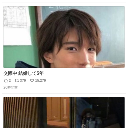
する、工業ロボットの製作者なんですが、 父が電動ベット
数
ス
ね
の配線をハンダで修理している横で、
ト
数
数
交際中 結婚して5年
2
379
15,279
返
リ
い
20時間前
信
ポ
い
数
ス
ね
ト
数
数