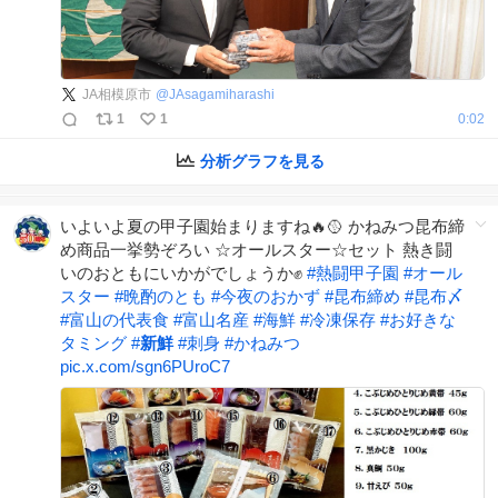
JA相模原市
@
JAsagamiharashi
1
1
0:02
分析グラフを見る
いよいよ夏の甲子園始まりますね🔥🥎 かねみつ昆布締
め商品一挙勢ぞろい ☆オールスター☆セット 熱き闘
いのおともにいかがでしょうか✊
#
熱闘甲子園
#
オール
スター
#
晩酌のとも
#
今夜のおかず
#
昆布締め
#
昆布〆
#
富山の代表食
#
富山名産
#
海鮮
#
冷凍保存
#
お好きな
タミング
#
新鮮
#
刺身
#
かねみつ
pic.x.com/sgn6PUroC7