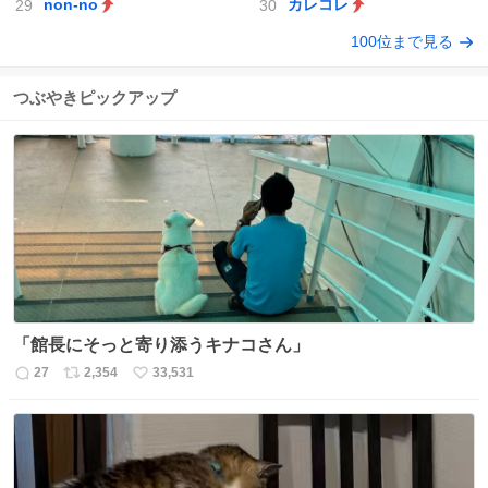
non-no
カレコレ
100位まで見る
つぶやきピックアップ
「館長にそっと寄り添うキナコさん」
27
2,354
33,531
返
リ
い
信
ポ
い
数
ス
ね
ト
数
数