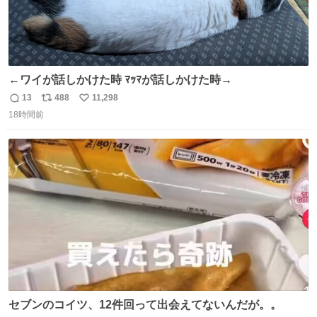
←ワイが話しかけた時 ﾏｯﾏが話しかけた時→
13
488
11,298
返
リ
い
18時間前
信
ポ
い
数
ス
ね
ト
数
数
セブンのコイツ、12件回って出会えてないんだが。。