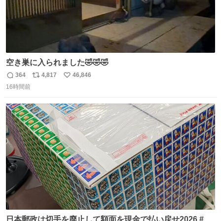
空き巣に入られました🤣🤣🤣
364
4,817
46,846
返
リ
い
16時間前
信
ポ
い
数
ス
ね
ト
数
数
日本郵政は切手を廃止して額面を現金で払い戻せ2026 #日