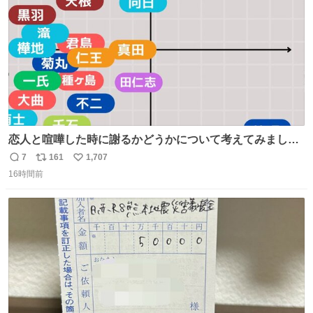
数
恋人と喧嘩した時に謝るかどうかについて考えてみました
💭 ▶︎自分から謝る or 悪くないなら謝らない ▶︎ねちねちす
7
161
1,707
返
リ
い
る or さっぱりしている 個人的見解です！色々と許してく
16時間前
信
ポ
い
ださい！
数
ス
ね
ト
数
数