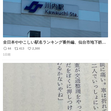
全日本ややこしい駅名ランキング番外編、仙台市地下鉄川
内駅
44
413
2,300
返
リ
い
1日前
信
ポ
い
数
ス
ね
ト
数
数