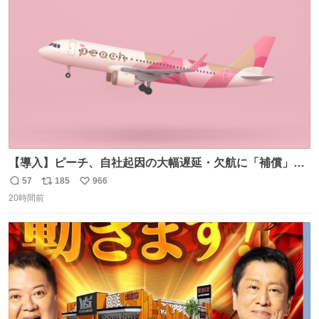
ト
数
数
【導入】ピーチ、自社起因の大幅遅延・欠航に「補償」開
始へ news.livedoor.com/article/detail… 同社に起因する理
57
185
966
返
リ
い
由によって大幅遅延や欠航が発生した場合、乗客が負担し
20時間前
信
ポ
い
た宿泊費や交通費を、領収書の事後申請に基づき、国内線
数
ス
ね
は1人あたり上限1万円、国際線は上限2万円まで支払う。
ト
数
数