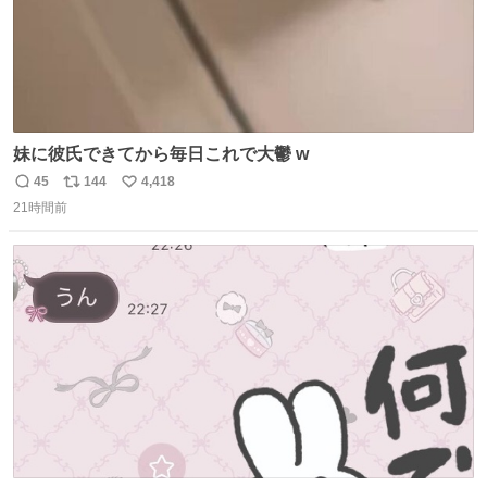
妹に彼氏できてから毎日これで大鬱 w
45
144
4,418
返
リ
い
21時間前
信
ポ
い
数
ス
ね
ト
数
数