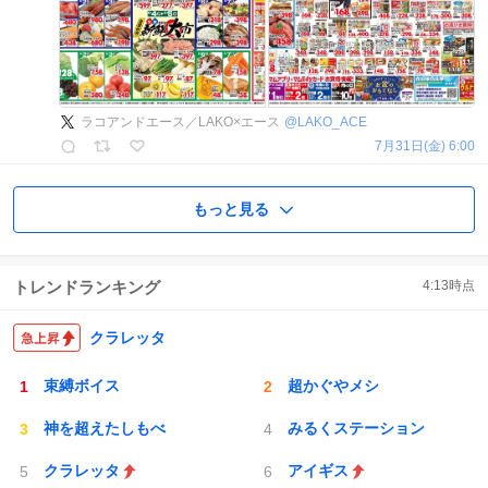
ラコアンドエース／LAKO×エース
@
LAKO_ACE
7月31日(金) 6:00
もっと見る
トレンドランキング
4:13
時点
クラレッタ
束縛ボイス
超かぐやメシ
神を超えたしもべ
みるくステーション
クラレッタ
アイギス