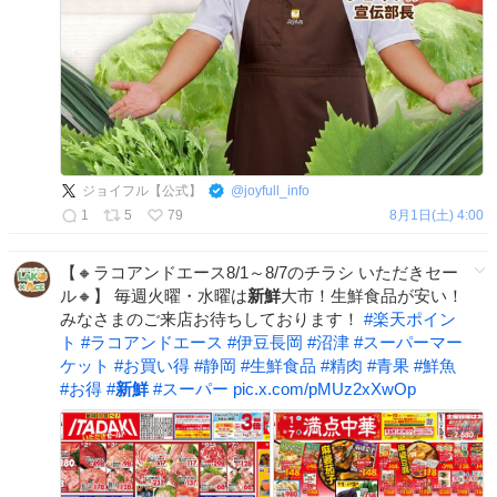
ジョイフル【公式】
@
joyfull_info
1
5
79
8月1日(土) 4:00
【🔸ラコアンドエース8/1～8/7のチラシ いただきセー
ル🔸】 毎週火曜・水曜は
新鮮
大市！生鮮食品が安い！
みなさまのご来店お待ちしております！
#
楽天ポイン
ト
#
ラコアンドエース
#
伊豆長岡
#
沼津
#
スーパーマー
ケット
#
お買い得
#
静岡
#
生鮮食品
#
精肉
#
青果
#
鮮魚
#
お得
#
新鮮
#
スーパー
pic.x.com/pMUz2xXwOp