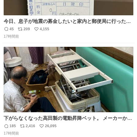
今日、息子が地震の募金したいと家内と郵便局に行ったみ
たいです。おもちゃとか買う選択肢もあったと思うけど、
45
209
4,155
返
リ
い
自分で貯めてた2万円を役に立てて欲しい、みんなも元気
17時間前
信
ポ
い
になって欲しいと。家内も一緒に募金したので、自分も何
数
ス
ね
かできたらなぁと思いました。
ト
数
数
下がらなくなった高田製の電動昇降ベット。 メーカーから
は、完全に見放されたんですが、 見事に85歳の父が治しま
185
2,416
26,095
返
リ
い
した。 うちの父は、トヨタカローラのボディをオート生産
17時間前
信
ポ
い