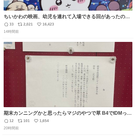
ちいかわの映画、幼児を連れて入場できる回があったので
子どもを連れて観てきたんですけど、セイレーンの登場シ
33
2,021
16,423
返
リ
い
ーンで場内のベビーが一斉に泣き出してたのがとてもよい
14時間前
信
ポ
い
映画体験でした。
数
ス
ね
ト
数
数
期末カンニングかと思ったらマジのやつで草 B4でIDMって
ことはおそらく就職だし、内定取り消し？ それと夏休み期
12
101
1,654
返
リ
い
間の停学って無意味じゃね？
20時間前
信
ポ
い