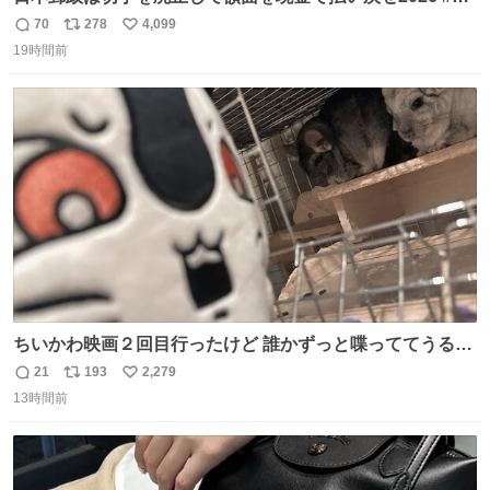
本郵政 @JapanPostHD_PR
70
278
4,099
返
リ
い
19時間前
信
ポ
い
数
ス
ね
ト
数
数
ちいかわ映画２回目行ったけど 誰かずっと喋っててうるさ
かった 許せねえ
21
193
2,279
返
リ
い
13時間前
信
ポ
い
数
ス
ね
ト
数
数