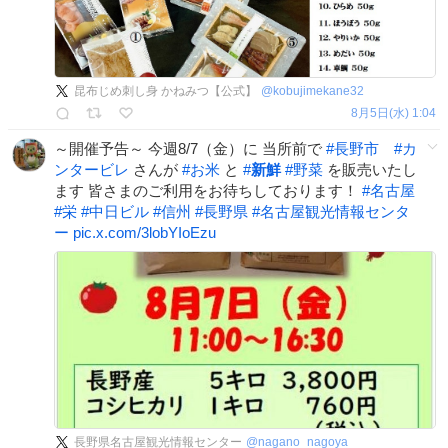
昆布じめ刺し身 かねみつ【公式】
@
kobujimekane32
8月5日(水) 1:04
～開催予告～ 今週8/7（金）に 当所前で
#
長野市
#
カ
ンタービレ
さんが
#
お米
と
#
新鮮
#
野菜
を販売いたし
ます 皆さまのご利用をお待ちしております！
#
名古屋
#
栄
#
中日ビル
#
信州
#
長野県
#
名古屋観光情報センタ
ー
pic.x.com/3lobYIoEzu
長野県名古屋観光情報センター
@
nagano_nagoya