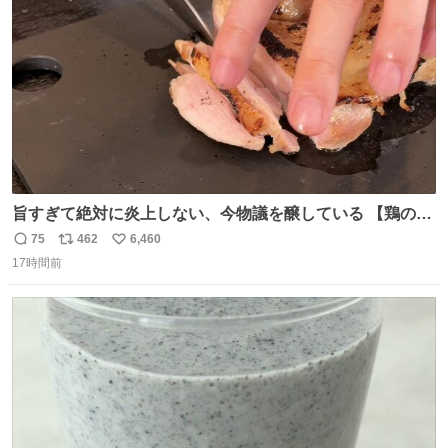
数
旨すぎて絶対に炎上しない、今物議を醸している 【鶏のた
たき】 を家で作る方法を教えます 鶏もも肉に特別な処理を
75
462
6,460
返
リ
い
して大葉やみょうがなどの薬味と一緒にいただきます 夏に
17時間前
信
ポ
い
食うとたまりません この調理法、絶対覚えた方がいいです
数
ス
ね
youtu.be/s0jWxvy14_4
ト
数
数