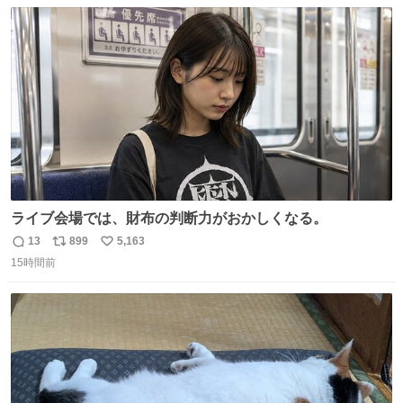
数
ス
ね
ト
数
数
ライブ会場では、財布の判断力がおかしくなる。
13
899
5,163
返
リ
い
15時間前
信
ポ
い
数
ス
ね
ト
数
数