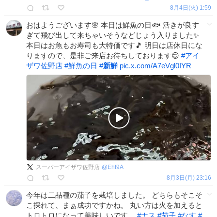
8月4日(火) 1:59
おはようございます🌸 本日は鮮魚の日🐟 活きが良す
ぎて飛び出して来ちゃいそうなどじょう入りました✨
本日はお魚もお寿司も大特価です🎵 明日は店休日にな
りますので、是非ご来店お待ちしております😊
#
アイ
ザワ佐野店
#
鮮魚の日
#
新鮮
pic.x.com/A7eVgl0IYR
スーパーアイザワ佐野店
@
Ehf9A
8月3日(月) 23:16
今年は二品種の茄子を栽培しました。 どちらもそこそ
こ採れて、まぁ成功ですかね。 丸い方は火を加えると
トロトロになって美味しいです。
#
ナス
#
茄子
#
なす
#