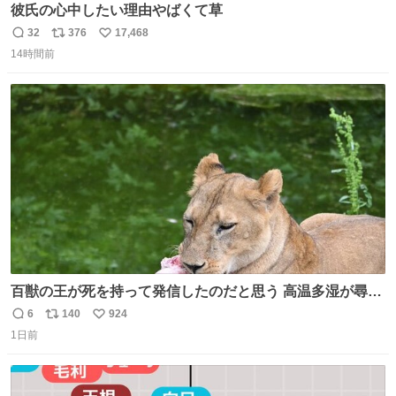
彼氏の心中したい理由やばくて草
32
376
17,468
返
リ
い
14時間前
信
ポ
い
数
ス
ね
ト
数
数
百獣の王が死を持って発信したのだと思う 高温多湿が尋常
でない日本の夏 どうか早急に飼育の環境を見直して 動物の
6
140
924
返
リ
い
命を護ってください…と 治療中のライオンが助かりますよ
1日前
信
ポ
い
うに すべての動物の命が護られますように 2026.7.3📷多摩
数
ス
ね
動物公園にて 残念ながら個体の識別は出来ません
ト
数