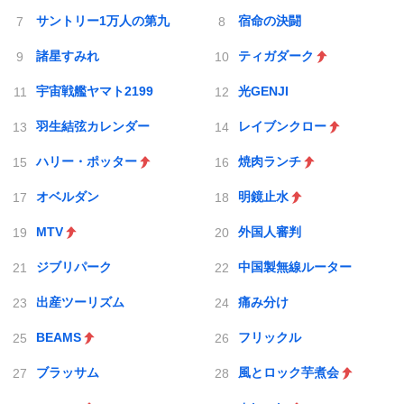
サントリー1万人の第九
宿命の決闘
諸星すみれ
ティガダーク
宇宙戦艦ヤマト2199
光GENJI
羽生結弦カレンダー
レイブンクロー
ハリー・ポッター
焼肉ランチ
オベルダン
明鏡止水
MTV
外国人審判
ジブリパーク
中国製無線ルーター
出産ツーリズム
痛み分け
BEAMS
フリックル
ブラッサム
風とロック芋煮会