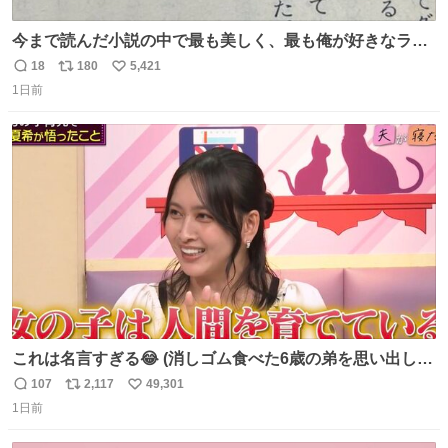
今まで読んだ小説の中で最も美しく、最も俺が好きなラス
トシーン
18
180
5,421
返
リ
い
1日前
信
ポ
い
数
ス
ね
ト
数
数
これは名言すぎる😂 (消しゴム食べた6歳の弟を思い出しな
がら)
107
2,117
49,301
返
リ
い
1日前
信
ポ
い
数
ス
ね