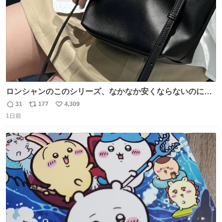
ロンシャンのこのシリーズ、なかなか安くならないのにセ
ール価格になってる🖤✨レザーなのが反則級にかわいい。
31
177
4,309
返
リ
い
持ってるだけでコーデが格上げされる。
1日前
信
ポ
い
数
ス
ね
ト
数
数