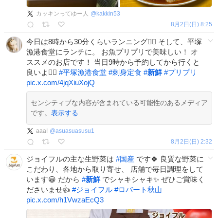
カッキンってゆー人
@
kakkin53
8月2日(日) 8:25
今日は8時から30分くらいランニング🏃‍♀️ そして、平塚
漁港食堂にランチに。 お魚プリプリで美味しい！ オ
ススメのお店です！ 当日9時から予約してから行くと
良いよ🙆‍♀️
#
平塚漁港食堂
#
刺身定食
#
新鮮
#
プリプリ
pic.x.com/4jqXiuXojQ
センシティブな内容が含まれている可能性のあるメディア
です。
表示する
aaa!
@
asuasuasusu1
8月2日(日) 2:32
ジョイフルの主な生野菜は
#
国産
です🍀 良質な野菜に
こだわり、各地から取り寄せ、 店舗で毎日調理をして
います😀 だから
#
新鮮
でシャキシャキ✨ ぜひご賞味く
ださいませ👍
#
ジョイフル
#
ロバート秋山
pic.x.com/h1VwzaEcQ3