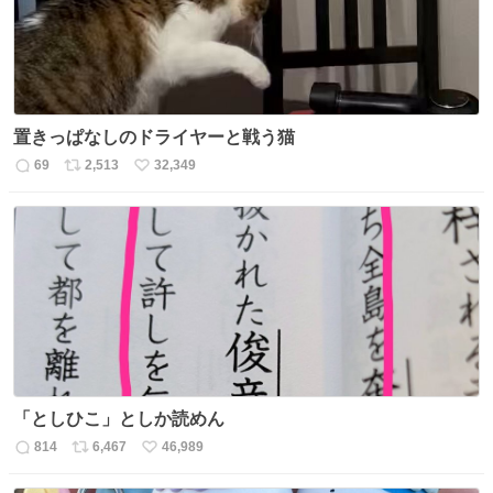
置きっぱなしのドライヤーと戦う猫
69
2,513
32,349
返
リ
い
信
ポ
い
数
ス
ね
ト
数
数
「としひこ」としか読めん
814
6,467
46,989
返
リ
い
信
ポ
い