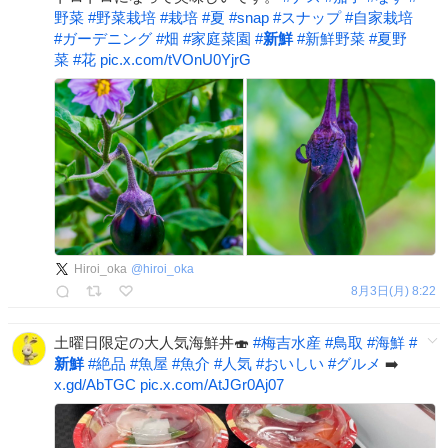
野菜
#
野菜栽培
#
栽培
#
夏
#
snap
#
スナップ
#
自家栽培
#
ガーデニング
#
畑
#
家庭菜園
#
新鮮
#
新鮮野菜
#
夏野
菜
#
花
pic.x.com/tVOnU0YjrG
Hiroi_oka
@
hiroi_oka
8月3日(月) 8:22
土曜日限定の大人気海鮮丼🍣
#
梅吉水産
#
鳥取
#
海鮮
#
新鮮
#
絶品
#
魚屋
#
魚介
#
人気
#
おいしい
#
グルメ
➡️
x.gd/AbTGC
pic.x.com/AtJGr0Aj07