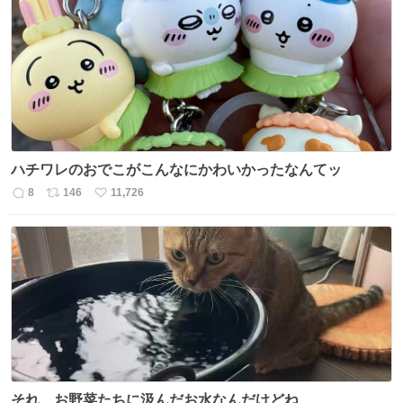
数
ス
ね
ト
数
数
ハチワレのおでこがこんなにかわいかったなんてッ
8
146
11,726
返
リ
い
信
ポ
い
数
ス
ね
ト
数
数
それ、お野菜たちに汲んだお水なんだけどね