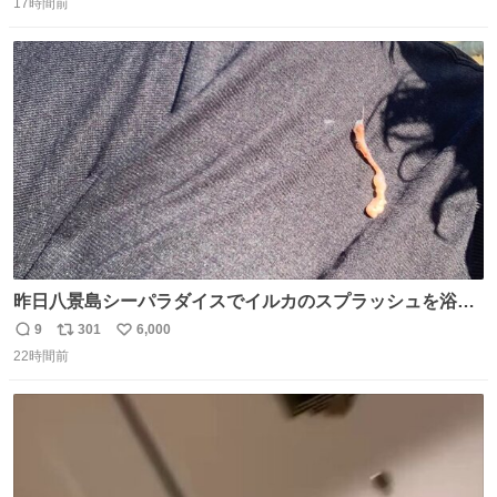
17時間前
信
ポ
い
数
ス
ね
ト
数
数
昨日八景島シーパラダイスでイルカのスプラッシュを浴び
たらゲソのおまけがついてきました。誰の食べカスかわか
9
301
6,000
返
リ
い
らないけど、とても愛おしいです。こんなおまけまで付け
22時間前
信
ポ
い
てもらって感謝しかありません。 #ふれあいラグーン #横
数
ス
ね
浜八景島シーパラダイス
ト
数
数