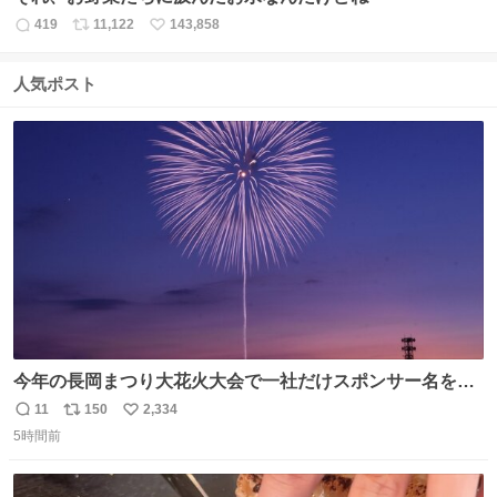
419
11,122
143,858
返
リ
い
信
ポ
い
数
ス
ね
人気ポスト
ト
数
数
今年の長岡まつり大花火大会で一社だけスポンサー名をア
ナウンスされずに花火打ち揚げされた企業が有った。 企業
11
150
2,334
返
リ
い
名から今更ながらその理由が解った😢
5時間前
信
ポ
い
数
ス
ね
ト
数