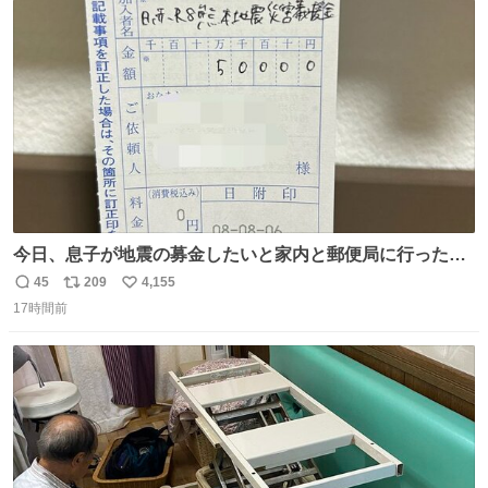
ト
数
数
今日、息子が地震の募金したいと家内と郵便局に行ったみ
たいです。おもちゃとか買う選択肢もあったと思うけど、
45
209
4,155
返
リ
い
自分で貯めてた2万円を役に立てて欲しい、みんなも元気
17時間前
信
ポ
い
になって欲しいと。家内も一緒に募金したので、自分も何
数
ス
ね
かできたらなぁと思いました。
ト
数
数