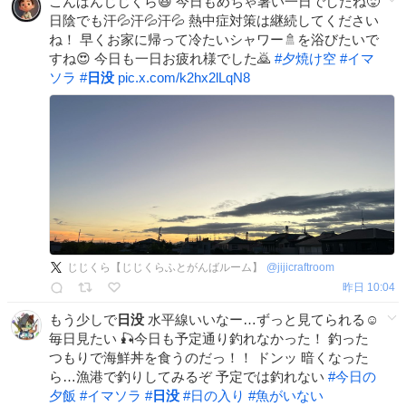
こんばんじじくら😆 今日もめちゃ暑い一日でしたね🥵
日陰でも汗💦汗💦汗💦 熱中症対策は継続してください
ね！ 早くお家に帰って冷たいシャワー🚿を浴びたいで
すね😍 今日も一日お疲れ様でした🙇
#
夕焼け空
#
イマ
ソラ
#
日没
pic.x.com/k2hx2lLqN8
じじくら【じじくらふとがんばルーム】
@
jijicraftroom
昨日 10:04
もう少しで
日没
水平線いいなー…ずっと見てられる☺️
毎日見たい 🎣今日も予定通り釣れなかった！ 釣った
つもりで海鮮丼を食うのだっ！！ ドンッ 暗くなった
ら…漁港で釣りしてみるぞ 予定では釣れない
#
今日の
夕飯
#
イマソラ
#
日没
#
日の入り
#
魚がいない