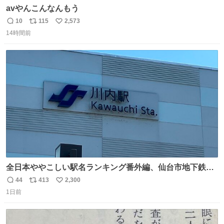
avやんこんなんもう
10
115
2,573
返
リ
い
14時間前
信
ポ
い
数
ス
ね
ト
数
数
全日本ややこしい駅名ランキング番外編、仙台市地下鉄川
内駅
44
413
2,300
返
リ
い
1日前
信
ポ
い
数
ス
ね
ト
数