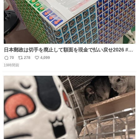
日本郵政は切手を廃止して額面を現金で払い戻せ2026 #日
本郵政 @JapanPostHD_PR
70
278
4,099
返
リ
い
19時間前
信
ポ
い
数
ス
ね
ト
数
数