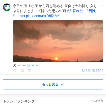
今日の帰り道 東から西を眺める 東側は土砂降り 久し
ぶりにまとまって降った恵みの雨
#
夕暮れ空
#
日没
#
sunset
pic.x.com/rsrD8I2tMY
tamaki
@
lounya
8月3日(月) 14:05
もっと見る
トレンドランキング
4:15
時点