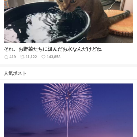
ト
数
数
それ、お野菜たちに汲んだお水なんだけどね
419
11,122
143,858
返
リ
い
信
ポ
い
数
ス
ね
人気ポスト
ト
数
数