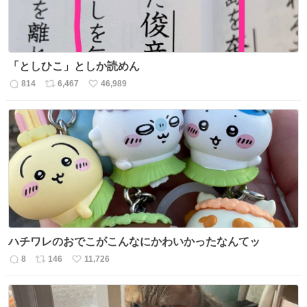
「としひこ」としか読めん
814
6,467
46,989
返
リ
い
信
ポ
い
数
ス
ね
ト
数
数
ハチワレのおでこがこんなにかわいかったなんてッ
8
146
11,726
返
リ
い
信
ポ
い
数
ス
ね