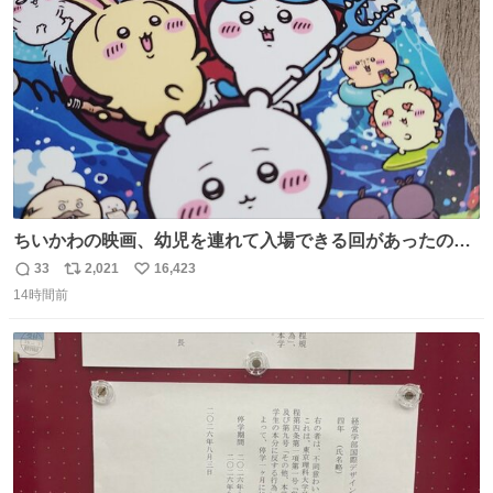
数
ちいかわの映画、幼児を連れて入場できる回があったので
子どもを連れて観てきたんですけど、セイレーンの登場シ
33
2,021
16,423
返
リ
い
ーンで場内のベビーが一斉に泣き出してたのがとてもよい
14時間前
信
ポ
い
映画体験でした。
数
ス
ね
ト
数
数