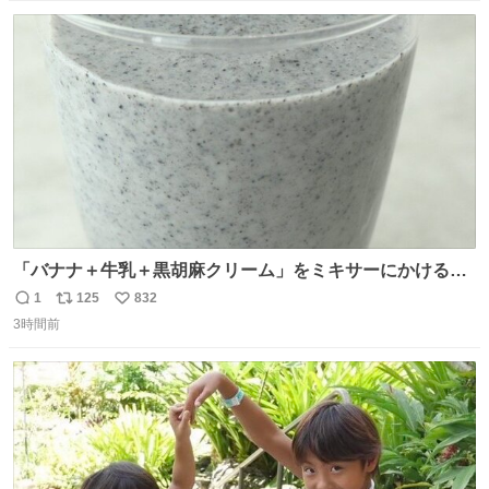
食うとたまりません この調理法、絶対覚えた方がいいです
数
ス
ね
youtu.be/s0jWxvy14_4
ト
数
数
「バナナ＋牛乳＋黒胡麻クリーム」をミキサーにかけるだ
けで、濃厚な黒胡麻スムージーができます！ バナナの甘み
1
125
832
返
リ
い
と黒胡麻の香ばしさは相性◎なので、ぜひ試してみてくだ
3時間前
信
ポ
い
さい👌✨ #バナナの日
数
ス
ね
ト
数
数