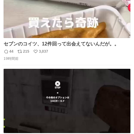
セブンのコイツ、12件回って出会えてないんだが。。
44
215
3,037
返
リ
い
19時間前
信
ポ
い
数
ス
ね
ト
数
数