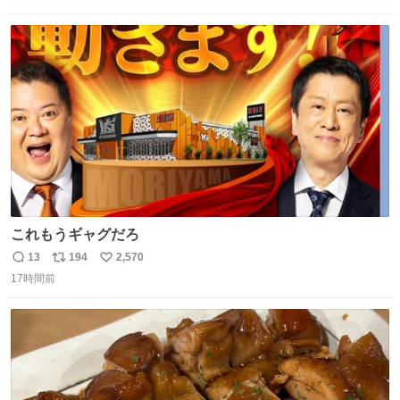
信
ポ
い
た宿泊費や交通費を、領収書の事後申請に基づき、国内線
数
ス
ね
は1人あたり上限1万円、国際線は上限2万円まで支払う。
ト
数
数
これもうギャグだろ
13
194
2,570
返
リ
い
17時間前
信
ポ
い
数
ス
ね
ト
数
数