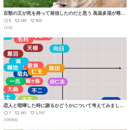
百獣の王が死を持って発信したのだと思う 高温多湿が尋常
でない日本の夏 どうか早急に飼育の環境を見直して 動物の
6
140
924
返
リ
い
命を護ってください…と 治療中のライオンが助かりますよ
1日前
信
ポ
い
うに すべての動物の命が護られますように 2026.7.3📷多摩
数
ス
ね
動物公園にて 残念ながら個体の識別は出来ません
ト
数
数
恋人と喧嘩した時に謝るかどうかについて考えてみました
💭 ▶︎自分から謝る or 悪くないなら謝らない ▶︎ねちねちす
7
161
1,707
返
リ
い
る or さっぱりしている 個人的見解です！色々と許してく
16時間前
信
ポ
い
ださい！
数
ス
ね