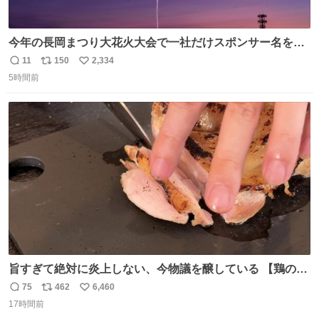
今年の長岡まつり大花火大会で一社だけスポンサー名をア
ナウンスされずに花火打ち揚げされた企業が有った。 企業
11
150
2,334
返
リ
い
名から今更ながらその理由が解った😢
5時間前
信
ポ
い
数
ス
ね
ト
数
数
旨すぎて絶対に炎上しない、今物議を醸している 【鶏のた
たき】 を家で作る方法を教えます 鶏もも肉に特別な処理を
75
462
6,460
返
リ
い
して大葉やみょうがなどの薬味と一緒にいただきます 夏に
17時間前
信
ポ
い