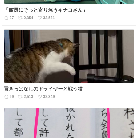
「館長にそっと寄り添うキナコさん」
27
2,354
33,531
返
リ
い
信
ポ
い
数
ス
ね
ト
数
数
置きっぱなしのドライヤーと戦う猫
69
2,513
32,349
返
リ
い
信
ポ
い
数
ス
ね
ト
数
数