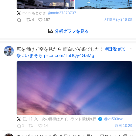
moto もとゆき
@
moto37373737
4
157
8月5日(水) 18:05
分析グラフを見る
窓を開けて空を見たら 面白い光条でした！
#
日没
#
光
条
#
いまそら
pic.x.com/TbUQy4GaMg
笹川 知久 次の目標はアイルランド撮影旅行
@
vh503cw
1
14
昨日 10:29