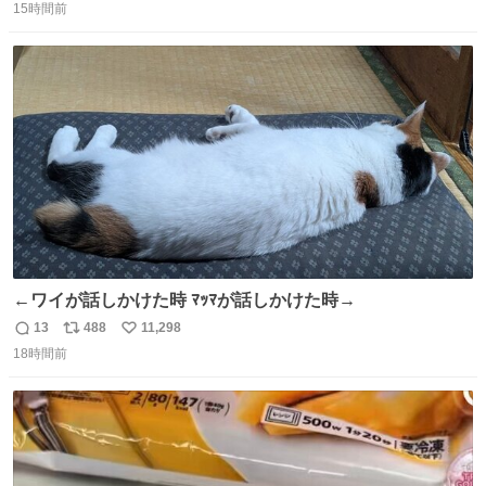
15時間前
信
ポ
い
数
ス
ね
ト
数
数
←ワイが話しかけた時 ﾏｯﾏが話しかけた時→
13
488
11,298
返
リ
い
18時間前
信
ポ
い
数
ス
ね
ト
数
数