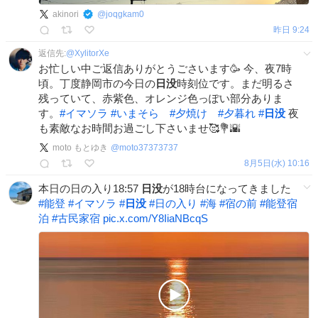
akinori
@
joqgkam0
昨日 9:24
返信先:
@
XylitorXe
お忙しい中ご返信ありがとうごさいます🥳 今、夜7時
頃。丁度静岡市の今日の
日没
時刻位です。まだ明るさ
残っていて、赤紫色、オレンジ色っぽい部分ありま
す。
#
イマソラ
#
いまそら
#
夕焼け
#
夕暮れ
#
日没
夜
も素敵なお時間お過ごし下さいませ🥰💐🌇
moto もとゆき
@
moto37373737
8月5日(水) 10:16
本日の日の入り18:57
日没
が18時台になってきました
#
能登
#
イマソラ
#
日没
#
日の入り
#
海
#
宿の前
#
能登宿
泊
#
古民家宿
pic.x.com/Y8IiaNBcqS