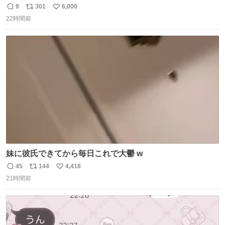
たらゲソのおまけがついてきました。誰の食べカスかわか
9
301
6,000
返
リ
い
らないけど、とても愛おしいです。こんなおまけまで付け
22時間前
信
ポ
い
てもらって感謝しかありません。 #ふれあいラグーン #横
数
ス
ね
浜八景島シーパラダイス
ト
数
数
妹に彼氏できてから毎日これで大鬱 w
45
144
4,418
返
リ
い
21時間前
信
ポ
い
数
ス
ね
ト
数
数