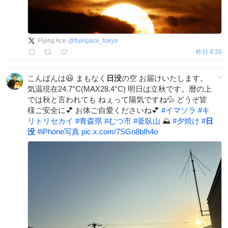
Flying Ace
@
flyingace_tokyo
昨日 9:35
こんばんは😃 まもなく
日没
の空 お届けいたします。
気温現在24.7°C(MAX28.4°C) 明日は立秋です。暦の上
では秋と言われても ねぇって陽気ですね💦 どうぞ皆
様ご安全に💕 お体ご自愛くださいね💕
#
イマソラ
#
キ
リトリセカイ
#
青森県
#
むつ市
#
釜臥山
⛰️
#
夕焼け
#
日
没
#
iPhone写真
pic.x.com/7SGn8bIh4o