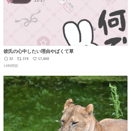
彼氏の心中したい理由やばくて草
32
376
17,468
返
リ
い
14時間前
信
ポ
い
数
ス
ね
ト
数
数