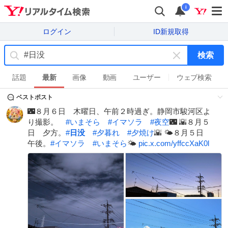
i
ログイン
ID新規取得
検索
キ
ー
話題
最新
画像
動画
ユーザー
ウェブ検索
ワ
ベストポスト
ー
ド
🌃８月６日 木曜日、午前２時過ぎ。静岡市駿河区よ
を
り撮影。
#
いまそら
#
イマソラ
#
夜空
🌃 🌇８月５
消
日 夕方。
#
日没
#
夕暮れ
#
夕焼け
🌇 🌤️８月５日
す
午後。
#
イマソラ
#
いまそら
🌤️
pic.x.com/yffccXaK0l