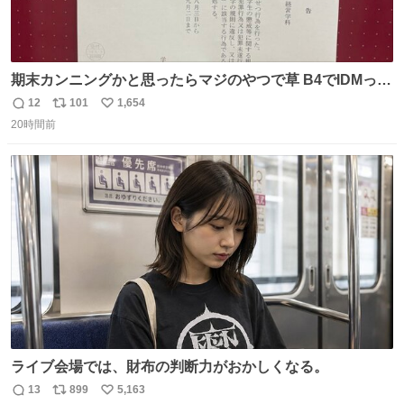
期末カンニングかと思ったらマジのやつで草 B4でIDMって
ことはおそらく就職だし、内定取り消し？ それと夏休み期
12
101
1,654
返
リ
い
間の停学って無意味じゃね？
20時間前
信
ポ
い
数
ス
ね
ト
数
数
ライブ会場では、財布の判断力がおかしくなる。
13
899
5,163
返
リ
い