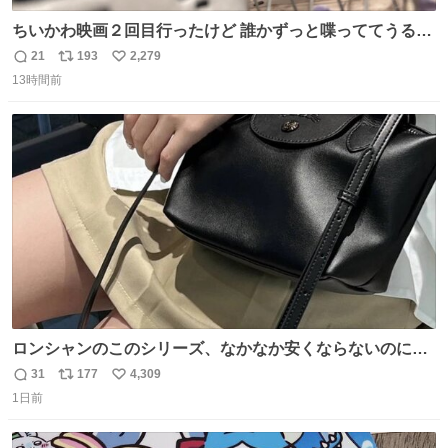
ちいかわ映画２回目行ったけど 誰かずっと喋っててうるさ
かった 許せねえ
21
193
2,279
返
リ
い
13時間前
信
ポ
い
数
ス
ね
ト
数
数
ロンシャンのこのシリーズ、なかなか安くならないのにセ
ール価格になってる🖤✨レザーなのが反則級にかわいい。
31
177
4,309
返
リ
い
持ってるだけでコーデが格上げされる。
1日前
信
ポ
い
数
ス
ね
ト
数