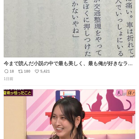
数
今まで読んだ小説の中で最も美しく、最も俺が好きなラス
トシーン
18
180
5,421
返
リ
い
1日前
信
ポ
い
数
ス
ね
ト
数
数