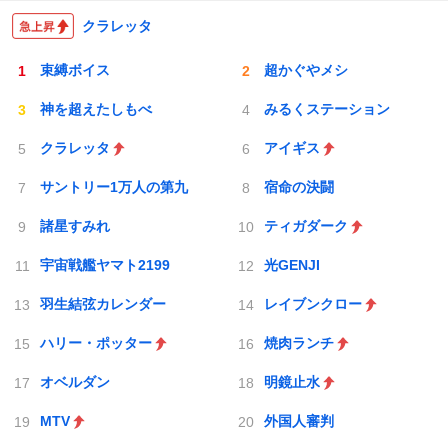
クラレッタ
束縛ボイス
超かぐやメシ
神を超えたしもべ
みるくステーション
クラレッタ
アイギス
サントリー1万人の第九
宿命の決闘
諸星すみれ
ティガダーク
宇宙戦艦ヤマト2199
光GENJI
羽生結弦カレンダー
レイブンクロー
ハリー・ポッター
焼肉ランチ
オベルダン
明鏡止水
MTV
外国人審判