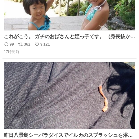
これがこう。 ガチのおばさんと姪っ子です。 （身長抜かさ
れててしぬ笑） #ヤツルギ12 #家族でヒロイン
99
362
9,121
返
リ
い
17時間前
信
ポ
い
数
ス
ね
ト
数
数
昨日八景島シーパラダイスでイルカのスプラッシュを浴び