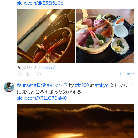
pic.x.com/dkE5Sf61Ce
ジジくん
@
jiji0027
昨日 9:37
#
sunset
#
日没
#
イマソラ
by
#
fz200
at
#
tokyo
久しぶり
に沈むところを撮った気がする。
pic.x.com/XT11O7DnM8