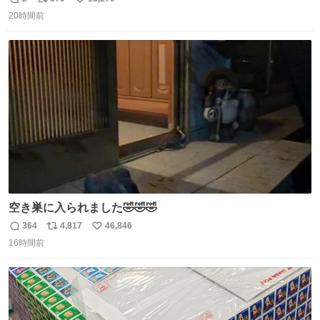
返
リ
い
20時間前
信
ポ
い
数
ス
ね
ト
数
数
空き巣に入られました🤣🤣🤣
364
4,817
46,846
返
リ
い
16時間前
信
ポ
い
数
ス
ね
ト
数
数