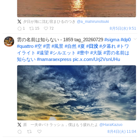
夕日が海に沈む宿まひるのつき
@
a_mahirunotsuki
1
15
72
8月5日(水) 9:51
雲の名前は知らない - 1859 tag_20260729
#
sigma
#
dp0
#
quattro
#
空
#
雲
#
風景
#
自然
#
夏
#
日没
#
夕暮れ
#
トワ
イライト
#
遠望
#
シルエット
#
豊中
#
大阪
#
雲の名前は
知らない
#
namaraexpress
pic.x.com/Urj2VsnUHu
原 一夫＠パトラッシュ，僕はもう疲れたよ
@
HaraKazuo
8月4日(火) 11:04