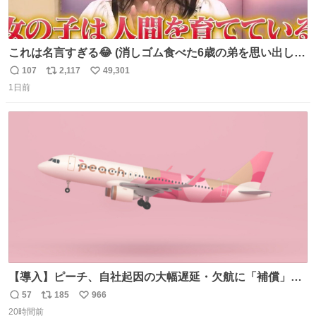
これは名言すぎる😂 (消しゴム食べた6歳の弟を思い出しな
がら)
107
2,117
49,301
返
リ
い
1日前
信
ポ
い
数
ス
ね
ト
数
数
【導入】ピーチ、自社起因の大幅遅延・欠航に「補償」開
始へ news.livedoor.com/article/detail… 同社に起因する理
57
185
966
返
リ
い
由によって大幅遅延や欠航が発生した場合、乗客が負担し
20時間前