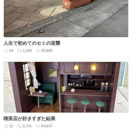
数
人生で初めてのセミの逆襲
54
1,249
25,895
返
リ
い
信
ポ
い
数
ス
ね
ト
数
数
喫茶店が好きすぎた結果
31
2,701
64,637
返
リ
い