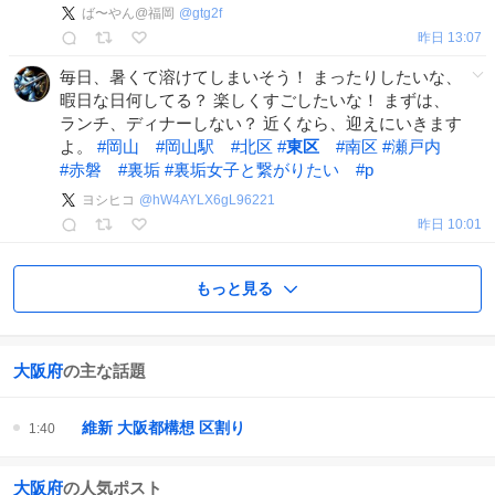
ば〜やん@福岡
@
gtg2f
昨日 13:07
毎日、暑くて溶けてしまいそう！ まったりしたいな、
暇日な日何してる？ 楽しくすごしたいな！ まずは、
ランチ、ディナーしない？ 近くなら、迎えにいきます
よ。
#
岡山
#
岡山駅
#
北区
#
東区
#
南区
#
瀬戸内
#
赤磐
#
裏垢
#
裏垢女子と繋がりたい
#
p
ヨシヒコ
@
hW4AYLX6gL96221
昨日 10:01
もっと見る
大阪府
の主な話題
維新 大阪都構想 区割り
1:40
大阪府
の人気ポスト