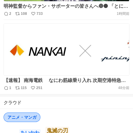
明神監督からファン・サポーターの皆さんへ🔵⚫️ 「とにか
く熱くなるような試合をする。」 浦和戦試合情報はこちら
2
108
733
1時間前
返
リ
い
から🔽 チケット残りわずかℹ️ https://t.co/VJPHLA7Mpf #ガ
信
ポ
い
ンバ大阪 #GAMBAOSAKA https://t.co/5W98ahXEQA
数
ス
ね
ト
数
数
【速報】 南海電鉄 なにわ筋線乗り入れ 次期空港特急導
入発表 ラピートが築いてきた 「価値と精神を未来に継承」
1
115
251
48分前
返
リ
い
車両デザインは イタリア・ピニンファリーナ社※と 新たな
信
ポ
い
フラッグシップを共創 デザイン等詳細は今後発表 ※鉄道車
クラウド
数
ス
ね
両はETR500やEurostar e320などデザイン ↓南海電鉄リリ
ト
数
数
ースより https://t.co/ycgHF6DhdB
アニメ・マンガ
鬼滅の刃
ちいかわ