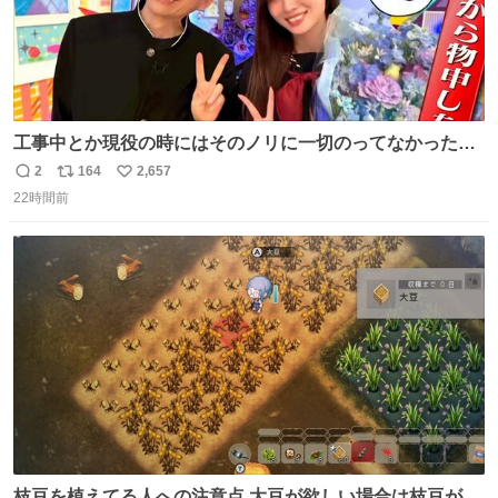
工事中とか現役の時にはそのノリに一切のってなかった1
番の「設楽の女」が卒業して頭角を現しはじめてて大好き
2
164
2,657
返
リ
い
🥲🥲 設楽さんの返しも良い🥲 #梅澤美波
22時間前
信
ポ
い
数
ス
ね
ト
数
数
枝豆を植えてる人への注意点 大豆が欲しい場合は枝豆が収