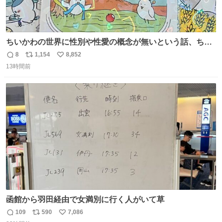
ちいかわの世界に性別や性愛の概念が無いという話、ちい
かわタロットでも恋人・女帝・女教皇あたりは性別を意識
8
1,154
8,852
返
リ
い
させないように描かれてるんだよね。かなり徹底している
13時間前
信
ポ
い
印象。
数
ス
ね
ト
数
数
函館から羽田経由で女満別に行く人がいて草
109
590
7,086
返
リ
い