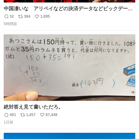
中国凄いな アリペイなどの決済データなどビックデータ
で海外にいる中国人の監視をはじめ、多額の資金決済など
32
384
1,095
返
リ
い
があれば帰国命令を出しはじめたらしい。そして、パスポ
5時間前
信
ポ
い
ート取上げで二度と出国できないと、、
数
ス
ね
ト
数
数
絶対答え見て書いただろ。
401
1,457
87,448
返
リ
い
1日前
信
ポ
い
数
ス
ね
ト
数