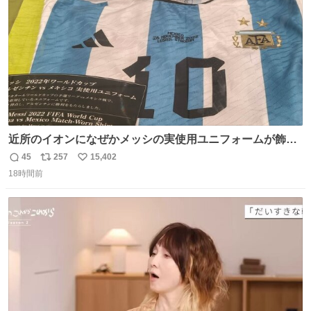
数
近所のイオンになぜかメッシの実使用ユニフォームが飾っ
てあっておもろい
45
257
15,402
返
リ
い
18時間前
信
ポ
い
数
ス
ね
ト
数
数