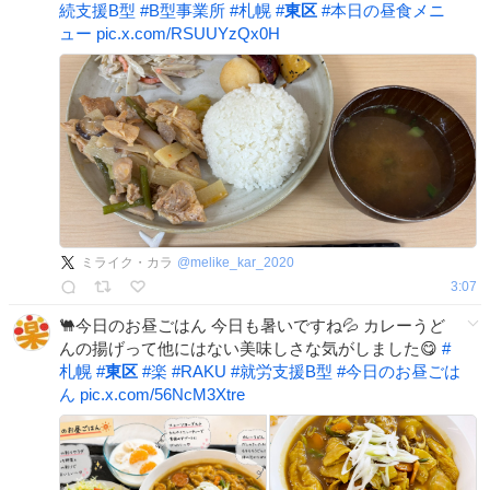
続支援B型
#
B型事業所
#
札幌
#
東区
#
本日の昼食メニ
ュー
pic.x.com/RSUUYzQx0H
ミライク・カラ
@
melike_kar_2020
3:07
🐫今日のお昼ごはん 今日も暑いですね💦 カレーうど
んの揚げって他にはない美味しさな気がしました😋
#
札幌
#
東区
#
楽
#
RAKU
#
就労支援B型
#
今日のお昼ごは
ん
pic.x.com/56NcM3Xtre