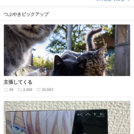
つぶやきピックアップ
主張してくる
50
2,408
25,563
返
リ
い
信
ポ
い
数
ス
ね
ト
数
数