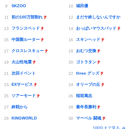
SKZOO
城田優
初の100万部割れ
まだサ終しないんですか
フランスベッド
おっぱいマウスパッド
中国製ルーター
スキンヘッド
クロスレスキュー
おむつ交換
火山性地震
ゴトラタン
次回イベント
three グッズ
EXサービス
オリーブの丘
ツアーモード
稲垣篤志
終戦から
最年長勝利
KINGWORLD
マーベル 闘魂
100位まで見る