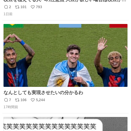
穫できる状態で秋を迎えましょう。 気になって一部だけ収
2
101
793
返
リ
い
穫したら普通に枯れてた… #ほの暮しの庭
1日前
信
ポ
い
数
ス
ね
ト
数
数
なんとしても実現させたいの分かるわ
7
106
5,244
返
リ
い
17時間前
信
ポ
い
数
ス
ね
ト
数
数