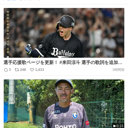
選手応援歌ページを更新！ #来田涼斗 選手の歌詞を追加し
ました！ https://t.co/Daqft4Kjza 球場で一緒に歌ってバフ
3
248
1,433
1時間前
返
リ
い
ァローズへの応援をお願いいたします！ #Bs2026
信
ポ
い
https://t.co/79oh9i6pDO
数
ス
ね
ト
数
数
0:15