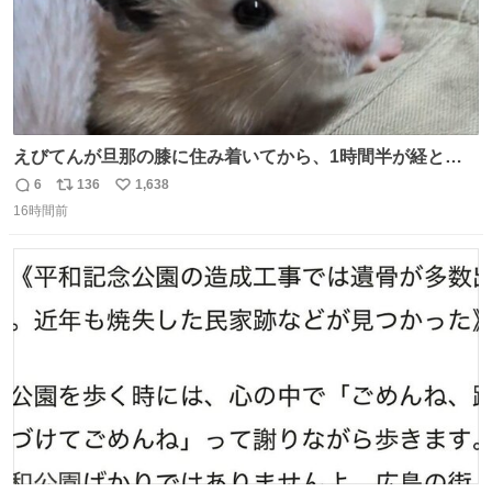
えびてんが旦那の膝に住み着いてから、1時間半が経とう
としている。 えびてんはもう永住の意を固めており、持ち
6
136
1,638
返
リ
い
込んだおやつを所定の場所に置くなどしている。
16時間前
信
ポ
い
数
ス
ね
ト
数
数