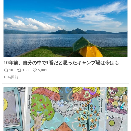
数
10年前、自分の中で1番だと思ったキャンプ場は今はもう
ない
10
130
5,001
返
リ
い
16時間前
信
ポ
い
数
ス
ね
ト
数
数