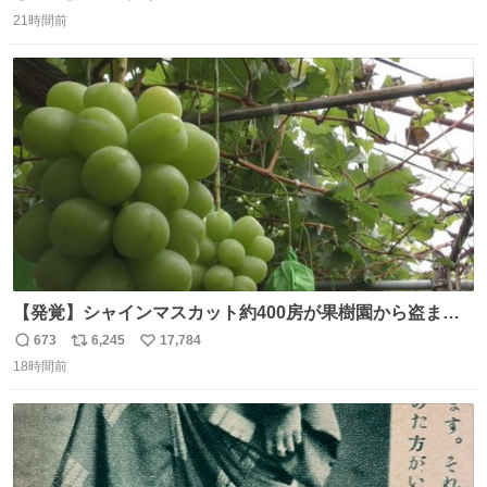
返
リ
い
いてくれました。 あとでソフトクリーム買ってやろうと思
21時間前
信
ポ
い
いました。
数
ス
ね
ト
数
数
【発覚】シャインマスカット約400房が果樹園から盗まれ
る 栃木・佐野市 news.livedoor.com/article/detail… 被害
673
6,245
17,784
返
リ
い
に遭った果樹園には防犯カメラなどはなく、シャインマス
18時間前
信
ポ
い
カットが盗まれた木には刃物などで切られた跡が。市内で
数
ス
ね
今年に入って同様の被害は確認されておらず、警察はパト
ト
数
数
ロールを強化する。