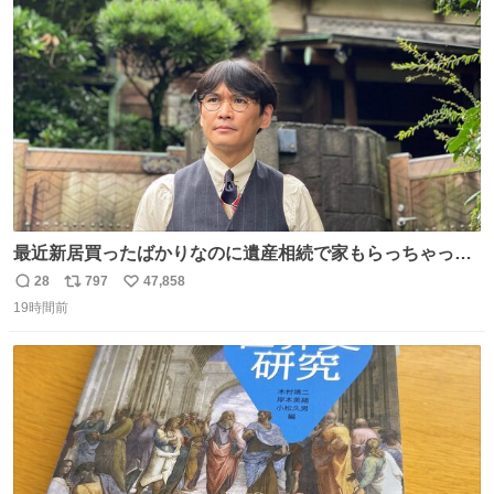
ト
数
数
最近新居買ったばかりなのに遺産相続で家もらっちゃった
長男
28
797
47,858
返
リ
い
19時間前
信
ポ
い
数
ス
ね
ト
数
数