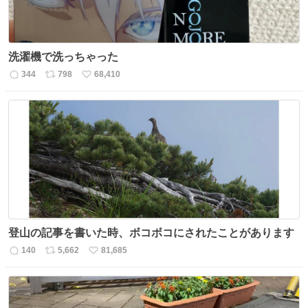
洗濯機で洗っちゃった
344
798
68,410
返
リ
い
信
ポ
い
数
ス
ね
ト
数
数
登山の記事を書いた時、ボコボコにされたことがあります
140
5,662
81,685
返
リ
い
信
ポ
い
数
ス
ね
ト
数