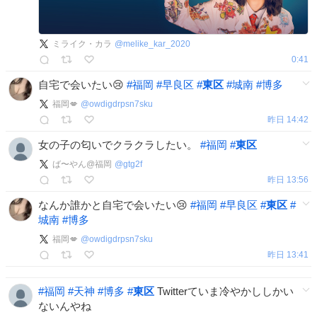
ミライク・カラ
@
melike_kar_2020
0:41
自宅で会いたい😢
#
福岡
#
早良区
#
東区
#
城南
#
博多
福岡💋
@
owdigdrpsn7sku
昨日 14:42
女の子の匂いでクラクラしたい。
#
福岡
#
東区
ば〜やん@福岡
@
gtg2f
昨日 13:56
なんか誰かと自宅で会いたい😢
#
福岡
#
早良区
#
東区
#
城南
#
博多
福岡💋
@
owdigdrpsn7sku
昨日 13:41
#
福岡
#
天神
#
博多
#
東区
Twitterていま冷やかししかい
ないんやね