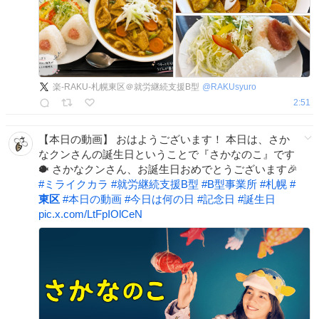
楽-RAKU-札幌東区＠就労継続支援B型
@
RAKUsyuro
2:51
【本日の動画】 おはようございます！ 本日は、さか
なクンさんの誕生日ということで『さかなのこ』です
🐡 さかなクンさん、お誕生日おめでとうございます🎉
#
ミライクカラ
#
就労継続支援B型
#
B型事業所
#
札幌
#
東区
#
本日の動画
#
今日は何の日
#
記念日
#
誕生日
pic.x.com/LtFpIOlCeN