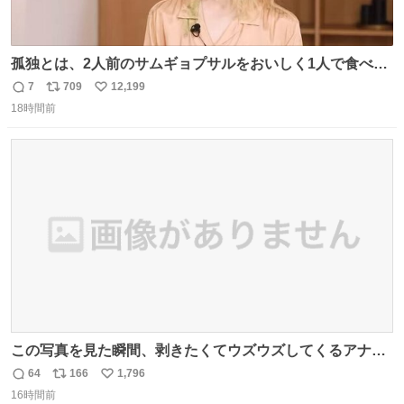
孤独とは、2人前のサムギョプサルをおいしく1人で食べる
ことである←好きすぎる
7
709
12,199
返
リ
い
18時間前
信
ポ
い
数
ス
ね
ト
数
数
この写真を見た瞬間、剥きたくてウズウズしてくるアナ
タ、完全なる同世代（笑） #70年代 #80年代 #昭和レト
64
166
1,796
返
リ
い
ロ
16時間前
信
ポ
い