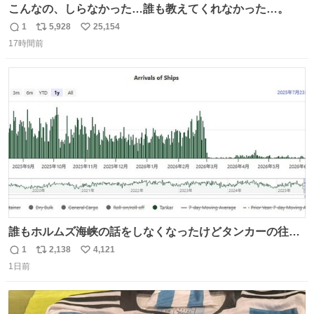
こんなの、しらなかった…誰も教えてくれなかった…。
1
5,928
25,154
返
リ
い
17時間前
信
ポ
い
数
ス
ね
ト
数
数
誰もホルムズ海峡の話をしなくなったけどタンカーの往来
は消滅したままですねと
1
2,138
4,121
返
リ
い
1日前
信
ポ
い
数
ス
ね
ト
数