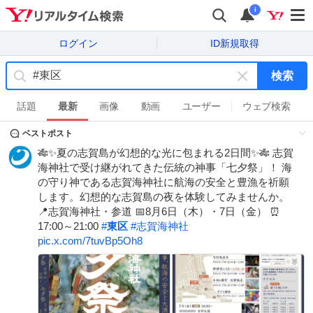
i
ログイン
ID新規取得
検索
キ
ー
話題
最新
画像
動画
ユーザー
ウェブ検索
ワ
ベストポスト
ー
ド
🎋✨夏の志賀島が幻想的な光に包まれる2日間✨🎋 志賀
を
海神社で受け継がれてきた伝統の神事「七夕祭」！ 海
消
の守り神である志賀海神社に航海の安全と豊漁を祈願
す
します。幻想的な志賀島の夜を体験してみませんか。
📍志賀海神社・参道 📅8月6日（木）・7日（金） ⏰
17:00～21:00
#
東区
#
志賀海神社
pic.x.com/7tuvBp5Oh8