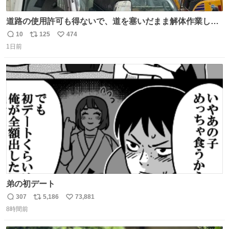
道路の使用許可も得ないで、道を塞いだまま解体作業して
る。 写真を撮ろうとしたら「勝手に写真撮るな馬鹿野郎」
10
125
474
返
リ
い
と罵倒されるなど。
1日前
信
ポ
い
数
ス
ね
ト
数
数
弟の初デート
307
5,186
73,881
返
リ
い
8時間前
信
ポ
い
数
ス
ね