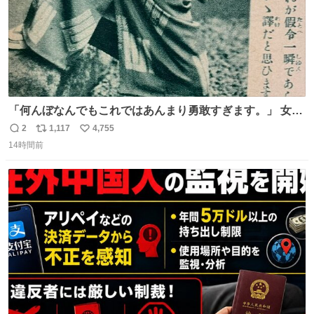
「何んぼなんでもこれではあんまり勇敢すぎます。」 女性
の立ち振る舞い指南コーナーで、大股を「下品」や「はし
2
1,117
4,755
返
リ
い
たない」という言葉を使わず「勇敢すぎます」と洒落っ気
14時間前
信
ポ
い
たっぷりにたしなめる当時の言葉選びよ 勇敢すぎます、使
数
ス
ね
っていきたい… （昭和4年婦人倶楽部新年号より）
ト
数
数