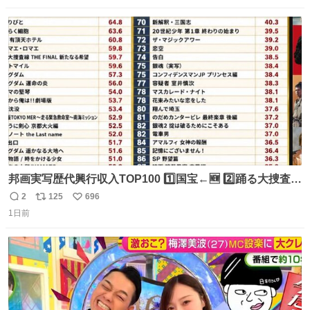
数
ス
ね
ト
数
数
邦画実写歴代興行収入TOP100 1️⃣国宝←🆕 2️⃣踊る大捜査線
THE MOVIE2 3️⃣南極物語 4️⃣踊る大捜査線 THE MOVIE 5️⃣
2
125
696
返
リ
い
子猫物語 6️⃣劇場版コード・ブルー 7️⃣天と地と 8️⃣永遠の0
1日前
信
ポ
い
9️⃣ROOKIES-卒業- 🔟世界の中心で、愛をさけぶ … 44位 ほ
数
ス
ね
どなく、お別れです←🆕 … 60位 キングダム 魂の決戦←🆕
ト
数
数