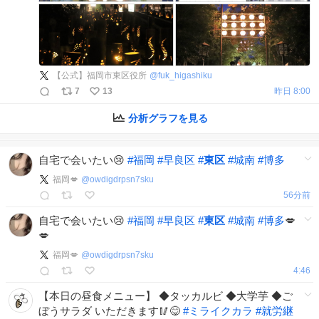
【公式】福岡市東区役所
@
fuk_higashiku
7
13
昨日 8:00
分析グラフを見る
自宅で会いたい😢
#
福岡
#
早良区
#
東区
#
城南
#
博多
福岡💋
@
owdigdrpsn7sku
56分前
自宅で会いたい😢
#
福岡
#
早良区
#
東区
#
城南
#
博多
💋
💋
福岡💋
@
owdigdrpsn7sku
4:46
【本日の昼食メニュー】 ◆タッカルビ ◆大学芋 ◆ご
ぼうサラダ いただきます🥢😋
#
ミライクカラ
#
就労継