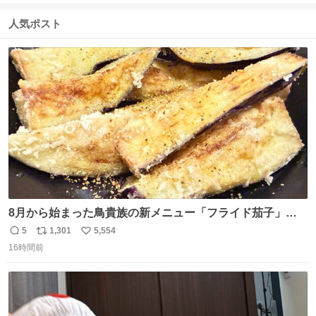
信
ポ
い
数
ス
ね
人気ポスト
ト
数
数
8月から始まった鳥貴族の新メニュー「フライド茄子」が
うますぎでした 信じて……
5
1,301
5,554
返
リ
い
16時間前
信
ポ
い
数
ス
ね
ト
数
数