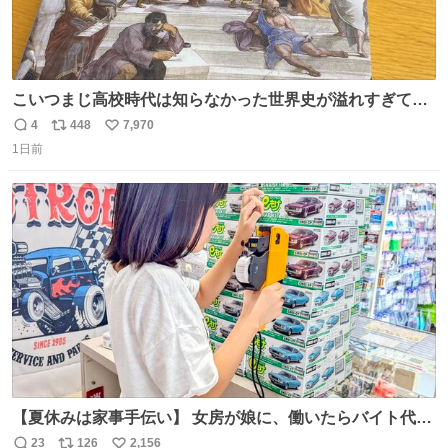
こいつまじ高校時代は知らなかった世界史が溢れすぎてて
𝑩𝑰𝑮 𝑳𝑶𝑽𝑬＿＿
4
448
7,970
返
リ
い
1日前
信
ポ
い
数
ス
ね
ト
数
数
【夏休みは家事手伝い】 女房が娘に、働いたらバイト代も
らえば？と言ったら、娘は、いらない、と言って黙々と働
23
126
2,156