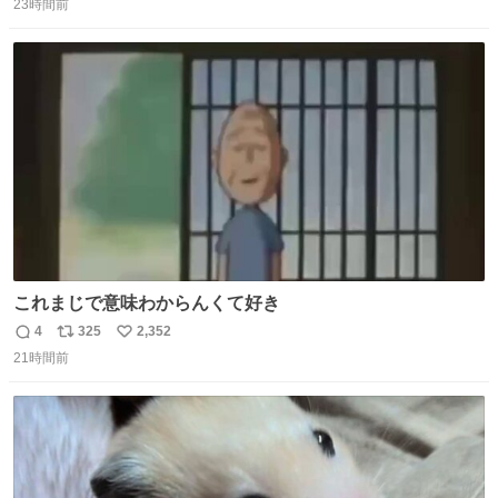
23時間前
信
ポ
い
数
ス
ね
ト
数
数
これまじで意味わからんくて好き
4
325
2,352
返
リ
い
21時間前
信
ポ
い
数
ス
ね
ト
数
数