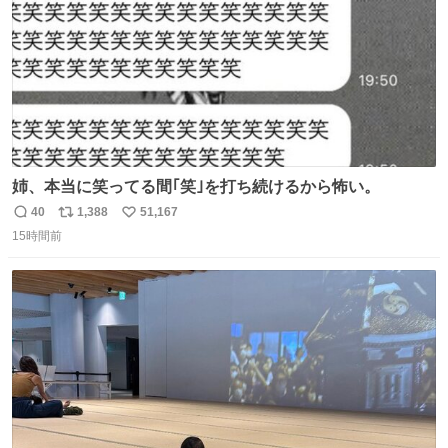
姉、本当に笑ってる間｢笑｣を打ち続けるから怖い。
40
1,388
51,167
返
リ
い
15時間前
信
ポ
い
数
ス
ね
ト
数
数