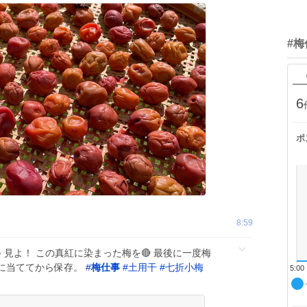
#
6
ポ
8:59
 見よ！ この真紅に染まった梅を🔴 最後に一度梅
に当ててから保存。
#
梅仕事
#
土用干
#
七折小梅
5:00