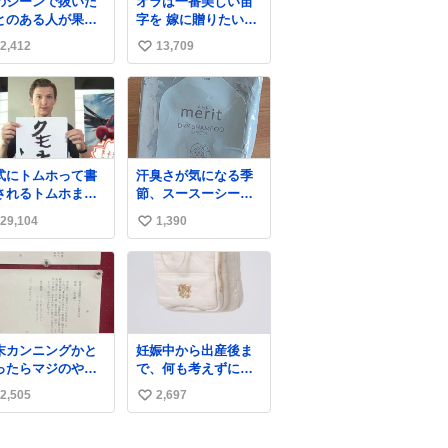
のシーンで抜いた
オラは一番美しい苗
。一方で、健康診
とのある人が果た
字を 嫁に贈りたい
を受けていると回
て世にどれほどい
（0/16) #コルクマン
した人のうち「病
2,412
13,709
い
ことか このアカウ
ガ専科
が見つかった」の
トに辿り着いた皆
い
2割以上となったと
んとは、ロボコッ
う。
ね
2についてこれから
数
ぜひ語り合ってい
たい
式にトムホって書
汗臭さが気になる季
されるトムホまだ
節、スースーシート
白い
以外だと、これがと
29,104
1,390
い
にかくスッキリす
る。2年くらい前に #
い
生活は踊る で紹介し
ね
たやつ。おじさんに
数
もおばさんにもオス
スメだ。ドラストに
売ってるぞ。ドライ
末カンニングかと
妊娠中から出産後ま
シャンプーって書い
ったらマジのやつ
で、何も考えずにサ
てあるけど汗拭きシ
草 B4でIDMってこ
ッと持って行けるよ
ートみたいなもの。
2,505
2,697
い
はおそらく就職だ
うなショルダーバッ
耳裏襟足首筋がんが
、内定取り消し？
グが欲しいな〜と思
い
ん拭いて汗臭不安を
れと夏休み期間の
っていたのだけど
解消。
ね