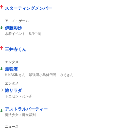
スターティングメンバー
アニメ・ゲーム
伊藤彩沙
水着イベント
8月中旬
三井寺くん
エンタメ
最強漢
HIKAKINさん
最強漢小島健伝説
みそきん
学生時代から
YouTuber
HIKAKIN
エンタメ
旅サラダ
トニセン
ね〜✌️
アストラルパーティー
魔法少女ノ魔女裁判
ニュース