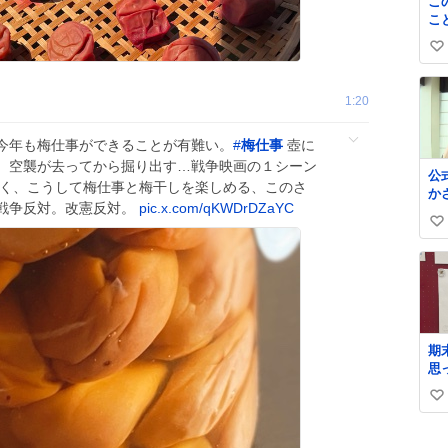
こ
う
こ
断
し
答
い
る
気
ン
い
は
さ
い
ね
1:20
プ
数
も
今年も梅仕事ができることが有難い。
#
梅仕事
壺に
き
、空襲が去ってから掘り出す…戦争映画の１シーン
公
なく、こうして梅仕事と梅干しを楽しめる、このさ
か
戦争反対。改憲反対。
pic.x.com/qKWDrDZaYC
面
い
い
ね
数
期
思
で
い
と
し
い
そ
ね