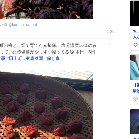
占い師
@
kureha_uranai
ち
1:29
人
便
上町の梅と、畑で育てた赤紫蘇。 塩分濃度16％の昔
い
タ
干していた赤紫蘇が少しずつ減ってる😂 本日、3日
開
い
仕事
#
田上町
#
家庭菜園
#
保存食
ら
ね
枚
数
っ
ん
筒
【
ー
康
て
け
よ
い
由
ら
い
ne
ね
art
数
そ
受
と