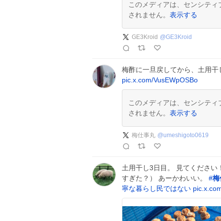
このメディアは、センシティ
されません。
表示する
GE3Kroid
@
GE3Kroid
梅酢に一旦戻してから、土用干
pic.x.com/VusEWpOSBo
このメディアは、センシティ
されません。
表示する
梅仕事丸
@
umeshigoto0619
土用干し3日目。 見てください
すぎた？） あーかわいい。
#
梅
寧な暮らし民ではない
pic.x.co