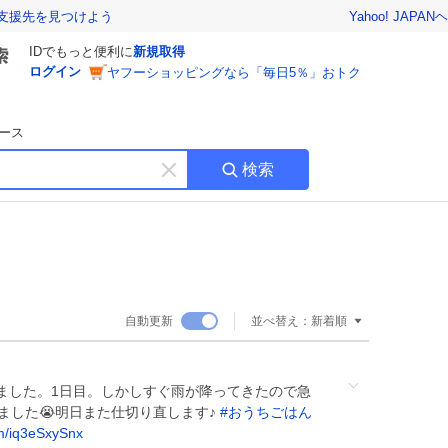
Yahoo! JAPAN
ヘ
支援先を見つけよう
IDでもっと便利に
新規取得
ログイン
ヤフーショッピングなら「毎日5％」おトク
ース
検索
キ
ー
ワ
ー
ド
を
消
自動更新
並べ替え：
新着順
す
ました。1日目。しかしすぐ雨が降ってきたので急
しました😭明日また仕切り直します♪
#
おうちごはん
om/iq3eSxySnx