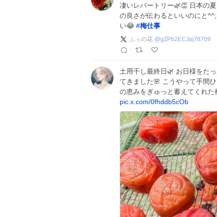
凄いレパートリー🌿👏 日本
の良さが伝わるといいのにと^^
い😂
#
梅仕事
ふぅの花
@
gZPb2ECJaj78709
土用干し最終日🌿 お日様をた
てきました🌸 ​こうやって手間
の恵みをぎゅっと蓄えてくれた
pic.x.com/0fhddb5cOb