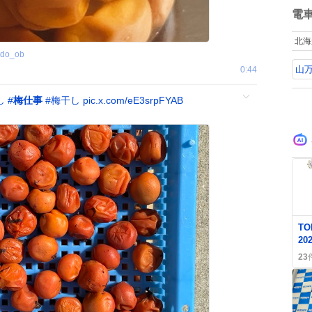
停
数
電
ね
北海
do_ob
山
0:44
し
#
梅仕事
#
梅干し
pic.x.com/eE3srpFYAB
0
TO
2
藤
23
フ