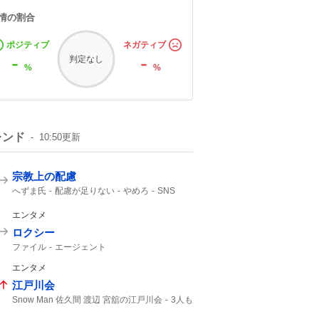
情の割合
ポジティブ
ネガティブ
-
-
判定なし
%
%
レンド
10:50
更新
宗教上の配慮
へずま氏
配慮が足りない
やめろ
SNS
へずまりゅう
炊き出し
エンタメ
ロクシー
ファイル
エージェント
エンタメ
江戸川会
Snow Man 佐久間 渡辺 宮舘の江戸川会
3人も
Snow Man
2人目
55分