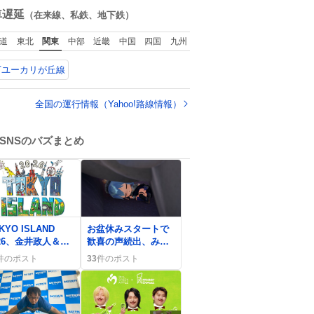
学って無意味じゃ
snidelでめちゃくち
数
車遅延
（在来線、私鉄、地下鉄）
？
ゃピッタリなものを
見つけたので買っ
道
東北
関東
中部
近畿
中国
四国
九州
た！✨ スマホと小物
とペットボトルが入
万ユーカリが丘線
るの最高すぎる🥹 し
かもスマホ入れ独立
してるしファスナー
全国の運行情報（Yahoo!路線情報）
ない！地味に嬉しい
やつ！！！
SNSのバズまとめ
0
KYO ISLAND
お盆休みスタートで
026、金井政人＆斎
歓喜の声続出、みん
宏介が出演決定で
なで旅行や帰省の計
件のポスト
33
件のポスト
ァン歓喜
画が盛り上がる