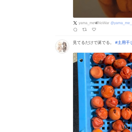
yama_me🕊️NoWar
@
yama_me_
見てるだけで涎でる。
#
土用干