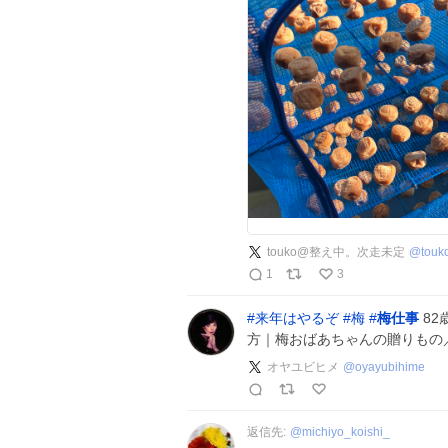
touko@整え中。次走未定
@
touk
1
3
#
来年はやるぞ
#
梅
#
梅仕事
82
方｜梅おばあちゃんの贈りもの
オヤユビヒメ
@
oyayubihime
返信先:
@
michiyo_koishi_