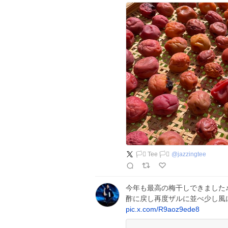
🏳️‍⚧️ Tee 🏳️‍⚧️
@
jazzingtee
今年も最高の梅干しできました♪
酢に戻し再度ザルに並べ少し風
pic.x.com/R9aoz9ede8