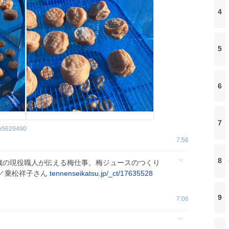
4
5
6
7
o5629490
7:56
8
歳の現役職人が伝える梅仕事。梅ジュースのつくり
／乗松祥子さん
tennenseikatsu.jp/_ct/17635528
9
7:06