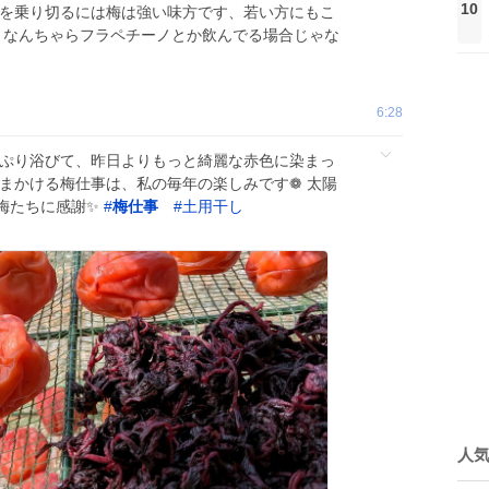
10
の夏を乗り切るには梅は強い味方です、若い方にもこ
; なんちゃらフラペチーノとか飲んでる場合じゃな
6:28
っぷり浴びて、昨日よりもっと綺麗な赤色に染まっ
ひまかける梅仕事は、私の毎年の楽しみです❁ ​太陽
梅たちに感謝✨️
#
梅仕事
#
土用干し
人