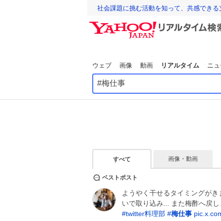
社会課題に挑む活動を知って、共感できる
ウェブ
画像
動画
リアルタイム
ニュ
画像・動画
すべて
ベストポスト
ようやく干せるタイミングがき
いで取り込み... また梅酢へ戻
#
twitter料理部
#
梅仕事
pic.x.c