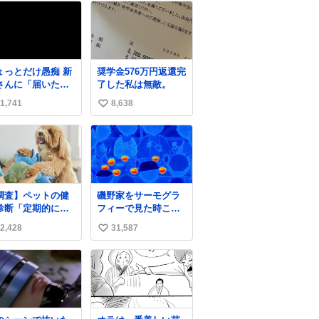
ょっとだけ愚痴 新
奨学金576万円返還完
さんに「届いた郵
了した私は無敵。
物をカッター（レ
1,741
8,638
い
ーオープナー）で
けて」って頼んだ
い
、想定してたのは1
ね
目の赤い部分を切
数
て開ける、だった
だけど 2枚目の封
の真ん中にカッタ
調査】ペットの健
磯野家をサーモグラ
で切れ込みを入れ
診断「定期的に受
フィーで見た時これ
開ける、だったん
ていない」6割 理
だったら怖い
ね……
2,428
31,587
い
は「元気そうだか
」
い
ws.livedoor.com/
ね
icle/detail… およ
数
4割は「健康診断を
けたことがない」
回答しているそ