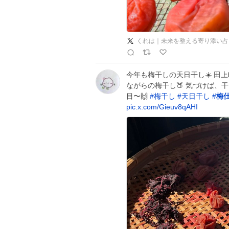
​くれは｜未来を整える寄り添い
今年も梅干しの天日干し☀️ 田
ながらの梅干し🍑 気づけば、
目〜🙌
#
梅干し
#
天日干し
#
梅
pic.x.com/Gieuv8qAHI