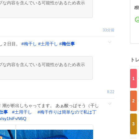
ブな内容を含んでいる可能性があるため表示
感
33分前
し２日目。
#
梅干し
#
土用干し
#
梅仕事
ト
ブな内容を含んでいる可能性があるため表示
1
8:22
2
！潮が析出しちゃってます。 あぁ酸っぱそう（干し
仕事
#
土用干し
#
梅干作りは簡単なので私は丁
m/sy1hiFvN6Q
3