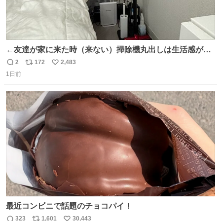
←友達が家に来た時（来ない）掃除機丸出しは生活感が出
てかっこ悪いなぁ →せや
2
172
2,483
返
リ
い
1日前
信
ポ
い
数
ス
ね
ト
数
数
最近コンビニで話題のチョコパイ！
323
1,601
30,443