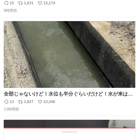
15
1,031
15,174
返
リ
い
9時間前
信
ポ
い
数
ス
ね
ト
数
数
全部じゃないけど！水位も半分ぐらいだけど！水が来はじ
めたよ！！！ 作業してくれた方々ありがとーーー
13
1,827
23,346
返
リ
い
ー！！！！！！！！！！！！！！！！！！！！！！！！！
13時間前
信
ポ
い
！
数
ス
ね
ト
数
数