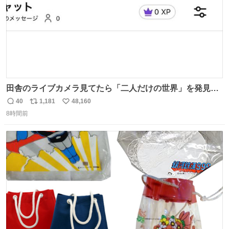
田舎のライブカメラ見てたら「二人だけの世界」を発見し
た
40
1,181
48,160
返
リ
い
8時間前
信
ポ
い
数
ス
ね
ト
数
数