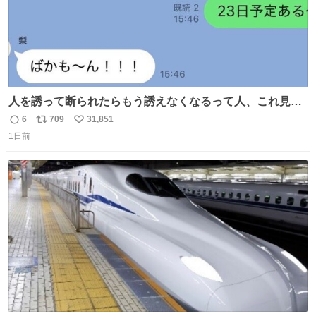
人を誘って断られたらもう誘えなくなるって人、これ見て
元気出してほしい
6
709
31,851
返
リ
い
1日前
信
ポ
い
数
ス
ね
ト
数
数