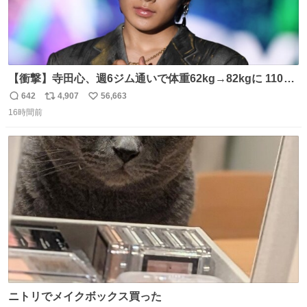
【衝撃】寺田心、週6ジム通いで体重62kg→82kgに 110kg
のベンチプレス持ち上げる姿披露
642
4,907
56,663
返
リ
い
news.livedoor.com/article/detail… 元々自重のみだった
16時間前
信
ポ
い
が、更に筋肉を大きくするためジム通いを開始。筋肉増量
数
ス
ね
のためおにぎり10個、ゼリー飲料3～4本、パスタと毎日4
ト
数
数
千kcalオーバーの食事を摂取し、増量したという。
ニトリでメイクボックス買った