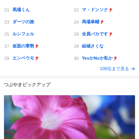
馬場くん
マ・ドンソク
ダーツの旅
馬場皐輔
ルシフェル
全員バカです
仮面の軍勢
結城さくな
エンベウモ
YesかNoか私か
100位まで見る
つぶやきピックアップ