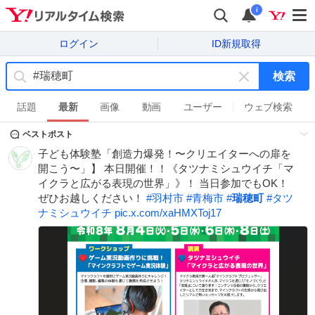
i
ログイン
ID新規取得
検索
キ
ー
話題
最新
画像
動画
ユーザー
ウェブ検索
ワ
ベストポスト
ー
ド
子ども体験塾「創造力爆発！〜クリエイターへの扉を
を
開こう〜」】 本日開催！！《タツナミシュウイチ「マ
消
イクラと広がる表現の世界」》！ 当日参加でもOK！
す
ぜひお越しください！
#
羽村市
#
青梅市
#
瑞穂町
#
タツ
ナミシュウイチ
pic.x.com/xaHMXToj17