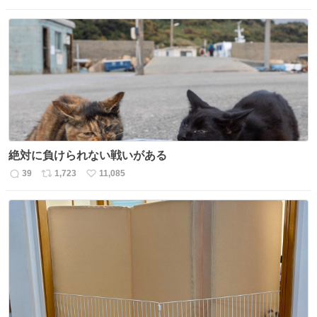
信
ポ
い
数
ス
ね
ト
数
数
絶対に負けられない戦いがある
39
1,723
11,085
返
リ
い
信
ポ
い
数
ス
ね
ト
数
数