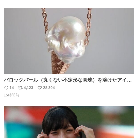
数
ス
ね
ト
数
数
バロックパール（丸くない不定形な真珠）を溶けたアイス
や飴玉、雲、アヒルに見立ててジュエリーデザイナー、
14
4,123
28,304
返
リ
い
Ben Choi 蔡俊文さんの作品。
15時間前
信
ポ
い
instagram.com/bcjoaillerie/
数
ス
ね
ト
数
数