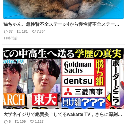
猫ちゃん、急性腎不全ステージ4から慢性腎不全ステージ2
になりました😭点滴も週一で大丈夫になった… このままだ
37
181
7,364
返
リ
い
と2、3日持たないって言われたのが嘘みたい…本当に嬉し
11時間前
信
ポ
い
い😭😭😭頑張ってくれてありがとう😭😭😭 嬉しくて帰り
数
ス
ね
道泣きながら歩いてたら向こうから来た人にすごい顔され
ト
数
数
た🫠
大学名イジりで絶賛炎上してるwakatte TV，さらに深刻な
問題はこっちでは？ ・都内の特定企業に入るのを極度に推
6
109
1,127
返
リ
い