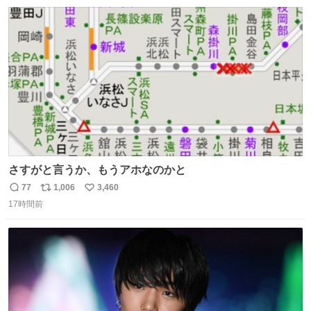
数
ス
ね
ト
数
数
さすがと言うか、もうアホなのかと
77
1,006
3,460
返
リ
い
17時間前
信
ポ
い
数
ス
ね
ト
数
数