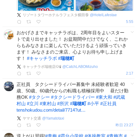
リゾートタワーホテルラフェスタ横田🔞
@
HotelLafestae
5:55
おかげさまでキャッチラボは、2周年目をよいスター
トで走り出せました！ お盆期間中だけでなく、これか
らもみなさまに楽しんでいただけるよう頑張っていき
ます！ みなさまのご来店、心よりお待ち申し上げま
す！
#
キャッチラボ
#
瑞穂町
キャッチラボ瑞穂店🐶🧪
@
CatchLABOMizuho
2:17
正社員 タクシードライバー募集中 未経験者歓迎 40
歳、50歳、60歳代からの転職も積極採用中 昼だけ勤
務OK
#
タクシー
#
タクシードライバー
#
東大和
#
武蔵
村山
#
立川
#
東村山
#
所沢
#
瑞穂町
#
小平
#
正社員
tenshokudou.com/detail/7714?ut…
ヤマト交通
@
Yamatotaxi
昨日 23:27
逆上がり習得!
#
青梅
#
霞台小学校
#
体操教室
#
青梅市
#