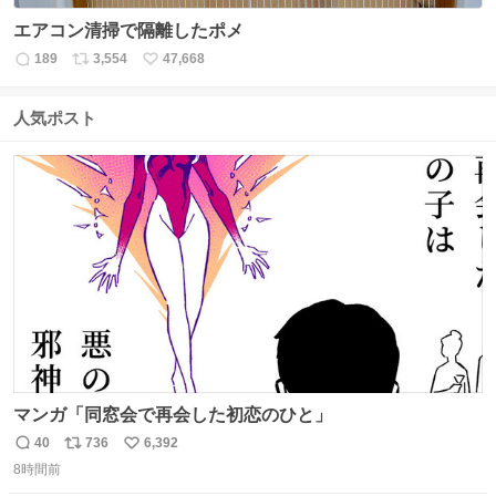
エアコン清掃で隔離したポメ
189
3,554
47,668
返
リ
い
信
ポ
い
数
ス
ね
人気ポスト
ト
数
数
マンガ「同窓会で再会した初恋のひと」
40
736
6,392
返
リ
い
8時間前
信
ポ
い