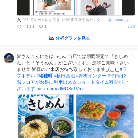
プリモホールゆとろぎ（羽村市生涯学習センター）【公式】
@
hamura_yutorogi
1
1
3:36
分析グラフを見る
皆さんこんにちは｡⁠◕⁠‿⁠◕⁠｡ 当店では期間限定で『きしめ
ん』と『そうめん』がございます。 是非ご賞味下さい
ませ🎐 皆様のご来店お待ち致しております_(._.)_
#
ラ
ブホテル
#
瑞穂町
#
横田基地
#
青梅インター
#
平日は2
階フロアがお得に利用出来るショートタイム料金がご
ざいます
pic.x.com/vIMD8q1Vru