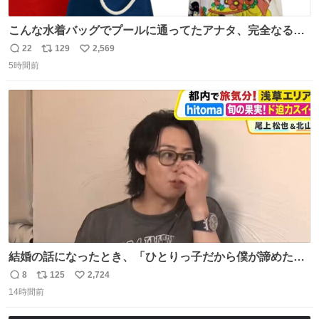
こんな水着バッグでプールに通ってたアナタ、完全なる同
世代（笑） #70年代 #80年代 #昭和レトロ
22
129
2,569
返
リ
い
5時間前
信
ポ
い
数
ス
ね
ト
数
数
結婚の話になったとき、「ひとりっ子だから僕が諦めた瞬
間に一族が潰える」「死ぬとき1人とか嫌」だから結婚願
8
125
2,724
返
リ
い
望は"ある"って答えたものの、結局「（結婚は）向いてね
14時間前
信
ポ
い
ぇのかもしれない」で締める北山くん、きっといろいろ考
数
ス
ね