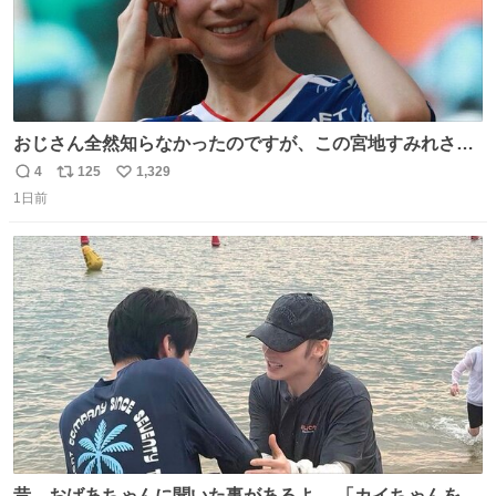
おじさん全然知らなかったのですが、この宮地すみれさん
（日向坂46）はマリサポだったのですね。 カメラ目線でに
4
125
1,329
返
リ
い
っこりしていただいたので撮影したものの、全然誰だか知
1日前
信
ポ
い
りませんでした。 マリサポらしいのでこれからは名前覚え
数
ス
ね
ます！！
ト
数
数
昔、おばあちゃんに聞いた事があるよ。 「カイちゃんをい