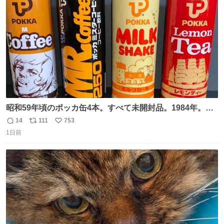
数
昭和59年頃のポッカ缶4本。すべて未開封品。1984年。P
マーク。昭和レトロ！
14
111
753
返
リ
い
1日前
信
ポ
い
数
ス
ね
ト
数
数