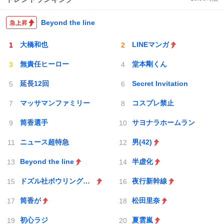
Beyond the line
大橋和也
LINEマンガ
無責任ヒーロー
堂本剛くん
延長12回
Secret Invitation
マッサマンファミリー
コスプレ禁止
筒香選手
サヨナラホームラン
ニュース超特急
男(42)
Beyond the line
半虚化
ドズル社ボウリングエンドラ討伐
夜行新幹線
筒香が
松田里奈
初心ラジ
夏雲嵐