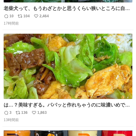
老柴犬って、もうわざとかと思うくらい狭いところに自ら
はまりにいくじゃないですか？ 今朝ガーデニングしてる飼
10
104
2,464
返
リ
い
い主の間にはまってきて、最高に可愛かった♥️
17時間前
信
ポ
い
数
ス
ね
ト
数
数
は…？美味すぎる。パパッと作れちゃうのに味濃いめで満
足感エグいの天才だろ🥹
3
136
1,863
返
リ
い
13時間前
信
ポ
い
数
ス
ね
ト
数