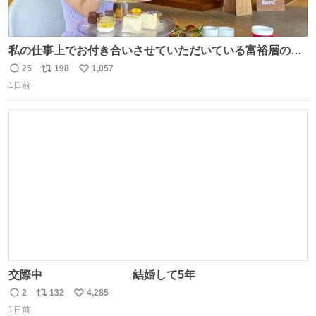
私の仕事上でお付き合いさせていただいている富裕層の社
長さん達は、こんな事しない。 こんな自慢は一切しない
25
198
1,057
返
リ
い
し、なんなら表に出てこない。 自分に自信がない半端モン
1日前
信
ポ
い
はブランドで自分を飾りキラキラ自慢をする。 #折田楓
数
ス
ね
#merchu
ト
数
数
交際中 結婚して5年
2
132
4,285
返
リ
い
1日前
信
ポ
い