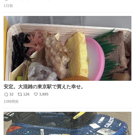
返
リ
い
1日前
信
ポ
い
数
ス
ね
ト
数
数
安定。大混雑の東京駅で買えた幸せ。
32
126
3,985
返
リ
い
10時間前
信
ポ
い
数
ス
ね
ト
数
数