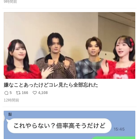
奨し，それ以外の地域で堅実に生きるのを周縁化する ・恋
9時間前
信
ポ
い
愛にかまけ，「陽キャラ」として振る舞うのを極端に中心
数
ス
ね
化する ・院生が研究環境を求め他大学に移るのを批判する
ト
数
数
過去例↓
嫌なことあったけどコレ見たら全部忘れた
5
166
4,108
返
リ
い
12時間前
信
ポ
い
数
ス
ね
ト
数
数