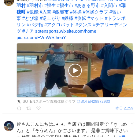
羽村
#
羽村市
#
福生
#
福生市
#
あきる野市
#
入間市
#
瑞
穂町
#
飯能
#
入間
#
飯能市
#
体操
#
体操クラブ
#
習い
事
#
とび箱
#
逆上がり
#
鉄棒
#
側転
#
マット
#
トランポ
リン
#
バク転
#
アクロバット
#
ダンス
#
チアリーディン
グ
#
チア
sotensports.wixsite.com/home
pic.x.com/FVmWSfheuY
SOTENスポーツ青梅体操クラブ
@
SOTEN28872933
昨日 21:59
皆さんこんにちは｡⁠◕⁠‿⁠◕⁠｡ 当店では期間限定で『きしめ
ん』と『そうめん』がございます。 是非ご賞味下さい
ませ🎐 皆様のご来店お待ち致しております_(._.)_
#
ラ