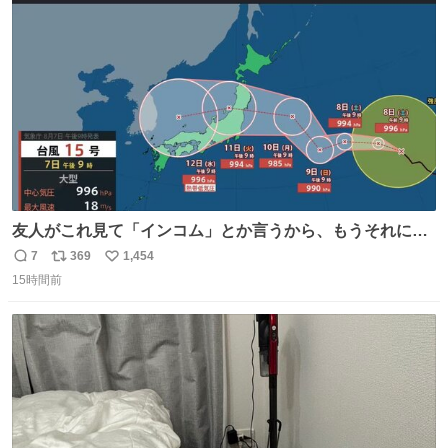
えて言葉を選んで、まるく収めてくれたんだなと思った
ト
数
数
友人がこれ見て「インコム」とか言うから、もうそれにし
か見えなくなっちゃった。
7
369
1,454
返
リ
い
15時間前
信
ポ
い
数
ス
ね
ト
数
数