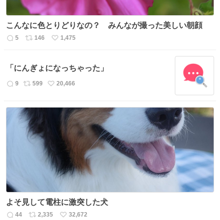
こんなに色とりどりなの？ みんなが撮った美しい朝顔
5
146
1,475
返
リ
い
信
ポ
い
数
ス
ね
「にんぎょになっちゃった」
ト
数
数
9
599
20,466
返
リ
い
信
ポ
い
数
ス
ね
ト
数
数
よそ見して電柱に激突した犬
44
2,335
32,672
返
リ
い