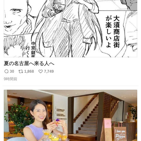
数
夏の名古屋へ来る人へ
30
1,868
7,749
返
リ
い
9時間前
信
ポ
い
数
ス
ね
ト
数
数