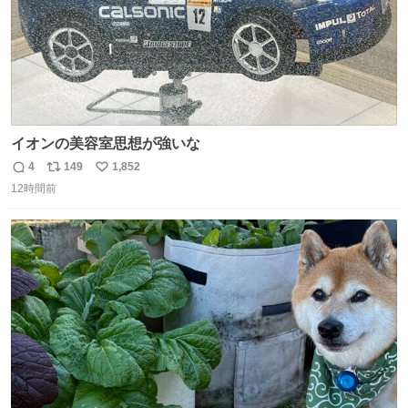
イオンの美容室思想が強いな
4
149
1,852
返
リ
い
12時間前
信
ポ
い
数
ス
ね
ト
数
数