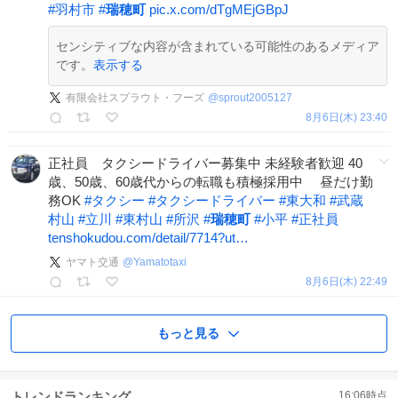
#
羽村市
#
瑞穂町
pic.x.com/dTgMEjGBpJ
センシティブな内容が含まれている可能性のあるメディア
です。
表示する
有限会社スプラウト・フーズ
@
sprout2005127
8月6日(木) 23:40
正社員 タクシードライバー募集中 未経験者歓迎 40
歳、50歳、60歳代からの転職も積極採用中 昼だけ勤
務OK
#
タクシー
#
タクシードライバー
#
東大和
#
武蔵
村山
#
立川
#
東村山
#
所沢
#
瑞穂町
#
小平
#
正社員
tenshokudou.com/detail/7714?ut…
ヤマト交通
@
Yamatotaxi
8月6日(木) 22:49
もっと見る
トレンドランキング
16:06
時点