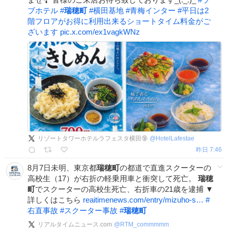
ブホテル
#
瑞穂町
#
横田基地
#
青梅インター
#
平日は2
階フロアがお得に利用出来るショートタイム料金がご
ざいます
pic.x.com/ex1vagkWNz
リゾートタワーホテルラフェスタ横田🔞
@
HotelLafestae
昨日 7:46
8月7日未明、東京都
瑞穂町
の都道で直進スクーターの
高校生（17）が右折の軽乗用車と衝突して死亡。
瑞穂
町
でスクーターの高校生死亡、右折車の21歳を逮捕 ▼
詳しくはこちら
reaitimenews.com/entry/mizuho-s…
#
右直事故
#
スクーター事故
#
瑞穂町
リアルタイムニュース.com
@
RTM_commmmm