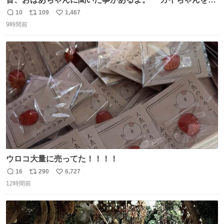
じめると、アイツが海から上がって来るぞ。」って。
10
109
1,467
返
リ
い
9時間前
信
ポ
い
数
ス
ね
ト
数
数
ウロコ大量に売ってた！！！！
16
290
6,727
返
リ
い
12時間前
信
ポ
い
数
ス
ね
ト
数
数