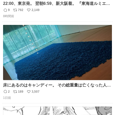
22:00、東京発。 翌朝6:59、新大阪着。 『東海道ルミエー
ルエクスプレス』が今夜、初運行！ 岐阜羽島駅で夜を越す
9
792
2,149
返
リ
い
東海道新幹線。寝台列車じゃないのに、朝まで新幹線とい
8時間前
信
ポ
い
う、なんだか特別体験😉 #TRAINTRIP #東海道ルミエール
数
ス
ね
エクスプレス
ト
数
数
床にあるのはキャンディー。 その総重量は亡くなった人と
同等の重さだそうです。 鑑賞者は一つ持ち帰れますが、亡
2
189
3,507
返
リ
い
くなった人の一部を持ち帰っているような感覚になりまし
1日前
信
ポ
い
た。 勇気を出して口に入れたら、ハッカ味😳✨ #ポーラ美
数
ス
ね
術館
ト
数