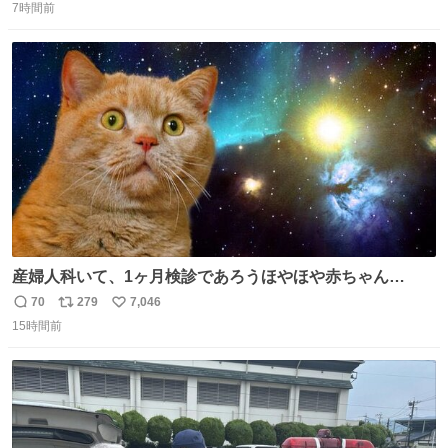
7時間前
信
ポ
い
数
ス
ね
ト
数
数
産婦人科いて、1ヶ月検診であろうほやほや赤ちゃん👩‍🍼
と推定2,3歳の女の子👧🏻をワンオペで連れてるママがいる
70
279
7,046
返
リ
い
のだけども 女の子ずっとママの側から離れない…⁉️ 手を繋
15時間前
信
ポ
い
がなくてもうろちょろしないしママが歩いたらピクミンみ
数
ス
ね
たいにﾄﾃﾄﾃついてってるし逃走しないし脱走しないし逃げ
ト
数
数
ないし走ら文字数