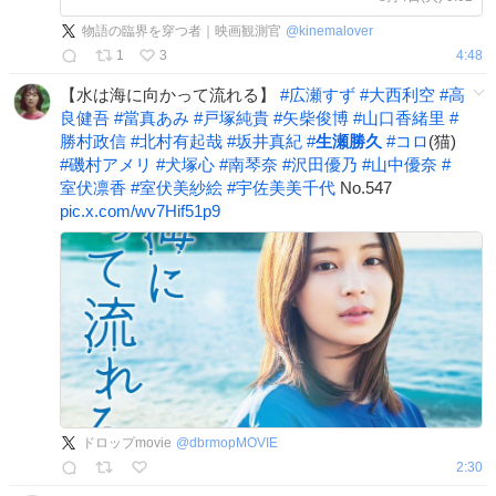
大輔 #沖田修一 監督 ※予定 🚩テア
物語の臨界を穿つ者｜映画観測官
@
kinemalover
トル新宿 🍤イベント・チケット詳細
1
3
4:48
【水は海に向かって流れる】
#
広瀬すず
#
大西利空
#
高
良健吾
#
當真あみ
#
戸塚純貴
#
矢柴俊博
#
山口香緒里
#
勝村政信
#
北村有起哉
#
坂井真紀
#
生瀬勝久
#
コロ
(猫)
#
磯村アメリ
#
犬塚心
#
南琴奈
#
沢田優乃
#
山中優奈
#
室伏凛香
#
室伏美紗絵
#
宇佐美美千代
No.547
pic.x.com/wv7Hif51p9
ドロップmovie
@
dbrmopMOVIE
2:30