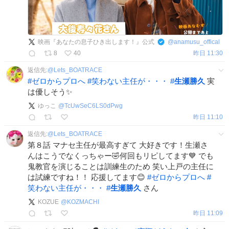
映画『あなたの息子ひき出します！』公式
@
anamusu_offical
8
40
昨日 11:30
返信先:
@
Lets_BOATRACE
#
ゼロからプロへ
#
笑わない主任が・・・
#
生瀬勝久
実
は優しそう✨
ゆっこ
@
TcUwSeC6LS0dPwg
昨日 11:10
返信先:
@
Lets_BOATRACE
第８話 マナセ主任が最高すぎて 大好きです！生瀬さ
んはこうでなくっちゃー🤣何回もリピしてます💙 でも
鬼教官を演じることは訓練生のため 笑い上戸の主任に
は試練ですね！！ 応援してます😊
#
ゼロからプロへ
#
笑わない主任が・・・
#
生瀬勝久
さん
KOZUE
@
KOZMACHI
昨日 11:09