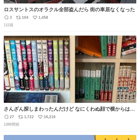
ロスサントスのオラクル全部盗んだら 街の車居なくなった
3
104
1,458
返
リ
い
1日前
信
ポ
い
数
ス
ね
ト
数
数
さんざん探しまわったんだけど なにくわぬ顔で横からはえ
てた
27
1,722
16,216
返
リ
い
18時間前
信
ポ
い
数
ス
ね
ト
数