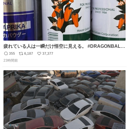
疲れている人は一瞬だけ悟空に見える。 #DRAGONBALL
#ドラゴンボール
355
6,187
37,377
返
リ
い
23時間前
信
ポ
い
数
ス
ね
ト
数
数