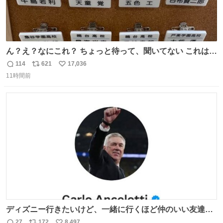
ん？え？なにこれ？ ちょっと待って、聞いてない これは販
売されているのもですか？
114
621
17,036
返
リ
い
11時間前
信
ポ
い
数
ス
ね
ト
数
数
ディズニー行きたいけど、一緒に行くほど仲のいい友達が
居ない… ほんでこれ
27
172
8,497