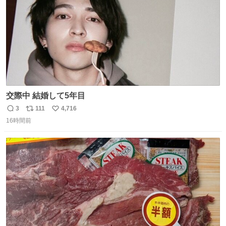
交際中 結婚して5年目
3
111
4,716
返
リ
い
16時間前
信
ポ
い
数
ス
ね
ト
数
数