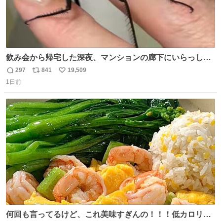
飲み会から帰宅した深夜、マンションの廊下にいらっしゃ
ったオニヤンマ様 まさかこんな都会でお会いできるなんて
297
841
19,509
返
リ
い
思っておらず大興奮しております かっこよすぎる 指を差し
1日前
信
ポ
い
伸べると乗ってきてくれたのでひとまず一緒に帰宅しまし
数
ス
ね
たが、飛ばないということは弱っていらっしゃるのでしょ
ト
数
数
うか…素敵すぎる
何回も言ってるけど、これ美味すぎんの！！！低カロリー