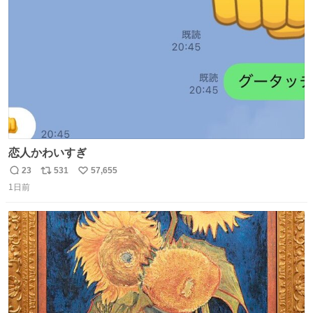
数
恋人かわいすぎ
23
531
57,655
返
リ
い
1日前
信
ポ
い
数
ス
ね
ト
数
数