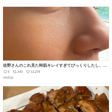
数
ス
ね
ト
数
数
佐野さんのこれ見た時肌キレイすぎてびっくりしたし、や
はりアイドルって体型･肌管理すごすぎる
5
243
12,276
返
リ
い
9時間前
信
ポ
い
数
ス
ね
ト
数
数