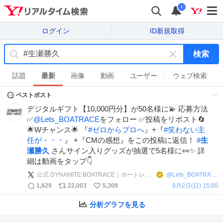
i
ログイン
ID新規取得
検索
キ
ー
話題
最新
画像
動画
ユーザー
ウェブ検索
ワ
ベストポスト
ー
ド
デジタルギフト【10,000円分】が50名様に💫 応募方法
を
✅
@Lets_BOATRACE
をフォロー ✅投稿をリポスト🔄
消
🌟Wチャンス🌟 『
#
ゼロからプロへ
』+『
#
笑わない主
す
任が・・・
』 +『CMの感想』をこの投稿に返信！
#
生
瀬勝久
さんサイン入りグッズが抽選で5名様に👀✨ 詳
細は動画をタップ👇
公式 DYNAMITE BOATRACE｜ボートレース
@
Lets_BOATRACE
1,829
22,003
5,309
8月2日(日) 15:00
分析グラフを見る