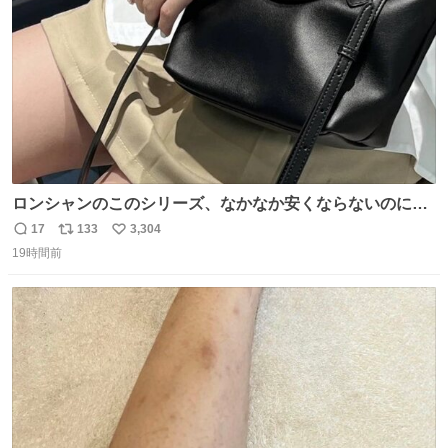
ロンシャンのこのシリーズ、なかなか安くならないのにセ
ール価格になってる🖤✨レザーなのが反則級にかわいい。
17
133
3,304
返
リ
い
持ってるだけでコーデが格上げされる。
19時間前
信
ポ
い
数
ス
ね
ト
数
数