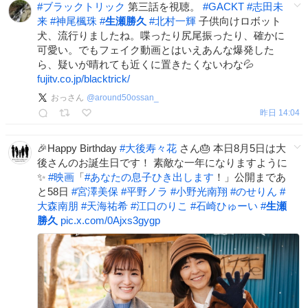
#
ブラックトリック
第三話を視聴。
#
GACKT
#
志田未
来
#
神尾楓珠
#
生瀬勝久
#
北村一輝
子供向けロボット
犬、流行りましたね。喋ったり尻尾振ったり、確かに
可愛い。でもフェイク動画とはいえあんな爆発した
ら、疑いが晴れても近くに置きたくないわな💦
fujitv.co.jp/blacktrick/
おっさん
@
around50ossan_
昨日 14:04
🎉Happy Birthday
#
大後寿々花
さん🎂 本日8月5日は大
後さんのお誕生日です！ 素敵な一年になりますように
✨
#
映画
「
#
あなたの息子ひき出します
！」公開まであ
と58日
#
宮澤美保
#
平野ノラ
#
小野光南翔
#
のせりん
#
大森南朋
#
天海祐希
#
江口のりこ
#
石崎ひゅーい
#
生瀬
勝久
pic.x.com/0Ajxs3gygp