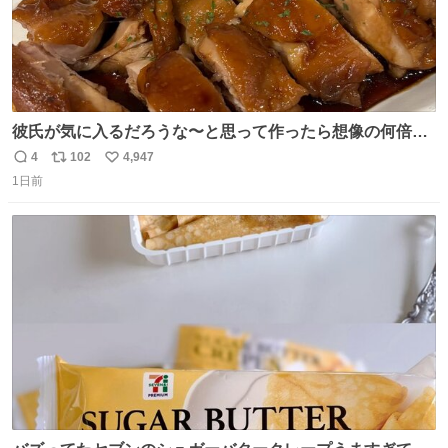
彼氏が気に入るだろうな〜と思って作ったら想像の何倍も
美味しい美味しい言ってくれて嬉しい
4
102
4,947
返
リ
い
1日前
信
ポ
い
数
ス
ね
ト
数
数