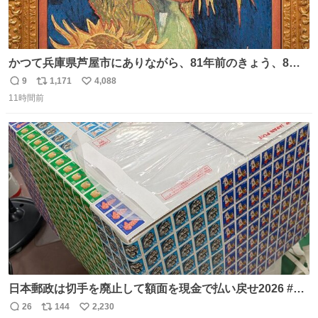
かつて兵庫県芦屋市にありながら、81年前のきょう、8月6
日の阪神大空襲の折に残念ながら焼失した、 #ゴッホ の幻
9
1,171
4,088
返
リ
い
の「 #ヒマワリ 」。 当館は、東京都にある武者小路実篤記
11時間前
信
ポ
い
念館にご協力いただき、当時発行されたカラー印刷画集よ
数
ス
ね
り陶板で原寸大に再現し、2014年より展示しています。 #
ト
数
数
大塚国際美術館
日本郵政は切手を廃止して額面を現金で払い戻せ2026 #日
本郵政 @JapanPostHD_PR
26
144
2,230
返
リ
い