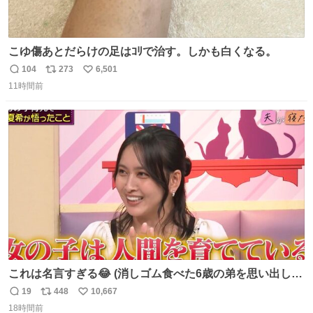
こゆ傷あとだらけの足はｺﾘで治す。しかも白くなる。
104
273
6,501
返
リ
い
11時間前
信
ポ
い
数
ス
ね
ト
数
数
これは名言すぎる😂 (消しゴム食べた6歳の弟を思い出しな
がら)
19
448
10,667
返
リ
い
18時間前
信
ポ
い