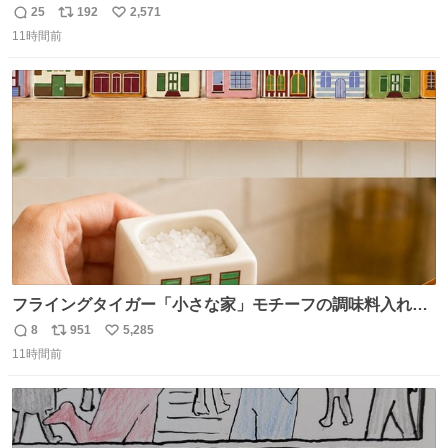
で満足感エグいから一生食べてる😭
25
192
2,571
返
リ
い
11時間前
信
ポ
い
数
ス
ね
ト
数
数
フライングタイガー「小さな家」モチーフの調味料入れ、
並べれば“デンマークの街並み”に ピンク・グリーン・テラ
8
951
5,285
返
リ
い
コッタの全9種 - fashion-press.net/news/149552
11時間前
信
ポ
い
数
ス
ね
ト
数
数