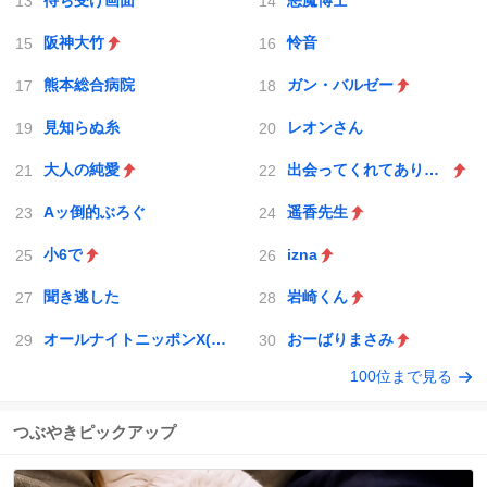
待ち受け画面
悪魔博士
阪神大竹
怜音
熊本総合病院
ガン・バルゼー
見知らぬ糸
レオンさん
大人の純愛
出会ってくれてありがとう
Aッ倒的ぶろぐ
遥香先生
小6で
izna
聞き逃した
岩崎くん
オールナイトニッポンX(クロス)
おーばりまさみ
100位まで見る
つぶやきピックアップ