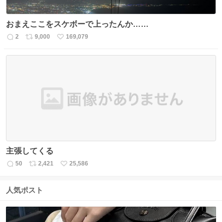
おまえここをスケボーで上ったんか……
2
9,000
169,079
返
リ
い
信
ポ
い
数
ス
ね
ト
数
数
主張してくる
50
2,421
25,586
返
リ
い
信
ポ
い
数
ス
ね
人気ポスト
ト
数
数