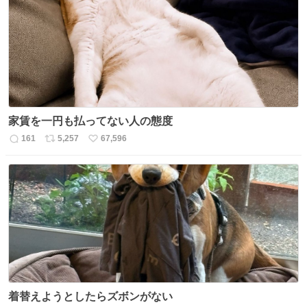
家賃を一円も払ってない人の態度
161
5,257
67,596
返
リ
い
信
ポ
い
数
ス
ね
ト
数
数
着替えようとしたらズボンがない