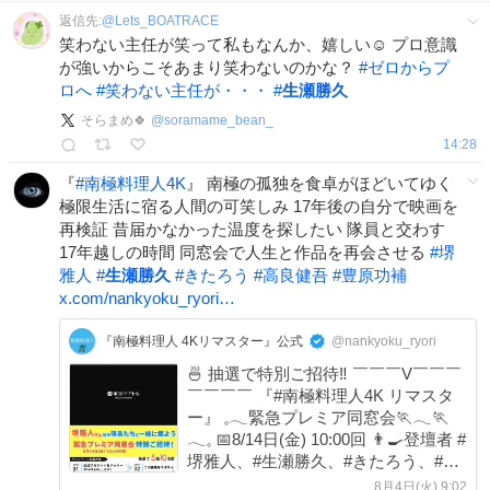
返信先:
@
Lets_BOATRACE
笑わない主任が笑って私もなんか、嬉しい☺️ プロ意識
が強いからこそあまり笑わないのかな？
#
ゼロからプ
ロへ
#
笑わない主任が・・・
#
生瀬勝久
そらまめ🍀
@
soramame_bean_
14:28
『
#
南極料理人4K
』 南極の孤独を食卓がほどいてゆく
極限生活に宿る人間の可笑しみ 17年後の自分で映画を
再検証 昔届かなかった温度を探したい 隊員と交わす
17年越しの時間 同窓会で人生と作品を再会させる
#
堺
雅人
#
生瀬勝久
#
きたろう
#
高良健吾
#
豊原功補
x.com/nankyoku_ryori…
『南極料理人 4Kリマスター』公式
@nankyoku_ryori
🍜 抽選で特別ご招待‼️ ￣￣￣V￣￣￣
￣￣￣￣ 『#南極料理人4K リマスタ
ー』 𓈒𓂃緊急プレミア同窓会🏃𓂃🏃
𓂃𓈒 📅8/14日(金) 10:00回 👨‍🍳登壇者 #
堺雅人、#生瀬勝久、#きたろう、#高
良健吾 #古舘寛治、#小浜正寛、#黒田
8月4日(火) 9:02