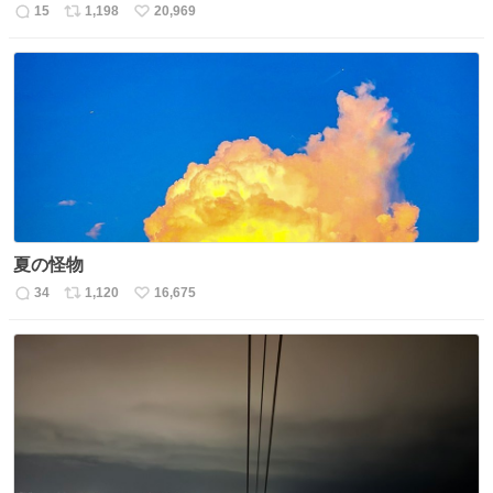
15
1,198
20,969
返
リ
い
信
ポ
い
数
ス
ね
ト
数
数
夏の怪物
34
1,120
16,675
返
リ
い
信
ポ
い
数
ス
ね
ト
数
数