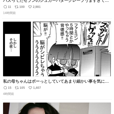
バズってたセブンのシュガーバタークレープうますぎて
7NOWで買い溜め🛒💭
11
100
2,981
返
リ
い
14時間前
信
ポ
い
数
ス
ね
ト
数
数
私の母ちゃんはボーっとしていてあまり細かい事を気にし
ません。優秀な人の多い現代の価値観から見ると、あまり
15
105
1,407
返
リ
い
優秀な母親ではないかもしれません。でも、だからこそ、
4時間前
信
ポ
い
私はそういう母親が大好きです。今も昔もすごくリラック
数
ス
ね
スします。「優秀」と「良い」は別なんですよね。 1/2
ト
数
数