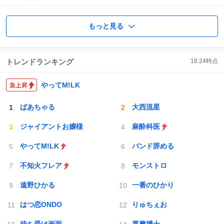
もっと見る
トレンドランキング
16:24
時点
やってM!LK
ばあちゃる
大西流星
ジャイアントお嬢様
麻酔科医
やってM!LK
バンド辞める
不知火フレア
モンストロ
遠野ひかる
一番のひかり
はつ恋ONDO
りゅちぇお