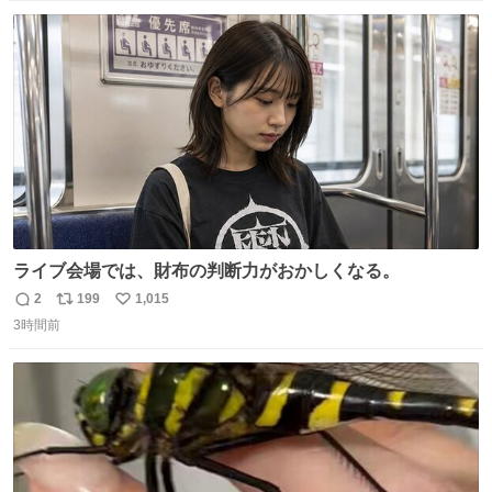
数
ス
ね
ト
数
数
ライブ会場では、財布の判断力がおかしくなる。
2
199
1,015
返
リ
い
3時間前
信
ポ
い
数
ス
ね
ト
数
数