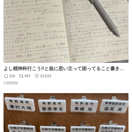
ト
数
数
よし精神科行こう‼️と急に思い立って困ってること書き出
してたらペン止まらなくなってすごい勢いで埋まってワロ
118
497
23,533
返
リ
い
タ
23時間前
信
ポ
い
数
ス
ね
ト
数
数