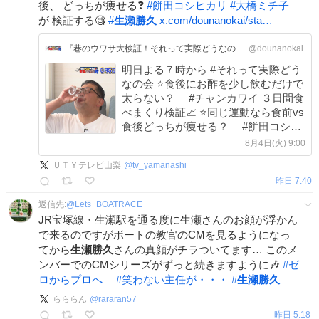
後、 どっちが痩せる❓
#
餅田コシヒカリ
#
大橋ミチ子
が 検証する🧐
#
生瀬勝久
x.com/dounanokai/sta…
『巷のウワサ大検証！それって実際どうなの会』公式
@dounanokai
明日よる７時から #それって実際どう
なの会 ⭐️食後にお酢を少し飲むだけで
太らない？ #チャンカワイ ３日間食
べまくり検証📈 ⭐️同じ運動なら食前vs
食後どっちが痩せる？ #餅田コシヒ
カリ #大橋ミチ子 が 長年の疑問に
8月4日(火) 9:00
答えを出す🔥 ⭐️旅先の絶景は何日間あ
ＵＴＹテレビ山梨
@
tv_yamanashi
れば見られる？ #国本梨紗 が調査💪
昨日 7:40
返信先:
@
Lets_BOATRACE
JR宝塚線・生瀬駅を通る度に生瀬さんのお顔が浮かん
で来るのですがボートの教官のCMを見るようになっ
てから
生瀬勝久
さんの真顔がチラついてます… このメ
ンバーでのCMシリーズがずっと続きますように🎶
#
ゼ
ロからプロへ
#
笑わない主任が・・・
#
生瀬勝久
らららん
@
rararan57
昨日 5:18