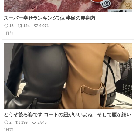
スーパー幸せランキング3位 半額の赤身肉
18
154
6,071
返
リ
い
1日前
信
ポ
い
数
ス
ね
ト
数
数
どうぞ後ろ姿です コートの紐がいいよね…そして腰が細い
2
199
3,843
返
リ
い
1日前
信
ポ
い