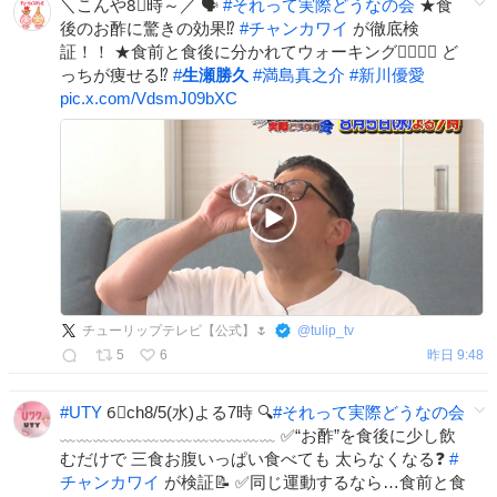
＼こんや8⃣時～／ 🗣️
#
それって実際どうなの会
★食
後のお酢に驚きの効果⁉
#
チャンカワイ
が徹底検
証！！ ★食前と食後に分かれてウォーキング🚶‍♀️🚶‍♀️ ど
っちが痩せる⁉
#
生瀬勝久
#
満島真之介
#
新川優愛
pic.x.com/VdsmJ09bXC
チューリップテレビ【公式】🌷
@
tulip_tv
5
6
昨日 9:48
#
UTY
6⃣ch8/5(水)よる7時 🔍
#
それって実際どうなの会
﹏﹏﹏﹏﹏﹏﹏﹏﹏﹏﹏﹏﹏ ✅“お酢”を食後に少し飲
むだけで 三食お腹いっぱい食べても 太らなくなる❓
#
チャンカワイ
が検証📝 ✅同じ運動するなら…食前と食