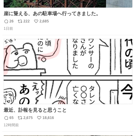
崖に聳える、あの駐車場へ行ってきました。
26
222
2,685
返
リ
い
1日前
信
ポ
い
数
ス
ね
ト
数
数
最近、訃報を見ると思うこと
65
2,675
18,616
返
リ
い
12時間前
信
ポ
い
数
ス
ね