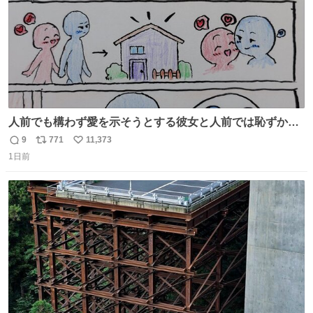
人前でも構わず愛を示そうとする彼女と人前では恥ずかし
いけど彼女を死ぬほど愛している彼氏 同士いませんか✋️
9
771
11,373
返
リ
い
1日前
信
ポ
い
数
ス
ね
ト
数
数