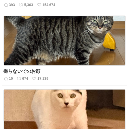
393
5,363
154,674
返
リ
い
信
ポ
い
数
ス
ね
ト
数
数
撮らないでのお顔
10
674
17,139
返
リ
い
信
ポ
い
数
ス
ね
ト
数
数