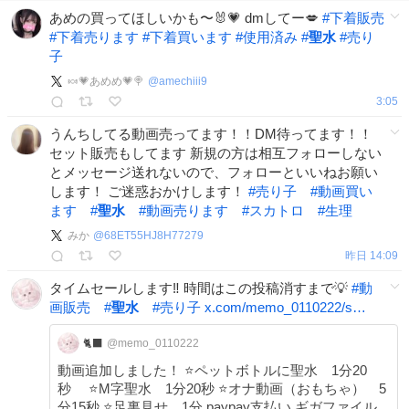
あめの買ってほしいかも〜🐰💗 dmしてー💋
#
下着販売
#
下着売ります
#
下着買います
#
使用済み
#
聖水
#
売り
子
🍬💗あめめ💗🍭
@
amechiii9
3:05
うんちしてる動画売ってます！！DM待ってます！！
セット販売もしてます 新規の方は相互フォローしない
とメッセージ送れないので、フォローといいねお願い
します！ ご迷惑おかけします！
#
売り子
#
動画買い
ます
#
聖水
#
動画売ります
#
スカトロ
#
生理
みか
@
68ET55HJ8H77279
昨日 14:09
タイムセールします‼️ 時間はこの投稿消すまで💡
#
動
画販売
#
聖水
#
売り子
x.com/memo_0110222/s…
🐈‍⬛
@memo_0110222
動画追加しました！ ⭐️ペットボトルに聖水 1分20
秒 ⭐️M字聖水 1分20秒 ⭐️オナ動画（おもちゃ） 5
分15秒 ⭐️足裏見せ 1分 paypay支払い ギガファイル