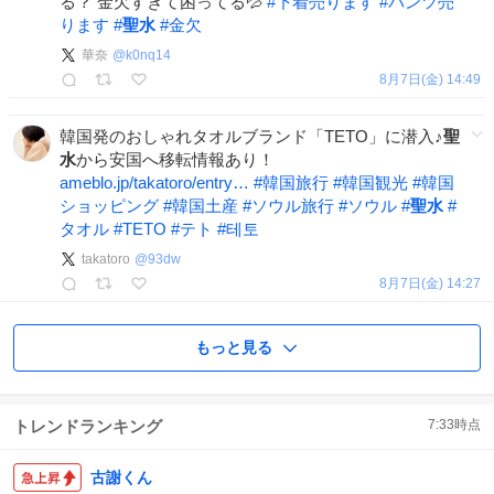
る？ 金欠すぎて困ってる💦
#
下着売ります
#
パンツ売
ります
#
聖水
#
金欠
華奈
@
k0nq14
8月7日(金) 14:49
韓国発のおしゃれタオルブランド「TETO」に潜入♪
聖
水
から安国へ移転情報あり！
ameblo.jp/takatoro/entry…
#
韓国旅行
#
韓国観光
#
韓国
ショッピング
#
韓国土産
#
ソウル旅行
#
ソウル
#
聖水
#
タオル
#
TETO
#
テト
#
테토
takatoro
@
93dw
8月7日(金) 14:27
もっと見る
トレンドランキング
7:33
時点
古謝くん