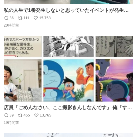
私の人生で1番発生しないと思っていたイベントが発生し
ました
36
111
15,753
返
リ
い
20時間前
信
ポ
い
数
ス
ね
ト
数
数
店員「ごめんなさい、ここ撮影きんしなんです」 俺「すみ
ません！すぐ消します」 店員「念のためフォルダから消し
39
455
13,765
返
リ
い
てるところ見せて頂けますか？」 俺「はい…」
19時間前
信
ポ
い
数
ス
ね