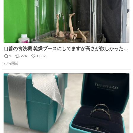
山善の食洗機 乾燥ブースにしてますが高さが欲しかったの
でコレクションケースを置くだけのツルセコ改造 扉が手前
5
276
1,082
返
リ
い
に開き天井の温度もしっかり上がるのでかなり使いやすく
20時間前
信
ポ
い
なりました😎
数
ス
ね
ト
数
数