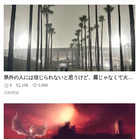
もガッツリ😭 まんじゅうだよ？？？？？？ ガリッて言っ
数
ス
ね
たから何？と思って口から出したら自分の歯wwwwww セ
ト
数
数
イレーンの呪いじゃん😭
県外の人には信じられないと思うけど、霧じゃなくて火山
灰です🌋 #桜島
9
258
1,088
返
リ
い
20時間前
信
ポ
い
数
ス
ね
ト
数
数