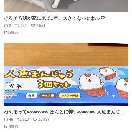
そろそろ我が家に来て1年、大きくなったね☺️🤍
2
431
7,554
返
リ
い
10時間前
信
ポ
い
数
ス
ね
ト
数
数
ねえまってwwwwww ほんとに怖いwwwww 人魚まんじゅ
う買ってきたから私も永遠のいのちを…ぐへへ…と思いな
48
813
13,097
返
リ
い
がら1つ食べたら 奥歯欠けたんだけど！！！！？？？ しか
19時間前
信
ポ
い