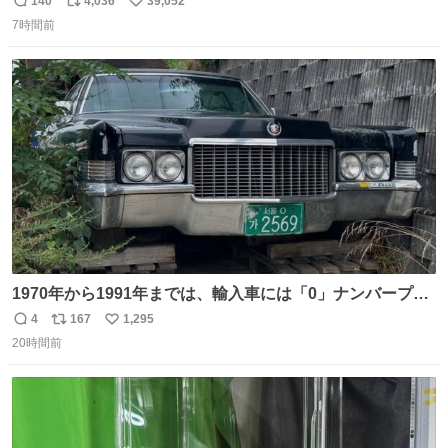
140
4,036
39,052
返
リ
い
7時間前
信
ポ
い
数
ス
ね
ト
数
数
1970年から1991年までは、輸入車には「0」ナンバープレ
ートが使用されていました。 その後、この制度は廃止さ
4
167
1,295
返
リ
い
れ、すべての「0」ナンバープレートは抹消・無効化され
20時間前
信
ポ
い
ました。 ところが最近、その「0」ナンバープレートを装
数
ス
ね
着した車両が発見されました。 今でも残っていること自体
ト
数
数
が奇跡です……。