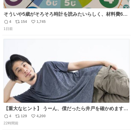
そういや5歳がそろそろ時計を読みたいらしく、材料費600
円で作れる知育時計作ってみた！ めっちゃ簡単！ ありがと
4
154
1,745
返
リ
い
う先人！
1日前
信
ポ
い
数
ス
ね
ト
数
数
【重大なヒント】 うーん、僕だったら井戸を確かめますけ
どね
4
129
4,200
返
リ
い
22時間前
信
ポ
い
数
ス
ね