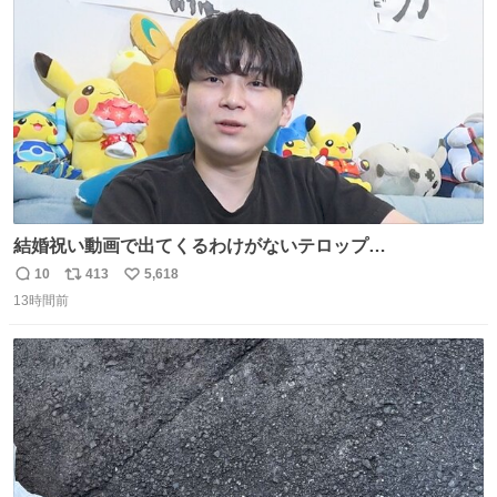
ト
数
数
結婚祝い動画で出てくるわけがないテロップ
youtu.be/4pJ7U22AYtw
10
413
5,618
返
リ
い
13時間前
信
ポ
い
数
ス
ね
ト
数
数