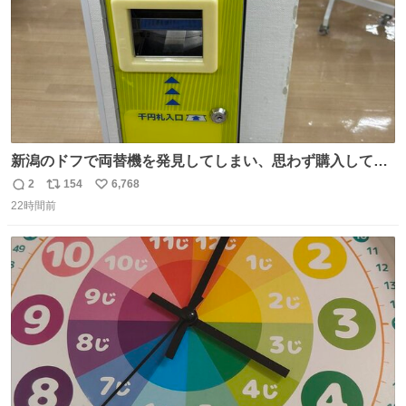
新潟のドフで両替機を発見してしまい、思わず購入してし
まい大阪に発送するイベントが発生
2
154
6,768
返
リ
い
22時間前
信
ポ
い
数
ス
ね
ト
数
数