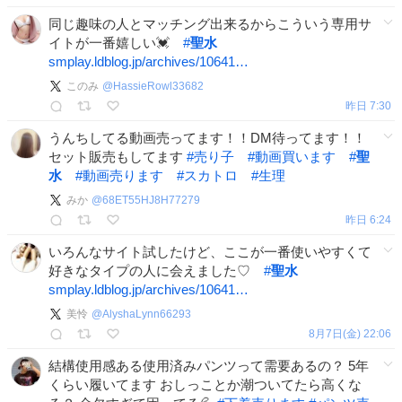
同じ趣味の人とマッチング出来るからこういう専用サ
イトが一番嬉しい💓
#
聖水
smplay.ldblog.jp/archives/10641…
このみ
@
HassieRowl33682
昨日 7:30
うんちしてる動画売ってます！！DM待ってます！！
セット販売もしてます
#
売り子
#
動画買います
#
聖
水
#
動画売ります
#
スカトロ
#
生理
みか
@
68ET55HJ8H77279
昨日 6:24
いろんなサイト試したけど、ここが一番使いやすくて
好きなタイプの人に会えました♡
#
聖水
smplay.ldblog.jp/archives/10641…
美怜
@
AlyshaLynn66293
8月7日(金) 22:06
結構使用感ある使用済みパンツって需要あるの？ 5年
くらい履いてます おしっことか潮ついてたら高くな