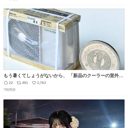
信
ポ
い
数
ス
ね
ト
数
数
もう暑くてしょうがないから、 「新品のクーラーの室外機
のミニチュア」 でも見ていってよ
22
491
2,763
返
リ
い
7時間前
信
ポ
い
数
ス
ね
ト
数
数