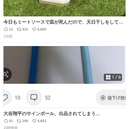
今日もミートソースで皿が死んだので、天日干しをしてい
ます🍝 ありがとう先人の知恵
13
431
6,800
返
リ
い
1日前
信
ポ
い
数
ス
ね
ト
数
数
大谷翔平のサインボール、出品されてしまう…
41
190
4,683
返
リ
い
19時間前