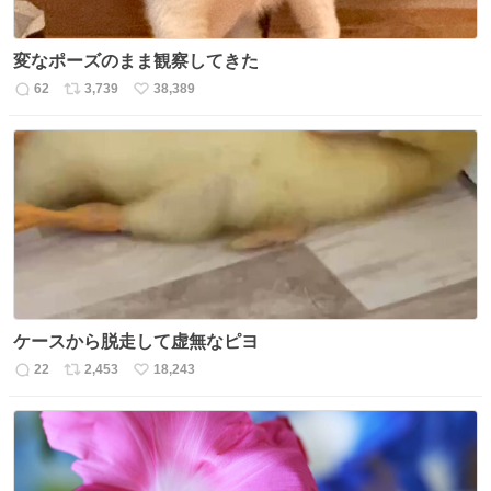
変なポーズのまま観察してきた
62
3,739
38,389
返
リ
い
信
ポ
い
数
ス
ね
ト
数
数
ケースから脱走して虚無なピヨ
22
2,453
18,243
返
リ
い
信
ポ
い
数
ス
ね
ト
数
数