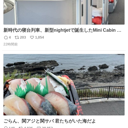
新時代の寝台列車、新型nightjetで誕生したMini Cabin ま
さに走るカプセルホテルといった感じで、一人旅で利用す
4
203
1,054
返
リ
い
るのにはちょうどいい設備。 他の人も言ってましたが、サ
22時間前
信
ポ
い
ンライズの後継に欲しい…
数
ス
ね
ト
数
数
ごらん、関アジと関サバ 君たちがいた海だよ