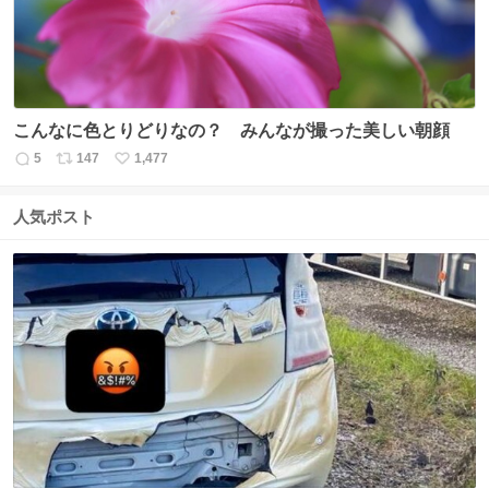
こんなに色とりどりなの？ みんなが撮った美しい朝顔
5
147
1,477
返
リ
い
信
ポ
い
数
ス
ね
人気ポスト
ト
数
数