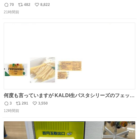
辞退すれば良いのに白々しい
70
482
8,822
返
リ
い
21時間前
信
ポ
い
数
ス
ね
ト
数
数
何度も言っていますが KALDI生パスタシリーズのフェット
チーネは 真剣(ガチ)で美味いぞ
3
291
3,550
返
リ
い
12時間前
信
ポ
い
数
ス
ね
ト
数
数