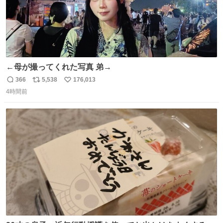
←母が撮ってくれた写真 弟→
366
5,538
176,013
返
リ
い
4時間前
信
ポ
い
数
ス
ね
ト
数
数