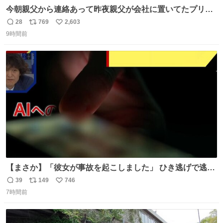
今朝親父から連絡あって昨夜親父が会社に置いてたプリウ
スが燃えたらしく、距離と経年でバッテリーイカれてた
28
769
2,603
返
リ
い
か？って思ったら放火らしいし隣のトラックも一部燃えた
9時間前
信
ポ
い
みたい。 それも胸糞だけど、単なる火災扱いで放火に切り
数
ス
ね
変わらないから犯人野放しらしい。
ト
数
数
【まさか】「彼女が事故を起こしました」 ひき逃げで逃走
した男、AIの相談履歴で“ウソ発覚” 警察が男のスマホを押
39
149
746
返
リ
い
収して解析すると、出頭する前に事故の詳しい状況やどう
7時間前
信
ポ
い
対応すればいいかをAIに相談していたことがわかった。し
数
ス
ね
かし、AIの回答は「正直に警察に話すように」だった。
ト
数