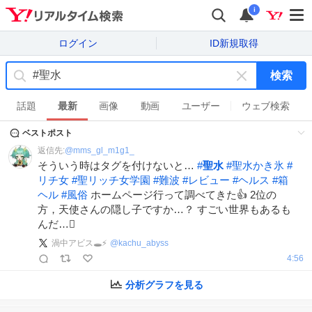
i
ログイン
ID新規取得
検索
キ
ー
話題
最新
画像
動画
ユーザー
ウェブ検索
ワ
ベストポスト
ー
ド
返信先:
@
mms_gl_m1g1_
を
そういう時はタグを付けないと…
#
聖水
#
聖水かき氷
#
消
リチ女
#
聖リッチ女学園
#
難波
#
レビュー
#
ヘルス
#
箱
す
ヘル
#
風俗
ホームページ行って調べてきた👍 2位の
方，天使さんの隠し子ですか…？ すごい世界もあるも
んだ…🫪
渦中アビス🕳⚡️
@
kachu_abyss
4:56
分析グラフを見る