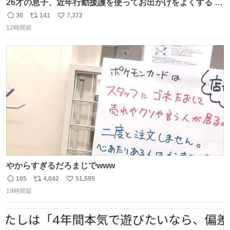
26才の息子、近年行動援護を使ってお出かけをよくする 親
との外出はもう嫌らしい。 中身は小学生位なのに小癪な😅
30
141
7,372
返
リ
い
昨日は夜のショッピングモールに行った 先に寝といてよ❗
12時間前
信
ポ
い
と何度も何度も言い残して。 起きたら冷蔵庫に… ああ、こ
数
ス
ね
れ買いに行ってくれたんだ…😭
ト
数
数
やからすぎるだろまじでwww
105
4,042
51,595
返
リ
い
19時間前
信
ポ
い
数
ス
ね
ト
数
数