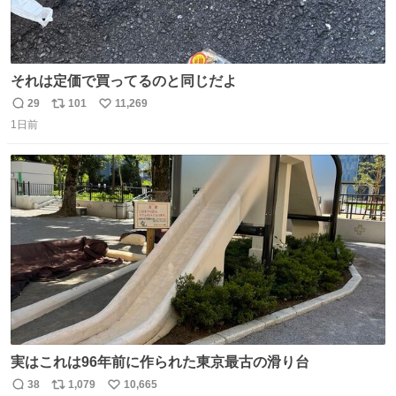
それは定価で買ってるのと同じだよ
29
101
11,269
返
リ
い
1日前
信
ポ
い
数
ス
ね
ト
数
数
実はこれは96年前に作られた東京最古の滑り台
38
1,079
10,665
返
リ
い