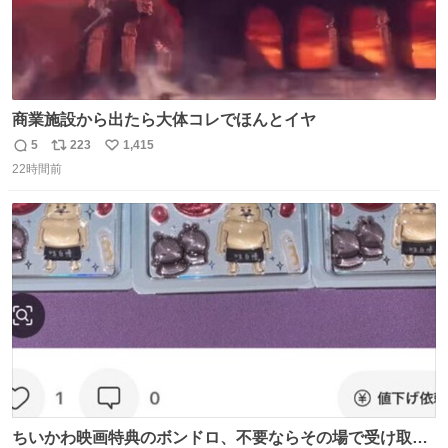
商業施設から出たら大体コレでほんとイヤ
5
223
1,415
返
リ
い
22時間前
信
ポ
い
数
ス
ね
ト
数
数
ちいかわ映画特典のボンドロ、不要ならその場で受け取り