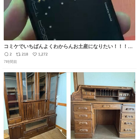
コミケでいちばんよくわからんお土産になりたい！！！！
#C108
2
218
1,272
返
リ
い
7時間前
信
ポ
い
数
ス
ね
ト
数
数