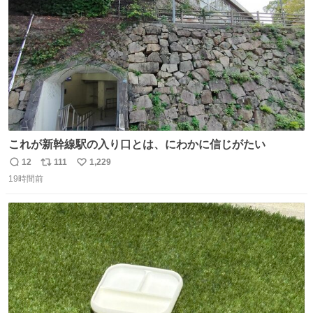
数
これが新幹線駅の入り口とは、にわかに信じがたい
12
111
1,229
返
リ
い
19時間前
信
ポ
い
数
ス
ね
ト
数
数