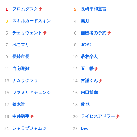
フロムダスク
長崎平和宣言
スキルカードスキン
凛月
チェリヴェント
歯医者の予約
ぺこマリ
JOY2
長崎市長
若林楽人
自宅避難
五十幡
ナムラクララ
古謝くん
ファミリアチェンジ
内田博幸
鈴木叶
敦也
中井騎手
ライヒスアドラー
シャラブジャムツ
Leo