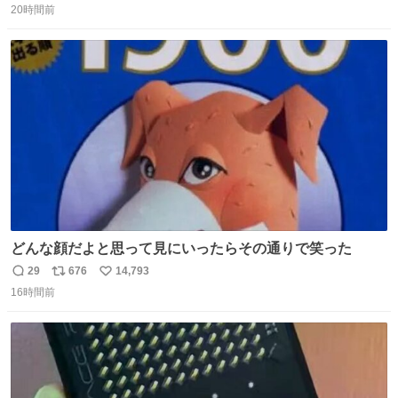
20時間前
信
ポ
い
数
ス
ね
ト
数
数
どんな顔だよと思って見にいったらその通りで笑った
29
676
14,793
返
リ
い
16時間前
信
ポ
い
数
ス
ね
ト
数
数