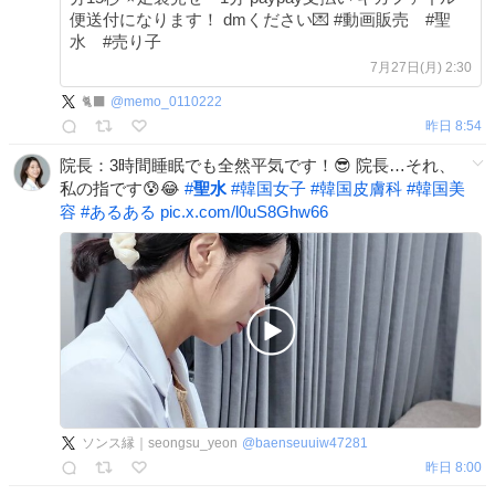
便送付になります！ dmください💌 #動画販売 #聖
水 #売り子
7月27日(月) 2:30
🐈‍⬛
@
memo_0110222
昨日 8:54
院長：3時間睡眠でも全然平気です！😎 院長…それ、
私の指です😰😂
#
聖水
#
韓国女子
#
韓国皮膚科
#
韓国美
容
#
あるある
pic.x.com/l0uS8Ghw66
ソンス縁｜seongsu_yeon
@
baenseuuiw47281
昨日 8:00