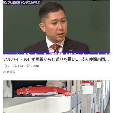
ト
数
数
アルバイトもせず両親から仕送りを貰い… 芸人仲間の両親
のスネまでかじる!? ドンデコルテ銀次⚡️ 無料見逃し配信は
1
182
1,759
返
リ
い
こちらから ▶︎abema.go.link/gBLVb ◤しくじり先生
21時間前
信
ポ
い
ABEMAにて毎週最新話無料配信中◢ @10000nabe
数
ス
ね
@akmllube0617
ト
数
数