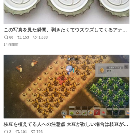
この写真を見た瞬間、剥きたくてウズウズしてくるアナ
タ、完全なる同世代（笑） #70年代 #80年代 #昭和レト
60
153
1,633
返
リ
い
ロ
14時間前
信
ポ
い
数
ス
ね
ト
数
数
枝豆を植えてる人への注意点 大豆が欲しい場合は枝豆が収
穫できる状態で秋を迎えましょう。 気になって一部だけ収
2
101
793