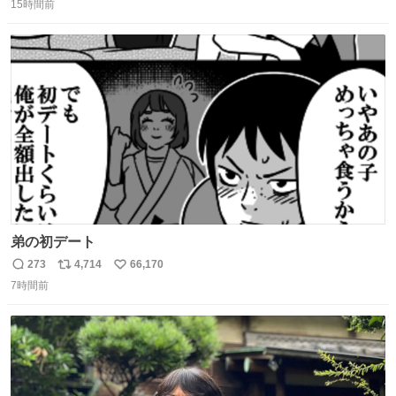
15時間前
信
ポ
い
数
ス
ね
ト
数
数
弟の初デート
273
4,714
66,170
返
リ
い
7時間前
信
ポ
い
数
ス
ね
ト
数
数