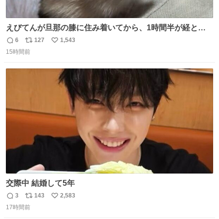
えびてんが旦那の膝に住み着いてから、1時間半が経とう
としている。 えびてんはもう永住の意を固めており、持ち
6
127
1,543
返
リ
い
込んだおやつを所定の場所に置くなどしている。
15時間前
信
ポ
い
数
ス
ね
ト
数
数
交際中 結婚して5年
3
143
2,583
返
リ
い
17時間前
信
ポ
い