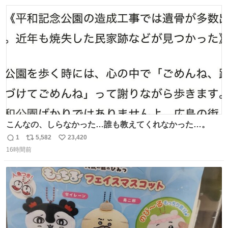
数
ス
ね
ト
数
数
こんなの、しらなかった…誰も教えてくれなかった…。
1
5,582
23,420
返
リ
い
16時間前
信
ポ
い
数
ス
ね
ト
数
数