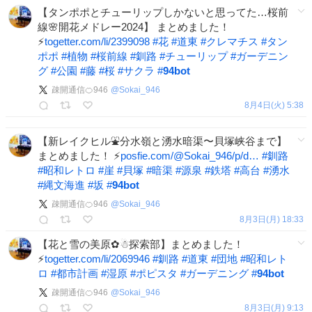
【タンポポとチューリップしかないと思ってた…桜前
線🌸開花メドレー2024】 まとめました！
⚡️
togetter.com/li/2399098
#
花
#
道東
#
クレマチス
#
タン
ポポ
#
植物
#
桜前線
#
釧路
#
チューリップ
#
ガーデニン
グ
#
公園
#
藤
#
桜
#
サクラ
#
94bot
疎開通信🍊946
@
Sokai_946
8月4日(火) 5:38
【新レイクヒル⛲️分水嶺と湧水暗渠〜貝塚峡谷まで】
まとめました！ ⚡️
posfie.com/@Sokai_946/p/d…
#
釧路
#
昭和レトロ
#
崖
#
貝塚
#
暗渠
#
源泉
#
鉄塔
#
高台
#
湧水
#
縄文海進
#
坂
#
94bot
疎開通信🍊946
@
Sokai_946
8月3日(月) 18:33
【花と雪の美原✿☃探索部】まとめました！
⚡️
togetter.com/li/2069946
#
釧路
#
道東
#
団地
#
昭和レト
ロ
#
都市計画
#
湿原
#
ポピスタ
#
ガーデニング
#
94bot
疎開通信🍊946
@
Sokai_946
8月3日(月) 9:13