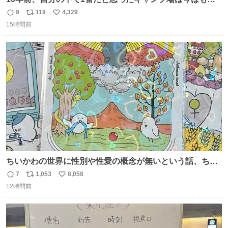
ない
9
119
4,329
返
リ
い
15時間前
信
ポ
い
数
ス
ね
ト
数
数
ちいかわの世界に性別や性愛の概念が無いという話、ちい
かわタロットでも恋人・女帝・女教皇あたりは性別を意識
7
1,053
8,058
返
リ
い
させないように描かれてるんだよね。かなり徹底している
12時間前
信
ポ
い
印象。
数
ス
ね
ト
数
数