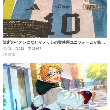
近所のイオンになぜかメッシの実使用ユニフォームが飾っ
てあっておもろい
42
222
12,937
返
リ
い
17時間前
信
ポ
い
数
ス
ね
ト
数
数