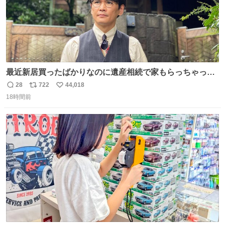
最近新居買ったばかりなのに遺産相続で家もらっちゃった
長男
28
722
44,018
返
リ
い
18時間前
信
ポ
い
数
ス
ね
ト
数
数