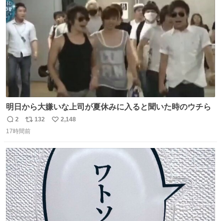
数
明日から大嫌いな上司が夏休みに入ると聞いた時のウチら
2
132
2,148
返
リ
い
17時間前
信
ポ
い
数
ス
ね
ト
数
数