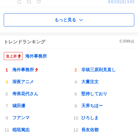
8月2日(日) 3:03
もっと見る
トレンドランキング
5:35
時点
海外事務所
海外事務所
非核三原則見直し
深夜アニメ
大量注文
寿美花代さん
堅持しており
城田優
天界ちほー
フアンマ
ひろしま
稲垣篤志
長友佑都