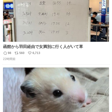
函館から羽田経由で女満別に行く人がいて草
98
560
6,713
返
リ
い
22時間前
信
ポ
い
数
ス
ね
ト
数
数