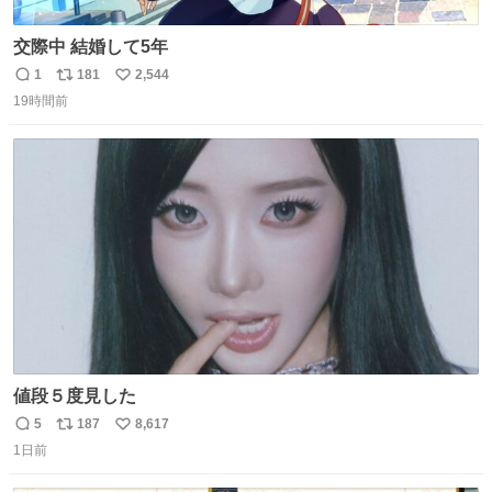
交際中 結婚して5年
1
181
2,544
返
リ
い
19時間前
信
ポ
い
数
ス
ね
ト
数
数
値段５度見した
5
187
8,617
返
リ
い
1日前
信
ポ
い
数
ス
ね