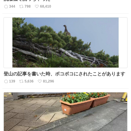
344
798
68,410
返
リ
い
信
ポ
い
数
ス
ね
ト
数
数
登山の記事を書いた時、ボコボコにされたことがあります
139
5,636
81,296
返
リ
い
信
ポ
い
数
ス
ね
ト
数
数