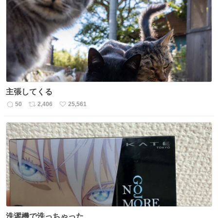
主張してくる
50
2,406
25,561
返
リ
い
信
ポ
い
数
ス
ね
ト
数
数
洗濯機で洗っちゃった