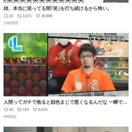
姉、本当に笑ってる間｢笑｣を打ち続けるから怖い。
22
1,071
38,988
返
リ
い
14時間前
信
ポ
い
数
ス
ね
ト
数
数
人間ってガチで焦ると顔色まじで悪くなるんだな 一瞬で顔
から正気無くなってる
42
120
5,418
返
リ
い
9時間前
信
ポ
い
数
ス
ね
ト
数