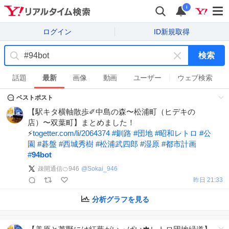
i
ログイン
ID新規取得
検索
キ
ー
話題
最新
画像
動画
ユーザー
ウェブ検索
ワ
ベストポスト
ー
ド
【駅キタ横軸散歩✐中島の森〜松浦町（ヒデキの
を
店）〜双葉町】まとめました！
消
⚡️
togetter.com/li/2064374
#
釧路
#
団地
#
昭和レトロ
#
公
す
園
#
碁盤
#
西城秀樹
#
松浦武四郎
#
湿原
#
都市計画
#
94bot
疎開通信🍊946
@
Sokai_946
昨日 21:33
分析グラフを見る