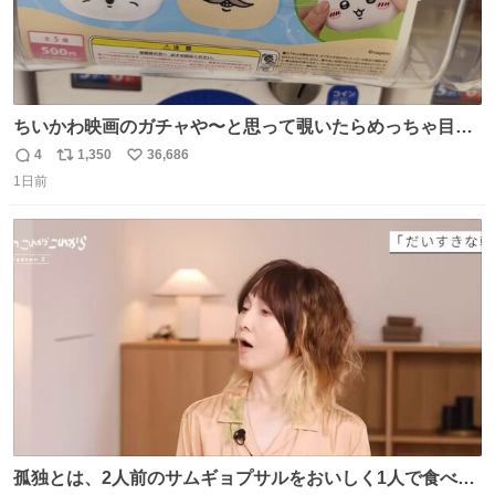
ちいかわ映画のガチャや〜と思って覗いたらめっちゃ目合
って気まずい
4
1,350
36,686
返
リ
い
1日前
信
ポ
い
数
ス
ね
ト
数
数
孤独とは、2人前のサムギョプサルをおいしく1人で食べる