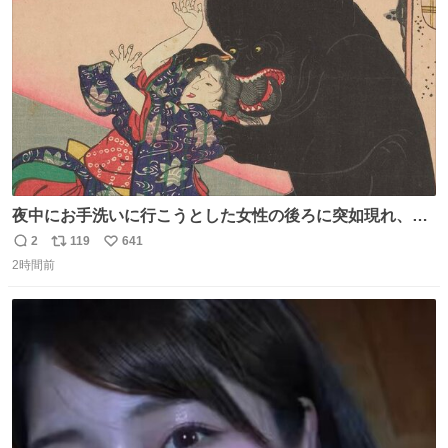
夜中にお手洗いに行こうとした女性の後ろに突如現れ、髪
の毛にガブリと嚙みついたのは、「髪切」という真っ黒な
2
119
641
返
リ
い
モンスター。顔をアップでみるとちょっと怖い、正体不明
2時間前
信
ポ
い
のキャラクターです。原宿の太田記念美術館で開催中の
数
ス
ね
「アニマル＆モンスター」展にて8/23まで展示していま
ト
数
数
す。