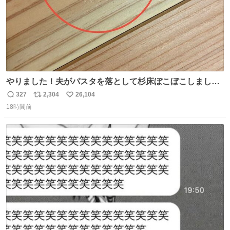
やりました！夫がパスタを落として杉床ぼこぼこしまし
た！よかったーーー！ファーストぼこぼこ自分じゃなく
327
2,304
26,104
返
リ
い
て！これで第二波いつでもいけます！！！✌️いやーほっと
18時間前
信
ポ
い
した！ 杉床を採用しようとしている方々へ忠告です。杉床
数
ス
ね
は乾燥パスタに負けます。豆腐くらいやわやわです。
ト
数
数