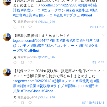
【美原と芦野には紅葉がいっぱい🍁レトロ団地緑道】
まとめました！⚡️
togetter.com/li/2272339
#
釧路
#
都市
計画
#
平成レトロ
#
ニュータウン
#
緑道
#
遊歩道
#
街灯
#
団地
#
紅葉
#
昭和レトロ
#
湿原
#
オブジェ
#
94bot
疎開通信🍊946
@
Sokai_946
昨日 11:08
【臨海お散歩部】まとめました！⚡️
togetter.com/li/2064477
#
釧路
#
港湾
#
漁港
#
魚河岸
#
埠
頭
#
カモメ
#
廃線跡
#
材木
#
コンビナート
#
船舶
#
クル
ーズ客船
#
94bot
疎開通信🍊946
@
Sokai_946
昨日 0:43
【別保ツアー 2024★花咲線に指定席💺〜別保パークフ
ェス！〜別保公園から徒歩で帰る👟】まとめました！
⚡️
togetter.com/li/2420148
#
別保
#
フェス
#
JR北海道
#
湿
原
#
釧路
#
公園
#
花咲線
#
ライブ
#
昭和レトロ
#
樋門
#
川跡
#
TipsyGlass
#
94bot
疎開通信🍊946
@
Sokai_946
8月4日(火) 14:43