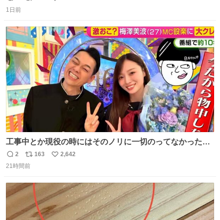
返
リ
い
穫したら普通に枯れてた… #ほの暮しの庭
1日前
信
ポ
い
数
ス
ね
ト
数
数
工事中とか現役の時にはそのノリに一切のってなかった1
番の「設楽の女」が卒業して頭角を現しはじめてて大好き
2
163
2,642
返
リ
い
🥲🥲 設楽さんの返しも良い🥲 #梅澤美波
21時間前
信
ポ
い
数
ス
ね
ト
数
数