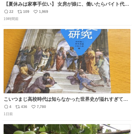
【夏休みは家事手伝い】 女房が娘に、働いたらバイト代も
らえば？と言ったら、娘は、いらない、と言って黙々と働
22
109
1,969
返
リ
い
いてくれました。 あとでソフトクリーム買ってやろうと思
19時間前
信
ポ
い
いました。
数
ス
ね
ト
数
数
こいつまじ高校時代は知らなかった世界史が溢れすぎてて
𝑩𝑰𝑮 𝑳𝑶𝑽𝑬＿＿
4
436
7,780
返
リ
い
1日前
信
ポ
い
数
ス
ね
ト
数