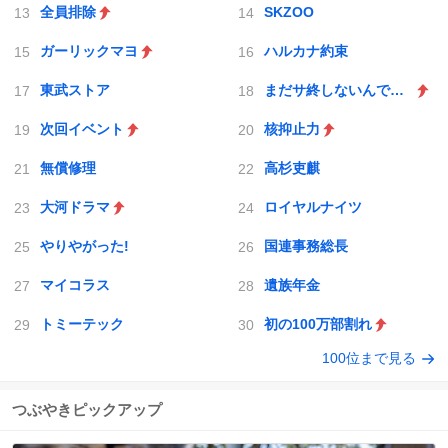
全員排除
SKZOO
ガーリックマヨ
ハルカナ約束
東武ストア
まだサ終しないんですか
次回イベント
核抑止力
無償修理
高杉吏麒
大河ドラマ
ロイヤルナイツ
やりやがった!
国連事務総長
マイコラス
遺族年金
トミーテック
初の100万部割れ
100位まで見る
つぶやきピックアップ