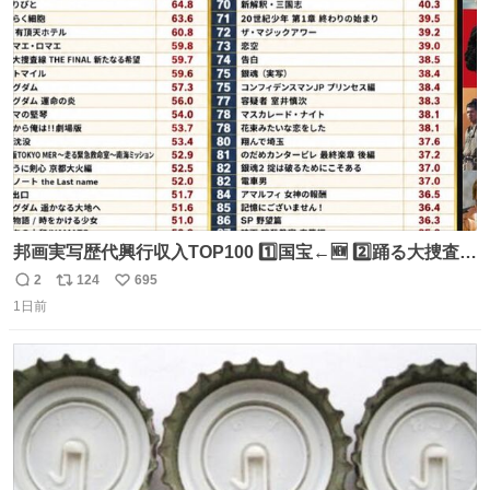
ト
数
数
邦画実写歴代興行収入TOP100 1️⃣国宝←🆕 2️⃣踊る大捜査線
THE MOVIE2 3️⃣南極物語 4️⃣踊る大捜査線 THE MOVIE 5️⃣
2
124
695
返
リ
い
子猫物語 6️⃣劇場版コード・ブルー 7️⃣天と地と 8️⃣永遠の0
1日前
信
ポ
い
9️⃣ROOKIES-卒業- 🔟世界の中心で、愛をさけぶ … 44位 ほ
数
ス
ね
どなく、お別れです←🆕 … 60位 キングダム 魂の決戦←🆕
ト
数
数