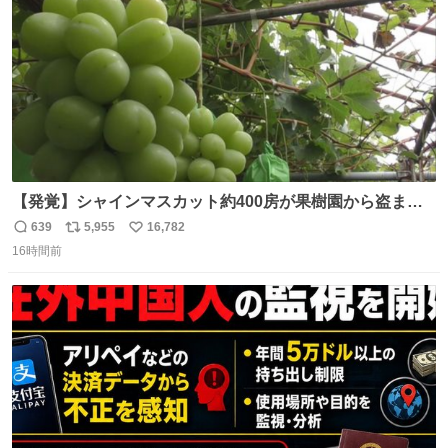
数
【発覚】シャインマスカット約400房が果樹園から盗まれ
る 栃木・佐野市 news.livedoor.com/article/detail… 被害
639
5,955
16,782
返
リ
い
に遭った果樹園には防犯カメラなどはなく、シャインマス
16時間前
信
ポ
い
カットが盗まれた木には刃物などで切られた跡が。市内で
数
ス
ね
今年に入って同様の被害は確認されておらず、警察はパト
ト
数
数
ロールを強化する。