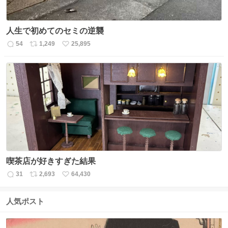
人生で初めてのセミの逆襲
54
1,249
25,895
返
リ
い
信
ポ
い
数
ス
ね
ト
数
数
喫茶店が好きすぎた結果
31
2,693
64,430
返
リ
い
信
ポ
い
数
ス
ね
人気ポスト
ト
数
数