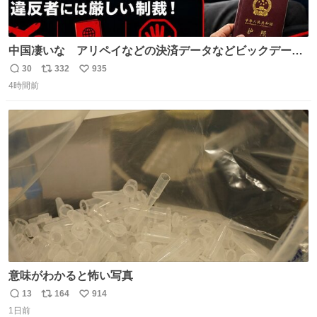
中国凄いな アリペイなどの決済データなどビックデータ
で海外にいる中国人の監視をはじめ、多額の資金決済など
30
332
935
返
リ
い
があれば帰国命令を出しはじめたらしい。そして、パスポ
4時間前
信
ポ
い
ート取上げで二度と出国できないと、、
数
ス
ね
ト
数
数
意味がわかると怖い写真
13
164
914
返
リ
い
1日前
信
ポ
い