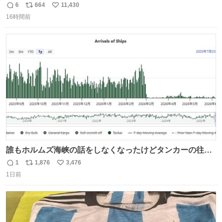
ことである←好きすぎる
6
664
11,430
返
リ
い
16時間前
信
ポ
い
数
ス
ね
ト
数
数
誰もホルムズ海峡の話をしなくなったけどタンカーの往来
は消滅したままですねと
1
1,876
3,476
返
リ
い
1日前
信
ポ
い
数
ス
ね
ト
数
数