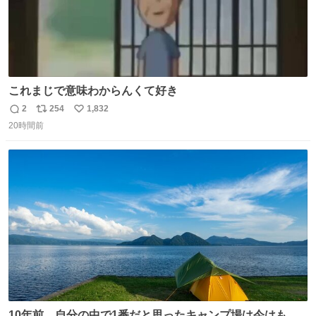
これまじで意味わからんくて好き
2
254
1,832
返
リ
い
20時間前
信
ポ
い
数
ス
ね
ト
数
数
10年前、自分の中で1番だと思ったキャンプ場は今はもう