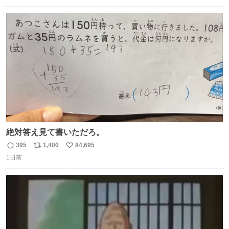
数
ス
ね
ト
数
数
絶対答え見て書いただろ。
395
1,400
84,695
返
リ
い
1日前
信
ポ
い
数
ス
ね
ト
数
数