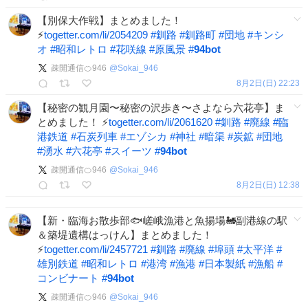
【別保大作戦】まとめました！
⚡️
togetter.com/li/2054209
#
釧路
#
釧路町
#
団地
#
キンシ
オ
#
昭和レトロ
#
花咲線
#
原風景
#
94bot
疎開通信🍊946
@
Sokai_946
8月2日(日) 22:23
【秘密の観月園〜秘密の沢歩き〜さよなら六花亭】ま
とめました！ ⚡️
togetter.com/li/2061620
#
釧路
#
廃線
#
臨
港鉄道
#
石炭列車
#
エゾシカ
#
神社
#
暗渠
#
炭鉱
#
団地
#
湧水
#
六花亭
#
スイーツ
#
94bot
疎開通信🍊946
@
Sokai_946
8月2日(日) 12:38
【新・臨海お散歩部🐟嵯峨漁港と魚揚場🚂副港線の駅
＆築堤遺構はっけん】まとめました！
⚡️
togetter.com/li/2457721
#
釧路
#
廃線
#
埠頭
#
太平洋
#
雄別鉄道
#
昭和レトロ
#
港湾
#
漁港
#
日本製紙
#
漁船
#
コンビナート
#
94bot
疎開通信🍊946
@
Sokai_946