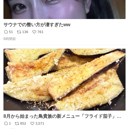
サウナでの整い方が凄すぎたww
51
136
761
返
リ
い
6時間前
信
ポ
い
数
ス
ね
ト
数
数
8月から始まった鳥貴族の新メニュー「フライド茄子」が
うますぎでした 信じて……
1
852
3,571
返
リ
い