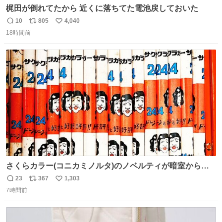
梶田が倒れてたから 近くに落ちてた電池戻しておいた
10
805
4,040
返
リ
い
18時間前
信
ポ
い
数
ス
ね
ト
数
数
さくらカラー(コニカミノルタ)のノベルティが暗室から山
のように出てきた。 1970年代のものかなあ。 欽ちゃん鉛
23
367
1,303
返
リ
い
筆。どうすんの、これ。
7時間前
信
ポ
い
数
ス
ね
ト
数