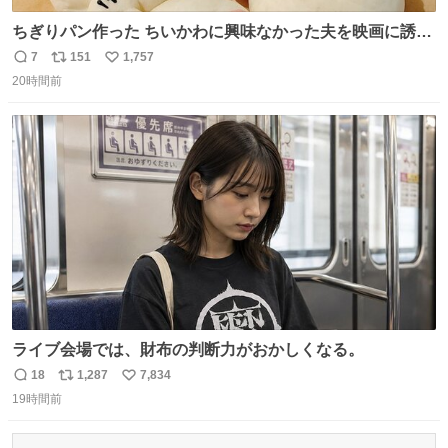
ちぎりパン作った ちいかわに興味なかった夫を映画に誘い
出すことに成功したからさァ、永遠のいのち食べさせてか
7
151
1,757
返
リ
い
ら観に行くねッ🎫
20時間前
信
ポ
い
数
ス
ね
ト
数
数
ライブ会場では、財布の判断力がおかしくなる。
18
1,287
7,834
返
リ
い
19時間前
信
ポ
い
数
ス
ね
ト
数