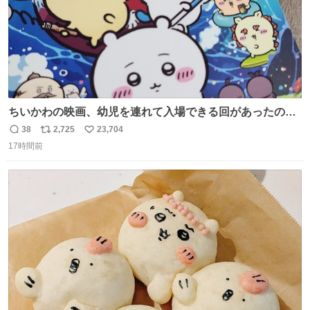
ちいかわの映画、幼児を連れて入場できる回があったので
子どもを連れて観てきたんですけど、セイレーンの登場シ
38
2,725
23,704
返
リ
い
ーンで場内のベビーが一斉に泣き出してたのがとてもよい
17時間前
信
ポ
い
映画体験でした。
数
ス
ね
ト
数
数