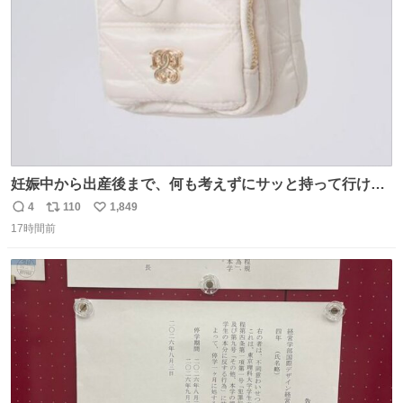
数
妊娠中から出産後まで、何も考えずにサッと持って行ける
ようなショルダーバッグが欲しいな〜と思っていたのだけ
4
110
1,849
返
リ
い
ど snidelでめちゃくちゃピッタリなものを見つけたので買
17時間前
信
ポ
い
った！✨ スマホと小物とペットボトルが入るの最高すぎる
数
ス
ね
🥹 しかもスマホ入れ独立してるしファスナーない！地味に
ト
数
数
嬉しいやつ！！！