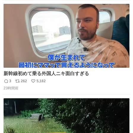
すぎ… 「飛ばしすぎたせいか現在奈良県上空での待機を命
数
ス
ね
じられております」 でコンソメスープ吹き出しそうになり
ト
数
数
ましたw
新幹線初めて乗る外国人ニキ面白すぎる
3
262
5,182
返
リ
い
23時間前
信
ポ
い
数
ス
ね
ト
数
数