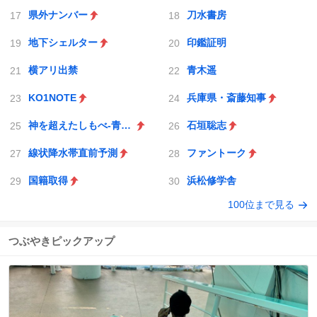
県外ナンバー
刀水書房
地下シェルター
印鑑証明
横アリ出禁
青木遥
KO1NOTE
兵庫県・斎藤知事
神を超えたしもべ-青眼の究極竜
石垣聡志
線状降水帯直前予測
ファントーク
国籍取得
浜松修学舎
100位まで見る
つぶやきピックアップ