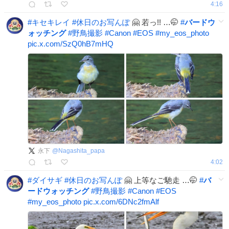
4:16
#
キセキレイ
#
休日のお写んぽ
🤗 若っ!! …🤭
#
バードウ
ォッチング
#
野鳥撮影
#
Canon
#
EOS
#
my_eos_photo
pic.x.com/SzQ0hB7mHQ
永下
@
Nagashita_papa
4:02
#
ダイサギ
#
休日のお写んぽ
🤗 上等なご馳走 …🤭
#
バ
ードウォッチング
#
野鳥撮影
#
Canon
#
EOS
#
my_eos_photo
pic.x.com/6DNc2fmAlf