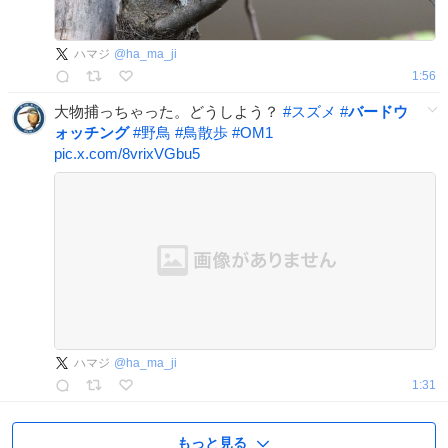
ハマジ
@
ha_ma_ji
1:56
大物捕っちゃった。どうしよう？
#
スズメ
#
バードウ
ォッチング
#
野鳥
#
鳥散歩
#
OM1
pic.x.com/8vrixVGbu5
ハマジ
@
ha_ma_ji
1:31
もっと見る