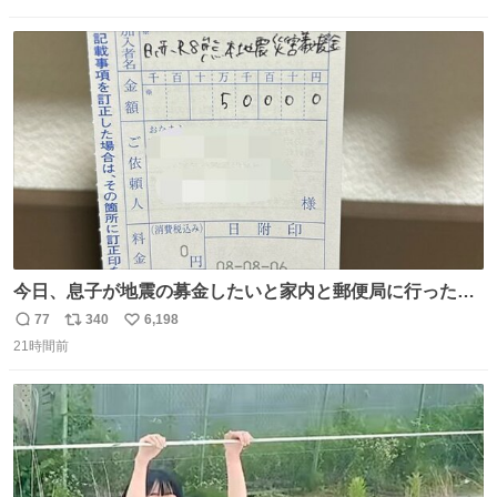
信
ポ
い
数
ス
ね
ト
数
数
今日、息子が地震の募金したいと家内と郵便局に行ったみ
たいです。おもちゃとか買う選択肢もあったと思うけど、
77
340
6,198
返
リ
い
自分で貯めてた2万円を役に立てて欲しい、みんなも元気
21時間前
信
ポ
い
になって欲しいと。家内も一緒に募金したので、自分も何
数
ス
ね
かできたらなぁと思いました。
ト
数
数