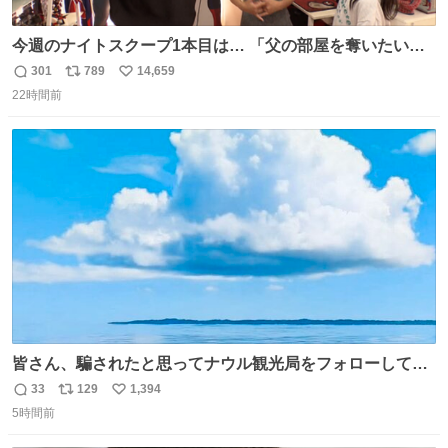
今週のナイトスクープ1本目は… 「父の部屋を奪いたい姉
妹」
301
789
14,659
返
リ
い
22時間前
信
ポ
い
数
ス
ね
ト
数
数
皆さん、騙されたと思ってナウル観光局をフォローしてみ
てください。たまに海とか島とかわけわからん画像が流れ
33
129
1,394
返
リ
い
てくるだけで、特に何も起こりません。
5時間前
信
ポ
い
数
ス
ね