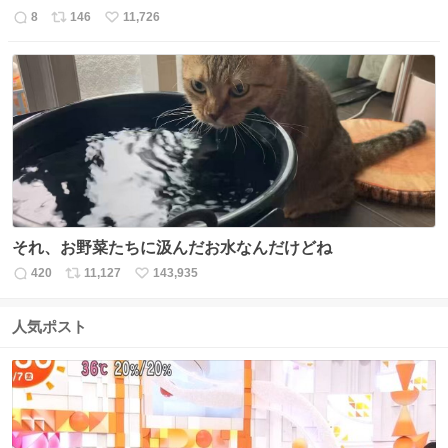
8
146
11,726
返
リ
い
信
ポ
い
数
ス
ね
ト
数
数
それ、お野菜たちに汲んだお水なんだけどね
420
11,127
143,935
返
リ
い
信
ポ
い
数
ス
ね
人気ポスト
ト
数
数