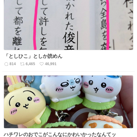
数
ス
ね
ト
数
数
「としひこ」としか読めん
814
6,465
46,991
返
リ
い
信
ポ
い
数
ス
ね
ト
数
数
ハチワレのおでこがこんなにかわいかったなんてッ