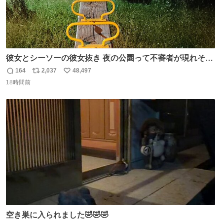
彼女とシーソーの彼女抜き 夜の公園って不審者が現れそう
で怖いんだよな
164
2,037
48,497
返
リ
い
18時間前
信
ポ
い
数
ス
ね
ト
数
数
空き巣に入られました🤣🤣🤣