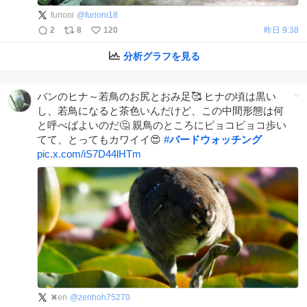
furioni
@
furioni18
2
8
120
昨日 9:38
分析グラフを見る
バンのヒナ～若鳥のお尻とおみ足🥰 ヒナの頃は黒い
し、若鳥になると茶色いんだけど、この中間形態は何
と呼べばよいのだ🤔 親鳥のところにピョコピョコ歩い
てて、とってもカワイイ😍
#
バードウォッチング
pic.x.com/iS7D44lHTm
✖en
@
zenhoh75270