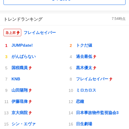
トレンドランキング
7:54
時点
フレイムセイバー
JUMPdate!
トクだ値
がんばらない
過去最低
国税職員
黒木優太
KNB
フレイムセイバー
山田陽翔
ミロカロス
伊藤琉偉
恋鐘
京大病院
日本事故物件監視協会3
シン・エヴァ
日生劇場