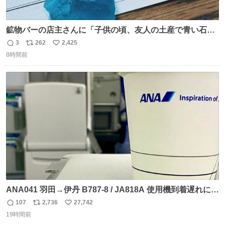
鉱物バーの店主さんに「子供の頃、友人の土産で青い石を
貰って、それがすごく気に入ってたのに、いつかの引越し
3
262
2,425
返
リ
い
で無くしてしまった」という話をしたら、 「お土産で買っ
8時間前
信
ポ
い
てきたくらいの価格感なら、ドイツの黒い森のフローライ
数
ス
ね
トかな…」と当たりつけてもらった。確かにこんな感じだ
ト
数
数
った気がする 凄い
ANA041 羽田→伊丹 B787-8 / JA818A 使用機到着遅れにつ
き 「安全に支障ない範囲で1分1秒でも遅延回復に努めてお
107
2,736
27,742
返
リ
い
ります」と機長の気合い十分！ が、フライトは順調に進み
19時間前
信
ポ
い