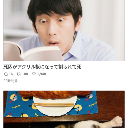
ト
数
数
死因がアクリル板になって割られて死
亡……………！？！？
16
108
1,948
返
リ
い
22時間前
信
ポ
い
数
ス
ね
ト
数
数