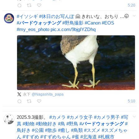
5:20
#
イソシギ
#
休日のお写んぽ
🤗 きれいな、おちり …🤭
#
バードウォッチング
#
野鳥撮影
#
Canon
#
EOS
#
my_eos_photo
pic.x.com/9bjgIYZDhq
永下
@
Nagashita_papa
5:10
2025.9.3撮影。
#
カメラ
#
カメラ女子
#
カメラ男子
#
写
真
#
動物
#
動物好き
#
鳥
#
野鳥
#
バードウォッチング
#
鳥好き
#
公園
#
散歩
#
癒し
#
鳥類
#
スズメ
#
スズメちゃ
ん
#
すずめ
#
すずめちゃん
#
雀
#
北海道
#
札幌市