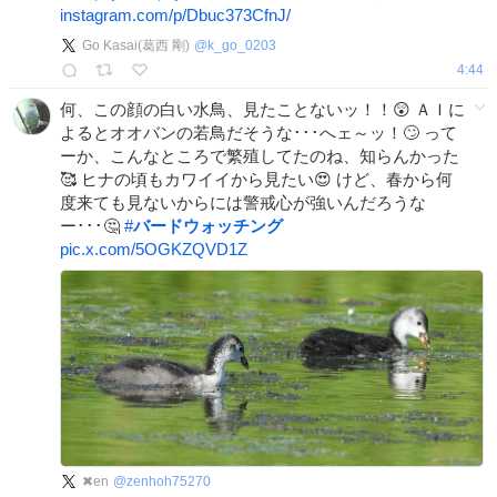
instagram.com/p/Dbuc373CfnJ/
Go Kasai(葛西 剛)
@
k_go_0203
4:44
何、この顔の白い水鳥、見たことないッ！！😲 ＡＩに
よるとオオバンの若鳥だそうな･･･へェ～ッ！🙄 って
ーか、こんなところで繁殖してたのね、知らんかった
🥰 ヒナの頃もカワイイから見たい😍 けど、春から何
度来ても見ないからには警戒心が強いんだろうな
ー･･･🤔
#
バードウォッチング
pic.x.com/5OGKZQVD1Z
✖en
@
zenhoh75270