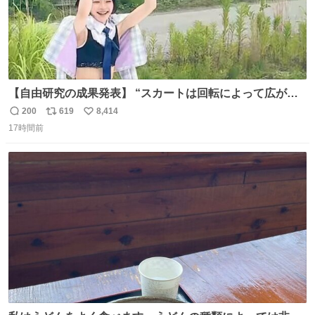
【自由研究の成果発表】 “スカートは回転によって広がる
が、岡澤恋によって270°までなら広がらずに回転が可能な
200
619
8,414
返
リ
い
ことが証明された！”
17時間前
信
ポ
い
数
ス
ね
ト
数
数