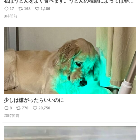
私はうどんをよく食べます。うどんの種類によっては非常
食にもなります。生うどんは消費期限が短く、冷凍うどん
17
168
1,186
返
リ
い
は長持ちする代わりに停電に弱いので、乾麺タイプのうど
8時間前
信
ポ
い
んなら水分が少なく長期保存するのにおすすめです。アル
数
ス
ね
ファ化米や缶詰など、色々な非常食がありますが、うどん
ト
数
数
もいかがでしょうか？
少しは嫌がったらいいのに
8
770
20,750
返
リ
い
20時間前
信
ポ
い
数
ス
ね
ト
数
数