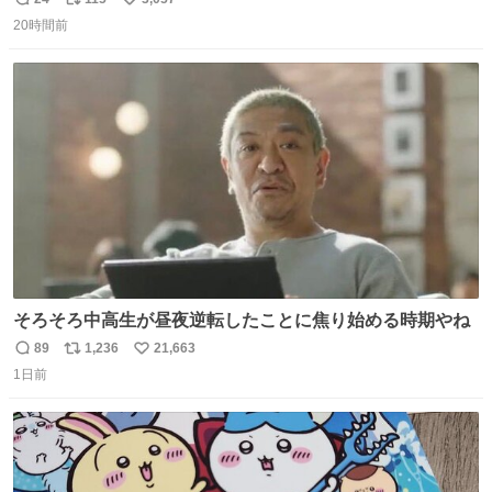
返
リ
い
20時間前
信
ポ
い
数
ス
ね
ト
数
数
そろそろ中高生が昼夜逆転したことに焦り始める時期やね
89
1,236
21,663
返
リ
い
1日前
信
ポ
い
数
ス
ね
ト
数
数