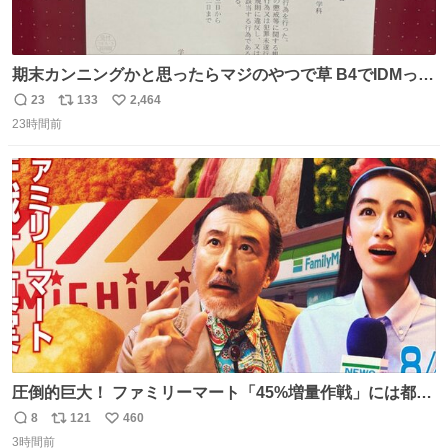
期末カンニングかと思ったらマジのやつで草 B4でIDMって
ことはおそらく就職だし、内定取り消し？ それと夏休み期
23
133
2,464
返
リ
い
間の停学って無意味じゃね？
23時間前
信
ポ
い
数
ス
ね
ト
数
数
圧倒的巨大！ ファミリーマート「45%増量作戦」には都市
伝説が隠されている、のかもしれない。 web-
8
121
460
返
リ
い
mu.jp/news/79509/
3時間前