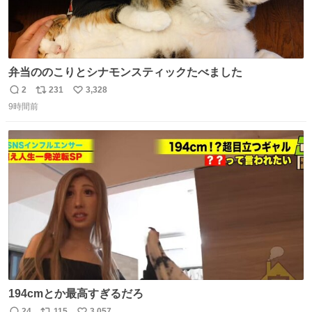
弁当ののこりとシナモンスティックたべました
2
231
3,328
返
リ
い
9時間前
信
ポ
い
数
ス
ね
ト
数
数
194cmとか最高すぎるだろ
24
115
3,057