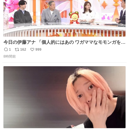
今日の伊藤アナ 「個人的にはあの ワガママなモモンガを是
非松平さんに成敗してほしい」 (手に刀を持ってモモ○ガを
1
162
999
返
リ
い
切る仕草) #ちいかわ #アニメちいかわ
8時間前
信
ポ
い
数
ス
ね
ト
数
数