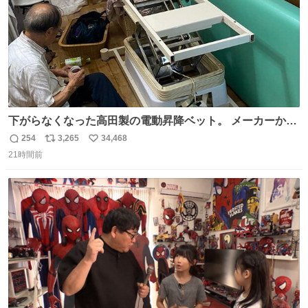
下がらなくなった高田製の電動昇降ベット。 メーカーから
は、完全に見放されたんですが、 見事に85歳の父が治しま
254
3,265
34,468
返
リ
い
した。 うちの父は、トヨタカローラのボディをオート生産
21時間前
信
ポ
い
する、工業ロボットの製作者なんですが、 父が電動ベット
数
ス
ね
の配線をハンダで修理している横で、
ト
数
数