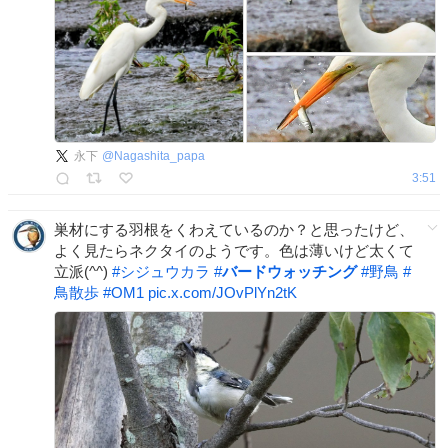
永下
@
Nagashita_papa
3:51
巣材にする羽根をくわえているのか？と思ったけど、
よく見たらネクタイのようです。色は薄いけど太くて
立派(^^)
#
シジュウカラ
#
バードウォッチング
#
野鳥
#
鳥散歩
#
OM1
pic.x.com/JOvPlYn2tK