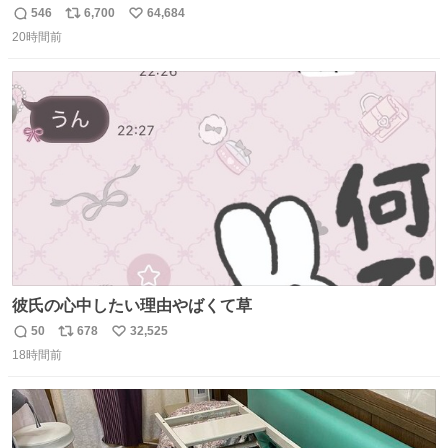
546
6,700
64,684
返
リ
い
20時間前
信
ポ
い
数
ス
ね
ト
数
数
彼氏の心中したい理由やばくて草
50
678
32,525
返
リ
い
18時間前
信
ポ
い
数
ス
ね
ト
数
数