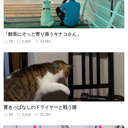
「館長にそっと寄り添うキナコさん」
28
2,360
33,561
返
リ
い
信
ポ
い
数
ス
ね
ト
数
数
置きっぱなしのドライヤーと戦う猫
69
2,514
32,351
返
リ
い
信
ポ
い