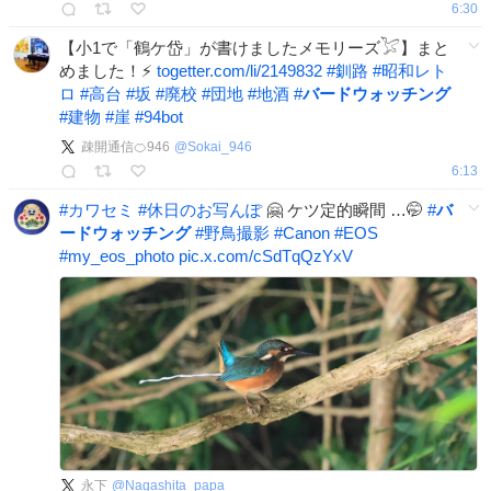
6:30
【小1で「鶴ケ岱」が書けましたメモリーズ𓅯】まと
めました！⚡️
togetter.com/li/2149832
#
釧路
#
昭和レト
ロ
#
高台
#
坂
#
廃校
#
団地
#
地酒
#
バードウォッチング
#
建物
#
崖
#
94bot
疎開通信🍊946
@
Sokai_946
6:13
#
カワセミ
#
休日のお写んぽ
🤗 ケツ定的瞬間 …🤭
#
バ
ードウォッチング
#
野鳥撮影
#
Canon
#
EOS
#
my_eos_photo
pic.x.com/cSdTqQzYxV
永下
@
Nagashita_papa