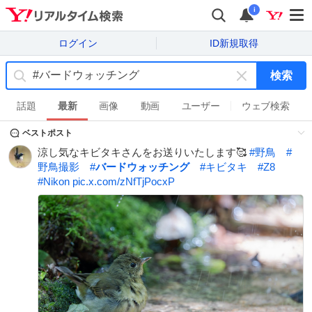
i
ログイン
ID新規取得
検索
キ
ー
話題
最新
画像
動画
ユーザー
ウェブ検索
ワ
ベストポスト
ー
ド
涼し気なキビタキさんをお送りいたします🥰
#
野鳥
#
を
野鳥撮影
#
バードウォッチング
#
キビタキ
#
Z8
消
#
Nikon
pic.x.com/zNfTjPocxP
す