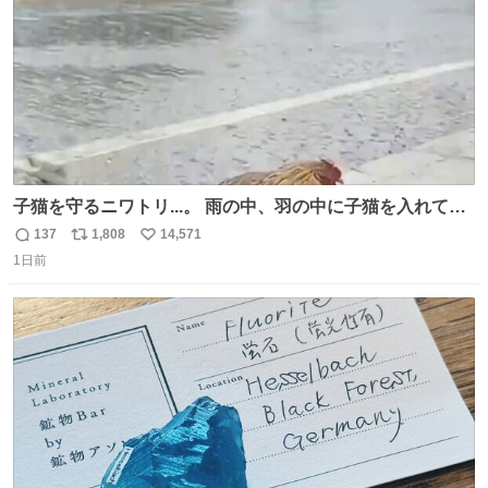
子猫を守るニワトリ...。 雨の中、羽の中に子猫を入れて守
る姿に感動した！！ 愛は種族を超える！
137
1,808
14,571
返
リ
い
1日前
信
ポ
い
数
ス
ね
ト
数
数