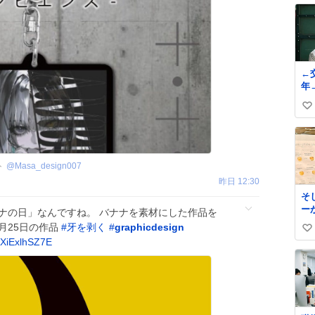
←交際
年
い
い
ね
数
ト
@
Masa_design007
昨日 12:30
そ
ー
バナナの日」なんですね。 バナナを素材にした作品を
屋
9月25日の作品
#
牙を剥く
#
graphicdesign
い
ま
/XiExlhSZ7E
い
い
ス
ね
サ
数
す