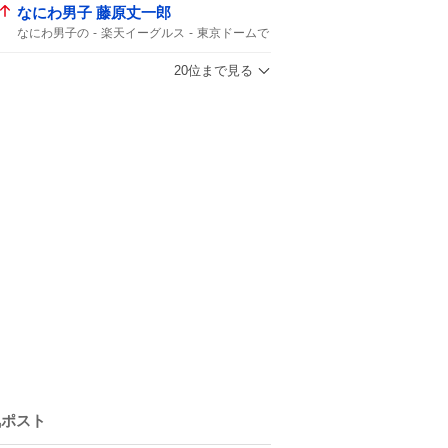
なにわ男子 藤原丈一郎
なにわ男子の
楽天イーグルス
東京ドームで
20位まで見る
気ポスト