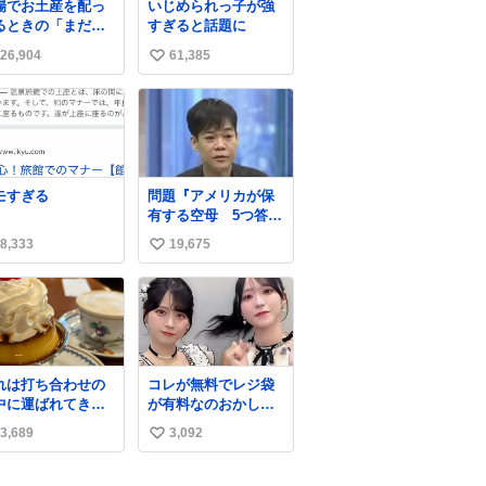
場でお土産を配っ
いじめられっ子が強
るときの「まだ気
すぎると話題に
いてませんよ」的
26,904
61,385
い
演技が毎回シンド
。
い
ね
数
モすぎる
問題『アメリカが保
有する空母 5つ答え
よ』 名倉「ホンマご
8,333
19,675
い
めん、日本」
い
ね
数
れは打ち合わせの
コレが無料でレジ袋
中に運ばれてきて
が有料なのおかしい
の理性を根こそぎ
って
3,689
3,092
い
い去ったプリンの
真です。
い