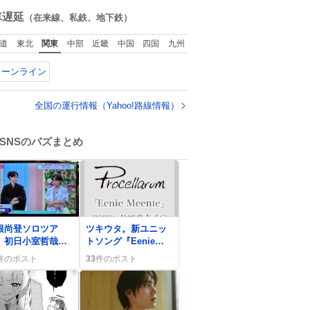
ね
数
車遅延
（在来線、私鉄、地下鉄）
道
東北
関東
中部
近畿
中国
四国
九州
リーンライン
全国の運行情報（Yahoo!路線情報）
SNSのバズまとめ
0
根尚登ソロツア
ツキウタ。新ユニッ
、初日小室哲哉・
トソング『Eenie
秋楽宇都宮隆ゲス
Meenie』発売決定に
件のポスト
33
件のポスト
決定にファン歓喜
ファン歓喜「最高す
ぎる」