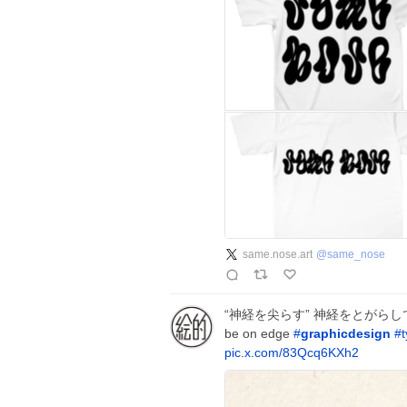
same.nose.art
@
same_nose
“神経を尖らす” 神経をとがらし
be on edge
#
graphicdesign
#
pic.x.com/83Qcq6KXh2