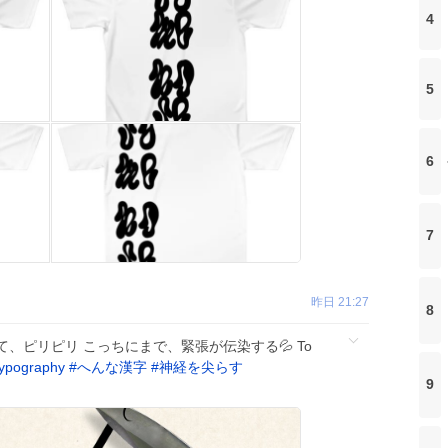
4
5
6
7
昨日 21:27
8
て、ピリピリ こっちにまで、緊張が伝染する💦 To
typography
#
へんな漢字
#
神経を尖らす
9