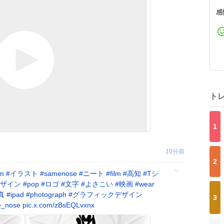
感
ト
1
10分前
2
on
#
イラスト
#
samenose
#
ニート
#
film
#
高知
#
Tシ
ザイン
#
pop
#
ロゴ
#
文字
#
よさこい
#
映画
#
wear
真
#
ipad
#
photograph
#
グラフィックデザイン
3
e_nose
pic.x.com/zBsEQLvxnx