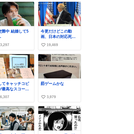
中 結婚して5
今更だけどこの動
→
画、日本の対応死ぬ
ほど京都でおもしろ
3,297
19,469
い
い。 なんなら敬語で
丁寧に煽りまくって
い
るの好き。笑
ね
数
してキャッチコピ
罰ゲームかな
が最高なスコーン
さんを見つけてし
6,307
3,979
い
ったので思わず買
込んでしまった。
い
コーンなんてパッ
ね
パサなほどええで
数
からね。