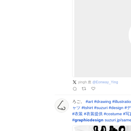
yingh 應
@
Eonway_Ying
ろご。
#
art
#
drawing
#
illustrati
ャツ
#
tshirt
#
suzuri
#
design
#
デ
#
衣装
#
衣装提供
#
costume
#
写
#
graphicdesign
suzuri.jp/sam