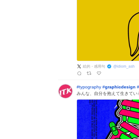
絵的・感用句
@
idiom_ash
#
typography
#
graphicdesign
みんな、自分を抱えて生きてい