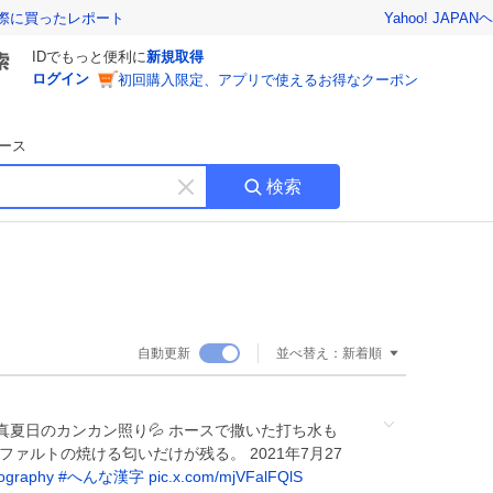
Yahoo! JAPAN
ヘ
実際に買ったレポート
IDでもっと便利に
新規取得
ログイン
初回購入限定、アプリで使えるお得なクーポン
ース
検索
キ
ー
ワ
ー
ド
を
消
自動更新
並べ替え：
新着順
す
、真夏日のカンカン照り💦 ホースで撒いた打ち水も
ァルトの焼ける匂いだけが残る。 2021年7月27
ography
#
へんな漢字
pic.x.com/mjVFalFQlS