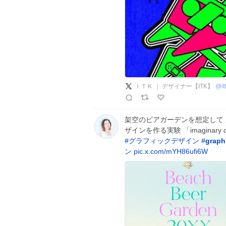
ＩＴＫ ｜ デザイナー【ITK】
@
i
架空のビアガーデンを想定して 広
ザインを作る実験 「imaginary de
#
グラフィックデザイン
#
graph
ン
pic.x.com/mYH86ufi6W