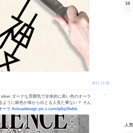
10
昨日 13:38
lack silver ダークな雰囲気で全体的に黒い色のオーラ
るように銀色が体から出とる人見た事ない？ そん
オーラ
#
visualdesign
pic.x.com/ip6qVlwbls
人