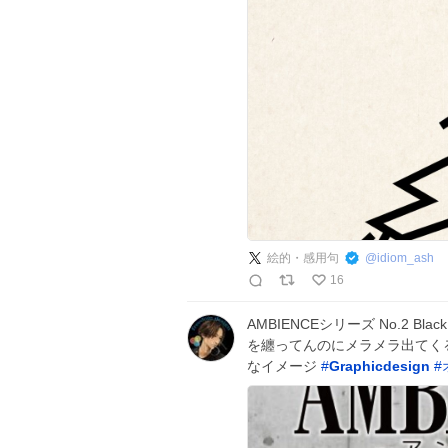
絵的・感用句
@
idiom_ash
16
AMBIENCEシリーズ No.2 B
を纏ってんのにメラメラ出てく
なイメージ
#
Graphicdesign
#