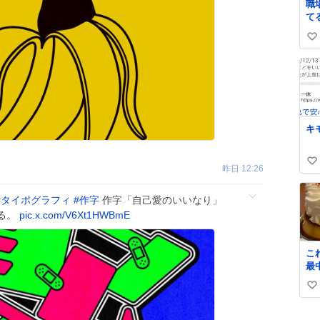
職
て
づ
い
な
い
い
ね
数
キ
い
昨日 12:26
い
ね
#
タイポグラフィ
#
作字
作字「自己愛のいいなり」
数
る。
pic.x.com/V6Xt1HWBmE
こ
最
私
い
奪
写
い