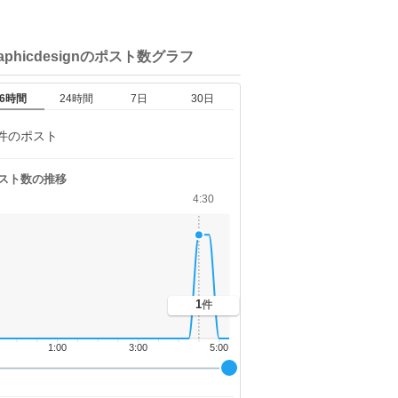
aphicdesignの
ポスト数グラフ
6時間
24時間
7日
30日
件のポスト
スト数の推移
4:30
1
件
1:00
3:00
5:00