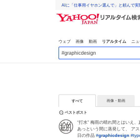
AIに「仕事用イヤホン選んで」と頼んで
ウェブ
画像
動画
リアルタイム
ニュ
画像・動画
すべて
ベストポスト
“打水” 梅雨の晴れ間とはいえ
あっという間に蒸発して、 アスフ
日の作品
#
graphicdesign
#
typ