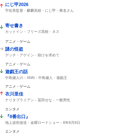
にじ甲2026
宇佐美監督
麒麟高校
にじ甲
椎名さん
寄せ書き
カットイン
フリーズ高校
ネス
アニメ・ゲーム
謎の怪盗
デッチ・アゲイン
助けを求めて
デッチアゲイン
名探偵プリキュア!
アニメ・ゲーム
8時30分から
予告動画
たんプリ
あさ8
遊戯王の話
中島健人の
ANN
中島健人
遊戯王
アニメ・ゲーム
衣川里佳
ナリタブライアン
冨田せな
一般男性
ブライアン
エンタメ
『8番出口』
地上波初放送
金曜ロードショー
8年8月8日
ゲーム
8番出口
コメント全文
エンタメ
映画8番出口
映画「8番出口」