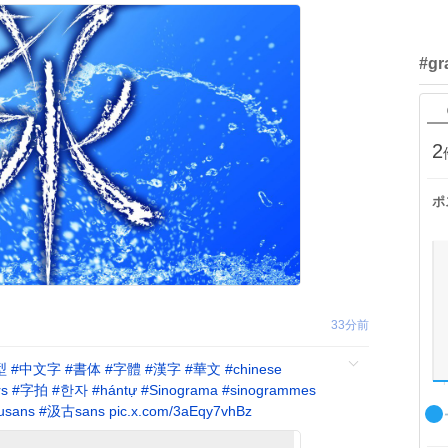
#gr
2
ポ
33分前
型
#
中文字
#
書体
#
字體
#
漢字
#
華文
#
chinese
rs
#
字拍
#
한자
#
hántự
#
Sinograma
#
sinogrammes
usans
#
汲古sans
pic.x.com/3aEqy7vhBz