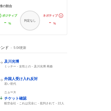
情の割合
ポジティブ
ネガティブ
-
-
判定なし
%
%
レンド
5:04
更新
及川光博
ミッチー
女性との
及川光博 再婚
一般女性
一般の方と
俳優として
57歳
56歳
外国人受け入れ反対
若い世代
ニュース
チケット確認
航空会社
これは完全に
批判されて
22人
チケット
Ca
客室乗務員