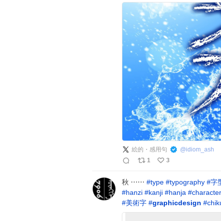
絵的・感用句
@
idiom_ash
1
3
秋 ⋯⋯
#
type
#
typography
#
字
#
hanzi
#
kanji
#
hanja
#
characte
#
美術字
#
graphicdesign
#
chik