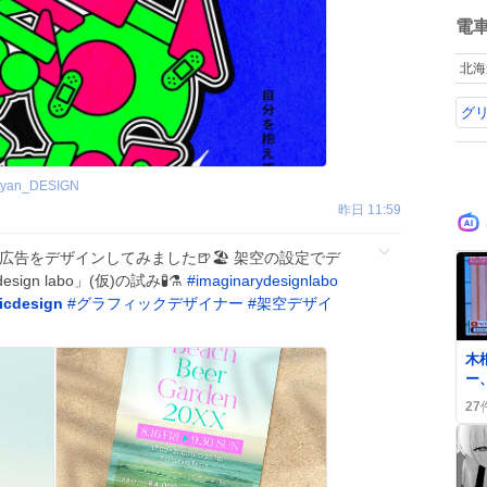
ね
数
電
北海
グ
ttyan_DESIGN
昨日 11:59
告をデザインしてみました🍺🏖️ 架空の設定でデ
sign labo」(仮)の試み🧪⚗️
#
imaginarydesignlabo
icdesign
#
グラフィックデザイナー
#
架空デザイ
0
木
ー
千
27
ト