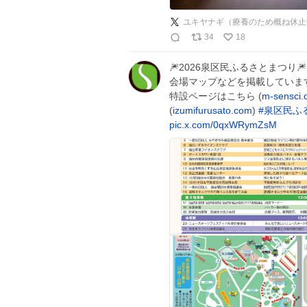
ユキヤナギ（療養のため概ね休止
34
18
🎆2026泉区民ふるさとまつり
会場マップなどを掲載しています
特設ページはこちら (
m-sensci.
(
izumifurusato.com
)
#
泉区民ふ
pic.x.com/0qxWRymZsM