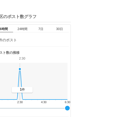
区の
ポスト数グラフ
6時間
24時間
7日
30日
件のポスト
スト数の推移
2:30
1
件
2:30
4:30
6:30