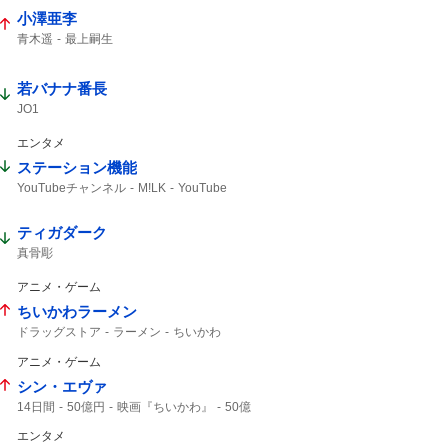
小澤亜李
青木遥
最上嗣生
若バナナ番長
JO1
エンタメ
ステーション機能
YouTubeチャンネル
M!LK
YouTube
ティガダーク
真骨彫
アニメ・ゲーム
ちいかわラーメン
ドラッグストア
ラーメン
ちいかわ
アニメ・ゲーム
シン・エヴァ
14日間
50億円
映画『ちいかわ』
50億
映画ちいかわ
エンタメ