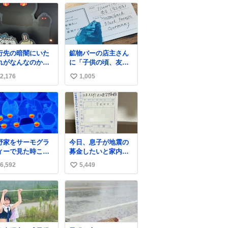
行先の暗闇にいた
鉱物バーの店主さん
れがなんなのかわ
に「子供の頃、友人
らなくて怖すぎた
の土産で青い石を貰
2,176
1,005
い
どもたちも怖がり
って、それがすごく
くってた👻 ちいか
気に入ってたのに、
い
ってこういう感じ
いつかの引越しで無
ね
お話なんです
くしてしまった」と
数
…？
いう話をしたら、
「お土産で買ってき
たくらいの価格感な
野家をサーモグラ
今日、息子が地震の
ら、ドイツの黒い森
ィーで見た時これ
募金したいと家内と
のフローライトか
ったら怖い
郵便局に行ったみた
な…」と当たりつけ
6,592
5,449
い
いです。おもちゃと
てもらった。確かに
か買う選択肢もあっ
い
こんな感じだった気
たと思うけど、自分
がする 凄い
ね
で貯めてた2万円を役
数
に立てて欲しい、み
んなも元気になって
欲しいと。家内も一