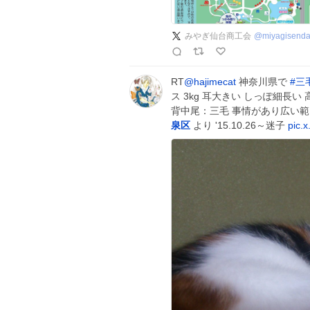
みやぎ仙台商工会
@
miyagisenda
RT
@hajimecat
神奈川県で
#
三
ス 3kg 耳大きい しっぽ細長い
背中尾：三毛 事情があり広い
泉区
より '15.10.26～迷子
pic.