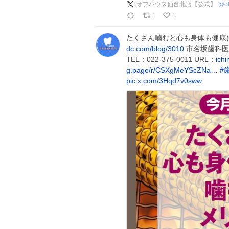
オフハウス仙台北店【公式】
@
o
1
1
たくさん噛むと心も身体も健康
dc.com/blog/3010
市名坂歯科医院
TEL：022-375-0011 URL：
ich
g.page/r/CSXgMeYScZNa…
#
pic.x.com/3Hqd7v0sww