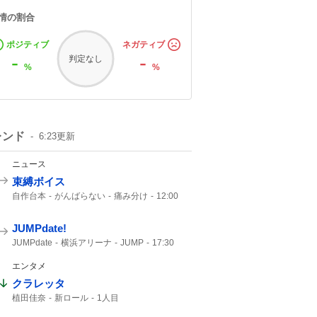
情の割合
ポジティブ
ネガティブ
-
-
判定なし
%
%
レンド
6:23
更新
ニュース
束縛ボイス
自作台本
がんばらない
痛み分け
12:00
にじさんじ
30人
イブラヒム
JUMPdate!
JUMPdate
横浜アリーナ
JUMP
17:30
エンタメ
クラレッタ
植田佳奈
新ロール
1人目