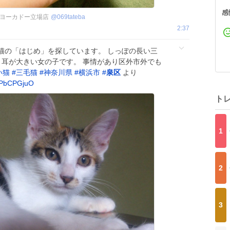
感
ヨーカドー立場店
@
069tateba
2:37
猫の「はじめ」を探しています。 しっぽの長い三
 耳が大きい女の子です。 事情があり区外市外でも
い猫
#
三毛猫
#
神奈川県
#
横浜市
#
泉区
より
dPbCPGjuO
ト
1
2
3