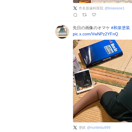
市名坂歯科医院
@
toiawase1
先日の画像のオマケ
#
和泉塗装
pic.x.com/VwNPz2YFnQ
塗鉄
@
nuritetsu999