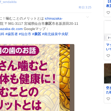
【
ff_sendaikita
表
昨日 3:25
転
い
が
に！噛むことのメリットとは
ichinazaka-
2
い
 〒981-3117 宮城県仙台市
泉区
市名坂原田20-11
ず
ね
と
inazaka-dc.com
Googleマップ：
数
歯科
#
歯医者
#
仙台市
#
泉区
#
南北線泉中央駅
マ
い
い
い
ね
数
空
た
い
い