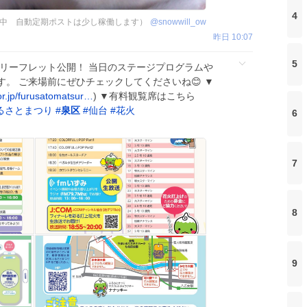
4
中 自動定期ポストは少し稼働します）
@
snowwill_ow
昨日 10:07
5
🎆リーフレット公開！ 当日のステージプログラムや
。 ご来場前にぜひチェックしてくださいね😊 ▼
or.jp/furusatomatsur…
) ▼有料観覧席はこちら
るさとまつり
#
泉区
#
仙台
#
花火
6
7
8
9