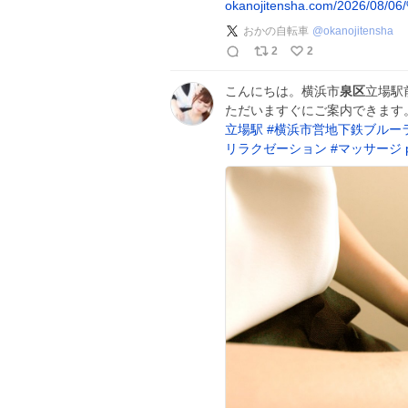
okanojitensha.com/2026/08/0
おかの自転車
@
okanojitensha
2
2
こんにちは。横浜市
泉区
立場駅
ただいますぐにご案内できます
立場駅
#
横浜市営地下鉄ブルー
リラクゼーション
#
マッサージ