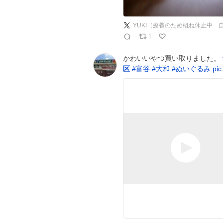
YUKI（療養のため概ね休止中
1
かわいいやつ買い取りました。
区
#
富谷
#
大和
#
ぬいぐるみ
pi