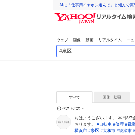
AIに「仕事用イヤホン選んで」と頼んで
ウェブ
画像
動画
リアルタイム
ニュ
画像・動画
すべて
ベストポスト
おはようございます。 本日8/
おります。
#
自転車
#
修理
#
電
横浜市
#
泉区
#
大和市
#
綾瀬市