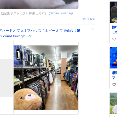
 自動定期ポストは少し稼働します）
@
shiro_kiyanagi
昨日 6:40
旅
#
ハードオフ
#
オフハウス
#
ホビーオフ
#
仙台
#
泉
こ
c.x.com/OswqqIcGcE
か
い
子
ま
い
わ
ね
の
数
か
磯
フ
だ
い
い
ね
数