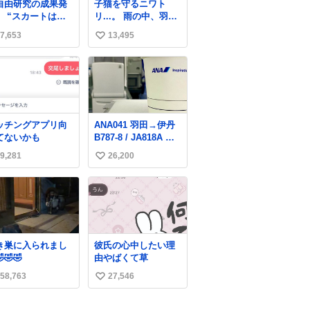
自由研究の成果発
子猫を守るニワト
緒に募金したので、
】 “スカートは回
リ...。 雨の中、羽の
自分も何かできたら
によって広がる
中に子猫を入れて守
なぁと思いました。
7,653
13,495
い
、岡澤恋によって
る姿に感動した！！
70°までなら広がら
愛は種族を超える！
い
に回転が可能なこ
ね
が証明された！”
数
ッチングアプリ向
ANA041 羽田→伊丹
てないかも
B787-8 / JA818A 使
用機到着遅れにつき
9,281
26,200
い
「安全に支障ない範
囲で1分1秒でも遅延
い
回復に努めておりま
ね
す」と機長の気合い
数
十分！ が、フライト
は順調に進みすぎ…
「飛ばしすぎたせい
き巣に入られまし
彼氏の心中したい理
か現在奈良県上空で
🤣🤣
由やばくて草
の待機を命じられて
おります」 でコンソ
58,763
27,546
い
メスープ吹き出しそ
い
うになりましたw