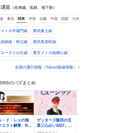
ね
数
車遅延
（在来線、私鉄、地下鉄）
道
東北
関東
中部
近畿
中国
四国
九州
京メトロ半蔵門線
東武東上線
武池袋線・秩父線
西武有楽町線
万ユーカリが丘線
東京メトロ副都心線
全国の運行情報（Yahoo!路線情報）
SNSのバズまとめ
0
ル・ド・レェの強
ゲッターズ飯田の五
クエスト解禁、NP
星三心占い2027」新
加やジャンヌ系バ
刊にA.B.C‑Z・
件のポスト
24
件のポスト