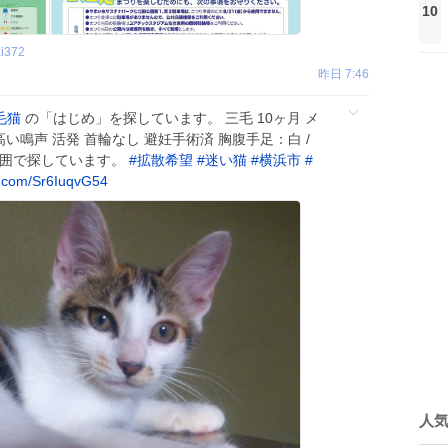
10
i372
昨日 7:46
毛猫
の「はじめ」を探しています。 三毛 10ヶ月 メ
 高い鳴声 活発 首輪なし 避妊手術済 胸腹手足：白 /
範囲で探しています。
#
拡散希望
#
迷い猫
#
横浜市
#
x.com/Sr6IuqvG54
人