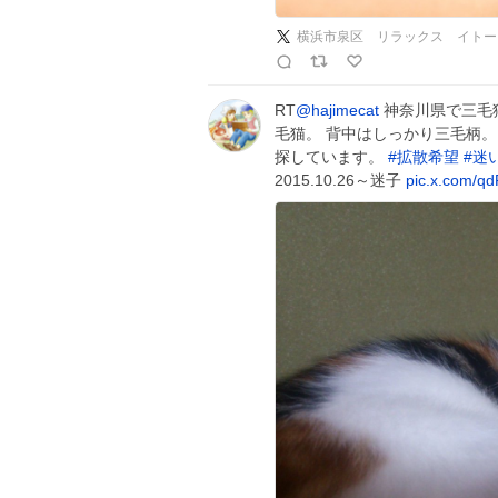
横浜市泉区 リラックス イトー
RT
@hajimecat
神奈川県で三毛
毛猫。 背中はしっかり三毛柄。
探しています。
#
拡散希望
#
迷
2015.10.26～迷子
pic.x.com/q