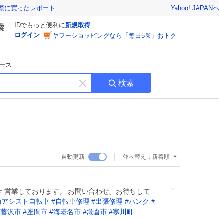
Yahoo! JAPAN
ヘ
実際に買ったレポート
IDでもっと便利に
新規取得
ログイン
ヤフーショッピングなら「毎日5％」おトク
ース
検索
キ
ー
ワ
ー
ド
を
消
自動更新
並べ替え：
新着順
す
7金 営業しております。 お問い合わせ、お待ちして
動アシスト自転車
#
自転車修理
#
出張修理
#
パンク
#
#
藤沢市
#
座間市
#
海老名市
#
鎌倉市
#
寒川町