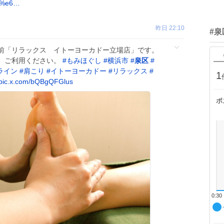
6/%e6…
昨日 22:10
#泉
前「リラックス イトーヨーカドー立場店」です。
。ご利用ください。
#
もみほぐし
#
横浜市
#
泉区
#
ライン
#
肩こり
#
イトーヨーカドー
#
リラックス
#
1
pic.x.com/bQBgQFGlus
ポ
0:30