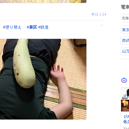
ね
数
電
昨日 1:14
北海
#
塗り替え
#
泉区
#
鉄道
東
西
山
0
ジ
化
増
71