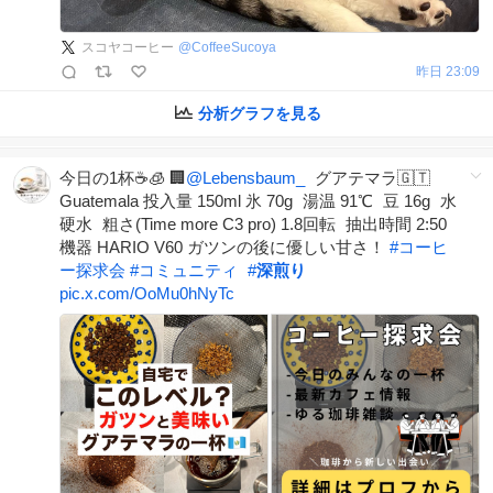
スコヤコーヒー
@
CoffeeSucoya
昨日 23:09
分析グラフを見る
今日の1杯☕️🧊 🏢
@Lebensbaum_
グアテマラ🇬🇹
Guatemala 投入量 150ml 氷 70g 湯温 91℃ 豆 16g 水
硬水 粗さ(Time more C3 pro) 1.8回転 抽出時間 2:50
機器 HARIO V60 ガツンの後に優しい甘さ！
#
コーヒ
ー探求会
#
コミュニティ
#
深煎り
pic.x.com/OoMu0hNyTc