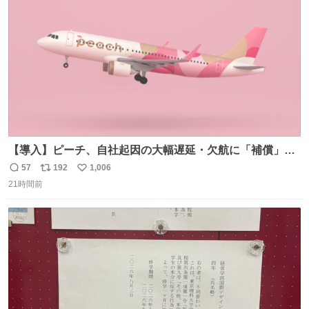
数
【導入】ピーチ、自社起因の大幅遅延・欠航に「補償」開
始へ news.livedoor.com/article/detail… 同社に起因する理
57
192
1,006
返
リ
い
由によって大幅遅延や欠航が発生した場合、乗客が負担し
21時間前
信
ポ
い
た宿泊費や交通費を、領収書の事後申請に基づき、国内線
数
ス
ね
は1人あたり上限1万円、国際線は上限2万円まで支払う。
ト
数
数