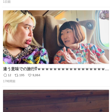
1日前
信
ポ
い
数
ス
ね
ト
数
数
違う意味での旅行⁉️ｗｗｗｗｗｗｗｗｗｗｗｗｗｗｗｗｗｗ
ｗ
12
195
9,064
返
リ
い
17時間前
信
ポ
い
数
ス
ね
ト
数
数