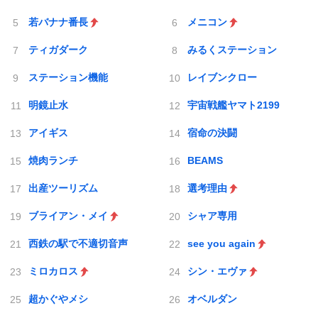
若バナナ番長
メニコン
ティガダーク
みるくステーション
ステーション機能
レイブンクロー
明鏡止水
宇宙戦艦ヤマト2199
アイギス
宿命の決闘
焼肉ランチ
BEAMS
出産ツーリズム
選考理由
ブライアン・メイ
シャア専用
西鉄の駅で不適切音声
see you again
ミロカロス
シン・エヴァ
超かぐやメシ
オベルダン