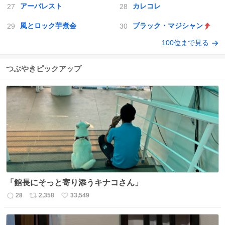
アーバレスト
カレコレ
風とロック芋煮会
ブラック・マジシャン
100位まで見る
つぶやきピックアップ
「館長にそっと寄り添うキナコさん」
28
2,358
33,549
返
リ
い
信
ポ
い
数
ス
ね