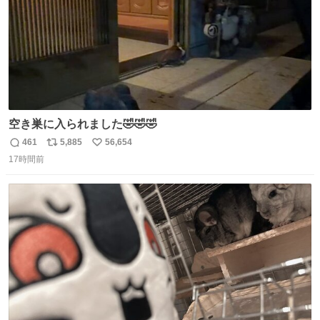
空き巣に入られました🤣🤣🤣
461
5,885
56,654
返
リ
い
17時間前
信
ポ
い
数
ス
ね
ト
数
数