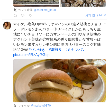
カフェ時間
@
cafetime_jibun
8月2日(日) 14:50
マイケル喫茶Open☕️ミヤマパンの🍞達💕胡桃とチョリ
ソー🥖レモンあんバター🍋リベイクしかたもっちり生
地に辛いチョリソーにカマンベールの円やかさ胡桃の
アクセント美味🥖😍柑橘系の香り風味豊かな甘酸っぱ
いレモン果皮入りレモン餡に厚切りバターのコク甘味
絶品🍋😍
#
パン好き
#
深煎り
#
ミヤマパン
pic.x.com/IRzAyf9Gqn
マイケル
@
maikelu0870