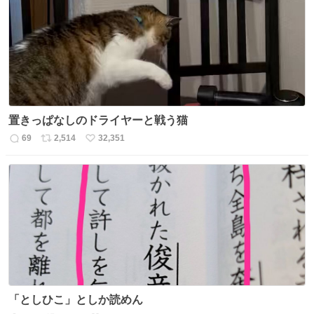
ト
数
数
置きっぱなしのドライヤーと戦う猫
69
2,514
32,351
返
リ
い
信
ポ
い
数
ス
ね
ト
数
数
「としひこ」としか読めん