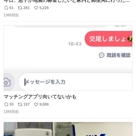
今日、息子が地震の募金したいと家内と郵便局に行ったみ
たいです。おもちゃとか買う選択肢もあったと思うけど、
61
281
5,226
返
リ
い
自分で貯めてた2万円を役に立てて欲しい、みんなも元気
19時間前
信
ポ
い
になって欲しいと。家内も一緒に募金したので、自分も何
数
ス
ね
かできたらなぁと思いました。
ト
数
数
マッチングアプリ向いてないかも
55
197
9,086
返
リ
い
18時間前
信
ポ
い
数
ス
ね
ト
数
数