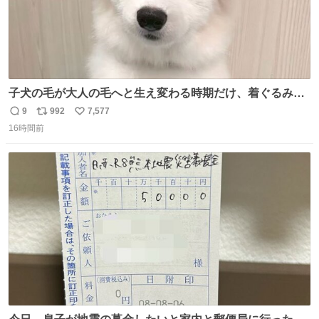
子犬の毛が大人の毛へと生え変わる時期だけ、着ぐるみを
着てるように見える良さがあります
9
992
7,577
返
リ
い
16時間前
信
ポ
い
数
ス
ね
ト
数
数