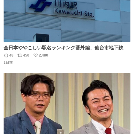
全日本ややこしい駅名ランキング番外編、仙台市地下鉄川
内駅
48
450
2,480
返
リ
い
1日前
信
ポ
い
数
ス
ね
ト
数
数