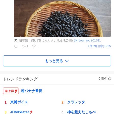
珈琲飄々(市川市じゅんさい池緑地公園)
@
hyouhyou201611
1
3
7月29日(水) 3:25
もっと見る
トレンドランキング
5:50
時点
若バナナ番長
束縛ボイス
クラレッタ
JUMPdate!
神を超えたしもべ