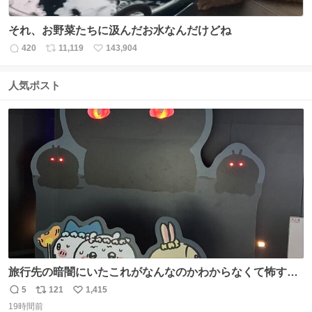
それ、お野菜たちに汲んだお水なんだけどね
420
11,119
143,904
返
リ
い
信
ポ
い
数
ス
ね
人気ポスト
ト
数
数
旅行先の暗闇にいたこれがなんなのかわからなくて怖すぎ
た 子どもたちも怖がりまくってた👻 ちいかわってこういう
5
121
1,415
返
リ
い
感じのお話なんですか…？
19時間前
信
ポ
い