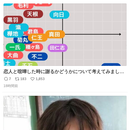
数
ス
ね
ト
数
数
恋人と喧嘩した時に謝るかどうかについて考えてみました
💭 ▶︎自分から謝る or 悪くないなら謝らない ▶︎ねちねちす
7
183
1,853
返
リ
い
る or さっぱりしている 個人的見解です！色々と許してく
18時間前
信
ポ
い
ださい！
数
ス
ね
ト
数
数