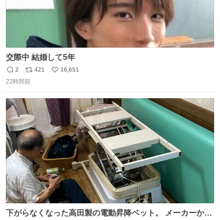
交際中 結婚して5年
2
421
16,651
返
リ
い
22時間前
信
ポ
い
数
ス
ね
ト
数
数
下がらなくなった高田製の電動昇降ベット。 メーカーから