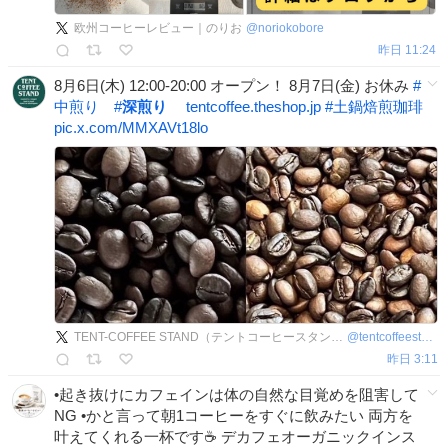
欧州コーヒーレビュー｜のりお
@
noriokobore
昨日 11:24
8月6日(木) 12:00-20:00 オープン！ 8月7日(金) お休み
#
中煎り
#
深煎り
tentcoffee.theshop.jp
#
土鍋焙煎珈琲
pic.x.com/MMXAVt18lo
TENT-COFFEE STAND（テントコーヒースタンド）
@
tentcoffeestand
昨日 3:11
•起き抜けにカフェインは体の自然な目覚めを阻害して
NG •かと言って朝1コーヒーをすぐに飲みたい 両方を
叶えてくれる一杯です☕️ デカフェオーガニックインス