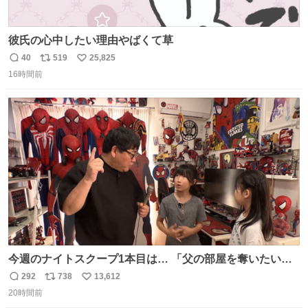
彼氏の心中したい理由やばくて草
40
519
25,825
返
リ
い
16時間前
信
ポ
い
数
ス
ね
ト
数
数
今週のナイトスクープ1本目は… 「父の部屋を奪いたい姉
妹」
292
738
13,612
返
リ
い
20時間前
信
ポ
い