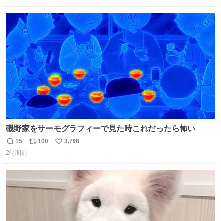
数
ス
ね
ト
数
数
磯野家をサーモグラフィーで見た時これだったら怖い
15
100
3,796
返
リ
い
2時間前
信
ポ
い
数
ス
ね
ト
数
数