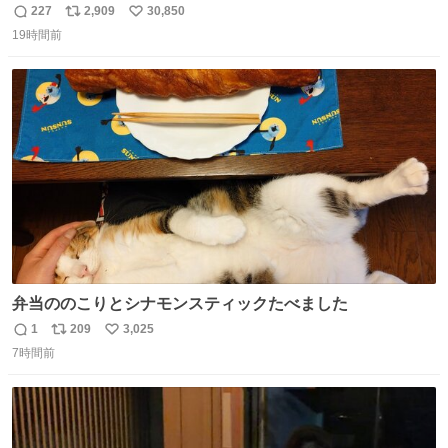
は、完全に見放されたんですが、 見事に85歳の父が治しま
227
2,909
30,850
返
リ
い
した。 うちの父は、トヨタカローラのボディをオート生産
19時間前
信
ポ
い
する、工業ロボットの製作者なんですが、 父が電動ベット
数
ス
ね
の配線をハンダで修理している横で、
ト
数
数
弁当ののこりとシナモンスティックたべました
1
209
3,025
返
リ
い
7時間前
信
ポ
い
数
ス
ね
ト
数
数