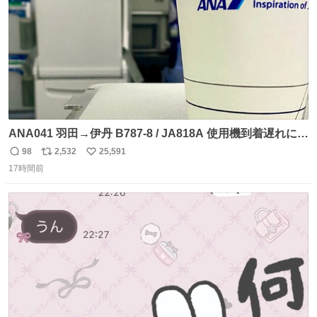
ANA041 羽田→伊丹 B787-8 / JA818A 使用機到着遅れにつ
き 「安全に支障ない範囲で1分1秒でも遅延回復に努めてお
98
2,532
25,591
返
リ
い
ります」と機長の気合い十分！ が、フライトは順調に進み
17時間前
信
ポ
い
すぎ… 「飛ばしすぎたせいか現在奈良県上空での待機を命
数
ス
ね
じられております」 でコンソメスープ吹き出しそうになり
ト
数
数
ましたw