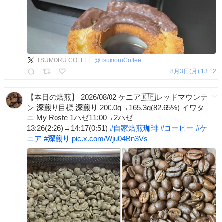
TSUMORU COFFEE
@
TsumoruCoffee
8月3日(月) 13:12
【本日の焙煎】 2026/08/02 ケニア🇰🇪レッドマウンテ
ン
深煎り
目標
深煎り
200.0g→165.3g(82.65%) イワタ
ニ My Roste 1ハゼ11:00→2ハゼ
13:26(2:26)→14:17(0:51)
#
自家焙煎珈琲
#
コーヒー
#
ケ
ニア
#
深煎り
pic.x.com/Wju04Bn3Vs