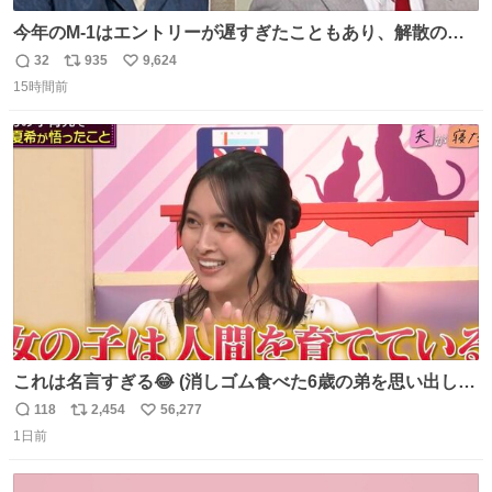
今年のM-1はエントリーが遅すぎたこともあり、解散の可
能性を作り出してからのスタート！！ 遅くなって申し訳な
32
935
9,624
返
リ
い
い🙏 エントリーナンバーは「GO!無策!」でかなり覚えやす
15時間前
信
ポ
い
い！応援をお願いすることになりそう！！
数
ス
ね
ト
数
数
これは名言すぎる😂 (消しゴム食べた6歳の弟を思い出しな
がら)
118
2,454
56,277
返
リ
い
1日前
信
ポ
い
数
ス
ね
ト
数