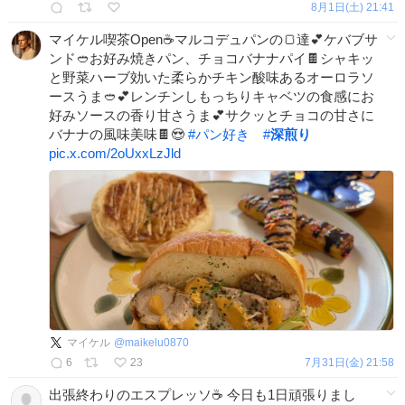
8月1日(土) 21:41
マイケル喫茶Open☕️マルコデュパンの🍞達💕ケバブサ
ンド🥙お好み焼きパン、チョコバナナパイ🍫シャキッ
と野菜ハーブ効いた柔らかチキン酸味あるオーロラソ
ースうま🥙💕レンチンしもっちりキャベツの食感にお
好みソースの香り甘さうま💕サクッとチョコの甘さに
バナナの風味美味🍫😍
#
パン好き
#
深煎り
pic.x.com/2oUxxLzJld
マイケル
@
maikelu0870
6
23
7月31日(金) 21:58
出張終わりのエスプレッソ☕️ 今日も1日頑張りまし