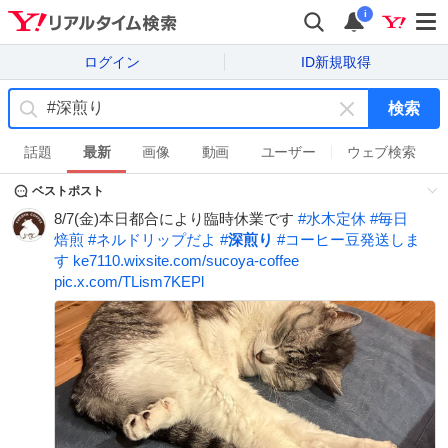
i
ログイン
ID新規取得
検索
キ
ー
話題
最新
画像
動画
ユーザー
ウェブ検索
ワ
ベストポスト
ー
ド
8/7(金)本日都合により臨時休業です
#
水木定休
#
毎日
を
焙煎
#
ネルドリップだよ
#
深煎り
#
コーヒー豆発送しま
消
す
ke7110.wixsite.com/sucoya-coffee
す
pic.x.com/TLism7KEPl