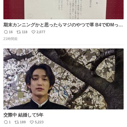
期末カンニングかと思ったらマジのやつで草 B4でIDMって
ことはおそらく就職だし、内定取り消し？ それと夏休み期
16
118
2,077
返
リ
い
間の停学って無意味じゃね？
21時間前
信
ポ
い
数
ス
ね
ト
数
数
交際中 結婚して5年
1
189
5,223
返
リ
い