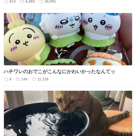
814
6,465
46,991
返
リ
い
信
ポ
い
数
ス
ね
ト
数
数
ハチワレのおでこがこんなにかわいかったなんてッ
8
146
11,726
返
リ
い
信
ポ
い
数
ス
ね
ト
数
数