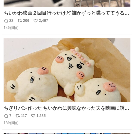
ちいかわ映画２回目行ったけど 誰かずっと喋っててうるさ
かった 許せねえ
22
206
2,467
返
リ
い
14時間前
信
ポ
い
数
ス
ね
ト
数
数
ちぎりパン作った ちいかわに興味なかった夫を映画に誘い
出すことに成功したからさァ、永遠のいのち食べさせてか
7
117
1,285
返
リ
い
ら観に行くねッ🎫
18時間前
信
ポ
い
数
ス
ね