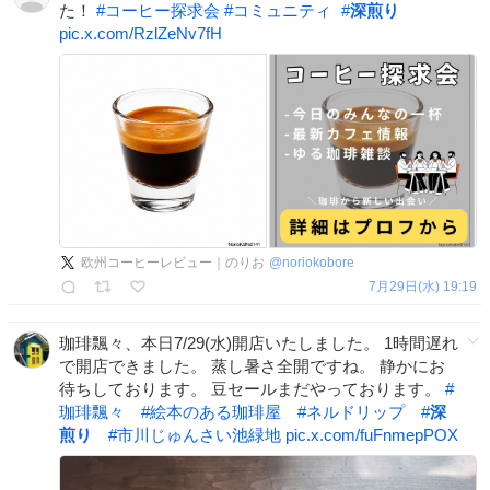
た！
#
コーヒー探求会
#
コミュニティ
#
深煎り
pic.x.com/RzlZeNv7fH
欧州コーヒーレビュー｜のりお
@
noriokobore
7月29日(水) 19:19
珈琲飄々、本日7/29(水)開店いたしました。 1時間遅れ
で開店できました。 蒸し暑さ全開ですね。 静かにお
待ちしております。 豆セールまだやっております。
#
珈琲飄々
#
絵本のある珈琲屋
#
ネルドリップ
#
深
煎り
#
市川じゅんさい池緑地
pic.x.com/fuFnmepPOX