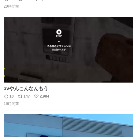
返
リ
い
20時間前
信
ポ
い
数
ス
ね
ト
数
数
avやんこんなんもう
10
147
2,984
返
リ
い
16時間前
信
ポ
い
数
ス
ね
ト
数
数