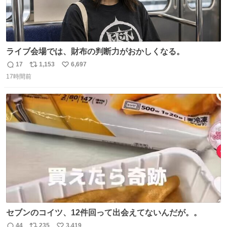
ライブ会場では、財布の判断力がおかしくなる。
17
1,153
6,697
返
リ
い
17時間前
信
ポ
い
数
ス
ね
ト
数
数
セブンのコイツ、12件回って出会えてないんだが。。
44
235
3,419