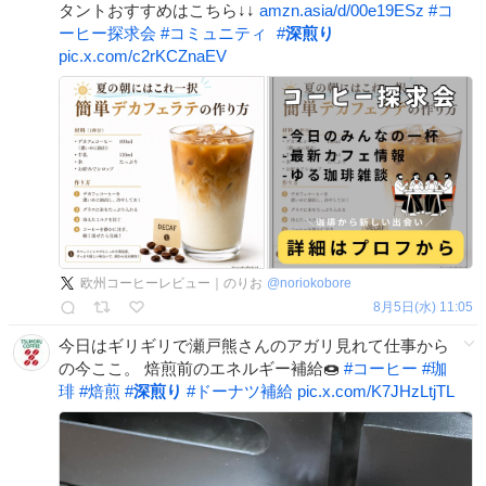
タントおすすめはこちら↓↓
amzn.asia/d/00e19ESz
#
コ
ーヒー探求会
#
コミュニティ
#
深煎り
pic.x.com/c2rKCZnaEV
欧州コーヒーレビュー｜のりお
@
noriokobore
8月5日(水) 11:05
今日はギリギリで瀬戸熊さんのアガリ見れて仕事から
の今ここ。 焙煎前のエネルギー補給🍩
#
コーヒー
#
珈
琲
#
焙煎
#
深煎り
#
ドーナツ補給
pic.x.com/K7JHzLtjTL