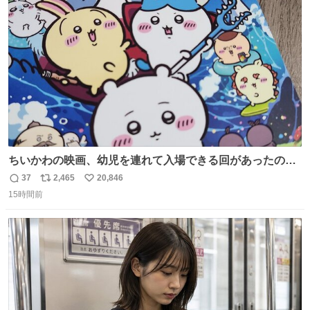
ト
数
数
ちいかわの映画、幼児を連れて入場できる回があったので
子どもを連れて観てきたんですけど、セイレーンの登場シ
37
2,465
20,846
返
リ
い
ーンで場内のベビーが一斉に泣き出してたのがとてもよい
15時間前
信
ポ
い
映画体験でした。
数
ス
ね
ト
数
数