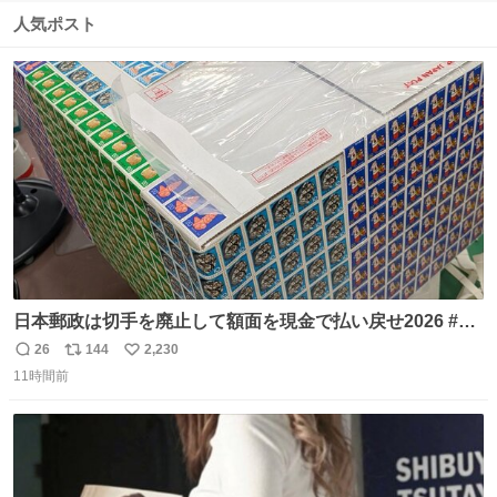
数
ス
ね
人気ポスト
ト
数
数
日本郵政は切手を廃止して額面を現金で払い戻せ2026 #日
本郵政 @JapanPostHD_PR
26
144
2,230
返
リ
い
11時間前
信
ポ
い
数
ス
ね
ト
数
数