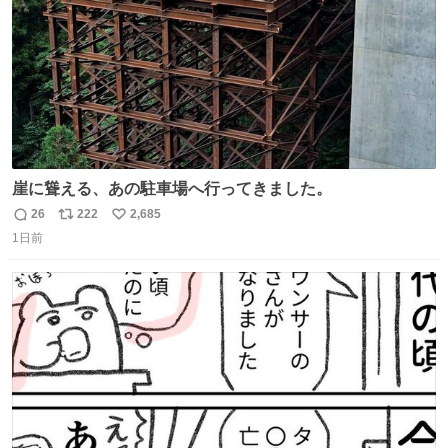
崖に聳える、あの駐車場へ行ってきました。
26
222
2,685
返
リ
い
1日前
信
ポ
い
数
ス
ね
ト
数
数