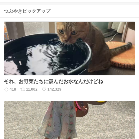
つぶやきピックアップ
それ、お野菜たちに汲んだお水なんだけどね
418
11,002
142,329
返
リ
い
信
ポ
い
数
ス
ね
ト
数
数