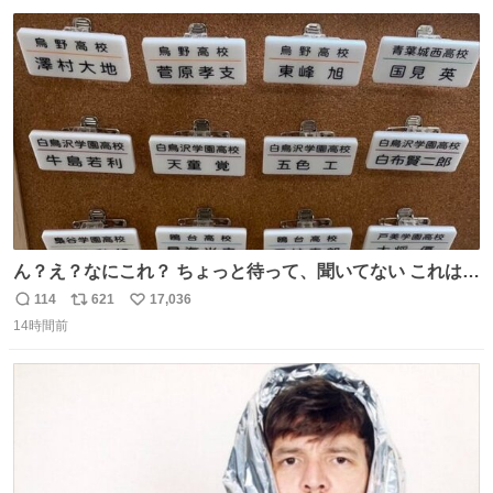
数
ス
ね
ト
数
数
ん？え？なにこれ？ ちょっと待って、聞いてない これは販
売されているのもですか？
114
621
17,036
返
リ
い
14時間前
信
ポ
い
数
ス
ね
ト
数
数