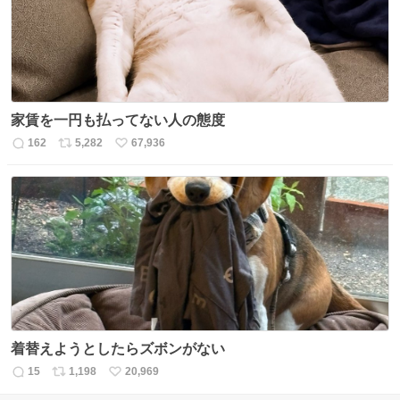
家賃を一円も払ってない人の態度
162
5,282
67,936
返
リ
い
信
ポ
い
数
ス
ね
ト
数
数
着替えようとしたらズボンがない
15
1,198
20,969
返
リ
い
信
ポ
い