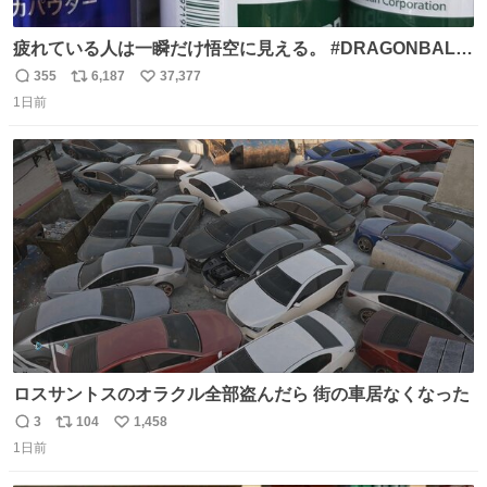
疲れている人は一瞬だけ悟空に見える。 #DRAGONBALL
#ドラゴンボール
355
6,187
37,377
返
リ
い
1日前
信
ポ
い
数
ス
ね
ト
数
数
ロスサントスのオラクル全部盗んだら 街の車居なくなった
3
104
1,458
返
リ
い
1日前
信
ポ
い
数
ス
ね