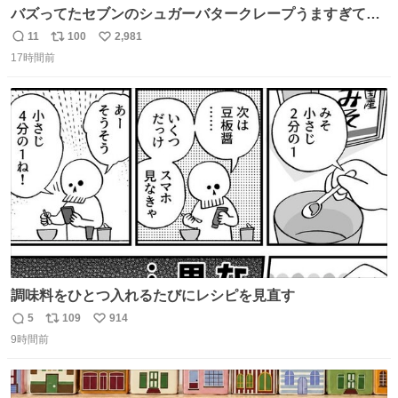
バズってたセブンのシュガーバタークレープうますぎて
7NOWで買い溜め🛒💭
11
100
2,981
返
リ
い
17時間前
信
ポ
い
数
ス
ね
ト
数
数
調味料をひとつ入れるたびにレシピを見直す
5
109
914
返
リ
い
9時間前
信
ポ
い
数
ス
ね
ト
数