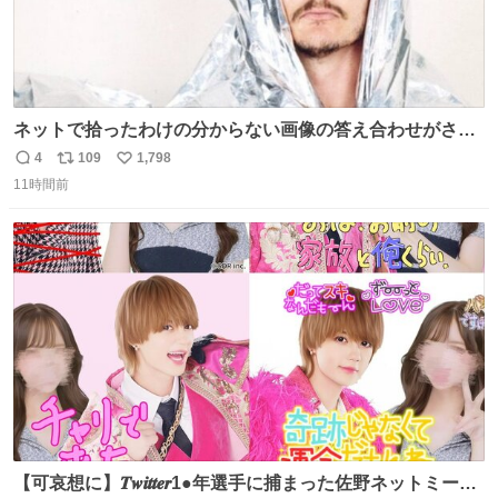
ネットで拾ったわけの分からない画像の答え合わせがされ
ていくw
4
109
1,798
返
リ
い
11時間前
信
ポ
い
数
ス
ね
ト
数
数
【可哀想に】𝑻𝒘𝒊𝒕𝒕𝒆𝒓1●年選手に捕まった佐野ネットミーム