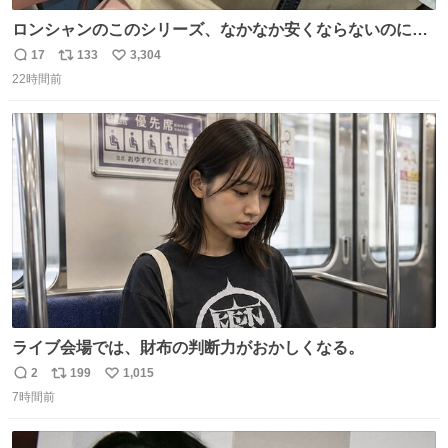
ロンシャンのこのシリーズ、なかなか安くならないのにセ
ール価格になってる🖤✨レザーなのが反則級にかわいい。
17
133
3,304
返
リ
い
持ってるだけでコーデが格上げされる。
22時間前
信
ポ
い
数
ス
ね
ト
数
数
ライブ会場では、財布の判断力がおかしくなる。
2
199
1,015
返
リ
い
7時間前
信
ポ
い
数
ス
ね
ト
数