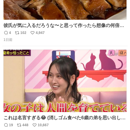
彼氏が気に入るだろうな〜と思って作ったら想像の何倍も
美味しい美味しい言ってくれて嬉しい
4
102
4,947
返
リ
い
1日前
信
ポ
い
数
ス
ね
ト
数
数
これは名言すぎる😂 (消しゴム食べた6歳の弟を思い出しな
がら)
19
448
10,667
返
リ
い