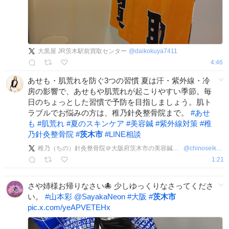
大黒屋 JR茨木駅前買取センター
@
daikokuya7411
4:46
あせも・肌荒れを防ぐ3つの習慣 夏は汗・紫外線・冷
房の影響で、あせもや肌荒れが起こりやすい季節。毎
日のちょっとした習慣で予防を目指しましょう。肌ト
ラブルでお悩みの方は、稚乃針灸整骨院まで。
#
あせ
も
#
肌荒れ
#
夏のスキンケア
#
美容鍼
#
紫外線対策
#
稚
乃針灸整骨院
#
茨木市
#
LINE相談
稚乃（ちの）針灸整骨院＠大阪府茨木市の美容鍼灸・整体師
@
chinoseikotuin
1:21
さや姉様お帰りなさい🐙 少しゆっくりなさってくださ
い。
#
山本彩
@SayakaNeon
#
大阪
#
茨木市
pic.x.com/yeAPVETEHx