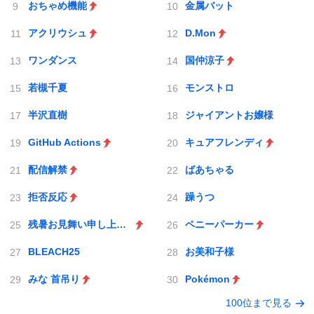
おちゃめ機能
金属バット
アクリウシュ
D.Mon
ワンダンス
国仲涼子
若槻千夏
モンストロ
半沢直樹
ジャイアントお嬢様
GitHub Actions
キュアフレンディ
配信解禁
ばあちゃる
拒否反応
躁うつ
残暑お見舞い申し上げます
ペニーパーカー
BLEACH25
お美和子様
みな 首吊り
Pokémon
100位まで見る