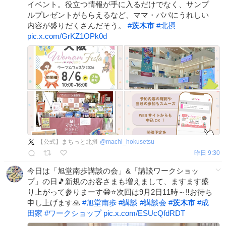
イベント。役立つ情報が手に入るだけでなく、サンプ
ルプレゼントがもらえるなど、ママ・パパにうれしい
内容が盛りだくさんだそう。
#
茨木市
#
北摂
pic.x.com/GrKZ1OPk0d
【公式】まちっと北摂
@
machi_hokusetsu
昨日 9:30
今日は「旭堂南歩講談の会」&「講談ワークショッ
プ」の日🎵新規のお客さまも増えまして、ますます盛
り上がって参りまーす😁⭐️次回は9月2日11時～‼️お待ち
申し上げます🙏
#
旭堂南歩
#
講談
#
講談会
#
茨木市
#
成
田家
#
ワークショップ
pic.x.com/ESUcQfdRDT