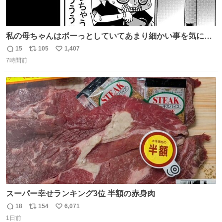
私の母ちゃんはボーっとしていてあまり細かい事を気にし
ません。優秀な人の多い現代の価値観から見ると、あまり
15
105
1,407
返
リ
い
優秀な母親ではないかもしれません。でも、だからこそ、
7時間前
信
ポ
い
私はそういう母親が大好きです。今も昔もすごくリラック
数
ス
ね
スします。「優秀」と「良い」は別なんですよね。 1/2
ト
数
数
スーパー幸せランキング3位 半額の赤身肉
18
154
6,071
返
リ
い
1日前
信
ポ
い