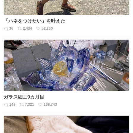
「ハネをつけたい」を叶えた
36
2,434
52,260
返
リ
い
信
ポ
い
数
ス
ね
ト
数
数
ガラス細工9カ月目
148
7,321
168,743
返
リ
い
信
ポ
い
数
ス
ね
ト
数
数