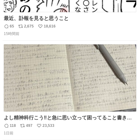
最近、訃報を見ると思うこと
65
2,675
18,616
返
リ
い
15時間前
信
ポ
い
数
ス
ね
ト
数
数
よし精神科行こう‼️と急に思い立って困ってること書き出
してたらペン止まらなくなってすごい勢いで埋まってワロ
118
497
23,533
返
リ
い
タ
1日前
信
ポ
い