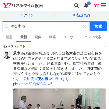
i
ログイン
ID新規取得
検索
キ
ー
話題
最新
画像
動画
ユーザー
ウェブ検索
ワ
ベストポスト
ー
ド
茨木市
政策要望懇談会 8月5日は
茨木市
の足立副市長を
を
はじめ担当者の皆さまに府庁まで来ていただいて意見
消
交換を行いました。 彩都東部地区、都市計画道路、教
す
育課題など幅広く要望をお聞き致しました。
茨木市
の
街づくりを今後も協力しながら着実に進めてまいりた
い。
#
公明党
#
茨木市
#
中野つよし
pic.x.com/Gi0pMQAkw6