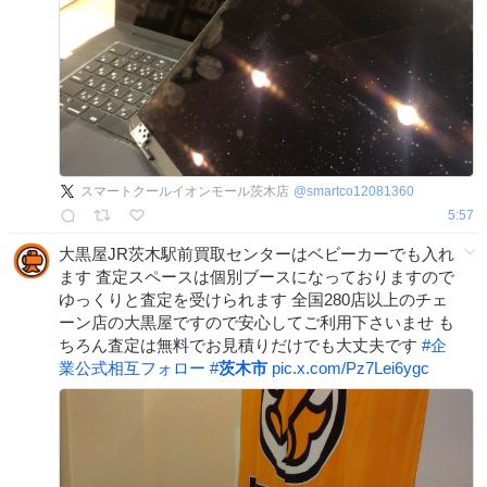
スマートクールイオンモール茨木店
@
smartco12081360
5:57
大黒屋JR茨木駅前買取センターはベビーカーでも入れ
ます 査定スペースは個別ブースになっておりますので
ゆっくりと査定を受けられます 全国280店以上のチェ
ーン店の大黒屋ですので安心してご利用下さいませ も
ちろん査定は無料でお見積りだけでも大丈夫です
#
企
業公式相互フォロー
#
茨木市
pic.x.com/Pz7Lei6ygc