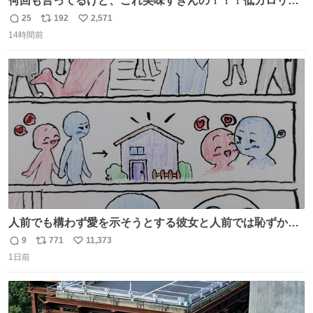
何回も言ってるけど、これ美味すぎんの！！！低カロリー
で満足感エグいから一生食べてる😭
25
192
2,571
返
リ
い
14時間前
信
ポ
い
数
ス
ね
ト
数
数
人前でも構わず愛を示そうとする彼女と人前では恥ずかし
いけど彼女を死ぬほど愛している彼氏 同士いませんか✋️
9
771
11,373
返
リ
い
1日前
信
ポ
い
数
ス
ね
ト
数
数