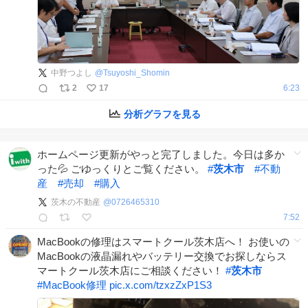
中野つよし
@
Tsuyoshi_Shomin
2
17
6:23
分析グラフを見る
ホームページ更新がやっと完了しました。今日は多か
った💦 ごゆっくりとご覧ください。
#
茨木市
#
不動
産
#
売却
#
購入
茨木の不動産
@
0726465310
7:52
MacBookの修理はスマートクール茨木店へ！ お使いの
MacBookの液晶漏れやバッテリー交換でお探しならス
マートクール茨木店にご相談ください！
#
茨木市
#
MacBook修理
pic.x.com/tzxzZxP1S3