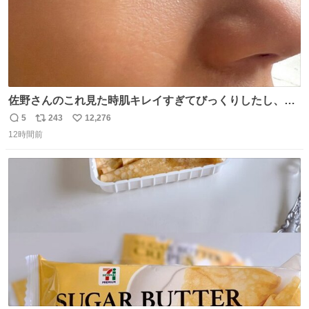
佐野さんのこれ見た時肌キレイすぎてびっくりしたし、や
はりアイドルって体型･肌管理すごすぎる
5
243
12,276
返
リ
い
12時間前
信
ポ
い
数
ス
ね
ト
数
数