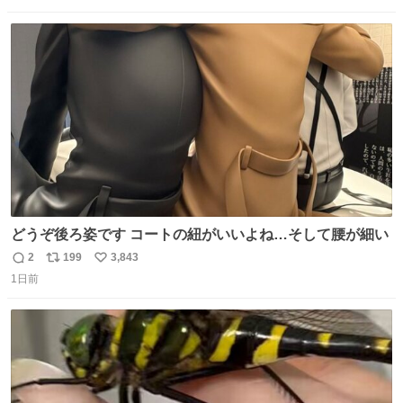
数
ス
ね
ト
数
数
どうぞ後ろ姿です コートの紐がいいよね…そして腰が細い
2
199
3,843
返
リ
い
1日前
信
ポ
い
数
ス
ね
ト
数
数