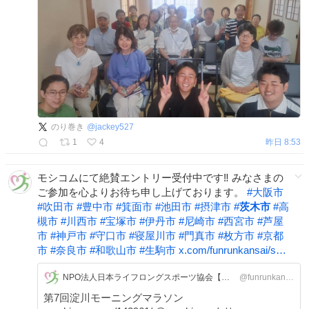
のり巻き
@
jackey527
1
4
昨日 8:53
モシコムにて絶賛エントリー受付中です‼️ みなさまの
ご参加を心よりお待ち申し上げております。
#
大阪市
#
吹田市
#
豊中市
#
箕面市
#
池田市
#
摂津市
#
茨木市
#
高
槻市
#
川西市
#
宝塚市
#
伊丹市
#
尼崎市
#
西宮市
#
芦屋
市
#
神戸市
#
守口市
#
寝屋川市
#
門真市
#
枚方市
#
京都
市
#
奈良市
#
和歌山市
#
生駒市
x.com/funrunkansai/s…
NPO法人日本ライフロングスポーツ協会【公式】
@funrunkansai
第7回淀川モーニングマラソン