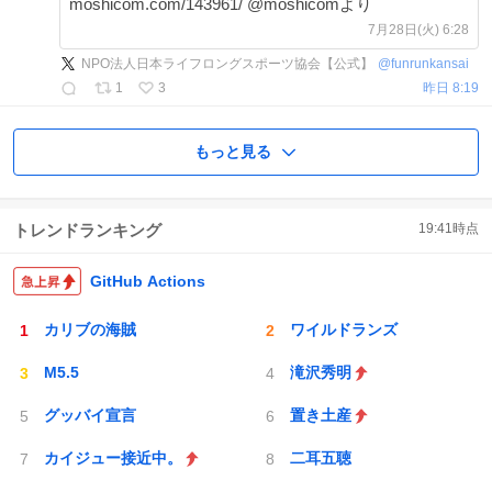
moshicom.com/143961/ @moshicomより
7月28日(火) 6:28
NPO法人日本ライフロングスポーツ協会【公式】
@
funrunkansai
1
3
昨日 8:19
もっと見る
トレンドランキング
19:41
時点
GitHub Actions
カリブの海賊
ワイルドランズ
M5.5
滝沢秀明
グッバイ宣言
置き土産
カイジュー接近中。
二耳五聴