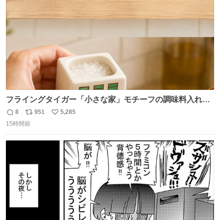
数
フライングタイガー「小さな家」モチーフの調味料入れ、
並べれば“デンマークの街並み”に ピンク・グリーン・テラ
8
951
5,285
返
リ
い
コッタの全9種 - fashion-press.net/news/149552
15時間前
信
ポ
い
数
ス
ね
ト
数
数