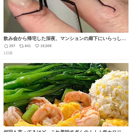
飲み会から帰宅した深夜、マンションの廊下にいらっしゃ
ったオニヤンマ様 まさかこんな都会でお会いできるなんて
297
841
19,509
返
リ
い
思っておらず大興奮しております かっこよすぎる 指を差し
1日前
信
ポ
い
伸べると乗ってきてくれたのでひとまず一緒に帰宅しまし
数
ス
ね
たが、飛ばないということは弱っていらっしゃるのでしょ
ト
数
数
うか…素敵すぎる