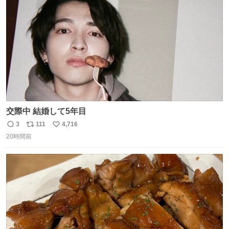
数
交際中 結婚して5年目
3
111
4,716
返
リ
い
20時間前
信
ポ
い
数
ス
ね
ト
数
数