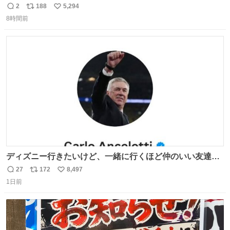
勇斗さんのコラボプリ
2
188
5,294
返
リ
い
8時間前
信
ポ
い
数
ス
ね
ト
数
数
ディズニー行きたいけど、一緒に行くほど仲のいい友達が
居ない… ほんでこれ
27
172
8,497
返
リ
い
1日前
信
ポ
い
数
ス
ね
ト
数
数