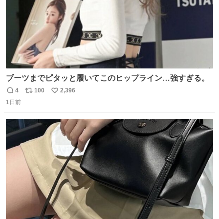
ブーツまでピタッと履いてこのヒップライン…強すぎる。
4
100
2,396
返
リ
い
1日前
信
ポ
い
数
ス
ね
ト
数
数