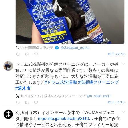
さだ🚶‍♂️🚶‍♂️@大阪の民
@
Sadasan_osaka
昨日 22:52
ドラム式洗濯機の分解クリーニングは、メーカーや機
種ごとに構造が異なる専門作業です。数多くの機種に
対応してきた経験をもとに、大切な洗濯機を丁寧に施
工いたします♪
#
ドラム式洗濯機
#
洗濯機クリーニング
#
茨木市
N.Nスタイル｜茨木のハウスクリーニング
@
n_style_osoji
昨日 14:10
8月6日（木）イオンモール茨木で「WOMAMフェス
タ」開催！
machitto.jp/hokusetsu/2110…
子育てに役立
つ情報やサービスと出会える、子育てファミリー応援