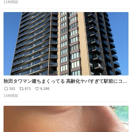
21時間前
信
ポ
い
数
ス
ね
ト
数
数
秋田タワマン建ちまくってる 高齢化ヤバすぎて駅前にコン
パクトシティつくって高齢者を住ませる考えらしい 病院も
102
671
6,186
返
リ
い
全部駅前にある
15時間前
信
ポ
い
数
ス
ね
ト
数
数