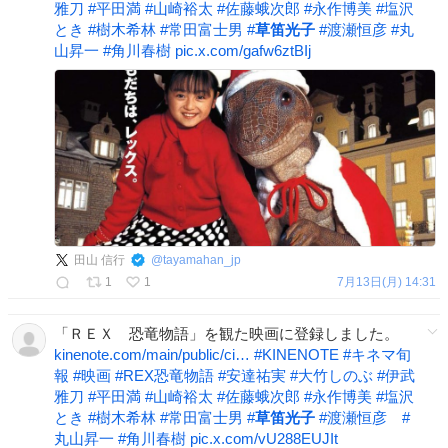
雅刀
#
平田満
#
山崎裕太
#
佐藤蛾次郎
#
永作博美
#
塩沢
とき
#
樹木希林
#
常田富士男
#
草笛光子
#
渡瀬恒彦
#
丸
山昇一
#
角川春樹
pic.x.com/gafw6ztBIj
田山 信行
@
tayamahan_jp
1
1
7月13日(月) 14:31
「ＲＥＸ 恐竜物語」を観た映画に登録しました。
kinenote.com/main/public/ci…
#
KINENOTE
#
キネマ旬
報
#
映画
#
REX恐竜物語
#
安達祐実
#
大竹しのぶ
#
伊武
雅刀
#
平田満
#
山崎裕太
#
佐藤蛾次郎
#
永作博美
#
塩沢
とき
#
樹木希林
#
常田富士男
#
草笛光子
#
渡瀬恒彦
#
丸山昇一
#
角川春樹
pic.x.com/vU288EUJIt