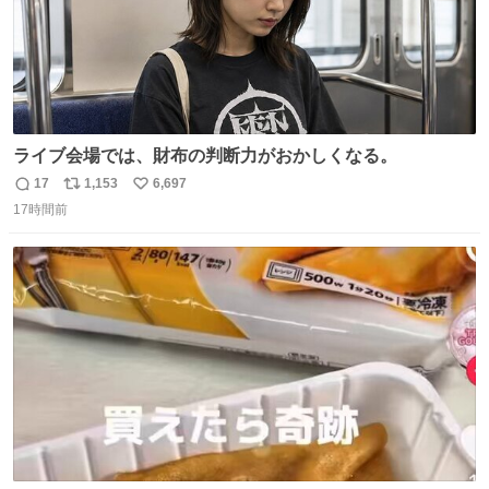
ライブ会場では、財布の判断力がおかしくなる。
17
1,153
6,697
返
リ
い
17時間前
信
ポ
い
数
ス
ね
ト
数
数