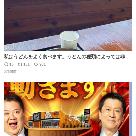
私はうどんをよく食べます。うどんの種類によっては非常
食にもなります。生うどんは消費期限が短く、冷凍うどん
15
131
931
返
リ
い
は長持ちする代わりに停電に弱いので、乾麺タイプのうど
6時間前
信
ポ
い
んなら水分が少なく長期保存するのにおすすめです。アル
数
ス
ね
ファ化米や缶詰など、色々な非常食がありますが、うどん
ト
数
数
もいかがでしょうか？