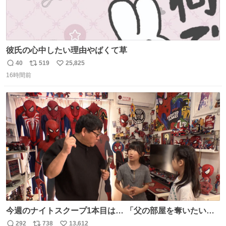
彼氏の心中したい理由やばくて草
40
519
25,825
返
リ
い
16時間前
信
ポ
い
数
ス
ね
ト
数
数
今週のナイトスクープ1本目は… 「父の部屋を奪いたい姉
妹」
292
738
13,612