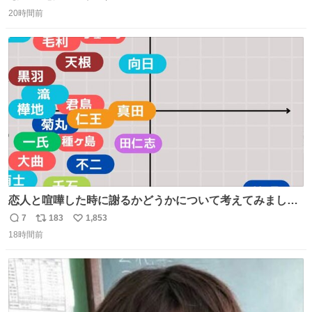
返
リ
い
20時間前
信
ポ
い
数
ス
ね
ト
数
数
恋人と喧嘩した時に謝るかどうかについて考えてみました
💭 ▶︎自分から謝る or 悪くないなら謝らない ▶︎ねちねちす
7
183
1,853
返
リ
い
る or さっぱりしている 個人的見解です！色々と許してく
18時間前
信
ポ
い
ださい！
数
ス
ね
ト
数
数