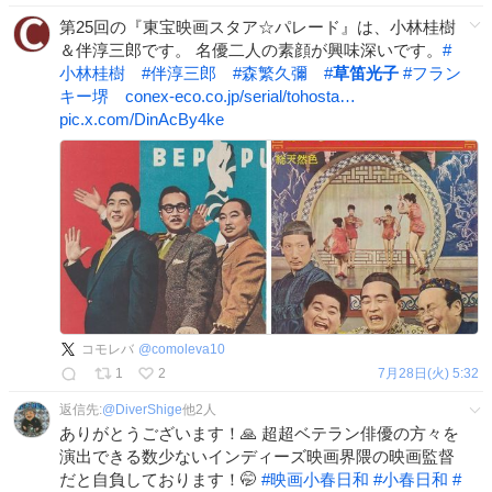
第25回の『東宝映画スタア☆パレード』は、小林桂樹
＆伴淳三郎です。 名優二人の素顔が興味深いです。
#
小林桂樹
#
伴淳三郎
#
森繁久彌
#
草笛光子
#
フラン
キー堺
conex-eco.co.jp/serial/tohosta…
pic.x.com/DinAcBy4ke
コモレバ
@
comoleva10
1
2
7月28日(火) 5:32
返信先:
@
DiverShige
他
2
人
ありがとうございます！🙏 超超ベテラン俳優の方々を
演出できる数少ないインディーズ映画界隈の映画監督
だと自負しております！🤭
#
映画小春日和
#
小春日和
#