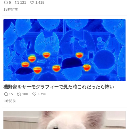
た 子どもたちも怖がりまくってた👻 ちいかわってこういう
5
121
1,415
返
リ
い
感じのお話なんですか…？
19時間前
信
ポ
い
数
ス
ね
ト
数
数
磯野家をサーモグラフィーで見た時これだったら怖い
15
100
3,796
返
リ
い
2時間前
信
ポ
い
数
ス
ね
ト
数
数