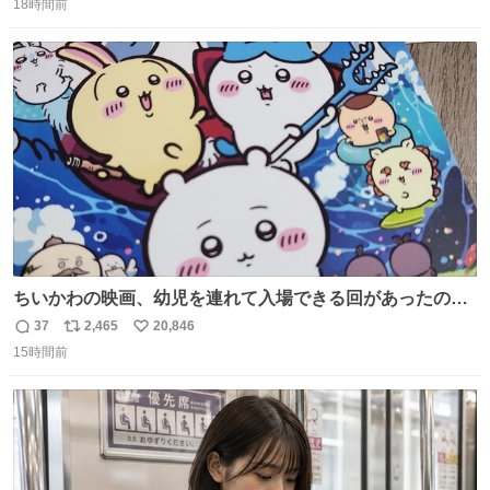
ら観に行くねッ🎫
18時間前
信
ポ
い
数
ス
ね
ト
数
数
ちいかわの映画、幼児を連れて入場できる回があったので
子どもを連れて観てきたんですけど、セイレーンの登場シ
37
2,465
20,846
返
リ
い
ーンで場内のベビーが一斉に泣き出してたのがとてもよい
15時間前
信
ポ
い
映画体験でした。
数
ス
ね
ト
数
数