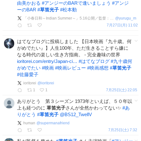
由美かおる
#
アンジーのBARで逢いましょう
#
アンジ
ーのBAR
#
草笛光子
#
松本動
「小春日和～Indian Summer～」5.16公開／監督：松本動／Yurugu.M
@
yurugu_m
7月27日(月) 11:02
はてなブログに投稿しました 【日本映画『九十歳。何
がめでたい』】人生100年、ただ生きることすら嫌に
なる時代の楽しい生き方指南。 - 完全趣味の世界
ioritorei.com/entry/Japan-ci…
#
はてなブログ
#
九十歳何
がめでたい
#
映画
#
映画レビュー
#
映画感想
#
草笛光子
#
佐藤愛子
ioritorei
@
ioritorei
1
1
7月25日(土) 22:05
ありがとう 第３シーズン 1973年といえば、５０年以
上も経つのに
草笛光子
さんが全然かわってない✨
#
あ
りがとう
#
草笛光子
@BS12_TwellV
human
@
supermanafriend
7月25日(土) 7:32