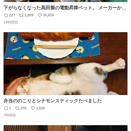
下がらなくなった高田製の電動昇降ベット。 メーカーから
は、完全に見放されたんですが、 見事に85歳の父が治しま
227
2,909
30,850
返
リ
い
した。 うちの父は、トヨタカローラのボディをオート生産
19時間前
信
ポ
い
する、工業ロボットの製作者なんですが、 父が電動ベット
数
ス
ね
の配線をハンダで修理している横で、
ト
数
数
弁当ののこりとシナモンスティックたべました
1
209
3,025
返
リ
い
7時間前
信
ポ
い
数
ス
ね
ト
数