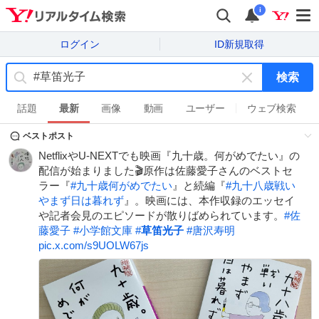
i
ログイン
ID新規取得
検索
キ
ー
話題
最新
画像
動画
ユーザー
ウェブ検索
ワ
ベストポスト
ー
ド
NetflixやU-NEXTでも映画『九十歳。何がめでたい』の
を
配信が始まりました🎬原作は佐藤愛子さんのベストセ
消
ラー『
#
九十歳何がめでたい
』と続編『
#
九十八歳戦い
す
やまず日は暮れず
』。映画には、本作収録のエッセイ
や記者会見のエピソードが散りばめられています。
#
佐
藤愛子
#
小学館文庫
#
草笛光子
#
唐沢寿明
pic.x.com/s9UOLW67js