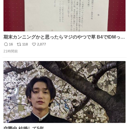
期末カンニングかと思ったらマジのやつで草 B4でIDMって
ことはおそらく就職だし、内定取り消し？ それと夏休み期
16
118
2,077
返
リ
い
間の停学って無意味じゃね？
21時間前
信
ポ
い
数
ス
ね
ト
数
数
交際中 結婚して5年