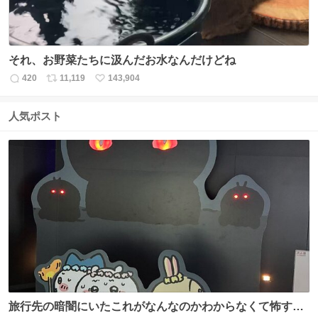
それ、お野菜たちに汲んだお水なんだけどね
420
11,119
143,904
返
リ
い
信
ポ
い
数
ス
ね
人気ポスト
ト
数
数
旅行先の暗闇にいたこれがなんなのかわからなくて怖すぎ