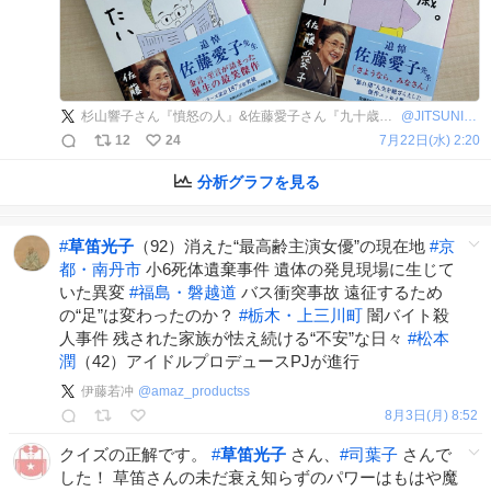
杉山響子さん『憤怒の人』&佐藤愛子さん『九十歳。何がめでたい』シリーズ公式
@
JITSUNIMEDETAI
12
24
7月22日(水) 2:20
分析グラフを見る
#
草笛光子
（92）消えた“最高齢主演女優”の現在地
#
京
都・南丹市
小6死体遺棄事件 遺体の発見現場に生じて
いた異変
#
福島・磐越道
バス衝突事故 遠征するため
の“足”は変わったのか？
#
栃木・上三川町
闇バイト殺
人事件 残された家族が怯え続ける“不安”な日々
#
松本
潤
（42）アイドルプロデュースPJが進行
伊藤若冲
@
amaz_productss
8月3日(月) 8:52
クイズの正解です。
#
草笛光子
さん、
#
司葉子
さんで
した！ 草笛さんの未だ衰え知らずのパワーはもはや魔