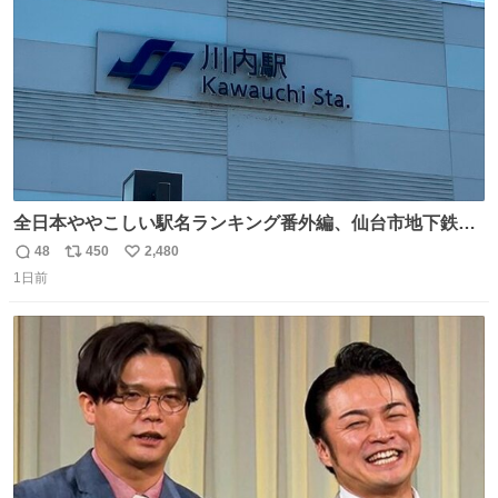
数
全日本ややこしい駅名ランキング番外編、仙台市地下鉄川
内駅
48
450
2,480
返
リ
い
1日前
信
ポ
い
数
ス
ね
ト
数
数