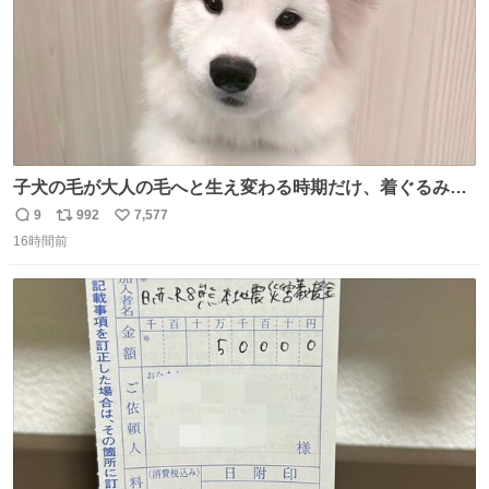
子犬の毛が大人の毛へと生え変わる時期だけ、着ぐるみを
着てるように見える良さがあります
9
992
7,577
返
リ
い
16時間前
信
ポ
い
数
ス
ね
ト
数
数