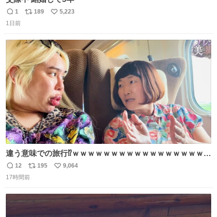
1
189
5,223
返
リ
い
1日前
信
ポ
い
数
ス
ね
ト
数
数
違う意味での旅行⁉️ｗｗｗｗｗｗｗｗｗｗｗｗｗｗｗｗｗｗ
ｗ
12
195
9,064
返
リ
い
17時間前
信
ポ
い
数
ス
ね
ト
数
数