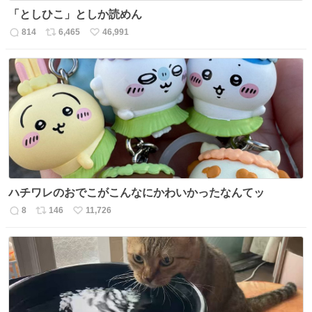
「としひこ」としか読めん
814
6,465
46,991
返
リ
い
信
ポ
い
数
ス
ね
ト
数
数
ハチワレのおでこがこんなにかわいかったなんてッ
8
146
11,726
返
リ
い
信
ポ
い
数
ス
ね
ト
数
数