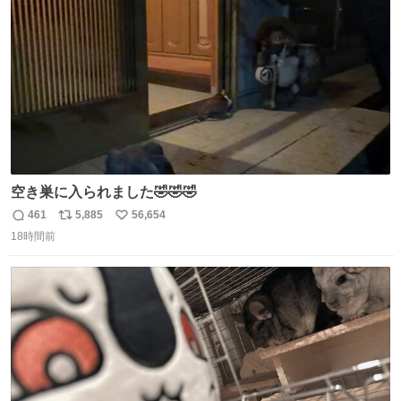
数
空き巣に入られました🤣🤣🤣
461
5,885
56,654
返
リ
い
18時間前
信
ポ
い
数
ス
ね
ト
数
数