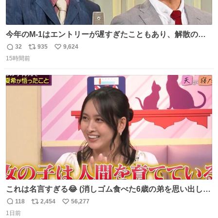
今年のM-1はエントリーが遅すぎたこともあり、解散の可
能性を作り出してからのスタート！！ 遅くなって申し訳な
32
935
9,624
返
リ
い
い🙏 エントリーナンバーは「GO!無策!」でかなり覚えやす
15時間前
信
ポ
い
い！応援をお願いすることになりそう！！
数
ス
ね
ト
数
数
これは名言すぎる😂 (消しゴム食べた6歳の弟を思い出しな
がら)
118
2,454
56,277
返
リ
い
1日前
信
ポ
い