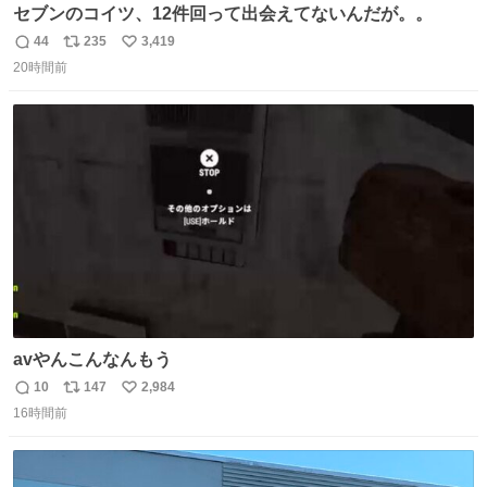
セブンのコイツ、12件回って出会えてないんだが。。
44
235
3,419
返
リ
い
20時間前
信
ポ
い
数
ス
ね
ト
数
数
avやんこんなんもう
10
147
2,984
返
リ
い
16時間前
信
ポ
い
数
ス
ね
ト
数