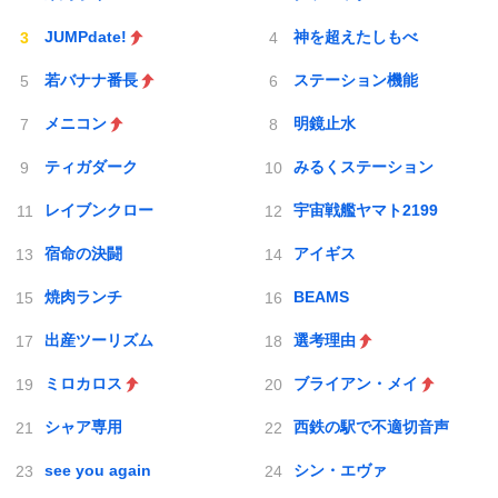
JUMPdate!
神を超えたしもべ
若バナナ番長
ステーション機能
メニコン
明鏡止水
ティガダーク
みるくステーション
レイブンクロー
宇宙戦艦ヤマト2199
宿命の決闘
アイギス
焼肉ランチ
BEAMS
出産ツーリズム
選考理由
ミロカロス
ブライアン・メイ
シャア専用
西鉄の駅で不適切音声
see you again
シン・エヴァ