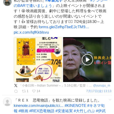
私が監督を務めた
#
草笛光子
さん主演映画「
#
アンジー
のBARで逢いましょう
」の上映イベントが開催されま
す！🤩 映画鑑賞後、劇中に登場した料理を食べて映画
の感想を語り合う楽しいのが間違いないイベントで
す！👍 皆様お待ちしております🙇‍♂️ 7/24(金)18:30～上
映 詳細・予約
forms.gle/ZefhpTbeEJcTM9…
pic.x.com/IqfKkbIsvu
「小春日和～Indian Summer～」5.16公開／監督：松本動／Yurugu.M
@
yurugu_m
1
14
7月17日(金) 13:13
「ＲＥＸ 恐竜物語」を観た映画に登録しました。
kinenote.com/main/public/ci…
#
KINENOTE
#
キネマ旬
報
#
映画
#
REX恐竜物語
#
安達祐実
#
大竹しのぶ
#
伊武