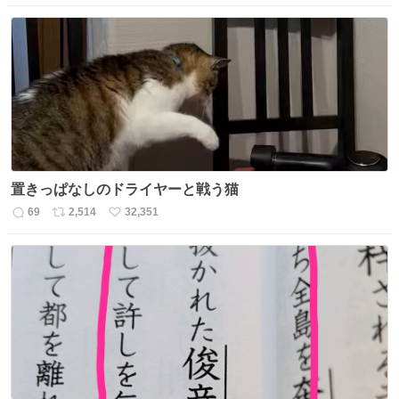
信
ポ
い
数
ス
ね
ト
数
数
置きっぱなしのドライヤーと戦う猫
69
2,514
32,351
返
リ
い
信
ポ
い
数
ス
ね
ト
数
数