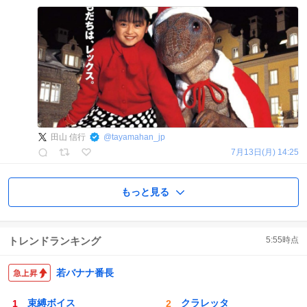
田山 信行
@
tayamahan_jp
7月13日(月) 14:25
もっと見る
トレンドランキング
5:55
時点
若バナナ番長
束縛ボイス
クラレッタ