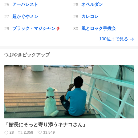
アーバレスト
オベルダン
超かぐやメシ
カレコレ
ブラック・マジシャン
風とロック芋煮会
100位まで見る
つぶやきピックアップ
「館長にそっと寄り添うキナコさん」
28
2,358
33,549
返
リ
い