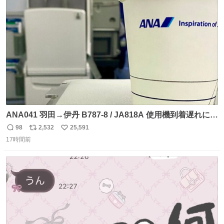
ト
数
数
ANA041 羽田→伊丹 B787-8 / JA818A 使用機到着遅れにつ
き 「安全に支障ない範囲で1分1秒でも遅延回復に努めてお
98
2,532
25,591
返
リ
い
ります」と機長の気合い十分！ が、フライトは順調に進み
17時間前
信
ポ
い
すぎ… 「飛ばしすぎたせいか現在奈良県上空での待機を命
数
ス
ね
じられております」 でコンソメスープ吹き出しそうになり
ト
数
数
ましたw