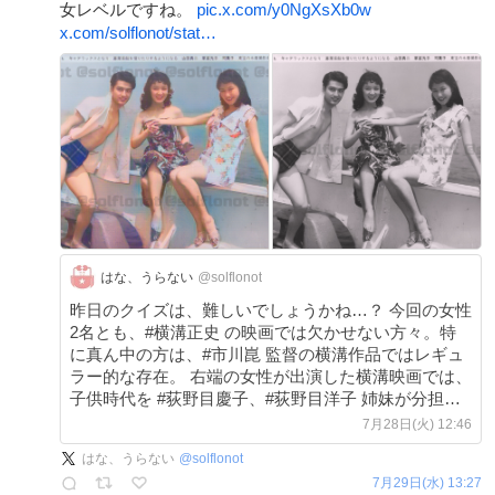
女レベルですね。
pic.x.com/y0NgXsXb0w
x.com/solflonot/stat…
はな、うらない
@solflonot
昨日のクイズは、難しいでしょうかね…？ 今回の女性
2名とも、#横溝正史 の映画では欠かせない方々。特
に真ん中の方は、#市川崑 監督の横溝作品ではレギュ
ラー的な存在。 右端の女性が出演した横溝映画では、
子供時代を #荻野目慶子、#荻野目洋子 姉妹が分担し
て演じていたとの事！ x.com/solflonot/stat…
7月28日(火) 12:46
はな、うらない
@
solflonot
7月29日(水) 13:27