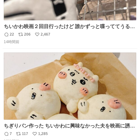
ちいかわ映画２回目行ったけど 誰かずっと喋っててうるさ
かった 許せねえ
22
206
2,467
返
リ
い
14時間前
信
ポ
い
数
ス
ね
ト
数
数
ちぎりパン作った ちいかわに興味なかった夫を映画に誘い
出すことに成功したからさァ、永遠のいのち食べさせてか
7
117
1,285
返
リ
い