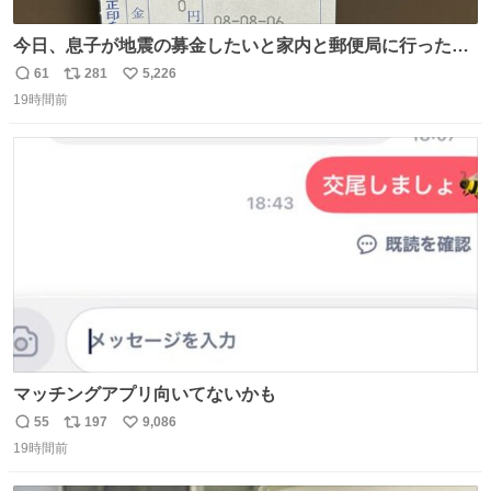
今日、息子が地震の募金したいと家内と郵便局に行ったみ
たいです。おもちゃとか買う選択肢もあったと思うけど、
61
281
5,226
返
リ
い
自分で貯めてた2万円を役に立てて欲しい、みんなも元気
19時間前
信
ポ
い
になって欲しいと。家内も一緒に募金したので、自分も何
数
ス
ね
かできたらなぁと思いました。
ト
数
数
マッチングアプリ向いてないかも
55
197
9,086
返
リ
い
19時間前
信
ポ
い
数
ス
ね