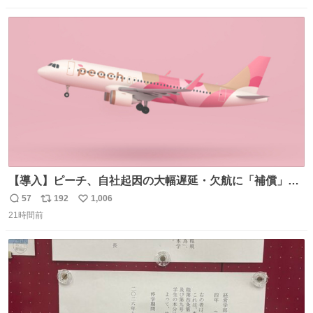
数
ス
ね
ト
数
数
【導入】ピーチ、自社起因の大幅遅延・欠航に「補償」開
始へ news.livedoor.com/article/detail… 同社に起因する理
57
192
1,006
返
リ
い
由によって大幅遅延や欠航が発生した場合、乗客が負担し
21時間前
信
ポ
い
た宿泊費や交通費を、領収書の事後申請に基づき、国内線
数
ス
ね
は1人あたり上限1万円、国際線は上限2万円まで支払う。
ト
数
数