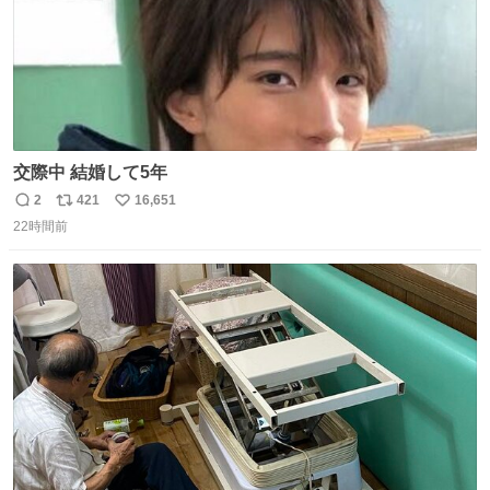
交際中 結婚して5年
2
421
16,651
返
リ
い
22時間前
信
ポ
い
数
ス
ね
ト
数
数