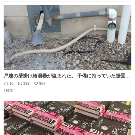
数
ス
ね
ト
数
数
戸建の壁掛け給湯器が盗まれた。 予備に持っていた据置給
湯器があったのでガスやさんに設置してもらった。 工事費
16
192
867
返
リ
い
9万円。 痛い出費。 防犯カメラ設置した。 物騒な時代にな
1日前
信
ポ
い
ったな。 昔は給湯器盗むとか聞いたことなかったな。
数
ス
ね
ト
数
数