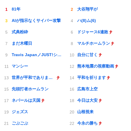
81年
大谷翔平が
AIが指示なくサイバー攻撃
ハ(8)ム(6)
式典粉砕
ドジャース6連敗
まだ木曜日
マルチホームラン
Travis JapanノJUST!シン日本遺産
自分に甘く
マンシー
熊本地震の視察動画
世界が平和でありますように
平和を祈ります
先頭打者ホームラン
広島市上空
ネパールは天国
今日は大安
ジェズス
山根視来
ごぶごぶ
今永の勝ち