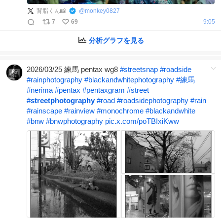
背脂くん📸
@
monkey0827
7
69
9:05
分析グラフを見る
2026/03/25 練馬 pentax wg8
#
streetsnap
#
roadside
#
rainphotography
#
blackandwhitephotography
#
練馬
#
nerima
#
pentax
#
pentaxgram
#
street
#
streetphotography
#
road
#
roadsidephotography
#
rain
#
rainscape
#
rainview
#
monochrome
#
blackandwhite
#
bnw
#
bnwphotography
pic.x.com/poTBIxiKww