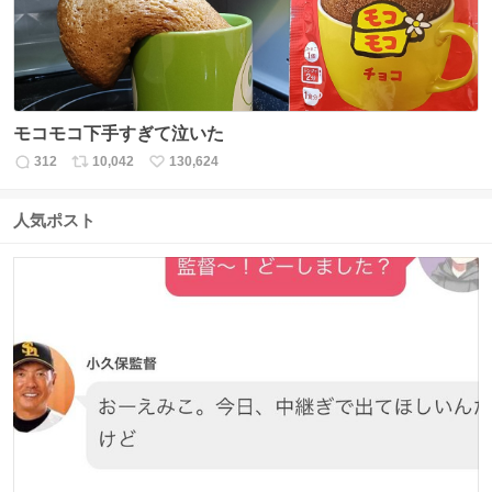
モコモコ下手すぎて泣いた
312
10,042
130,624
返
リ
い
信
ポ
い
数
ス
ね
人気ポスト
ト
数
数