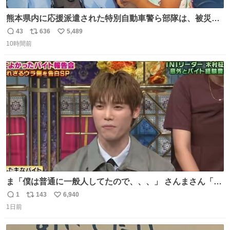
熊本県内に応援派遣された特別自動車警ら部隊は、被災場
所のみならず、避難所も回りながらパトロールを行ってい
43
636
5,489
返
リ
い
ます。写真は、京都府警察の特別自動車警ら部隊が、上益
10時間前
信
ポ
い
城郡御船町内で避難している方々と交流している様子で
数
ス
ね
す。 #令和８年熊本地震 #京都府警察
ト
数
数
ま「僕は普通に一般人してたので、、、」 さんまさん「チ
ンパンジー⁉️」 しぬwwwwwwwwwwwwwwwwwwwww
1
143
6,940
返
リ
い
1日前
信
ポ
い
数
ス
ね