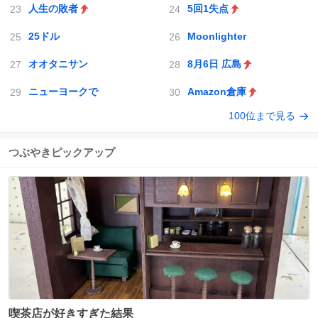
人生の敗者
5回1失点
25ドル
Moonlighter
オオタニサン
8月6日 広島
ニューヨークで
Amazon倉庫
100位まで見る
つぶやきピックアップ
喫茶店が好きすぎた結果