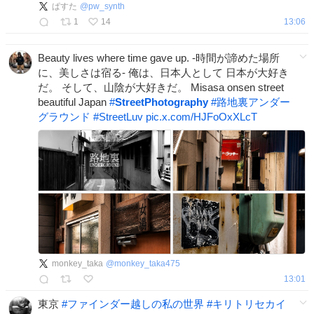
ぱすた
@
pw_synth
1
14
13:06
Beauty lives where time gave up. -時間が諦めた場所
に、美しさは宿る- 俺は、日本人として 日本が大好き
だ。 そして、山陰が大好きだ。 Misasa onsen street
beautiful Japan
#
StreetPhotography
#
路地裏アンダー
グラウンド
#
StreetLuv
pic.x.com/HJFoOxXLcT
monkey_taka
@
monkey_taka475
13:01
東京
#
ファインダー越しの私の世界
#
キリトリセカイ