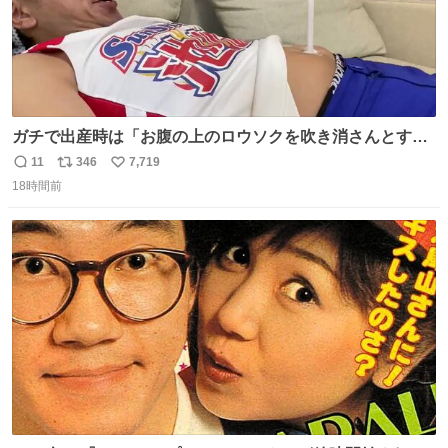
ガチで出産時は「お腹の上のロウソクを吹き消さんとする
サンシャイン池崎」だったし、お産後の股裂け状態でのト
11
346
7,719
返
リ
い
イレは「とにかく明るい安村の体勢」が1番楽
18時間前
信
ポ
い
数
ス
ね
ト
数
数