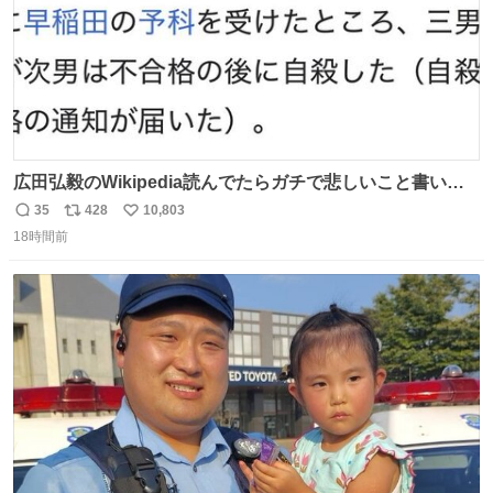
広田弘毅のWikipedia読んでたらガチで悲しいこと書いて
あって辛い
35
428
10,803
返
リ
い
18時間前
信
ポ
い
数
ス
ね
ト
数
数