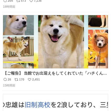
204
573
7,136
返
リ
い
18時間前
信
ポ
い
数
ス
ね
ト
数
数
【ご報告】 当館でお出迎えをしてくれていた「ハチくん」
が8月1日に 虹の橋を渡りました🌈 たくさんの幸せを運
26
170
2,451
返
リ
い
び、たくさんのおやつを食べて、たくさん愛されたハチく
15時間前
信
ポ
い
んありがとう ハチくん大好きだよ 秋田犬の里 スタッフ一
数
ス
ね
同より 愛を込めて #秋田犬の里 #akitainu #akita #ハチくん
ト
数
数
大好き