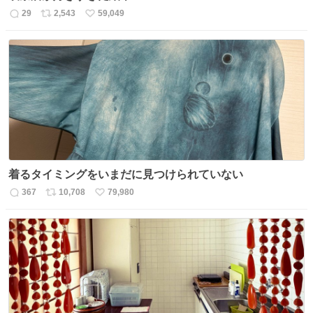
29
2,543
59,049
返
リ
い
信
ポ
い
数
ス
ね
ト
数
数
着るタイミングをいまだに見つけられていない
367
10,708
79,980
返
リ
い
信
ポ
い
数
ス
ね
ト
数
数