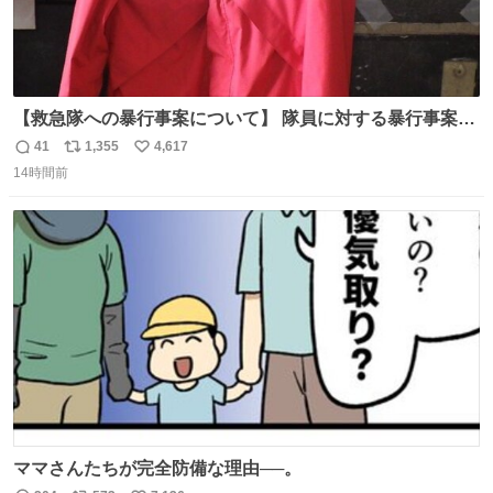
【救急隊への暴行事案について】 隊員に対する暴行事案
が、令和7年度の6件に対し、令和8年度は現在既に4件発生
41
1,355
4,617
返
リ
い
しています。 特に、この4日間で救急隊員に対する暴行事
14時間前
信
ポ
い
案が立て続けに2件発生しています。 このような行為に対
数
ス
ね
して隊員の安全を守るために、法的措置も辞さず毅然と対
ト
数
数
応していきます。
ママさんたちが完全防備な理由──。