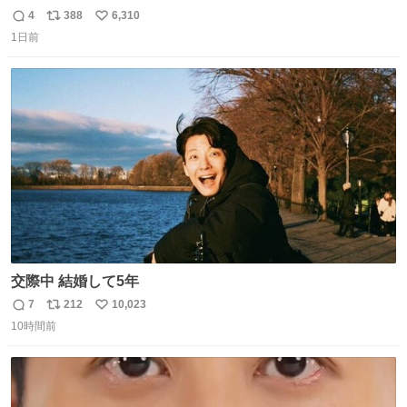
🪿🤍 9月下旬発売🪄
4
388
6,310
返
リ
い
1日前
信
ポ
い
数
ス
ね
ト
数
数
交際中 結婚して5年
7
212
10,023
返
リ
い
10時間前
信
ポ
い
数
ス
ね
ト
数
数