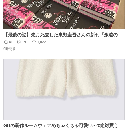
【最後の謎】先月死去した東野圭吾さんの新刊「永遠の記
憶」発売 代表作「ガリレオ」シリーズ最新作
41
191
1,022
返
リ
い
news.livedoor.com/article/detail… 68歳で亡くなった作家
9時間前
信
ポ
い
の東野圭吾さんの新刊が発売された。5日は発売されたば
数
ス
ね
かりの新刊も加わり、多くのファンが足を運んでいた。
ト
数
数
GUの新作ルームウェアめちゃくちゃ可愛い～❣️絶対買うぞ