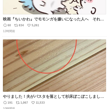
映画『ちいかわ』でモモンガを嫌いになった人へ それで
も愛される理由と可能性 kai-you.net/article/96186 『映画
60
834
5,261
返
リ
い
ちいかわ 人魚の島のひみつ』を3回観て、原作も追ってい
12時間前
信
ポ
い
る筆者が、モモンガの名誉回復を試みようとする記事で
数
ス
ね
す。ちいかわ初心者向けです🖊
ト
数
数
やりました！夫がパスタを落として杉床ぼこぼこしまし
た！よかったーーー！ファーストぼこぼこ自分じゃなく
191
1,067
11,533
返
リ
い
て！これで第二波いつでもいけます！！！✌️いやーほっと
10時間前