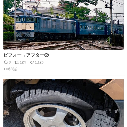
ビフォー→アフター②
3
124
1,120
返
リ
い
17時間前
信
ポ
い
数
ス
ね
ト
数
数