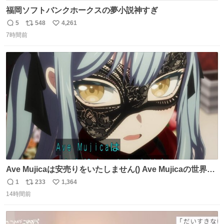
福岡ソフトバンクホークスの夢小説神すぎ
5
548
4,261
返
リ
い
7時間前
信
ポ
い
数
ス
ね
ト
数
数
Ave Mujicaは安売りをいたしません() Ave Mujicaの世界観
が壊れてしまいますわ()
1
233
1,364
返
リ
い
14時間前
信
ポ
い
数
ス
ね
ト
数