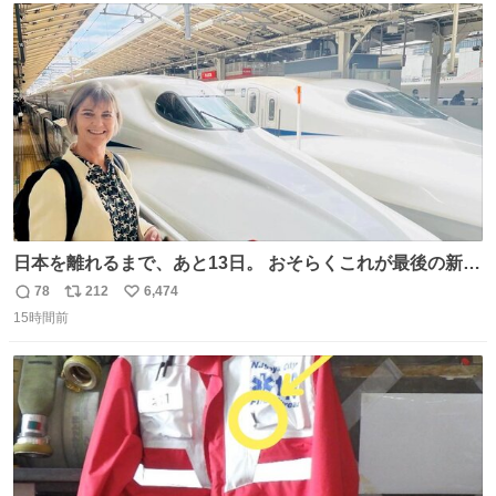
たそう。紫外線が気になる現代なら、ラッシュガード感覚
ト
数
数
で着られそうですね。
日本を離れるまで、あと13日。 おそらくこれが最後の新幹
線。駅弁には、お気に入りのうな重を。 残念ながら、富士
78
212
6,474
返
リ
い
山は今回も雲の中でした（やっぱり！）。 #私の好きな日
15時間前
信
ポ
い
本
数
ス
ね
ト
数
数