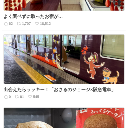
よく調ベずに取ったお宿が…
62
1,707
18,512
返
リ
い
信
ポ
い
数
ス
ね
ト
数
数
出会えたらラッキー！「おさるのジョージ×阪急電車」
0
81
545
返
リ
い
信
ポ
い
数
ス
ね
ト
数
数