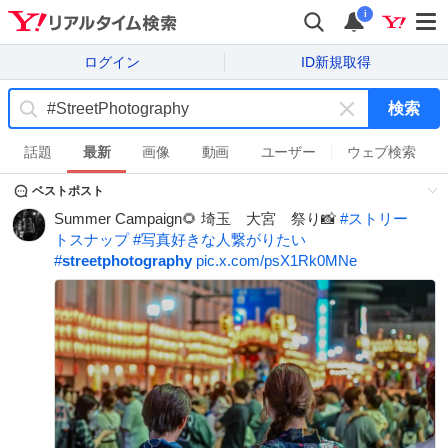
i
ログイン
ID新規取得
検索
キ
ー
話題
最新
画像
動画
ユーザー
ウェブ検索
ワ
ベストポスト
ー
ド
Summer Campaign🌻 埼玉 大宮 祭り📸
#
ストリー
を
トスナップ
#
写真好きな人繋がりたい
消
#
streetphotography
pic.x.com/psX1Rk0MNe
す