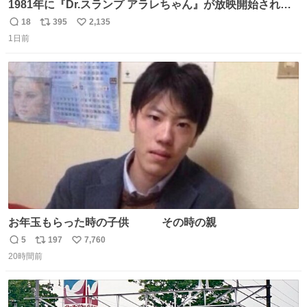
1981年に『Dr.スランプ アラレちゃん』が放映開始された
直後の鳥山明さんと、小山茉美さんです。
18
395
2,135
返
リ
い
1日前
信
ポ
い
数
ス
ね
ト
数
数
お年玉もらった時の子供 その時の親
5
197
7,760
返
リ
い
20時間前
信
ポ
い
数
ス
ね
ト
数
数