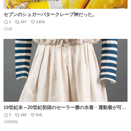
セブンのシュガーバタークレープ神だった。
2
107
2,652
返
リ
い
1日前
信
ポ
い
数
ス
ね
ト
数
数
19世紀末～20世紀初頭のセーラー襟の水着・運動着が可可
愛くて100年以上前とは思えないデザイン。当時女性や子
3
160
816
返
リ
い
どものファッションにマリンルックが取り入れられるよう
10時間前
信
ポ
い
になり、その後、通学服や運動着、水着にも広がっていっ
数
ス
ね