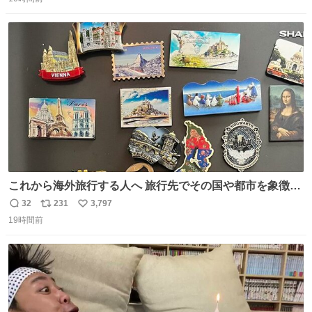
信
ポ
い
した！ 杉床を採用しようとしている方々へ忠告です。杉床
数
ス
ね
は乾燥パスタに負けます。豆腐くらいやわやわです。
ト
数
数
これから海外旅行する人へ 旅行先でその国や都市を象徴す
る マグネットを買って欲しい。 僕は交換留学してた1年間
32
231
3,797
返
リ
い
で20カ国回ったけど、旅行先で必ずマグネットを買い、今
19時間前
信
ポ
い
は家の冷蔵庫に貼ってる。 交換留学が終わって1年経つけ
数
ス
ね
どそれぞれのマグネットを見る度に旅の思い出が鮮明によ
ト
数
数
みがえります。