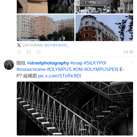
DAI KONAN
@
DAIKONAN_
13:30
階段
#
streetphotography
#
snap
#
SILKYPIX
#
monochrome
#
OLYMPUS
#
OM
#
OLYMPUSPEN
E-
P7 縦構図
pic.x.com/STzRicfIDI