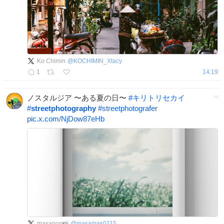
Ko Chimin
@
KOCHIMIN_Xtacy
1
14:19
ノスタルジア 〜ある夏の日〜
#
キリトリセカイ
#
streetphotography
#
streetphotografer
pic.x.com/NjDow87eHb
masapon📸
@
masamas0115