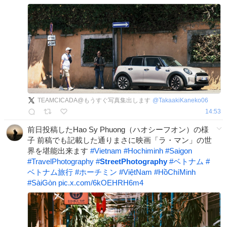
TEAMCICADA@もうすぐ写真集出します
@
TakaakiKaneko06
14:53
前日投稿したHao Sy Phuong（ハオシーフオン）の様
子 前稿でも記載した通りまさに映画「ラ・マン」の世
界を堪能出来ます
#
Vietnam
#
Hochiminh
#
Saigon
#
TravelPhotography
#
StreetPhotography
#
ベトナム
#
ベトナム旅行
#
ホーチミン
#
ViệtNam
#
HồChíMinh
#
SàiGòn
pic.x.com/6kOEHRH6m4