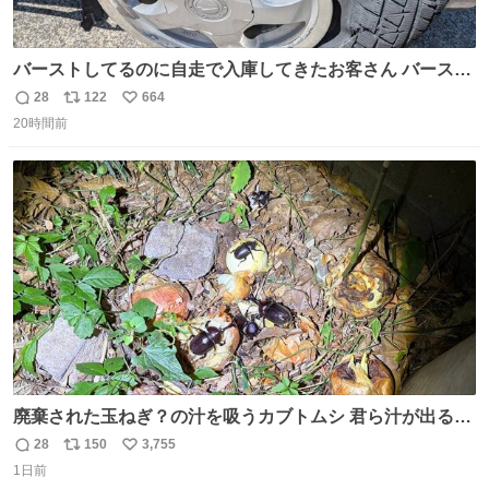
バーストしてるのに自走で入庫してきたお客さん バースト
したならその場で動かないで助け呼んで下さい😰 保険にロ
28
122
664
返
リ
い
ードサービス付いてて金銭負担も無いんですから これで走
20時間前
信
ポ
い
ると、壊さなくていい所まで壊しちゃいますから 実際、外
数
ス
ね
装ダメージ、ABSセンサ断線、ブレーキホースも傷入っち
ト
数
数
ゃってます…
廃棄された玉ねぎ？の汁を吸うカブトムシ 君ら汁が出る植
物ならなんでもいいのかよ… まあ害虫だよねこりゃ 他には
28
150
3,755
返
リ
い
カナブンや黒ゴキが来ていた
1日前
信
ポ
い