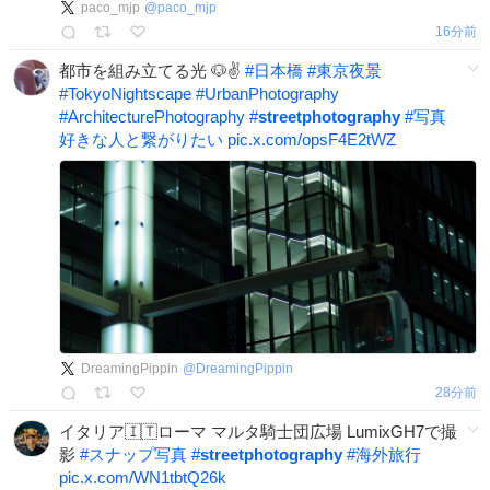
paco_mjp
@
paco_mjp
16分前
都市を組み立てる光 🐶✌️
#
日本橋
#
東京夜景
#
TokyoNightscape
#
UrbanPhotography
#
ArchitecturePhotography
#
streetphotography
#
写真
好きな人と繋がりたい
pic.x.com/opsF4E2tWZ
DreamingPippin
@
DreamingPippin
28分前
イタリア🇮🇹ローマ マルタ騎士団広場 LumixGH7で撮
影
#
スナップ写真
#
streetphotography
#
海外旅行
pic.x.com/WN1tbtQ26k