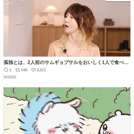
数
孤独とは、2人前のサムギョプサルをおいしく1人で食べる
ことである←好きすぎる
1
146
2,113
返
リ
い
9時間前
信
ポ
い
数
ス
ね
ト
数
数