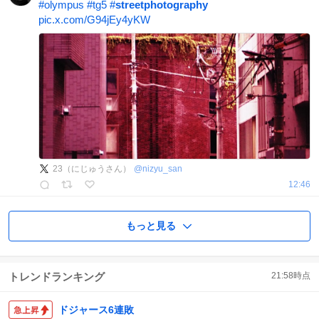
#
olympus
#
tg5
#
streetphotography
pic.x.com/G94jEy4yKW
23（にじゅうさん）
@
nizyu_san
12:46
もっと見る
トレンドランキング
21:58
時点
ドジャース6連敗