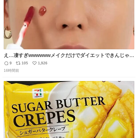
え…凄すぎwwwwwwメイクだけでダイエットできんじゃん
😭
9
105
1,926
返
リ
い
16時間前
信
ポ
い
数
ス
ね
ト
数
数