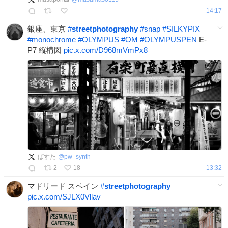
14:17
銀座、東京
#
streetphotography
#
snap
#
SILKYPIX
#
monochrome
#
OLYMPUS
#
OM
#
OLYMPUSPEN
E-
P7 縦構図
pic.x.com/D968mVmPx8
ぱすた
@
pw_synth
2
18
13:32
マドリード スペイン
#
streetphotography
pic.x.com/SJLX0Vllav