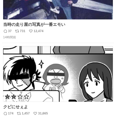
当時の走り屋の写真が一番エモい
37
731
12,474
返
リ
い
14時間前
信
ポ
い
数
ス
ね
ト
数
数
クビにせぇよ
174
1,457
31,665
返
リ
い