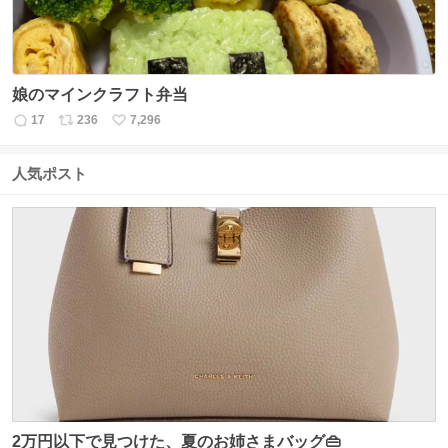
娘のマインクラフト弁当
17
236
7,296
返
リ
い
信
ポ
い
数
ス
ね
人気ポスト
ト
数
数
2万円以下で見つけた、夏のお姉さまバッグ👜