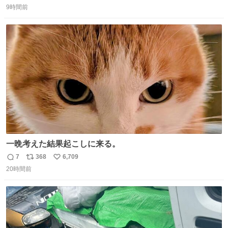
9時間前
信
ポ
い
数
ス
ね
ト
数
数
一晩考えた結果起こしに来る。
7
368
6,709
返
リ
い
20時間前
信
ポ
い
数
ス
ね
ト
数
数