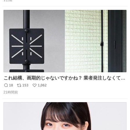
信
ポ
い
ドリに参加したいので、出禁になる前に繰り返し案内して
数
ス
ね
ほしい #DMMバヌーシ
ト
数
数
これ結構、画期的じゃないですかね？ 業者発注しなくて
も、誰でも簡単に防犯カメラ設置が… 町の電気屋さんでも
18
153
1,062
返
リ
い
施工できそう
21時間前
信
ポ
い
数
ス
ね
ト
数
数