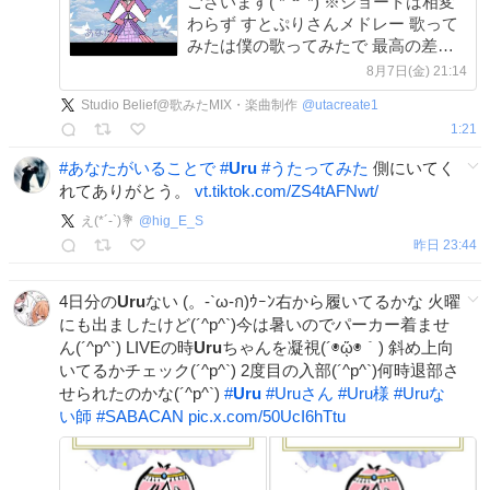
ございます( *´꒳`*) ※ショートは相変
わらず すとぷりさんメドレー 歌って
みたは僕の歌ってみたで 最高の差分
数9個もある 歌ってみたを投稿します
8月7日(金) 21:14
ここから見てね( *´꒳`*)↓
Studio Belief@歌みたMIX・楽曲制作
@
utacreate1
youtu.be/WpwkY3RWCN4?si…
1:21
#
あなたがいることで
#
Uru
#
うたってみた
側にいてく
れてありがとう。
vt.tiktok.com/ZS4tAFNwt/
え(*´-`)💐
@
hig_E_S
昨日 23:44
4日分の
Uru
ない (。-`ω-ก)ｳｰﾝ右から履いてるかな 火曜
にも出ましたけど(´^p^`)今は暑いのでパーカー着ませ
ん(´^p^`) LIVEの時
Uru
ちゃんを凝視(´◉ᾥ◉｀) 斜め上向
いてるかチェック(´^p^`) 2度目の入部(´^p^`)何時退部さ
せられたのかな(´^p^`)
#
Uru
#
Uruさん
#
Uru様
#
Uruな
い師
#
SABACAN
pic.x.com/50UcI6hTtu