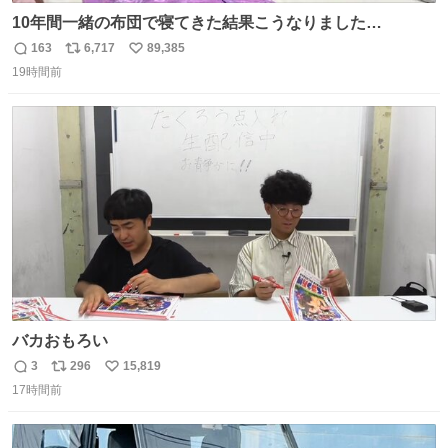
10年間一緒の布団で寝てきた結果こうなりました…
163
6,717
89,385
返
リ
い
19時間前
信
ポ
い
数
ス
ね
ト
数
数
バカおもろい
3
296
15,819
返
リ
い
17時間前
信
ポ
い
数
ス
ね
ト
数