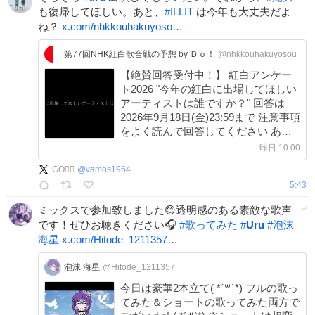
も復帰してほしい。あと、
#
ILLIT
は今年も大丈夫だよ
ね？
x.com/nhkkouhakuyoso…
第77回NHK紅白歌合戦の予想 by Ｄｏ！
@nhkkouhakuyosou
【絶賛回答受付中！】 紅白アンケー
ト2026 "今年の紅白に出場してほしい
アーティストは誰ですか？" 回答は
2026年9月18日(金)23:59まで 注意事項
をよく読んで回答してください あな
たの声をNHKに届けよう！ #NHK紅白
昨日 10:00
#紅白アンケート2026 #拡散希望 回答
GO🏳️‍🌈
@
vamos1964
はコチラ↓
5:43
forms.gle/T1UXb2MVL7dqRB…
ミックスで参加致しました😊透明感のある素敵な歌声
です！ぜひお聴きください🎧
#
歌ってみた
#
Uru
#
泡沫
海星
x.com/Hitode_1211357…
泡沫 海星
@Hitode_1211357
今日は豪華2本立て( *´꒳`*) フルの歌っ
てみた＆ショートの歌ってみた両方で