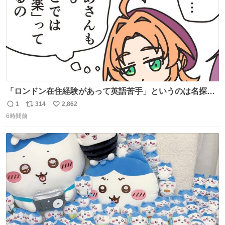
「ロンドン在住経験があって英語苦手」というのは名探偵
としては「妙だな」ってなるところなのに、小林みくるだ
1
314
2,862
返
リ
い
からスルーされている小林クオリティ。
6時間前
信
ポ
い
数
ス
ね
ト
数
数