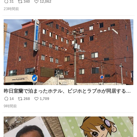
ん。 日本」
31
340
12,062
返
リ
い
23時間前
信
ポ
い
数
ス
ね
ト
数
数
昨日室蘭で泊まったホテル、ビジホとラブホが同居する謎
形態だった。2階と3階の部屋数が異様に少ない。
14
268
1,709
返
リ
い
9時間前
信
ポ
い
数
ス
ね
ト
数
数