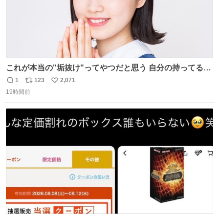
これが本当の"垢抜け"ってやつだと思う 自分の持ってるポ
テンシャルを最大限活かしてるもん 私も整形とかじゃなく
1
123
2,071
返
リ
い
て、こういう垢抜け方したい
19時間前
信
ポ
い
数
ス
ね
ト
数
数