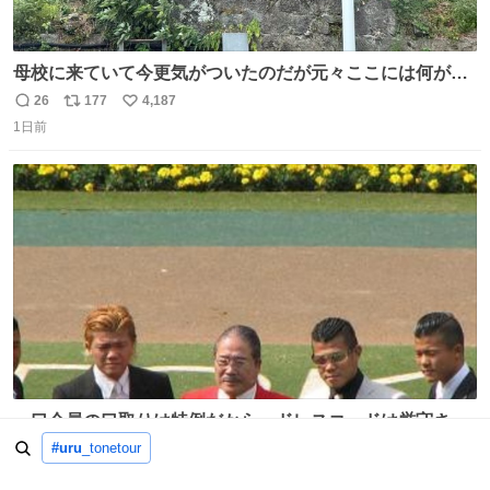
母校に来ていて今更気がついたのだが元々ここには何があ
ったのだろう…？_:(´ཀ`」 ∠):
26
177
4,187
返
リ
い
1日前
信
ポ
い
数
ス
ね
ト
数
数
一口会員の口取りは特例だから、ドレスコードは厳守させ
るべき。
#uru
_tonetour
37
152
1,650
返
リ
い
7時間前
信
ポ
い