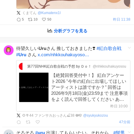
くまてん
@
Kumatenx1l
5
10
50
昨日 11:38
分析グラフを見る
待望久しい
Uru
さん 推しておきました❣️
#
紅白歌合戦
#
Uru
さん
x.com/nhkkouhakuyoso…
第77回NHK紅白歌合戦の予想 by Ｄｏ！
@nhkkouhakuyosou
【絶賛回答受付中！】 紅白アンケー
ト2026 "今年の紅白に出場してほしい
アーティストは誰ですか？" 回答は
2026年9月18日(金)23:59まで 注意事項
をよく読んで回答してください あな
たの声をNHKに届けよう！ #NHK紅白
昨日 10:00
#紅白アンケート2026 #拡散希望 回答
🌻🥦44 ファンサカおっさん🍒38 ⚽🎼
@
syukyukozou
はコチラ↓
47分前
forms.gle/T1UXb2MVL7dqRB…
そろそろ
#
uru
出演してもらいたい。それから、
#
髭男