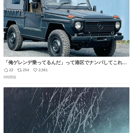
数
「俺ゲレンデ乗ってるんだ」って港区でナンパしてこれで
迎え行きたい
22
254
2,561
返
リ
い
6時間前
信
ポ
い
数
ス
ね
ト
数
数