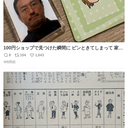
100円ショップで見つけた瞬間に ピンときてしまって 家に
あった証明写真で作ってしまったよ オリジナルキーホルダ
8
104
1,043
返
リ
い
ー
4時間前
信
ポ
い
数
ス
ね
ト
数
数