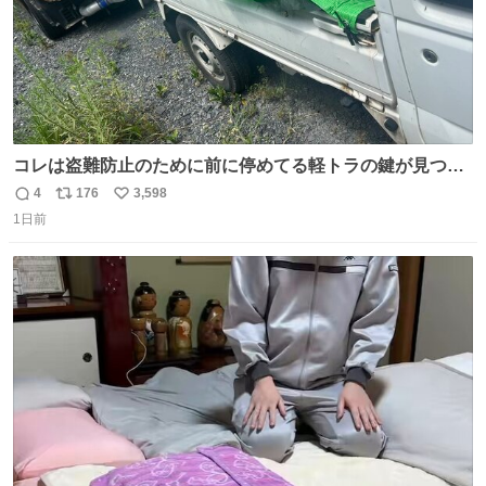
コレは盗難防止のために前に停めてる軽トラの鍵が見つか
らなくて 持ち主すら動かすことができない鉄壁のスープラ
4
176
3,598
返
リ
い
1日前
信
ポ
い
数
ス
ね
ト
数
数