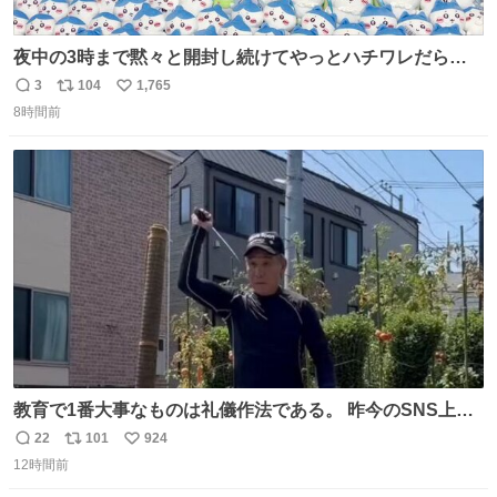
夜中の3時まで黙々と開封し続けてやっとハチワレだらけ
くじ110ワレくらい開封おわった❣️ 自引きできなかったB賞
3
104
1,765
返
リ
い
はお譲りいただけることになってA賞は......そのうちメルカ
8時間前
信
ポ
い
リする...... 労働いってきまーす🥱
数
ス
ね
ト
数
数
教育で1番大事なものは礼儀作法である。 昨今のSNS上に
おいても、礼儀知らずが何と多い事か、投稿して削除を繰
22
101
924
返
リ
い
り返すのは、己に疾しさがある証拠を世界に発信してい
12時間前
信
ポ
い
る。アカ稼ぎの為に他者を批判するなどもってのほかであ
数
ス
ね