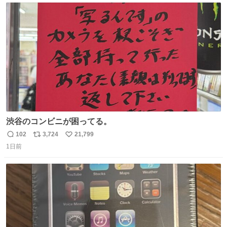
ると思います。
ト
数
数
渋谷のコンビニが困ってる。
102
3,724
21,799
返
リ
い
1日前
信
ポ
い
数
ス
ね
ト
数
数