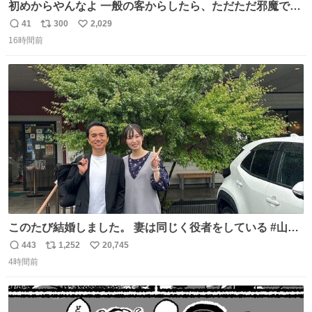
初めからやんなよ 一般の客からしたら、ただただ邪魔でし
かないのよ
41
300
2,029
返
リ
い
16時間前
信
ポ
い
数
ス
ね
ト
数
数
このたび結婚しました。 妻は同じく役者をしている #山下
ひかり です。 これからも一つひとつの作品に真摯に向き合
443
1,252
20,745
返
リ
い
い、役者として精進していきます。変わらず見守っていた
4時間前
信
ポ
い
だけたら嬉しいです。 写真は先日、妻の故郷へ行った時に
数
ス
ね
立ち寄った、妻のソウルフードのラーメン屋さんでの一枚
ト
数
数
🍜