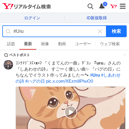
i
ログイン
ID新規取得
検索
キ
ー
話題
最新
画像
動画
ユーザー
ウェブ検索
ワ
ベストポスト
ー
ド
ｺﾝｸﾏﾃﾞｽʕ•ᴥ•ʔ 『くまてんの一曲』ﾀﾞﾖ♪ 『
uru
』さんの
を
『しあわせの詩』 すごーく優しい曲✨ 『バグの日』に
消
ちなんでイラスト作ってみましたー🐾
#
Uru
#
しあわせ
す
の詩
#
ハグの日
pic.x.com/XEzm8PhuO0