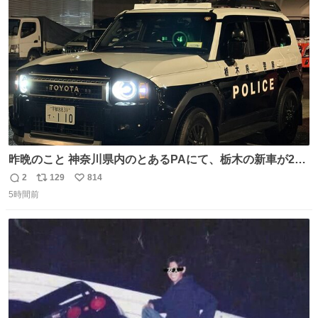
ト
数
数
昨晩のこと 神奈川県内のとあるPAにて、栃木の新車が2
台。声をかけて撮影すると、これから熊本に行くのだとか
2
129
814
返
リ
い
5時間前
信
ポ
い
数
ス
ね
ト
数
数