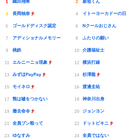
織田翔希
新垣くん
長岡柚奈
イトーヨーカドーの日
ゴールドディスク認定
Nクールおじさん
アディショナルメモリー
ふたりの願い
桃鉄
介護福祉士
エルニーニョ現象
横浜打線
みずほPayPay
杉澤龍
モイネロ
渡邊圭祐
熊は嘘をつかない
神奈川出身
撤去命令
ジョンヨン
全員ブン殴って
ドットビキニ
ゆなすみ
全員ではない