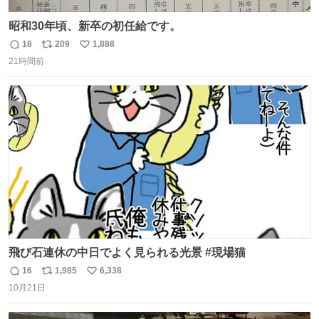
昭和30年頃、新卒の初任給です。
18
209
1,888
返
リ
い
21時間前
信
ポ
い
数
ス
ね
ト
数
数
飛び石連休の中日でよく見られる光景 #現場猫
16
1,985
6,338
返
リ
い
10月21日
信
ポ
い
数
ス
ね