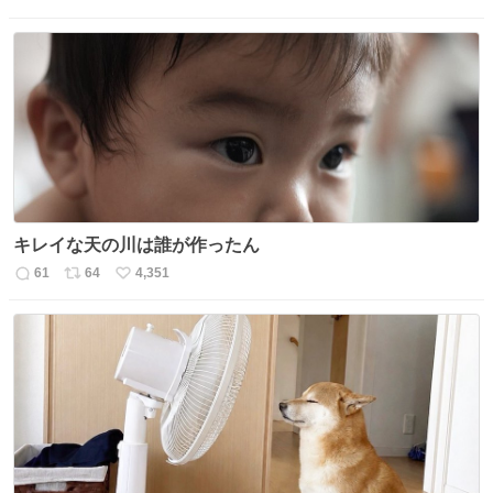
返
リ
い
信
ポ
い
数
ス
ね
ト
数
数
キレイな天の川は誰が作ったん
61
64
4,351
返
リ
い
信
ポ
い
数
ス
ね
ト
数
数