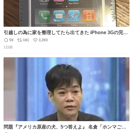
引越しの為に家を整理してたら出てきた iPhone 3Gの完全
未開封品 かなり前に楽天だかで買った多分未使用のデモ機
59
181
3,393
返
リ
い
で-が出るのだと思うんだよね ヤフオクで売れてない190万
1日前
信
ポ
い
があったけど初代じゃあるまいし流石にそこまではねぇ 日
数
ス
ね
本初のモデルではあるけど´д` ; #Apple #iPhone3G
ト
数
数
問題『アメリカ原産の犬、5つ答えよ』 名倉「ホンマごめ