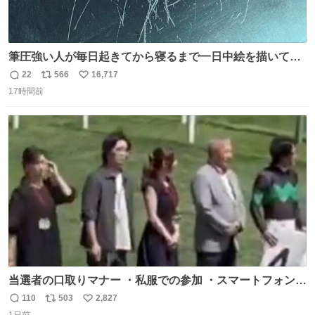
筆圧強い人が毎日起きてから寝るまで一日中絵を描いてる
とこうなる。 異常事態です。
22
566
16,717
返
リ
い
17時間前
信
ポ
い
数
ス
ね
ト
数
数
当選者の口取りマナー ・私服での参加 ・スマートフォンで
の撮影 ・調教師へ自分から握手を求める行為 ・シャツをズ
110
503
2,827
返
リ
い
ボンにインしていない服装 ・ボディーバッグの着用 私も口
1日前