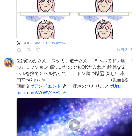
ALICE
@
ALICE99536564
昨日 2:12
(出演)わかさん、スタミナ道子さん 『３ヘルでドン勝
つ』ミッション 傷ついたのでもOKだよねと 綺麗な２
ヘルを捨て３ヘル拾って ドン勝つ🙌🏆 楽しい時
間𝑇ℎ𝑎𝑛𝑘 𝑦𝑜𝑢 ✎＿＿＿＿＿＿＿＿＿＿＿＿＿＿ (動画)縦
画面📱
#
アンビエント
🎵 薬屋のひとりごと
#
Uru
pic.x.com/AYWV4SR0h5