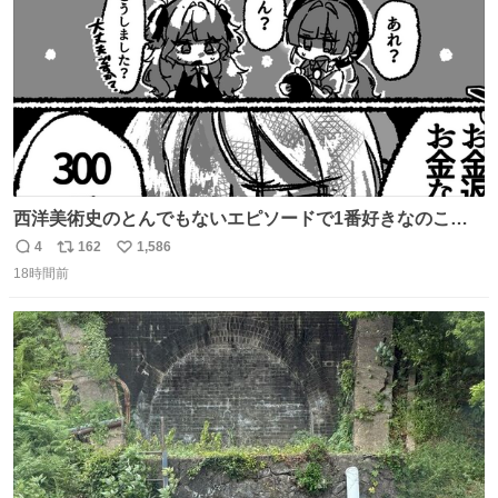
西洋美術史のとんでもないエピソードで1番好きなのこれ
モネのエピソード大体面白い #絵がみの美術史創作
4
162
1,586
返
リ
い
18時間前
信
ポ
い
数
ス
ね
ト
数
数