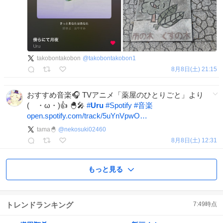
takobontakobon
@
takobontakobon1
8月8日(土) 21:15
おすすめ音楽🎧️ TVアニメ「薬屋のひとりごと」より
( ・ω・)👍️ 🐣🎤
#
Uru
#
Spotify
#
音楽
open.spotify.com/track/5uYnVpwO…
tama🐣
@
nekosuki02460
8月8日(土) 12:31
もっと見る
トレンドランキング
7:49
時点