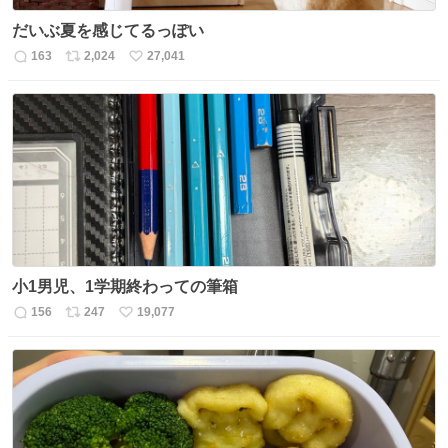
だいぶ夏を感じてるっぽい
163
2,024
27,041
返
リ
い
信
ポ
い
数
ス
ね
ト
数
数
小1男児、1学期終わっての筆箱
156
247
19,077
返
リ
い
信
ポ
い
数
ス
ね
ト
数
数