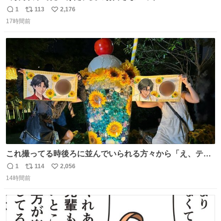
1
113
2,176
返
リ
い
17時間前
信
ポ
い
数
ス
ね
ト
数
数
これ撮ってる時後ろに並んでいられる方々から「え、テニ
スの王子様………？」って聞こえてきて激アツ
1
114
2,056
返
リ
い
14時間前
信
ポ
い
数
ス
ね
ト
数
数