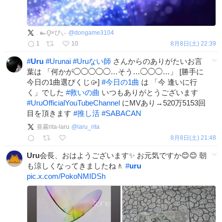
. ๛ʘ̫×ぴぃ
@
dongame3104
1
10
8月8日(土) 22:39
#
Uru
#
Urunai
#
Uruない師
さんからのありがたいお言
葉は 「何かが◯◯◯◯◯…そう…◯◯◯…」 [勝手に
今日の1曲選びくじ🥠]
#
今日の1曲
は 「今 逢いに行
く」でした
#
救いの曲
いつもありがとうございます
#
UruOfficialYouTubeChannel
にMVあり→520万5153回
目を頂きます
#
推し活
#
SABACAN
亜霧rita-laru
@
laru_rita
8月8日(土) 21:48
Uru
会長、おはようございます✨ お元気ですか😊😊 朝
も涼しくなってきましたね🚶
#
uru
pic.x.com/PokoNMIDSh