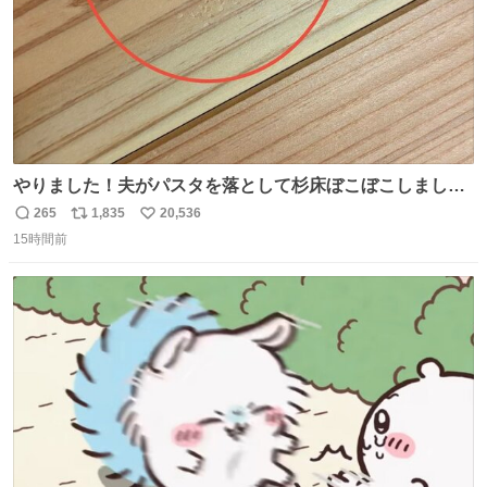
やりました！夫がパスタを落として杉床ぼこぼこしまし
た！よかったーーー！ファーストぼこぼこ自分じゃなく
265
1,835
20,536
返
リ
い
て！これで第二波いつでもいけます！！！✌️いやーほっと
15時間前
信
ポ
い
した！ 杉床を採用しようとしている方々へ忠告です。杉床
数
ス
ね
は乾燥パスタに負けます。豆腐くらいやわやわです。
ト
数
数