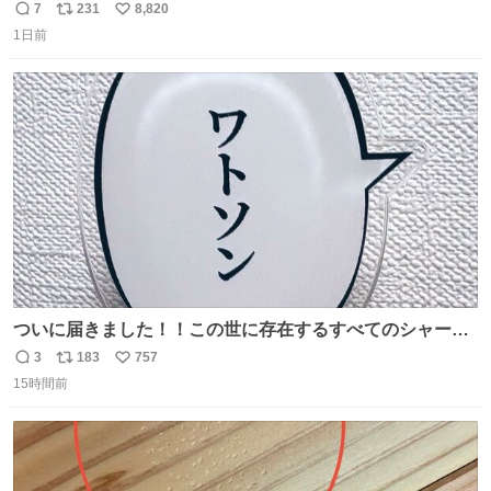
7
231
8,820
返
リ
い
1日前
信
ポ
い
数
ス
ね
ト
数
数
ついに届きました！！この世に存在するすべてのシャーロ
ック・ホームズに「ワトソン」と喋ってもらうためのアク
3
183
757
返
リ
い
スタです！！！
15時間前
信
ポ
い
数
ス
ね
ト
数
数