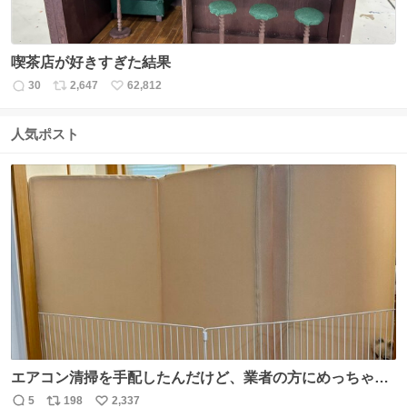
喫茶店が好きすぎた結果
30
2,647
62,812
返
リ
い
信
ポ
い
数
ス
ね
人気ポスト
ト
数
数
エアコン清掃を手配したんだけど、業者の方にめっちゃ吠
えるから隔離した。これでもう安心だ。
5
198
2,337