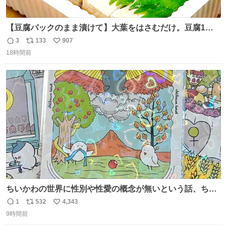
【豆腐パックのまま漬けて】大葉をはさむだけ。豆腐1
丁、秒でなくなる 豆腐に大葉をはさんで、めんつゆに漬け
3
133
907
返
リ
い
るだけ。冷蔵庫で置くだけで味がしみ込み、さっぱりなの
18時間前
信
ポ
い
に満足感のある一品に。火を使わず5分で仕込める、忙し
数
ス
ね
い日にもぴったりの大葉と豆腐の漬けレシピです。 詳しく
ト
数
数
はリプ欄を見てね👇
ちいかわの世界に性別や性愛の概念が無いという話、ちい
かわタロットでも恋人・女帝・女教皇あたりは性別を意識
1
532
4,343
返
リ
い
させないように描かれてるんだよね。かなり徹底している
9時間前
信
ポ
い
印象。