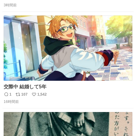
返
リ
い
3時間前
信
ポ
い
数
ス
ね
ト
数
数
交際中 結婚して5年
1
107
1,542
返
リ
い
16時間前
信
ポ
い
数
ス
ね
ト
数
数