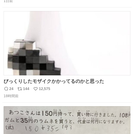
1日前
信
ポ
い
数
ス
ね
ト
数
数
びっくりしたモザイクかかってるのかと思った
24
144
12,575
返
リ
い
18時間前
信
ポ
い
数
ス
ね
ト
数
数