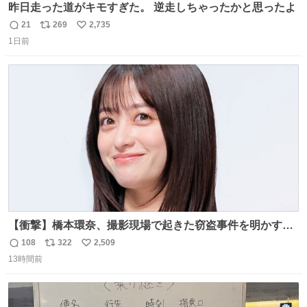
昨日走った道がキモすぎた。 逆走しちゃったかと思ったよ
21
269
2,735
返
リ
い
1日前
信
ポ
い
数
ス
ね
ト
数
数
【衝撃】橋本環奈、撮影現場で起きた窃盗事件を明かす
「警察が来てました」 news.livedoor.com/article/detail…
108
322
2,509
返
リ
い
橋本は「撮影現場で照明さんのケーブルが盗まれて…。廃
13時間前
信
ポ
い
工場とかで撮影してたんですけど。警察が来てました」と
数
ス
ね
述懐。専門家も「銅の価値が上がってるんですよね…」と
ト
数
数