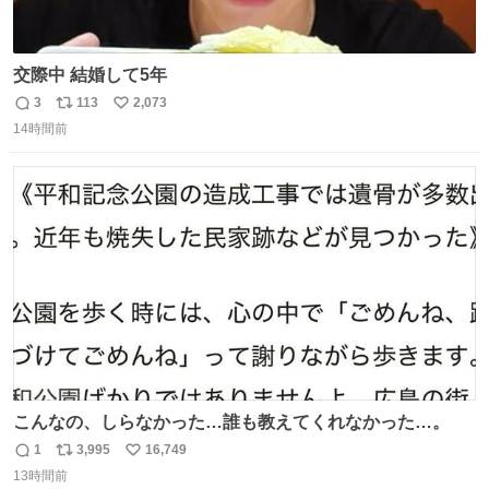
交際中 結婚して5年
3
113
2,073
返
リ
い
14時間前
信
ポ
い
数
ス
ね
ト
数
数
こんなの、しらなかった…誰も教えてくれなかった…。
1
3,995
16,749
返
リ
い
13時間前
信
ポ
い