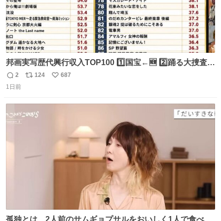
邦画実写歴代興行収入TOP100 1️⃣国宝←🆕 2️⃣踊る大捜査線
THE MOVIE2 3️⃣南極物語 4️⃣踊る大捜査線 THE MOVIE 5️⃣
2
124
687
返
リ
い
子猫物語 6️⃣劇場版コード・ブルー 7️⃣天と地と 8️⃣永遠の0
1日前
信
ポ
い
9️⃣ROOKIES-卒業- 🔟世界の中心で、愛をさけぶ … 44位 ほ
数
ス
ね
どなく、お別れです←🆕 … 60位 キングダム 魂の決戦←🆕
ト
数
数
孤独とは、2人前のサムギョプサルをおいしく1人で食べる