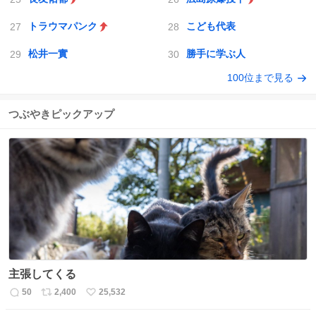
トラウマパンク
こども代表
松井一實
勝手に学ぶ人
100位まで見る
つぶやきピックアップ
主張してくる
50
2,400
25,532
返
リ
い
信
ポ
い