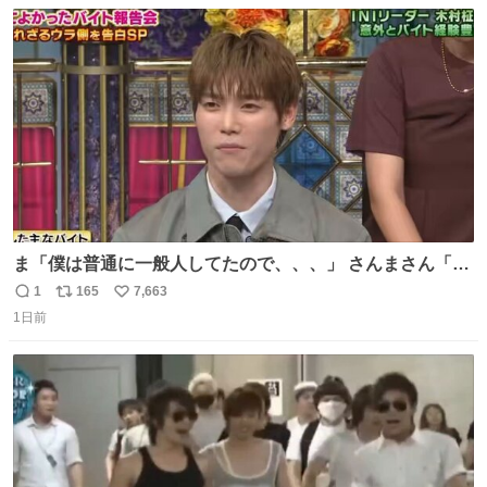
数
ス
ね
ト
数
数
ま「僕は普通に一般人してたので、、、」 さんまさん「チ
ンパンジー⁉️」 しぬwwwwwwwwwwwwwwwwwwwww
1
165
7,663
返
リ
い
1日前
信
ポ
い
数
ス
ね
ト
数
数