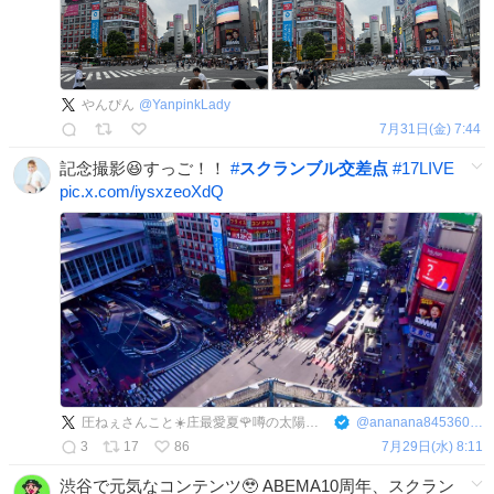
やんぴん
@
YanpinkLady
7月31日(金) 7:44
記念撮影😆すっご！！
#
スクランブル交差点
#
17LIVE
pic.x.com/iysxzeoXdQ
圧ねぇさんこと☀️庄最愛夏🌹噂の太陽娘☀️
@
ananana84536062
3
17
86
7月29日(水) 8:11
渋谷で元気なコンテンツ🥹 ABEMA10周年、スクラン