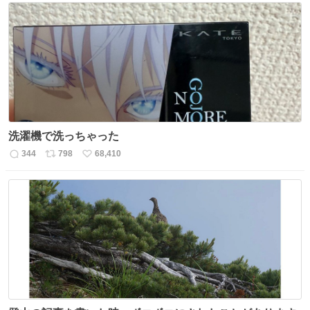
数
ス
ね
ト
数
数
洗濯機で洗っちゃった
344
798
68,410
返
リ
い
信
ポ
い
数
ス
ね
ト
数
数