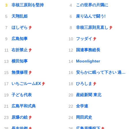
非核三原則を堅持
この世界の片隅に
天翔乱姫
座り込んで闘う!
ほしぞら
非核三原則見直し
広島知事
フッダイ
右折禁止
国連事務総長
横田知事
Moonlighter
無償修理
安らかに眠って下さい 過ちは繰返しませぬから
いちごルームEX
ひろしま
子ども代表
産経新聞 東北
広島平和式典
全学連
原爆の絵
岡田武史
長友佑都
広島原爆投下