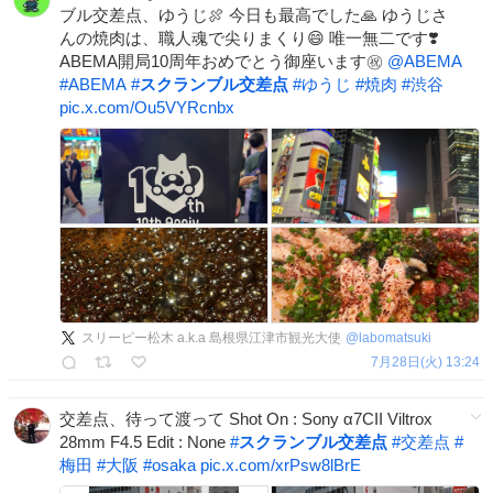
ブル交差点、ゆうじ🍖 今日も最高でした🙏 ゆうじさ
んの焼肉は、職人魂で尖りまくり😄 唯一無二です❣️
ABEMA開局10周年おめでとう御座います㊗️
@ABEMA
#
ABEMA
#
スクランブル交差点
#
ゆうじ
#
焼肉
#
渋谷
pic.x.com/Ou5VYRcnbx
スリーピー松木 a.k.a 島根県江津市観光大使
@
labomatsuki
7月28日(火) 13:24
交差点、待って渡って Shot On : Sony α7CII Viltrox
28mm F4.5 Edit : None
#
スクランブル交差点
#
交差点
#
梅田
#
大阪
#
osaka
pic.x.com/xrPsw8lBrE