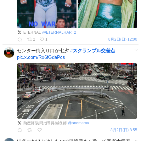
ETERNAL
@
ETERNALHART2
2
1
8月2日(日) 12:00
センター街入り口が七夕
#
スクランブル交差点
pic.x.com/Rx6fGdaPcs
助産師/訪問指導員/鍼灸師
@
onemama
8月2日(日) 8:55