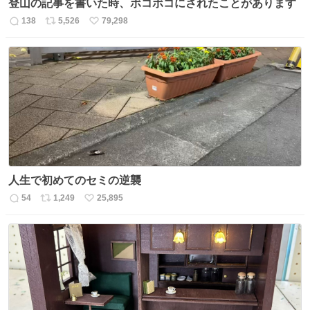
登山の記事を書いた時、ボコボコにされたことがあります
138
5,526
79,298
返
リ
い
信
ポ
い
数
ス
ね
ト
数
数
人生で初めてのセミの逆襲
54
1,249
25,895
返
リ
い
信
ポ
い
数
ス
ね
ト
数
数