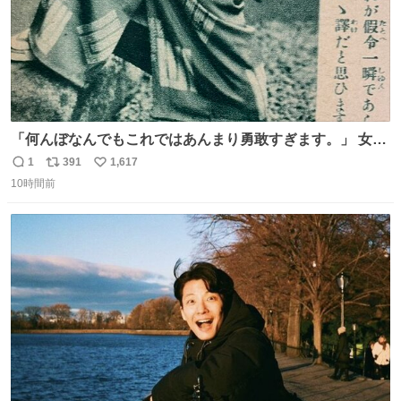
「何んぼなんでもこれではあんまり勇敢すぎます。」 女性
の立ち振る舞い指南コーナーで、大股を「下品」や「はし
1
391
1,617
返
リ
い
たない」という言葉を使わず「勇敢すぎます」と洒落っ気
10時間前
信
ポ
い
たっぷりにたしなめる当時の言葉選びよ 勇敢すぎます、使
数
ス
ね
っていきたい… （昭和4年婦人倶楽部新年号より）
ト
数
数