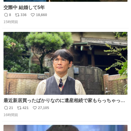
交際中 結婚して5年
8
336
18,660
返
リ
い
15時間前
信
ポ
い
数
ス
ね
ト
数
数
最近新居買ったばかりなのに遺産相続で家もらっちゃった
長男
21
421
27,105
返
リ
い
16時間前
信
ポ
い
数
ス
ね
ト
数