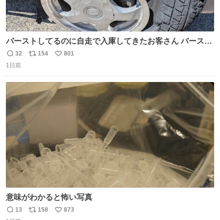
バーストしてるのに自走で入庫してきたお客さん バースト
したならその場で動かないで助け呼んで下さい😰 保険にロ
32
154
801
返
リ
い
ードサービス付いてて金銭負担も無いんですから これで走
1日前
信
ポ
い
ると、壊さなくていい所まで壊しちゃいますから 実際、外
数
ス
ね
装ダメージ、ABSセンサ断線、ブレーキホースも傷入っち
ト
数
数
ゃってます…
意味がわかると怖い写真
13
158
873
返
リ
い