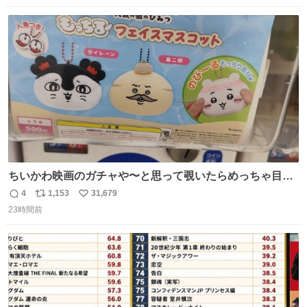
数
ス
ね
ト
数
数
ちいかわ映画のガチャや〜と思って覗いたらめっちゃ目合
って気まずい
4
1,153
31,679
返
リ
い
23時間前
信
ポ
い
数
ス
ね
ト
数
数