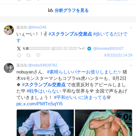
分析グラフを見る
返信先:
@
hirox246
いぇーい！！✌️
#
スクランブル交差点
#
歩いてるだけで
す
🐈‍⬛猫⃟の⃟し⃟っ⃟ぽ⃟ ℚ𝕦𝕖𝕦𝕖 𝕕𝕖 𝕔𝕙𝕒𝕥 🐾🍉
@
tomoka0001027
8月2日(日) 14:29
返信先:
@
nobu54839782
nobuyanさん、
#
素晴らしいバナーお借りしました
✨ 猪
木vsモンスターマンもコブラvs虎ハンターも、8月2日
🍀
#
スクランブル交差点
で改憲反対をアピールしまし
た💚
#
戦争はいらない
平和な世界を🌹 全国で声をあげ
ていきましょう！
#
平和がいいに決まってる
🌸
pic.x.com/PMfTnSqYI5