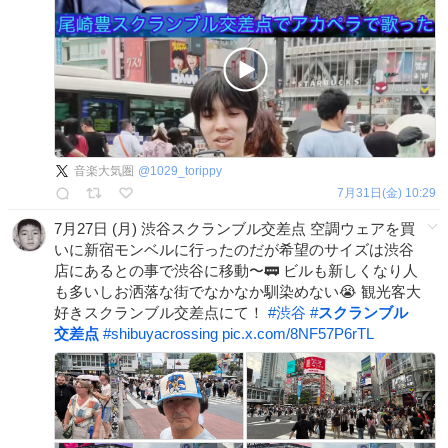
音楽大気圏
@
1029_torippy
7月31日(金) 10:29
7月27日 (月) 渋谷スクランブル交差点 空調ウェアを買
いに新宿モンベルに行ったのだが希望のサイズは渋谷
店にあるとの事で渋谷に移動〜🚃 ビルも新しくなり人
も多いしお洒落な街でなかなか馴染めない😭 観光客大
好きスクランブル交差点にて！
#
渋谷
#
スクランブル
交差点
#
shibuyacrossing
pic.x.com/8NF57P6rTL