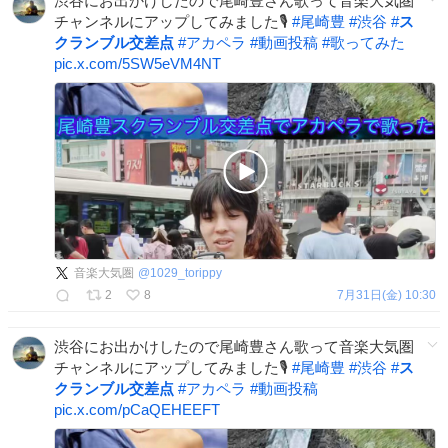
渋谷にお出かけしたので尾崎豊さん歌って音楽大気圏
チャンネルにアップしてみました🎙️
#
尾崎豊
#
渋谷
#
ス
クランブル交差点
#
アカペラ
#
動画投稿
#
歌ってみた
pic.x.com/5SW5eVM4NT
音楽大気圏
@
1029_torippy
2
8
7月31日(金) 10:30
渋谷にお出かけしたので尾崎豊さん歌って音楽大気圏
チャンネルにアップしてみました🎙️
#
尾崎豊
#
渋谷
#
ス
クランブル交差点
#
アカペラ
#
動画投稿
pic.x.com/pCaQEHEEFT