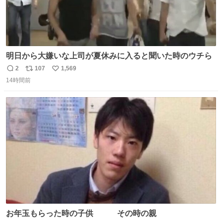
明日から大嫌いな上司が夏休みに入ると聞いた時のウチら
2
107
1,569
返
リ
い
14時間前
信
ポ
い
数
ス
ね
ト
数
数
お年玉もらった時の子供 その時の親