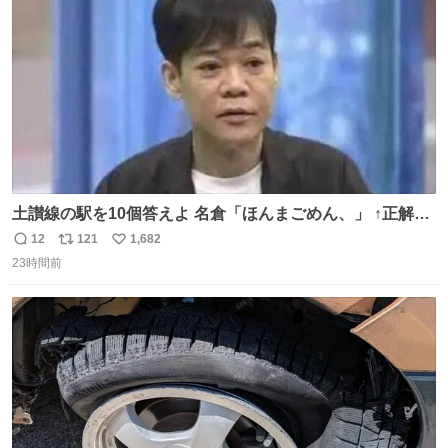
数
土讃線の駅を10個答えよ 名倉「ほんまごめん、」 ↑正解
（御免駅）
12
121
1,682
返
リ
い
23時間前
信
ポ
い
数
ス
ね
ト
数
数