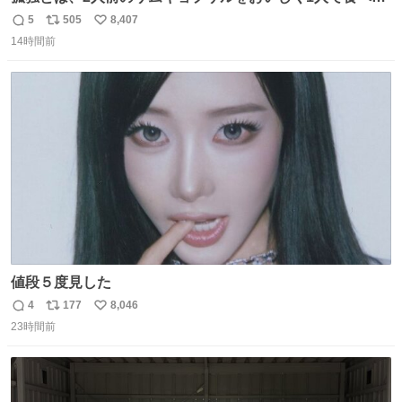
ことである←好きすぎる
5
505
8,407
返
リ
い
14時間前
信
ポ
い
数
ス
ね
ト
数
数
値段５度見した
4
177
8,046
返
リ
い
23時間前
信
ポ
い
数
ス
ね
ト
数
数