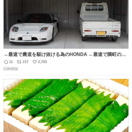
→最速で農道を駆け抜ける為のHONDA ←最速で隣町の集
会所に行く為のHONDA
11
157
2,785
返
リ
い
23時間前
信
ポ
い
数
ス
ね
ト
数
数