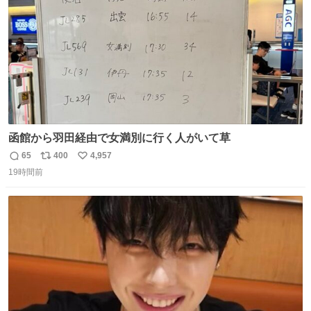
反応した。
函館から羽田経由で女満別に行く人がいて草
65
400
4,957
返
リ
い
19時間前
信
ポ
い
数
ス
ね
ト
数
数