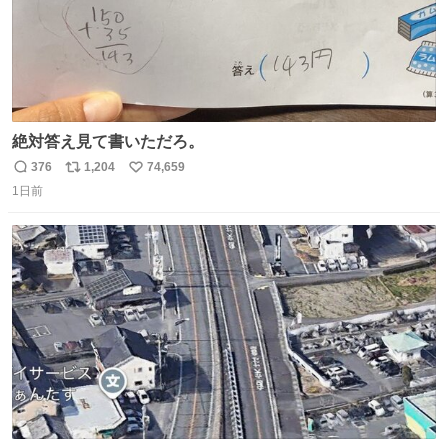
絶対答え見て書いただろ。
376
1,204
74,659
返
リ
い
1日前
信
ポ
い
数
ス
ね
ト
数
数