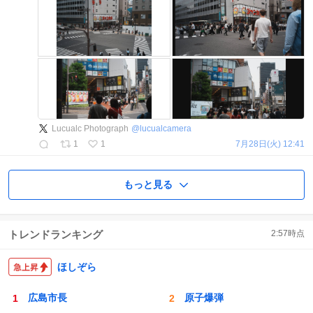
Lucualc Photograph
@
lucualcamera
1
1
7月28日(火) 12:41
もっと見る
トレンドランキング
2:57
時点
ほしぞら
広島市長
原子爆弾