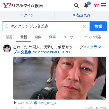
i
ログイン
ID新規取得
検索
キ
ー
話題
最新
画像
動画
ユーザー
ウェブ検索
ワ
忘れてた 外国人に便乗して仮想セットログ
#
スクラン
ー
ブル交差点
pic.x.com/0dKfQ1T07H
ド
を
消
す
あお山公式
@
Ao_bmt_O
8月3日(月) 2:44