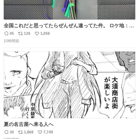
全国これだと思ってたらぜんぜん違ってた件。 ロケ地：広
島
45
126
1,056
返
リ
い
10時間前
信
ポ
い
数
ス
ね
ト
数
数
夏の名古屋へ来る人へ
30
1,868
7,749
返
リ
い