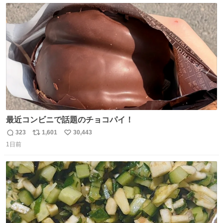
ト
数
数
最近コンビニで話題のチョコパイ！
323
1,601
30,443
返
リ
い
1日前
信
ポ
い
数
ス
ね
ト
数
数