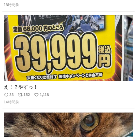
返
リ
い
18時間前
信
ポ
い
数
ス
ね
ト
数
数
え！？やすっ！
33
152
1,118
返
リ
い
14時間前
信
ポ
い
数
ス
ね
ト
数
数