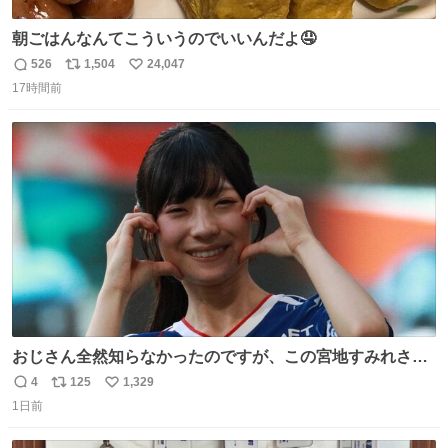
朝ごはんなんてこういうのでいいんだよ🤤
526
1,504
24,047
返
リ
い
17時間前
信
ポ
い
数
ス
ね
ト
数
数
おじさん全然知らなかったのですが、この宮地すみれさん
（日向坂46）はマリサポだったのですね。 カメラ目線でに
4
125
1,329
返
リ
い
っこりしていただいたので撮影したものの、全然誰だか知
1日前
信
ポ
い
りませんでした。 マリサポらしいのでこれからは名前覚え
数
ス
ね