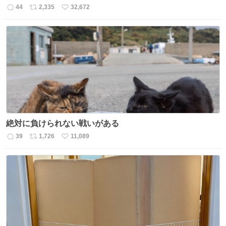
44
2,335
32,672
返
リ
い
信
ポ
い
数
ス
ね
ト
数
数
絶対に負けられない戦いがある
39
1,726
11,089
返
リ
い
信
ポ
い
数
ス
ね
ト
数
数