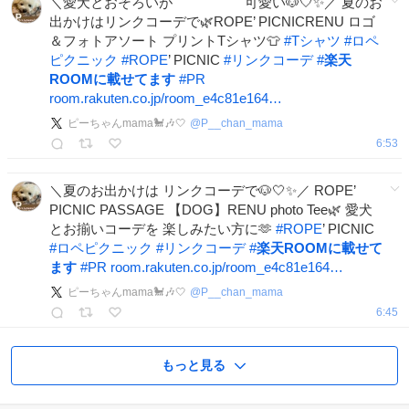
＼愛犬とおそろいが 可愛い🐶🤍✨／ 夏のお
出かけはリンクコーデで🌿ROPE’ PICNICRENU ロゴ
＆フォトアソート プリントTシャツ👕
#
Tシャツ
#
ロペ
ピクニック
#
ROPE
’ PICNIC
#
リンクコーデ
#
楽天
ROOMに載せてます
#
PR
room.rakuten.co.jp/room_e4c81e164…
ピーちゃんmama🐩🎶🤍
@
P__chan_mama
6:53
＼夏のお出かけは リンクコーデで🐶🤍✨／ ROPE’
PICNIC PASSAGE 【DOG】RENU photo Tee🌿 愛犬
とお揃いコーデを 楽しみたい方に🫶
#
ROPE
’ PICNIC
#
ロペピクニック
#
リンクコーデ
#
楽天ROOMに載せて
ます
#
PR
room.rakuten.co.jp/room_e4c81e164…
ピーちゃんmama🐩🎶🤍
@
P__chan_mama
6:45
もっと見る