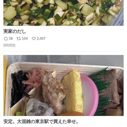
実家のだし
38
104
2,407
返
リ
い
6時間前
信
ポ
い
数
ス
ね
ト
数
数
安定。大混雑の東京駅で買えた幸せ。