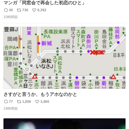
マンガ「同窓会で再会した初恋のひと」
40
736
6,392
返
リ
い
10時間前
信
ポ
い
数
ス
ね
ト
数
数
さすがと言うか、もうアホなのかと
77
1,006
3,460
返
リ
い
19時間前
信
ポ
い
数
ス
ね
ト
数
数