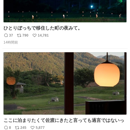
ひとりぼっちで移住した町の夜みて。
37
790
14,781
返
リ
い
14時間前
信
ポ
い
数
ス
ね
ト
数
数
ここに泊まりたくて佐渡にきたと言っても過言ではないっ
8
245
5,877