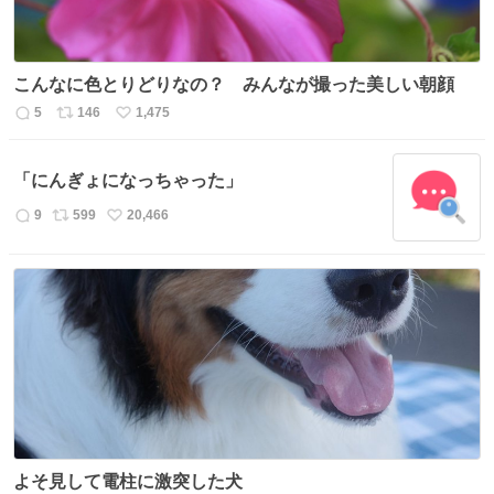
こんなに色とりどりなの？ みんなが撮った美しい朝顔
5
146
1,475
返
リ
い
信
ポ
い
数
ス
ね
「にんぎょになっちゃった」
ト
数
数
9
599
20,466
返
リ
い
信
ポ
い
数
ス
ね
ト
数
数
よそ見して電柱に激突した犬