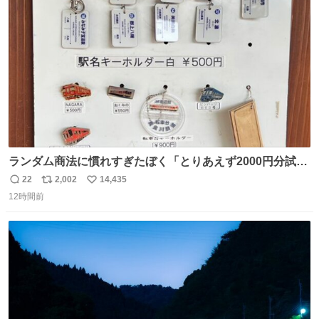
ます！！
ト
数
数
ランダム商法に慣れすぎたぼく「とりあえず2000円分試し
てみるか…」 駅員さん「どれが欲しいの？」 ぼく「えっ
22
2,002
14,435
返
リ
い
良いんですか？」 駅員さん「何が…？？」 やっぱランダム
12時間前
信
ポ
い
って悪い文化だ
数
ス
ね
わ！！！！！！！！！！！！！！！！！！！！
ト
数
数