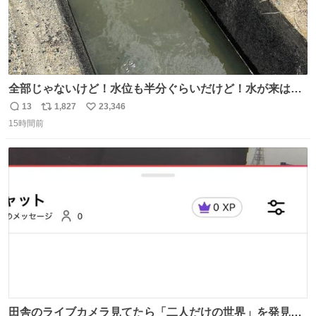
全部じゃないけど！水位も半分ぐらいだけど！水が来はじ
めたよ！！！ 作業してくれた方々ありがとーーー
13
1,827
23,346
返
リ
い
ー！！！！！！！！！！！！！！！！！！！！！！！！！
15時間前
信
ポ
い
！
数
ス
ね
ト
数
数
田舎のライブカメラ見てたら「二人だけの世界」を発見し