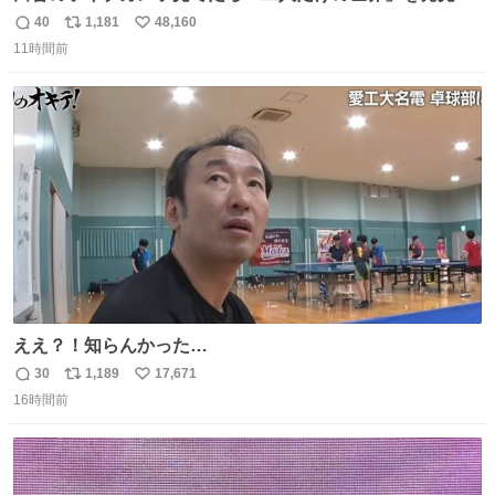
た
40
1,181
48,160
返
リ
い
11時間前
信
ポ
い
数
ス
ね
ト
数
数
ええ？！知らんかった…
30
1,189
17,671
返
リ
い
16時間前
信
ポ
い
数
ス
ね
ト
数
数