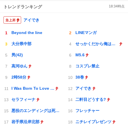
トレンドランキング
18:34
時点
アイでき
Beyond the line
LINEマンガ
大分県中部
せっかくだから俺はこの
男(42)
M5.6
高河ゆん
コスプレ禁止
2時58分
38巻
I Was Born To Love You
アイでき
セラフィーナ
二軒目どうする?
悪役のエンディングは死のみ
フレッチャー
岩手県沿岸北部
ニチレイプレゼンツ