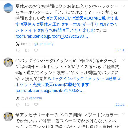
夏休みのおうち時間に🌻✨ お気に入りのキャラクター
をキーホルダーに♪ 「どこにつけよう？」って考える
時間も楽しい😊
#
楽天ROOM
#
楽天ROOMに載せてま
す
#
夏休み
#
夏休み工作
#
キーホルダー作り
#
DIY
#
ハ
ンドメイド
#
おうち時間
#
子どもと楽しむ
#デコ
room.rakuten.co.jp/room_0233cd280…
ha＊na
@
Hana0u0y
12:51
👜バッグインバッグ(メッシュ)👜 9日10時迄★クーポ
ン1,260円〜 ✓5ポケット・S/Mサイズ選べる ✓軽量約
60g・通気性メッシュ素材 ✓吊り下げ/薄型でバッグに
◎ ✓洗えて清潔
#
バッグインバッグ
#
メッシュ
#
軽量
#
ポケット充実
#
楽天roomに載せてます
room.rakuten.co.jp/miulike/170038…
美羽
@
itomiu
12:02
💎アクセサリーポーチ(ベロア調)💎 ✓ツートンカラー
でかわいい ✓薄型・省スペースでかさばらない ✓ネ
ックレスフック付きで絡まない ✓持ち運び・旅行に便