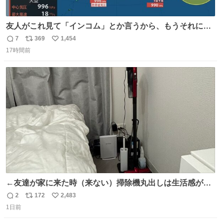
友人がこれ見て「インコム」とか言うから、もうそれにし
か見えなくなっちゃった。
7
369
1,454
返
リ
い
17時間前
信
ポ
い
数
ス
ね
ト
数
数
←友達が家に来た時（来ない）掃除機丸出しは生活感が出
てかっこ悪いなぁ →せや
2
172
2,483
返
リ
い
1日前
信
ポ
い
数
ス
ね