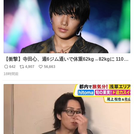
【衝撃】寺田心、週6ジム通いで体重62kg→82kgに 110kg
のベンチプレス持ち上げる姿披露
642
4,907
56,663
返
リ
い
news.livedoor.com/article/detail… 元々自重のみだった
18時間前
信
ポ
い
が、更に筋肉を大きくするためジム通いを開始。筋肉増量
数
ス
ね
のためおにぎり10個、ゼリー飲料3～4本、パスタと毎日4
ト
数
数
千kcalオーバーの食事を摂取し、増量したという。