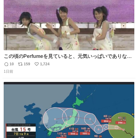
この頃のPerfumeを見ていると、元気いっぱいでありなが
ら決して感情に任せすぎることなく、しっかりと制御され
10
159
1,724
返
リ
い
たダンスであることに新鮮に驚く。3人のあげた足の向き
1日前
信
ポ
い
や角度とか本当に細かな部分まできっちりと揃っていてそ
数
ス
ね
こから積み重ねてきた努力や練習量が見て取れる…
ト
数
数