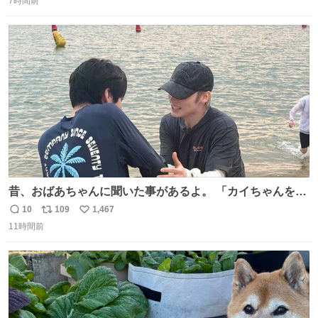
7時間前
信
ポ
い
数
ス
ね
ト
数
数
昔、おばあちゃんに聞いた事があるよ。 「カイちゃんをい
じめると、アイツが海から上がって来るぞ。」って。
10
109
1,467
返
リ
い
11時間前
信
ポ
い
数
ス
ね
ト
数
数