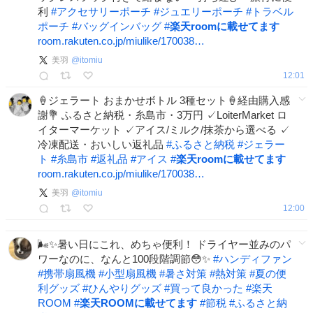
利
#
アクセサリーポーチ
#
ジュエリーポーチ
#
トラベル
ポーチ
#
バッグインバッグ
#
楽天roomに載せてます
room.rakuten.co.jp/miulike/170038…
美羽
@
itomiu
12:01
🍦ジェラート おまかせボトル 3種セット🍦経由購入感
謝💐 ふるさと納税・糸島市・3万円 ✓LoiterMarket ロ
イターマーケット ✓アイス/ミルク/抹茶から選べる ✓
冷凍配送・おいしい返礼品
#
ふるさと納税
#
ジェラー
ト
#
糸島市
#
返礼品
#
アイス
#
楽天roomに載せてます
room.rakuten.co.jp/miulike/170038…
美羽
@
itomiu
12:00
🌬️✨暑い日にこれ、めちゃ便利！ ドライヤー並みのパ
ワーなのに、なんと100段階調節😳✨
#
ハンディファン
#
携帯扇風機
#
小型扇風機
#
暑さ対策
#
熱対策
#
夏の便
利グッズ
#
ひんやりグッズ
#
買って良かった
#
楽天
ROOM
#
楽天ROOMに載せてます
#
節税
#
ふるさと納