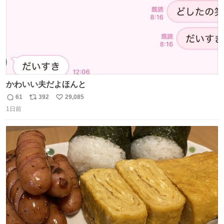
かわいい夫だよほんと
61
392
29,085
返
リ
い
1日前
信
ポ
い
数
ス
ね
ト
数
数