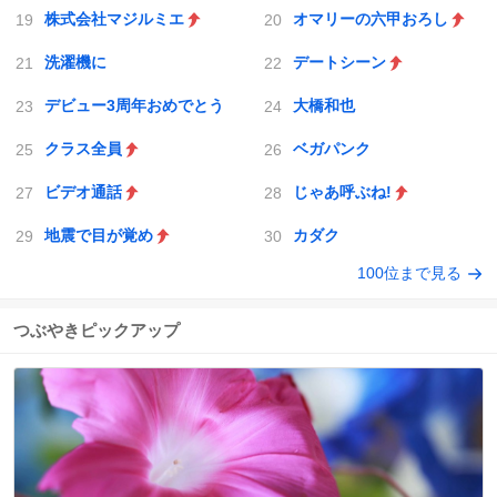
株式会社マジルミエ
オマリーの六甲おろし
洗濯機に
デートシーン
デビュー3周年おめでとう
大橋和也
クラス全員
ベガパンク
ビデオ通話
じゃあ呼ぶね!
地震で目が覚め
カダク
100位まで見る
つぶやきピックアップ