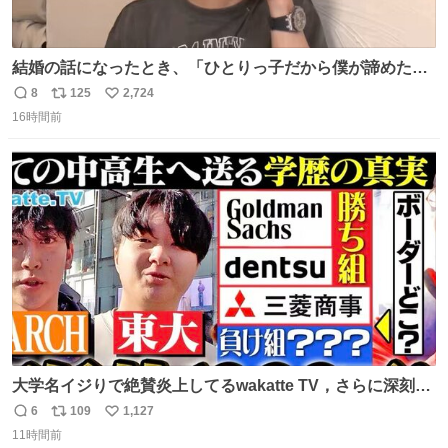
結婚の話になったとき、「ひとりっ子だから僕が諦めた瞬
間に一族が潰える」「死ぬとき1人とか嫌」だから結婚願
8
125
2,724
返
リ
い
望は"ある"って答えたものの、結局「（結婚は）向いてね
16時間前
信
ポ
い
ぇのかもしれない」で締める北山くん、きっといろいろ考
数
ス
ね
えて言葉を選んで、まるく収めてくれたんだなと思った
ト
数
数
大学名イジりで絶賛炎上してるwakatte TV，さらに深刻な
問題はこっちでは？ ・都内の特定企業に入るのを極度に推
6
109
1,127
返
リ
い
奨し，それ以外の地域で堅実に生きるのを周縁化する ・恋
11時間前
信
ポ
い