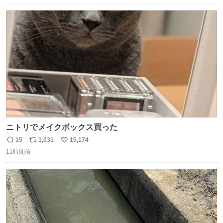
愛にかまけ，「陽キャラ」として振る舞うのを極端に中心
数
ス
ね
化する ・院生が研究環境を求め他大学に移るのを批判する
ト
数
数
過去例↓
ニトリでメイクボックス買った
15
1,031
15,174
返
リ
い
11時間前
信
ポ
い
数
ス
ね
ト
数
数