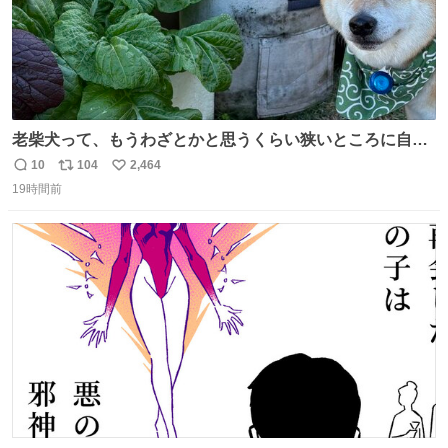
老柴犬って、もうわざとかと思うくらい狭いところに自ら
はまりにいくじゃないですか？ 今朝ガーデニングしてる飼
10
104
2,464
返
リ
い
い主の間にはまってきて、最高に可愛かった♥️
19時間前
信
ポ
い
数
ス
ね
ト
数
数