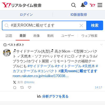
i
ログイン
ID新規取得
検索
キ
ー
話題
最新
画像
動画
ユーザー
ウェブ検索
ワ
ベストポスト
ー
ド
🪑サイドテーブル(丸型)🪑 高さ56cm・C型脚コンパク
を
ト ✓天然木・ソファ/ベッドサイドに◎ ✓ナチュラル/
消
ブラウン/ホワイト展開 ✓リモートワークの補助テー
す
ブルにも
#
サイドテーブル
#
ナイトテーブル
#
天然木
#
カフェテーブル
#
コンパクト
#
楽天roomに載せてます
room.rakuten.co.jp/miulike/170038…
美羽
@
itomiu
14:17
分析グラフを見る