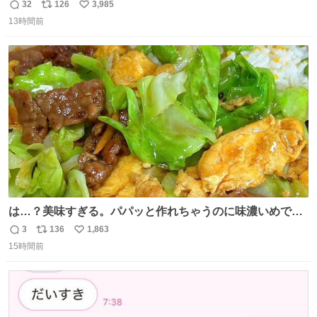
32
126
3,985
返
リ
い
13時間前
信
ポ
い
数
ス
ね
ト
数
数
は…？美味すぎる。パパッと作れちゃうのに味濃いめで満
足感エグいの天才だろ🥹
3
136
1,863
返
リ
い
15時間前
信
ポ
い
数
ス
ね
ト
数
数