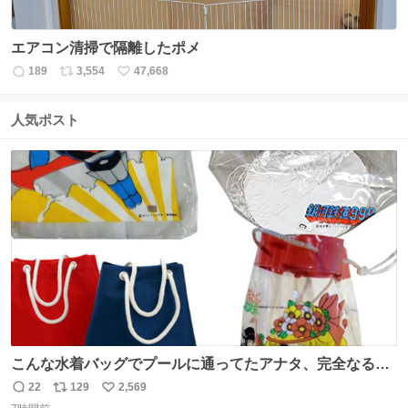
エアコン清掃で隔離したポメ
189
3,554
47,668
返
リ
い
信
ポ
い
数
ス
ね
人気ポスト
ト
数
数
こんな水着バッグでプールに通ってたアナタ、完全なる同
世代（笑） #70年代 #80年代 #昭和レトロ
22
129
2,569
返
リ
い