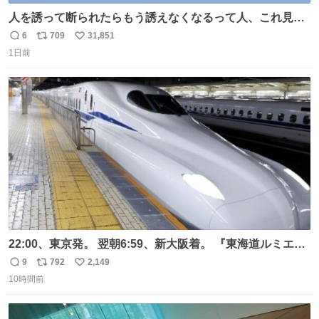
人を誘って断られたらもう誘えなくなるって人、これ見て
元気出してほしい
6
709
31,851
返
リ
い
1日前
信
ポ
い
数
ス
ね
ト
数
数
22:00、東京発。 翌朝6:59、新大阪着。 『東海道ルミエー
ルエクスプレス』が今夜、初運行！ 岐阜羽島駅で夜を越す
9
792
2,149
返
リ
い
東海道新幹線。寝台列車じゃないのに、朝まで新幹線とい
10時間前
信
ポ
い
う、なんだか特別体験😉 #TRAINTRIP #東海道ルミエール
数
ス
ね
エクスプレス
ト
数