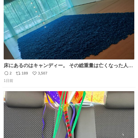
数
床にあるのはキャンディー。 その総重量は亡くなった人と
同等の重さだそうです。 鑑賞者は一つ持ち帰れますが、亡
2
189
3,507
返
リ
い
くなった人の一部を持ち帰っているような感覚になりまし
1日前
信
ポ
い
た。 勇気を出して口に入れたら、ハッカ味😳✨ #ポーラ美
数
ス
ね
術館
ト
数
数