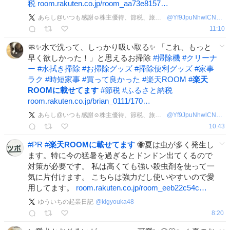
税
room.rakuten.co.jp/room_aa73e8157…
あらし@いつも感謝☺️株主優待、節税、旅好き
@
Yf9JpuNhwlCNkcE
11:10
🧼✨水で洗って、しっかり吸い取る✨ 「これ、もっと
早く欲しかった！」と思えるお掃除
#
掃除機
#
クリーナ
ー
#
水拭き掃除
#
お掃除グッズ
#
掃除便利グッズ
#
家事
ラク
#
時短家事
#
買って良かった
#
楽天ROOM
#
楽天
ROOMに載せてます
#
節税
#
ふるさと納税
room.rakuten.co.jp/brian_0111/170…
あらし@いつも感謝☺️株主優待、節税、旅好き
@
Yf9JpuNhwlCNkcE
10:43
#
PR
#
楽天ROOMに載せてます
🐝夏は虫が多く発生し
ます。特に今の猛暑を過ぎるとドンドン出てくるので
対策が必要です。 私は高くても強い殺虫剤を使って一
気に片付けます。 こちらは強力だし使いやすいので愛
用してます。
room.rakuten.co.jp/room_eeb22c54c…
ゆういちの起業日記
@
kigyouka48
8:20