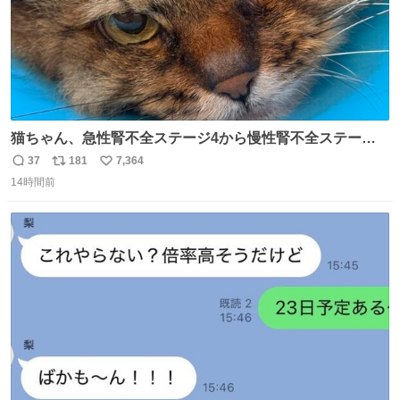
猫ちゃん、急性腎不全ステージ4から慢性腎不全ステージ2
になりました😭点滴も週一で大丈夫になった… このままだ
37
181
7,364
返
リ
い
と2、3日持たないって言われたのが嘘みたい…本当に嬉し
14時間前
信
ポ
い
い😭😭😭頑張ってくれてありがとう😭😭😭 嬉しくて帰り
数
ス
ね
道泣きながら歩いてたら向こうから来た人にすごい顔され
ト
数
数
た🫠