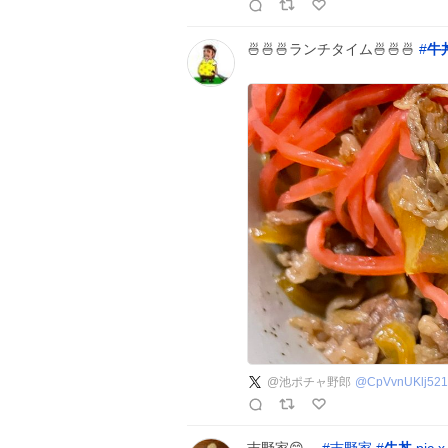
🍜🍜🍜ランチタイム🍜🍜🍜
#
牛
@池ポチャ野郎
@
CpVvnUKlj52