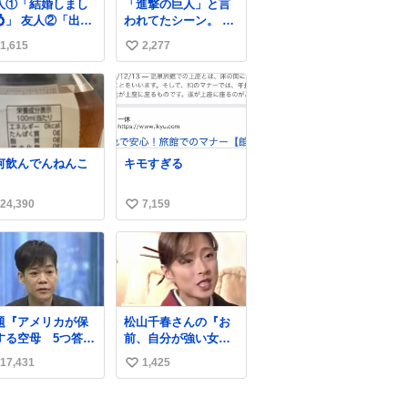
人①「結婚しまし
「進撃の巨人」と言
💍」 友人②「出産
われてたシーン。 当
ました👼🏻」 友人
時僕は知らなかった
1,615
2,277
い
「マイホーム建て
のですが、今見ると
した🏡」 私「どハ
すごく「進撃の巨
い
りしたヴィズラ家
人」ですね。。
ね
末裔に心狂わされ
数
した」
何飲んでんねんこ
キモすぎる
24,390
7,159
い
い
ね
数
題『アメリカが保
松山千春さんの『お
する空母 5つ答え
前、自分が強い女だ
ホンマご
と思うか？』の一言
17,431
1,425
い
ん、日本」
で… 中森明菜さんが
思わず本音をこぼす
い
瞬間😭