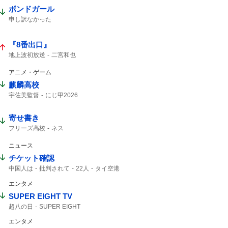
ボンドガール
申し訳なかった
『8番出口』
地上波初放送
二宮和也
アニメ・ゲーム
麒麟高校
宇佐美監督
にじ甲2026
寄せ書き
フリーズ高校
ネス
ニュース
チケット確認
中国人は
批判されて
22人
タイ空港
チケット
エンタメ
SUPER EIGHT TV
超八の日
SUPER EIGHT
エンタメ