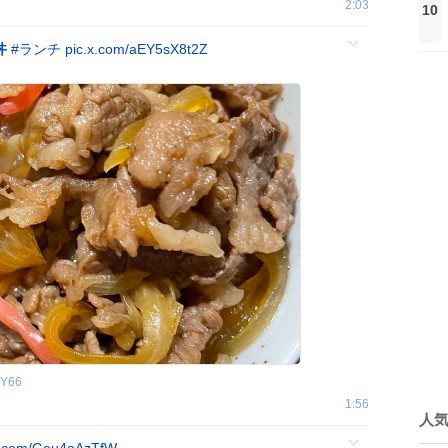
2:03
10
丼
#
ランチ
pic.x.com/aEY5sX8t2Z
1Y66
1:56
人