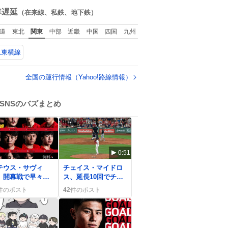
ね
数
車遅延
（在来線、私鉄、地下鉄）
道
東北
関東
中部
近畿
中国
四国
九州
急東横線
全国の運行情報（Yahoo!路線情報）
SNSのバズまとめ
0:51
テウス・サヴィ
チェイス・マイドロ
、開幕戦で早々イ
ス、延長10回でチャ
ローカード 一部
ップマンから2ラン
件のポスト
42
件のポスト
ァンからは「いら
HR！白ソックス勝利
い」声も
に貢献、ファン歓喜
の声