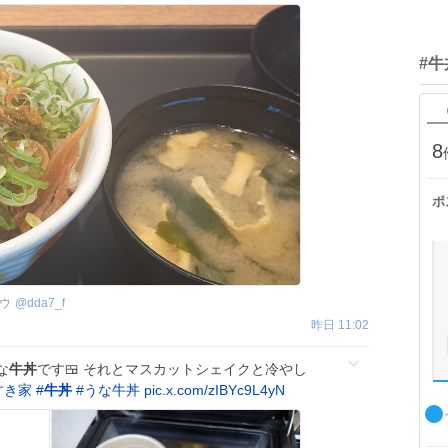
#牛
8
ポ
ロウ
@
dda7_f
昨日 11:02
な
牛丼
です🍱 それとマスカットシェイクと冷やし
すき家
#
牛丼
#
うな牛丼
pic.x.com/zIBYc9L4yN