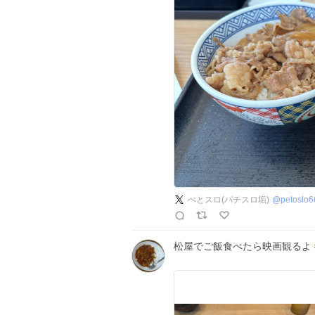
ぺとスロ(パチスロ垢)
@
petoslo6
松屋でご飯食べたら映画観るよ