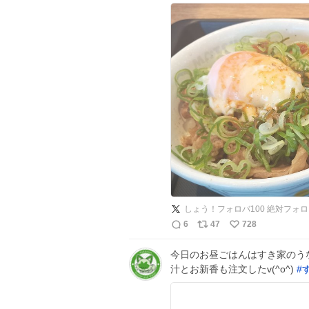
しょう！フォロバ100 絶対フォ
6
47
728
今日のお昼ごはんはすき家のう
汁とお新香も注文したv(^o^)
#