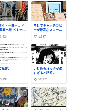
間イトーヨーカド
そしてキャッチコピ
 警察出動 ベトナム
ーが最高なスコーン
の身分証チェック
屋さんを見つけてし
3,424
1,187
い
開店前に実施、店
まったので思わず買
まで見張りにきて
い込んでしまった。
い
す。不法滞在者は
スコーンなんてパッ
ね
悟してお越しくだ
サパサなほどええで
数
い。
すからね。
ご報告】
いじめられっ子が強
すぎると話題に
5,393
52,371
い
い
ね
数