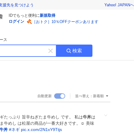
Yahoo! JAPAN
ヘ
支援先を見つけよう
IDでもっと便利に
新規取得
ログイン
［おトク］10％OFFクーポンあります
ース
検索
キ
ー
ワ
ー
ド
を
消
自動更新
並べ替え：
新着順
す
ギたっぷり 旨辛ねぎたま牛めし です。 私は
牛丼
は
ま牛めし は松屋の商品が一番大好きです。☺️ 美味
牛丼
#
ネギ
pic.x.com/2N1xY9Ttjs