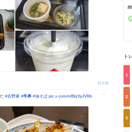
感
ト
1
51分前
んだ
#
吉野家
#
牛丼
#
油そば
pic.x.com/mfBqYpJVRb
2
3