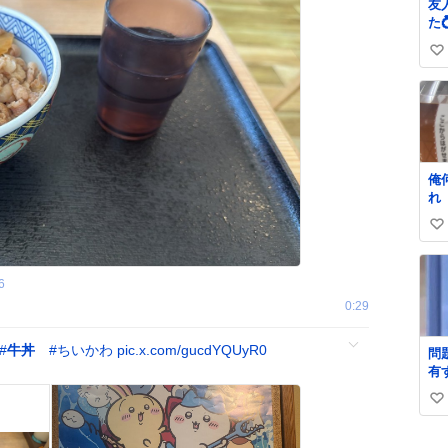
友
た
し
い
③
ま
い
マ
ね
の
数
ま
俺
れ
い
い
ね
6
数
0:29
#
牛丼
#
ちいかわ
pic.x.com/gucdYQUyR0
問
有
よ』 名倉「
い
め
い