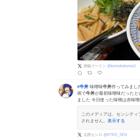
肩幅ゴードン
@
keisukekuma3
#
牛丼
味噌味
牛丼
作ってみました
画で
牛丼
が最初味噌味だったと
ました 今日使った味噌は赤味
このメディアは、センシティ
されません。
表示する
北西センロ
@
KTNS_SEN