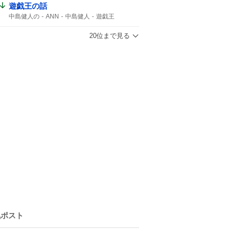
遊戯王の話
中島健人の
ANN
中島健人
遊戯王
20位まで見る
気ポスト