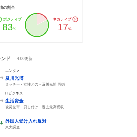
情の割合
ポジティブ
ネガティブ
83
17
%
%
レンド
4:00
更新
エンタメ
及川光博
ミッチー
女性との
及川光博 再婚
一般女性
精進して参ります
俳優として
ITビジネス
57歳
56歳
生活資金
被災世帯
貸し付け
過去最高税収
夏のボーナス
ATM
外国人受け入れ反対
東大調査