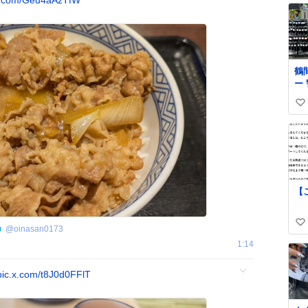
x.com/Geu4aAzTfW
鶴
ー
人
い
を
内
い
ま
ね
覚
数
さ
【
い
@
oinasan0173
い
1:14
ね
数
pic.x.com/t8J0d0FFlT