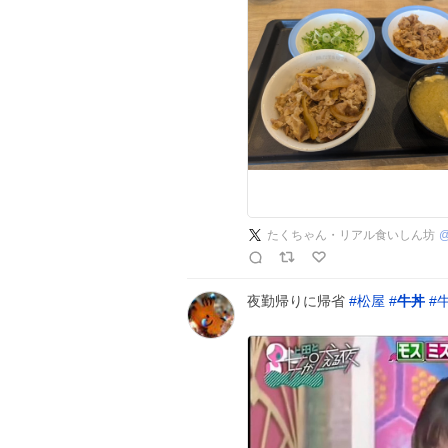
たくちゃん・リアル食いしん坊
夜勤帰りに帰省
#
松屋
#
牛丼
#