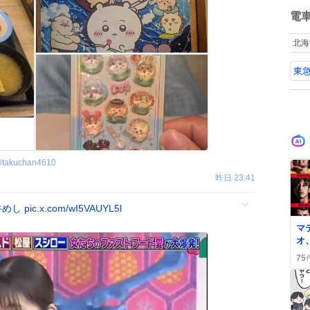
ね
数
電
北海
東
@
takuchan4610
昨日 23:41
牛めし
pic.x.com/wI5VAUYL5l
0
マ
オ
エ
75
フ
な