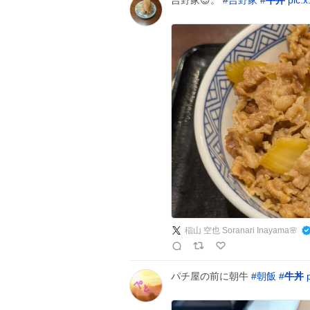
吉野家😊。
#
吉野家
#
牛丼
pic.
稲山 空也 Soranari Inayama🌸
パチ屋の前に朝牛
#
朝飯
#
牛丼