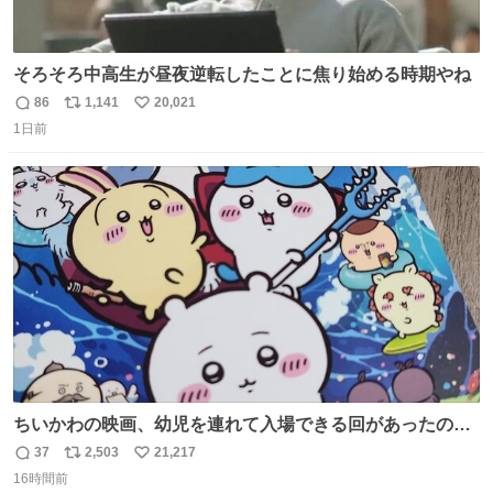
そろそろ中高生が昼夜逆転したことに焦り始める時期やね
86
1,141
20,021
返
リ
い
1日前
信
ポ
い
数
ス
ね
ト
数
数
ちいかわの映画、幼児を連れて入場できる回があったので
子どもを連れて観てきたんですけど、セイレーンの登場シ
37
2,503
21,217
返
リ
い
ーンで場内のベビーが一斉に泣き出してたのがとてもよい
16時間前
信
ポ
い