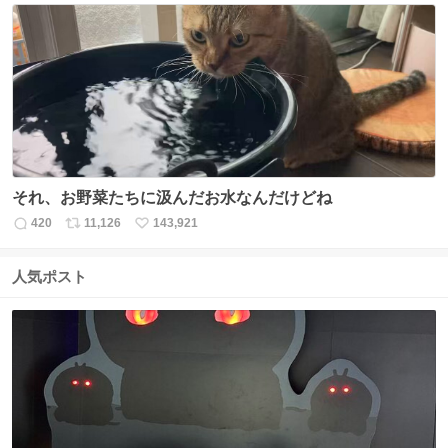
数
ス
ね
ト
数
数
それ、お野菜たちに汲んだお水なんだけどね
420
11,126
143,921
返
リ
い
信
ポ
い
数
ス
ね
人気ポスト
ト
数
数