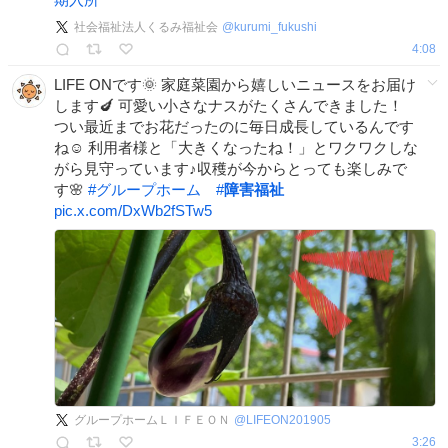
社会福祉法人くるみ福祉会
@
kurumi_fukushi
4:08
LIFE ONです🌞 家庭菜園から嬉しいニュースをお届け
します🍆 可愛い小さなナスがたくさんできました！
つい最近までお花だったのに毎日成長しているんです
ね☺ 利用者様と「大きくなったね！」とワクワクしな
がら見守っています♪収穫が今からとっても楽しみで
す🌸
#
グループホーム
#
障害福祉
pic.x.com/DxWb2fSTw5
グループホームＬＩＦＥＯＮ
@
LIFEON201905
3:26