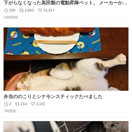
下がらなくなった高田製の電動昇降ベット。 メーカーから
は、完全に見放されたんですが、 見事に85歳の父が治しま
229
2,963
31,317
返
リ
い
した。 うちの父は、トヨタカローラのボディをオート生産
19時間前
信
ポ
い
する、工業ロボットの製作者なんですが、 父が電動ベット
数
ス
ね
の配線をハンダで修理している横で、
ト
数
数
弁当ののこりとシナモンスティックたべました
2
214
3,115
返
リ
い
7時間前
信
ポ
い
数
ス
ね
ト
数
数