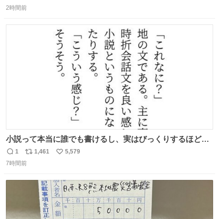
返
リ
い
2時間前
信
ポ
い
数
ス
ね
ト
数
数
小説って本当に誰でも書けるし、実はびっくりするほど自
由だし、みんなもっと好きに文字で遊べばいいんじゃない
1
1,461
5,579
返
リ
い
かなって思うよ〜
7時間前
信
ポ
い
数
ス
ね
ト
数
数