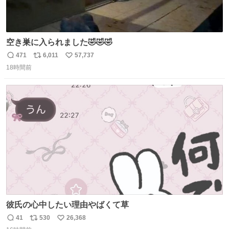
空き巣に入られました🤣🤣🤣
471
6,011
57,737
返
リ
い
18時間前
信
ポ
い
数
ス
ね
ト
数
数
彼氏の心中したい理由やばくて草
41
530
26,368
返
リ
い