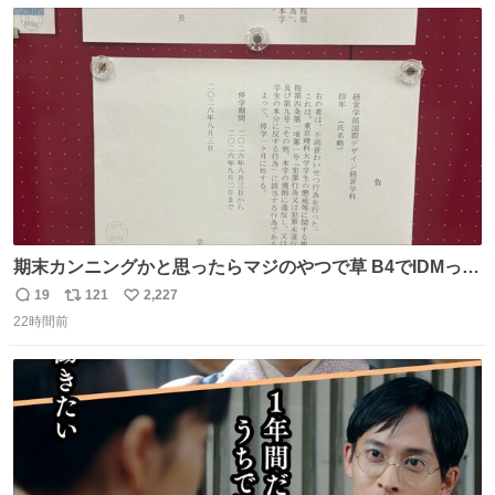
数
ス
ね
ト
数
数
期末カンニングかと思ったらマジのやつで草 B4でIDMって
ことはおそらく就職だし、内定取り消し？ それと夏休み期
19
121
2,227
返
リ
い
間の停学って無意味じゃね？
22時間前
信
ポ
い
数
ス
ね
ト
数
数