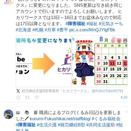
クス』に変更になりました。 SNS更新は引き続き同じ
アカウントで行いますのでよろしくお願いします。 ヒ
カリワークスでは13日～16日までお盆休みなので対応
は17日以降となります。
#
障害福祉
#
福祉
#
元気さーち
#
北海道
#
札幌
#
月寒
#
豊平
pic.x.com/MnQJYlgFBk
就労継続支援B型事業所『ヒカリワークス』
@
ActionTobe40791
4:20
📖 📚 📘 職員によるブログ(くるみ日記)を更新しま
した🖊
kurumi-Fukushikai.net/staffblog/
#
くるみ福祉会
#
障害福祉
#
生活介護
#
就労継続B型
#
共同生活援助
#
短
期入所