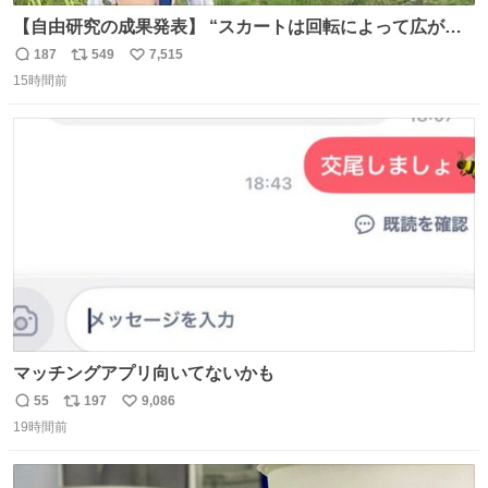
【自由研究の成果発表】 “スカートは回転によって広がる
が、岡澤恋によって270°までなら広がらずに回転が可能な
187
549
7,515
返
リ
い
ことが証明された！”
15時間前
信
ポ
い
数
ス
ね
ト
数
数
マッチングアプリ向いてないかも
55
197
9,086
返
リ
い
19時間前
信
ポ
い
数
ス
ね
ト
数