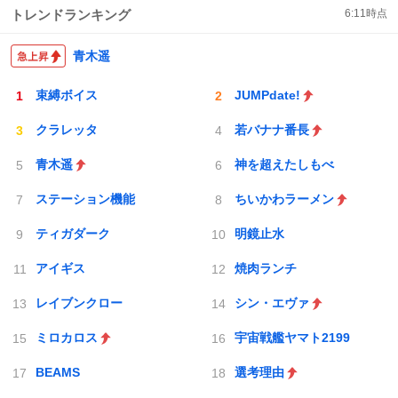
トレンドランキング
6:11
時点
青木遥
束縛ボイス
JUMPdate!
クラレッタ
若バナナ番長
青木遥
神を超えたしもべ
ステーション機能
ちいかわラーメン
ティガダーク
明鏡止水
アイギス
焼肉ランチ
レイブンクロー
シン・エヴァ
ミロカロス
宇宙戦艦ヤマト2199
BEAMS
選考理由