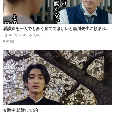
看護婦を一人でも多く育ててほしいと黒川先生に頼まれ、
１年間だけ黒川病院で働くことにしたりん。 直美はその１
34
154
1,870
返
リ
い
年間で恵風看護婦会を立て直すと話しました。 👇このシー
6時間前
信
ポ
い
ンをぜひ本編で web.nhk/tv/an/kazekaor… #朝ドラ #風薫
数
ス
ね
る 見上愛 上坂樹里 平埜生成
ト
数
数
交際中 結婚して5年