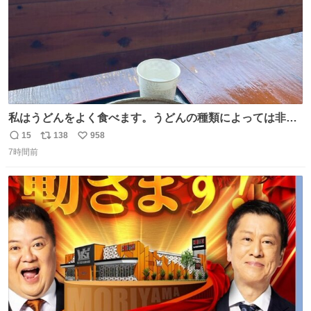
私はうどんをよく食べます。うどんの種類によっては非常
食にもなります。生うどんは消費期限が短く、冷凍うどん
15
138
958
返
リ
い
は長持ちする代わりに停電に弱いので、乾麺タイプのうど
7時間前
信
ポ
い
んなら水分が少なく長期保存するのにおすすめです。アル
数
ス
ね
ファ化米や缶詰など、色々な非常食がありますが、うどん
ト
数
数
もいかがでしょうか？