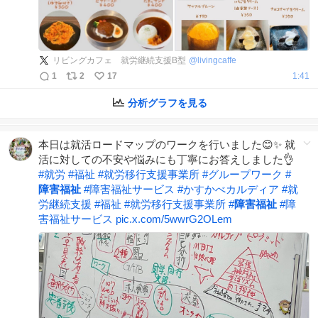
リビングカフェ 就労継続支援B型
@
livingcaffe
1
2
17
1:41
分析グラフを見る
本日は就活ロードマップのワークを行いました😊✨ 就
活に対しての不安や悩みにも丁寧にお答えしました👌
#
就労
#
福祉
#
就労移行支援事業所
#
グループワーク
#
障害福祉
#
障害福祉サービス
#
かすかべカルディア
#
就
労継続支援
#
福祉
#
就労移行支援事業所
#
障害福祉
#
障
害福祉サービス
pic.x.com/5wwrG2OLem