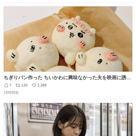
映画体験でした。
数
ス
ね
ト
数
数
ちぎりパン作った ちいかわに興味なかった夫を映画に誘い
出すことに成功したからさァ、永遠のいのち食べさせてか
7
120
1,389
返
リ
い
ら観に行くねッ🎫
18時間前
信
ポ
い
数
ス
ね
ト
数
数