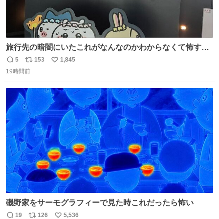
旅行先の暗闇にいたこれがなんなのかわからなくて怖すぎ
た 子どもたちも怖がりまくってた👻 ちいかわってこういう
5
153
1,845
返
リ
い
感じのお話なんですか…？
19時間前
信
ポ
い
数
ス
ね
ト
数
数
磯野家をサーモグラフィーで見た時これだったら怖い
19
126
5,536