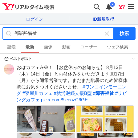
i
ログイン
ID新規取得
検索
キ
ー
話題
最新
画像
動画
ユーザー
ウェブ検索
ワ
ベストポスト
ー
ド
おはカフェ☕️🍪！ 【お盆休みのお知らせ】 8月13日
を
（木）14日（金）とお盆休みをいただきます🙇‍♂️17日
消
（月）から通常営業です。まだまだ酷暑のため皆様体
す
調にお気をつけくださいませ。
#
ワンコインモーニン
グ
#
寝屋川カフェ
#
就労継続支援B型
#
障害福祉
#
リビ
ングカフェ
pic.x.com/9jeeozC6GE