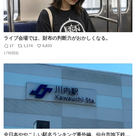
ライブ会場では、財布の判断力がおかしくなる。
17
1,174
6,833
返
リ
い
17時間前
信
ポ
い
数
ス
ね
ト
数
数
全日本ややこしい駅名ランキング番外編、仙台市地下鉄川