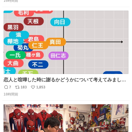
16時間前
信
ポ
い
数
ス
ね
ト
数
数
恋人と喧嘩した時に謝るかどうかについて考えてみました
💭 ▶︎自分から謝る or 悪くないなら謝らない ▶︎ねちねちす
7
183
1,853
返
リ
い
る or さっぱりしている 個人的見解です！色々と許してく
18時間前
信
ポ
い
ださい！
数
ス
ね
ト
数
数