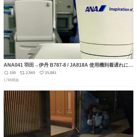
数
ANA041 羽田→伊丹 B787-8 / JA818A 使用機到着遅れにつ
き 「安全に支障ない範囲で1分1秒でも遅延回復に努めてお
100
2,565
25,881
返
リ
い
ります」と機長の気合い十分！ が、フライトは順調に進み
17時間前
信
ポ
い
すぎ… 「飛ばしすぎたせいか現在奈良県上空での待機を命
数
ス
ね
じられております」 でコンソメスープ吹き出しそうになり
ト
数
数
ましたw