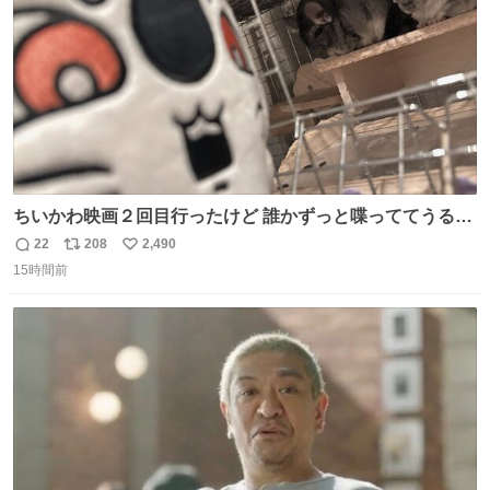
ちいかわ映画２回目行ったけど 誰かずっと喋っててうるさ
かった 許せねえ
22
208
2,490
返
リ
い
15時間前
信
ポ
い
数
ス
ね
ト
数
数