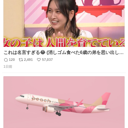
これは名言すぎる😂 (消しゴム食べた6歳の弟を思い出しな
がら)
120
2,491
57,037
返
リ
い
1日前
信
ポ
い
数
ス
ね
ト
数
数