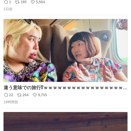
1
195
5,564
返
リ
い
1日前
信
ポ
い
数
ス
ね
ト
数
数
違う意味での旅行⁉️ｗｗｗｗｗｗｗｗｗｗｗｗｗｗｗｗｗｗ
ｗ
22
204
9,755
返
リ
い
18時間前
信
ポ
い
数
ス
ね
ト
数
数