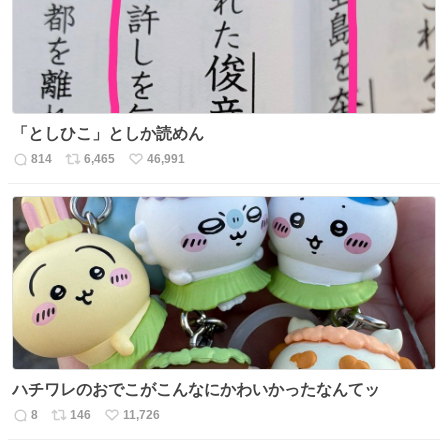
「としひこ」としか読めん
814
6,465
46,991
返
リ
い
信
ポ
い
数
ス
ね
ト
数
数
ハチワレのおでこがこんなにかわいかったなんてッ
8
146
11,726
返
リ
い
信
ポ
い