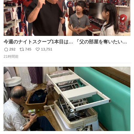
今週のナイトスクープ1本目は… 「父の部屋を奪いたい姉
妹」
292
745
13,751
返
リ
い
21時間前
信
ポ
い
数
ス
ね
ト
数
数