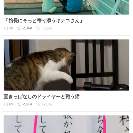
「館長にそっと寄り添うキナコさん」
28
2,360
33,561
返
リ
い
信
ポ
い
数
ス
ね
ト
数
数
置きっぱなしのドライヤーと戦う猫
69
2,514
32,351
返
リ
い
信
ポ
い
数
ス
ね
ト
数
数