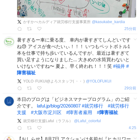
かすかべカルディア就労移行支援事業所
@
kasukabe_kardia
26分前
暑すぎるー車に乗る度、 車内が暑すぎてしんどいです
ね😓 アイスが食べたいぃ！！！ いつもペットボトル1
本を仕事で持ち歩いているんですが、最近は暑すぎて
買い足すようになりました... 大きめの水筒買わないと
いけないですね〜 夏よ、早く終われ！！！笑
#
福井
#
障害福祉
YOLO･FUKUI@よろスタッフ( ・・ )
@
YOLOFUKUI
29分前
本日のブログは「ビジネスマナープログラム」のご紹
介です。
laful.jp/blog/20260807
#
就労移行
#
就労移行
支援
#
大阪市淀川区
#
障害者雇用
#
障害福祉
就労移行支援Laful（ラフル）
@
Laful_colorful
4:25
【おしらせ】8月7日 アクションは名前が『ヒカリワー