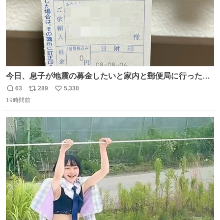
今日、息子が地震の募金したいと家内と郵便局に行ったみ
たいです。おもちゃとか買う選択肢もあったと思うけど、
63
289
5,330
返
リ
い
自分で貯めてた2万円を役に立てて欲しい、みんなも元気
19時間前
信
ポ
い
になって欲しいと。家内も一緒に募金したので、自分も何
数
ス
ね
かできたらなぁと思いました。
ト
数
数