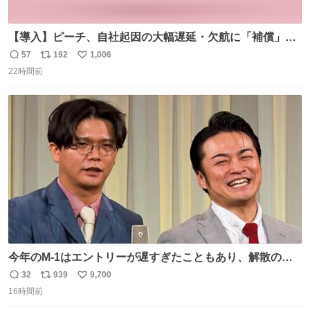
【導入】ピーチ、自社起因の大幅遅延・欠航に「補償」開
始へ news.livedoor.com/article/detail… 同社に起因する理
57
192
1,006
返
リ
い
由によって大幅遅延や欠航が発生した場合、乗客が負担し
22時間前
信
ポ
い
た宿泊費や交通費を、領収書の事後申請に基づき、国内線
数
ス
ね
は1人あたり上限1万円、国際線は上限2万円まで支払う。
ト
数
数
今年のM-1はエントリーが遅すぎたこともあり、解散の可
能性を作り出してからのスタート！！ 遅くなって申し訳な
32
939
9,700
返
リ
い
い🙏 エントリーナンバーは「GO!無策!」でかなり覚えやす
16時間前
信
ポ
い
い！応援をお願いすることになりそう！！