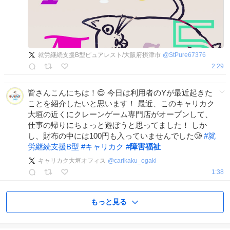
就労継続支援B型ピュアレスト/大阪府摂津市
@
StPure67376
2:29
皆さんこんにちは！😊 今日は利用者のYが最近起きた
ことを紹介したいと思います！ 最近、このキャリカク
大垣の近くにクレーンゲーム専門店がオープンして、
仕事の帰りにちょっと遊ぼうと思ってました！ しか
し、財布の中には100円も入っていませんでした🥲
#
就
労継続支援B型
#
キャリカク
#
障害福祉
キャリカク大垣オフィス
@
carikaku_ogaki
1:38
もっと見る