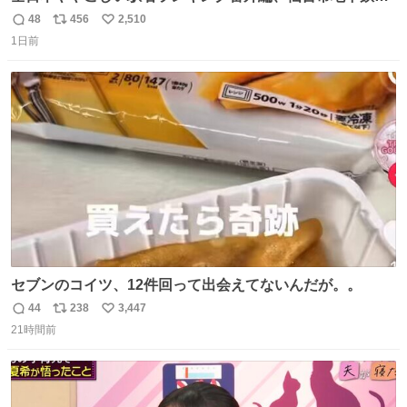
内駅
48
456
2,510
返
リ
い
1日前
信
ポ
い
数
ス
ね
ト
数
数
セブンのコイツ、12件回って出会えてないんだが。。
44
238
3,447
返
リ
い
21時間前
信
ポ
い
数
ス
ね
ト
数
数