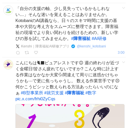
「自分の支援の軸、少し見失っているかもしれな
い…」そんな迷いを覚えることはありませんか。
KotobaniのAI講義なら、日々のスキマ時間に支援の基
本や大切な考え方をスムーズに整理できます。障害福
祉の現場でより良い関わりを続けるための、新しい学
びの形を試してみませんか。
#
障害福祉
#
AI研修
Kenshi｜障害福祉AI研修アプリ
@
kenshi_kotobani
3:00
こんにちは🐈‍⬛ピュアレストです😊 週の終わりが近づ
く金曜日!皆さん疲れてないですか? こんな時に計上す
る作業はなかなか大変💦間違えて周りに迷惑かけちゃ
うかも⋯で更に焦っちゃうし。 数える作業苦手です😣
何かこうピシッと数えられる方法あったらいいのにな
ぁ
#
B型事業所
#
就労支援
#
障害福祉
#
数字
pic.x.com/frhi0ZyCqs