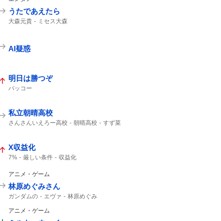
うたであえたら
大森元貴
ミセス大森
AI疑惑
明日は勝つぞ
バッコー
私立朝晴高校
さんさんいえろー高校
朝晴高校
すず菜
朝晴
第3試合
さんさん
X収益化
7%
厳しい条件
収益化
アニメ・ゲーム
林原めぐみさん
ガンダムの
エヴァ
林原めぐみ
アニメ・ゲーム