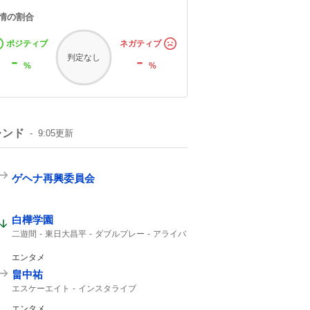
情の割合
ポジティブ
ネガティブ
-
-
判定なし
%
%
レンド
9:05
更新
ゲヘナ再興委員会
白樺学園
二遊間
東日大昌平
ダブルプレー
アライバ
東日本国際大昌平
入ケ町
スーパープレー
ビデオ検証
2年生
ゲッツー
高校野球
エンタメ
畠中祐
エスケーエイト
インスタライブ
エンタメ