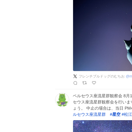
フレンチブルドッグのむちお
@
m
ペルセウス座流星群観察会 8月12
セウス座流星群観察会を行いま
ょう。 中止の場合は、当日 P
ルセウス座流星群
#
星空
#
松