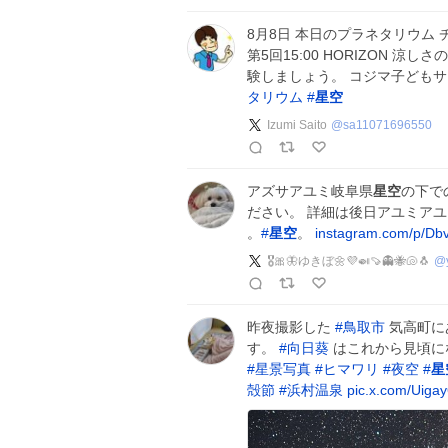
8月8日 本日のプラネタリウム チケ
第5回15:00 HORIZON 
験しましょう。 コジマ子ども
タリウム
#
星空
Izumi Saito
@
sa11071696550
アズサアユミ岐阜県
星空
の下で
ださい。 詳細は後日アユミア
。
#
星空
。
instagram.com/p/D
🎖🎀🦋ゆきぼ🌼💜🍛🍠👻🐝🐚🐧
@
昨夜撮影した
#
鳥取市
気高町に
す。
#
向日葵
はこれから見頃に
#
星景写真
#
ヒマワリ
#
夜空
#
星
殻節
#
浜村温泉
pic.x.com/Uig