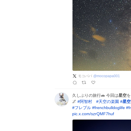
モコパパ
@
mocopapa001
久しぶりの旅行🚗 今回は
星空
を
🌌
#
阿智村
#
天空の楽園
#
星空
#
フレブル
#
frenchbulldoglife
#
f
pic.x.com/szrQMF7huf