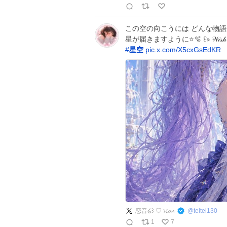
この空の向こうには どんな物語が待っ
星が届きますように⭐️🫧 ꒰ঌ 𝒲𝒾𝓈𝒽 𝓊𝓅𝑜
#
星空
pic.x.com/X5cxGsEdKR
恋音໒꒱ ♡ 𝓡𝓸𝓷
@
teitei130
1
7