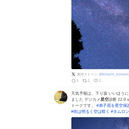
来待ストーン
@
kimachi_komain
1
1
2
天気予報は、下り坂 いいほう
ました デジカメ
星空
診断 22.
トークです。
#
弟子屈を星空保
#
街は明るく空は暗く
#
タムロ