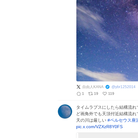
自由人KANA
@
ybr1252014
1
19
119
タイムラプスにしたら結構流れて
ど画角外でも天頂付近結構流れ
天の川は厳しい
#
ペルセウス座
pic.x.com/VZXzR8Y0FS