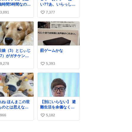
強時間5時間なのに
い??あ、いらっしゃ
後日京大オープン
いませ」 👴「さっき
3,091
7,377
い
今これ
からずっと水出しっ
ぱなしでもったいな
い
いだろ」 「静電気を
ね
逃がし、熱くなった
数
地面の温度を下げ、
引火事故の防止の為
必要な作業です」 👴
日娘（3）とじぃじ
罰ゲームかな
「水不足の昨今にも
67）がガチケンカ
ったいないことをす
てて修羅場だった
るな!!」 それでは歌
9,278
5,393
い
だけど、ふぉるて
います、聞いてくだ
可能な限り平たく
い
さい 「井戸水」
ってました。犬が1
ね
空気読める。
数
ほんまこの世
【別にいらない】 避
ものとは思えない
難生活を余儀なくさ
い臭いの マジ
れている子どもたち
966
5,182
い
、死ぬほど、臭い
のためにヒカキンボ
に入ってる謎スク
ックス1000個を寄付
い
ーズのせいなんだ
させていただきまし
ね