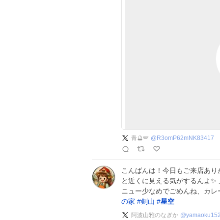
青🔮🪽
@
R3omP62mNK83417
こんばんは！今日もご来店ありが
と近くに見える気がするんよ✨
ニュー少なめでごめんね、カレ
の家
#
剣山
#
星空
阿波山雅のなぎか
@
yamaoku15