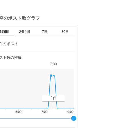
空の
ポスト数グラフ
6時間
24時間
7日
30日
件のポスト
スト数の推移
7:30
1
件
5:00
7:00
9:00