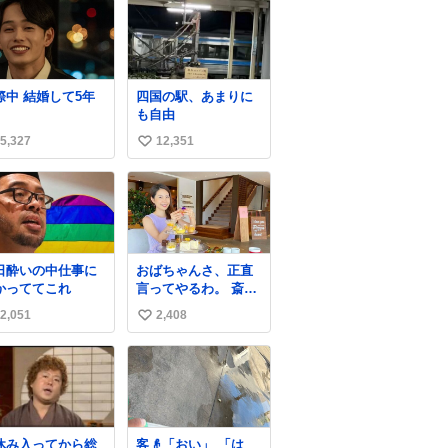
交際中 結婚して5年
四国の駅、あまりに
も自由
5,327
12,351
い
い
ね
数
日酔いの中仕事に
おばちゃんさ、正直
かっててこれ
言ってやるわ。 斎藤
元彦と関わった事で
2,051
2,408
い
アンタはこれか先キ
ラキラ輝けないん
い
よ、残念ながら。 #
ね
折田楓 #merchu
数
休み入ってから総
客👴「おい」 「は