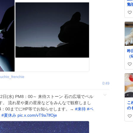
勉
明
い
で
い
ね
数
昨
（
し
い
ん
は
い
uchio_frenchie
な
ね
番
0:49
数
日(水) PM8：00～ 来待ストーン 石の広場でペル
す。 流れ星や夏の星座などをみんなで観察しまし
これね 
の
M4：00までにHP等でお知らせします。→
#
来待
#
ペ
くら
江
#
夏休み
pic.x.com/vT9a7lfOje
い
で
中
い
イ
ね