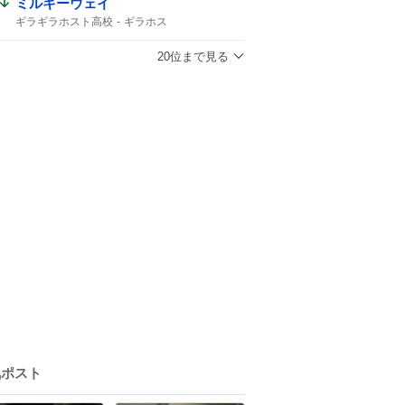
ミルキーウェイ
ギラギラホスト高校
ギラホス
流星ミルキーウェイ
逃げ切った
20位まで見る
気ポスト