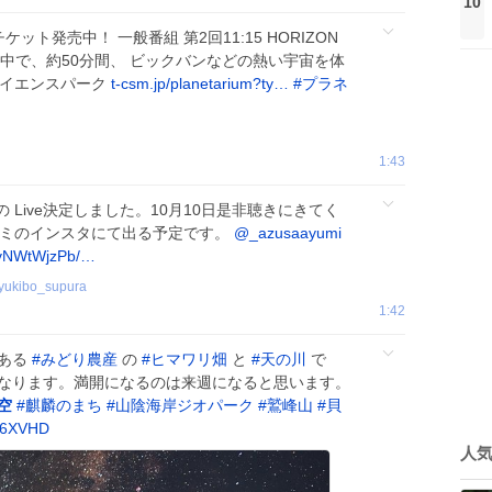
10
ット発売中！ 一般番組 第2回11:15 HORIZON
涼しさの中で、約50分間、 ビックバンなどの熱い宇宙を体
サイエンスパーク
t-csm.jp/planetarium?ty…
#
プラネ
1:43
の Live決定しました。10月10日是非聴きにきてく
ユミのインスタにて出る予定です。
@_azusaayumi
bvNWtWjzPb/…
yukibo_supura
1:42
ある
#
みどり農産
の
#
ヒマワリ畑
と
#
天の川
で
なります。満開になるのは来週になると思います。
空
#
麒麟のまち
#
山陰海岸ジオパーク
#
鷲峰山
#
貝
ay6XVHD
人