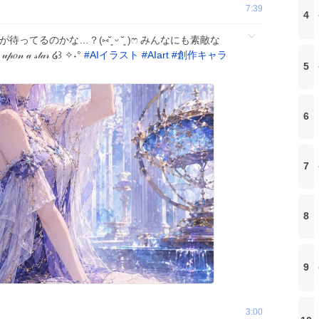
7:39
4
てるのかな…？(⑅˘͈ ᵕ ˘͈ )ෆ みんなにも素敵な
 𝒶 𝓈𝓉𝒶𝓇 ໒꒱ ✧˖°
#
AIイラスト
#
AIart
#
創作キャラ
5
6
7
8
9
3:00