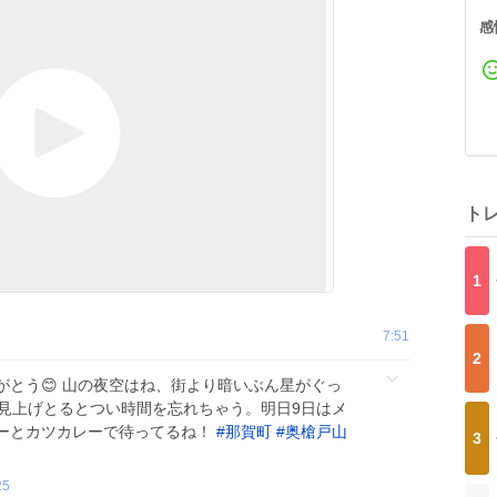
感
ト
1
7:51
2
とう😊 山の夜空はね、街より暗いぶん星がぐっ
 見上げとるとつい時間を忘れちゃう。明日9日はメ
ーとカツカレーで待ってるね！
#
那賀町
#
奥槍戸山
3
25