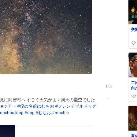
い
い
ね
数
二
1:07
向
い
見に阿智村へ すごく天気がよく満天の
星空
でした
い
#
ツアー
#
僕の名前はむちお
#
フレンチブルドッグ
ね
renchbulldog
#
dog
#
むちお
#
muchio
数
夏