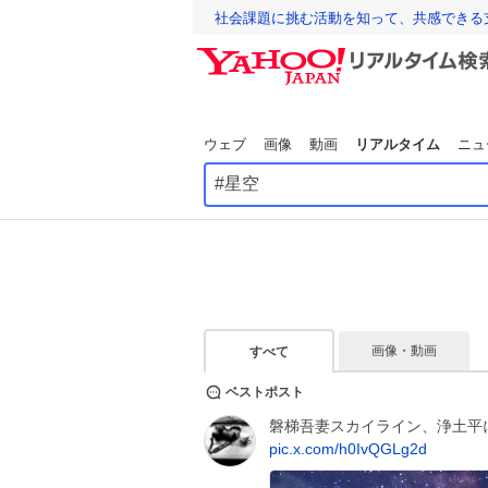
社会課題に挑む活動を知って、共感できる
ウェブ
画像
動画
リアルタイム
ニュ
画像・動画
すべて
ベストポスト
磐梯吾妻スカイライン、浄土平
pic.x.com/h0IvQGLg2d