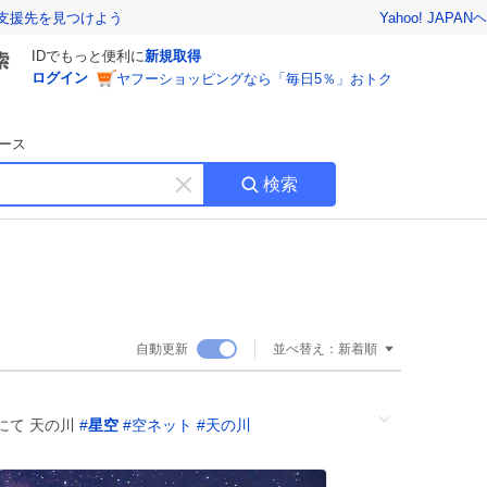
Yahoo! JAPAN
ヘ
支援先を見つけよう
IDでもっと便利に
新規取得
ログイン
ヤフーショッピングなら「毎日5％」おトク
ース
検索
キ
ー
ワ
ー
ド
を
消
自動更新
並べ替え：
新着順
す
にて 天の川
#
星空
#
空ネット
#
天の川