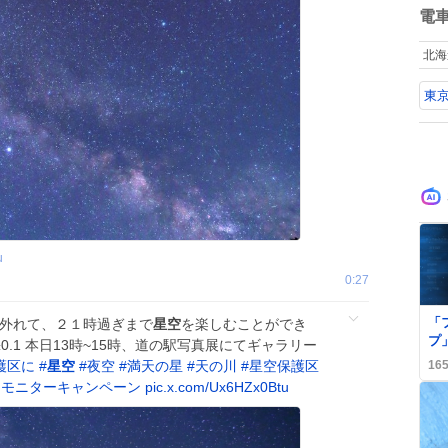
け
数
電
北海
東
u
0:27
0
「
に外れて、２１時過ぎまで
星空
を楽しむことができ
プ
0 ±0.1 本日13時~15時、道の駅写真展にてギャラリー
ッ
16
護区に
#
星空
#
夜空
#
満天の星
#
天の川
#
星空保護区
レ
ンモニターキャンペーン
pic.x.com/Ux6HZx0Btu
使