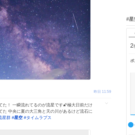
#星
2
ポ
昨日 11:59
た！ 一瞬流れてるのが流星です🌠極大日前だけ
てた 中央に夏の大三角と天の川があるけど流石に
流星群
#
星空
#
タイムラプス