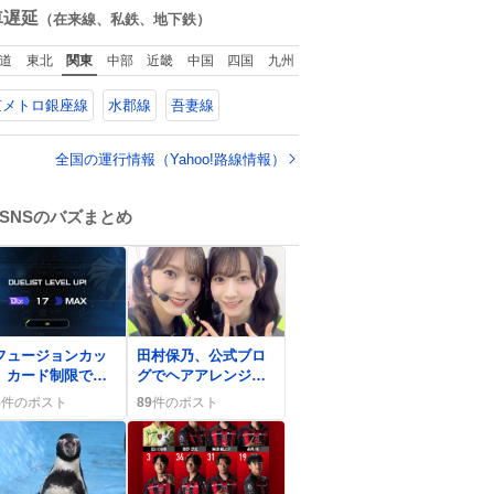
ど
た
数
車遅延
（在来線、私鉄、地下鉄）
道
東北
関東
中部
近畿
中国
四国
九州
京メトロ銀座線
水郡線
吾妻線
全国の運行情報（Yahoo!路線情報）
SNSのバズまとめ
0
フュージョンカッ
田村保乃、公式ブロ
」カード制限でデ
グでヘアアレンジ公
キ構築が難航、プ
開 ファンは「可愛
5
件のポスト
89
件のポスト
イヤーは「リンク
すぎる」「最高の
えない」不満の声
夏」歓喜