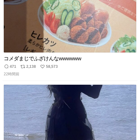
コメダまじでふざけんなwwwwww
471
2,138
58,573
返
リ
い
22時間前
信
ポ
い
数
ス
ね
ト
数
数