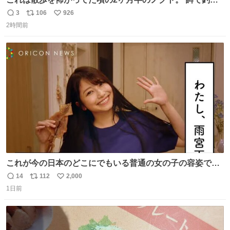
て歩かせてた。
3
106
926
返
リ
い
2時間前
信
ポ
い
数
ス
ね
ト
数
数
これが今の日本のどこにでもいる普通の女の子の容姿で
す！？！？！？！？ #雨宮天
14
112
2,000
返
リ
い
1日前
信
ポ
い
数
ス
ね
ト
数
数