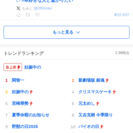
い
#
本好きな人と繋がりたい
もみじ
@
OfShows
昨日 9:07
もっと見る
トレンドランキング
1:36
時点
妊娠中の
関智一
新劇場版 銀魂
妊娠中の
クリスマスケーキ
宮崎県勢
元太めし
夏季休暇のお知らせ
又吉克樹 今季限り
野獣の日2026
バイオの日