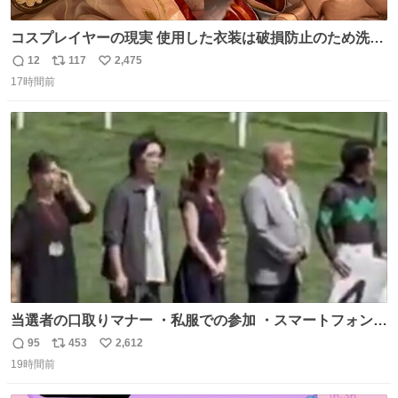
コスプレイヤーの現実 使用した衣装は破損防止のため洗濯
機に入れられないので、大体こんな感じで浸け置きした後
12
117
2,475
返
リ
い
に手洗い…
17時間前
信
ポ
い
数
ス
ね
ト
数
数
当選者の口取りマナー ・私服での参加 ・スマートフォンで
の撮影 ・調教師へ自分から握手を求める行為 ・シャツをズ
95
453
2,612
返
リ
い
ボンにインしていない服装 ・ボディーバッグの着用 私も口
19時間前
信
ポ
い
ドリに参加したいので、出禁になる前に繰り返し案内して
数
ス
ね