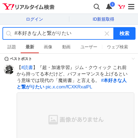
i
ログイン
ID新規取得
検索
キ
ー
話題
最新
画像
動画
ユーザー
ウェブ検索
ワ
ベストポスト
ー
ド
【
#
読書
】『超・加速学習』ジム・クウィック これ前
を
から持ってる本だけど、パフォーマンスを上げるとい
消
う意味では現代の「魔術書」と言える。
#
本好きな人
す
と繋がりたい
pic.x.com/fCXKRxalPL