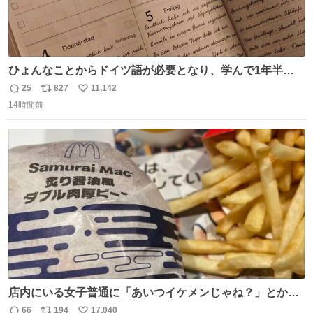
ひょんなことからドイツ語が必要となり、学んで1年半に
なる。 ちなみに最初の半年で『必携ドイツ文法総まとめ』
25
827
11,142
返
リ
い
と『重要単語4000』を数十周して丸暗記した。読み書きに
14時間前
信
ポ
い
困らなくなり、日記も8ヶ月続けて書ける量はこの通り。
数
ス
ね
Geminiの添削もエラーの指摘は激減し、上級の表現を教え
ト
数
数
てもらう今日この頃。
店内にいる女子普通に「あいつイケメンじゃね？」とか
「スマホの持ち方きもw」とか大声で騒いでて怖い
66
194
17,040