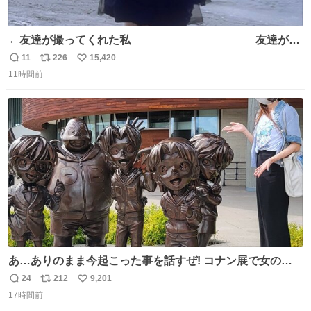
←友達が撮ってくれた私 友達が描
いてくれた私→
11
226
15,420
返
リ
い
11時間前
信
ポ
い
数
ス
ね
ト
数
数
あ…ありのまま今起こった事を話すぜ! コナン展で女の子
に 「千速さんですか！？」 と声をかけられた。 あぁ鞄の
24
212
9,201
返
リ
い
装飾かなと思ったら 「背も高いし見た目もすごく千速さん
17時間前
信
ポ
い
だと思いました！」 それでは聞いてください。 ＿人人人人