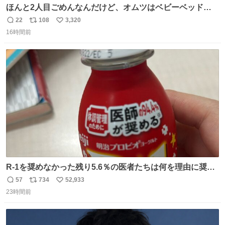
ほんと2人目ごめんなんだけど、オムツはベビーベッドにS
字フックで吊るしてる😂
22
108
3,320
返
リ
い
16時間前
信
ポ
い
数
ス
ね
ト
数
数
R-1を奨めなかった残り5.6％の医者たちは何を理由に奨め
なかったのかガチで気になってきてやばい勉強どころじゃ
57
734
52,933
返
リ
い
ない
23時間前
信
ポ
い
数
ス
ね
ト
数