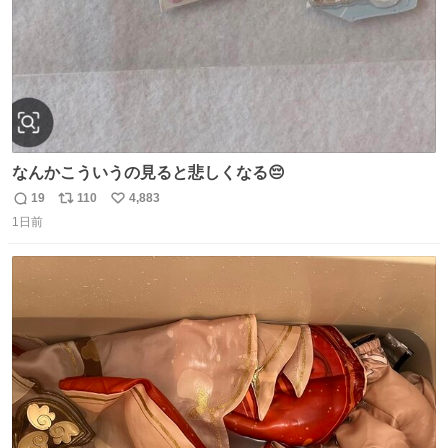
なんかこういうの見ると悲しくなる😔
19
110
4,883
返
リ
い
1日前
信
ポ
い
数
ス
ね
ト
数
数