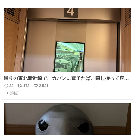
ト
数
数
帰りの東北新幹線で、カバンに電子たばこ隠し持って座席
で吸ってる人がいて終わった。車内はたばこの匂いが充満
32
473
2,521
返
リ
い
していてデッキへ避難中。 その人の一つ後ろの席を予約し
13時間前
信
ポ
い
てしまって詰んでます。 電子たばこならわからないとでも
数
ス
ね
思ってるの？信じられない。
ト
数
数