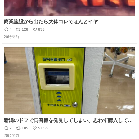
商業施設から出たら大体コレでほんとイヤ
4
128
833
返
リ
い
20時間前
信
ポ
い
数
ス
ね
ト
数
数
新潟のドフで両替機を発見してしまい、思わず購入してし
まい大阪に発送するイベントが発生
2
105
5,055
返
リ
い
20時間前
信
ポ
い