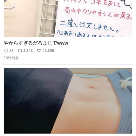
やからすぎるだろまじでwww
82
3,343
42,605
返
リ
い
18時間前
信
ポ
い
数
ス
ね
ト
数
数