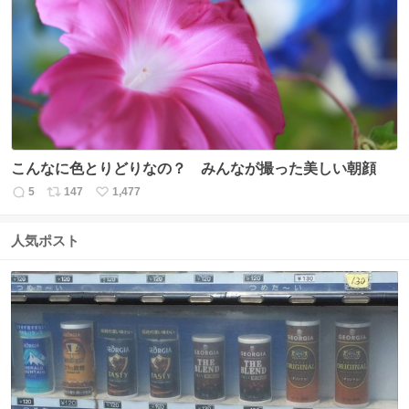
数
ス
ね
ト
数
数
こんなに色とりどりなの？ みんなが撮った美しい朝顔
5
147
1,477
返
リ
い
信
ポ
い
数
ス
ね
人気ポスト
ト
数
数