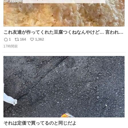
これ友達が作ってくれた豆腐つくねなんやけど… 言われる
まで豆腐って気づかなかった🤣✨ふわふわで食べ応えある
1
164
1,362
返
リ
い
し普通につくねより好きかもしれん🥹🤍 ダイエット中でも
17時間前
信
ポ
い
罪悪感なく食べられるの最高👇
数
ス
ね
ト
数
数
それは定価で買ってるのと同じだよ