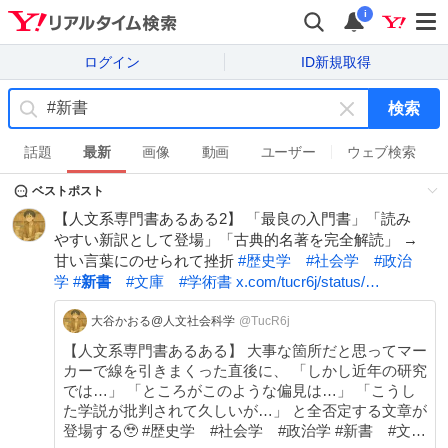
i
ログイン
ID新規取得
検索
キ
ー
話題
最新
画像
動画
ユーザー
ウェブ検索
ワ
ベストポスト
ー
ド
【人文系専門書あるある2】 「最良の入門書」「読み
を
やすい新訳として登場」「古典的名著を完全解読」 →
消
甘い言葉にのせられて挫折
#
歴史学
#
社会学
#
政治
す
学
#
新書
#
文庫
#
学術書
x.com/tucr6j/status/…
大谷かおる@人文社会科学
@TucR6j
【人文系専門書あるある】 大事な箇所だと思ってマー
カーで線を引きまくった直後に、 「しかし近年の研究
では…」 「ところがこのような偏見は…」 「こうし
た学説が批判されて久しいが…」 と全否定する文章が
登場する🥹 #歴史学 #社会学 #政治学 #新書 #文