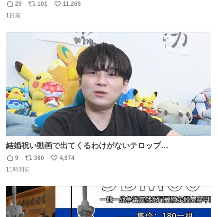
29
101
11,269
返
リ
い
1日前
信
ポ
い
数
ス
ね
ト
数
数
結婚祝い動画で出てくるわけがないテロップ
youtu.be/4pJ7U22AYtw
9
380
4,974
返
リ
い
11時間前
信
ポ
い
数
ス
ね
ト
数
数