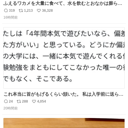
ふえるワカメを大量に食べて、水を飲むとおなかは膨ら
む・・・・！？ ⚠️よい子は絶対マネしないでね⚠️ #夏休み
319
1,213
36,328
返
リ
い
の自由研究
16時間前
信
ポ
い
数
ス
ね
ト
数
数
これ本当に首がもげるくらい頷いた。 私は入学前に送られ
てきた、大学のサークル紹介冊子を見た時点で終わりを感
24
288
4,054
返
リ
い
じたので、女子大でもないくせに偏差値の高い大学のイン
20時間前
信
ポ
い
カレサークルに突撃して所属するという奇行で事なきを得
数
ス
ね
た。 高偏差値に行けないならせめてそれくらいした方が予
ト
数