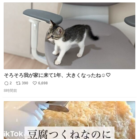
数
ス
ね
ト
数
数
そろそろ我が家に来て1年、大きくなったね☺️🤍
2
390
6,698
返
リ
い
8時間前
信
ポ
い
数
ス
ね
ト
数
数