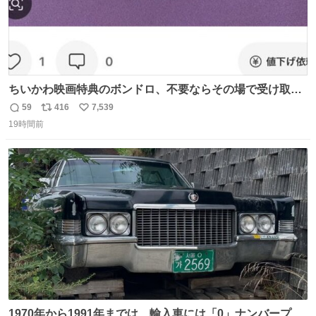
ちいかわ映画特典のボンドロ、不要ならその場で受け取り
辞退すれば良いのに白々しい
59
416
7,539
返
リ
い
19時間前
信
ポ
い
数
ス
ね
ト
数
数
1970年から1991年までは、輸入車には「0」ナンバープレ