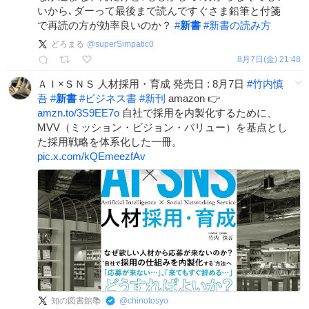
いから､ダーって最後まで読んですぐさま鉛筆と付箋
で再読の方が効率良いのか？
#
新書
#
新書の読み方
どろまる
@
superSimpatic0
8月7日(金) 21:48
ＡＩ×ＳＮＳ 人材採用・育成 発売日 : 8月7日
#
竹内慎
吾
#
新書
#
ビジネス書
#
新刊
amazon 👉
amzn.to/3S9EE7o
自社で採用を内製化するために、
MVV（ミッション・ビジョン・バリュー）を基点とし
た採用戦略を体系化した一冊。
pic.x.com/kQEmeezfAv
知の図書館📚
@
chinotosyo