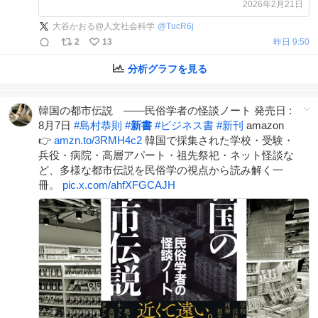
庫 #学術書
2026年2月21日
大谷かおる@人文社会科学
@
TucR6j
2
13
昨日 9:50
分析グラフを見る
韓国の都市伝説 ――民俗学者の怪談ノート 発売日 :
8月7日
#
島村恭則
#
新書
#
ビジネス書
#
新刊
amazon
👉
amzn.to/3RMH4c2
韓国で採集された学校・受験・
兵役・病院・高層アパート・祖先祭祀・ネット怪談な
ど、多様な都市伝説を民俗学の視点から読み解く一
冊。
pic.x.com/ahfXFGCAJH