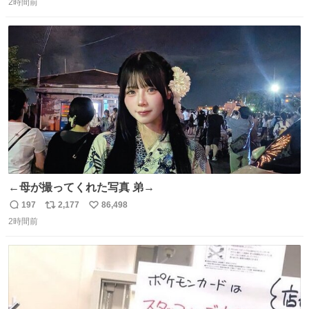
ざいます。 九州道
2時間前
信
ポ
い
数
ス
ね
ト
数
数
←母が撮ってくれた写真 弟→
197
2,177
86,498
返
リ
い
2時間前
信
ポ
い
数
ス
ね
ト
数
数