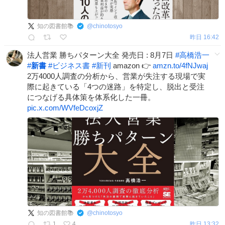
知の図書館📚
@
chinotosyo
昨日 16:42
法人営業 勝ちパターン大全 発売日 : 8月7日
#
高橋浩一
#
新書
#
ビジネス書
#
新刊
amazon 👉
amzn.to/4fNJwaj
2万4000人調査の分析から、営業が失注する現場で実
際に起きている「4つの迷路」を特定し、脱出と受注
につなげる具体策を体系化した一冊。
pic.x.com/WVfeDcoxjZ
知の図書館📚
@
chinotosyo
1
4
昨日 13:32