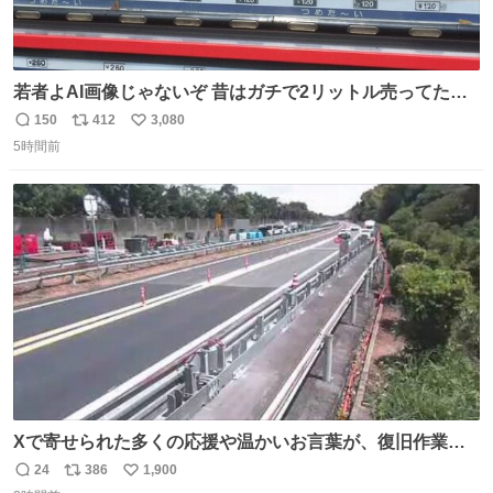
若者よAI画像じゃないぞ 昔はガチで2リットル売ってたん
やでw
150
412
3,080
返
リ
い
5時間前
信
ポ
い
数
ス
ね
ト
数
数
Xで寄せられた多くの応援や温かいお言葉が、復旧作業に
携わる社員の大きな励みとなっております。ありがとうご
24
386
1,900
返
リ
い