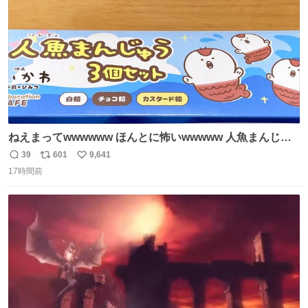
数
後がいいです。 https://t.co/9nMHIrETkw
ねえまってwwwwww ほんとに怖いwwwww 人魚まんじゅ
う買ってきたから私も永遠のいのちを…ぐへへ…と思いな
39
601
9,641
返
リ
い
がら1つ食べたら 奥歯欠けたんだけど！！！！？？？ しか
17時間前
信
ポ
い
もガッツリ😭 まんじゅうだよ？？？？？？ ガリッて言っ
数
ス
ね
たから何？と思って口から出したら自分の歯wwwwww セ
ト
数
数
イレーンの呪いじゃん😭