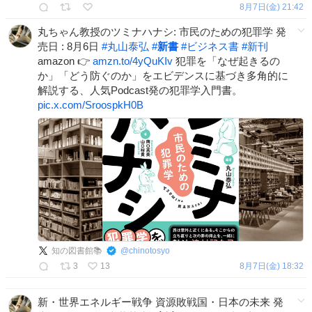
8月7日(金) 21:42
丸ちゃん教授のツミナハナシ: 市民のための犯罪学 発
売日 : 8月6日
#
丸山泰弘
#
新書
#
ビジネス書
#
新刊
amazon 👉
amzn.to/4yQuKIv
犯罪を「なぜ起きるの
か」「どう防ぐのか」をエビデンスに基づき多角的に
解説する、人気Podcast発の犯罪学入門書。
pic.x.com/SroospkH0B
知の図書館📚
@
chinotosyo
3
13
8月7日(金) 18:32
新・世界エネルギー戦争 資源敗戦国・日本の未来 発