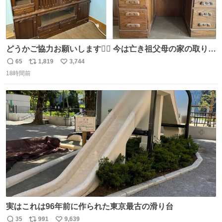
どうかご協力お願いします🙇‍♂️ 今は亡き祖父母の家の取り壊
しが決まり、どうしても処分して欲しくない食器棚と机の
65
1,819
3,744
返
リ
い
引き取り手を探しております この2つは私の祖母が当初一
18時間前
信
ポ
い
目惚れで購入したもので、祖母はc型肝炎で58歳という若
数
ス
ね
さで亡くなりましたが、この家具達をとても大切にしてお
ト
数
数
りました 続く↓
実はこれは96年前に作られた東京最古の滑り台
35
991
9,639