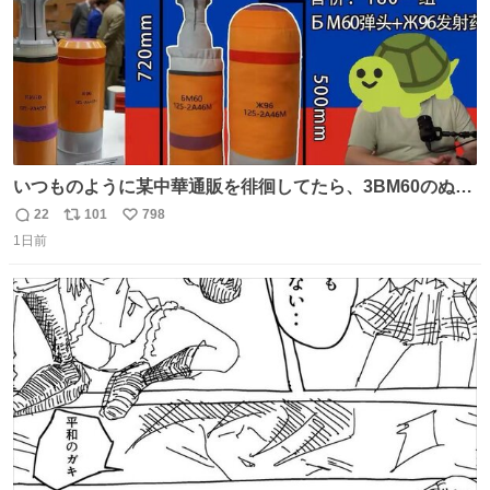
いつものように某中華通販を徘徊してたら、3BM60のぬい
ぐるみを発見してしまった…。
22
101
798
返
リ
い
1日前
信
ポ
い
数
ス
ね
ト
数
数