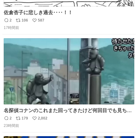
佐倉杏子に悲しき過去‥‥！！
2
106
587
返
リ
い
17時間前
信
ポ
い
数
ス
ね
ト
数
数
名探偵コナンのこれまた回ってきたけど何回目でも見ちゃ
う魔力あるのよな
2
179
2,002
返
リ
い
23時間前
信
ポ
い
数
ス
ね