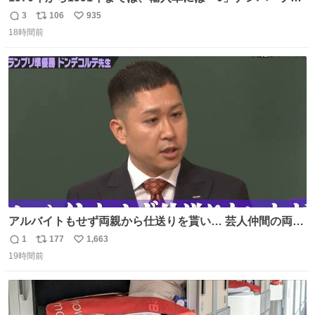
ートが使用されていました。 その後、この制度は廃止さ
3
106
935
返
リ
い
れ、すべての「0」ナンバープレートは抹消・無効化され
18時間前
信
ポ
い
ました。 ところが最近、その「0」ナンバープレートを装
数
ス
ね
着した車両が発見されました。 今でも残っていること自体
ト
数
数
が奇跡です……。
アルバイトもせず両親から仕送りを貰い… 芸人仲間の両親
のスネまでかじる!? ドンデコルテ銀次⚡️ 無料見逃し配信は
1
177
1,663
返
リ
い
こちらから ▶︎abema.go.link/gBLVb ◤しくじり先生
19時間前
信
ポ
い
ABEMAにて毎週最新話無料配信中◢ @10000nabe
数
ス
ね
@akmllube0617
ト
数
数