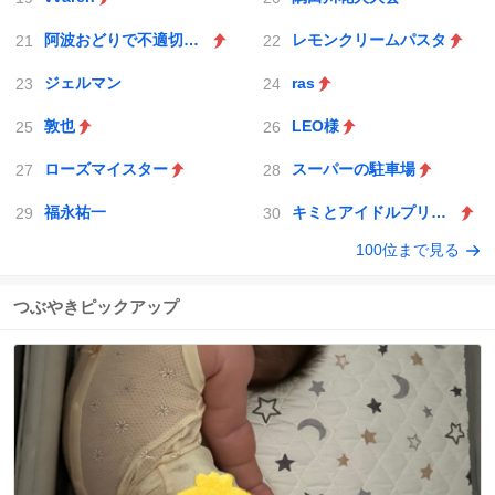
阿波おどりで不適切な動画
レモンクリームパスタ
ジェルマン
ras
敦也
LEO様
ローズマイスター
スーパーの駐車場
福永祐一
キミとアイドルプリキュア♪
100位まで見る
つぶやきピックアップ