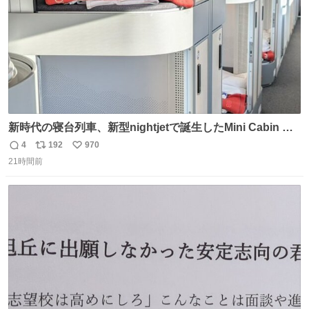
新時代の寝台列車、新型nightjetで誕生したMini Cabin ま
さに走るカプセルホテルといった感じで、一人旅で利用す
4
192
970
返
リ
い
るのにはちょうどいい設備。 他の人も言ってましたが、サ
21時間前
信
ポ
い
ンライズの後継に欲しい…
数
ス
ね
ト
数
数