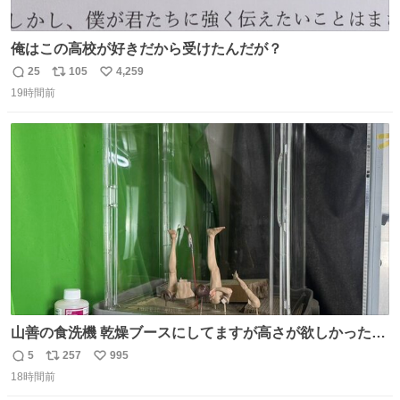
俺はこの高校が好きだから受けたんだが？
25
105
4,259
返
リ
い
19時間前
信
ポ
い
数
ス
ね
ト
数
数
山善の食洗機 乾燥ブースにしてますが高さが欲しかったの
でコレクションケースを置くだけのツルセコ改造 扉が手前
5
257
995
返
リ
い
に開き天井の温度もしっかり上がるのでかなり使いやすく
18時間前
信
ポ
い
なりました😎