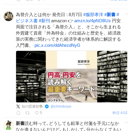
為替介入とは何か 発売日 : 8月7日
#
服部孝洋
#
新書
#
ビジネス書
#
新刊
amazon 👉
amzn.to/4pNOBUs
円安
局面で注目される「為替介入」と、そこから生まれる
外貨建て資産「外為特会」の仕組みと歴史を、経済政
策の実務に関わってきた経済学者が体系的に解説する
入門書。
pic.x.com/ddAhezdNyG
知の図書館📚
@
chinotosyo
5
昨日 4:02
新書
読む時って､どうしても鉛筆と付箋を手元になか
なか進まないんだけど､もしかして､分からなくてもい