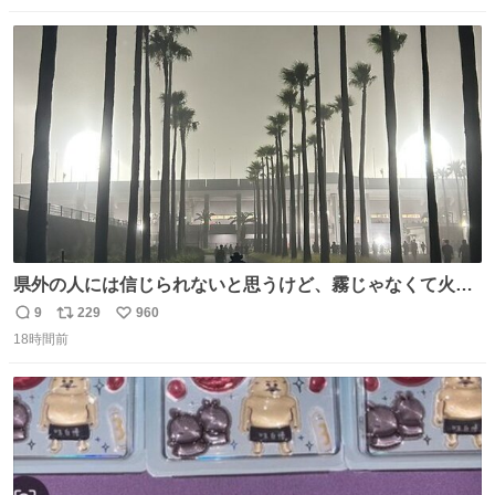
数
ス
ね
ト
数
数
県外の人には信じられないと思うけど、霧じゃなくて火山
灰です🌋 #桜島
9
229
960
返
リ
い
18時間前
信
ポ
い
数
ス
ね
ト
数
数