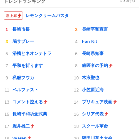
トレンドランキング
5:35
時点
レモンクリームパスタ
長崎市長
長崎平和宣言
鳩サブレー
Fan Kit
浴槽とネオンテトラ
長崎県知事
平和を祈ります
歯医者の予約
私服フウカ
木浪聖也
ベルファスト
小笠原近海
コメント控える
プリキュア映画
長崎平和祈念式典
シリア代表
堀井雄二
スクール革命
vvaren
隅田川花火大会