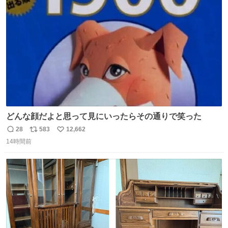
ト
数
数
どんな顔だよと思って見にいったらその通りで笑った
28
583
12,662
返
リ
い
14時間前
信
ポ
い
数
ス
ね
ト
数
数