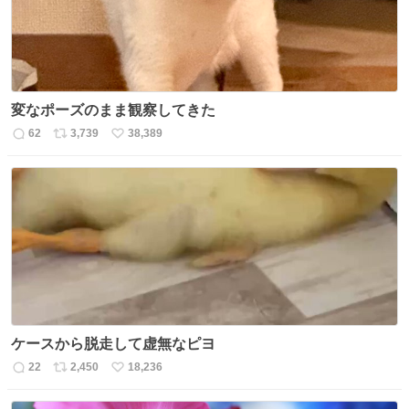
変なポーズのまま観察してきた
62
3,739
38,389
返
リ
い
信
ポ
い
数
ス
ね
ト
数
数
ケースから脱走して虚無なピヨ
22
2,450
18,236
返
リ
い
信
ポ
い