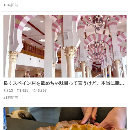
返
リ
い
18時間前
信
ポ
い
数
ス
ね
ト
数
数
良くスペイン村を舐めちゃ駄目って言うけど、本当に舐め
ちゃ行けないのはスペィン村ホテル🏛🏨 だってロビーから
13
925
6,867
返
リ
い
中庭抜けるだけでこの有様🤩 ディズニーホテル泊まってる
21時間前
信
ポ
い
場所じゃない。 5年振りの志摩スペイン村パルケエスパー
数
ス
ね
ニャは益々素晴らしい場所になってる
ト
数
数