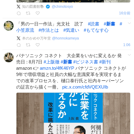
知の図書館📚
@
chinotosyo
16分前
「男の一日一作法」光文社 読了
#
読書
#
新書
#
小笠原流
#
作法とは
#
気遣い
#
もてなす心
本のかめや万年堂
@
honnokameya
1:06
パナソニック コネクト 大企業をいかに変えるか 発
売日 : 8月7日
#
上阪徹
#
新書
#
ビジネス書
#
新刊
amazon 👉
amzn.to/4fK46YP
パナソニック コネクトが
9年で増収増益と社員の大幅な意識変革を実現するま
での改革プロセスを、樋口泰行氏と社内キーパーソン
の証言から描く一冊。
pic.x.com/cfdVQEXUIb