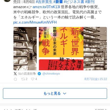
売日 : 8月6日
#
吉井英生
#
新書
#
ビジネス書
#
新刊
amazon 👉
amzn.to/3TnK13l
世界各地の戦争や衝突、
米中の戦略競争、欧州の政策混乱、電気代の高騰まで
を「エネルギー」という一本の軸で読み解く一冊。
pic.x.com/MmuwKmNVFH
知の図書館📚
@
chinotosyo
2
4
8月7日(金) 15:22
もっと見る