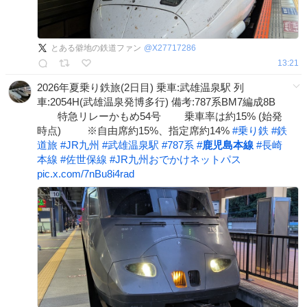
とある僻地の鉄道ファン
@
X27717286
13:21
2026年夏乗り鉄旅(2日目) 乗車:武雄温泉駅 列
車:2054H(武雄温泉発博多行) 備考:787系BM7編成8B
特急リレーかもめ54号 乗車率は約15% (始発
時点) ※自由席約15%、指定席約14%
#
乗り鉄
#
鉄
道旅
#
JR九州
#
武雄温泉駅
#
787系
#
鹿児島本線
#
長崎
本線
#
佐世保線
#
JR九州おでかけネットパス
pic.x.com/7nBu8i4rad