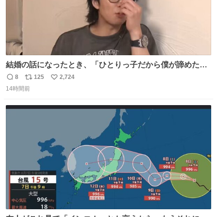
結婚の話になったとき、「ひとりっ子だから僕が諦めた瞬
間に一族が潰える」「死ぬとき1人とか嫌」だから結婚願
8
125
2,724
返
リ
い
望は"ある"って答えたものの、結局「（結婚は）向いてね
14時間前
信
ポ
い
ぇのかもしれない」で締める北山くん、きっといろいろ考
数
ス
ね
えて言葉を選んで、まるく収めてくれたんだなと思った
ト
数
数