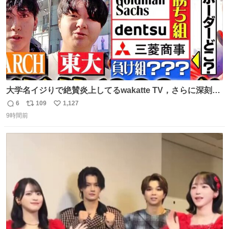
大学名イジりで絶賛炎上してるwakatte TV，さらに深刻な
問題はこっちでは？ ・都内の特定企業に入るのを極度に推
6
109
1,127
返
リ
い
奨し，それ以外の地域で堅実に生きるのを周縁化する ・恋
9時間前
信
ポ
い
愛にかまけ，「陽キャラ」として振る舞うのを極端に中心
数
ス
ね
化する ・院生が研究環境を求め他大学に移るのを批判する
ト
数
数
過去例↓