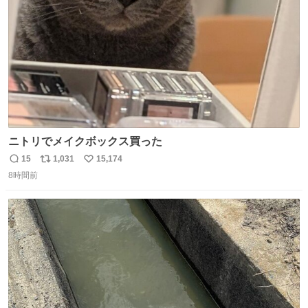
数
千kcalオーバーの食事を摂取し、増量したという。
ニトリでメイクボックス買った
15
1,031
15,174
返
リ
い
8時間前
信
ポ
い
数
ス
ね
ト
数
数