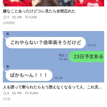
嫌なことあったけどコレ見たら全部忘れた
5
166
4,108
返
リ
い
12時間前
信
ポ
い
数
ス
ね
ト
数
数
人を誘って断られたらもう誘えなくなるって人、これ見て
元気出してほしい
6
709
31,851
返
リ
い
1日前
信
ポ
い
数
ス
ね