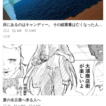
床にあるのはキャンディー。 その総重量は亡くなった人と
同等の重さだそうです。 鑑賞者は一つ持ち帰れますが、亡
2
189
3,507
返
リ
い
くなった人の一部を持ち帰っているような感覚になりまし
1日前
信
ポ
い
た。 勇気を出して口に入れたら、ハッカ味😳✨ #ポーラ美
数
ス
ね
術館
ト
数
数
夏の名古屋へ来る人へ
30
1,868
7,749