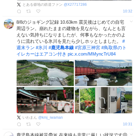
とある僻地の鉄道ファン
@
X27717286
10:32
8/8のジョギング記録 10.63km 震災後はじめての自宅
周辺ラン。崩れたままの建物を見ながら、なんとも言
えない気持ちになりましたが、何事もなかったかのよ
うに流れている氷川を見たら少しホッとしました。
#
週末ラン
#
氷川
#
鹿児島本線
#
宮原三神宮
#
鳥取県のト
イレカーはエアコン付き
pic.x.com/MMyncTrU84
いわまん
@
kmj_iwaman
10:31
鹿児島本線被災😨🚨 在来線も非常に厳しい状況です😣