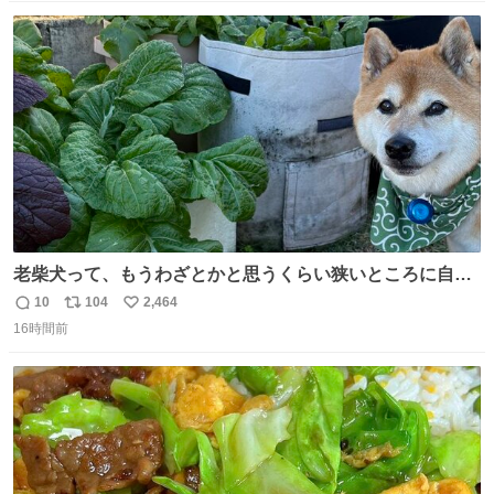
数
ス
ね
ト
数
数
老柴犬って、もうわざとかと思うくらい狭いところに自ら
はまりにいくじゃないですか？ 今朝ガーデニングしてる飼
10
104
2,464
返
リ
い
い主の間にはまってきて、最高に可愛かった♥️
16時間前
信
ポ
い
数
ス
ね
ト
数
数