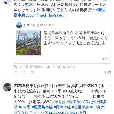
暫くは熊本⇒鹿児島へは 宮崎県廻りが在来線ルートと
成りそうです🚨 氷川町の宇佐付近の被害状況🚨
#
鹿児
島本線
x.com/maoh_lab/statu…
まおいち
@maoh_lab
鹿児島本線有佐付近 吸上変圧器のよ
うな重量物はこういう時に弱点になり
ますね かといって地上に置く訳にも...
1:23
🇯🇵 防犯設備士🚨 JM6LXD📶
@
STcoms
8:45
2026年夏乗り鉄旅(2日目) 乗車:博多駅 列車:2047H(博
多発武雄温泉行) 備考:787系BM1編成8連 特急かも
め47号 乗車率は約90% (始発時点) ※自由席
約99%、指定席約83%
#
乗り鉄
#
鉄道旅
#
JR九州
#
博多
駅
#
787系
#
鹿児島本線
#
長崎本線
#
佐世保線
#
JR九州
おでかけネットパス
pic.x.com/9notysTRXl