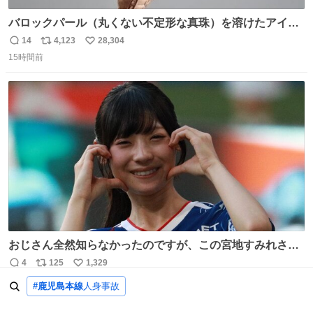
バロックパール（丸くない不定形な真珠）を溶けたアイス
や飴玉、雲、アヒルに見立ててジュエリーデザイナー、
14
4,123
28,304
返
リ
い
Ben Choi 蔡俊文さんの作品。
15時間前
信
ポ
い
instagram.com/bcjoaillerie/
数
ス
ね
ト
数
数
おじさん全然知らなかったのですが、この宮地すみれさん
（日向坂46）はマリサポだったのですね。 カメラ目線でに
4
125
1,329
返
リ
い
っこりしていただいたので撮影したものの、全然誰だか知
1日前
信
ポ
い
#鹿児島本線
人身事故
りませんでした。 マリサポらしいのでこれからは名前覚え
数
ス
ね
ます！！