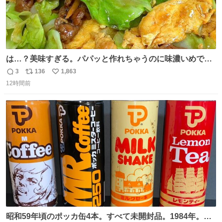
は…？美味すぎる。パパッと作れちゃうのに味濃いめで満
足感エグいの天才だろ🥹
3
136
1,863
返
リ
い
12時間前
信
ポ
い
数
ス
ね
ト
数
数
昭和59年頃のポッカ缶4本。すべて未開封品。1984年。P