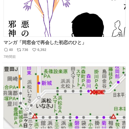
マンガ「同窓会で再会した初恋のひと」
40
736
6,392
返
リ
い
7時間前
信
ポ
い
数
ス
ね
ト
数
数