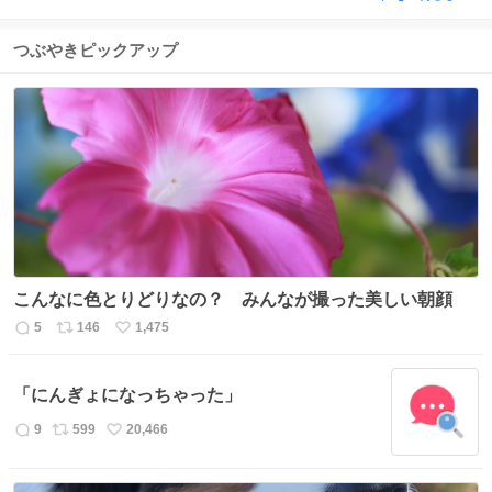
つぶやきピックアップ
こんなに色とりどりなの？ みんなが撮った美しい朝顔
5
146
1,475
返
リ
い
信
ポ
い
数
ス
ね
「にんぎょになっちゃった」
ト
数
数
9
599
20,466
返
リ
い
信
ポ
い
数
ス
ね