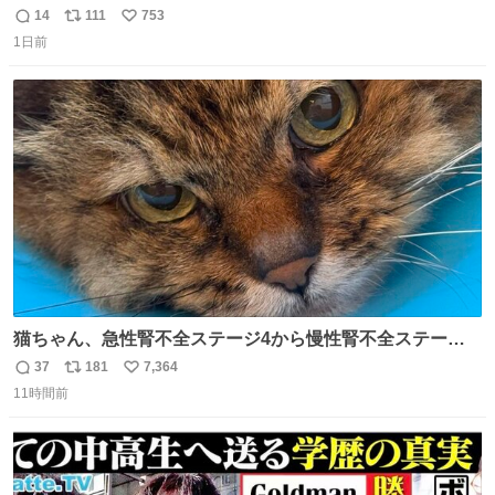
マーク。昭和レトロ！
14
111
753
返
リ
い
1日前
信
ポ
い
数
ス
ね
ト
数
数
猫ちゃん、急性腎不全ステージ4から慢性腎不全ステージ2
になりました😭点滴も週一で大丈夫になった… このままだ
37
181
7,364
返
リ
い
と2、3日持たないって言われたのが嘘みたい…本当に嬉し
11時間前
信
ポ
い
い😭😭😭頑張ってくれてありがとう😭😭😭 嬉しくて帰り
数
ス
ね
道泣きながら歩いてたら向こうから来た人にすごい顔され
ト
数
数
た🫠