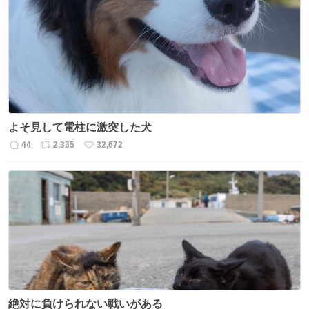
ト
数
数
よそ見して電柱に激突した犬
44
2,335
32,672
返
リ
い
信
ポ
い
数
ス
ね
ト
数
数
絶対に負けられない戦いがある