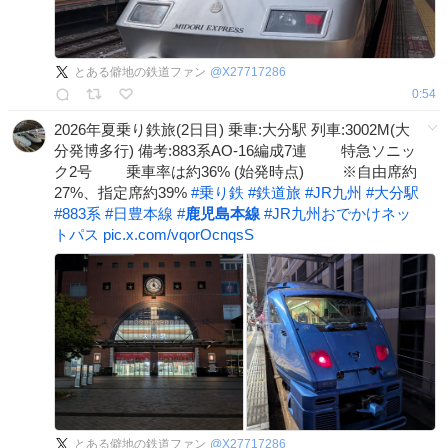
とある僻地の鉄道ファン
@
X27717286
0:54
2026年夏乗り鉄旅(2日目) 乗車:大分駅 列車:3002M(大
分発博多行) 備考:883系AO-16編成7連 特急ソニッ
ク2号 乗車率は約36% (始発時点) ※自由席約
27%、指定席約39%
#
乗り鉄
#
鉄道旅
#
JR九州
#
大分駅
#
883系
#
日豊本線
#
鹿児島本線
#
JR九州おでかけネッ
トパス
pic.x.com/vqorOcnqsS
とある僻地の鉄道ファン
@
X27717286