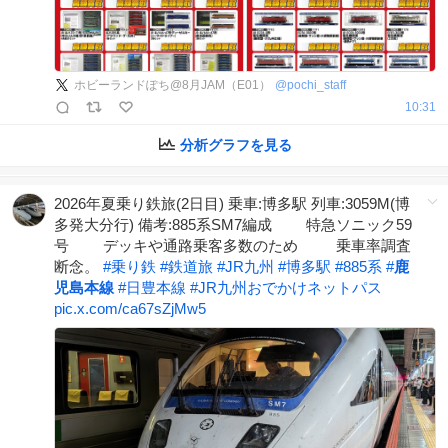
ホビーランドぽち@8月JAM（E01）
@
pochi_staff
10:31
分析グラフを見る
2026年夏乗り鉄旅(2日目) 乗車:博多駅 列車:3059M(博
多発大分行) 備考:885系SM7編成 特急ソニック59
号 デッキや通路乗客多数のため 乗車率調査
断念。
#
乗り鉄
#
鉄道旅
#
JR九州
#
博多駅
#
885系
#
鹿
児島本線
#
日豊本線
#
JR九州おでかけネットパス
pic.x.com/ca67sZjMw5