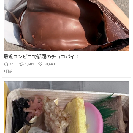
最近コンビニで話題のチョコパイ！
323
1,601
30,443
返
リ
い
1日前
信
ポ
い
数
ス
ね
ト
数
数