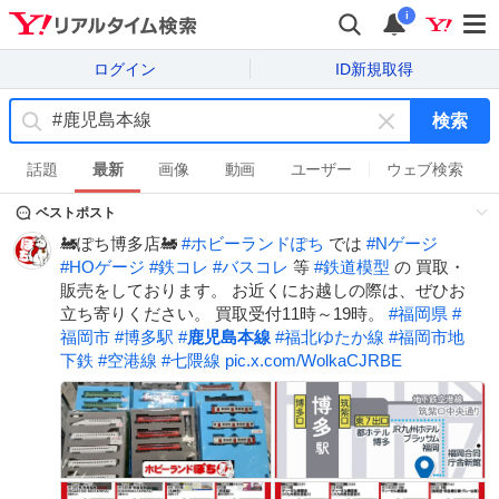
i
ログイン
ID新規取得
検索
キ
ー
話題
最新
画像
動画
ユーザー
ウェブ検索
ワ
ベストポスト
ー
ド
🚂ぽち博多店🚂
#
ホビーランドぽち
では
#
Nゲージ
を
#
HOゲージ
#
鉄コレ
#
バスコレ
等
#
鉄道模型
の 買取・
消
販売をしております。 お近くにお越しの際は、ぜひお
す
立ち寄りください。 買取受付11時～19時。
#
福岡県
#
福岡市
#
博多駅
#
鹿児島本線
#
福北ゆたか線
#
福岡市地
下鉄
#
空港線
#
七隈線
pic.x.com/WolkaCJRBE