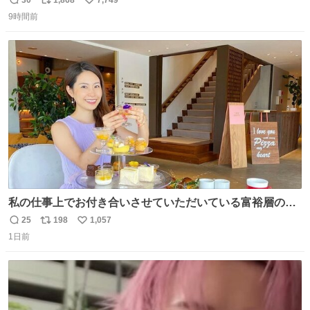
返
リ
い
9時間前
信
ポ
い
数
ス
ね
ト
数
数
私の仕事上でお付き合いさせていただいている富裕層の社
長さん達は、こんな事しない。 こんな自慢は一切しない
25
198
1,057
返
リ
い
し、なんなら表に出てこない。 自分に自信がない半端モン
1日前
信
ポ
い
はブランドで自分を飾りキラキラ自慢をする。 #折田楓
数
ス
ね
#merchu
ト
数
数