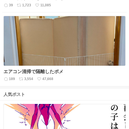
39
1,723
11,085
返
リ
い
信
ポ
い
数
ス
ね
ト
数
数
エアコン清掃で隔離したポメ
189
3,554
47,668
返
リ
い
信
ポ
い
数
ス
ね
人気ポスト
ト
数
数