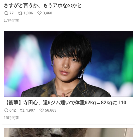
さすがと言うか、もうアホなのかと
77
1,006
3,460
返
リ
い
17時間前
信
ポ
い
数
ス
ね
ト
数
数
【衝撃】寺田心、週6ジム通いで体重62kg→82kgに 110kg
のベンチプレス持ち上げる姿披露
642
4,907
56,663
返
リ
い
news.livedoor.com/article/detail… 元々自重のみだった
15時間前
信
ポ
い
が、更に筋肉を大きくするためジム通いを開始。筋肉増量
数
ス
ね
のためおにぎり10個、ゼリー飲料3～4本、パスタと毎日4
ト
数