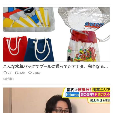
信
ポ
い
数
ス
ね
ト
数
数
こんな水着バッグでプールに通ってたアナタ、完全なる同
世代（笑） #70年代 #80年代 #昭和レトロ
22
129
2,569
返
リ
い
4時間前
信
ポ
い
数
ス
ね
ト
数
数