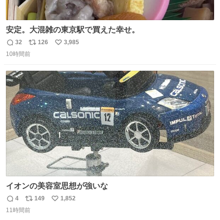
安定。大混雑の東京駅で買えた幸せ。
32
126
3,985
返
リ
い
10時間前
信
ポ
い
数
ス
ね
ト
数
数
イオンの美容室思想が強いな
4
149
1,852
返
リ
い
11時間前
信
ポ
い