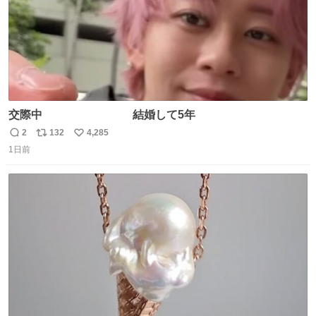
交際中 結婚して5年
2
132
4,285
返
リ
い
1日前
信
ポ
い
数
ス
ね
ト
数
数