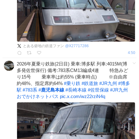
とある僻地の鉄道ファン
@
X27717286
4:50
2026年夏乗り鉄旅(2日目) 乗車:博多駅 列車:4015M(博
多発佐世保行) 備考:783系CM13編成4連 特急みど
り15号 乗車率は約55% (乗車時点) ※自由席
約48%、指定席約64%
#
乗り鉄
#
鉄道旅
#
JR九州
#
博多
駅
#
783系
#
鹿児島本線
#
長崎本線
#
佐世保線
#
JR九州
おでかけネットパス
pic.x.com/wz22rziN4q