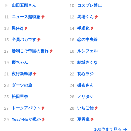
山田五郎さん
コスプレ禁止
ニュース超特急
馬場くん
男(42)
半虚化
全員バカです
恋の中央線
勝利こそ帝国の誉れ
ルシフェル
慶ちゃん
結城さくな
夜行新幹線
初心ラジ
ダーツの旅
掛布さん
松田里奈
ノリタケ
トークアバウト
いちご飴
YesかNoか私か
夏雲嵐
100位まで見る