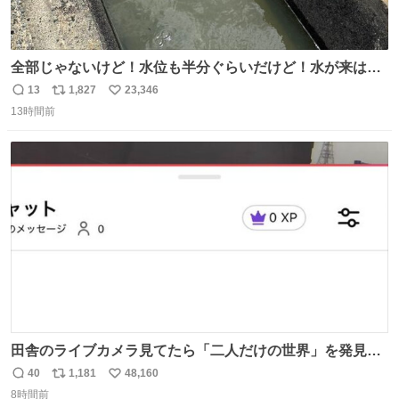
全部じゃないけど！水位も半分ぐらいだけど！水が来はじ
めたよ！！！ 作業してくれた方々ありがとーーー
13
1,827
23,346
返
リ
い
ー！！！！！！！！！！！！！！！！！！！！！！！！！
13時間前
信
ポ
い
！
数
ス
ね
ト
数
数
田舎のライブカメラ見てたら「二人だけの世界」を発見し
た
40
1,181
48,160
返
リ
い
8時間前