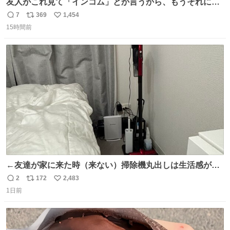
友人がこれ見て「インコム」とか言うから、もうそれにし
か見えなくなっちゃった。
7
369
1,454
返
リ
い
15時間前
信
ポ
い
数
ス
ね
ト
数
数
←友達が家に来た時（来ない）掃除機丸出しは生活感が出
てかっこ悪いなぁ →せや
2
172
2,483
返
リ
い
1日前
信
ポ
い
数
ス
ね
ト
数
数