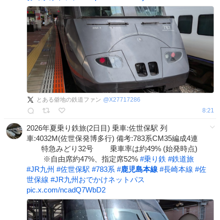
とある僻地の鉄道ファン
@
X27717286
8:21
2026年夏乗り鉄旅(2日目) 乗車:佐世保駅 列
車:4032M(佐世保発博多行) 備考:783系CM35編成4連
特急みどり32号 乗車率は約49% (始発時点)
※自由席約47%、指定席52%
#
乗り鉄
#
鉄道旅
#
JR九州
#
佐世保駅
#
783系
#
鹿児島本線
#
長崎本線
#
佐
世保線
#
JR九州おでかけネットパス
pic.x.com/ncadQ7WbD2