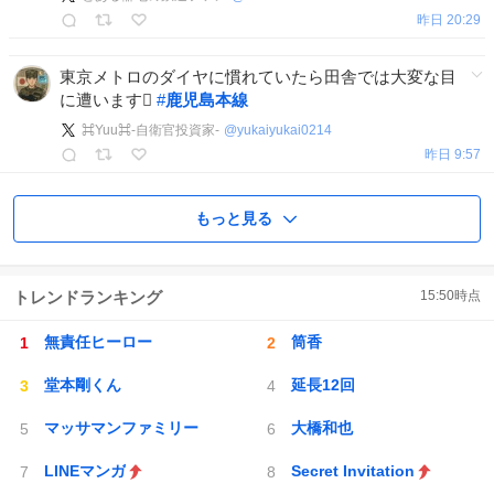
昨日 20:29
東京メトロのダイヤに慣れていたら田舎では大変な目
に遭います🫩
#
鹿児島本線
⌘Yuu⌘-自衛官投資家-
@
yukaiyukai0214
昨日 9:57
もっと見る
トレンドランキング
15:50
時点
無責任ヒーロー
筒香
堂本剛くん
延長12回
マッサマンファミリー
大橋和也
LINEマンガ
Secret Invitation