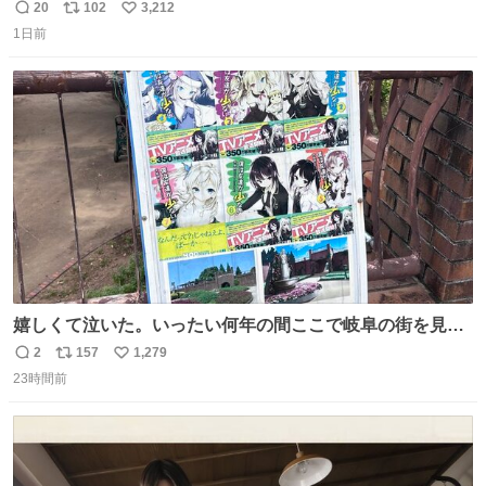
20
102
3,212
返
リ
い
1日前
信
ポ
い
数
ス
ね
ト
数
数
嬉しくて泣いた。いったい何年の間ここで岐阜の街を見守
ってたんだ･･･ 河合荘も変サラも小市民も、全部･･･
2
157
1,279
返
リ
い
23時間前
信
ポ
い
数
ス
ね
ト
数
数