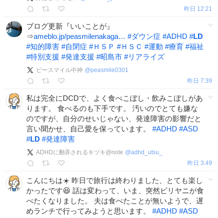
昨日 12:21
ブログ更新『いいことが』
⇒
ameblo.jp/peasmilenakaga…
#
ダウン症
#
ADHD
#
LD
#
知的障害
#
自閉症
#
ＨＳＰ
#
ＨＳＣ
#
運動
#
療育
#
福祉
#
特別支援
#
発達支援
#
昭島市
#
リアライズ
ピースマイル中神
@
peasmile0301
昨日 7:39
私は完全にDCDで、よく食べこぼし・飲みこぼしがあ
ります。 食べるのも下手です。 汚いのでとても嫌な
のですが、自分のせいじゃない、発達障害の影響だと
言い聞かせ、自己愛を保っています。
#
ADHD
#
ASD
#
LD
#
発達障害
ADHDに翻弄されるキヅキ@note
@
adhd_utsu_
昨日 3:49
こんにちは☀️ 昨日で旅行は終わりました、とても楽し
かったです😆 話は変わって、いま、突然ビリヤニが食
べたくなりました。 夫は食べたことが無いようで、遅
めランチで行ってみようと思います。
#
ADHD
#
ASD