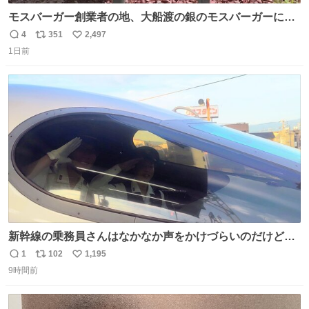
モスバーガー創業者の地、大船渡の銀のモスバーガーに一
礼。
4
351
2,497
返
リ
い
1日前
信
ポ
い
数
ス
ね
ト
数
数
新幹線の乗務員さんはなかなか声をかけづらいのだけど😅
ルミエールの運転士さん、運転台にカメラマン向けたらお
1
102
1,195
返
リ
い
二人で敬礼🫡✨ 暗くて上手く撮れないなぁ…な顔してた
9時間前
信
ポ
い
ら、わざわざ車外に出て来てくださり✨ 「フリー素材なの
数
ス
ね
で載せて大丈夫です！」と自ら言ってくださる親切気さく
ト
数