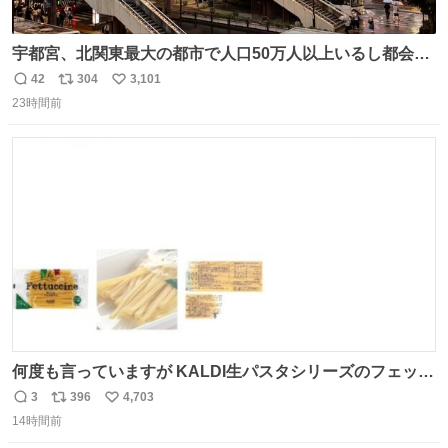
宇都宮、北関東最大の都市で人口50万人以上いるし都会何
だろうなと思っていたら想像以上に都会で興奮した
42
304
3,101
返
リ
い
23時間前
信
ポ
い
数
ス
ね
ト
数
数
何度も言っていますが KALDI生パスタシリーズのフェット
チーネは 真剣(ガチ)で美味いぞ
3
396
4,703
返
リ
い
14時間前
信
ポ
い