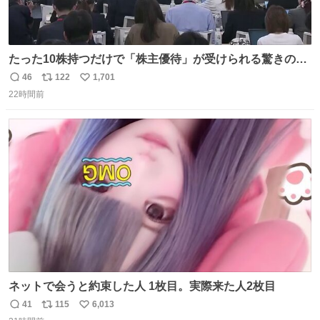
たった10株持つだけで「株主優待」が受けられる驚きの企
業ランキング 第9位：不二家（株価：約2,400円） 第8位：
46
122
1,701
返
リ
い
日本マクドナルド（株価：約7,600円） 第7位：ソニーグル
22時間前
信
ポ
い
ープ（株価：約3,341円） 第6位：鈴茂器工（株価：約
数
ス
ね
1,070円） 第5位：壱番屋（CoCo壱番屋カレー）（株価：
ト
数
数
約900円）
ネットで会うと約束した人 1枚目。実際来た人2枚目
41
115
6,013
返
リ
い