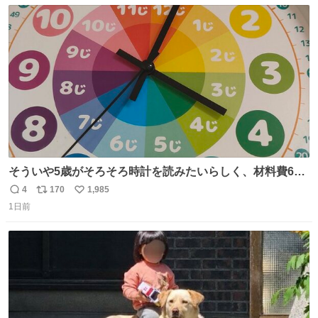
数
ス
ね
ト
数
数
そういや5歳がそろそろ時計を読みたいらしく、材料費600
円で作れる知育時計作ってみた！ めっちゃ簡単！ ありがと
4
170
1,985
返
リ
い
う先人！
1日前
信
ポ
い
数
ス
ね
ト
数
数