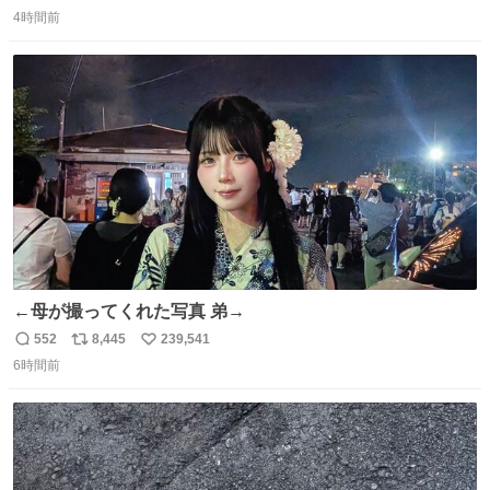
返
リ
い
4時間前
信
ポ
い
数
ス
ね
ト
数
数
←母が撮ってくれた写真 弟→
552
8,445
239,541
返
リ
い
6時間前
信
ポ
い
数
ス
ね
ト
数
数