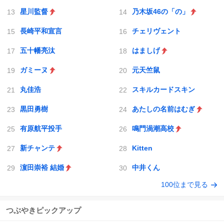
星川監督
乃木坂46の「の」
長崎平和宣言
チェリヴェント
五十幡亮汰
はましげ
ガミーヌ
元天竺鼠
丸佳浩
スキルカードスキン
黒田勇樹
あたしの名前はむぎ
有原航平投手
鳴門渦潮高校
新チャンテ
Kitten
濵田崇裕 結婚
中井くん
100位まで見る
つぶやきピックアップ