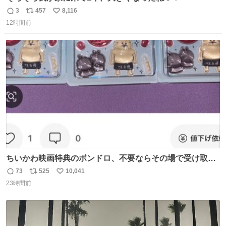
3
457
8,116
返
リ
い
12時間前
信
ポ
い
数
ス
ね
ト
数
数
ちいかわ映画特典のボンドロ、不要ならその場で受け取り
辞退すれば良いのに白々しい
73
525
10,041
返
リ
い
23時間前
信
ポ
い
数
ス
ね
ト
数
数