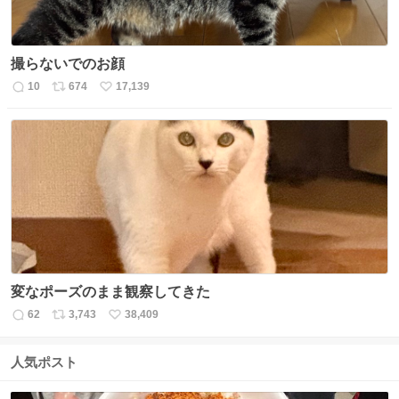
撮らないでのお顔
10
674
17,139
返
リ
い
信
ポ
い
数
ス
ね
ト
数
数
変なポーズのまま観察してきた
62
3,743
38,409
返
リ
い
信
ポ
い
数
ス
ね
人気ポスト
ト
数
数