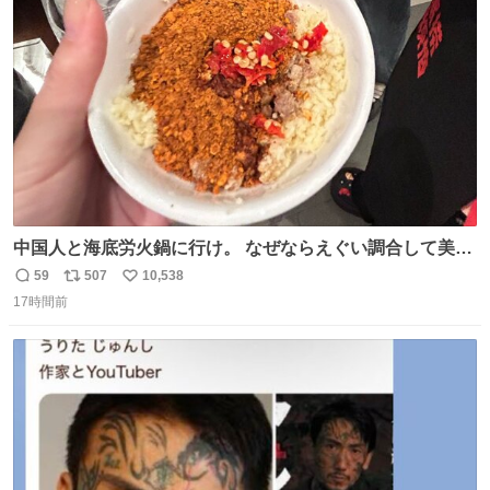
中国人と海底労火鍋に行け。 なぜならえぐい調合して美味
しすぎる ソースを作ってくれるから。
59
507
10,538
返
リ
い
17時間前
信
ポ
い
数
ス
ね
ト
数
数