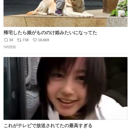
帰宅したら娘がもののけ姫みたいになってた
30
738
18,669
返
リ
い
5時間前
信
ポ
い
数
ス
ね
ト
数
数
これがテレビで放送されてたの最高すぎる