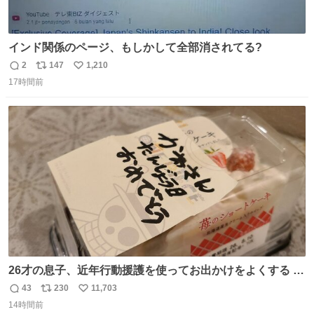
インド関係のページ、もしかして全部消されてる?
2
147
1,210
返
リ
い
17時間前
信
ポ
い
数
ス
ね
ト
数
数
26才の息子、近年行動援護を使ってお出かけをよくする 親
との外出はもう嫌らしい。 中身は小学生位なのに小癪な😅
43
230
11,703
返
リ
い
昨日は夜のショッピングモールに行った 先に寝といてよ❗
14時間前
信
ポ
い