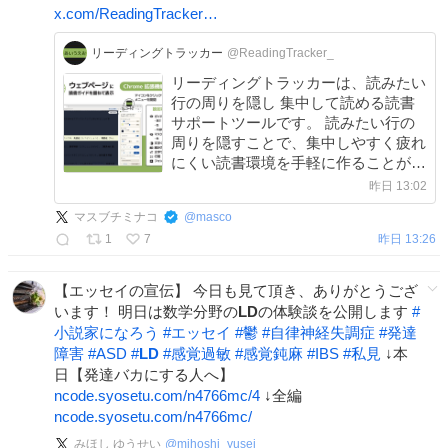
x.com/ReadingTracker…
リーディングトラッカー
@ReadingTracker_
リーディングトラッカーは、読みたい
行の周りを隠し 集中して読める読書
サポートツールです。 読みたい行の
周りを隠すことで、集中しやすく疲れ
にくい読書環境を手軽に作ることがで
きます。 ウェブページに使える
昨日 13:02
Chrome拡張機能版、PDFファイルに
マスブチミナコ
@
masco
使えるWindows版があります。 #リー
1
7
昨日 13:26
ディングトラッカー
【エッセイの宣伝】 今日も見て頂き、ありがとうござ
います！ 明日は数学分野の
LD
の体験談を公開します
#
小説家になろう
#
エッセイ
#
鬱
#
自律神経失調症
#
発達
障害
#
ASD
#
LD
#
感覚過敏
#
感覚鈍麻
#
IBS
#
私見
↓本
日【発達バカにする人へ】
ncode.syosetu.com/n4766mc/4
↓全編
ncode.syosetu.com/n4766mc/
みほし ゆうせい
@
mihoshi_yusei