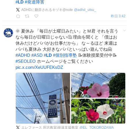
#
LD
#
発達障害
ADHDに翻弄されるキヅキ@note
@
adhd_utsu_
昨日 3:42
🌞 夏休み 「毎日が土曜日みたい」とＭ君 それを言う
なら毎日が日曜日じゃない🤔 理由を聞くと 「僕はお
休みだけどパパがお仕事だから」 な～るほど 来週は
パパも夏休み 大好きなパパといっぱい遊んでね🤗
#
ADHD
#
ASD
#
LD
#
個別指導塾
📝体験授業受付中📝
#
SEOLEO
ホームページをご覧ください
pic.x.com/XeUUFEKsDZ
エレファース 所沢教室|発達支援教室
@
EL_TOKOROZAWA