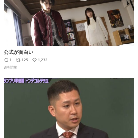
公式が面白い
1
125
1,232
返
リ
い
8時間前
信
ポ
い
数
ス
ね
ト
数
数