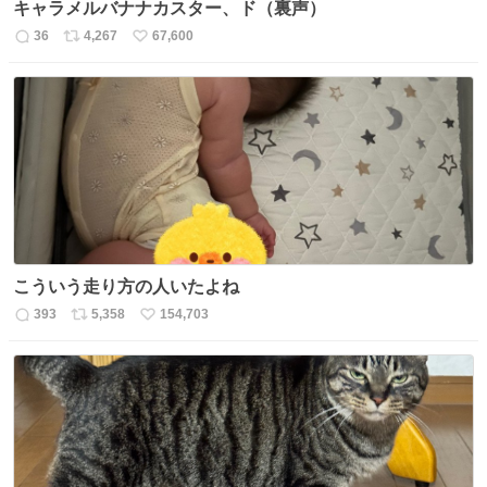
キャラメルバナナカスター、ド（裏声）
36
4,267
67,600
返
リ
い
信
ポ
い
数
ス
ね
ト
数
数
こういう走り方の人いたよね
393
5,358
154,703
返
リ
い
信
ポ
い
数
ス
ね
ト
数
数