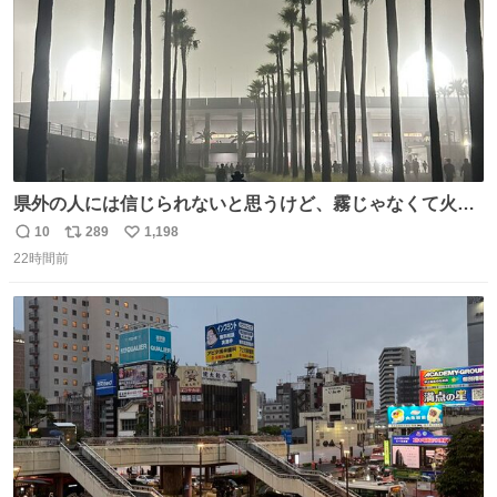
県外の人には信じられないと思うけど、霧じゃなくて火山
灰です🌋 #桜島
10
289
1,198
返
リ
い
22時間前
信
ポ
い
数
ス
ね
ト
数
数