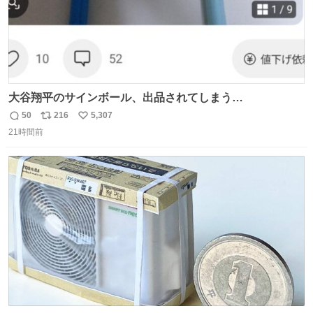
大谷翔平のサインボール、出品されてしまう…
50
216
5,307
返
リ
い
21時間前
信
ポ
い
数
ス
ね
ト
数
数