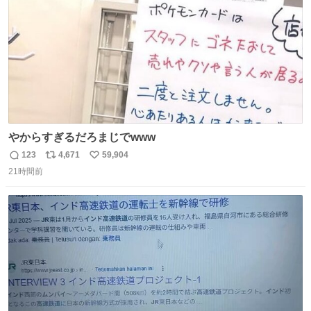
やからすぎるだろまじでwww
123
4,671
59,904
返
リ
い
21時間前
信
ポ
い
数
ス
ね
ト
数
数