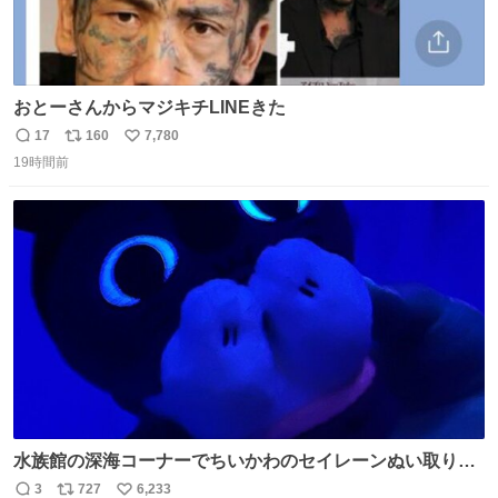
おとーさんからマジキチLINEきた
17
160
7,780
返
リ
い
19時間前
信
ポ
い
数
ス
ね
ト
数
数
水族館の深海コーナーでちいかわのセイレーンぬい取り出
したら目光っててビビりました #ちいかわ
3
727
6,233