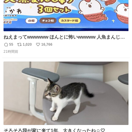
ねえまってwwwwww ほんとに怖いwwwww 人魚まんじゅ
う買ってきたから私も永遠のいのちを…ぐへへ…と思いな
55
1,020
16,766
返
リ
い
がら1つ食べたら 奥歯欠けたんだけど！！！！？？？ しか
21時間前
信
ポ
い
もガッツリ😭 まんじゅうだよ？？？？？？ ガリッて言っ
数
ス
ね
たから何？と思って口から出したら自分の歯wwwwww セ
ト
数
数
イレーンの呪いじゃん😭
そろそろ我が家に来て1年、大きくなったね☺️🤍