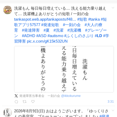
洗濯もん 毎日毎日増えている… 洗える能力乗り越え
て… 洗濯機よありがとうの短歌 / 一刻の会
tankaspot.web.app/tankaposts/f48…
#
短歌
#
tanka
#
短
歌アプリ57577
#
発達短歌
#
一刻の会
#
大人の療
育
#
発達障害
#
夏
#
洗濯
#
洗濯機
#
グレーゾー
ン
#
ADHD
#
ASD
#
autismo
#
ふくしのさぷり
#
LD
#
学
習障害
pic.x.com/gK15k532UN
発達障害当事者会 一刻の会
@
ikkokurume
3:31
2026年8月9日(日) おはようございます。「ゆっくりさ
んの美容室 ブルートーン」オープンしました♪
#
発達