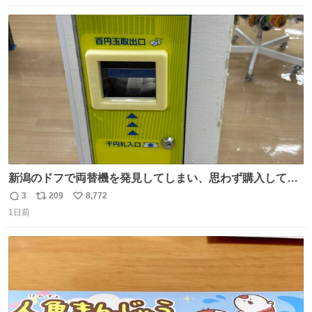
と何度も何度も言い残して。 起きたら冷蔵庫に… ああ、こ
数
ス
ね
れ買いに行ってくれたんだ…😭
ト
数
数
新潟のドフで両替機を発見してしまい、思わず購入してし
まい大阪に発送するイベントが発生
3
209
8,772
返
リ
い
1日前
信
ポ
い
数
ス
ね
ト
数
数