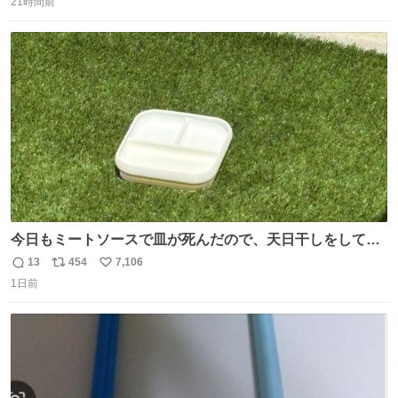
21時間前
信
ポ
い
数
ス
ね
ト
数
数
今日もミートソースで皿が死んだので、天日干しをしてい
ます🍝 ありがとう先人の知恵
13
454
7,106
返
リ
い
1日前
信
ポ
い
数
ス
ね
ト
数
数