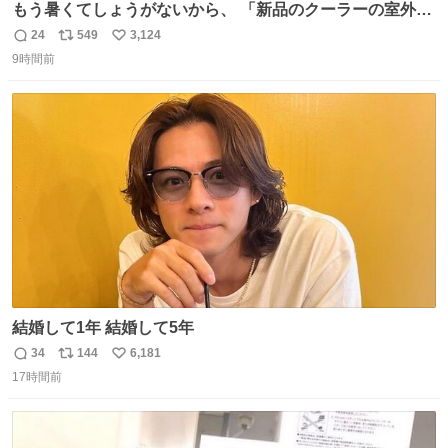
もう暑くてしょうがないから、 「新品のクーラーの室外機
のミニチュア」 でも見ていってよ
24
549
3,124
返
リ
い
9時間前
信
ポ
い
数
ス
ね
ト
数
数
結婚して1年 結婚して5年
34
144
6,181
返
リ
い
17時間前
信
ポ
い
数
ス
ね
ト
数
数