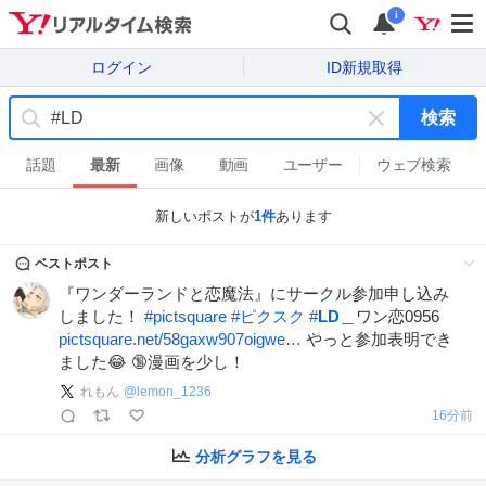
i
ログイン
ID新規取得
検索
キ
ー
話題
最新
画像
動画
ユーザー
ウェブ検索
ワ
ー
新しいポストが
1
件
あります
ド
を
ベストポスト
消
『ワンダーランドと恋魔法』にサークル参加申し込み
す
しました！
#
pictsquare
#
ピクスク
#
LD
＿ワン恋0956
pictsquare.net/58gaxw907oigwe…
やっと参加表明でき
ました😂 🔞漫画を少し！
れもん
@
lemon_1236
16分前
分析グラフを見る