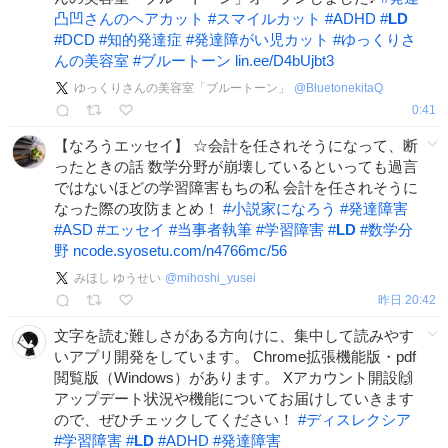
凸凹さんのヘアカット
#
スマイルカット
#
ADHD
#
LD
#
DCD
#
知的発達症
#
発達障がい児カット
#
ゆっくりさ
んの美容室
#
ブルートーン
lin.ee/D4bUjbt3
ゆっくりさんの美容室「ブルートーン」
@
BluetonekitaQ
0:41
【なろうエッセイ】 ☆会計を任されそうになって、断
ったときの話 数学分野が崩壊しているといっても過言
ではないほどの学習障害もちの私 会計を任されそうに
なった際の攻防まとめ！
#
小説家になろう
#
発達障害
#
ASD
#
エッセイ
#
当事者執筆
#
学習障害
#
LD
#
数学分
野
ncode.syosetu.com/n4766mc/56
みほし ゆうせい
@
mihoshi_yusei
昨日 20:42
文字を読む難しさがある方向けに、集中して読みやす
いアプリ開発をしています。 Chrome拡張機能版・pdf
閲覧版（Windows）があります。 Xアカウント開設🙌
アップデート状況や機能についてお届けしていきます
ので、ぜひチェックしてください！
#
ディスレクシア
#
学習障害
#
LD
#
ADHD
#
発達障害