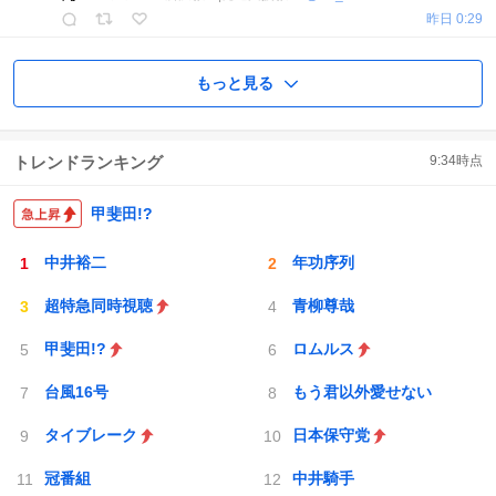
昨日 0:29
もっと見る
トレンドランキング
9:34
時点
甲斐田!?
中井裕二
年功序列
超特急同時視聴
青柳尊哉
甲斐田!?
ロムルス
台風16号
もう君以外愛せない
タイブレーク
日本保守党
冠番組
中井騎手