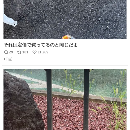
それは定価で買ってるのと同じだよ
29
101
11,269
返
リ
い
1日前
信
ポ
い
数
ス
ね
ト
数
数