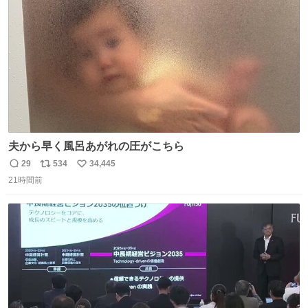
数
なS運転士さん感謝
夫から早く風呂あがれの圧がこちら
29
534
34,445
返
リ
い
21時間前
信
ポ
い
数
ス
ね
ト
数
数