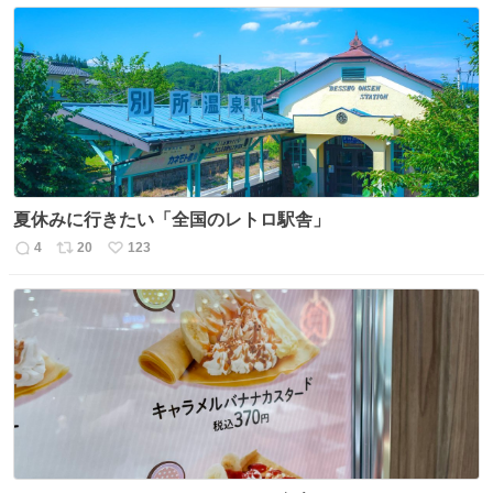
夏休みに行きたい「全国のレトロ駅舎」
4
20
123
返
リ
い
信
ポ
い
数
ス
ね
ト
数
数