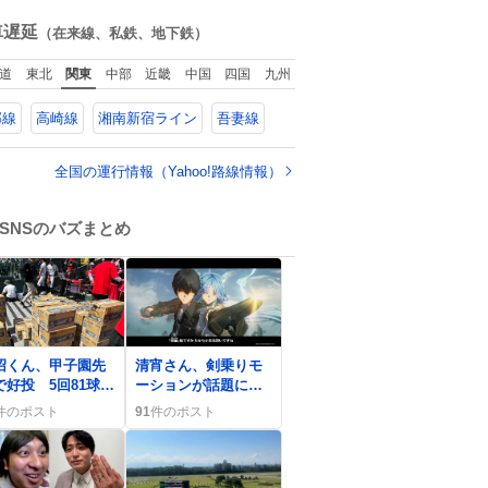
香水は、髪や肌の
ね
入れと同じくら
数
車遅延
（在来線、私鉄、地下鉄）
、ヴィクトリア朝
女性達の美容習慣
道
東北
関東
中部
近畿
中国
四国
九州
欠かせないものだ
当時の香水
郡線
高崎線
湘南新宿ライン
吾妻線
、現在私たちが知
香水よりも単純な
成で、その大部分
全国の運行情報（Yahoo!路線情報）
薔薇、菫、ベルガ
ット、
SNSのバズまとめ
0
沼くん、甲子園先
清宵さん、剣乗りモ
で好投 5回81球無
ーションが話題に
点、スライダー三
「かっこいい」ファ
件のポスト
91
件のポスト
で歓声沸く
ン熱狂