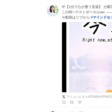
🩵【1分で心が整う音楽】 土曜
この時✨ゲストボーカルver.
※動画はリプから
#
マインドセ
アトムハピネス/ATOMHAPPINES