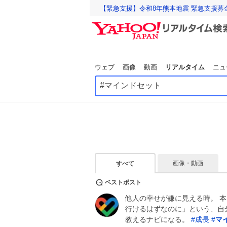
【緊急支援】令和8年熊本地震 緊急支援募
ウェブ
画像
動画
リアルタイム
ニュ
画像・動画
すべて
ベストポスト
他人の幸せが嫌に見える時。 
行けるはずなのに」という、自
教えるナビになる。
#
成長
#
マ