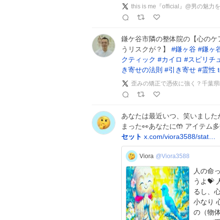
this is me『official』@男の魅
鎌ケ谷市隣の整体院の【心のケ
うリスクが？】
#
鎌ヶ谷
#
鎌ヶ
クティック
#
カイロ
#
スピリチ
き寄せの法則
#
引き寄せ
#
霊性
あなたは最近いつ、笑いました
まった👀あなたに🤲 アイテム多
セット
x.com/viora3588/stat…
Viora
@Viora3588
人の命
うよ💝 人はねっ、安心&安全が確実であるから 楽しめ
るし、心から笑え
小なり 
の（物体）