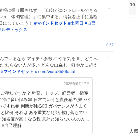
10
情報に振り回されず、「自分がコントロールできる
シュ、体調管理）」に集中する。情報を上手に遮断
日にしていこう！
#
マインドセット
#
土曜日
#
自己
タルデトックス
0:57
いるなら アイテム多数🪄 やる気を❤️‍🔥、どこへ
なた 知らない人が多い どんな山⛰️も、軽やかに超え

#
マインドセット
x.com/viora3588/stat…
2026年6月17日
すか？ 幹部、トップ、経営者、指導
に特に多い悩み😫 日常でいうと責任感の強いパ
が鈍る😮‍💨 ガバナンスがうまく
る重要な1択が抜け落ちてい
の方が
多い内容 #自己理解
人