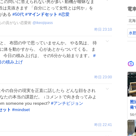
も
 この問いに答えられない男が多い 動機が曖昧なま
ね
手
性は見抜きます 「自分にとって女性とは何か」を
数
電
い
がある
#
50代
#
マインドセット
#
恋愛
の
北海
に
からの貢がない恋愛術
@
ikeojipass
った。 
昨日 23:10
水
は
る
と、 布団の中で思っていませんか。 やる気は、 待
組
に体を動かすから、 心があとからついてくる。 ま
は
モ
。 今日の積み上げは、 その5分から始まります。
#
日の積み上げ
昨日 23:00
る人に今の自分の現実を正直に話したら どんな顔をされ
なたの本当の課題だ。 ↓コメントで向き合ってみよ
0
照
from someone you respect?
#
アンチビジョン
発
セット
#
mindset
失
56
振
昨日 22:41