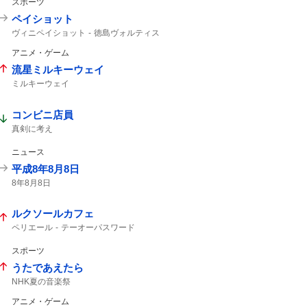
スポーツ
ペイショット
ヴィニペイショット
徳島ヴォルティス
ティラパット
北海道コンサドーレ札幌
アニメ・ゲーム
ヴォルティス
コンサドーレ
コンサドーレ札幌
コンサ
ヴィニ
流星ミルキーウェイ
シュート
ミルキーウェイ
コンビニ店員
真剣に考え
ニュース
平成8年8月8日
8年8月8日
ルクソールカフェ
ペリエール
テーオーパスワード
ナチュラルライズ
ウェイワードアクト
オメガギネス
レヴォントゥレット
スポーツ
ヒルノハンブルク
ヴァルツァーシャル
うたであえたら
札幌11
エルムS
アクションプラン
NHK夏の音楽祭
アニメ・ゲーム