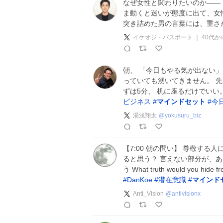
なぜ女性と関わりたいのか——
ま動くと迷いが態度に出て、女
突き詰めた男の言葉には、重さ
イケオジ・パスポート ｜ 40代
朝、 「今日もやる気が出ない」
っていても湧いてきません。 先
ずは5分、 机に座るだけでいい
ビジネス
#
マインドセット
#
今
湯浅翔太
@
yokusuru_biz
【7:00 朝の問い】 尊敬す
ると思う？ 言えない部分が、あ
う What truth would you hide 
#
DanKoe
#
潜在意識
#
マインド
Anti_Vision
@
antivisionx