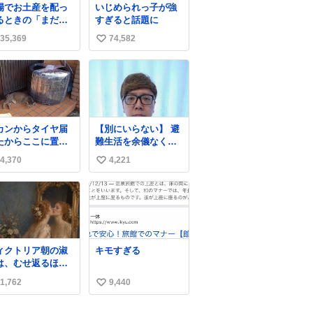
場でお土産を配っ
いじめられっ子が強
したため店舗に置
るときの「まだ気
すぎると話題に
てあるところ少な
いてませんよ」的
ですが見つけたら
35,369
74,582
い
演技が毎回シンド
いです🤩❣️
。
い
ね
数
カンからタイヤ届
【別にいらない】 避
たからここに置い
難生活を余儀なくさ
いたって写真送ら
れている子どもたち
4,370
4,221
い
てきたけど明らか
のためにヒカキンボ
猫が邪魔くさそう
ックス1000個を寄付
い
顔してて草
させていただきまし
ね
た
数
ィクトリア朝の淑
キモすぎる
は、むせ返るほど
量の香水を身につ
1,762
9,440
い
るものではないと
れていた。それで
い