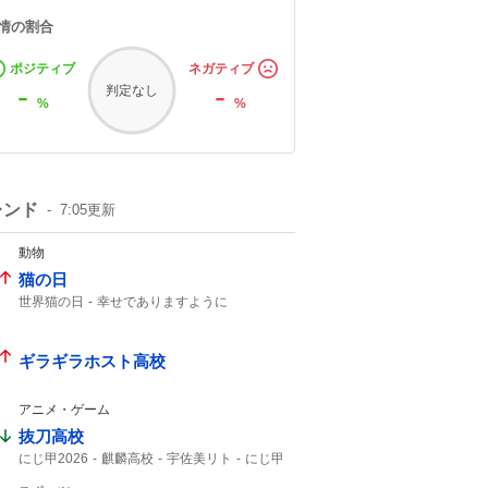
情の割合
ポジティブ
ネガティブ
-
-
判定なし
%
%
レンド
7:05
更新
動物
猫の日
世界猫の日
幸せでありますように
猫の鳴き声
ギラギラホスト高校
アニメ・ゲーム
抜刀高校
にじ甲2026
麒麟高校
宇佐美リト
にじ甲
宇佐美