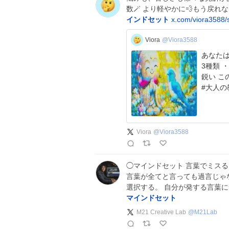
数🪄 より軽やかに💨もう戻れな
インドセット
x.com/viora3588/
Viora
@Viora3588
あなたはご存知
3種類 ・表面的に鋭い ・心に鋭い ・ジワッと心地良く
鋭い この違いがわかると 本質に辿り着くのは早い🚄💨
#大人の
Viora
@
Viora3588
◯マインドセット 言葉でミスる
言葉が全てと言っても過言じゃ
選択する。 自分が発する言葉
マインドセット
M21 Creative Lab
@
M21Lab