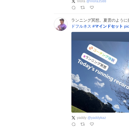
Viora
@
Viora3588
ランニング冥想。夏雲のように振
ドフルネス
#
マインドセット
pi
yaddy
@
yaddykaz