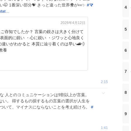
い🤭 1番深い部分💝 きっと違った世界🌍が👀✨
#
マ
4
stat…
2026年4月12日
5
でしたか？ 言葉の鋭さは大きく分けて
教養
6
7
2:15
8
な 人とのコミュニケーションは9割以上が言葉。
ない。 得するもの損するもの言葉の選択が人生を
について、マイナスにならないことを考え続けろ。
#
9
1:41