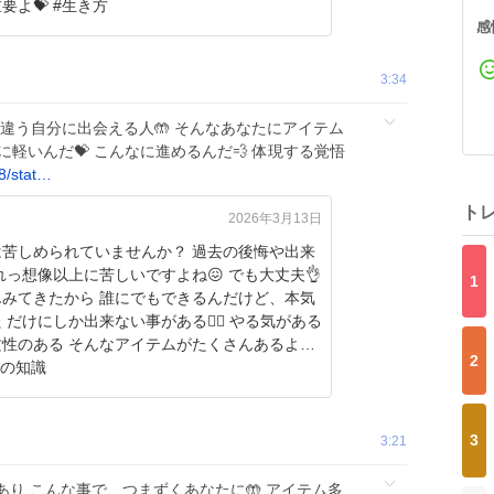
だけど重要よ💝 #生き方
感
3:34
は違う自分に出会える人🤲 そんなあなたにアイテム
に軽いんだ💝 こんなに進めるんだ💨 体現する覚悟
8/stat…
ト
2026年3月13日
しめられていませんか？ 過去の後悔や出来
1
んみてきたから 誰にでもできるんだけど、本気
けにしか出来ない事がある❤️‍🔥 やる気がある
性のある そんなアイテムがたくさんあるよ😉
2
大人の知識
3
3:21
り こんな事で、つまずくあなたに🤲 アイテム多