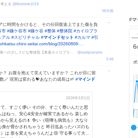
力を考える
@
thisisme1018
56分前
#
アに時間をかけると、その分回復途上でまた傷を負
谷市
#
鎌ケ谷市
#
鎌ケ谷
#
整体
#
整体院
#
カイロプラ
ュアル
#
スピリチャル
#
マインドセット
#
カルマ
#
引
tohkatsu-chiro-seitai.com/blog/20260808-…
6
歪みの矯正で憑依に強く？千葉県唯一の少しスピな整体院【東葛カイロプラクティック整体院】の、岡部 雄介
@
eastpueraria
5:46
ポ
か？ お腹を抱えて笑えていますか？ これが目に留
数🪄 現実は変わる💝あなたの成長は🌱
#
マインド
2026年3月1日
って、すごく儚い その分、すごく尊いんだと思
るの🌷 争い（喧嘩も病気も）大なり
心身が脅かされちゃうと 昨日迄あったハズのも
は 形を変えちゃうんだよ😢 守る事って大変