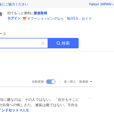
Yahoo! JAPAN
ヘ
金にご協力ください
IDでもっと便利に
新規取得
ログイン
ヤフーショッピングなら「毎日5％」おトク
ース
検索
キ
ー
ワ
ー
ド
を
消
自動更新
並べ替え：
新着順
す
本当に嫌なのは、その人ではない。 「自分もそこに
分自身への悔しさだ。 嫉妬は敵ではない。方向を
インドセット
#
人生