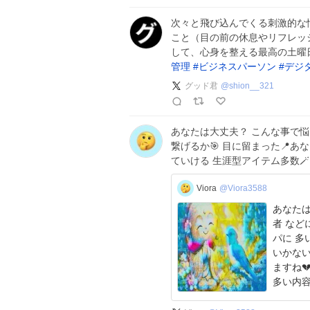
次々と飛び込んでくる刺激的な
こと（目の前の休息やリフレッ
して、心身を整える最高の土曜
管理
#
ビジネスパーソン
#
デジ
グッド君
@
shion__321
あなたは大丈夫？ こんな事で悩んで
繋げるか🎯 目に留まった📍あ
ていける 生涯型アイテム多数
Viora
@Viora3588
あなたはご存知で
者 など
パに 多いですね😣 判断
いかないと比例 それは あ
ますね💔 知名度が高くなる程 意外と知らない人