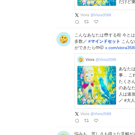
Viora
@
Viora3588
こんなあなたは😳する程 今と
多数🪄
#
マインドセット
こんな
ができたら🤲🤭
x.com/viora358
Viora
@Viora3588
あなたは苦
事… これっ想像以上に苦しいですよね😖 でも大丈夫👌
たくさ
のあなた だ
人は速攻
🪄 #
Viora
@
Viora3588
悩みも、苦しさも様々な見解があ