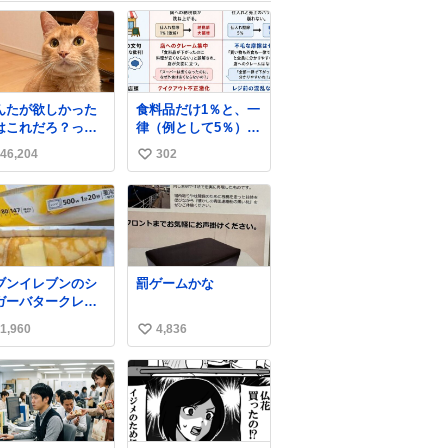
んたが欲しかった
食料品だけ1％と、一
はこれだろ？って
律（例として5％）の
って押してくれた
比較表を作ってみま
46,204
302
い
形がコチラ
した。 参考になるか
と思います。
い
ね
数
ブンイレブンのシ
罰ゲームかな
ガーバタークレー
とえんがわの寿司
1,960
4,836
い
探している人へ！
ュガーバタークレ
い
プは目黒、品川、
ね
田、渋谷、川崎、
数
浜、鶴見、九州の
部エリア限定商品
8月5日に発注が終