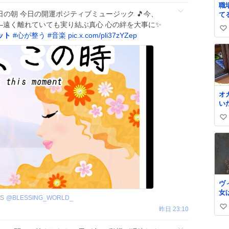
職
了
日の朝 今日の開運ポジティブミュージック 🎵今、
て
い
づ
 ——遠く離れていても実り結ぶ真心 心の絆を大事に✨
い
い
な
ット
#
心が整う
#
音楽
pic.x.com/pli37zYZep
即買
い
い
ね
数
オ
い
と
い
れ
に
い
な
ね
数
ヴ
女
S
@
BLESSING_WORLD_
大
昨日 23:10
い
け
さ
い