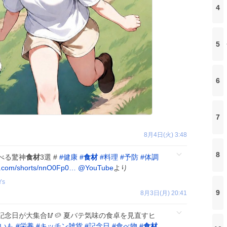
4
5
6
7
8月4日(火) 3:48
8
べる驚神
食材
3選 #
#
健康
#
食材
#
料理
#
予防
#
体調
.com/shorts/nnO0Fp0…
@YouTube
より
Ys
9
8月3日(月) 20:41
念日が大集合🥢🥔 夏バテ気味の食卓を見直すヒ
いも
#
栄養
#
キッチン雑貨
#
記念日
#
食べ物
#
食材