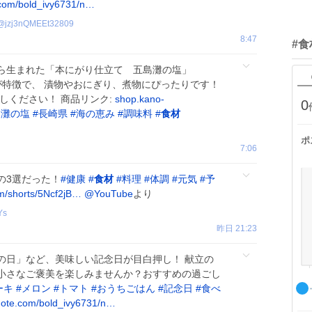
com/bold_ivy6731/n…
@
jzj3nQMEEt32809
8:47
#食
ら生まれた「本にがり仕立て 五島灘の塩」
いが特徴で、 漬物やおにぎり、煮物にぴったりです！
しください！ 商品リンク:
shop.kano-
0
島灘の塩
#
長崎県
#
海の恵み
#
調味料
#
食材
ポ
7:06
の3選だった！
#
健康
#
食材
#
料理
#
体調
#
元気
#
予
m/shorts/5Ncf2jB…
@YouTube
より
Ys
昨日 21:23
の日」など、美味しい記念日が目白押し！ 献立の
小さなご褒美を楽しみませんか？おすすめの過ごし
ーキ
#
メロン
#
トマト
#
おうちごはん
#
記念日
#
食べ
note.com/bold_ivy6731/n…