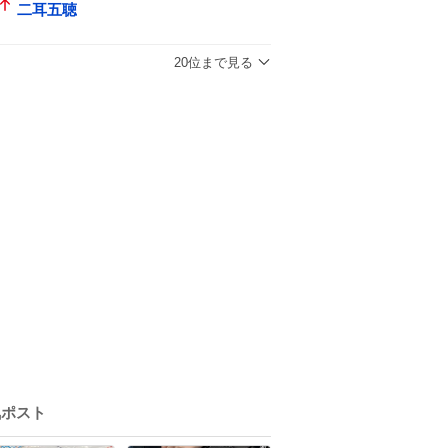
二耳五聴
20位まで見る
気ポスト