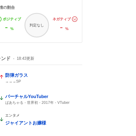
情の割合
ポジティブ
ネガティブ
-
-
判定なし
%
%
レンド
18:43
更新
防弾ガラス
→→→SP
バーチャルYouTuber
ばあちゃる
世界初
2017年
VTuber
デビュー
エンタメ
ジャイアントお嬢様