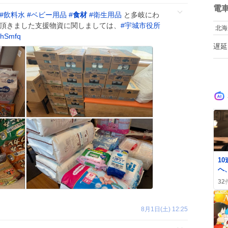
数
電
#
飲料水
#
ベビー用品
#
食材
#
衛生用品
と多岐にわ
 頂きました支援物資に関しましては、
#
宇城市役所
北海
ShSmfq
遅延
0
1
へ
ま
32
ぁ
の
8月1日(土) 12:25