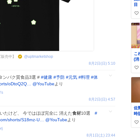
目
い
い
ね
数
こ
ズ販売中】
@
uptmarketshop
(
8月2日(日) 5:10
の
い
ら)
い
ンパク質食品3選 #
#
健康
#
予防
#
元気
#
料理
#
体
ね
horts/oDtoQ2Q…
@YouTube
より
数
Ys
8月2日(日) 4:57
佐
いたけど、 今ではほぼ完全に 消えた
食材
10選
#
時
っ
com/shorts/S18mz-U…
@YouTube
より
い
り
rj
肌
い
8月1日(土) 23:44
ね