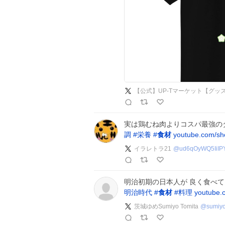
【公式】UP-Tマーケット【グッ
実は鶏むね肉よりコスパ最強のタ
調
#
栄養
#
食材
youtube.com/s
イラレトラ21
@
ud6qOyWQ5IiIP
明治初期の日本人が 良く食べて
明治時代
#
食材
#
料理
youtube.
茨城ゆめSumiyo Tomita
@
sumiyo