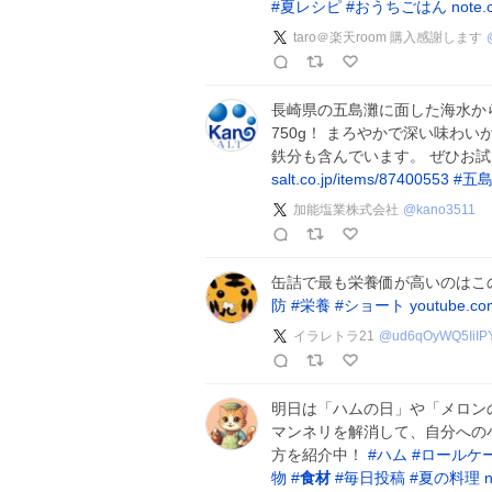
#
夏レシピ
#
おうちごはん
note.
taro＠楽天room 購入感謝します
長崎県の五島灘に面した海水か
750g！ まろやかで深い味わ
鉄分も含んでいます。 ぜひお試
salt.co.jp/items/87400553
#
五
加能塩業株式会社
@
kano3511
缶詰で最も栄養価が高いのはこ
防
#
栄養
#
ショート
youtube.co
イラレトラ21
@
ud6qOyWQ5IiIP
明日は「ハムの日」や「メロン
マンネリを解消して、自分への
方を紹介中！
#
ハム
#
ロールケ
物
#
食材
#
毎日投稿
#
夏の料理