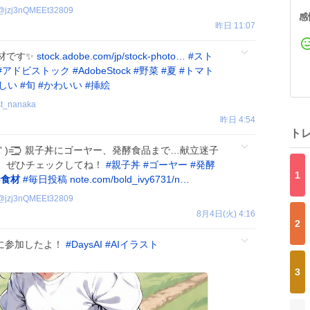
@
jzj3nQMEEt32809
感
昨日 11:07
材です✨
stock.adobe.com/jp/stock-photo…
#
スト
#
アドビストック
#
AdobeStock
#
野菜
#
夏
#
トマト
しい
#
旬
#
かわいい
#
挿絵
ust_nanaka
昨日 4:54
ト
' )=͟͟͞͞⊃ 親子丼にゴーヤー、発酵食品まで…献立迷子
。ぜひチェックしてね！
#
親子丼
#
ゴーヤー
#
発酵
1
#
食材
#
毎日投稿
note.com/bold_ivy6731/n…
@
jzj3nQMEEt32809
8月4日(火) 4:16
2
りに参加したよ！
#
DaysAI
#
AIイラスト
3