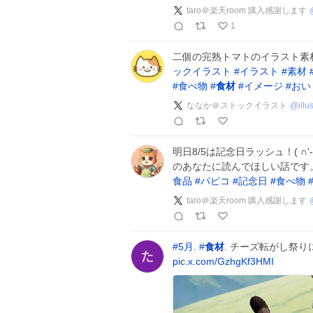
taro＠楽天room 購入感謝します
1
二個の完熟トマトのイラスト素
ックイラスト
#
イラスト
#
素材
#
食べ物
#
食材
#
イメージ
#
おい
ななか＠ストックイラスト
@
ill
明日8/5は記念日ラッシュ！( ∩'-
のあなたに読んでほしい話です
食品
#
パピコ
#
記念日
#
食べ物
taro＠楽天room 購入感謝します
#
5月
.
#
食材
. チーズ転がし祭
pic.x.com/GzhgKf3HMI