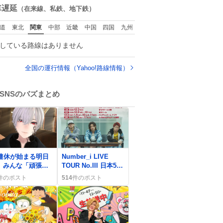
数
車遅延
（在来線、私鉄、地下鉄）
道
東北
関東
中部
近畿
中国
四国
九州
している路線はありません
全国の運行情報（Yahoo!路線情報）
SNSのバズまとめ
0
0連休が始まる明日
Number_i LIVE
、みんな「頑張り
TOUR No.III 日本5大
す」から「ゆるふ
ドーム公演日程発表
件のポスト
514
件のポスト
い」までワクワク
にファン歓喜「日程
声
きたー！」