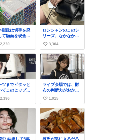
本郵政は切手を廃
ロンシャンのこのシ
して額面を現金で
リーズ、なかなか安
戻せ2026 #日本
くならないのにセー
2,230
3,304
い
政
ル価格になってる🖤
apanPostHD_PR
✨レザーなのが反則
い
級にかわいい。持っ
ね
てるだけでコーデが
数
格上げされる。
ーツまでピタッと
ライブ会場では、財
いてこのヒップラ
布の判断力がおかし
ン…強すぎる。
くなる。
2,396
1,015
い
い
ね
数
結婚して5年
彼氏が気に入るだろ