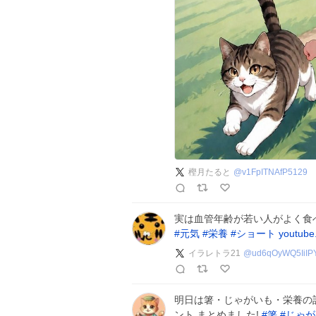
樫月たると
@
v1FpITNAfP5129
実は血管年齢が若い人がよく食
#
元気
#
栄養
#
ショート
youtube
イラレトラ21
@
ud6qOyWQ5IiIP
明日は箸・じゃがいも・栄養の記
ント,まとめました!
#
箸
#
じゃが