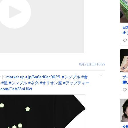
日
止
払い
い
郵
@J
い
ね
数
8月2日(日) 10:29
ット
market.up-t.jp/6a6ed0ac962f1
#
シンプル
#
食
ブ
履
座
#
星
#
シンプル
#
ネタ
#
オリオン座
#
アップティー
イ
x.com/CaA28nU6cf
い
い
ね
数
交際中 