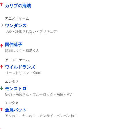
カリブの海賊
アニメ・ゲーム
ワンダンス
サ終
評価されない
プリキュア
国仲涼子
結婚しよう
風磨くん
アニメ・ゲーム
ワイルドランズ
ゴーストリコン
Xbox
エンタメ
モンストロ
Giga
Adoさん
ブルーロック
Ado
MV
エンタメ
金属バット
アルねこ
ヤニねこ
カンサイ
ペンペンねこ
小林ゆう
スラムダンク