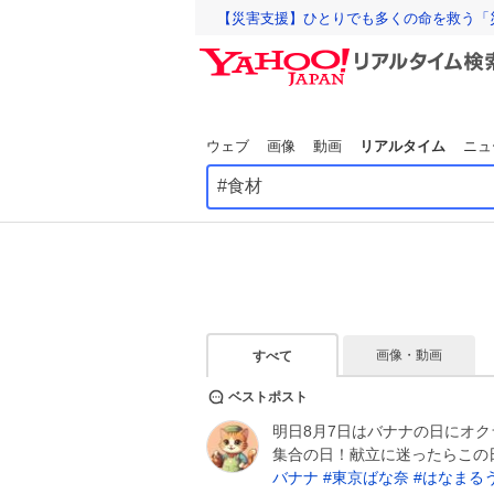
【災害支援】ひとりでも多くの命を救う「
ウェブ
画像
動画
リアルタイム
ニュ
画像・動画
すべて
ベストポスト
明日8月7日はバナナの日にオク
集合の日！献立に迷ったらこの日
バナナ
#
東京ばな奈
#
はなまる