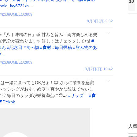
10
bold_ivy6731/n…
@
jzj3nQMEEt32809
8月3日(月) 9:32
&「八丁味噌の日」🍯 甘みと旨み、両方楽しめる贅
で気分が変わります✨ 詳しくはチェックしてね!
#
はん
#
記念日
#
食べ物
#
食材
#
毎日投稿
#
飲み物のあ
/n…
@
jzj3nQMEEt32809
8月2日(日) 10:42
🥒は一緒に食べてもOKだょ！😋 さらに栄養を意識
ッシングがおすすめ🍋✨ 爽やかな酸味でおいし
 毎日のサラダが栄養満点に🧑‍🍳
#
サラダ
#
食
k5DYkpk
人