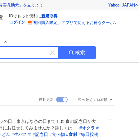
Yahoo! JAPAN
ヘ
災害救助犬」を支えよう
IDでもっと便利に
新規取得
ログイン
初回購入限定、アプリで使えるお得なクーポン
ース
検索
キ
ー
ワ
ー
ド
を
消
自動更新
並べ替え：
新着順
す
ラの日、東京ばな奈の日まで！🍌 食の記念日が大
にお任せしてみませんか？詳しくは...↓
#
オクラ
#
うどん
#
生パスタ
#
記念日
#
食べ物
#
食材
#
毎日投稿