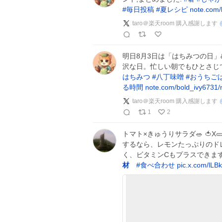
#
毎日投稿
#
夏レシピ
note.com/
taro＠楽天room 購入感謝します
明日8月3日は「はちみつの日」
沢な日。忙しい朝でもひとさじ
はちみつ
#
八丁味噌
#
おうちご
る時間
note.com/bold_ivy6731
taro＠楽天room 購入感謝します
1
2
トマト×きゅうりサラダ🥗 🍅X
するなら、レモンたっぷりのドレ
く、ビタミンCもプラスできます♡
材
#
食べ合わせ
pic.x.com/lLB