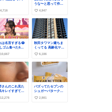
うな〜と思って作っ
たら想像の何倍も美
4,716
4,947
い
味しい美味しい言っ
てくれて嬉しい
い
ね
数
れは名言すぎる😂
秋田タワマン建ちま
消しゴム食べた6歳
くってる 高齢化ヤバ
弟を思い出しなが
すぎて駅前にコンパ
10,667
6,186
い
クトシティつくって
高齢者を住ませる考
い
えらしい 病院も全部
ね
駅前にある
数
野さんのこれ見た
バズってたセブンの
肌キレイすぎてび
シュガーバタークレ
くりしたし、やは
ープうますぎて
12,276
2,981
い
アイドルって体型･
7NOWで買い溜め🛒
管理すごすぎる
💭
い
ね