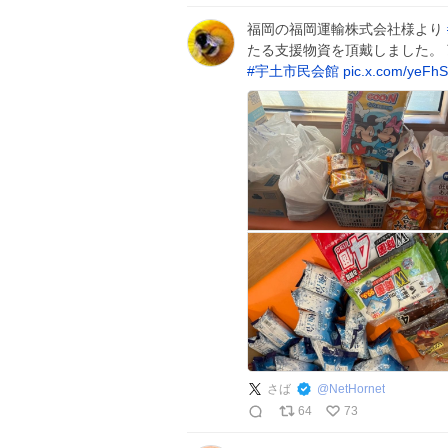
福岡の福岡運輸株式会社様より
たる支援物資を頂戴しました。
#
宇土市民会館
pic.x.com/yeFh
さば
@
NetHornet
64
73