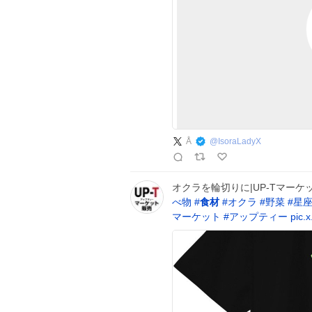
Å
@
IsoraLadyX
オクラを輪切りに|UP-Tマーケ
べ物
#
食材
#
オクラ
#
野菜
#
星
マーケット
#
アップティー
pic.