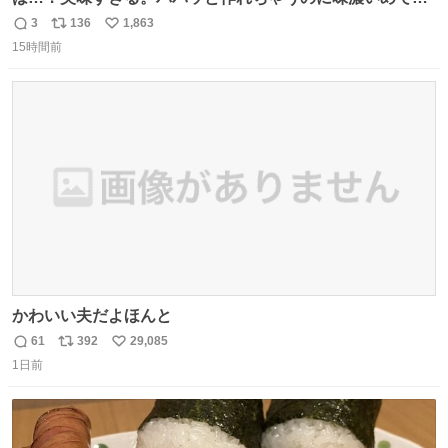
足感エグいの天才だろ🥹
3
136
1,863
返
リ
い
15時間前
信
ポ
い
数
ス
ね
ト
数
数
かわいい夫だよほんと
61
392
29,085
返
リ
い
1日前
信
ポ
い
数
ス
ね
ト
数
数