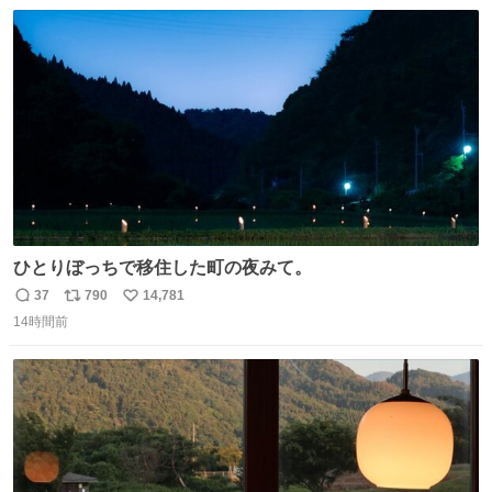
数
ス
ね
わ！！！！！！！！！！！！！！！！！！！！
ト
数
数
ひとりぼっちで移住した町の夜みて。
37
790
14,781
返
リ
い
14時間前
信
ポ
い
数
ス
ね
ト
数
数