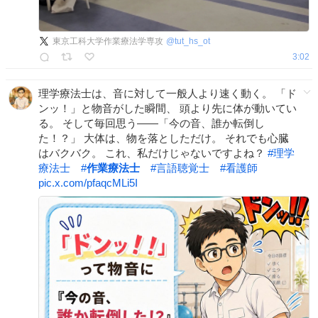
東京工科大学作業療法学専攻
@
tut_hs_ot
3:02
理学療法士は、音に対して一般人より速く動く。 「ド
ンッ！」と物音がした瞬間、 頭より先に体が動いてい
る。 そして毎回思う——「今の音、誰か転倒し
た！？」 大体は、物を落としただけ。 それでも心臓
はバクバク。 これ、私だけじゃないですよね？
#
理学
療法士
#
作業療法士
#
言語聴覚士
#
看護師
pic.x.com/pfaqcMLi5I