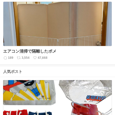
数
ス
ね
ト
数
数
エアコン清掃で隔離したポメ
189
3,554
47,668
返
リ
い
信
ポ
い
数
ス
ね
人気ポスト
ト
数
数