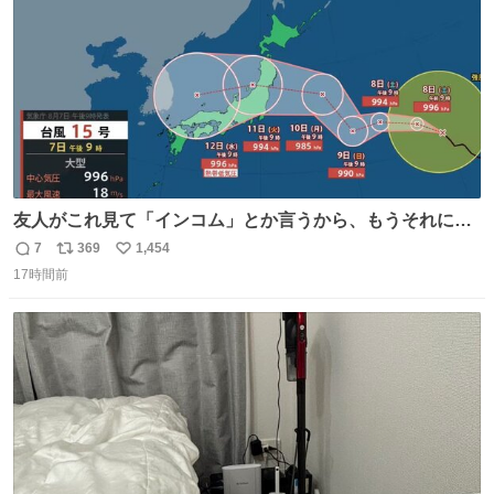
数
友人がこれ見て「インコム」とか言うから、もうそれにし
か見えなくなっちゃった。
7
369
1,454
返
リ
い
17時間前
信
ポ
い
数
ス
ね
ト
数
数