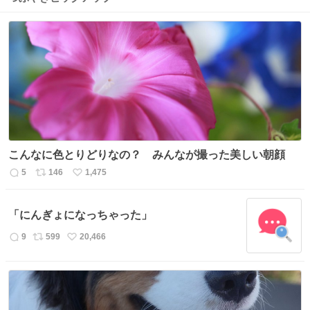
こんなに色とりどりなの？ みんなが撮った美しい朝顔
5
146
1,475
返
リ
い
信
ポ
い
数
ス
ね
「にんぎょになっちゃった」
ト
数
数
9
599
20,466
返
リ
い
信
ポ
い
数
ス
ね
ト
数
数