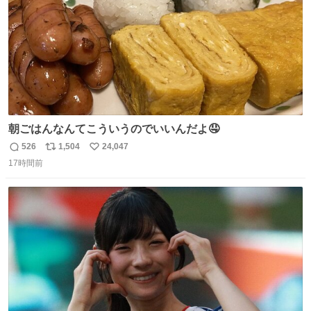
朝ごはんなんてこういうのでいいんだよ🤤
526
1,504
24,047
返
リ
い
17時間前
信
ポ
い
数
ス
ね
ト
数
数