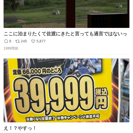
ここに泊まりたくて佐渡にきたと言っても過言ではないっ
8
245
5,877
返
リ
い
18時間前
信
ポ
い
数
ス
ね
ト
数
数
え！？やすっ！