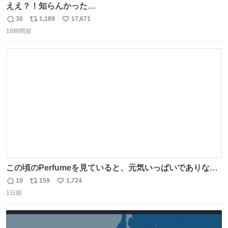
ええ？！知らんかった…
30
1,189
17,671
返
リ
い
16時間前
信
ポ
い
数
ス
ね
ト
数
数
この頃のPerfumeを見ていると、元気いっぱいでありなが
ら決して感情に任せすぎることなく、しっかりと制御され
10
159
1,724
返
リ
い
たダンスであることに新鮮に驚く。3人のあげた足の向き
1日前
信
ポ
い
や角度とか本当に細かな部分まできっちりと揃っていてそ
数
ス
ね
こから積み重ねてきた努力や練習量が見て取れる…
ト
数