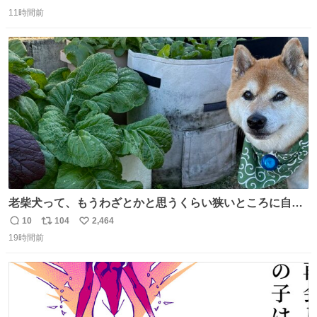
返
リ
い
11時間前
信
ポ
い
数
ス
ね
ト
数
数
老柴犬って、もうわざとかと思うくらい狭いところに自ら
はまりにいくじゃないですか？ 今朝ガーデニングしてる飼
10
104
2,464
返
リ
い
い主の間にはまってきて、最高に可愛かった♥️
19時間前
信
ポ
い
数
ス
ね
ト
数
数