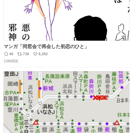
マンガ「同窓会で再会した初恋のひと」
40
736
6,392
返
リ
い
10時間前
信
ポ
い
数
ス
ね
ト
数
数