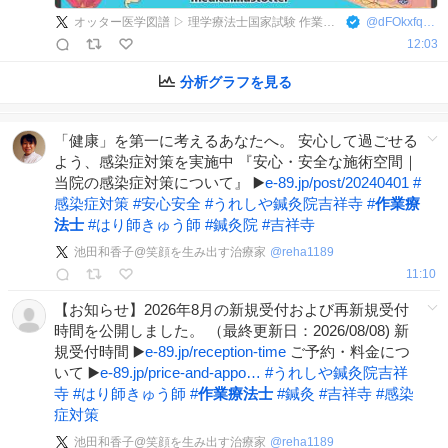
オッター医学図譜 ▷ 理学療法士国家試験 作業療法士国家試験 対策 など
@
dFOkxfqkSiqxRst
12:03
分析グラフを見る
「健康」を第一に考えるあなたへ。 安心して過ごせる
よう、感染症対策を実施中 『安心・安全な施術空間｜
当院の感染症対策について』 ▶️
e-89.jp/post/20240401
#
感染症対策
#
安心安全
#
うれしや鍼灸院吉祥寺
#
作業療
法士
#
はり師きゅう師
#
鍼灸院
#
吉祥寺
池田和香子@笑顔を生み出す治療家
@
reha1189
11:10
【お知らせ】2026年8月の新規受付および再新規受付
時間を公開しました。 （最終更新日：2026/08/08) 新
規受付時間 ▶️
e-89.jp/reception-time
ご予約・料金につ
いて ▶️
e-89.jp/price-and-appo…
#
うれしや鍼灸院吉祥
寺
#
はり師きゅう師
#
作業療法士
#
鍼灸
#
吉祥寺
#
感染
症対策
池田和香子@笑顔を生み出す治療家
@
reha1189