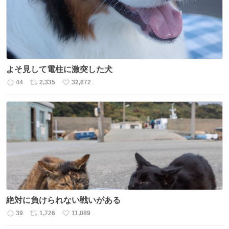
よそ見して電柱に激突した犬
44
2,335
32,672
返
リ
い
信
ポ
い
数
ス
ね
ト
数
数
絶対に負けられない戦いがある
39
1,726
11,089
返
リ
い
信
ポ
い