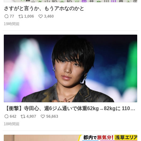
さすがと言うか、もうアホなのかと
77
1,006
3,460
返
リ
い
19時間前
信
ポ
い
数
ス
ね
ト
数
数
【衝撃】寺田心、週6ジム通いで体重62kg→82kgに 110kg
のベンチプレス持ち上げる姿披露
642
4,907
56,663
返
リ
い
news.livedoor.com/article/detail… 元々自重のみだった
18時間前
信
ポ
い
が、更に筋肉を大きくするためジム通いを開始。筋肉増量
数
ス
ね
のためおにぎり10個、ゼリー飲料3～4本、パスタと毎日4
ト
数