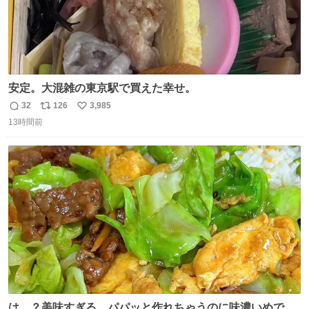
安定。大混雑の東京駅で買えた幸せ。
32
126
3,985
返
リ
い
13時間前
信
ポ
い
数
ス
ね
ト
数
数
は…？美味すぎる。パパッと作れちゃうのに味濃いめで満