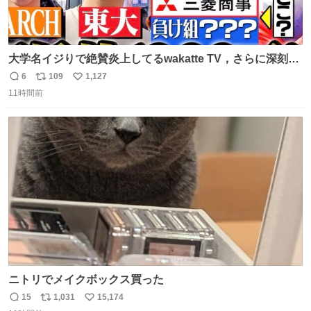
大学名イジりで絶賛炎上してるwakatte TV，さらに深刻な
問題はこっちでは？ ・都内の特定企業に入るのを極度に推
6
109
1,127
返
リ
い
奨し，それ以外の地域で堅実に生きるのを周縁化する ・恋
11時間前
信
ポ
い
愛にかまけ，「陽キャラ」として振る舞うのを極端に中心
数
ス
ね
化する ・院生が研究環境を求め他大学に移るのを批判する
ト
数
数
過去例↓
ニトリでメイクボックス買った
15
1,031
15,174
返
リ
い