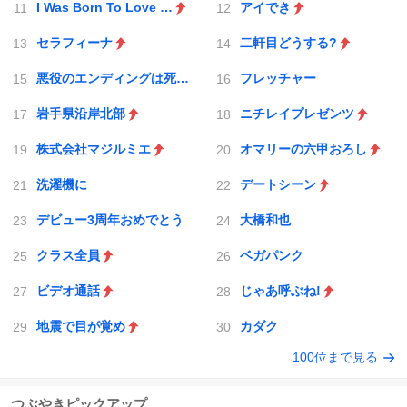
I Was Born To Love You
アイでき
セラフィーナ
二軒目どうする?
悪役のエンディングは死のみ
フレッチャー
岩手県沿岸北部
ニチレイプレゼンツ
株式会社マジルミエ
オマリーの六甲おろし
洗濯機に
デートシーン
デビュー3周年おめでとう
大橋和也
クラス全員
ベガパンク
ビデオ通話
じゃあ呼ぶね!
地震で目が覚め
カダク
100位まで見る
つぶやきピックアップ