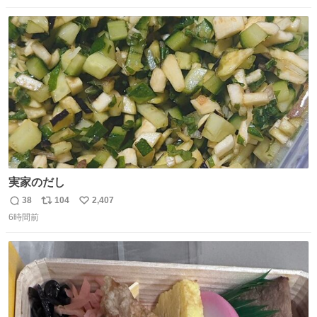
数
ス
ね
ト
数
数
実家のだし
38
104
2,407
返
リ
い
6時間前
信
ポ
い
数
ス
ね
ト
数
数