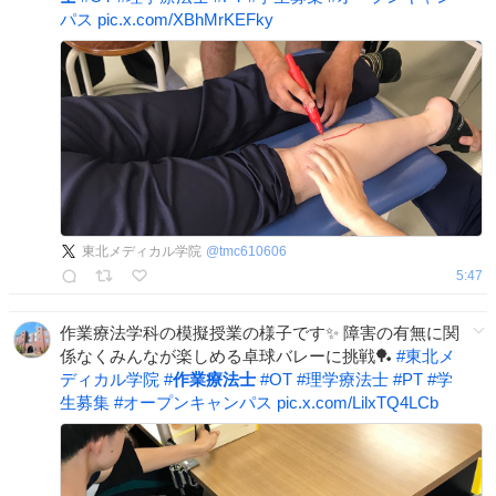
パス
pic.x.com/XBhMrKEFky
東北メディカル学院
@
tmc610606
5:47
作業療法学科の模擬授業の様子です✨ 障害の有無に関
係なくみんなが楽しめる卓球バレーに挑戦🏓
#
東北メ
ディカル学院
#
作業療法士
#
OT
#
理学療法士
#
PT
#
学
生募集
#
オープンキャンパス
pic.x.com/LilxTQ4LCb