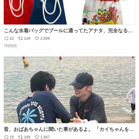
こんな水着バッグでプールに通ってたアナタ、完全なる同
世代（笑） #70年代 #80年代 #昭和レトロ
22
129
2,569
返
リ
い
7時間前
信
ポ
い
数
ス
ね
ト
数
数
昔、おばあちゃんに聞いた事があるよ。 「カイちゃんをい
じめると、アイツが海から上がって来るぞ。」って。
10
109
1,467