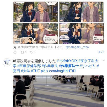
奈良学園大学 リハ学科 広報【公式】
@
naragaku_reha
1
1
3:27
就職説明会を開催しました
ift.tt/9xbYOIX
#
東京工科大
学
#
医療保健学部
#
作業療法
#
作業療法士
#
リハビリ
#
蒲田
#
大学
#
TUT
pic.x.com/hogHbHTflJ