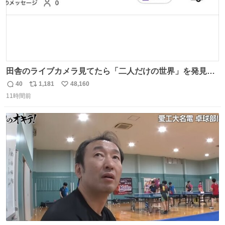
田舎のライブカメラ見てたら「二人だけの世界」を発見し
た
40
1,181
48,160
返
リ
い
11時間前
信
ポ
い
数
ス
ね
ト
数
数