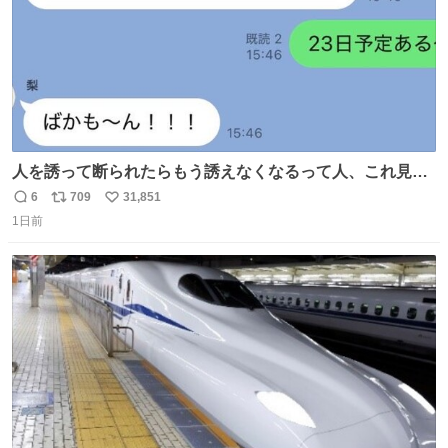
人を誘って断られたらもう誘えなくなるって人、これ見て
元気出してほしい
6
709
31,851
返
リ
い
1日前
信
ポ
い
数
ス
ね
ト
数
数