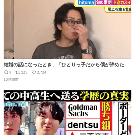
数
千kcalオーバーの食事を摂取し、増量したという。
結婚の話になったとき、「ひとりっ子だから僕が諦めた瞬
間に一族が潰える」「死ぬとき1人とか嫌」だから結婚願
8
125
2,724
返
リ
い
望は"ある"って答えたものの、結局「（結婚は）向いてね
16時間前
信
ポ
い
ぇのかもしれない」で締める北山くん、きっといろいろ考
数
ス
ね
えて言葉を選んで、まるく収めてくれたんだなと思った
ト
数
数