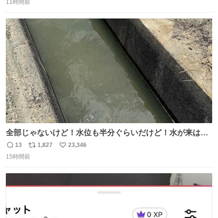
11時間前
信
ポ
い
数
ス
ね
ト
数
数
全部じゃないけど！水位も半分ぐらいだけど！水が来はじ
めたよ！！！ 作業してくれた方々ありがとーーー
13
1,827
23,346
返
リ
い
ー！！！！！！！！！！！！！！！！！！！！！！！！！
15時間前
信
ポ
い
！
数
ス
ね
ト
数
数