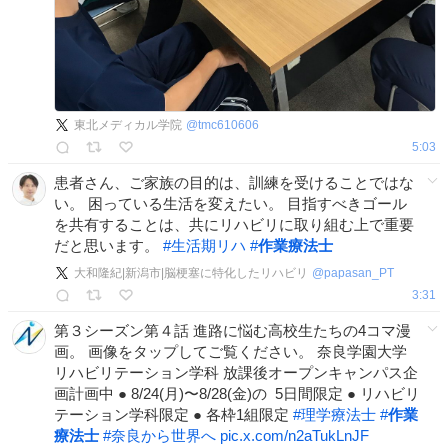
東北メディカル学院
@
tmc610606
5:03
患者さん、ご家族の目的は、訓練を受けることではな
い。 困っている生活を変えたい。 目指すべきゴール
を共有することは、共にリハビリに取り組む上で重要
だと思います。
#
生活期リハ
#
作業療法士
大和隆紀|新潟市|脳梗塞に特化したリハビリ
@
papasan_PT
3:31
第３シーズン第４話 進路に悩む高校生たちの4コマ漫
画。 画像をタップしてご覧ください。 奈良学園大学
リハビリテーション学科 放課後オープンキャンパス企
画計画中 ● 8/24(月)〜8/28(金)の 5日間限定 ● リハビリ
テーション学科限定 ● 各枠1組限定
#
理学療法士
#
作業
療法士
#
奈良から世界へ
pic.x.com/n2aTukLnJF