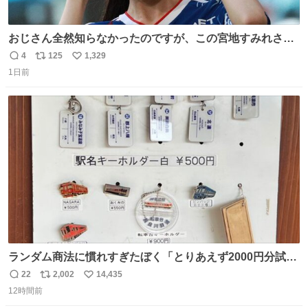
おじさん全然知らなかったのですが、この宮地すみれさん
（日向坂46）はマリサポだったのですね。 カメラ目線でに
4
125
1,329
返
リ
い
っこりしていただいたので撮影したものの、全然誰だか知
1日前
信
ポ
い
りませんでした。 マリサポらしいのでこれからは名前覚え
数
ス
ね
ます！！
ト
数
数
ランダム商法に慣れすぎたぼく「とりあえず2000円分試し
てみるか…」 駅員さん「どれが欲しいの？」 ぼく「えっ
22
2,002
14,435
返
リ
い
良いんですか？」 駅員さん「何が…？？」 やっぱランダム
12時間前
信
ポ
い
って悪い文化だ