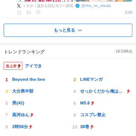
ミカタ｜論文を読む元リハ部長
@
riha_no_mikata
3:00
もっと見る
トレンドランキング
18:33
時点
アイでき
Beyond the line
LINEマンガ
大分県中部
せっかくだから俺はこの
男(42)
M5.6
高河ゆん
コスプレ禁止
2時58分
38巻