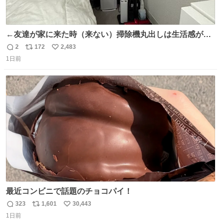
←友達が家に来た時（来ない）掃除機丸出しは生活感が出
てかっこ悪いなぁ →せや
2
172
2,483
返
リ
い
1日前
信
ポ
い
数
ス
ね
ト
数
数
最近コンビニで話題のチョコパイ！
323
1,601
30,443
返
リ
い
1日前
信
ポ
い