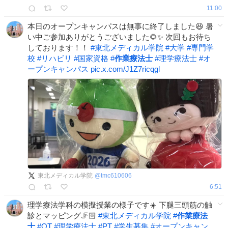
11:00
本日のオープンキャンパスは無事に終了しました😆 暑
い中ご参加ありがとうございました🌻✨ 次回もお待ち
しております！！
#
東北メディカル学院
#
大学
#
専門学
校
#
リハビリ
#
国家資格
#
作業療法士
#
理学療法士
#
オ
ープンキャンパス
pic.x.com/J1Z7ricqgl
東北メディカル学院
@
tmc610606
6:51
理学療法学科の模擬授業の様子です☀️ 下腿三頭筋の触
診とマッピング🦵🏻
#
東北メディカル学院
#
作業療法
士
#
OT
#
理学療法士
#
PT
#
学生募集
#
オープンキャン