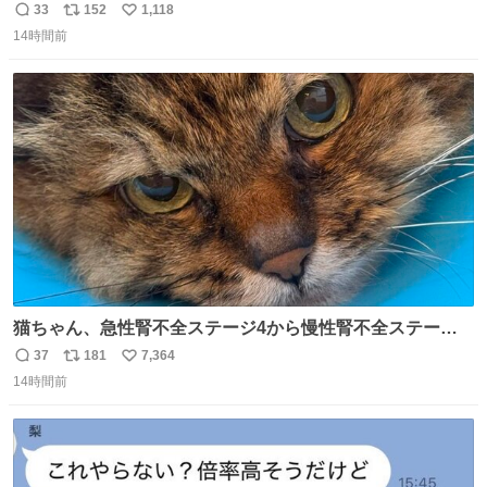
33
152
1,118
返
リ
い
14時間前
信
ポ
い
数
ス
ね
ト
数
数
猫ちゃん、急性腎不全ステージ4から慢性腎不全ステージ2
になりました😭点滴も週一で大丈夫になった… このままだ
37
181
7,364
返
リ
い
と2、3日持たないって言われたのが嘘みたい…本当に嬉し
14時間前
信
ポ
い
い😭😭😭頑張ってくれてありがとう😭😭😭 嬉しくて帰り
数
ス
ね
道泣きながら歩いてたら向こうから来た人にすごい顔され
ト
数
数
た🫠