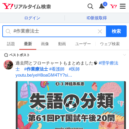
i
ログイン
ID新規取得
検索
キ
ー
話題
最新
画像
動画
ユーザー
ウェブ検索
ワ
ベストポスト
ー
ド
過去問とフローチャートもまとめました🧠
#
理学療法
を
士
#
作業療法士
#
看護師
#
医師
消
youtu.be/yeH8oaGM4TY?si…
す