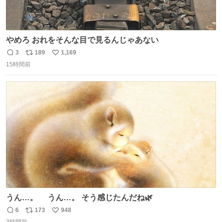
やめろ おれをそんな目で見るんじゃあない
3
189
1,169
返
リ
い
15時間前
信
ポ
い
数
ス
ね
ト
数
数
うん…。 うん…。 そう感じたんだね🌿
6
173
948
返
リ
い
3時間前