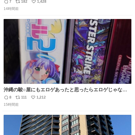
7
182
1,428
返
リ
い
14時間前
信
ポ
い
数
ス
ね
ト
数
数
沖縄の駿○屋にもエロゲあったと思ったらエロゲじゃなか
った
8
111
1,212
返
リ
い
15時間前
信
ポ
い
数
ス
ね
ト
数
数