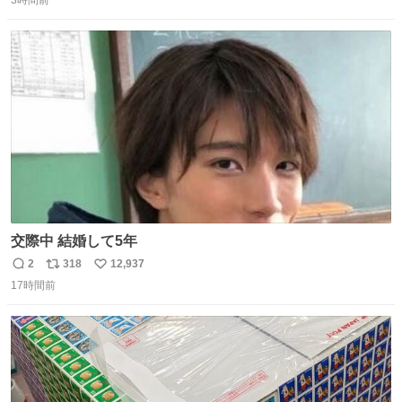
信
ポ
い
数
ス
ね
ト
数
数
交際中 結婚して5年
2
318
12,937
返
リ
い
17時間前
信
ポ
い
数
ス
ね
ト
数
数