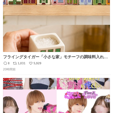
ト
数
数
フライングタイガー「小さな家」モチーフの調味料入れ、
並べれば“デンマークの街並み”に ピンク・グリーン・テラ
8
1,031
5,929
返
リ
い
コッタの全9種 - fashion-press.net/news/149552
20時間前
信
ポ
い
数
ス
ね
ト
数
数