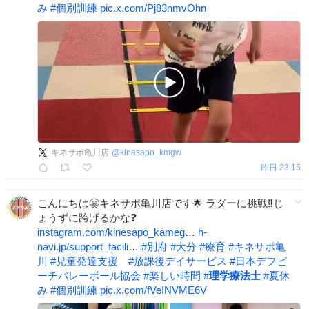
み
#
個別訓練
pic.x.com/Pj83nmvOhn
キネサポ亀川店
@
kinasapo_kmgw
昨日 23:15
こんにちは️️🤗キネサポ亀川店です︎🌟 ラダーに挑戦‼️じ
ょうずに跨げるかな❓
instagram.com/kinesapo_kameg
…
h-
navi.jp/support_facili
…
#
別府
#
大分
#
療育
#
キネサポ亀
川
#
児童発達支援
#
放課後デイサービス
#
日本デフビ
ーチバレーボール協会
#
楽しい時間
#
理学療法士
#
夏休
み
#
個別訓練
pic.x.com/fVeINVME6V