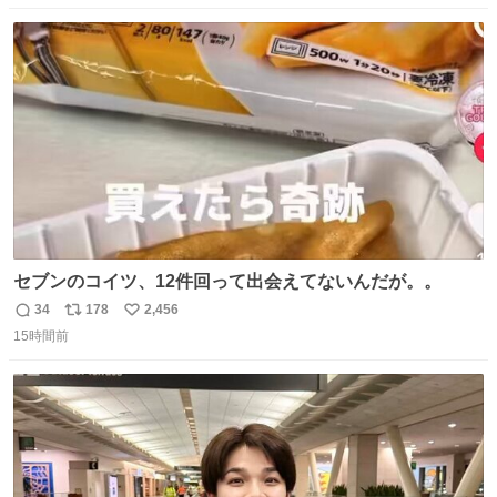
数
ス
ね
ト
数
数
セブンのコイツ、12件回って出会えてないんだが。。
34
178
2,456
返
リ
い
15時間前
信
ポ
い
数
ス
ね
ト
数
数