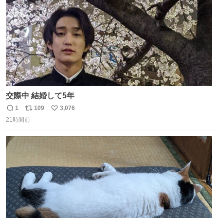
交際中 結婚して5年
1
109
3,076
返
リ
い
21時間前
信
ポ
い
数
ス
ね
ト
数
数