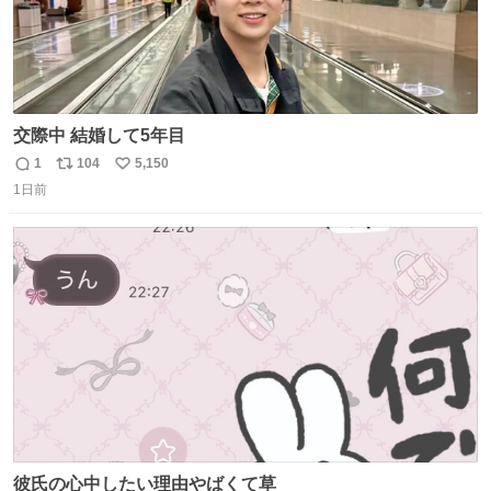
交際中 結婚して5年目
1
104
5,150
返
リ
い
1日前
信
ポ
い
数
ス
ね
ト
数
数
彼氏の心中したい理由やばくて草