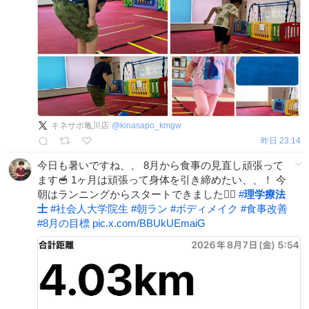
キネサポ亀川店
@
kinasapo_kmgw
昨日 23:14
今日も暑いですね、、 8月から食事の見直し頑張って
ます🥣 1ヶ月は頑張って身体を引き締めたい、、！ 今
朝はランニングからスタートできました🏃‍♂️
#
理学療法
士
#
社会人大学院生
#
朝ラン
#
ボディメイク
#
食事改善
#
8月の目標
pic.x.com/BBUkUEmaiG