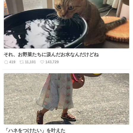
それ、お野菜たちに汲んだお水なんだけどね
419
11,101
143,729
返
リ
い
信
ポ
い
数
ス
ね
ト
数
数
「ハネをつけたい」を叶えた