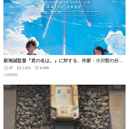
新海誠監督『君の名は。』に対する、作家・小川哲の分析
が面白い。
47
1,311
6,449
返
リ
い
15時間前
信
ポ
い
数
ス
ね
ト
数
数