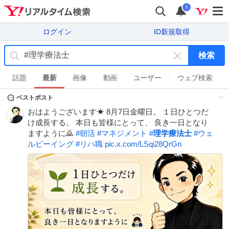
i
ログイン
ID新規取得
検索
キ
ー
話題
最新
画像
動画
ユーザー
ウェブ検索
ワ
ベストポスト
ー
ド
おはようございます☀ 8月7日金曜日。 １日ひとつだ
を
け成長する。 本日も皆様にとって、 良き一日となり
消
ますように🙇
#
朝活
#
マネジメント
#
理学療法士
#
ウェ
す
ルビーイング
#
リハ職
pic.x.com/LSqi28QrGn