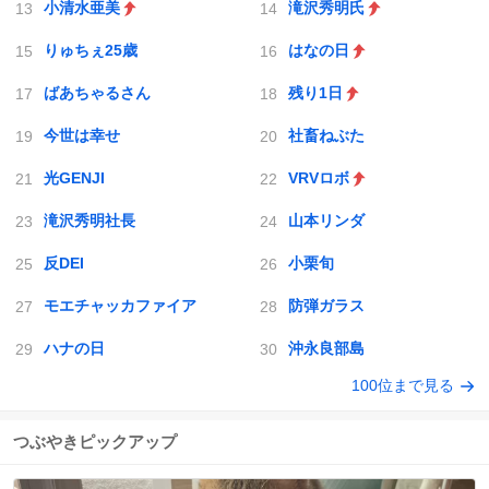
小清水亜美
滝沢秀明氏
りゅちぇ25歳
はなの日
ばあちゃるさん
残り1日
今世は幸せ
社畜ねぶた
光GENJI
VRVロボ
滝沢秀明社長
山本リンダ
反DEI
小栗旬
モエチャッカファイア
防弾ガラス
ハナの日
沖永良部島
100位まで見る
つぶやきピックアップ