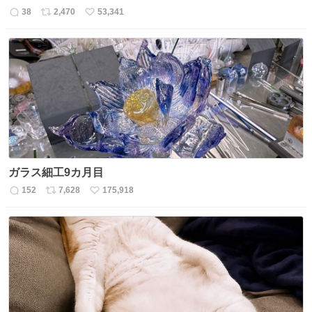
38
2,470
53,341
返
リ
い
信
ポ
い
数
ス
ね
ト
数
数
ガラス細工9カ月目
152
7,628
175,918
返
リ
い
信
ポ
い
数
ス
ね
ト
数
数