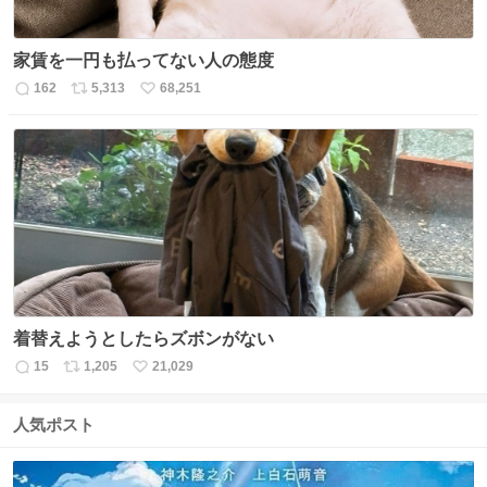
家賃を一円も払ってない人の態度
162
5,313
68,251
返
リ
い
信
ポ
い
数
ス
ね
ト
数
数
着替えようとしたらズボンがない
15
1,205
21,029
返
リ
い
信
ポ
い
数
ス
ね
人気ポスト
ト
数
数