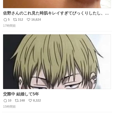
佐野さんのこれ見た時肌キレイすぎてびっくりしたし、や
はりアイドルって体型･肌管理すごすぎる
5
312
16,624
返
リ
い
17時間前
信
ポ
い
数
ス
ね
ト
数
数
交際中 結婚して5年
10
248
8,322
返
リ
い
15時間前
信
ポ
い
数
ス
ね