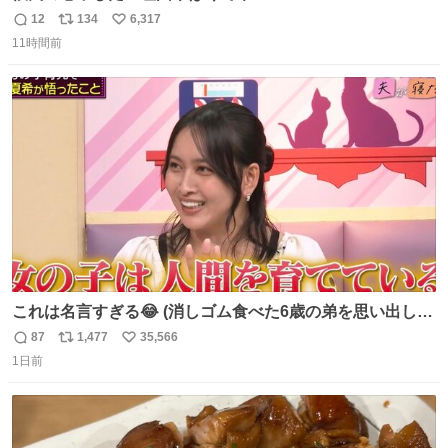
12
134
6,317
返
リ
い
11時間前
信
ポ
い
数
ス
ね
ト
数
数
これは名言すぎる😂 (消しゴム食べた6歳の弟を思い出しな
がら)
87
1,477
35,566
返
リ
い
1日前
信
ポ
い
数
ス
ね
ト
数
数