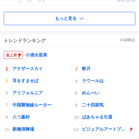
1
昨日 22:26
もっと見る
トレンドランキング
0:40
時点
小清水亜美
アナザースカイ
斬月
耳をすませば
ラウールは
アリフォルニア
めんべい
中国製無線ルーター
二十四節気
八つ墓村
ばあちゃる引退
新橋演舞場
ビジュアルアートブック