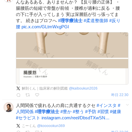
んなあるある、ありませんか？ 【反り腰の正体】 ・
腸腰筋の短縮で骨盤が前傾 ・腰椎が過剰に反る ・腰
の下に手が入ってしまう 実は深層筋が引っ張ってま
す。 続きはプロフへ
#
理学療法士
#
柔道整復師
#
反り
腰
pic.x.com/GLtmWxgPGI
解剖くん｜臨床家の解剖図鑑
@
kaiboukun2026
昨日 22:30
人間関係で疲れる人の肩に共通するクセ
#
インスタ
#
人間関係
#
理学療法士
#
豊か
#
整う
#
予防
#
習慣
#
健康
#
セラピスト
instagram.com/reel/DbsdTXwSN…
こーくん
@
koooookun369