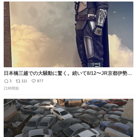
ト
数
数
日本橋三越での大騒動に驚く。続いて8/12〜JR京都伊勢丹
でPOP UP STOREがオープンするとのこと…皆さんお怪
3
111
977
返
リ
い
我なくお買い物を🙏 写真は2026/5/21 ロードショーの前日
21時間前
信
ポ
い
。だーれも写真撮ってなかったんだけどなぁ😵‍💫
数
ス
ね
ト
数
数