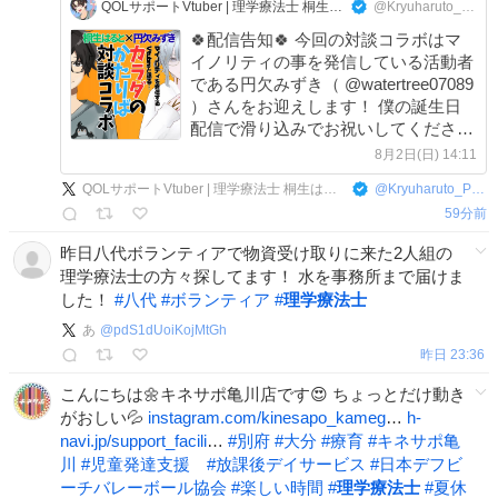
QOLサポートVtuber | 理学療法士 桐生はると
@Kryuharuto_PTV
🍀配信告知🍀 今回の対談コラボはマ
イノリティの事を発信している活動者
である円欠みずき（ @watertree07089
）さんをお迎えします！ 僕の誕生日
配信で滑り込みでお祝いしてください
ました✨ マイノリティやご自身の働き
8月2日(日) 14:11
方について色々と伺います！！ ⏰
QOLサポートVtuber | 理学療法士 桐生はると
@
Kryuharuto_PTV
8/7（金）21:00～ #新人Vtuber #対談コ
59分前
ラボ
昨日八代ボランティアで物資受け取りに来た2人組の
理学療法士の方々探してます！ 水を事務所まで届けま
した！
#
八代
#
ボランティア
#
理学療法士
あ
@
pdS1dUoiKojMtGh
昨日 23:36
こんにちは️️🌼キネサポ亀川店です︎😍 ちょっとだけ動き
がおしい💦
instagram.com/kinesapo_kameg
…
h-
navi.jp/support_facili
…
#
別府
#
大分
#
療育
#
キネサポ亀
川
#
児童発達支援
#
放課後デイサービス
#
日本デフビ
ーチバレーボール協会
#
楽しい時間
#
理学療法士
#
夏休