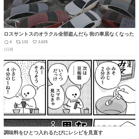
ロスサントスのオラクル全部盗んだら 街の車居なくなった
4
132
2,025
返
リ
い
1日前
信
ポ
い
数
ス
ね
ト
数
数
調味料をひとつ入れるたびにレシピを見直す