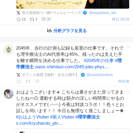
長川英樹@リハ職×ウェルビーイング
@
nagakawa_wb
12
3
37
昨日 19:26
分析グラフを見る
2045年、歩行の計測も記録も装置の仕事です。それで
も理学療法士のAI代替率は45%。残ったのは支えた手
を離す瞬間を決める仕事でした。
#
2045年の仕事
#
理
学療法士
oasis-shimbun.com/2045-jobs-phys…
オアシス新聞【無料・全文公開中】
@
oasisshimbun
48分前
おはようございます☀️ こちらは暑さがまた戻ってきま
したねー🫠 運動する時は朝夕の涼しい時間帯にやるの
がオススメです( ˶ｰ̀֊ｰ́˶) 今夜は対談コラボ！！色々とお
話しを伺います！！ 今日も無理なく過ごしましょー🍀
#
おはようVtuber
#
新人Vtuber
#
理学療法士
x.com/kryuharuto_ptv…