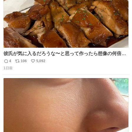
彼氏が気に入るだろうな〜と思って作ったら想像の何倍も
美味しい美味しい言ってくれて嬉しい
4
106
5,092
返
リ
い
1日前
信
ポ
い
数
ス
ね
ト
数
数