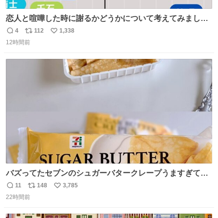
恋人と喧嘩した時に謝るかどうかについて考えてみました
💭 ▶︎自分から謝る or 悪くないなら謝らない ▶︎ねちねちす
4
112
1,338
返
リ
い
る or さっぱりしている 個人的見解です！色々と許してく
12時間前
信
ポ
い
ださい！
数
ス
ね
ト
数
数
バズってたセブンのシュガーバタークレープうますぎて
7NOWで買い溜め🛒💭
11
148
3,785
返
リ
い
22時間前
信
ポ
い
数
ス
ね