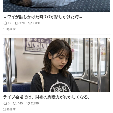
←ワイが話しかけた時 ﾏｯﾏが話しかけた時→
12
370
9,031
返
リ
い
15時間前
信
ポ
い
数
ス
ね
ト
数
数
ライブ会場では、財布の判断力がおかしくなる。
5
445
2,399
返
リ
い
12時間前
信
ポ
い