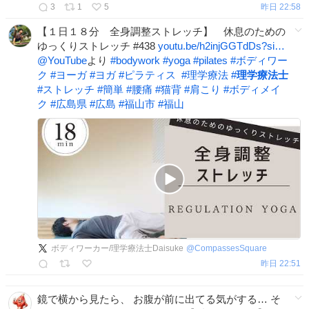
3
1
5
昨日 22:58
【１日１８分 全身調整ストレッチ】 休息のための
ゆっくりストレッチ #438
youtu.be/h2injGGTdDs?si…
@YouTube
より
#
bodywork
#
yoga
#
pilates
#
ボディワー
ク
#
ヨーガ
#
ヨガ
#
ピラティス
#
理学療法
#
理学療法士
#
ストレッチ
#
簡単
#
腰痛
#
猫背
#
肩こり
#
ボディメイ
ク
#
広島県
#
広島
#
福山市
#
福山
ボディワーカー/理学療法士Daisuke
@
CompassesSquare
昨日 22:51
鏡で横から見たら、 お腹が前に出てる気がする… そ