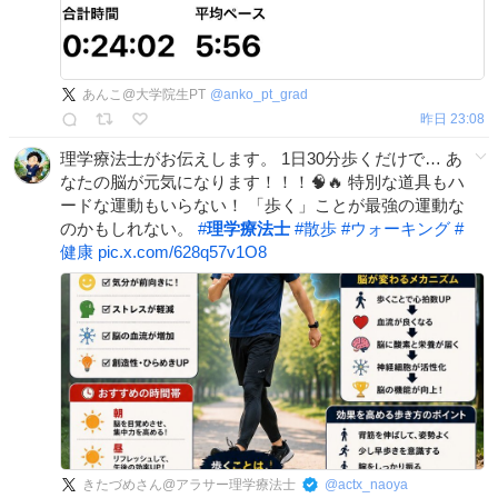
あんこ@大学院生PT
@
anko_pt_grad
昨日 23:08
理学療法士がお伝えします。 1日30分歩くだけで… あ
なたの脳が元気になります！！！🧠🔥 特別な道具もハ
ードな運動もいらない！ 「歩く」ことが最強の運動な
のかもしれない。
#
理学療法士
#
散歩
#
ウォーキング
#
健康
pic.x.com/628q57v1O8
きたづめさん@アラサー理学療法士
@
actx_naoya