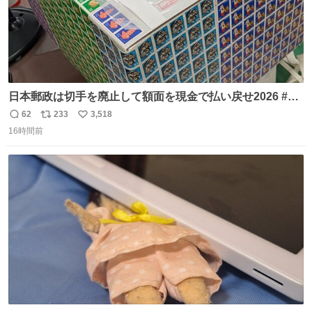
日本郵政は切手を廃止して額面を現金で払い戻せ2026 #日
本郵政 @JapanPostHD_PR
62
233
3,518
返
リ
い
16時間前
信
ポ
い
数
ス
ね
ト
数
数