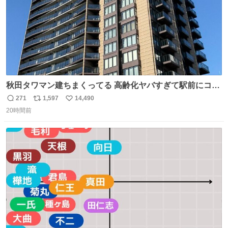
秋田タワマン建ちまくってる 高齢化ヤバすぎて駅前にコン
パクトシティつくって高齢者を住ませる考えらしい 病院も
271
1,597
14,490
返
リ
い
全部駅前にある
20時間前
信
ポ
い
数
ス
ね
ト
数
数