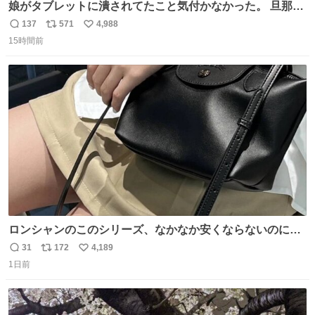
娘がタブレットに潰されてたこと気付かなかった。 旦那だ
けは娘の波長を感じ取れるから声出せずともSOSが伝わっ
137
571
4,988
返
リ
い
たらしい。 急いで旦那が救出して、泣きじゃくる娘に自分
15時間前
信
ポ
い
も謝って抱きしめようとしたら、ビンタされてしまった。
数
ス
ね
3回ほど。 小さい手だけど、地味に痛い。 その後、娘は旦
ト
数
数
那に泣きついてた。
ロンシャンのこのシリーズ、なかなか安くならないのにセ
ール価格になってる🖤✨レザーなのが反則級にかわいい。
31
172
4,189
返
リ
い
持ってるだけでコーデが格上げされる。
1日前
信
ポ
い
数
ス
ね
ト
数
数