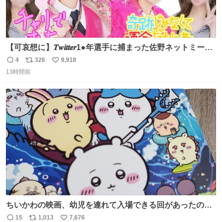
【可哀想に】𝑻𝒘𝒊𝒕𝒕𝒆𝒓1●年選手に捕まった佐野ネットミーム
勇斗さんのコラボプリ
4
326
9,918
返
リ
い
13時間前
信
ポ
い
数
ス
ね
ト
数
数
ちいかわの映画、幼児を連れて入場できる回があったので
子どもを連れて観てきたんですけど、セイレーンの登場シ
15
1,013
7,676