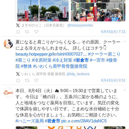
ますやのりこ（日本共産党）
@
masuyanoriko
8月4日(火) 7:21
夏になると肩こりがつらくなる… その原因、クーラー
による冷えかもしれません。 詳しくはコチラ👇
beauty.hotpepper.jp/kr/slnH0007027…
#
クーラー肩こり
#
肩こり
#
冷房対策
#
冷え対策
#
岩倉市
#
一宮市
#
接骨
院
#
整体
#
いわくら肩甲骨骨盤接骨院
いわくら 肩甲骨 骨盤 接骨院
@
btg_iwakura
8月4日(火) 0:51
本日、8月4日（火）☁ 9:00～19:30まで営業していま
す。 今日は「橋の日」。五条川に架かる橋のように、
人と地域をつなぐ薬局を目指しています。気圧の変化
で体調を崩しやすい日です。こまめな水分補給と十分
な休息を心がけましょう。お気軽にご相談ください。
#
ハニーズ薬局
#
岩倉市
pic.x.com/28AV1daNC5