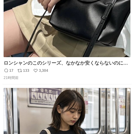
数
ロンシャンのこのシリーズ、なかなか安くならないのにセ
ール価格になってる🖤✨レザーなのが反則級にかわいい。
17
133
3,304
返
リ
い
持ってるだけでコーデが格上げされる。
21時間前
信
ポ
い
数
ス
ね
ト
数
数