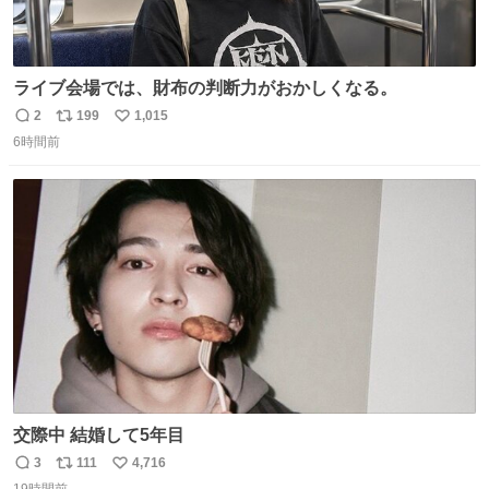
ライブ会場では、財布の判断力がおかしくなる。
2
199
1,015
返
リ
い
6時間前
信
ポ
い
数
ス
ね
ト
数
数
交際中 結婚して5年目
3
111
4,716
返
リ
い
19時間前