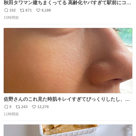
秋田タワマン建ちまくってる 高齢化ヤバすぎて駅前にコン
パクトシティつくって高齢者を住ませる考えらしい 病院も
102
671
6,186
返
リ
い
全部駅前にある
15時間前
信
ポ
い
数
ス
ね
ト
数
数
佐野さんのこれ見た時肌キレイすぎてびっくりしたし、や
はりアイドルって体型･肌管理すごすぎる
5
243
12,276
返
リ
い
11時間前
信
ポ
い
数
ス
ね
ト
数
数