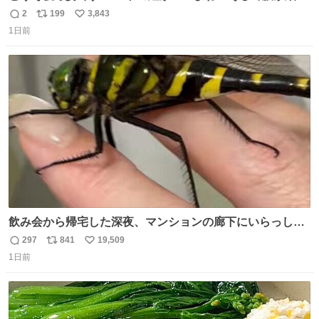
2
199
3,843
返
リ
い
1日前
信
ポ
い
数
ス
ね
ト
数
数
飲み会から帰宅した深夜、マンションの廊下にいらっしゃ
ったオニヤンマ様 まさかこんな都会でお会いできるなんて
297
841
19,509
返
リ
い
思っておらず大興奮しております かっこよすぎる 指を差し
1日前
信
ポ
い
伸べると乗ってきてくれたのでひとまず一緒に帰宅しまし
数
ス
ね
たが、飛ばないということは弱っていらっしゃるのでしょ
ト
数
数
うか…素敵すぎる