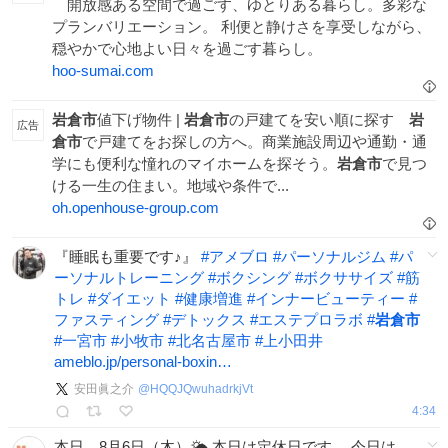
開放感ある空間で過ごす、ゆとりある暮らし。多彩な
プランバリエーション。 利便と静けさを享受しながら、
穏やかで心地よい日々を過ごす暮らし。
hoo-sumai.com
岩倉市
値下げ物件 |
岩倉市
の戸建てを安い順に探す
岩
広告
倉市
で戸建てをお探しの方へ。商業施設周辺や通勤・通
学にも便利な憧れのマイホームを探そう。
岩倉市
で見つ
ける一生の住まい。地域や条件で...
oh.openhouse-group.com
『睡眠も重要です♪』
#
アメブロ
#
パーソナルジム
#
パ
ーソナルトレーニング
#
ボクシング
#
ボクササイズ
#
筋
トレ
#
ダイエット
#
健康増進
#
インナービューティー
#
ファスティング
#
デトックス
#
エステプロラボ
#
岩倉市
#
一宮市
#
小牧市
#
北名古屋市
#
上小田井
ameblo.jp/personal-boxin…
安田眞之介
@
HQQJQwuhadrkjVt
4:34
本日、8月6日（木）🌤️ 本日は定休日です。 今日は