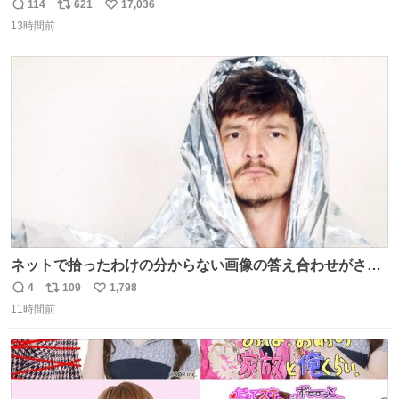
売されているのもですか？
114
621
17,036
返
リ
い
13時間前
信
ポ
い
数
ス
ね
ト
数
数
ネットで拾ったわけの分からない画像の答え合わせがされ
ていくw
4
109
1,798
返
リ
い
11時間前
信
ポ
い
数
ス
ね
ト
数
数