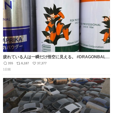
ト
数
数
疲れている人は一瞬だけ悟空に見える。 #DRAGONBALL
#ドラゴンボール
355
6,187
37,377
返
リ
い
1日前
信
ポ
い
数
ス
ね
ト
数
数