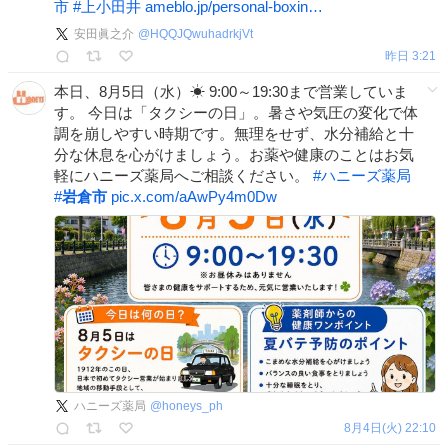
市
#
上小田井
ameblo.jp/personal-boxin…
安田眞之介
@
HQQJQwuhadrkjVt
昨日 3:21
本日、8月5日（水）☀ 9:00～19:30まで営業していま
す。 今日は「タクシーの日」。暑さや気圧の変化で体
調を崩しやすい時期です。無理をせず、水分補給と十
分な休息を心がけましょう。お薬や健康のことはお気
軽にハニーズ薬局へご相談ください。
#
ハニーズ薬局
#
岩倉市
pic.x.com/aAwPy4m0Dw
ハニーズ薬局
@
honeys_ph
8月4日(火) 22:10