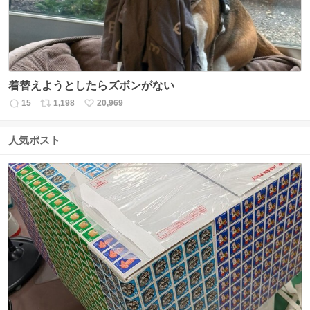
着替えようとしたらズボンがない
15
1,198
20,969
返
リ
い
信
ポ
い
数
ス
ね
人気ポスト
ト
数
数