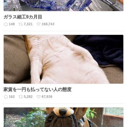
ガラス細工9カ月目
148
7,321
168,743
返
リ
い
信
ポ
い
数
ス
ね
ト
数
数
家賃を一円も払ってない人の態度
162
5,282
67,936
返
リ
い
信
ポ
い
数
ス
ね
ト
数
数