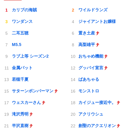
カリブの海賊
ワイルドランズ
ワンダンス
ジャイアントお嬢様
二耳五聴
置き土産
M5.5
高梨雄平
ラブ上等 シーズン2
おちゃめ機能
金属バット
グッバイ宣言
若槻千夏
ばあちゃる
サターンボンバーマン
モンストロ
ウェスカーさん
カイジュー接近中。
滝沢秀明
アクリウシュ
半沢直樹
創聖のアクエリオン