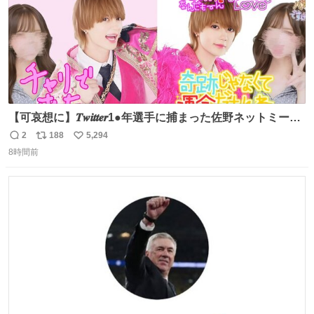
【可哀想に】𝑻𝒘𝒊𝒕𝒕𝒆𝒓1●年選手に捕まった佐野ネットミーム
勇斗さんのコラボプリ
2
188
5,294
返
リ
い
8時間前
信
ポ
い
数
ス
ね
ト
数
数