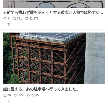
人前でも構わず愛を示そうとする彼女と人前では恥ずかし
いけど彼女を死ぬほど愛している彼氏 同士いませんか✋️
9
771
11,373
返
リ
い
1日前
信
ポ
い
数
ス
ね
ト
数
数
崖に聳える、あの駐車場へ行ってきました。
26
222
2,685
返
リ
い
1日前
信
ポ
い
数
ス
ね