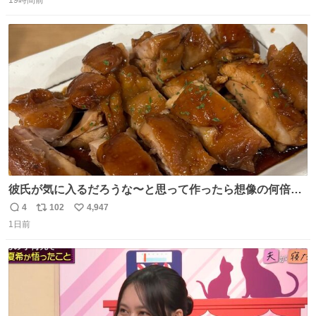
信
ポ
い
数
ス
ね
ト
数
数
彼氏が気に入るだろうな〜と思って作ったら想像の何倍も
美味しい美味しい言ってくれて嬉しい
4
102
4,947
返
リ
い
1日前
信
ポ
い
数
ス
ね
ト
数
数