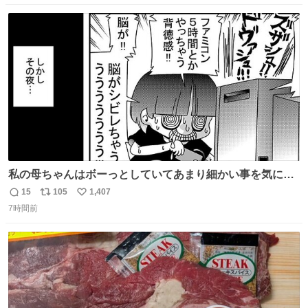
数
ス
ね
ト
数
数
私の母ちゃんはボーっとしていてあまり細かい事を気にし
ません。優秀な人の多い現代の価値観から見ると、あまり
15
105
1,407
返
リ
い
優秀な母親ではないかもしれません。でも、だからこそ、
7時間前
信
ポ
い
私はそういう母親が大好きです。今も昔もすごくリラック
数
ス
ね
スします。「優秀」と「良い」は別なんですよね。 1/2
ト
数
数