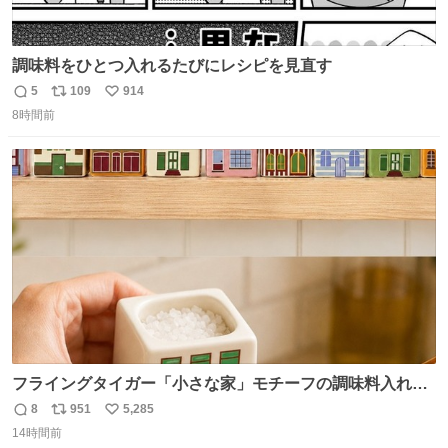
調味料をひとつ入れるたびにレシピを見直す
5
109
914
返
リ
い
8時間前
信
ポ
い
数
ス
ね
ト
数
数
フライングタイガー「小さな家」モチーフの調味料入れ、
並べれば“デンマークの街並み”に ピンク・グリーン・テラ
8
951
5,285
返
リ
い
コッタの全9種 - fashion-press.net/news/149552
14時間前
信
ポ
い