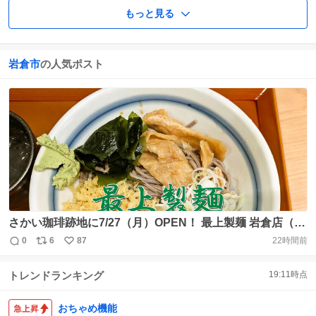
もっと見る
岩倉市
の人気ポスト
さかい珈琲跡地に7/27（月）OPEN！ 最上製麺 岩倉店（岩
倉市）：「冷やしたぬき（並）」704円 レポート公開して
0
6
87
22時間前
返
リ
い
います↓ https://t.co/TzMWQaCmx6
信
ポ
い
https://t.co/YtcRHuO9FG
トレンドランキング
19:11
時点
数
ス
ね
ト
数
数
おちゃめ機能