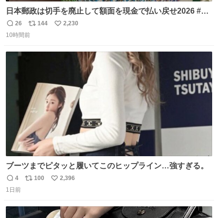
日本郵政は切手を廃止して額面を現金で払い戻せ2026 #日
本郵政 @JapanPostHD_PR
26
144
2,230
返
リ
い
10時間前
信
ポ
い
数
ス
ね
ト
数
数
ブーツまでピタッと履いてこのヒップライン…強すぎる。
4
100
2,396
返
リ
い
1日前
信
ポ
い
数
ス
ね
ト
数