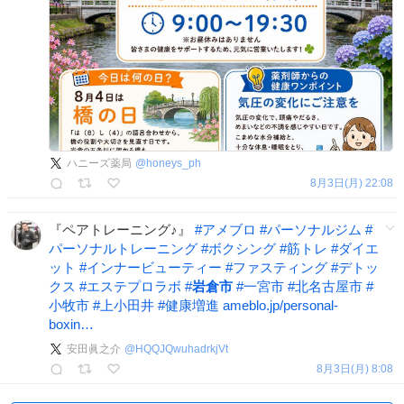
ハニーズ薬局
@
honeys_ph
8月3日(月) 22:08
『ペアトレーニング♪』
#
アメブロ
#
パーソナルジム
#
パーソナルトレーニング
#
ボクシング
#
筋トレ
#
ダイエ
ット
#
インナービューティー
#
ファスティング
#
デトッ
クス
#
エステプロラボ
#
岩倉市
#
一宮市
#
北名古屋市
#
小牧市
#
上小田井
#
健康増進
ameblo.jp/personal-
boxin…
安田眞之介
@
HQQJQwuhadrkjVt
8月3日(月) 8:08