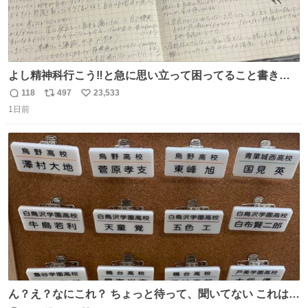
よし精神科行こう‼️と急に思い立って困ってること書き出
してたらペン止まらなくなってすごい勢いで埋まってワロ
118
497
23,533
返
リ
い
タ
1日前
信
ポ
い
数
ス
ね
ト
数
数
ん？え？なにこれ？ ちょっと待って、聞いてない これは販