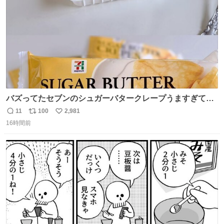
バズってたセブンのシュガーバタークレープうますぎて
7NOWで買い溜め🛒💭
11
100
2,981
返
リ
い
16時間前
信
ポ
い
数
ス
ね
ト
数
数