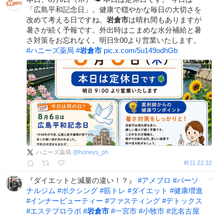
「広島平和記念日」。健康で穏やかな毎日の大切さを
改めて考える日ですね。
岩倉市
は晴れ間もありますが
暑さが続く予報です。外出時はこまめな水分補給と暑
さ対策をお忘れなく。明日9:00より営業いたします。
#
ハニーズ薬局
#
岩倉市
pic.x.com/5u149odhGb
ハニーズ薬局
@
honeys_ph
昨日 22:32
『ダイエットと減量の違い！？』
#
アメブロ
#
パーソ
ナルジム
#
ボクシング
#
筋トレ
#
ダイエット
#
健康増進
#
インナービューティー
#
ファスティング
#
デトックス
#
エステプロラボ
#
岩倉市
#
一宮市
#
小牧市
#
北名古屋