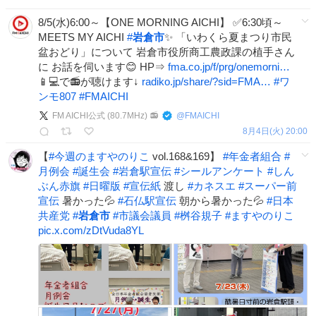
8/5(水)6:00～【ONE MORNING AICHI】 ✅6:30頃～
MEETS MY AICHI
#
岩倉市
✨ 「いわくら夏まつり市民
盆おどり」について 岩倉市役所商工農政課の植手さん
に お話を伺います😊 HP⇒
fma.co.jp/f/prg/onemorni…
📱💻で📻が聴けます↓
radiko.jp/share/?sid=FMA…
#
ワ
ンモ807
#
FMAICHI
FM AICHI公式 (80.7MHz) 📻
@
FMAICHI
8月4日(火) 20:00
【
#
今週のますやのりこ
vol.168&169】
#
年金者組合
#
月例会
#
誕生会
#
岩倉駅宣伝
#
シールアンケート
#
しん
ぶん赤旗
#
日曜版
#
宣伝紙
渡し
#
カネスエ
#
スーパー前
宣伝
暑かった💦
#
石仏駅宣伝
朝から暑かった💦
#
日本
共産党
#
岩倉市
#
市議会議員
#
桝谷規子
#
ますやのりこ
pic.x.com/zDtVuda8YL