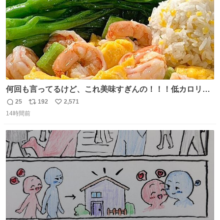
何回も言ってるけど、これ美味すぎんの！！！低カロリー
で満足感エグいから一生食べてる😭
25
192
2,571
返
リ
い
14時間前
信
ポ
い
数
ス
ね
ト
数
数