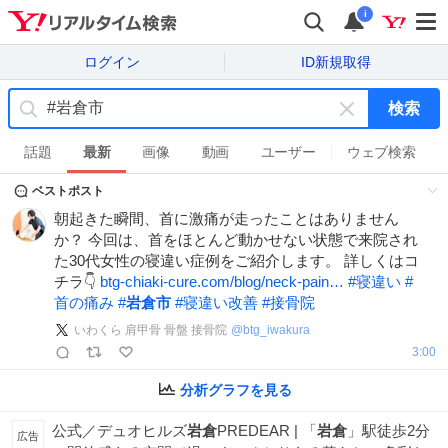
i
ログイン
ID新規取得
検索
キ
ー
話題
最新
画像
動画
ユーザー
ウェブ検索
ワ
ベストポスト
ー
ド
朝起きた瞬間、首に激痛が走ったことはありません
を
か？ 今回は、首をほとんど動かせない状態で来院され
消
た30代女性の寝違い症例をご紹介します。 詳しくはコ
す
チラ👇
btg-chiaki-cure.com/blog/neck-pain…
#
寝違い
#
首の痛み
#
岩倉市
#
寝違い改善
#
接骨院
いわくら 肩甲骨 骨盤 接骨院
@
btg_iwakura
3:00
分析グラフを見る
公式／デュオヒルズ
岩倉
PREDEAR | 「
岩倉
」駅徒歩2分
広告