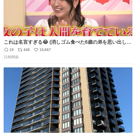
これは名言すぎる😂 (消しゴム食べた6歳の弟を思い出しな
がら)
19
448
10,667
返
リ
い
21時間前
信
ポ
い
数
ス
ね
ト
数
数