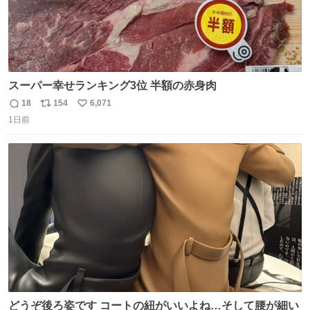
スーパー幸せランキング3位 半額の赤身肉
18
154
6,071
返
リ
い
1日前
信
ポ
い
数
ス
ね
ト
数
数
どうぞ後ろ姿です コートの紐がいいよね…そして腰が細い