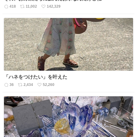
418
11,002
142,329
返
リ
い
信
ポ
い
数
ス
ね
ト
数
数
「ハネをつけたい」を叶えた
36
2,434
52,260
返
リ
い
信
ポ
い
数
ス
ね
ト
数
数