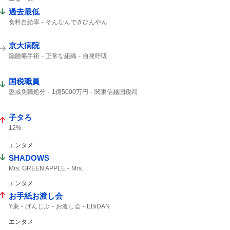
過去最低
食料自給率
そんなんできひんやん
円安ホクホク
京大病院
脳腫瘍手術
正常な組織
自発呼吸
通常の生活
自発呼吸不能の重篤状態
腫瘍でない
竹田くん
良性腫瘍
国税職員
極めて重大な事態
植物状態
重篤
医療事故
MBSニュース
懲戒免職処分
1億5000万円
関東信越国税局
知り合った
受け取り
税務調査
刑事告発
詐欺では
子タろ
12%
エンタメ
SHADOWS
Mrs. GREEN APPLE
Mrs.
エンタメ
お手紙お渡し会
Y東
げんじぶ
お渡し会
EBiDAN
エンタメ