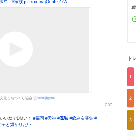
孤立
#
家族
pic.x.com/gOqohkZxWI
感
ト
1
2
文化まちづくり協会
@
itakujigyou
7:07
 いいねでDMいく
#
福岡
#
天神
#
孤独
#
飲み友募集
#
3
女子と繋がりたい