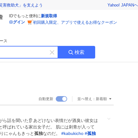
Yahoo! JAPAN
ヘ
災害救助犬」を支えよう
IDでもっと便利に
新規取得
ログイン
初回購入限定、アプリで使えるお得なクーポン
ース
検索
キ
ー
ワ
ー
ド
を
消
自動更新
並べ替え：
新着順
す
ら話を聞いた👂 あどけない表情だが酒臭い彼女は
と呼ばれている家出女子だ。 肌には刺青が入って
りりにゃんもきっと
孤独
なのだ。
#
kabukicho
#
孤独