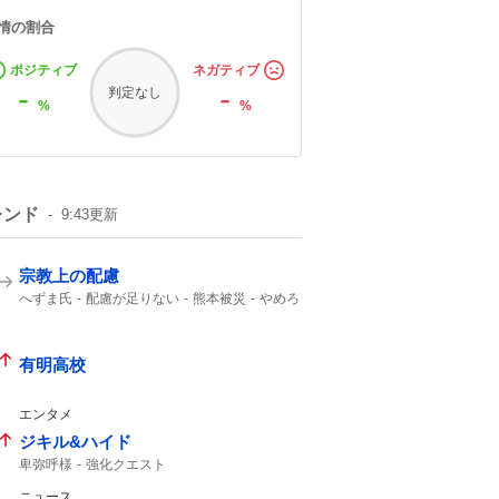
情の割合
ポジティブ
ネガティブ
-
-
判定なし
%
%
レンド
9:43
更新
宗教上の配慮
へずま氏
配慮が足りない
熊本被災
やめろ
SNS
炊き出し
有明高校
エンタメ
ジキル&ハイド
卑弥呼様
強化クエスト
ニュース