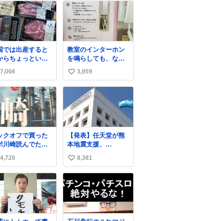
国では出産すると
教室のインターホン
からちょっといい
を鳴らしても、なか
が届きます。産褥
なか誰も出ないこと
7,066
3,959
い
に栄養を取
があります…。 もし
！！！というメッ
かすると「電話の出
い
ージをビシバシ感
方」に困っているの
ね
る
かもしれません。 そ
数
こで「何を話せばい
いか」が見える手引
きを用意して、安心
ックオフで買った
【発表】任天堂が熊
して電話に出られる
ポ川崎読んでた
本地震支援、
ようにします。 イン
，前の持ち主がラ
「Switch 2」など無
ターホンの応対も大
4,720
8,381
い
パーになる決意を
償修理へ 保証切れで
切なコミュニケーシ
た形跡があってウ
も対象
い
ョンの学びです。
た
news.livedoor.com/
ね
article/detail… 任天
数
堂が令和8年熊本地震
の被災者支援とし
て、災害救助法適用