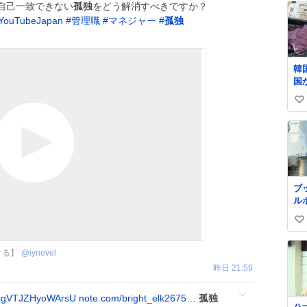
自己一致できない
孤独
をどう解消すべきですか？
ouTubeJapan
#
管理職
#
マネジャー
#
孤独
韓
国
肉
い
期
れ
い
セ
ね
じ
数
ブ
ル
ら
い
ッ
し
い
ケ
する】
@
iynovel
ね
昨日 21:59
数
gVTJZHyoWArsU
note.com/bright_elk2675…
孤独