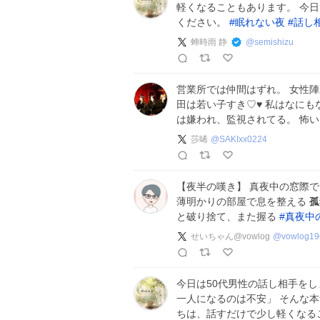
軽くなることもあります。 今
ください。
#
眠れない夜
#
話し
蝉時雨 静
@
semishizu
営業所では仲間はずれ。 女性
田は若い子すき♡♥️ 私はなに
は嫌われ、監視されてる。 怖
莎晞
@
SAKIxx0224
【夜半の嘆き】 真夜中の窓際で
薄明かりの部屋で息を整える
孤
と破り捨て、また握る
#
真夜中
せいちゃん@vowlog
@
vowlog19
今日は50代男性の話し相手を
一人になるのは不安」 そんな
ちは、話すだけで少し軽くなる