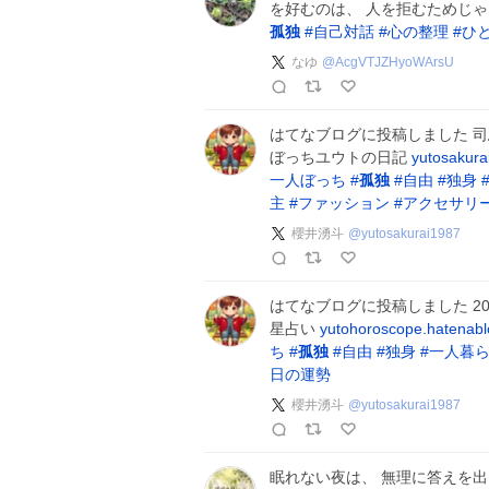
を好むのは、 人を拒むためじゃ
孤独
#
自己対話
#
心の整理
#
ひ
なゆ
@
AcgVTJZHyoWArsU
はてなブログに投稿しました 司
ぼっちユウトの日記
yutosakura
一人ぼっち
#
孤独
#
自由
#
独身
主
#
ファッション
#
アクセサリ
櫻井湧斗
@
yutosakurai1987
はてなブログに投稿しました 20
星占い
yutohoroscope.hatenabl
ち
#
孤独
#
自由
#
独身
#
一人暮
日の運勢
櫻井湧斗
@
yutosakurai1987
眠れない夜は、 無理に答えを出