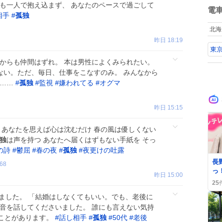
日も一人で抱え込まず、 あなたのペースで過ごして
sn
数
電
ゃ
相手
#
孤独
見
北海
た！✨ 
昨日 18:19
と
東
る
か
陣からも仲間はずれ。 本は男性によくみられたい。
し
もない。ただ、毎日、仕事をこなすのみ。 みんなから
な
い……
#
孤独
#
監視
#
嫌われてる
#
オグマ
や
昨日 15:15
 あなたを思えば心は沈むだけ 春の風は優しくない
独
は声を持つ あなたへ届くはずもない手紙を そっ
の詩
#
鬱屈
#
春の夜
#
孤独
#
夜更けの吐露
0
長
68
っ
昨日 15:00
ー
25
も
しました。 「結婚はしなくてもいい。でも、老後に
本音を話してくださいました。 誰にも言えない気持
ことがあります。
#
話し相手
#
孤独
#
50代
#
老後