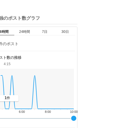
独の
ポスト数グラフ
6時間
24時間
7日
30日
件のポスト
スト数の推移
4:15
1
件
6:00
8:00
10:00