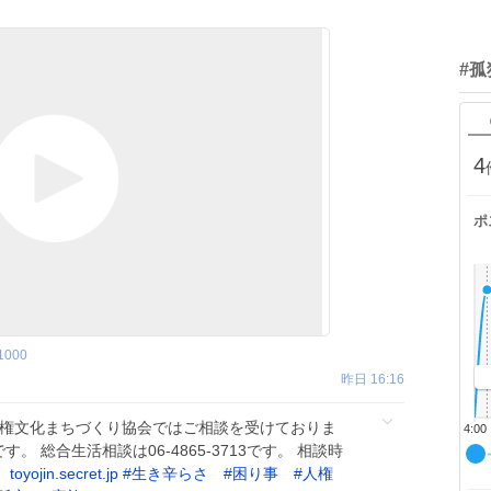
#孤
4
ポ
1000
昨日 16:16
人権文化まちづくり協会ではご相談を受けておりま
4:00
5です。 総合生活相談は06-4865-3713です。 相談時
。
toyojin.secret.jp
#
生き辛らさ
#
困り事
#
人権