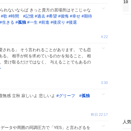
10
きられないならば きっと貴方の居場所はそこじゃな
#
歌
#
時間
#
記憶
#
過去
#
希望
#
後悔
#
幸せ
#
期待
#
生きる
#
孤独
#
一生
#
前進
#
後戻り
#
後退
4:22
愛される」 そう言われることがあります。 でも恋
ある。 相手が何を求めているのかを知ること。 相
は、受け取るだけではなく、 与えることでもあるの
心
3:30
無感 立秋 寂しいよ 悲しいよ
#
グリーフ
#
孤独
昨日 22:17
人
、データや周囲の同調圧力で「YES」と言わざるを