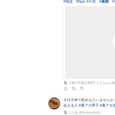
#
相談
#
悩み
#
不安
#
孤独
#
【豊中市委託事業】とよなか人権
今日天神で飲める人いませんか
会える人
#
裏アカ男子
#
裏アカ
こうあ
@
sinsyuudanzi