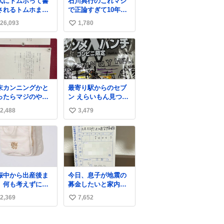
式にトムホって書
石川典行のこれマジ
地域からの同社製品
されるトムホまだ
で正論すぎて10年前
の修理について、27
白い
の自分に言い聞かせ
年2月1日まで無償で
26,093
1,780
い
たい
対応すると発表し
い
た。「Switch 2」や
「Switch」「Joy-
ね
Con」などが対象。
数
末カンニングかと
最寄り駅からのセブ
ったらマジのやつ
ン えらいもん見つけ
草 B4でIDMってこ
てしまった これ売っ
2,488
3,479
い
はおそらく就職だ
てくれへんかな… #
、内定取り消し？
浅井健一 #ポテチ
い
れと夏休み期間の
#ロックの名盤
ね
学って無意味じゃ
数
？
娠中から出産後ま
今日、息子が地震の
、何も考えずにサ
募金したいと家内と
と持って行けるよ
郵便局に行ったみた
2,369
7,652
い
なショルダーバッ
いです。おもちゃと
が欲しいな〜と思
か買う選択肢もあっ
い
ていたのだけど
たと思うけど、自分
ね