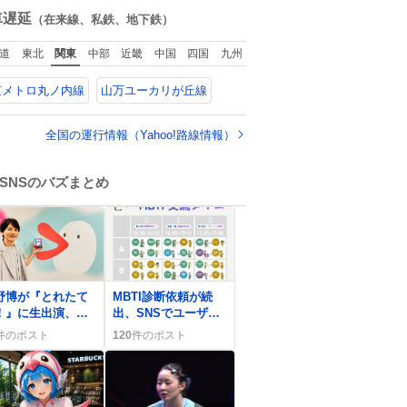
idelでめちゃくち
で貯めてた2万円を役
数
車遅延
（在来線、私鉄、地下鉄）
ピッタリなものを
に立てて欲しい、み
つけたので買っ
んなも元気になって
道
東北
関東
中部
近畿
中国
四国
九州
スマホと小物
欲しいと。家内も一
ペットボトルが入
緒に募金したので、
京メトロ丸ノ内線
山万ユーカリが丘線
の最高すぎる🥹 し
自分も何かできたら
もスマホ入れ独立
なぁと思いました。
てるしファスナー
全国の運行情報（Yahoo!路線情報）
い！地味に嬉しい
つ！！！
SNSのバズまとめ
0
野博が『とれたて
MBTI診断依頼が続
！』に生出演、ス
出、SNSでユーザー
パーボールすくい
の声が賑やかに広が
件のポスト
120
件のポスト
披露でファン歓喜
る