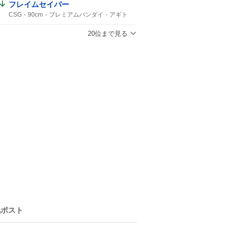
フレイムセイバー
CSG
90cm
プレミアムバンダイ
アギト
バンダイ
20位まで見る
気ポスト