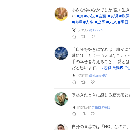
小さな枠のなかでしか 強く生
い
#
詩
#
小説
#
言葉
#
表現
#
歌詞
#
絶望
#
人生
#
成長
#
未来
#
明日
ノエル
@
T77Zo
「自分を好きになれば、誰かに
愛には、もう一つ大切なことが
手の幸せを考えること。 愛と
だと思います。
#
恋愛
#
孤独
#
深沼龍
@
xiangyi81
朝起きたときに感じる寂寞感と虚
inprayer
@
inprayer2
自分の直感では「NO」なのに