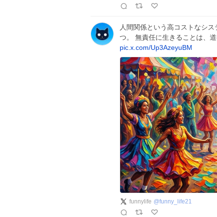
人間関係という高コストなシス
つ。 無責任に生きることは、
pic.x.com/Up3AzeyuBM
funnylife
@
funny_life21