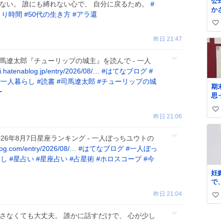
公
ない。 誰にも縛れない心で、 自分に戻るため。
#
か
とり時間
#
50代の生き方
#
アラ還
面
い
い
昨日 21:47
ね
数
馬遼太郎『チューリップの城主』を読んで - 一人
i.hatenablog.jp/entry/2026/08/…
#
はてなブログ
#
#
一人暮らし
#
読書
#
司馬遼太郎
#
チューリップの城
期
ー
思
で
い
と
昨日 21:06
し
い
そ
ね
26年8月7日星座ランキング - 一人ぼっちユウトの
停
数
og.com/entry/2026/08/…
#
はてなブログ
#
一人ぼっ
ね
らし
#
星占い
#
星座占い
#
占星術
#
ホロスコープ
#
今
妊
で
ッ
昨日 21:04
い
う
グ
い
さなくても大丈夫。 誰かに話すだけで、 心が少し
っ
ね