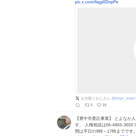
pic.x.com/Aqgi0DnpPe
お水配りおじさん
@
tokyo_water
5
28
【豊中市委託事業】 とよなか
す。 人権相談は06-4865-365
間は平日の9時～17時までです