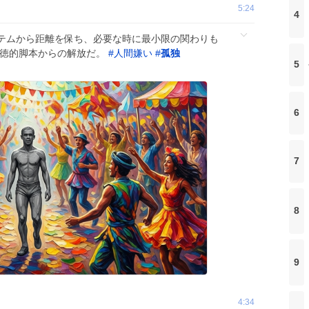
5:24
4
テムから距離を保ち、必要な時に最小限の関わりも
道徳的脚本からの解放だ。
#
人間嫌い
#
孤独
5
6
7
8
9
4:34