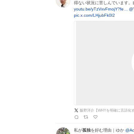
得ない状況に苦しんでいます。
youtu.be/yTzVxvFmojY?fe…
@Y
pic.x.com/LHjubFk0I2
飯野洋介【WHYを明確に言語化
私が
孤独
を好む理由｜ゆか
@Ac