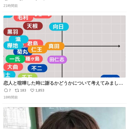
返
リ
い
21時間前
信
ポ
い
数
ス
ね
ト
数
数
恋人と喧嘩した時に謝るかどうかについて考えてみました
💭 ▶︎自分から謝る or 悪くないなら謝らない ▶︎ねちねちす
7
183
1,853
返
リ
い
る or さっぱりしている 個人的見解です！色々と許してく
18時間前
信
ポ
い
ださい！
数
ス
ね
ト
数
数