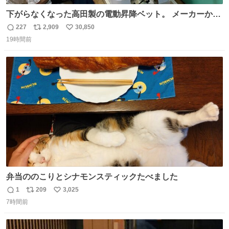
下がらなくなった高田製の電動昇降ベット。 メーカーから
は、完全に見放されたんですが、 見事に85歳の父が治しま
227
2,909
30,850
返
リ
い
した。 うちの父は、トヨタカローラのボディをオート生産
19時間前
信
ポ
い
する、工業ロボットの製作者なんですが、 父が電動ベット
数
ス
ね
の配線をハンダで修理している横で、
ト
数
数
弁当ののこりとシナモンスティックたべました
1
209
3,025
返
リ
い
7時間前
信
ポ
い
数
ス
ね
ト
数