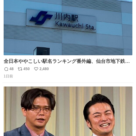
数
全日本ややこしい駅名ランキング番外編、仙台市地下鉄川
内駅
48
450
2,480
返
リ
い
1日前
信
ポ
い
数
ス
ね
ト
数
数