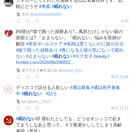
フォローしてくれたら連絡するね😊青森住みです、気
軽にどうぞ
#
青森
#
眠れない
美羽
@
shinmyouki63801
0:30
約6割が“咳で困った経験あり”…風邪だけじゃない咳の
原因とは? 「止まらない」「眠れない」悩みを医師が
解説
#
美容
#
ヘルスケア
#
体調は悪くないのに咳が出る
#
咳で困った経験あり
#
夜になると咳が気になって眠れ
ない
#
止まらない
#
眠れない
#
モテ女子
beauty.f-
frontier.com/2026/08/248922…
愛され女子❤️育成計画
@
beauty_2you
昨日 23:06
ディスコで話せる人欲しい
#
通話募集
#
通話相手募集
中
#
眠れない
#
話そ
axl
@
kuro__1010
昨日 17:12
#
眠れない
🤣 寝れたとしても、どうせオシッコで起き
てまうしなあと思って、Ｘで夜更かししてしまう高齢
者🤣（苦笑）