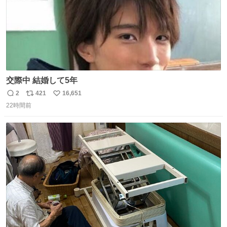
交際中 結婚して5年
2
421
16,651
返
リ
い
22時間前
信
ポ
い
数
ス
ね
ト
数
数