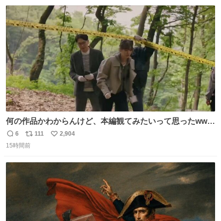
数
ス
ね
ト
数
数
何の作品かわからんけど、本編観てみたいって思ったwww
韓ドラよね？
6
111
2,904
返
リ
い
15時間前
信
ポ
い
数
ス
ね
ト
数
数