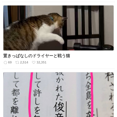
信
ポ
い
数
ス
ね
ト
数
数
置きっぱなしのドライヤーと戦う猫
69
2,514
32,351
返
リ
い
信
ポ
い
数
ス
ね
ト
数
数