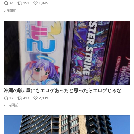
１年間だけ黒川病院で働くことにしたりん。 直美はその１
34
151
1,845
返
リ
い
年間で恵風看護婦会を立て直すと話しました。 👇このシー
6時間前
信
ポ
い
ンをぜひ本編で web.nhk/tv/an/kazekaor… #朝ドラ #風薫
数
ス
ね
る 見上愛 上坂樹里 平埜生成
ト
数
数
沖縄の駿○屋にもエロゲあったと思ったらエロゲじゃなか
った
17
413
2,939
返
リ
い
21時間前
信
ポ
い
数
ス
ね
ト
数
数