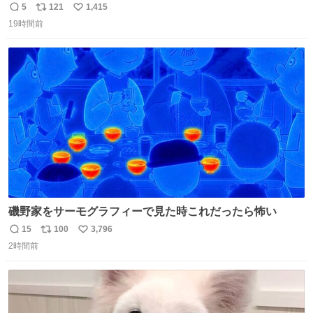
た 子どもたちも怖がりまくってた👻 ちいかわってこういう
5
121
1,415
返
リ
い
感じのお話なんですか…？
19時間前
信
ポ
い
数
ス
ね
ト
数
数
磯野家をサーモグラフィーで見た時これだったら怖い
15
100
3,796
返
リ
い
2時間前
信
ポ
い
数
ス
ね
ト
数
数