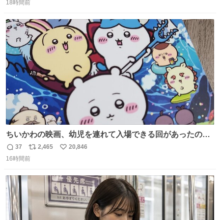
ら観に行くねッ🎫
18時間前
信
ポ
い
数
ス
ね
ト
数
数
ちいかわの映画、幼児を連れて入場できる回があったので
子どもを連れて観てきたんですけど、セイレーンの登場シ
37
2,465
20,846
返
リ
い
ーンで場内のベビーが一斉に泣き出してたのがとてもよい
16時間前
信
ポ
い
映画体験でした。
数
ス
ね
ト
数
数