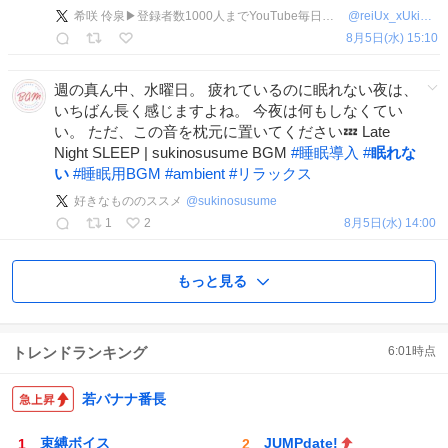
希咲 伶泉▶登録者数1000人までYouTube毎日投稿中
@
reiUx_xUkisaki
8月5日(水) 15:10
週の真ん中、水曜日。 疲れているのに眠れない夜は、
いちばん長く感じますよね。 今夜は何もしなくてい
い。 ただ、この音を枕元に置いてください💤 Late
Night SLEEP | sukinosusume BGM
#
睡眠導入
#
眠れな
い
#
睡眠用BGM
#
ambient
#
リラックス
好きなもののススメ
@
sukinosusume
1
2
8月5日(水) 14:00
もっと見る
トレンドランキング
6:01
時点
若バナナ番長
束縛ボイス
JUMPdate!