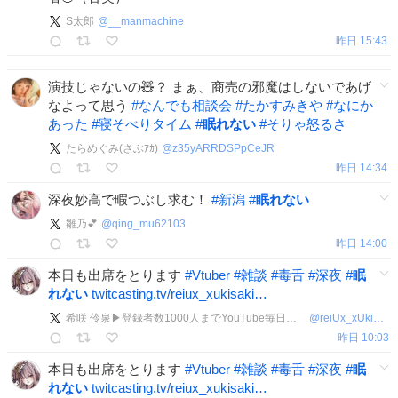
S太郎
@
__manmachine
昨日 15:43
演技じゃないの🧸？ まぁ、商売の邪魔はしないであげ
なよって思う
#
なんでも相談会
#
たかすみきや
#
なにか
あった
#
寝そべりタイム
#
眠れない
#
そりゃ怒るさ
たらめぐみ(さぶｱｶ)
@
z35yARRDSPpCeJR
昨日 14:34
深夜妙高で暇つぶし求む！
#
新潟
#
眠れない
雛乃💕
@
qing_mu62103
昨日 14:00
本日も出席をとります
#
Vtuber
#
雑談
#
毒舌
#
深夜
#
眠
れない
twitcasting.tv/reiux_xukisaki…
希咲 伶泉▶登録者数1000人までYouTube毎日投稿中
@
reiUx_xUkisaki
昨日 10:03
本日も出席をとります
#
Vtuber
#
雑談
#
毒舌
#
深夜
#
眠
れない
twitcasting.tv/reiux_xukisaki…