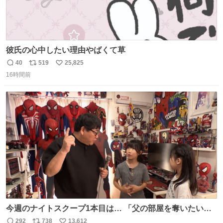
彼氏の心中したい理由やばくて草
40
519
25,825
返
リ
い
16時間前
信
ポ
い
数
ス
ね
ト
数
数
今週のナイトスクープ1本目は… 「父の部屋を奪いたい姉
妹」
292
738
13,612