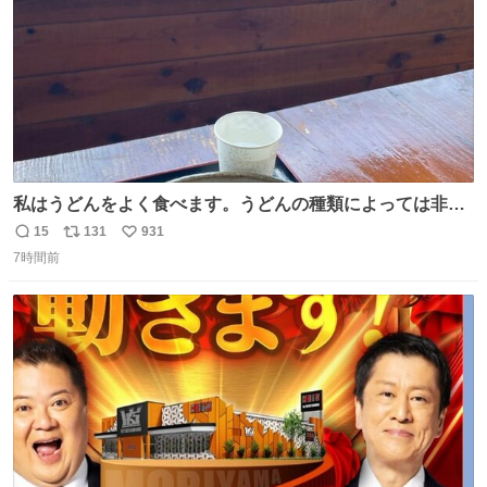
私はうどんをよく食べます。うどんの種類によっては非常
食にもなります。生うどんは消費期限が短く、冷凍うどん
15
131
931
返
リ
い
は長持ちする代わりに停電に弱いので、乾麺タイプのうど
7時間前
信
ポ
い
んなら水分が少なく長期保存するのにおすすめです。アル
数
ス
ね
ファ化米や缶詰など、色々な非常食がありますが、うどん
ト
数
数
もいかがでしょうか？