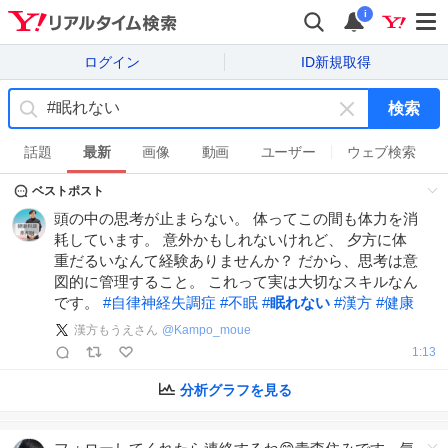
i
ログイン
ID新規取得
検索
キ
ー
話題
最新
画像
動画
ユーザー
ウェブ検索
ワ
ベストポスト
ー
ド
頭の中の思考が止まらない。 体ってこの間も体力を消
を
耗しています。 意外かもしれないけれど、 夕方に体
消
重だるいなんて経験ありませんか？ だから、思考は意
す
図的に管理すること。 これって実は大切なスキルなん
です。
#
自律神経失調症
#
不眠
#
眠れない
#
漢方
#
健康
漢方もうえさん
@
Kampo_moue
1:13
分析グラフを見る