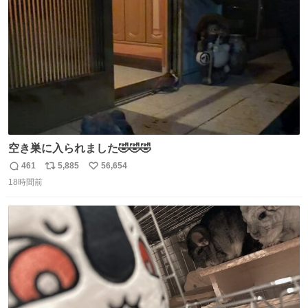
数
空き巣に入られました🤣🤣🤣
461
5,885
56,654
返
リ
い
18時間前
信
ポ
い
数
ス
ね
ト
数
数