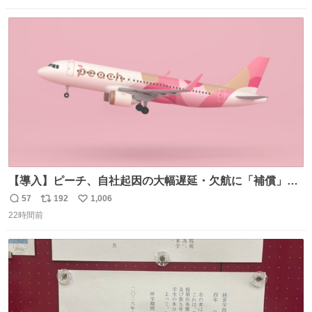
数
ス
ね
ト
数
数
【導入】ピーチ、自社起因の大幅遅延・欠航に「補償」開
始へ news.livedoor.com/article/detail… 同社に起因する理
57
192
1,006
返
リ
い
由によって大幅遅延や欠航が発生した場合、乗客が負担し
22時間前
信
ポ
い
た宿泊費や交通費を、領収書の事後申請に基づき、国内線
数
ス
ね
は1人あたり上限1万円、国際線は上限2万円まで支払う。
ト
数
数