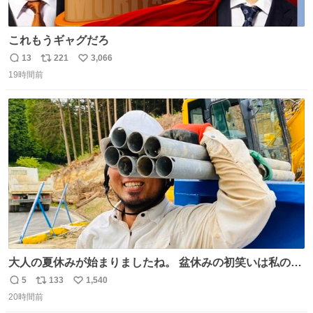
これもうギャグだろ
13
221
3,066
返
リ
い
19時間前
信
ポ
い
数
ス
ね
ト
数
数
大人の夏休みが始まりましたね。 盆休みの初笑いは私の現
場コスプレ マスターイーでお願いします！！
5
133
1,540
返
リ
い
20時間前
信
ポ
い