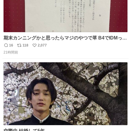
期末カンニングかと思ったらマジのやつで草 B4でIDMって
ことはおそらく就職だし、内定取り消し？ それと夏休み期
16
118
2,077
返
リ
い
間の停学って無意味じゃね？
21時間前
信
ポ
い
数
ス
ね
ト
数
数
交際中 結婚して5年