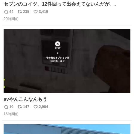
セブンのコイツ、12件回って出会えてないんだが。。
44
235
3,419
返
リ
い
20時間前
信
ポ
い
数
ス
ね
ト
数
数
avやんこんなんもう
10
147
2,984
返
リ
い
16時間前
信
ポ
い
数
ス
ね
ト
数