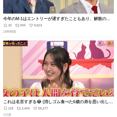
今年のM-1はエントリーが遅すぎたこともあり、解散の可
能性を作り出してからのスタート！！ 遅くなって申し訳な
32
935
9,624
返
リ
い
い🙏 エントリーナンバーは「GO!無策!」でかなり覚えやす
16時間前
信
ポ
い
い！応援をお願いすることになりそう！！
数
ス
ね
ト
数
数
これは名言すぎる😂 (消しゴム食べた6歳の弟を思い出しな
がら)
118
2,454
56,277
返
リ
い
1日前
信
ポ
い