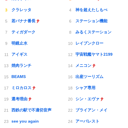
クラレッタ
神を超えたしもべ
若バナナ番長
ステーション機能
ティガダーク
みるくステーション
明鏡止水
レイブンクロー
アイギス
宇宙戦艦ヤマト2199
焼肉ランチ
メニコン
BEAMS
出産ツーリズム
ミロカロス
シャア専用
選考理由
シン・エヴァ
西鉄の駅で不適切音声
ブライアン・メイ
see you again
アーバレスト