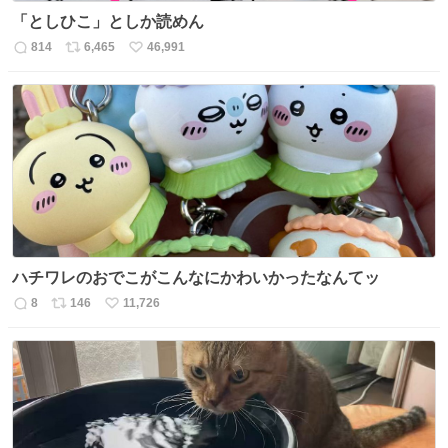
「としひこ」としか読めん
814
6,465
46,991
返
リ
い
信
ポ
い
数
ス
ね
ト
数
数
ハチワレのおでこがこんなにかわいかったなんてッ
8
146
11,726
返
リ
い
信
ポ
い
数
ス
ね
ト
数
数