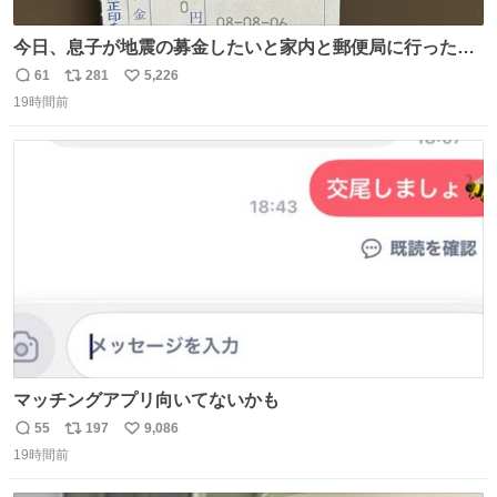
今日、息子が地震の募金したいと家内と郵便局に行ったみ
たいです。おもちゃとか買う選択肢もあったと思うけど、
61
281
5,226
返
リ
い
自分で貯めてた2万円を役に立てて欲しい、みんなも元気
19時間前
信
ポ
い
になって欲しいと。家内も一緒に募金したので、自分も何
数
ス
ね
かできたらなぁと思いました。
ト
数
数
マッチングアプリ向いてないかも
55
197
9,086
返
リ
い
19時間前
信
ポ
い
数
ス
ね