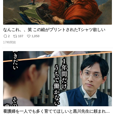
なんこれ、、笑 この絵がプリントされたTシャツ欲しい
2
107
1,050
返
リ
い
17時間前
信
ポ
い
数
ス
ね
ト
数
数
看護婦を一人でも多く育ててほしいと黒川先生に頼まれ、