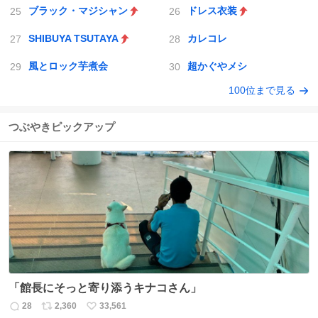
ブラック・マジシャン
ドレス衣装
SHIBUYA TSUTAYA
カレコレ
風とロック芋煮会
超かぐやメシ
100位まで見る
つぶやきピックアップ
「館長にそっと寄り添うキナコさん」
28
2,360
33,561
返
リ
い