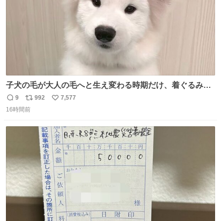
子犬の毛が大人の毛へと生え変わる時期だけ、着ぐるみを
着てるように見える良さがあります
9
992
7,577
返
リ
い
16時間前
信
ポ
い
数
ス
ね
ト
数
数