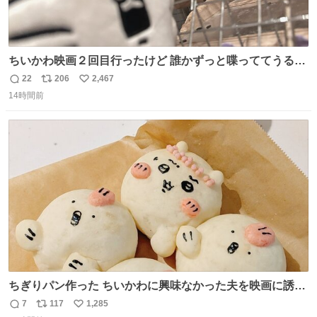
ちいかわ映画２回目行ったけど 誰かずっと喋っててうるさ
かった 許せねえ
22
206
2,467
返
リ
い
14時間前
信
ポ
い
数
ス
ね
ト
数
数
ちぎりパン作った ちいかわに興味なかった夫を映画に誘い
出すことに成功したからさァ、永遠のいのち食べさせてか
7
117
1,285
返
リ
い