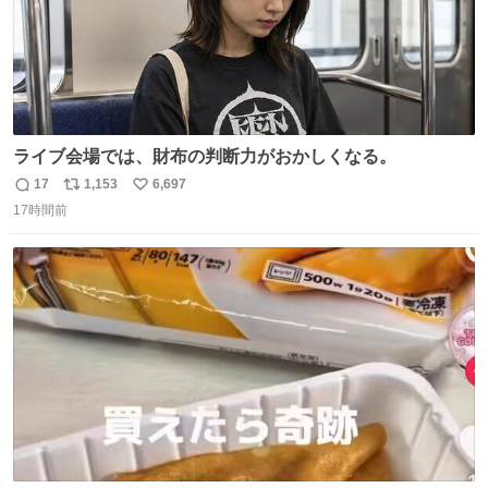
ライブ会場では、財布の判断力がおかしくなる。
17
1,153
6,697
返
リ
い
17時間前
信
ポ
い
数
ス
ね
ト
数
数