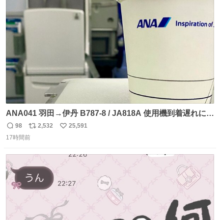
ト
数
数
ANA041 羽田→伊丹 B787-8 / JA818A 使用機到着遅れにつ
き 「安全に支障ない範囲で1分1秒でも遅延回復に努めてお
98
2,532
25,591
返
リ
い
ります」と機長の気合い十分！ が、フライトは順調に進み
17時間前
信
ポ
い
すぎ… 「飛ばしすぎたせいか現在奈良県上空での待機を命
数
ス
ね
じられております」 でコンソメスープ吹き出しそうになり
ト
数
数
ましたw