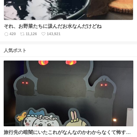
それ、お野菜たちに汲んだお水なんだけどね
420
11,126
143,921
返
リ
い
信
ポ
い
数
ス
ね
人気ポスト
ト
数
数
旅行先の暗闇にいたこれがなんなのかわからなくて怖すぎ