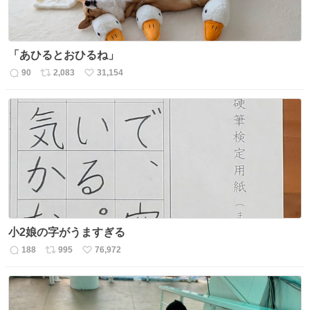
「あひるとおひるね」
90
2,083
31,154
返
リ
い
信
ポ
い
数
ス
ね
ト
数
数
小2娘の字がうますぎる
188
995
76,972
返
リ
い
信
ポ
い
数
ス
ね
ト
数