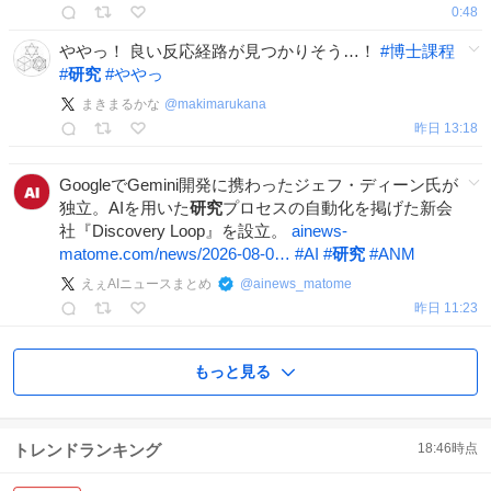
0:48
ややっ！ 良い反応経路が見つかりそう…！
#
博士課程
#
研究
#
ややっ
まきまるかな
@
makimarukana
昨日 13:18
GoogleでGemini開発に携わったジェフ・ディーン氏が
独立。AIを用いた
研究
プロセスの自動化を掲げた新会
社『Discovery Loop』を設立。
ainews-
matome.com/news/2026-08-0…
#
AI
#
研究
#
ANM
えぇAIニュースまとめ
@
ainews_matome
昨日 11:23
もっと見る
トレンドランキング
18:46
時点