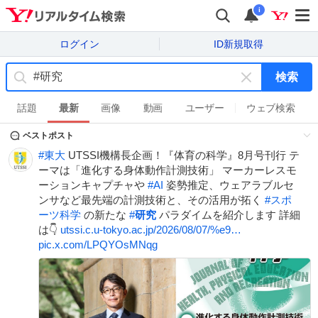
i
ログイン
ID新規取得
検索
キ
ー
話題
最新
画像
動画
ユーザー
ウェブ検索
ワ
ベストポスト
ー
ド
#
東大
UTSSI機構長企画！『体育の科学』8月号刊行 テ
を
ーマは「進化する身体動作計測技術」 マーカーレスモ
消
ーションキャプチャや
#
AI
姿勢推定、ウェアラブルセ
す
ンサなど最先端の計測技術と、その活用が拓く
#
スポ
ーツ科学
の新たな
#
研究
パラダイムを紹介します 詳細
は👇
utssi.c.u-tokyo.ac.jp/2026/08/07/%e9…
pic.x.com/LPQYOsMNqg