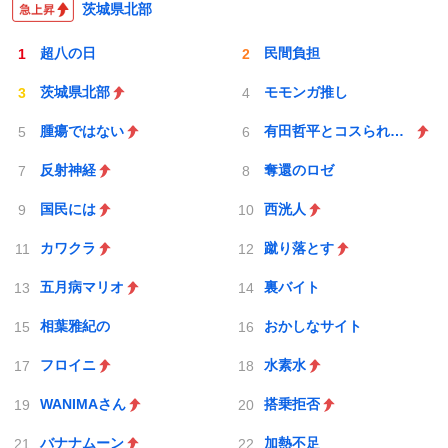
茨城県北部
超八の日
民間負担
茨城県北部
モモンガ推し
腫瘍ではない
有田哲平とコスられない街
反射神経
奪還のロゼ
国民には
西洸人
カワクラ
蹴り落とす
五月病マリオ
裏バイト
相葉雅紀の
おかしなサイト
フロイニ
水素水
WANIMAさん
搭乗拒否
バナナムーン
加熱不足