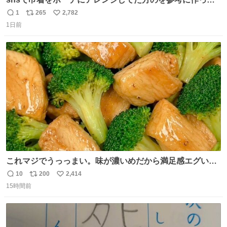
みました🧵 裁縫は得意でないので、ザクザクの目測で縫い
1
265
2,782
返
リ
い
ましたので悪しからず🙏🏻 裏地は人魚のウロコ風な柄にし
1日前
信
ポ
い
てみたらめっちゃ良き☺️ 島二郎とちいかわチャームもお気
数
ス
ね
に入り⭐️
ト
数
数
これマジでうっっまい。味が濃いめだから満足感エグいし
1週間で3キロ痩せた😭
10
200
2,414
返
リ
い
15時間前
信
ポ
い
数
ス
ね
ト
数
数