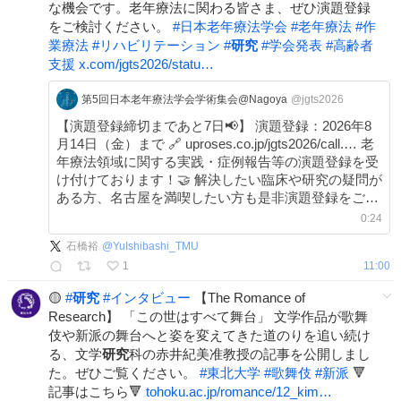
な機会です。老年療法に関わる皆さま、ぜひ演題登録
をご検討ください。
#
日本老年療法学会
#
老年療法
#
作
業療法
#
リハビリテーション
#
研究
#
学会発表
#
高齢者
支援
x.com/jgts2026/statu…
第5回日本老年療法学会学術集会@Nagoya
@jgts2026
【演題登録締切まであと7日📢】 演題登録：2026年8
月14日（金）まで 🔗 uproses.co.jp/jgts2026/call.… 老
年療法領域に関する実践・症例報告等の演題登録を受
け付けております！🤝 解決したい臨床や研究の疑問が
ある方、名古屋を満喫したい方も是非演題登録をご検
討ください！ 心よりお待ちしております✨
0:24
石橋裕
@
YuIshibashi_TMU
1
11:00
🟡
#
研究
#
インタビュー
【The Romance of
Research】 「この世はすべて舞台」 文学作品が歌舞
伎や新派の舞台へと姿を変えてきた道のりを追い続け
る、文学
研究
科の赤井紀美准教授の記事を公開しまし
た。ぜひご覧ください。
#
東北大学
#
歌舞伎
#
新派
🔻
記事はこちら🔻
tohoku.ac.jp/romance/12_kim…