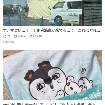
す、すごい…！！！別府温泉が来てる…！！これはどれぐ
らい待つんだろう…
77
4,047
27,966
返
リ
い
10時間前
信
ポ
い
数
ス
ね
ト
数
数
snsで巾着をポーチにアレンジしてた方のを参考に作って