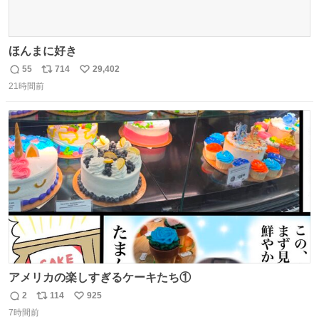
ほんまに好き
55
714
29,402
返
リ
い
21時間前
信
ポ
い
数
ス
ね
ト
数
数
アメリカの楽しすぎるケーキたち①
2
114
925
返
リ
い
7時間前
信
ポ
い