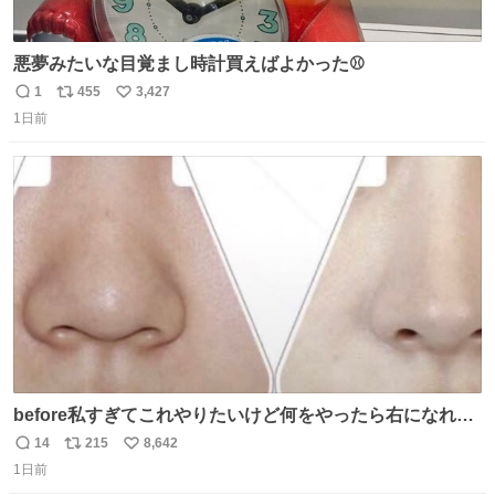
悪夢みたいな目覚まし時計買えばよかった⚾
1
455
3,427
返
リ
い
1日前
信
ポ
い
数
ス
ね
ト
数
数
before私すぎてこれやりたいけど何をやったら右になれる
の
14
215
8,642
返
リ
い
1日前
信
ポ
い