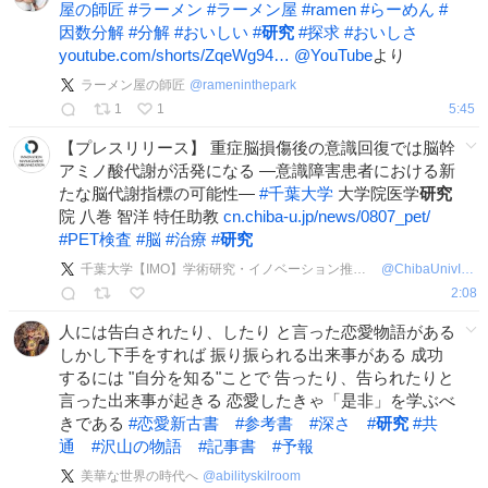
屋の師匠
#
ラーメン
#
ラーメン屋
#
ramen
#
らーめん
#
因数分解
#
分解
#
おいしい
#
研究
#
探求
#
おいしさ
youtube.com/shorts/ZqeWg94…
@YouTube
より
ラーメン屋の師匠
@
rameninthepark
1
1
5:45
【プレスリリース】 重症脳損傷後の意識回復では脳幹
アミノ酸代謝が活発になる ―意識障害患者における新
たな脳代謝指標の可能性―
#
千葉大学
大学院医学
研究
院 八巻 智洋 特任助教
cn.chiba-u.jp/news/0807_pet/
#
PET検査
#
脳
#
治療
#
研究
千葉大学【IMO】学術研究・イノベーション推進機構
@
ChibaUnivIMO
2:08
人には告白されたり、したり と言った恋愛物語がある
しかし下手をすれば 振り振られる出来事がある 成功
するには "自分を知る"ことで 告ったり、告られたりと
言った出来事が起きる 恋愛したきゃ「是非」を学ぶべ
きである
#
恋愛新古書
#
参考書
#
深さ
#
研究
#
共
通
#
沢山の物語
#
記事書
#
予報
美華な世界の時代へ
@
abilityskilroom