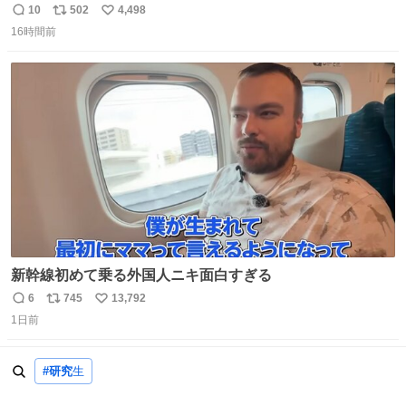
い。 https://t.co/LemyLGyVkR
10
502
4,498
返
リ
い
16時間前
信
ポ
い
数
ス
ね
ト
数
数
新幹線初めて乗る外国人ニキ面白すぎる
6
745
13,792
返
リ
い
1日前
信
ポ
い
数
ス
ね
ト
数
#研究
生
数