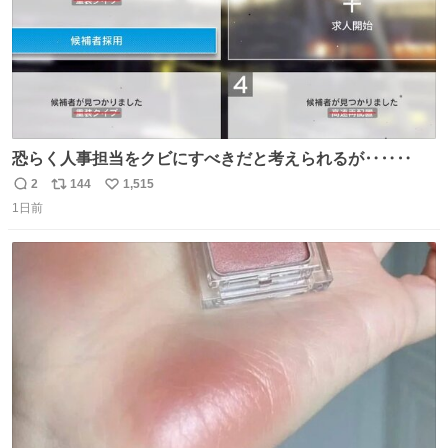
恐らく人事担当をクビにすべきだと考えられるが‥‥‥
2
144
1,515
返
リ
い
1日前
信
ポ
い
数
ス
ね
ト
数
数