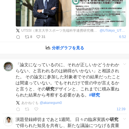
UTSSI（東京大学スポーツ先端科学連携研究機構）
@
UTokyo_UTSSI
8
31
6:52
分析グラフを見る
「論文になっているのに、それが正しいかどうかわか
らない、と言われるのは納得がいかない」と相談され
た。 その論文に参加した対象者でその結果だったこと
は間違っていない。でもそれだけで世の中が言えるか
と言うと、その
研究
デザインと、これまでに積み重ね
られた結果から考察する必要がある。
#
研究
あかねぐも
@
akanegum0
12:39
演題登録締切まであと1週間。 日々の臨床実践や
研究
で得られた知見を共有し、新たな議論につなげる貴重