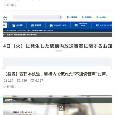
返
リ
い
＆寝起きのボサボサ頭でも「今日も可愛いね」が止まらな
16時間前
信
ポ
い
い。放っておくと永遠に髪撫でてきて作業進まない()
数
ス
ね
156cm40kg、年中日焼け止めとお友達の私より綺麗な手や
ト
数
数
めてもろて とか言う
【発表】西日本鉄道、駅構内で流れた“不適切音声”に声明
「被害届も検討」 news.livedoor.com/article/detail… 4日
124
639
4,097
返
リ
い
に西鉄福岡（天神）駅および薬院駅で発生した駅構内放送
14時間前
信
ポ
い
事案について声明を公表した。「第三者によって駅構内放
数
ス
ね
送設備に外部から不正に音声が流された可能性も含めて確
ト
数
数
認を実施」と説明した。