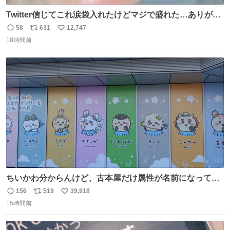
Twitter信じてこれ涙袋入れたけどマジで盛れた…ありがと
う…
58
631
12,747
返
リ
い
18時間前
信
ポ
い
数
ス
ね
ト
数
数
ちいかわ分からんけど、古本屋だけ属性が名前になってる
のはどういうこと？
156
519
39,918
返
リ
い
15時間前
信
ポ
い
数
ス
ね
ト
数