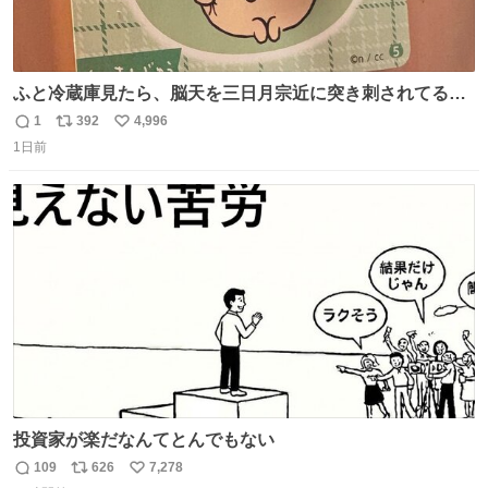
ふと冷蔵庫見たら、脳天を三日月宗近に突き刺されてるく
りまんじゅうパイセンが
1
392
4,996
返
リ
い
1日前
信
ポ
い
数
ス
ね
ト
数
数
投資家が楽だなんてとんでもない
109
626
7,278
返
リ
い