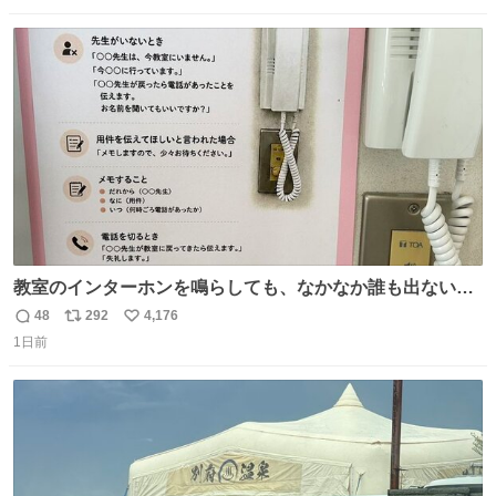
数
ス
ね
ト
数
数
教室のインターホンを鳴らしても、なかなか誰も出ないこ
とがあります…。 もしかすると「電話の出方」に困ってい
48
292
4,176
返
リ
い
るのかもしれません。 そこで「何を話せばいいか」が見え
1日前
信
ポ
い
る手引きを用意して、安心して電話に出られるようにしま
数
ス
ね
す。 インターホンの応対も大切なコミュニケーションの学
ト
数
数
びです。