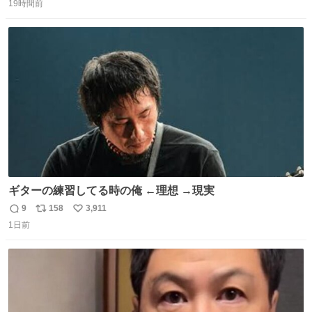
19時間前
信
ポ
い
数
ス
ね
ト
数
数
ギターの練習してる時の俺 ←理想 →現実
9
158
3,911
返
リ
い
1日前
信
ポ
い
数
ス
ね
ト
数
数