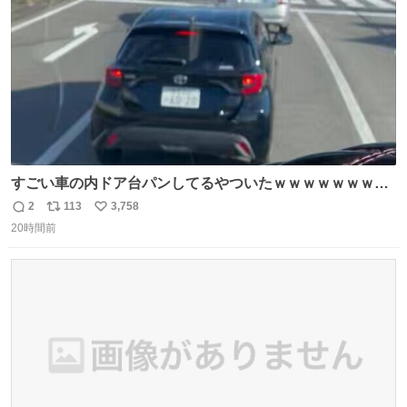
数
汗臭不安を解消。
すごい車の内ドア台パンしてるやついたｗｗｗｗｗｗｗｗ
ｗｗｗｗｗｗ
2
113
3,758
返
リ
い
20時間前
信
ポ
い
数
ス
ね
ト
数
数