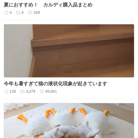
夏におすすめ！ カルディ購入品まとめ
4
6
208
返
リ
い
信
ポ
い
数
ス
ね
ト
数
数
今年も暑すぎて猫の液状化現象が起きています
138
4,279
40,661
返
リ
い
信
ポ
い
数
ス
ね
ト
数
数