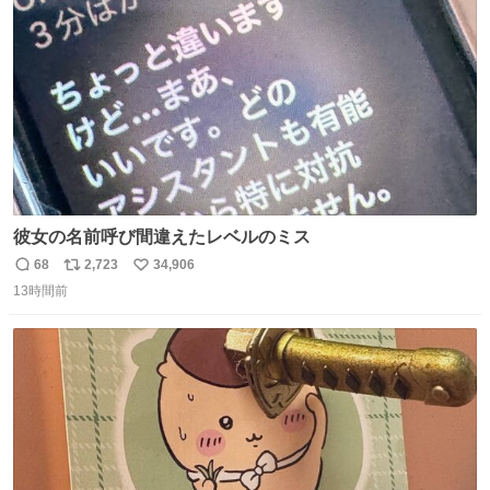
数
彼女の名前呼び間違えたレベルのミス
68
2,723
34,906
返
リ
い
13時間前
信
ポ
い
数
ス
ね
ト
数
数