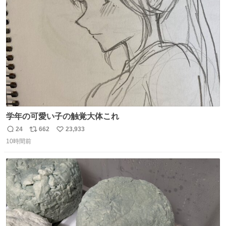
ト
数
数
学年の可愛い子の触覚大体これ
24
662
23,933
返
リ
い
10時間前
信
ポ
い
数
ス
ね
ト
数
数