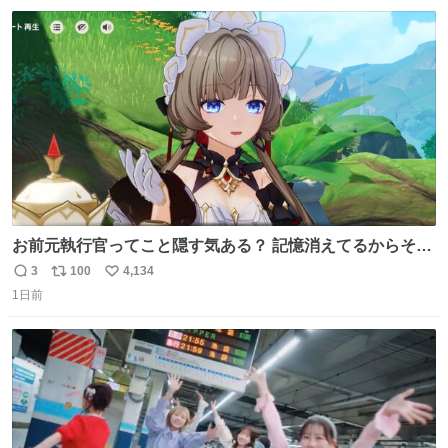
数
ス
ね
ト
数
数
お前元執行官ってこと隠す気ある？ 記憶消えてるからそん
な考えに至らないだろうけどさ…
3
100
4,134
返
リ
い
1日前
信
ポ
い
数
ス
ね
ト
数
数