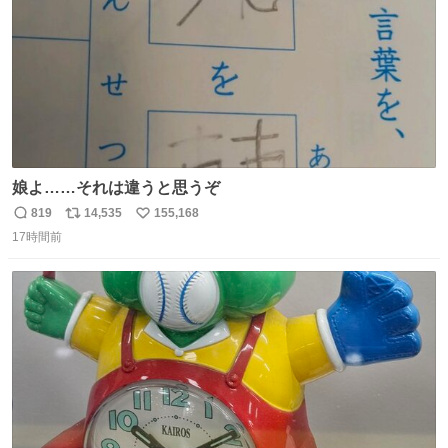
娘よ……それは違うと思うぞ
819
14,535
155,168
返
リ
い
17時間前
信
ポ
い
数
ス
ね
ト
数
数