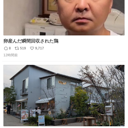
卵産んだ瞬間回収された鶏
8
519
9,717
返
リ
い
12時間前
信
ポ
い
数
ス
ね
ト
数
数