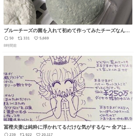
ブルーチーズの菌を入れて初めて作ってみたチーズなんだ
けど 本能でちょっとヤバいと思っちゃう見た目だな
50
331
5,669
返
リ
い
8時間前
信
ポ
い
数
ス
ね
ト
数
数
冨樫夫妻は純粋に浮かれてるだけな気がするな〜 全アはこ
こに自分の市場価値的なものを上乗せするので、 すっぴん
239
922
20,117