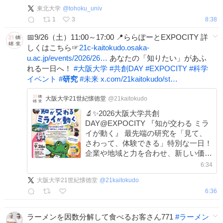
東北大学
@
tohoku_univ
1
3
8:38
📅9/26（土）11:00～17:00 📍ららぽーとEXPOCITY 詳
しくはこちら☞
21c-kaitokudo.osaka-
u.ac.jp/events/2026/26…
あなたの「知りたい」があふ
れる一日へ！
#
大阪大学
#
共創DAY
#
EXPOCITY
#
科学
イベント
#
研究
#
未来
x.com/21kaitokudo/st…
大阪大学21世紀懐徳堂
@21kaitokudo
🔬✨2026大阪大学共創
DAY@EXPOCITY 『知が交わる ミラ
イが動く』 最先端の研究を「見て、
さわって、体験できる」特別な一日！
企業や地域と力を合わせ、新しい価値
を生み出す大阪大学の「共創」に触れ
6:34
てみませんか？ 子どもから大人まで
大阪大学21世紀懐徳堂
@
21kaitokudo
楽しめる参加型イベントです🎈
6:36
ラーメンを因数分解して食べるお客さん771
#
ラーメン