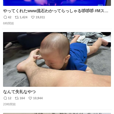
やってくれたwww流石わかってらっしゃる🤣🤣🤣 #Mステ
#西川貴教
42
1,424
19,011
返
リ
い
6時間前
信
ポ
い
数
ス
ね
ト
数
数
なんて失礼なやつ
12
164
10,944
返
リ
い
20時間前
信
ポ
い
数
ス
ね