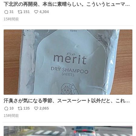
下北沢の再開発、本当に素晴らしい。こういうヒューマン
スケールの開発がいいんだよ。
31
151
4,304
返
リ
い
15時間前
信
ポ
い
数
ス
ね
ト
数
数
汗臭さが気になる季節、スースーシート以外だと、これが
とにかくスッキリする。2年くらい前に #生活は踊る で紹
10
135
2,065
返
リ
い
介したやつ。おじさんにもおばさんにもオススメだ。ドラ
15時間前
信
ポ
い
ストに売ってるぞ。ドライシャンプーって書いてあるけど
数
ス
ね
汗拭きシートみたいなもの。耳裏襟足首筋がんがん拭いて
ト
数