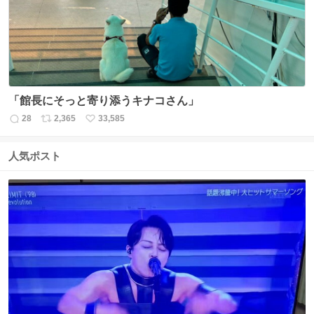
数
「館長にそっと寄り添うキナコさん」
28
2,365
33,585
返
リ
い
信
ポ
い
数
ス
ね
人気ポスト
ト
数
数