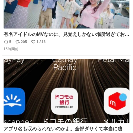
有名アイドルのMVなのに、見覚えしかない場所過ぎておも
ろいな
5
205
1,816
返
リ
い
15時間前
信
ポ
い
数
ス
ね
ト
数
数
アプリ名も収められないのかよ。全部ダサくて本当に凄